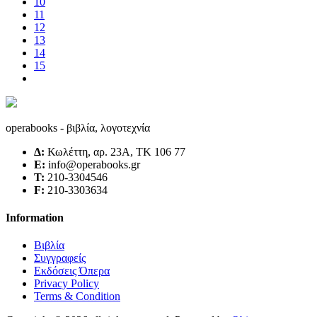
10
11
12
13
14
15
operabooks - βιβλία, λογοτεχνία
Δ:
Κωλέττη, αρ. 23Α, ΤΚ 106 77
E:
info@operabooks.gr
Τ:
210-3304546
F:
210-3303634
Information
Βιβλία
Συγγραφείς
Εκδόσεις Όπερα
Privacy Policy
Terms & Condition