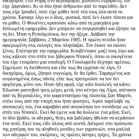
δικηγόρου Τίτο Ρόχας στο αεροδρόμιο, μολονότι ευχάριστη, τον
είχε ξαφνιάσει. Κι οι δύο ήταν άνθρωποι από το παρελθόν. Δεν
τους είχε ξαναδεί, ούτε είχε μάθει ποτέ νέα τους όλα αυτά τα
χρόνια. Έφταιγε λίγο κι ο ίδιος, φυσικά, ποτέ δεν έκανε τίποτα για
να μάθει. Ο Φουέντες κρατούσε κάτω από τη μασχάλη μια
διπλωμένη εφημερίδα. Δεν μπόρεσε να συγκρατηθεί και ζήτησε να
τη δει. Ήταν η Ρεπούμπλικα, δεν την ήξερε. Διάβασε την
ημερομηνία: Σάββατο, 2 Μαρτίου 1985. Η πρώτη σελίδα ήταν
αφιερωμένη στις εκλογές που πλησίαζαν. Τον έκανε να νιώσει
ξένος. Επέστρεψε την εφημερίδα. Κουβέντιασε μαζί τους λίγο και
τους κάλεσε στο σπίτι του ξάδερφου Ντανιέλ, όπου οι οικογένεια
του είχε ετοιμάσει μια υποδοχή. Ο Γουιλφρέδο δέχτηκε αμέσως.
Σημείωσε τη διεύθυνση και είπε πως θα ερχόταν σε λίγο. Ο
δικηγόρος, όμως, ζήτησε συγνώμη, δε θα έρθει. Ταραγμένος και
συγκινημένος όπως πάντα, είπε πως προτιμούσε να τον δει
αργότερα, μόνο του. Ηταν ήδη αργά, είχε κάτι δουλειές να κάνει.
Έδωσαν ραντεβού τρεις μέρες μετά, στο κέντρο της Λίμα, απέναντι
από τις Βερσαλλίες, στο καφεστιατόριο της πλατείας Σαν Μαρτίν,
στέκι τους από την εποχή που ήταν φοιτητές. Αφού παρέλαβε τις
αποσκευές του, ένα καραβάνι από αυτοκίνητα τον συνόδεψε ως το
σπίτι του Ντανιέλ. Εκεί θα έμενε και θα δούλευε ένα μήνα. Εκεί,
το ίδιο βράδυ, οι αδερφές, θείες και ξαδέρφες ήθελαν να κεράσουν
ένα ποτό. Εκεί τους είδε όλους από κοντά. Διέκρινε στο πρόσωπο
της μητέρας του τις αληθινές ρυτίδες των γηρατειών, στα μαλλιά
των αδερφών του, σκόρπιες, τις πρώτες άσπρες τρίχες. Τα χρόνια