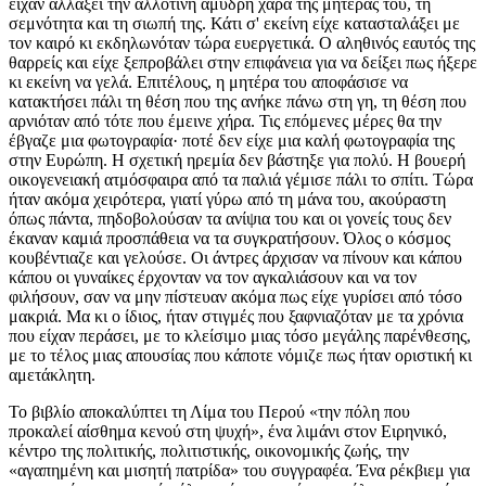
είχαν αλλάξει την αλλοτινή αμυδρή χαρά της μητέρας του, τη
σεμνότητα και τη σιωπή της. Κάτι σ' εκείνη είχε κατασταλάξει με
τον καιρό κι εκδηλωνόταν τώρα ευεργετικά. Ο αληθινός εαυτός της
θαρρείς και είχε ξεπροβάλει στην επιφάνεια για να δείξει πως ήξερε
κι εκείνη να γελά. Επιτέλους, η μητέρα του αποφάσισε να
κατακτήσει πάλι τη θέση που της ανήκε πάνω στη γη, τη θέση που
αρνιόταν από τότε που έμεινε χήρα. Τις επόμενες μέρες θα την
έβγαζε μια φωτογραφία· ποτέ δεν είχε μια καλή φωτογραφία της
στην Ευρώπη. Η σχετική ηρεμία δεν βάστηξε για πολύ. Η βουερή
οικογενειακή ατμόσφαιρα από τα παλιά γέμισε πάλι το σπίτι. Τώρα
ήταν ακόμα χειρότερα, γιατί γύρω από τη μάνα του, ακούραστη
όπως πάντα, πηδοβολούσαν τα ανίψια του και οι γονείς τους δεν
έκαναν καμιά προσπάθεια να τα συγκρατήσουν. Όλος ο κόσμος
κουβέντιαζε και γελούσε. Οι άντρες άρχισαν να πίνουν και κάπου
κάπου οι γυναίκες έρχονταν να τον αγκαλιάσουν και να τον
φιλήσουν, σαν να μην πίστευαν ακόμα πως είχε γυρίσει από τόσο
μακριά. Μα κι ο ίδιος, ήταν στιγμές που ξαφνιαζόταν με τα χρόνια
που είχαν περάσει, με το κλείσιμο μιας τόσο μεγάλης παρένθεσης,
με το τέλος μιας απουσίας που κάποτε νόμιζε πως ήταν οριστική κι
αμετάκλητη.
Το βιβλίο αποκαλύπτει τη Λίμα του Περού «την πόλη που
προκαλεί αίσθημα κενού στη ψυχή», ένα λιμάνι στον Ειρηνικό,
κέντρο της πολιτικής, πολιτιστικής, οικονομικής ζωής, την
«αγαπημένη και μισητή πατρίδα» του συγγραφέα. Ένα ρέκβιεμ για