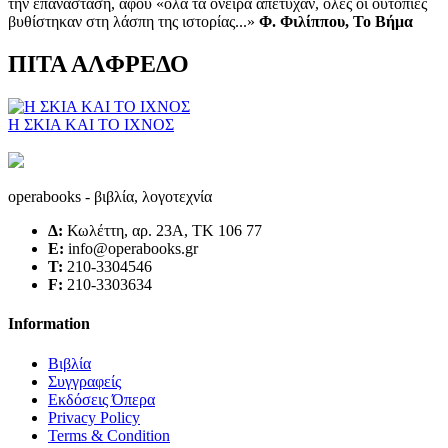
την επανάσταση, αφού «όλα τα όνειρα απέτυχαν, όλες οι ουτοπίες
βυθίστηκαν στη λάσπη της ιστορίας...»
Φ. Φιλίππου, Το Βήμα
ΠΙΤΑ ΑΛΦΡΕΔΟ
Η ΣΚΙΑ ΚΑΙ ΤΟ ΙΧΝΟΣ
operabooks - βιβλία, λογοτεχνία
Δ:
Κωλέττη, αρ. 23Α, ΤΚ 106 77
E:
info@operabooks.gr
Τ:
210-3304546
F:
210-3303634
Information
Βιβλία
Συγγραφείς
Εκδόσεις Όπερα
Privacy Policy
Terms & Condition