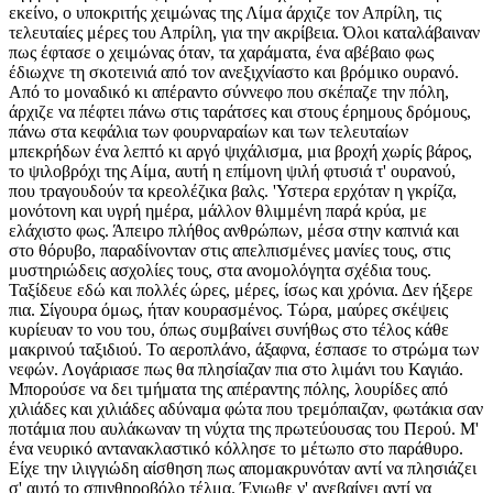
εκείνο, ο υποκριτής χειμώνας της Λίμα άρχιζε τον Απρίλη, τις
τελευταίες μέρες του Απρίλη, για την ακρίβεια. Όλοι καταλάβαιναν
πως έφτασε ο χειμώνας όταν, τα χαράματα, ένα αβέβαιο φως
έδιωχνε τη σκοτεινιά από τον ανεξιχνίαστο και βρόμικο ουρανό.
Από το μοναδικό κι απέραντο σύννεφο που σκέπαζε την πόλη,
άρχιζε να πέφτει πάνω στις ταράτσες και στους έρημους δρόμους,
πάνω στα κεφάλια των φουρναραίων και των τελευταίων
μπεκρήδων ένα λεπτό κι αργό ψιχάλισμα, μια βροχή χωρίς βάρος,
το ψιλοβρόχι της Αίμα, αυτή η επίμονη ψιλή φτυσιά τ' ουρανού,
που τραγουδούν τα κρεολέζικα βαλς. 'Υστερα ερχόταν η γκρίζα,
μονότονη και υγρή ημέρα, μάλλον θλιμμένη παρά κρύα, με
ελάχιστο φως. Άπειρο πλήθος ανθρώπων, μέσα στην καπνιά και
στο θόρυβο, παραδίνονταν στις απελπισμένες μανίες τους, στις
μυστηριώδεις ασχολίες τους, στα ανομολόγητα σχέδια τους.
Ταξίδευε εδώ και πολλές ώρες, μέρες, ίσως και χρόνια. Δεν ήξερε
πια. Σίγουρα όμως, ήταν κουρασμένος. Τώρα, μαύρες σκέψεις
κυρίευαν το νου του, όπως συμβαίνει συνήθως στο τέλος κάθε
μακρινού ταξιδιού. Το αεροπλάνο, άξαφνα, έσπασε το στρώμα των
νεφών. Λογάριασε πως θα πλησίαζαν πια στο λιμάνι του Καγιάο.
Μπορούσε να δει τμήματα της απέραντης πόλης, λουρίδες από
χιλιάδες και χιλιάδες αδύναμα φώτα που τρεμόπαιζαν, φωτάκια σαν
ποτάμια που αυλάκωναν τη νύχτα της πρωτεύουσας του Περού. Μ'
ένα νευρικό αντανακλαστικό κόλλησε το μέτωπο στο παράθυρο.
Είχε την ιλιγγιώδη αίσθηση πως απομακρυνόταν αντί να πλησιάζει
σ' αυτό το σπινθηροβόλο τέλμα. Ένιωθε ν' ανεβαίνει αντί να