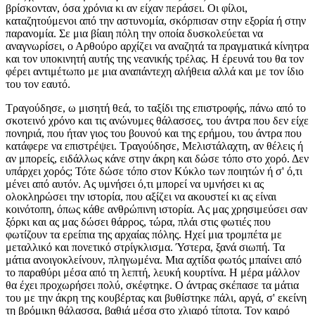
βρίσκονταν, όσα χρόνια κι αν είχαν περάσει. Οι φίλοι,
καταζητούμενοι από την αστυνομία, σκόρπισαν στην εξορία ή στην
παρανομία. Σε μια βίαιη πόλη την οποία δυσκολεύεται να
αναγνωρίσει, ο Αρθούρο αρχίζει να αναζητά τα πραγματικά κίνητρα
και τον υποκινητή αυτής της νεανικής τρέλας. Η έρευνά του θα τον
φέρει αντιμέτωπο με μια αναπάντεχη αλήθεια αλλά και με τον ίδιο
του τον εαυτό.
Τραγούδησε, ω μισητή θεά, το ταξίδι της επιστροφής, πάνω από το
σκοτεινό χρόνο και τις ανώνυμες θάλασσες, του άντρα που δεν είχε
πονηριά, που ήταν γιος του βουνού και της ερήμου, του άντρα που
κατάφερε να επιστρέψει. Τραγούδησε, Μελιστάλαχτη, αν θέλεις ή
αν μπορείς, ειδάλλως κάνε στην άκρη και δώσε τόπο στο χορό. Δεν
υπάρχει χορός; Τότε δώσε τόπο στον Κύκλο των ποιητών ή σ' ό,τι
μένει από αυτόν. Ας υμνήσει ό,τι μπορεί να υμνήσει κι ας
ολοκληρώσει την ιστορία, που αξίζει να ακουστεί κι ας είναι
κοινότοπη, όπως κάθε ανθρώπινη ιστορία. Ας μας χρησιμεύσει σαν
ξόρκι και ας μας δώσει θάρρος, τώρα, πλάι στις φωτιές που
φωτίζουν τα ερείπια της αρχαίας πόλης. Ηχεί μια τρομπέτα με
μεταλλικό και πονετικό στρίγκλισμα. Ύστερα, ξανά σιωπή. Τα
μάτια ανοιγοκλείνουν, πληγωμένα. Μια αχτίδα φωτός μπαίνει από
το παραθύρι μέσα από τη λεπτή, λευκή κουρτίνα. Η μέρα μάλλον
θα έχει προχωρήσει πολύ, σκέφτηκε. Ο άντρας σκέπασε τα μάτια
του με την άκρη της κουβέρτας και βυθίστηκε πάλι, αργά, σ' εκείνη
τη βρόμικη θάλασσα, βαθιά μέσα στο χλιαρό τίποτα. Τον καιρό