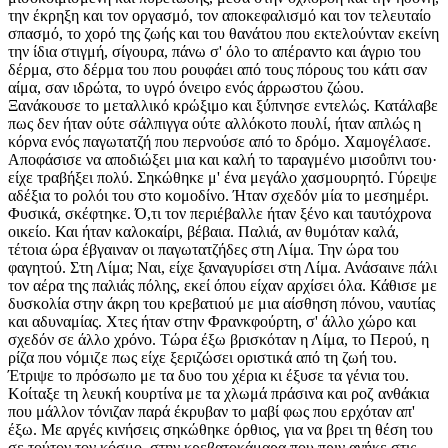
την έκρηξη και τον οργασμό, τον αποκεφαλισμό και τον τελευταίο
σπασμό, το χορό της ζωής και του θανάτου που εκτελούνταν εκείνη
την ίδια στιγμή, σίγουρα, πάνω σ' όλο το απέραντο και άγριο του
δέρμα, στο δέρμα του που ρουφάει από τους πόρους του κάτι σαν
αίμα, σαν ιδρώτα, το υγρό όνειρο ενός άρρωστου ζώου.
Ξανάκουσε το μεταλλικό κρώξιμο και ξύπνησε εντελώς. Κατάλαβε
πως δεν ήταν ούτε σάλπιγγα ούτε αλλόκοτο πουλί, ήταν απλώς η
κόρνα ενός παγωτατζή που περνούσε από το δρόμο. Χαμογέλασε.
Αποφάσισε να αποδιώξει μια και καλή το ταραγμένο μισοΰπνι του·
είχε τραβήξει πολύ. Σηκώθηκε μ' ένα μεγάλο χασμουρητό. Γύρεψε
αδέξια το ρολόι του στο κομοδίνο. Ήταν σχεδόν μία το μεσημέρι.
Φυσικά, σκέφτηκε. Ό,τι τον περιέβαλλε ήταν ξένο και ταυτόχρονα
οικείο. Και ήταν καλοκαίρι, βέβαια. Παλιά, αν θυμόταν καλά,
τέτοια ώρα έβγαιναν οι παγωτατζήδες στη Λίμα. Την ώρα του
φαγητού. Στη Λίμα; Ναι, είχε ξαναγυρίσει στη Λίμα. Ανάσαινε πάλι
τον αέρα της παλιάς πόλης, εκεί όπου είχαν αρχίσει όλα. Κάθισε με
δυσκολία στην άκρη του κρεβατιού με μια αίσθηση πόνου, ναυτίας
και αδυναμίας. Χτες ήταν στην Φρανκφούρτη, σ' άλλο χώρο και
σχεδόν σε άλλο χρόνο. Τώρα έξω βρισκόταν η Λίμα, το Περού, η
ρίζα που νόμιζε πως είχε ξεριζώσει οριστικά από τη ζωή του.
Έτριψε το πρόσωπο με τα δυο του χέρια κι έξυσε τα γένια του.
Κοίταξε τη λευκή κουρτίνα με τα χλωμά πράσινα και ροζ ανθάκια
που μάλλον τόνιζαν παρά έκρυβαν το μαβί φως που ερχόταν απ'
έξω. Με αργές κινήσεις σηκώθηκε όρθιος, για να βρει τη θέση του
σε τούτον τον κόσμο, στην κρεβατοκάμαρα που πριν ανήκε στις