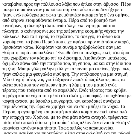
κατεβαίνει προς την πάλλουσα λάβα που έπλεε στην άβυσσο. Πέρα
μακριά διακρίνονταν μικροί φωτισμένοι λόφοι που δεν ήξερε τι
ήταν, ενώ πολύχρωμα φώτα τρεμόπαιζαν καταμεσής σ'ένα σμήνος
από κίτρινα ετοιμοθάνατα έντομα. Πέρα από το βουητό των
κινιτήρων, η σιωπηλή σκοτεινιά τύλιγε εκείνη τη μεριά του
πλανήτη, ο ακίνητος άνεμος της απέραντης κοσμικής νύχτας την
κύκλωνε. Και το Περού, το τεράστιο, το άφεγγο, το άθλιο και
χαρούμενο, το βίαιο Περού που είχε αφήσει πριν από τόσον καιρό,
βρισκόταν κάτω. Κοιμόταν και συνάμα τριζοβολούσε σαν μια
θεόρατη πυρά που απλώνει. Ένιωθε άνετα μονάχος, εκεί, στα όρια
που χωρίζουν τον κόσμο απ' το διάστημα. Αισθανόταν μετέωρος,
όχι μόνο πάνω από την πατρίδα του, τη γη του, μα και στην ίδια του
τη ζωή. Μια μεγάλη γαλήνη τύλιγε τα πάντα, μα εκείνος ήξερε πως
ήταν απλώς μια φευγαλέα αίσθηση. Την απόλαυσε για μια στιγμή.
Μία στιγμή μόνο, ναι, γιατί άξαφνα ένιωσε όπως άλλοτε, πως τα
φώτα αυτά που τον γοήτευαν ήταν η λάμψη του ματιού ενός
τέρατος που τρέφεται από το παρελθόν. Ενός τέρατος που κρύβει
τη ράχη και τα νύχια του μέσα στα σκότη, που σφύζει υποχθόνια με
κοφτή ανάσα, με ύπουλο μουγκρητό, και καραδοκεί συνέχεια
περιμένοντας την ώρα να χιμήξει και να σου μπήξει τα νύχια. Το
Περού, η αγαπημένη και μισητή πατρίδα κοιμόταν εκεί κάτω από
την απαρχή του Χρόνου, με το ένα μάτι πάντα ανοιχτό, τρέφοντας
μίση τόσο παλιά όσο κι η Ιστορία. Ίσως πλέον δεν είναι σε θέση ν'
αφανίσει κανέναν και τίποτα. Ίσως απλώς να παραμονεύει
μισοκοιμισμένη και πυρετώδης, μέσα στην οχλοβοή και την ηδονή,