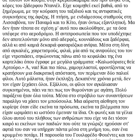
κόρες του ξάδερφου Ντανιέλ. Είχε κοιμηθεί εκεί βαθιά, από το
ξημέρωμα, με την κούραση του ταξιδιού και τις αντιφατικές
συγκινήσεις της άφιξης. Η πτήση, με ενδιάμεσους σταθμούς στη
Λισσαβόνα, τον Παναμά και το Κίτο, ήταν όντως εξαντλητική. Μα
δεν ήταν τίποτα σε σχέση μ' αυτό που ακολούθησε, με τα όσα
υπέφερε στο αεροδρόμιο. Η αντιπροσωπεία που τον υποδέχτηκε
δεν αποτελούνταν μόνο από αδερφές, κουνιάδους και ξαδέρφια,
αλλά κι από καμιά δεκαριά φασαριόζικα ανίψια. Μέσα στη δίνη
από αγκαλιές, χαιρετισμούς, φιλιά, μία από τις ανιψούλες του τον
είχε ντροπιάσει, σηκώνοντας πάνω από το κεφαλάκι της ένα
καρτελάκι όπου έγραφε με μεγάλα γράμματα: «Καλωσόρισες θείε
Αρτούρο.» Α, ναι! Και πιο πίσω, χαμογελαστοί, φροντίζοντας να
κρατήσουν μια διακριτική απόσταση, τον περίμεναν δύο παλιοί
φίλοι. Αυτό μάλιστα, ήταν έκπληξη. Δεκαπέντε χρόνια μετά, δεν
τον είχαν ξεχάσει όλοι. Εξάλλου, οι φίλοι τον αγκάλιασαν
συγκινημένοι, πάει να πει πως τον θυμούνταν με αγάπη. Πολύ
παράξενα ήταν όλα τούτα. Μέσα στο στρόβιλο των συναντήσεων
παραλίγο να χάσει τον μπούσουλα. Μια αόριστη αίσθηση τον
κυρίεψε όταν είδε εκείνα τα πρόσωπα, εκείνα τα βλέμματα που
είχαν ωριμάσει κι ωστόσο έμειναν τα ίδια. Οι φωνές και τα γέλια
όλου αυτού του πλήθους των ανθρώπων που είχε να δει τόσον
καιρό κι εκείνων των παιδιών που ούτε τα γνώριζε ηχούσαν στ'
αφτιά του σαν να υπήρχαν πάντα μέσα στη μνήμη του, σαν ένα
κρυμμένο ποτάμι. Η παρουσία του Γουιλφρέδο Φουέντες και του