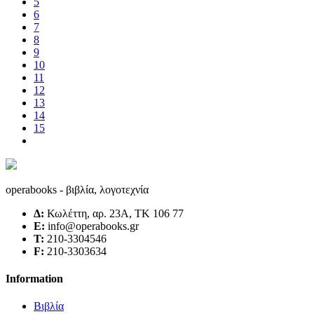
5
6
7
8
9
10
11
12
13
14
15
operabooks - βιβλία, λογοτεχνία
Δ:
Κωλέττη, αρ. 23Α, ΤΚ 106 77
E:
info@operabooks.gr
Τ:
210-3304546
F:
210-3303634
Information
Βιβλία