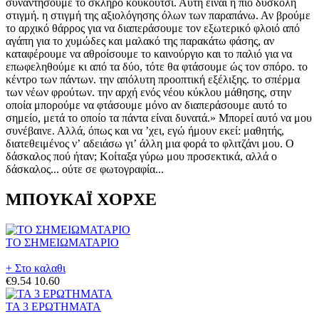
συναντήσουμε το σκληρό κουκούτσι. Αυτή είναι η πιο δύσκολη
στιγμή. η στιγμή της αξιολόγησης όλων των παραπάνω. Αν βρούμε
το αρχικό θάρρος για να διαπεράσουμε τον εξωτερικό φλοιό από
αγάπη για το χυμώδες και μαλακό της παρακάτω φάσης, αν
καταφέρουμε να αθροίσουμε το καινούργιο και το παλιό για να
επωφεληθούμε κι από τα δύο, τότε θα φτάσουμε ώς τον σπόρο. το
κέντρο των πάντων. την απόλυτη προοπτική εξέλιξης. το σπέρμα
των νέων φρούτων. την αρχή ενός νέου κύκλου μάθησης, στην
οποία μπορούμε να φτάσουμε μόνο αν διαπεράσουμε αυτό το
σημείο, μετά το οποίο τα πάντα είναι δυνατά.» Μπορεί αυτό να μου
συνέβαινε. Αλλά, όπως και να ʼχει, εγώ ήμουν εκεί: μαθητής,
διατεθειμένος νʼ αδειάσω γιʼ άλλη μια φορά το φλιτζάνι μου. Ο
δάσκαλος πού ήταν; Κοίταξα γύρω μου προσεκτικά, αλλά ο
δάσκαλος... ούτε σε φωτογραφία...
ΜΠΟΥΚΑΪ ΧΟΡΧΕ
ΤΟ ΣΗΜΕΙΩΜΑΤΑΡΙΟ
+ Στο καλαθι
€9.54
10.60
ΤΑ 3 ΕΡΩΤΗΜΑΤΑ