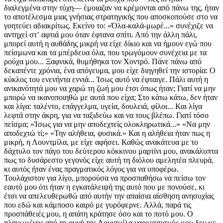
διαλεγμένα στην τύχη— έμοιαζαν να κρέμονται από πάνω της, ήταν
το αποτέλεσμα μιας γνήσιας στρατηγικής που αποσκοπούσε στο να
γοητεύει αδιακρίτως. Εκείνο το: «Όλα-καλά-μωρέ...» συνέχιζε να
αντηχεί στʼ αφτιά μου όταν έφτανα σπίτι. Από την άλλη πάλι,
μπορεί αυτή η αυθάδης μικρή να είχε δίκιο και να ήμουν εγώ που
πείσμωνα και τα μπέρδευα όλα, που τρωγόμουν συνέχεια με τα
ρούχα μου... Ξαφνικά, θυμήθηκα τον Χοντρό. Πάνε πάνω από
δεκαπέντε χρόνια, ένα απόγευμα, μου είχε διηγηθεί την ιστορία: Ο
κύκλος του ενενήντα εννιά... Ίσως αυτό να έφταιγε. Πάλι αυτή η
ανικανότητά μου να χαρώ τη ζωή μου έτσι όπως ήταν; Γιατί να μην
μπορώ να ικανοποιηθώ με αυτά που είχα; Στο κάτω κάτω, δεν ήταν
και λίγα: ταλέντο, επάγγελμα, υγεία, δουλειά, φίλοι... Και λίγα
λεφτά στην άκρη, για να ταξιδεύω και να τους βλέπω. Γιατί τόσο
πείσμα; «Ίσως για να μην αποδεχτείς ολοκληρωτικά...» «Να μην
αποδεχτώ τί;» «Την αλήθεια, φυσικά.» Και η αλήθεια ήταν πως η
μικρή, η Λουντμίλα, με είχε αφήσει. Καθώς ανακάτευα με το
δάχτυλο τον πάγο του δεύτερου κόκκινου μαρτίνι μου, ανακάλυπτα
πως το δυσάρεστο γεγονός είχε αυτή τη διόλου αμελητέα πλευρά,
κι αυτός ήταν ένας πραγματικός λόγος για να υποφέρω.
Τουλάχιστον για λίγο, μπορούσα να προσπαθήσω να πείσω τον
εαυτό μου ότι ήταν η εγκατάλειψή της αυτό που με πονούσε, κι
έτσι να απελευθερωθώ από αυτήν την απαίσια αίσθηση ανησυχίας
που εδώ και κάμποσο καιρό με γυρόφερνε. Αλλά, παρά τις
προσπάθειές μου, η απάτη κράτησε όσο και το ποτό μου. Ο
πληγωμένος από τη φυγή της Λουντμίλα ναρκισσισμός μου δεν με