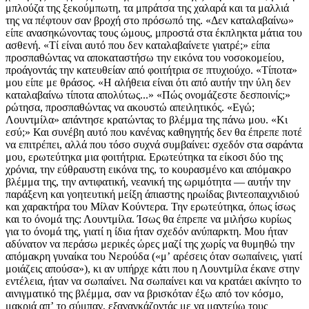
μπλούζα της ξεκούμπωτη, τα μπράτσα της χαλαρά και τα μαλλιά
της να πέφτουν σαν βροχή στο πρόσωπό της. «Δεν καταλαβαίνω»
είπε ανασηκώνοντας τους ώμους, μπροστά στα έκπληκτα μάτια του
ασθενή. «Τί είναι αυτό που δεν καταλαβαίνετε γιατρέ;» είπα
προσπαθώντας να αποκαταστήσω την εικόνα του νοσοκομείου,
προάγοντάς την κατευθείαν από φοιτήτρια σε πτυχιούχο. «Τίποτα»
μου είπε με θράσος. «Η αλήθεια είναι ότι από αυτήν την ύλη δεν
καταλαβαίνω τίποτα απολύτως...» «Πώς ονομάζεστε δεσποινίς;»
ρώτησα, προσπαθώντας να ακουστώ απειλητικός. «Εγώ;
Λουντμίλα» απάντησε κρατώντας το βλέμμα της πάνω μου. «Κι
εσύ;» Και συνέβη αυτό που κανένας καθηγητής δεν θα έπρεπε ποτέ
να επιτρέπει, αλλά που τόσο συχνά συμβαίνει: σχεδόν στα σαράντα
μου, ερωτεύτηκα μια φοιτήτρια. Ερωτεύτηκα τα είκοσι δύο της
χρόνια, την εύθραυστη εικόνα της, το κουρασμένο και απόμακρο
βλέμμα της, την αντιφατική, νεανική της ωριμότητα — αυτήν την
παράξενη και γοητευτική μείξη άπιαστης ηρωίδας βιντεοπαιχνιδιού
και χαρακτήρα του Μίλαν Κούντερα. Την ερωτεύτηκα, όπως ίσως
και το όνομά της: Λουντμίλα. Ίσως θα έπρεπε να μιλήσω κυρίως
για το όνομά της, για­τί η ίδια ήταν σχεδόν ανύπαρκτη. Μου ήταν
αδύνατον να περάσω μερικές ώρες μαζί της χωρίς να θυμηθώ την
απόμακρη γυναίκα του Νερούδα («μʼ αρέσεις όταν σωπαίνεις, γιατί
μοιάζεις απούσα»), κι αν υπήρχε κάτι που η Λουντμίλα έκανε στην
εντέλεια, ήταν να σωπαίνει. Να σωπαίνει και να κρατάει ακίνητο το
αινιγματικό της βλέμμα, σαν να βρισκόταν έξω από τον κόσμο,
μακριά απʼ το σύμπαν, εξαναγκάζοντάς με να μαντεύω τους