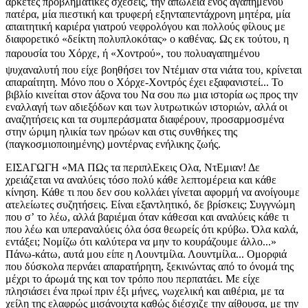
αρκετές προβληματικές σχέσεις, την απώλεια ενός αγαπημένου
πατέρα, μία πιεστική και τρυφερή εξηνταπεντάχρονη μητέρα, μία
απαιτητική καριέρα γιατρού νεφρολόγου και πολλούς φίλους με
διαφορετικό «δείκτη πολυπλοκότας» ο καθένας. Ως εκ τούτου, η
παρουσία του Χόρχε, ή «Χοντρού», του πολυαγαπημένου
ψυχαναλυτή που είχε βοηθήσει τον Ντέμιαν στα νιάτα του, κρίνεται
απαραίτητη. Μόνο που ο Χόρχε-Χοντρός έχει εξαφανιστεί... Το
βιβλίο κινείται στον άξονα του Να σου πω μια ιστορία ως προς την
εναλλαγή των αδιεξόδων και των λυτρωτικών ιστοριών, αλλά οι
αναζητήσεις και τα συμπεράσματα διαφέρουν, προσαρμοσμένα
στην ώριμη ηλικία των ηρώων και στις συνθήκες της
(παγκοσμιοποιημένης) μοντέρνας ενήλικης ζωής.
ΕΙΣΑΓΩΓΗ «ΜΑ ΠΩς τα περιπλΕκεις Ολα, ΝτΕμιαν! Δε
χρειάζεται να αναλύεις τόσο πολύ κάθε λεπτομέρεια και κάθε
κίνηση. Κάθε τι που δεν σου κολλάει γίνεται αφορμή να ανοίγουμε
ατελείωτες συζητήσεις. Είναι εξαντλητικό, δε βρίσκεις; Συγγνώμη
που σʼ το λέω, αλλά βαριέμαι όταν κάθεσαι και αναλύεις κάθε τι
που λέω και υπεραναλύεις όλα όσα θεωρείς ότι κρύβω. Όλα καλά,
εντάξει; Νομίζω ότι καλύτερα να μην το κουράζουμε άλλο...»
Πάνω-κάτω, αυτά μου είπε η Λουντμίλα. Λουντμίλα... Ομορφιά
που δύσκολα περνάει απαρατήρητη, ξεκινώντας από το όνομά της
μέχρι το άρωμά της και τον τρόπο που περπατάει. Με είχε
πλησιάσει ένα πρωί πριν έξι μήνες, νωχελική και αιθέρια, με τα
χείλη της ελαφρώς μισάνοιχτα καθώς διέσχιζε την αίθουσα, με την