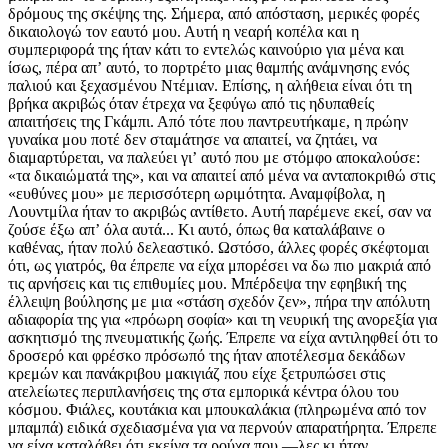
δρόμους της σκέψης της. Σήμερα, από απόσταση, μερικές φορές
δικαιολογώ τον εαυτό μου. Αυτή η νεαρή κοπέλα και η
συμπεριφορά της ήταν κάτι το εντελώς καινούριο για μένα και
ίσως, πέρα απʼ αυτό, το πορτρέτο μιας θαμπής ανάμνησης ενός
παλιού και ξεχασμένου Ντέμιαν. Επίσης, η αλήθεια είναι ότι τη
βρήκα ακριβώς όταν έτρεχα να ξεφύγω από τις ηδυπαθείς
απαιτήσεις της Γκάμπι. Από τότε που παντρευτήκαμε, η πρώην
γυναίκα μου ποτέ δεν σταμάτησε να απαιτεί, να ζητάει, να
διαμαρτύρεται, να παλεύει γιʼ αυτό που με στόμφο αποκαλούσε:
«τα δικαιώματά της», και να απαιτεί από μένα να ανταποκριθώ στις
«ευθύνες μου» με περισσότερη ωριμότητα. Αναμφίβολα, η
Λουντμίλα ήταν το ακριβώς αντίθετο. Αυτή παρέμενε εκεί, σαν να
ζούσε έξω απʼ όλα αυτά... Κι αυτό, όπως θα καταλάβαινε ο
καθένας, ήταν πολύ δελεαστικό. Ωστόσο, άλλες φορές σκέφτομαι
ότι, ως γιατρός, θα έπρεπε να είχα μπορέσει να δω πιο μακριά από
τις αρνήσεις και τις επιθυμίες μου. Μπέρδεψα την εφηβική της
έλλειψη βούλησης με μια «στάση σχεδόν ζεν», πήρα την απόλυτη
αδια­φορία της για «πρόωρη σοφία» και τη νευρική της ανορεξία για
ασκητισμό της πνευματικής ζωής. Έπρεπε να είχα αντιληφθεί ότι το
δροσερό και φρέσκο πρόσωπό της ήταν αποτέλεσμα δεκάδων
κρεμών και πανάκριβου μακιγιάζ που είχε ξετρυπώσει στις
ατελείωτες περιπλανήσεις της στα εμπορικά κέντρα όλου του
κόσμου. Φιάλες, κουτάκια και μπουκαλάκια (πληρωμένα από τον
μπαμπά) ειδικά σχεδιασμένα για να περνούν απαρατήρητα. Έπρεπε
να είχα καταλάβει ότι εκείνα τα ρούχα που —λες κι ήταν