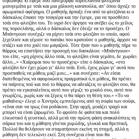
σηκώθηκε κι έφερε δύο πανέμορφα πορσελάνινα φλιτζάνια
μισογεμάτα με τσάι και μια χάλκινη κανατούλα, απʼ όπου άχνιζε το
αρωματικό αφέψημα. Ο μαθητής άρπαξε ένα από τα φλιτζάνια κι ο
δάσκαλος έπιασε την τσαγιέρα και την έγειρε, για να προσθέσει
τσάι στο φλιτζάνι του. Το υγρό δεν άργησε να ανέβει ώς το χείλος
της πορσελάνης, αλλά ο δάσκαλος δεν έδειξε να το προσέχει. Ο
Μπάντγουιν συνέχιζε να ρίχνει τσάι στο φλιτζάνι το οποίο, αφού
ξεχείλισε και γέμισε το πιατάκι που κρατούσε ο μαθητής, άρχισε να
στάζει και στο χαλί του μαγαζιού. Τότε ήταν που ο μαθητής πήρε το
θάρρος να επιστήσει την προσοχή του δασκάλου: «Μπάντγουιν»
του είπε, «μη ρίχνεις άλλο τσάι, το φλιτζάνι είναι γεμάτο, δε χωράει
άλλο...» «Χαίρομαι που το προσέχεις» είπε ο δάσκαλος, «στο
φλιτζάνι δεν έχει χώρο γιʼ άλλο τσάι. Εσύ, έχεις χώρο γιʼ αυτά που
προσπαθείς να μάθεις μαζί μου;...» και συνέχισε: «Αν είσαι
διατεθειμένος να αφομοιώσεις πραγματικά ό,τι μάθεις, θα πρέπει
να παίρνεις πού και πού το θάρρος να αδειάζεις το φλιτζάνι σου, θα
πρέπει να εγκαταλείπεις αυτό που γέμιζε το μυαλό σου, αυτό που
γνωρίζεις, χωρίς καν να ξέρεις τι θα πάρει τη θέση του.» «Το να
μαθαίνεις» έλεγε ο Χοντρός εμπνεόμενος από τη σοφία των σούφι,
«είναι σαν να τρως ένα ροδάκινο. Στην αρχή, μοιάζει τραχύ και
μπορεί να είναι ζαρωμένο. Το φρούτο δε φαίνεται και πολύ
ελκυστικό ή γευστικό, αλλά μετά την πρώτη φάση ανακαλύπτεις τη
σάρκα του και η μάθηση γίνεται χυμώδης, γλυκιά και θρεπτική.
Πολλοί θα θελήσουν να σταματήσουν εκείνη τη στιγμή, αλλά η
μάθηση δεν τελειώνει εκεί. Στη συνέχεια είναι που θα