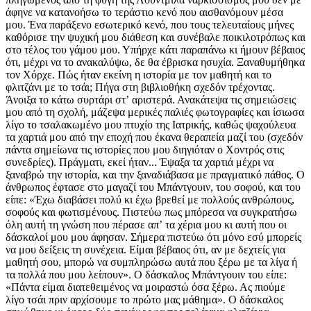
άφηνε να κατανοήσω το τεράστιο κενό που αισθανόμουν μέσα
μου. Ένα παράξενο εσωτερικό κενό, που τους τελευταίους μήνες
καθόρισε την ψυχική μου διάθεση και συνέβαλε ποικιλοτρόπως και
στο τέλος του γάμου μου. Υπήρχε κάτι παραπάνω κι ήμουν βέβαιος
ότι, μέχρι να το ανακαλύψω, δε θα έβρισκα ησυχία. Ξαναθυμήθηκα
τον Χόρχε. Πώς ήταν εκείνη η ιστορία με τον μαθητή και το
φλιτζάνι με το τσάι; Πήγα στη βιβλιοθήκη σχεδόν τρέχοντας.
Άνοιξα το κάτω συρτάρι στʼ αριστερά. Ανακάτεψα τις σημειώσεις
μου από τη σχολή, μάζεψα μερικές παλιές φωτογραφίες και ίσιωσα
λίγο το τσαλακωμένο μου πτυχίο της Ιατρικής, καθώς ψαχούλευα
τα χαρτιά μου από την εποχή που έκανα θεραπεία μαζί του (σχεδόν
πάντα σημείωνα τις ιστορίες που μου διηγιόταν ο Χοντρός στις
συνεδρίες). Πράγματι, εκεί ήταν... Έψαξα τα χαρτιά μέχρι να
ξαναβρώ την ιστορία, και την ξαναδιάβασα με πραγματικό πάθος. Ο
άνθρωπος έφτασε στο μαγαζί του Μπάντγουιν, του σοφού, και του
είπε: «Έχω διαβάσει πολύ κι έχω βρεθεί με πολλούς ανθρώπους,
σοφούς και φωτισμένους. Πιστεύω πως μπόρεσα να συγκρατήσω
όλη αυτή τη γνώση που πέρασε απʼ τα χέρια μου κι αυτή που οι
δάσκαλοί μου μου άφησαν. Σήμερα πιστεύω ότι μόνο εσύ μπορείς
να μου δείξεις τη συνέχεια. Είμαι βέβαιος ότι, αν με δεχτείς για
μαθητή σου, μπορώ να συμπληρώσω αυτά που ξέρω με τα λίγα ή
τα πολλά που μου λείπουν». Ο δάσκαλος Μπάντγουιν του είπε:
«Πάντα είμαι διατεθειμένος να μοιραστώ όσα ξέρω. Ας πιούμε
λίγο τσάι πριν αρχίσουμε το πρώτο μας μάθημα». Ο δάσκαλος