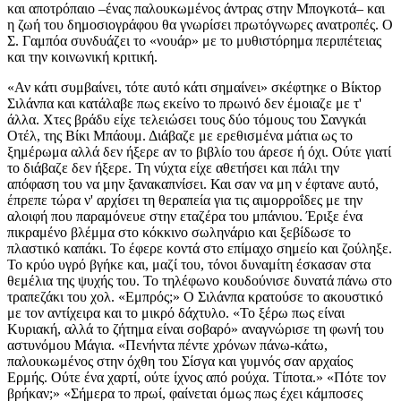
και αποτρόπαιο –ένας παλουκωμένος άντρας στην Μπογκοτά– και
η ζωή του δημοσιογράφου θα γνωρίσει πρωτόγνωρες ανατροπές. Ο
Σ. Γαμπόα συνδυάζει το «νουάρ» με το μυθιστόρημα περιπέτειας
και την κοινωνική κριτική.
«Αν κάτι συμβαίνει, τότε αυτό κάτι σημαίνει» σκέφτηκε ο Βίκτορ Σιλάνπα και κατάλαβε πως εκείνο το πρωινό δεν έμοιαζε με τ' άλλα. Χτες βράδυ είχε τελειώσει τους δύο τόμους του Σανγκάι Οτέλ, της Βίκι Μπάουμ. Διάβαζε με ερεθισμένα μάτια ως το ξημέρωμα αλλά δεν ήξερε αν το βιβλίο του άρεσε ή όχι. Ούτε γιατί το διάβαζε δεν ήξερε. Τη νύχτα είχε αθετήσει και πάλι την απόφαση του να μην ξανακαπνίσει. Και σαν να μη ν έφτανε αυτό, έπρεπε τώρα ν' αρχίσει τη θεραπεία για τις αιμορροΐδες με την αλοιφή που παραμόνευε στην εταζέρα του μπάνιου. Έριξε ένα πικραμένο βλέμμα στο κόκκινο σωληνάριο και ξεβίδωσε το πλαστικό καπάκι. Το έφερε κοντά στο επίμαχο σημείο και ζούληξε. Το κρύο υγρό βγήκε και, μαζί του, τόνοι δυναμίτη έσκασαν στα θεμέλια της ψυχής του. Το τηλέφωνο κουδούνισε δυνατά πάνω στο τραπεζάκι του χολ. «Εμπρός;» Ο Σιλάνπα κρατούσε το ακουστικό με τον αντίχειρα και το μικρό δάχτυλο. «Το ξέρω πως είναι Κυριακή, αλλά το ζήτημα είναι σοβαρό» αναγνώρισε τη φωνή του αστυνόμου Μάγια. «Πενήντα πέντε χρόνων πάνω-κάτω, παλουκωμένος στην όχθη του Σίσγα και γυμνός σαν αρχαίος Ερμής. Ούτε ένα χαρτί, ούτε ίχνος από ρούχα. Τίποτα.» «Πότε τον βρήκαν;» «Σήμερα το πρωί, φαίνεται όμως πως έχει κάμποσες μέρες εκεί. Είναι κοντά στο φράγμα, αρκετά μακριά απ' τον δρόμο. Τον βρήκαν κάτι νεαροί που έκαναν βαρκάδα με τα κανό. Βιάσου, έδωσα εντολή να μην τον ξεκαρφώσουν ώσπου να έρθεις. Τι λες, καλή η πληροφορία;» «Καλή, αστυνόμε. Φεύγω αμέσως.» Πήδηξε μέσα σ' ένα παλιό παντελόνι και αποχαιρέτησε με μια κίνηση του χεριού την κούκλα του, που τη χτυπούσε κατακούτελα ο ήλιος. Έστεκε όμορφη πλάι στη βιβλιοθήκη. Με δυο δρασκελιές βρέθηκε στο αμάξι. Κατέβηκε τη λεωφόρο Χιλής, με κατεύθυνση προς την εθνική οδό. «Σιλάνπα, δημοσιογράφος» έδειξε την ταυτότητα του. «Προχωρήστε, εκεί είναι.» Από μακριά έμοιαζε σαν ένας παχύσαρκος εσταυρωμένος. Ένας χλομός ελέφαντας, ζωγραφισμένος από παιδί. «Κρατήστε αυτό στη μύτη σας.» Ο αστυνομικός του έτεινε ένα βαμβάκι με αμμωνία. «Βρομάει χειρότερα κι από κλανιά μεθυσμένου.» Βαστούσε το βαμβάκι πάνω από τα χείλια του. Με τα μάτια του να τρέχουν, έπιασε να πηδάει βάτα και βούρλα. Το πτώμα ήταν φιμωμένο, πρησμένο, και γεμάτο ξεραμένες λάσπες. Τα παλούκια τον διαπερνούσαν σταυρωτά. Οι μύες του Σιλάνπα συσπάστηκαν ενστικτωδώς, μια δυνατή σουβλιά τον χτύπησε στο στομάχι. Έφτιαξε ένα σκίτσο στο τετράδιο του. Έκανε ένα σχεδιάγραμμα με τη θέση του πτώματος που βρισκόταν λίγα μέτρα μακριά από την όχθη, ανάμεσα στους θάμνους. Έπειτα, άρχισε το απεχθές έργο της παρατήρησης του νεκρού. Είχε σημάδια στους καρπούς και το λαιμό. Τον είχαν δέσει και τον είχαν σύρει, κατά πάσα πιθανότητα. Ο αστυνομικός του έφερε μια σκάλα ελαιοχρωματιστή και, πνιγμένος στην αηδία, πλησίασε το πρόσωπο του πτώματος. Οι κόγχες των ματιών του ήταν άδειες και το στόμα μισάνοιχτο, γεμάτο χώμα και άμμο. Ύστερα, έβγαλε μια φωτογραφική μηχανή τσέπης Νίκορματ και τράβηξε μερικές φωτογραφίες. «Μοιάζει μάλλον πνιγμένος παρά παλουκωμένος. Τι λες κι εσύ, αστυφύλαξ;» «Σωστά. Κοιτάξτε τον κι από πίσω. Φύκια δεν είναι αυτά που βγαίνουν από την ουρά του;» «Ναι, έτσι φαίνεται...» Ο Σιλάνπα κατέβηκε από τη σκάλα. «Λοιπόν, τώρα είναι η σειρά σας. Πείτε του Πιεδραΐτα πως θα έρθω αύριο, νωρίς νωρίς.» Ανέβηκε πάλι στο δρόμο και κοίταξε πίσω τη λίμνη, από το γεφύρι. Από το σημείο εκείνο είχαν πηδήξει κάμποσοι απελπισμένοι, άνθρωποι που ονειρεύονταν ένα κάλεσμα, μια χειρονομία από κάποιον, ή κάτι που δεν ήρθε ποτέ. Κρύωσε. Το υγρό αεράκι ρυτίδωνε με παράλληλες ραβδώσεις το νερό. Από τον ασύρματο του περιπολικού κάλεσε τον αστυνόμο Μάγια. «Αριστοφάνης Μόγια» άκουσε στην άλλη άκρη, «αστυνόμος του Τεσσαρακοστού Τμήματος. Με ποιον έχω την τιμή, παρακαλώ;» Ο Σιλάνπα έδωσε τα στοιχεία του. Το τσιγάρο έτρεμε στα δάχτυλα του. «Είναι πνιγμένος» του είπε. «Τον έβγαλαν από τη λίμνη για να τον καρφώσουν. Το πράγμα παραείναι παράξενο, έτσι;» «Βρήκατε κάποια ένδειξη;» «Οι αστυφύλακες χτένισαν μια ακτίνα διακοσίων μέτρων και δεν βρήκαν τίποτα. Ούτε ένα κλαδάκι σπασμένο.» Ο αστυνόμος ξερόβηξε για να καθαρίσει τη φωνή του. «Καλά, θα το δω το αρθράκι σου. Έχεις πρόσφατες φωτογραφίες μου;» «Και βέβαια, αστυνόμε.» Έκλεισε και κάλεσε τη σύνταξη του "΄Ελ Ομπσερβαδόρ". «Εσκιβέλ; Εδώ Σιλάνπα, είναι επείγον. Πρέπει να μου κρατήσεις μια στήλη στην πρώτη σελίδα, χώρο για έγχρωμη φωτογραφία και μια ολόκληρη σελίδα στα αστυνομικά.» «Μήπως θέλεις να σου τραγουδήσω και "Τα βουρκωμένα μάτια σου";» «Είναι χοντρό κελεπούρι, Εσκιβέλ. Πίστεψε με. Ένας παλουκωμένος στην όχθη του Σίσγα. Θα έρθω από εκεί σε λίγο να σου δείξω.» Επέστρεψε στην Μπογκοτά καπνίζοντας το ένα τσιγάρο μετά το άλλο. Ήταν υπνωτισμένος από την εικόνα του πτώματος. Στο μυαλό του είχαν καρφωθεί οι άδειες κόγχες των ματιών, η έκφραση του προσώπου του. Ένιωσε φρίκη όταν σκέφτηκε πως αυτό το πράγμα κάποτε ήταν ένας άνθρωπος, σαν όλους. Κάποιοι τον είχαν ακούσει να μιλάει, του έσφιγγαν το χέρι και ίσως μερικοί να τον αγαπούσαν. Η τελευταία ρουφηξιά του τσιγάρου άφησε στο στόμα του μια πικρή γεύση. Κατέβασε το παράθυρο κι έφτυσε. Να συναναστρέφεσαι πεθαμένους βλάπτει σοβαρά την υγεία. Φτάνοντας στην τρίτη γέφυρα, κοίταξε το ρολόι του. Ήταν κιόλας πέντε. «Η Μόνικα θα έχει γίνει έξω φρενών» σκέφτηκε. Πάτησε γκάζι προς τη λεωφόρο 127. Από εκεί έκοψε κατά τη Νίσα, κατσαδιάζοντας τον εαυτό του για τα χάλια του. Ήταν ένας άνθρωπος χαμένος στο χρόνο, εντελώς ανίκανος να φανεί συνεπής σ' ένα ραντεβού, λες και οι δείκτες του ρολογιού μιλούσαν μια γλώσσα ξένη. Της είχε υποσχεθεί να πάνε μαζί για τρέξιμο στο γήπεδο, μα ήταν πολύ αργά πια. Η Μόνικα του άνοιξε την πόρτα με κατεβασμένα μούτρα και πήγε στην κουζίνα να βάλει καφέ. Φορούσε αθλητική φόρμα. «Πού στο διάολο εξαφανίστηκες; Σου τηλεφώνησα στο σπίτι. Στην εφημερίδα μου είπαν πως δεν σε είχαν δει καθόλου.» «Έπρεπε να πάω στο Σίσγα. Βρήκαν ένα πτώμα παλουκωμένο στην όχθη της λίμνης. Μια ιστορία φρίκης.» «Παλουκωμένος;» τον κοίταξε παραξενεμένη ενώ φυσούσε τον αχνό στο φλιτζάνι. «Και τι υπόθεση είναι; Παρακρατικοί, έμποροι ναρκωτικών, αντάρτικο;» «Ξέρεις καλά πως εγώ δεν ανακατεύομαι με τέτοια πράγματα.» Έβαλε να πιει ένα ποτήρι γάλα. «Προς το παρόν έχουμε μια απλή ανθρωποκτονία. Πήγες για τρέξιμο;» «Ναι. Με τον Όσκαρ. Περίμενε λίγο, πάω να κάνω ένα ντους.» Την ακολούθησε με το βλέμμα του ως την κάμαρη της. Σκέφτηκε τον Όσκαρ. Ήταν ο προηγούμενος εραστής της Μόνικα που ποτέ δεν είχε συμβιβαστεί με την ιδέα πως την έχασε. Την κυνηγούσε, της έκανε εξυπηρετήσεις, χάρες... Ήταν πάντοτε έτοιμος να ικανοποιήσει το παραμικρό της καπρίτσιο με την κρυφή ελπίδα να την αποκτήσει ξανά. Από τη μισάνοιχτη πόρτα την είδε να κατεβάζει το παντελόνι και να μένει μ' αυτό το μικροσκοπικό βρακάκι που η θέα του είχε ακαριαία αποτελέσματα πάνω του. Με μια δρασκελιά βρέθηκε κοντά της και την κοίταξε στα μάτια. Τα μάτια της, όμως, έλαμπαν δίχως διόλου τρυφερότητα. Είχαν μάλλον μια δόση λύσσας. «Συγχώρεσέ με. Τι λες για την επόμενη Κυριακή;» «Ορκίσου.» «Ορκίζομαι.» Την αγκάλιασε σφιχτά. Τα χέρια του διέτρεξαν όλο της το κορμί, αλλά εκείνη τραβήχτηκε απότομα. «Σταμάτα, σταμάτα, ηρέμησε!» του είπε γελώντας. «Περίμενε, θα το βγάλω εγώ.» Την ημέρα που την γνώρισε, πριν από τρία χρόνια, ο Σιλάνπα επέστρεφε από τη Γουαχίρα. Είχε πάει να κάνει ένα ρεπορτάζ σχετικά μ' ένα παράξενο ατύχημα. Ένα εμπορικό αεροπλάνο γεμάτο λουλούδια είχε πέσει καταμεσής στους αμμόλοφους. Δεν υπήρχε ούτε ίχνος από νεκρούς ή επιζήσαντες. Πήδηξαν οι πιλότοι με αλεξίπτωτα; Το έσκασαν προτού φτάσουν τα συνεργεία διάσωσης; Μυστήριο... Δεν υπήρχε καταγραμμένη η απογείωση σε κανένα αεροδρόμιο της χώρας. Το μόνο που βρέθηκε ήταν ο απανθρακωμένος σκελετός του αεροπλάνου μέσα σ' ένα βουνό από τσουρουφλισμένα γαρίφαλα και τριαντάφυλλα, σκεπασμένα από στάχτη και καπνιά. Καθώς επέστρεφε από εκεί μ' ένα αεροπλανάκι Τσέσνα νοικιασμένο από την εφημερίδα, ο Σιλάνπα είχε τη φαεινή ιδέα να κάτσει στο αεροδρόμιο και να γράψει το άρθρο του. Πίστευε ότι το βουητό των αεροπλάνων θα του έφερνε έμπνευση. Καθόταν πάνω από δύο ώρες σ' ένα τραπεζάκι του καφέ Πρέστο, όταν πλησίασε μια γυναίκα και τον ρώτησε τι έκανε εκεί. Του έπιασε την κουβέντα. Περίμενε ένα φίλο της από τον Παναμά και είχε αργήσει. Ο Σιλάνπα υπαγόρευσε το κείμενο του από το τηλέφωνο, και καθώς το αεροπλάνο από τον Παναμά είχε κάνει αναγκαστική προσγείωση στο Μεντεγίν εξαιτίας τεχνικών προβλημάτων, αποφάσισαν να συνεχίσουν την κουβεντούλα τους. Αυτός, που μάλλον ήταν κομματάκι ντροπαλός, ένιωθε να βγαίνουν από το στόμα του οι λέξεις με παράξενη ευγλωττία. Εκείνη, που ύστερα από τόση ώρα ήταν πλέον η Μόνικα, τον άκουγε να περιγράφει τα συντρίμμια του αεροπλάνου, τα σιωπηλά πρόσωπα των κατοίκων της περιοχής που άκουσαν την έκρηξη και σήμαναν συναγερμό, την πιθανή αναπαράσταση της διαδρομής, κ.λπ. Τον κοίταζε με μια λάμψη στα μάτια. Ύστερα από αρκετή ώρα και κάμποσες μπίρες άρχισαν να μιλάνε για τους εαυτούς τους, για τις επιθυμίες τους, τις ανάγκες τους, τα πάθη και τις μικρές μανίες τους. Έμοιαζαν να συμφωνούν σε όλα και να ζητούν από τη ζωή τους ακριβώς τα ίδια πράγματα, όταν ξαφνικά η Μόνικα έφερε το ένα της δάχτυλο στο στόμα και τον κάλεσε στο σπίτι της με μια φράση που ο Σιλάνπα δεν είχε ξανακούσει ποτέ. Ήταν η πρώτη φράση που έγραψε σ' ένα χαρτί και τη φύλαξε σε μια τσέπη της κούκλας του: «Θέλω να με δεις γυμνή». Το αεροπλάνο από τον Παναμά, με τον Όσκαρ μέσα, δεν έφτασε ποτέ στην Μπογκοτά. Όταν παρουσιάστηκε ο λεγάμενος, με τη βαλίτσα του γεμάτη σοκολάτες Μίλκι Γουέι και μπουκαλάκια άρωμα Ντιορ, η Μόνικα τον κάθισε μπροστά σ' ένα φλιτζάνι καφέ και του είπε με ύφος τελεσίδικο: «Πρέπει να μιλήσουμε. Συνέβησαν ορισμένα πράγματα». Η Μόνικα σηκώθηκε από το κρεβάτι για να πάει στο μπάνιο. Καλμαρισμένος, άρχισε να συλλογίζεται. Σε ποιον ανήκε αυτό το ανώνυμο πτώμα; Πώς είχε φτάσει ως εκείνο το σημείο; Φαντάστηκε τα χέρια που τον κάρφωσαν και τον άφησαν εκεί, εκτεθειμένο στον άνεμο και τη βροχή. Χέρια σκληρά, συνηθισμένα στο θάνατο. Ντύθηκε, ενόσω η Μόνικα πλενόταν. «Πάω στην εφημερίδα να γράψω το άρθρο. Πάμε μετά σινεμά, στη νυχτερινή;» «Ωραία ιδέα, ναι. Τι θέλεις να δούμε;» «Δεν ξέρω. Το ίδιο μου κάνει. Αποφάσισε εσύ.» «Λέ