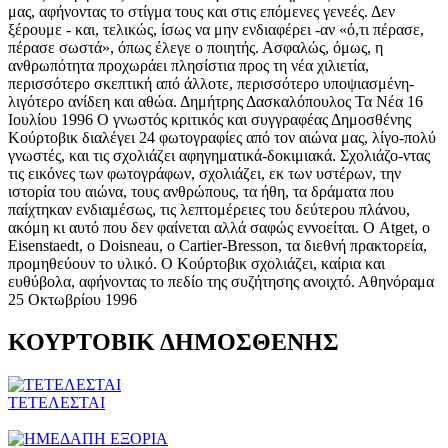
μας, αφήνοντας το στίγμα τους και στις επόμενες γενεές. Δεν
ξέρουμε - και, τελικώς, ίσως να μην ενδιαφέρει -αν «ό,τι πέρασε,
πέρασε σωστά», όπως έλεγε ο ποιητής. Ασφαλώς, όμως, η
ανθρωπότητα προχωράει πλησίστια προς τη νέα χιλιετία,
περισσότερο σκεπτική από άλλοτε, περισσότερο υποψιασμένη-
λιγότερο ανίδεη και αθώα. Δημήτρης Δασκαλόπουλος Τα Νέα 16
Ιουλίου 1996 Ο γνωστός κριτικός και συγγραφέας Δημοσθένης
Κούρτοβικ διαλέγει 24 φωτογραφίες από τον αιώνα μας, λίγο-πολύ
γνωστές, και τις σχολιάζει αφηγηματικά-δοκιμιακά. Σχολιάζο-ντας
τις εικόνες των φωτογράφων, σχολιάζει, εκ των υστέρων, την
ιστορία του αιώνα, τους ανθρώπους, τα ήθη, τα δράματα που
παίχτηκαν ενδιαμέσως, τις λεπτομέρειες του δεύτερου πλάνου,
ακόμη κι αυτό που δεν φαίνεται αλλά σαφώς εννοείται. Ο Atget, ο
Eisenstaedt, ο Doisneau, ο Cartier-Bresson, τα διεθνή πρακτορεία,
προμηθεύουν το υλικό. Ο Κούρτοβικ σχολιάζει, καίρια και
ευθύβολα, αφήνοντας το πεδίο της συζήτησης ανοιχτό. Αθηνόραμα
25 Οκτωβρίου 1996
ΚΟΥΡΤΟΒΙΚ ΔΗΜΟΣΘΕΝΗΣ
ΤΕΤΕΛΕΣΤΑΙ