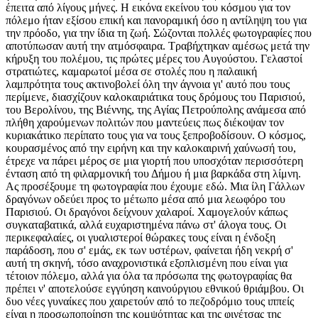
έπειτα από λίγους μήνες. Η εικόνα εκείνου του κόσμου για τον
πόλεμο ήταν εξίσου επική και πανοραμική όσο η αντίληψη του για
την πρόοδο, για την ίδια τη ζωή. Σώζονται πολλές φωτογραφίες που
αποτύπωσαν αυτή την ατμόσφαιρα. Τραβήχτηκαν αμέσως μετά την
κήρυξη του πολέμου, τις πρώτες μέρες του Αυγούστου. Γελαστοί
στρατιώτες, καμαρωτοί μέσα σε στολές που η παλαιική
λαμπρότητα τους ακτινοβολεί όλη την άγνοια γι' αυτό που τους
περίμενε, διασχίζουν καλοκαιριάτικα τους δρόμους του Παρισιού,
του Βερολίνου, της Βιέννης, της Αγίας Πετρούπολης ανάμεσα από
πλήθη χαρούμενων πολιτών που μαντεύεις πως διέκοψαν τον
κυριακάτικο περίπατο τους για να τους ξεπροβοδίσουν. Ο κόσμος,
κουρασμένος από την ειρήνη και την καλοκαιρινή χαύνωσή του,
έτρεχε να πάρει μέρος σε μια γιορτή που υποσχόταν περισσότερη
ένταση από τη φιλαρμονική του Δήμου ή μια βαρκάδα στη λίμνη.
Ας προσέξουμε τη φωτογραφία που έχουμε εδώ. Μια ίλη Γάλλων
δραγόνων οδεύει προς το μέτωπο μέσα από μια λεωφόρο του
Παρισιού. Οι δραγόνοι δείχνουν χαλαροί. Χαμογελούν κάπως
συγκαταβατικά, αλλά ευχαριστημένα πάνω στ' άλογα τους. Οι
περικεφαλαίες, οι γυαλιστεροί θώρακες τους είναι η ένδοξη
παράδοση, που σ' εμάς, εκ των υστέρων, φαίνεται ήδη νεκρή σ'
αυτή τη σκηνή, τόσο αναχρονιστικά εξοπλισμένη που είναι για
τέτοιον πόλεμο, αλλά για όλα τα πρόσωπα της φωτογραφίας θα
πρέπει ν' αποτελούσε εγγύηση καινούργιου εθνικού θριάμβου. Οι
δυο νέες γυναίκες που χαιρετούν από το πεζοδρόμιο τους ιππείς
είναι η προσωποποίηση της κομψότητας και της φινέτσας της