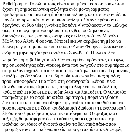
BelleEpoque. To σώμα τους είναι κρυμμένο μέσα σε ρούχα που
έχουν τη σημασιολογική απλότητα ενός μονογράμματος·
βρισκόμαστε σε μια εποχή τόσο ειδυλλιακή, ώστε δεν φαντάζεται
καν ότι υπάρχει κάτι σαν το υποσυνείδητο. Όταν περάσουν οι
δραγόνοι, οι δυο νέες γυναίκες θα πάνε ν' απολαύσουν το μελιχρό
φως του απογευματινού ήλιου στις όχθες του Σηκουάνα,
διαβάζοντας ίσως κάποιες ονειρικές σελίδες από τον Μεγάλο
Μωλν του Αλαίν-Φουρνιέ. Μπορεί εκείνη ακριβώς τη μέρα να
ξεκίνησε για το μέτωπο και ο ίδιος ο Αλαίν-Φουρνιέ. Σκοτώθηκε
ενάμιση μήνα αργότερα κοντά στο Σαιν-Ρεμύ. Ηρωικά  δεν
χωρούσε αμφιβολία γι' αυτό. Ώσπου ήρθαν, πρόσφατα, στο φως
της δημοσιότητας κάτι ντοκουμέντα που οδηγούν στο συμπέρασμα
ότι μάλλον αιχμαλωτίστηκε και τουφεκίστηκε από τους Γερμανούς,
επειδή πυροβολούσε με τη διμοιρία του εναντίον μιας ομάδας
τραυματιοφορέων. Πιο πίσω στη φωτογραφία βλέπουμε να
συνοδεύουν τους στρατιώτες, σκαρφαλωμένοι σε ποδήλατα,
καθωσπρέπει κύριοι με ρεπούμπλικα και λαιμοδέτη. Ο γελαστός
ποδηλάτης με το παχύ μουστάκι, αριστερά, μπορεί να γύρισε
έπειτα στο σπίτι του, να φίλησε τη γυναίκα και τα παιδιά του, να
τους περιέγραψε με ζέση και διδακτική διάθεση τη μεγαλοπρεπή
έξοδο του στρατεύματος και την ατμόσφαιρα. Ο αμαξάς και ο
ταξιτζής θα μετέφεραν έπειτα κάποιες παρέες χαροκόπων με
ψαθάκια και τόκες σ' ένα από εκείνα τα θελκτικά πάρκα που
προορίζονταν πιο πολύ για πικνίκ παρά για περίπατο. Οι νεαρές