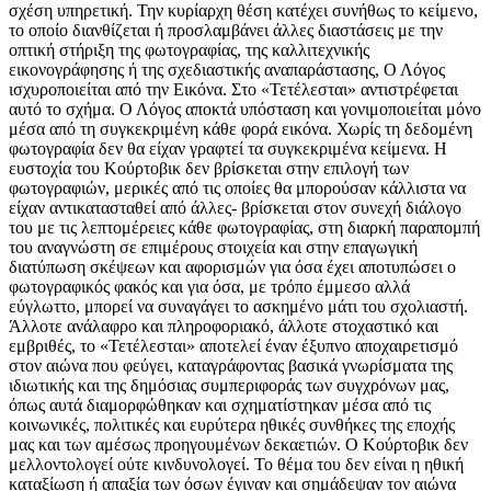
σχέση υπηρετική. Την κυρίαρχη θέση κατέχει συνήθως το κείμενο,
το οποίο διανθίζεται ή προσλαμβάνει άλλες διαστάσεις με την
οπτική στήριξη της φωτογραφίας, της καλλιτεχνικής
εικονογράφησης ή της σχεδιαστικής αναπαράστασης, Ο Λόγος
ισχυροποιείται από την Εικόνα. Στο «Τετέλεσται» αντιστρέφεται
αυτό το σχήμα. Ο Λόγος αποκτά υπόσταση και γονιμοποιείται μόνο
μέσα από τη συγκεκριμένη κάθε φορά εικόνα. Χωρίς τη δεδομένη
φωτογραφία δεν θα είχαν γραφτεί τα συγκεκριμένα κείμενα. Η
ευστοχία του Κούρτοβικ δεν βρίσκεται στην επιλογή των
φωτογραφιών, μερικές από τις οποίες θα μπορούσαν κάλλιστα να
είχαν αντικατασταθεί από άλλες- βρίσκεται στον συνεχή διάλογο
του με τις λεπτομέρειες κάθε φωτογραφίας, στη διαρκή παραπομπή
του αναγνώστη σε επιμέρους στοιχεία και στην επαγωγική
διατύπωση σκέψεων και αφορισμών για όσα έχει αποτυπώσει ο
φωτογραφικός φακός και για όσα, με τρόπο έμμεσο αλλά
εύγλωττο, μπορεί να συναγάγει το ασκημένο μάτι του σχολιαστή.
Άλλοτε ανάλαφρο και πληροφοριακό, άλλοτε στοχαστικό και
εμβριθές, το «Τετέλεσται» αποτελεί έναν έξυπνο αποχαιρετισμό
στον αιώνα που φεύγει, καταγράφοντας βασικά γνωρίσματα της
ιδιωτικής και της δημόσιας συμπεριφοράς των συγχρόνων μας,
όπως αυτά διαμορφώθηκαν και σχηματίστηκαν μέσα από τις
κοινωνικές, πολιτικές και ευρύτερα ηθικές συνθήκες της εποχής
μας και των αμέσως προηγουμένων δεκαετιών. Ο Κούρτοβικ δεν
μελλοντολογεί ούτε κινδυνολογεί. Το θέμα του δεν είναι η ηθική
καταξίωση ή απαξία των όσων έγιναν και σημάδεψαν τον αιώνα