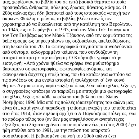
μας, χωρίζοντας το βιβλίο του σε επτά βασικά θέματα: ιστορία
προπαγάνδα, άνθρωποι, πόλεμος, έρωτας, θάνατος, κόσμος. Ο
20ός αιώνας έχει ήδη βαπτιστεί από τους ιστορικούς «εποχή των
άκρων». Φυλλομετρώντας το βιβλίο, βλέπει κανείς τον
χαρακτηρισμό να δικαιώνεται: από την κατάληψη του Βερολίνου,
το 1945, ως το Σεράγεβο το 1993, από τον Μάο Τσε Τουνγκ και
τον Τσε Γκεβάρα ως τον Μάικλ Τζάκσον, από την κομψότητα της
belle epoque ως τα peep shows της σεξουαλικής απελευθέρωσης
στη δεκαετία του 70. Τα φωτογραφικά στιγμιότυπα συνοδεύονται
από σύντομα, καλογραμμένα κείμενα, που συνδυάζουν τη
στοχαστικότητα με την αφήγηση. Ο Κούρτοβικ γράφει στην
εισαγωγή: «Από χρόνια ήθελα να γράψω ένα μυθιστόρημα
βασισμένο σε φωτογραφίες, φωτογραφίες ανόμοιες και
φαινομενικά άσχετες μεταξύ τους, που θα κατάφερνα ωστόσο να
τις συνδέσω σε μια ενιαία ιστορία ή τουλάχιστον σ' ένα κοινό
θέμα». Αν μια φωτογραφία «αξίζει» όπως λένε «όσο χίλιες λέξεις»,
ο συγγραφέας κατάφερε να ταιριάξει με επιτυχία μια φωτογραφία
και χίλιες λέξεις σε κάθε κεφάλαιο του βιβλίου του. Status
Nοέμβριος 1996 Μία από τις πολλές ιδιαιτερότητες του αιώνα μας
είναι ότι, κατά γενική παραδοχή η επίσημη έναρξη του τοποθετείται
στο έτος 1914, όταν δηλαδή αρχίζει ο Α Παγκόσμιος Πόλεμος, ενώ
το πρόωρο τέλος του (αν δεν μας επιφυλάσσουν αναπάντεχες
εξελίξεις τα ελάχιστα χρόνια που απομένουν έως το έτος 2000) έχει
ήδη επέλθει από το 1991, με την πτώση του υπαρκτού
σοσιαλισμού. Η βεβιασμένη εκπνοή του 20ού αιώνα έχει