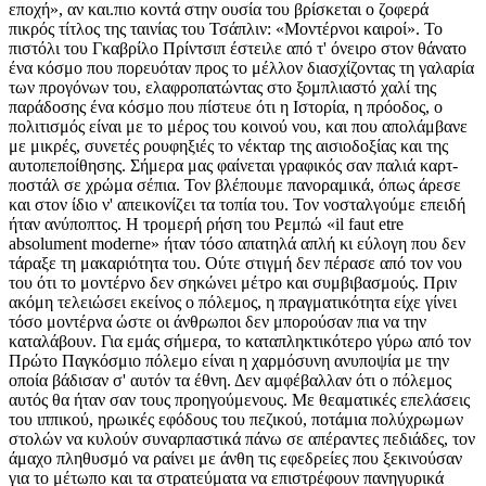
εποχή», αν και.πιο κοντά στην ουσία του βρίσκεται ο ζοφερά
πικρός τίτλος της ταινίας του Τσάπλιν: «Μοντέρνοι καιροί». Το
πιστόλι του Γκαβρίλο Πρίντσιπ έστειλε από τ' όνειρο στον θάνατο
ένα κόσμο που πορευόταν προς το μέλλον διασχίζοντας τη γαλαρία
των προγόνων του, ελαφροπατώντας στο ξομπλιαστό χαλί της
παράδοσης ένα κόσμο που πίστευε ότι η Ιστορία, η πρόοδος, ο
πολιτισμός είναι με το μέρος του κοινού νου, και που απολάμβανε
με μικρές, συνετές ρουφηξιές το νέκταρ της αισιοδοξίας και της
αυτοπεποίθησης. Σήμερα μας φαίνεται γραφικός σαν παλιά καρτ-
ποστάλ σε χρώμα σέπια. Τον βλέπουμε πανοραμικά, όπως άρεσε
και στον ίδιο ν' απεικονίζει τα τοπία του. Τον νοσταλγούμε επειδή
ήταν ανύποπτος. Η τρομερή ρήση του Ρεμπώ «il faut etre
absolument moderne» ήταν τόσο απατηλά απλή κι εύλογη που δεν
τάραξε τη μακαριότητα του. Ούτε στιγμή δεν πέρασε από τον νου
του ότι το μοντέρνο δεν σηκώνει μέτρο και συμβιβασμούς. Πριν
ακόμη τελειώσει εκείνος ο πόλεμος, η πραγματικότητα είχε γίνει
τόσο μοντέρνα ώστε οι άνθρωποι δεν μπορούσαν πια να την
καταλάβουν. Για εμάς σήμερα, το καταπληκτικότερο γύρω από τον
Πρώτο Παγκόσμιο πόλεμο είναι η χαρμόσυνη ανυποψία με την
οποία βάδισαν σ' αυτόν τα έθνη. Δεν αμφέβαλλαν ότι ο πόλεμος
αυτός θα ήταν σαν τους προηγούμενους. Με θεαματικές επελάσεις
του ιππικού, ηρωικές εφόδους του πεζικού, ποτάμια πολύχρωμων
στολών να κυλούν συναρπαστικά πάνω σε απέραντες πεδιάδες, τον
άμαχο πληθυσμό να ραίνει με άνθη τις εφεδρείες που ξεκινούσαν
για το μέτωπο και τα στρατεύματα να επιστρέφουν πανηγυρικά