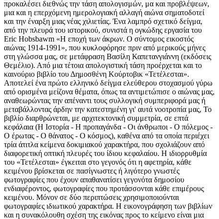
προκαλέσει διεθνώς την τάση απολογισμών, μα και προβλέψεων,
μια και η επερχόμενη ημερολογιακή αλλαγή αιώνα σηματοδοτεί
και την έναρξη μιας νέας χιλιετίας. Ένα λαμπρό σχετικό δείγμα,
από την πλευρά του ιστορικού, συνιστά η ογκώδης εργασία του
Eric Hobsbawm «Η εποχή των άκρων. Ο σύντομος εικοστός
αιώνας 1914-1991», που κυκλοφόρησε πριν από μερικούς μήνες
στη γλώσσα μας, σε μετάφραση Βασίλη Καπετανγιάννη (εκδόσεις
Θεμέλιο). Από μια τέτοια απολογιστική τάση προέρχεται και το
καινούριο βιβλίο του Δημοσθένη Κούρτοβικ «Τετέλεσται».
Αποτελεί ένα πρώτο ελληνικό δείγμα ελεύθερου στοχασμού γύρω
από ορισμένα μείζονα θέματα, όπως τα αντιμετώπισε ο αιώνας μας,
αναθεωρώντας την απέναντι τους συλλογική συμπεριφορά μας ή
μεταβάλλοντας άρδην την κατεστημένη γι' αυτά νοοτροπία μας, Το
βιβλίο διαρθρώνεται, με αρχιτεκτονική συμμετρία, σε επτά
κεφάλαια (Η Ιστορία - Η προπαγάνδα - Οι άνθρωποι - Ο πόλεμος -
Ο έρωτας - Ο θάνατος - Ο κόσμος), καθένα από τα οποία περιέχει
τρία άτιτλα κείμενα δοκιμιακού χαρακτήρα, που σχολιάζουν από
διαφορετική οπτική πλευρές του ίδιου κεφαλαίου. Η ιδιορρυθμία
του «Τετέλεσται» έγκειται στο γεγονός ότι η αφετηρία, κάθε
κειμένου βρίσκεται σε πασίγνωστες ή λιγότερο γνωστές
φωτογραφίες που έχουν απαθανατίσει γεγονότα δημοσίου
ενδιαφέροντος, φωτογραφίες που προτάσσονται κάθε επιμέρους
κειμένου. Μόνον σε δύο περιπτώσεις χρησιμοποιούνται
φωτογραφίες ιδιωτικού χαρακτήρα. Η εικονογράφηση των βιβλίων
και η συνακόλουθη σχέση της εικόνας προς το κείμενο είναι μια