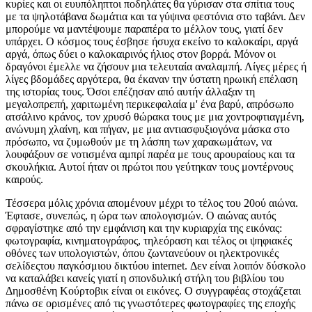
κυρίες και οι ευυπόληπτοι ποδηλάτες θα γύρισαν στα σπίτια τους
με τα ψηλοτάβανα δωμάτια και τα γύψινα φεστόνια στο ταβάνι. Δεν
μπορούμε να μαντέψουμε παραπέρα το μέλλον τους, γιατί δεν
υπάρχει. Ο κόσμος τους έσβησε ήσυχα εκείνο το καλοκαίρι, αργά
αργά, όπως δύει ο καλοκαιρινός ήλιος στον βορρά. Μόνον οι
δραγόνοι έμελλε να ζήσουν μια τελευταία αναλαμπή. Λίγες μέρες ή
λίγες βδομάδες αργότερα, θα έκαναν την ύστατη ηρωική επέλαση
της ιστορίας τους. Όσοι επέζησαν από αυτήν άλλαξαν τη
μεγαλοπρεπή, χαριτωμένη περικεφαλαία μ' ένα βαρύ, απρόσωπο
ατσάλινο κράνος, τον χρυσό θώρακα τους με μια χοντροφτιαγμένη,
ανώνυμη χλαίνη, και πήγαν, με μια αντιασφυξιογόνα μάσκα στο
πρόσωπο, να ζυμωθούν με τη λάσπη των χαρακωμάτων, να
λουφάξουν σε νοτισμένα αμπρί παρέα με τους αρουραίους και τα
σκουλήκια. Αυτοί ήταν οι πρώτοι που γεύτηκαν τους μοντέρνους
καιρούς.
Τέσσερα μόλις χρόνια απομένουν μέχρι το τέλος του 20ού αιώνα.
Έφτασε, συνεπώς, η ώρα των απολογισμών. Ο αιώνας αυτός
σφραγίστηκε από την εμφάνιση και την κυριαρχία της εικόνας:
φωτογραφία, κινηματογράφος, τηλεόραση και τέλος οι ψηφιακές
οθόνες των υπολογιστών, όπου ζωντανεύουν οι ηλεκτρονικές
σελίδεςτου παγκόσμιου δικτύου internet. Δεν είναι λοιπόν δύσκολο
να καταλάβει κανείς γιατί η σπονδυλική στήλη του βιβλίου του
Δημοσθένη Κούρτοβικ είναι οι εικόνες. Ο συγγραφέας στοχάζεται
πάνω σε ορισμένες από τις γνωστότερες φωτογραφίες της εποχής