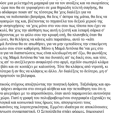
ύσε μια μελετημένη μαχαιριά για να τον ανοίξεις και να σκορπίσεις
ην ώρα που θα σε γυροφέρνει σε μια θηριώδη τελετή σαγήνης, θα
αδιάφορο ποιαν απ' τις τέσσερις θα 'χεις διαλέξει για να
ος να ποδοπατάει βατράχια, θα δεις τ' άσπρα της μάτια, θα δεις να
γασμών της και, βλέποντας το πηγαινέλα του δεξιού χεριού της
ν ανησυχήσεις· να 'χεις μόνο στο νου σου πως τίποτα που έχει να
κυλί, θα 'χεις την αίσθηση πως αυτή η ζεστή και λιπαρή σάρκα σ'
ψάχνοντας με το φύλο σου την κρυφή οπή, θα πλανηθείς όταν θα
λώνει, θα θελήσεις να κάνεις κάτι παραπάνω, αυτό το «κάτι
ά Αντόνια θα σε απωθήσει, για να μην εμποδίσεις την επικείμενη
 είδωλο σου στον καθρέφτη. Μόνο η Μαμά Αντόνια θα 'ναι μες στο
ρτα για να διαπιστώσεις πως είναι κλειδωμένη απ' έξω, θα φωνάξεις
 της Μαμά Αντόνια θα 'ναι πιο δυνατές απ' τις δικές σου, και τότε,
σεις απ' το ανεξέλεγκτο αναφιλητό στο αργό, σχεδόν σιωπηλό κλάμα
εβάτι και σε κοιτάζει με καλοσύνη. Τότε θα κλάψεις από ντροπή, κι
ύτερα ή αν θες να κλάψεις κι άλλο. Αν διαλέξεις το δεύτερο, μη σ'
ξεπρηστούν τα βλέφαρα.
ικούς στόχους αποζητώντας την ποιητική δράση. Ταξιδιάρης και αρι-
 ψάχνει ανάμεσα στο σινεμά αλήθεια και την πεποίθηση του ότι η
 να φλερτάρει με το απροσδόκητο, όταν αυτό παραμονεύει αυτονόητα
 χώρο. Γιατί η γραφή του πολυβραβευμένου συγγραφέα εξιχνιάζει τις
λογικά και κοινωνικά τους ήρωες του, απογυμνώνει τους
κανόνες της λογοτεχνικότητας. Εμμένει ιδιαίτερα σε αποκλίνουσες
ανάγνωση συναρπαστική. Ο Σεπούλβεδα σπάει φόρμες, δημιουργεί