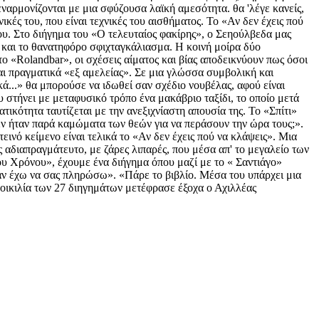
εναρμονίζονται με μια σφύζουσα λαϊκή αμεσότητα. θα 'λέγε κανείς,
ικές του, που είναι τεχνικές του αισθήματος. Το «Αν δεν έχεις πού
ου. Στο διήγημα του «Ο τελευταίος φακίρης», ο Σεηούλβεδα μας
η και το θανατηφόρο σφιχταγκάλιασμα. Η κοινή μοίρα δύο
 «Rolandbar», οι σχέσεις αίματος και βίας αποδεικνύουν πως όσοι
ίναι πραγματικά «εξ αμελείας». Σε μια γλώσσα συμβολική και
κά...» θα μπορούσε να ιδωθεί σαν σχέδιο νουβέλας, αφού είναι
 στήνει με μεταφυσικό τρόπο ένα μακάβριο ταξίδι, το οποίο μετά
ικότητα ταυτίζεται με την ανεξιχνίαστη απουσία της. Το «Σπίτι»
εν ήταν παρά καμώματα των θεών για να περάσουν την ώρα τους;».
εινό κείμενο είναι τελικά το «Αν δεν έχεις πού να κλάψεις». Μια
ς αδιαπραγμάτευτο, με ζάρες λιπαρές, που μέσα απ' το μεγαλείο των
ου Χρόνου», έχουμε ένα διήγημα όπου μαζί με το « Σαντιάγο»
αν έχω να σας πληρώσω». «Πάρε το βιβλίο. Μέσα του υπάρχει μια
ποικιλία των 27 διηγημάτων μετέφρασε έξοχα ο Αχιλλέας