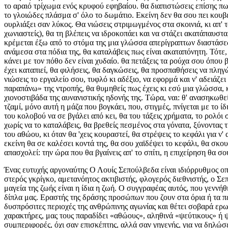
το αραιό τρίχωμα ενός κρυφού εφηβαίου. θα διαπιστώσεις επίσης πως
το γλοιώδες πλάσμα σ' όλο το δωμάτιο. Εκείνη δεν θα σου πει κουβ
ουρλιάξει σαν λύκος. Θα νιώσεις στριμωγμένος στα σκοινιά, κι απ' το
χωνιαστείς), θα τη βλέπεις να ιδροκοπάει και να στάζει ακατάπαυστα,
κρέμεται έξω από το στόμα της μια γλώσσα απερίγραπτων διαστάσεων
ανάμεσα στα πόδια της, θα καταλάβεις πως είναι ακαταπόνητη. Τότε, 
κάνει με τον πόθο δεν είναι χυδαίο. θα πετάξεις τα ρούχα σου όπου 
έχει καταπιεί, θα φιλήσεις, θα δαγκώσεις, θα προσπαθήσεις να πλη
νιώσεις το εργαλείο σου, τυφλό κι αδέξιο, να εφορμά και ν' αδειάζε
παραπάνω» της ντροπής, θα θυμηθείς πως έχεις κι εσύ μια γλώσσα, 
χιονοστιβάδα της αυνανιστικής ηδονής της. Τώρα, ναι: θ' ανασηκωθε
τζαμί, μόνο αυτή η μάζα που βογκάει, που, στιγμές, πνίγεται με το ί
του κολοβού να σε βγάλει από κει, θα του τάξεις χρήματα, το ρολόι σ
χωρίς να το καταλάβεις, θα βρεθείς πεσμένος στα γόνατα, ξύνοντας
του αθώου, κι όταν θα 'χεις κουραστεί, θα στρέψεις το κεφάλι για ν
εκείνη θα σε καλέσει κοντά της, θα σου χαϊδέψει το κεφάλι, θα σκου
απασχολεί: την ώρα που θα βγαίνεις απ' το σπίτι, η επιχείρηση θα σ
Ένας ευτυχής αργοναύτης Ο Λουίς Σεπούλβεδα είναι ιδιόρρυθμος οπα
στερός γκρίγκο, αμετανόητος ακτιβιστής, φλογερός διεθνιστής, ο Σε
μαγεία της ζωής είναι η ίδια η ζωή. Ο συγγραφέας αυτός, που γενν
δίπλα μας. Εραστής της δράσης προσώπων που ζουν στα όρια ή τα πε
δυσπρόσιτες περιοχές της ανθρώπινης αγωνίας και θέτει σοβαρά ερω
χαρακτήρες, μας τους παραδίδει «αθώους», αληθινά «ψεύτικους» ή ψ
συμπεριφορές, όχι σαν επισκέπτης, αλλά σαν γηγενής, για να δηλώ