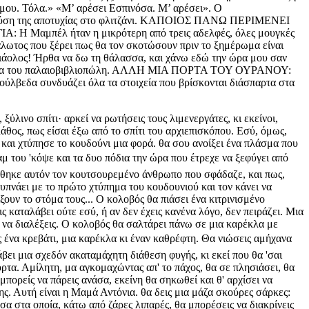
έ μου. Τόλα.» «Μ’ αρέσει Εσπινόσα. Μ’ αρέσει». Ο
γεύση της αποτυχίας στο φλιτζάνι. ΚΑΠΟΙΟΣ ΠΑΝΩ ΠΕΡΙΜΕΝΕΙ
Α: Η Μαμπέλ ήταν η μικρότερη από τρεις αδελφές, όλες μουγκές
τος που ξέρει πως θα τον σκοτώσουν πριν το ξημέρωμα είναι
άολος! Ήρθα να δω τη θάλασσα, και χάνω εδώ την ώρα μου σαν
ιτρίνα του παλαιοβιβλιοπώλη. ΑΛΛΗ ΜΙΑ ΠΟΡΤΑ ΤΟΥ ΟΥΡΑΝΟΥ:
ούλβεδα συνδυάζει όλα τα στοιχεία που βρίσκονται διάσπαρτα στα
ξύλινο σπίτι· αρκεί να ρωτήσεις τους λιμενεργάτες, κι εκείνοι,
λάθος, πως είσαι έξω από το σπίτι του αρχιεπισκόπου. Εσύ, όμως,
και χτύπησε το κουδούνι μια φορά. θα σου ανοίξει ένα πλάσμα που
ραμ του 'κόψε και τα δυο πόδια την ώρα που έτρεχε να ξεφύγει από
πήθηκε αυτόν τον κουτσουρεμένο άνθρωπο που σφάδαζε, και πως,
υπνάει με το πρώτο χτύπημα του κουδουνιού και τον κάνει να
ξουν το στόμα τους... Ο κολοβός θα πιάσει ένα κιτρινισμένο
ς καταλάβει ούτε εσύ, ή αν δεν έχεις κανένα λόγο, δεν πειράζει. Μια
ει να διαλέξεις. Ο κολοβός θα σαλτάρει πάνω σε μια καρέκλα με
ένα κρεβάτι, μια καρέκλα κι έναν καθρέφτη. Θα νιώσεις αμήχανα 
άβει μια σχεδόν ακαταμάχητη διάθεση φυγής, κι εκεί που θα 'σαι
όρτα. Αμίλητη, μα αγκομαχώντας απ' το πάχος, θα σε πλησιάσει, θα
μπορείς να πάρεις ανάσα, εκείνη θα σηκωθεί και θ' αρχίσει να
της. Αυτή είναι η Μαμά Αντόνια. θα δεις μια μάζα σκούρες σάρκες:
σα στα οποία, κάτω από ζάρες λιπαρές, θα μπορέσεις να διακρίνεις