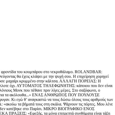
, η φροντίδα του κουμπάρου στο νεκροθάλαμο. ROLANDBAR:
γοντας θα έχεις κλάψει με την ψυχή σου. Η επιχείρηση χορηγεί
ούσε μαχαίρι κρυμμένο στην κάλτσα. ΑΛΛΑΓΗ ΠΟΡΕΙΑΣ: Η
εις, άλλοτε όχι. ΑΥΤΟΜΑΤΟΣ ΤΗΛΕΦΩΝΗΤΗΣ: κάποιου που δεν είναι
λόνιους Μονκ που πέθανε πριν λίγες μέρες. Στο σαξόφωνο, ο
μη για τα ακόλουθα...» ΕΝΑΣ ΑΝΘΡΩΠΟΣ ΠΟΥ ΠΟΥΛΟΥΣΕ
υγαν. Κι εγώ θ’ αναγκαστώ να τους δώσω όλους τους αριθμούς των
κούω τα βήματά τους στη σκάλα. Ψάχνουν τις πόρτες. Μου λένε
α δεν κατέβηκε στο Παρίσι. ΜΙΚΡΟ ΒΙΟΓΡΑΦΙΚΟ ΕΝΟΣ
ΚΑ ΠΡΑΞΕΙΣ: «Εφεξής, τα μόνα επιτρεπτά συνθήματα είναι τάξη