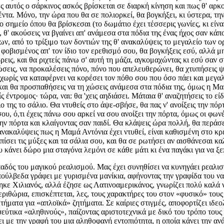
 αυτός ο σάρκινος ασκός βρίσκεται σε διαρκή κίνηση και πως θ' αρκο
έντα. Μόνο, την ώρα που θα σε πολιορκεί, θα βογκήξει, κι ύστερα, τ
 σημείο όπου θα βρίσκεσαι (το δωμάτιο έχει τέσσερις γωνίες, κι είναι 
 θ' ακούσεις να βγαίνει απ' ανάμεσα στα πόδια της ένας ήχος σαν κάποι
, από το τρίξιμο των δοντιών της θ' ανακαλύψεις το μεγαλείο των ορ
φοβισμένος απ' τον ίδιο τον ερεθισμό σου, θα βογκήξεις εσύ, αλλά μη
βρεις, και θα ριχτείς πάνω σ' αυτή τη μάζα, αγκομαχώντας κι εσύ σαν σ
γώσεις, να προκαλέσεις πόνο, πόνο που απελευθερώνει, θα χτυπήσεις 
ι χωρίς να καταφέρνει να κορέσει τον πόθο σου που όσο πάει και μεγα
και θα προσπαθήσεις να τη χώσεις ανάμεσα στα πόδια της, όμως η Μαμ
ίς έντρομος· τώρα, ναι: θα 'χεις αηδιάσει. Μάταια θ' αναζητήσεις το
διο της το σάλιο. Θα ντυθείς στο άψε-σβήσε, θα πας ν' ανοίξεις την πό
ου, ό,τι έχεις πάνω σου αρκεί να σου ανοίξει την πόρτα, όμως οι φωνές
 την πόρτα και κλαίγοντας σαν παιδί. Θα κλάψεις ώρα πολλή, θα περά
' ανακαλύψεις πως η Μαμά Αντόνια έχει ντυθεί, είναι καθισμένη στο κρ
πίσει τις μύξες και τα σάλια σου, και θα σε ρωτήσει αν αισθάνεσαι καλ
ου κάνει δώρο μια σταγόνα λεμόνι σε κάθε μάτι κι ένα παγάκι για να 
δός του μαγικού ρεαλισμού. Μας έχει συνηθίσει να κυνηγάει ρεαλιστ
πούλβεδα γράφει με γυρισμένα μανίκια, αφήνοντας την γραφίδα του να
ήθηκε Χιλιανός, αλλά έζησε ως Λατινοαμερικάνος, γνωρίζει πολύ καλά
ριθώρια, επισκέπτεται, λες, τους χαρακτήρες του στον «φυσικό» τους
τήματα για «απλοϊκά» ζητήματα. Σε καίριες στιγμές, αποφορτίζει ιδεο
εύτικα «αληθινούς», παίζοντας αριστοτεχνικά με δικό του τρόπο τους 
σει με την γραφή του μια αληθοφανή εντοπιότητα, η οποία κάνει την 