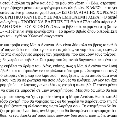
ι στου διαόλου τη μάνα και δειξ’ το μου στο χάρτη.» «Εδώ, στρατηγ
ι εγώ έψαχνα μέσα στα χειρόγραφα των αληθειών. ΚΑΦΕΣ: με τη 
κρατώντας ένα μπουκέτο γαρδένιες...» ΙΣΤΟΡΙΑ ΑΓΑΠΗΣ ΧΩΡΙΣ ΛΟΓΙ
υ Σαντιάγο. ΕΡΩΤΙΚΟ ΡΑΝΤΕΒΟΥ ΣΕ ΜΙΑ ΕΜΠΟΛΕΜΗ ΧΩΡΑ: «Ο αιχμάλω
τησα. Από αγάπη.» ΤΡΟΠΟΙ ΝΑ ΒΛΕΠΕΙΣ ΤΗ ΘΑΛΑΣΣΑ: «Να πάρει ο δι
ΤΗΝ ΑΛΛΗ ΟΧΘΗ ΤΟΥ ΧΡΟΝΟΥ: Όταν το βιβλίο σε περιμένει στη β
...» «Πρέπει να ενημερωνόμαστε». Το πρώτο βιβλίο όπου ο Λουίς Σεπ
ργο του μεγάλου Χιλιανού συγγραφέα.
ε και τράβα στης Μαμά Αντόνια. Δεν είναι δύσκολο να βρεις το παλιό, 
' αιφνιδιάσει το πρόστεγο και να τα χάσεις, να νομίσεις πως έκανες 
 στις ανδρόγυνες μορφές των χερουβείμ που κοσμούν τους τοίχους, 
ος  δε χωράει αμφιβολία. Στα μπαρ του λιμανιού διηγούνται πως ένα τ
της εκβάλει το δράμα του. Λένε, επίσης, πως η Μαμά Αντόνια τον λυ
έβαλε και του 'φτιαξαν ένα περίπλοκο σύστημα με ελατήρια που τον ξ
 ιστορίες στα μπαρ του λιμανιού... τους ξέρεις τώρα αυτούς άμα ανοί
 σου, και θα σε ρωτήσει για ποιο λόγο θες να κλάψεις. Αν δεν τον έχει
ε προμηθεύει με λόγους για να κλάψεις γοερά ή σιωπηλά. Σ' εσένα μέν
να φτάσετε μπροστά σε μιαν ανοιχτή πόρτα. Μες στο δωμάτιο θα δεις 
εις εμπιστοσύνη, να 'χεις εμπιστοσύνη στη Μαμά Αντόνια. θα σε καταλ
α τόσο χοντρή, που θα νομίζεις πως δε θα χωράει να περάσει από την π
α, βυθίζοντας τη γλώσσα της ως το λαρύγγι σου. Τη στιγμή που δε θα 
τάζει με μίσος· ένα μίσος ανελέητο, που θα δυναμώνει το αγκομαχητό 
θιές, κι ένα βαρέλι απ' όπου ξεφυτρώνουν δυο πόδια τερατώδη, ανάμε