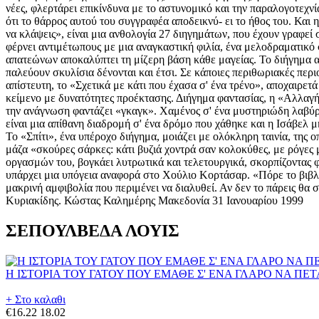
νέες, φλερτάρει επικίνδυνα με το αστυνομικό και την παραλογοτεχνί
ότι το θάρρος αυτού του συγγραφέα αποδεικνύ- ει το ήθος του. Και η
να κλάψεις», είναι μια ανθολογία 27 διηγημάτων, που έχουν γραφεί
φέρνει αντιμέτωπους με μια αναγκαστική φιλία, ένα μελοδραματικό
απατεώνων αποκαλύπτει τη μίζερη βάση κάθε μαγείας. Το διήγημα αυ
παλεύουν σκυλίσια δένονται και έτσι. Σε κάποιες περιθωριακές περιο
απίστευτη, το «Σχετικά με κάτι που έχασα σ' ένα τρένο», αποχαιρετ
κείμενο με δυνατότητες προέκτασης. Διήγημα φαντασίας, η «Αλλαγή 
την ανάγνωση φαντάζει «γκαγκ». Χαμένος σ' ένα μυστηριώδη λαβύριν
είναι μια απίθανη διαδρομή σ' ένα δρόμο που χάθηκε και η Ισάβελ
Το «Σπίτι», ένα υπέροχο διήγημα, μοιάζει με ολόκληρη ταινία, της 
μάζα «σκούρες σάρκες: κάτι βυζιά χοντρά σαν κολοκύθες, με ρόγες μ
οργασμών του, βογκάει λυτρωτικά και τελετουργικά, σκορπίζοντας 
υπάρχει μια υπόγεια αναφορά στο Χούλιο Κορτάσαρ. «Πόρε το βιβλί
μακρινή αμφιβολία που περιμένει να διαλυθεί. Αν δεν το πάρεις θα
Κυριακίδης. Κώστας Καλημέρης Μακεδονία 31 Ιανουαρίου 1999
ΣΕΠΟΥΛΒΕΔΑ ΛΟΥΙΣ
Η ΙΣΤΟΡΙΑ ΤΟΥ ΓΑΤΟΥ ΠΟΥ ΕΜΑΘΕ Σ' ΕΝΑ ΓΛΑΡΟ ΝΑ ΠΕ
+ Στο καλαθι
€16.22
18.02