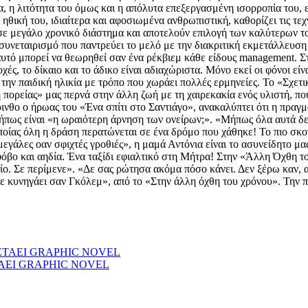
α, η λιτότητα του όμως και η απόλυτα επεξεργασμένη ισορροπία του, 
 ηθική του, ιδιαίτερα και αφοσιωμένα ανθρωπιστική, καθορίζει τις τεχν
 σε μεγάλο χρονικό διάστημα και αποτελούν επιλογή των καλύτερων τ
 συνεταιρισμό που παντρεύει το μελό με την διακριτική εκμετάλλευσ
τό μπορεί να θεωρηθεί σαν ένα ρέκβιεμ κάθε είδους management. Στο
χές, το δίκαιο και το άδικο είναι αδιαχώριστα. Μόνο εκεί οι φόνοι ε
ά την παιδική ηλικία με τρόπο που χωράει πολλές ερμηνείες. Το «Σχετι
πορείας» μας περνά στην άλλη ζωή με τη χαιρεκακία ενός υλιστή, που
θο ο ήρωας του «Ένα σπίτι στο Σαντιάγο», ανακαλύπτει ότι η πραγματ
 μήπως είναι «η ωραιότερη άρνηση των ονείρων;». «Μήπως όλα αυτά δ
οποίας όλη η δράση περατώνεται σε ένα δρόμο που χάθηκε! Το πιο σκοτ
εγάλες οαν σφιχτές γροθιές», η μαμά Αντόνια είναι το ασυνείδητο μα
φόβο και αηδία. Ένα ταξίδι εφιαλτικό στη Μήτρα! Στην «Άλλη Όχθη τ
ο. Σε περίμενε». «Δε σας ρώτησα ακόμα πόσο κάνει. Δεν ξέρω καν, 
 σε κυνηγάει σαν Γκόλεμ», από το «Στην άλλη όχθη του χρόνου». Την 
ΤΑΕΙ GRAPHIC NOVEL