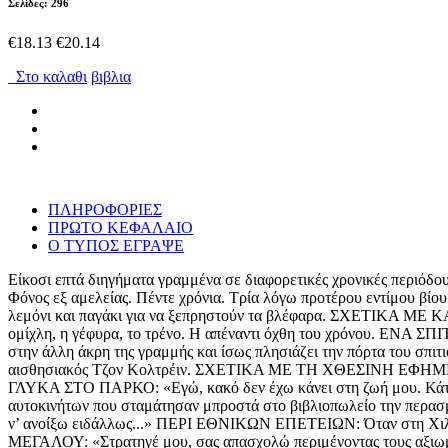
Σελίδες: 296
€18.13
€20.14
Στο καλαθι
βιβλια
ΠΛΗΡΟΦΟΡΙΕΣ
ΠΡΩΤΟ ΚΕΦΑΛΑΙΟ
Ο ΤΥΠΟΣ ΕΓΡΑΨΕ
Είκοσι επτά διηγήματα γραμμένα σε διαφορετικές χρονικές περ
Φόνος εξ αμελείας. Πέντε χρόνια. Τρία λόγω προτέρου εντίμου β
λεμόνι και παγάκι για να ξεπρηστούν τα βλέφαρα. ΣΧΕΤΙΚΑ Μ
ομίχλη, η γέφυρα, το τρένο. Η απέναντι όχθη του χρόνου. ΕΝΑ 
στην άλλη άκρη της γραμμής και ίσως πλησιάζει την πόρτα του σπι
αισθησιακός Τζον Κολτρέιν. ΣΧΕΤΙΚΑ ΜΕ ΤΗ ΧΘΕΣΙΝΗ ΕΦΗΜΕΡ
ΓΛΥΚΑ ΣΤΟ ΠΑΡΚΟ: «Εγώ, κακό δεν έχω κάνει στη ζωή μου. Κάτι ά
αυτοκινήτων που σταμάτησαν μπροστά στο βιβλιοπωλείο την πε
ν’ ανοίξω ειδάλλως...» ΠΕΡΙ ΕΘΝΙΚΩΝ ΕΠΕΤΕΙΩΝ: Όταν στη Χ
ΜΕΓΑΛΟΥ: «Στρατηγέ μου, σας απασχολώ περιμένοντας τους αξιωμ