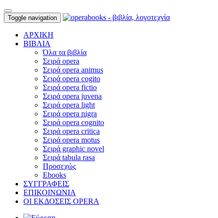
Toggle navigation
ΑΡΧΙΚΗ
ΒΙΒΛΙΑ
Όλα τα βιβλία
Σειρά opera
Σειρά opera animus
Σειρά opera cogito
Σειρά opera fictio
Σειρά opera juvena
Σειρά opera light
Σειρά opera nigra
Σειρά opera cognito
Σειρά opera critica
Σειρά opera motus
Σειρά graphic novel
Σειρά tabula rasa
Προσεχώς
Ebooks
ΣΥΓΓΡΑΦΕΙΣ
ΕΠΙΚΟΙΝΩΝΙΑ
ΟΙ ΕΚΔΟΣΕΙΣ OPERA