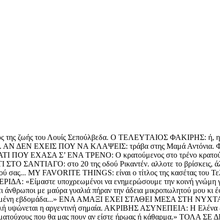
ιόδους της ζωής του Λουίς Σεπούλβεδα. Ο ΤΕΛΕΥΤΑΙΟΣ ΦΑΚΙΡΗΣ: ή
ίου. ΑΝ ΔΕΝ ΕΧΕΙΣ ΠΟΥ ΝΑ ΚΛΑΨΕΙΣ: τράβα στης Μαμά Αντόνια. Φεύ
Ε ΚΑΤΙ ΠΟΥ ΕΧΑΣΑ Σ’ ΕΝΑ ΤΡΕΝΟ: Ο κρατούμενος στο τρένο κρατ
ΣΠΙΤΙ ΣΤΟ ΣΑΝΤΙΑΓΟ: στο 20 της οδού Ρικαντέν. αλλοτε το βρίσκ
τιού σας... MY FAVORITE THINGS: είναι ο τίτλος της κασέτας του Τε
ΙΔΑ: «Είμαστε υποχρεωμένοι να ενημερώσουμε την κοινή γνώ
νθρωποι με μαύρα γυαλιά πήραν την άδεια μικροπωλητού μου κι έφ
ρασμένη εβδομάδα...» ΕΝΑ ΑΜΑΞΙ ΕΧΕΙ ΣΤΑΘΕΙ ΜΕΣΑ ΣΤΗ ΝΥΧΤΑ: «α
ιλή υψώνεται η αργεντινή σημαία. ΑΚΡΙΒΗΣ ΑΣΥΝΕΠΕΙΑ: Η Ελέν
ατούχους που θα μας πουν αν είστε ήρωας ή κάθαρμα.» ΤΟΛΑ ΣΕ ΔΕ