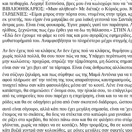
και πειθαρχία. Λοχαγέ Εσπινόσα, βρες μου ένα κωλοχώρι που να ’να
ΒΙΒΛΙΟΘΗΚΑΡΙΟΣ: «Μιαν αλήθεια!» Με διέταζε ο Κύριός μου. Κ
ΓΑΡΔΕΝΙΕΣ: «Είμαι μπρος στην πόρτα σου, ντυμένος στην τρίχα, 
εκ γενετής, που είχαν ένα μαγαζάκι σε μια λαϊκή γειτονιά το
άντρας μου. Είναι ένας φουκαράς. Έγινε χαφιές γιατί τον παρά
ηλίθιος, ξεχνώντας πως έχω έρθει για να δω τη θάλασσα.» Σ
«Εδώ δεν έχουμε να φάμε κι εσύ πας και μου αγοράζεις εφημερίδες
μυθιστορήματά του. Αναμφισβήτητα το πληρέστερο μέχρι στιγμής έ
Αν δεν έχεις πού να κλάψεις Αν δεν έχεις πού να κλάψεις, θυμήσου μ
χωρίς πολλά πολλά, θα σου πουν πώς να πας. Υπάρχει περίπτωση να σ
μην κωλώσεις- προχώρα, σπρώξε την τζαμόπορτα, μη δώσεις σημασία
είναι σαν να 'χει βγει απ' τα τάρταρα. Είναι ένας άνθρωπος αλλόκοτ
ένα σύζυγο ζηλιάρη, και πως σύρθηκε ως της Μαμά Αντόνια για να 
αφού πλήρωσε απ' την τσέπη της τους απαραίτητους καυτηριασμούς, 
τιναχτεί πάνω σαν κάτι φασουλήδες μέσα απ' το κουτί. Λένε ένα σωρό
κατάστιχο, θα σημειώσει τ' όνομα σου, την ηλικία σου, το επάγγελμα
από τις υπηρεσίες που σου παρέχει η επιχείρηση, είναι και το να σ
ρόδες και θα σε οδηγήσει μέσα από έναν σκοτεινό διάδρομο, ώσπου 
αυτό είναι σίγουρο, αλλά κάτι που έχει μεγάλη σημασία, είναι να 'χ
έτοιμος να το σκάσεις, θα δεις να στέκεται στο κατώφλι μια γυναίκ
σε ρίξει στο κρεβάτι, θα πέσει πάνω σου και θα σε φιλήσει στο στόμ
γδύνεται, χωρίς να πάψει να σε κοιτάζει. Μην τρομάξεις, θα σε κοι
κάτι βυζιά χοντρά σαν κολοκύθες, με ρόγες μεγάλες σαν σφιχτές γρο