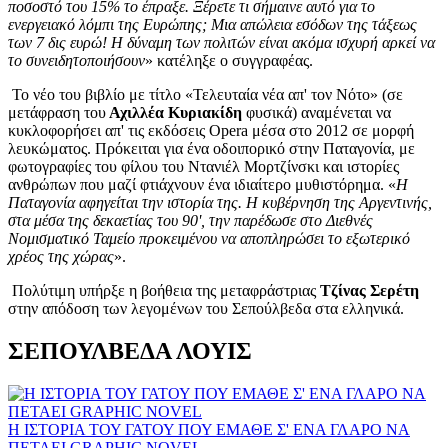
ποσοστό του 15% το έπραξε. Ξέρετε τι σήμαινε αυτό για το
ενεργειακό λόμπι της Ευρώπης; Μια απώλεια εσόδων της τάξεως
των 7 δις ευρώ! Η δύναμη των πολιτών είναι ακόμα ισχυρή αρκεί να
το συνειδητοποιήσουν
» κατέληξε ο συγγραφέας.
Το νέο του βιβλίο με τίτλο «Τελευταία νέα απ' τον Νότο» (σε
μετάφραση του
Αχιλλέα Κυριακίδη
φυσικά) αναμένεται να
κυκλοφορήσει απ' τις εκδόσεις Opera μέσα στο 2012 σε μορφή
λευκώματος. Πρόκειται για ένα οδοιπορικό στην Παταγονία, με
φωτογραφίες του φίλου του Ντανιέλ Μορτζίνσκι και ιστορίες
ανθρώπων που μαζί φτιάχνουν ένα ιδιαίτερο μυθιστόρημα. «
Η
Παταγονία αφηγείται την ιστορία της. Η κυβέρνηση της Αργεντινής,
στα μέσα της δεκαετίας του 90', την παρέδωσε στο Διεθνές
Νομισματικό Ταμείο προκειμένου να αποπληρώσει το εξωτερικό
χρέος της χώρας
».
Πολύτιμη υπήρξε η βοήθεια της μεταφράστριας
Τζίνας Σερέτη
στην απόδοση των λεγομένων του Σεπούλβεδα στα ελληνικά.
ΣΕΠΟΥΛΒΕΔΑ ΛΟΥΙΣ
Η ΙΣΤΟΡΙΑ ΤΟΥ ΓΑΤΟΥ ΠΟΥ ΕΜΑΘΕ Σ' ΕΝΑ ΓΛΑΡΟ ΝΑ
ΠΕΤΑΕΙ GRAPHIC NOVEL