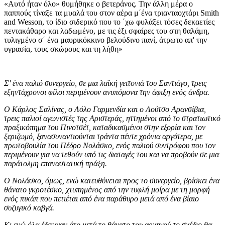
«Αυτό ήταν όλο» θυμήθηκε ο βετεράνος. Την άλλη μέρα ο
παππούς τίναξε τα μυαλά του στον αέρα μ΄ένα τριανταοχτάρι Smith
and Wesson, το ίδιο σιδερικό που το ΄χω φυλάξει τόσες δεκαετίες
πεντακάθαρο και λαδωμένο, με τις έξι σφαίρες του στη θαλάμη,
τυλιγμένο σ΄ ένα μαυρικόκκινο βελούδινο πανί, άτρωτο απ' την
υγρασία, τους σκώρους και τη λήθη»
Σ' ένα παλιό συνεργείο, σε μια λαϊκή γειτονιά του Σαντιάγο, τρεις
εξηντάχρονοι φίλοι περιμένουν ανυπόμονα την άφιξη ενός άνδρα.
Ο Κάρλος Σαλίνας, ο Λόλο Γαρμενδία και ο Λούτσο Αρανσίβια,
τρεις παλιοί αγωνιστές της Αριστεράς, ηττημένοι από το στρατιωτικό
πραξικόπημα του Πινοτσέτ, καταδικασμένοι στην εξορία και τον
ξεριζωμό, ξανασυναντιούνται τράντα πέντε χρόνια αργότερα, με
πρωτοβουλία του Πέδρο Νολάσκο, ενός παλιού συντρόφου που τον
περιμένουν για να τεθούν υπό τις διαταγές του και να προβούν σε μια
παράτολμη επαναστατική πράξη.
Ο Νολάσκο, όμως, ενώ κατευθύνεται προς το συνεργείο, βρίσκει ένα
θάνατο γκροτέσκο, χτυπημένος από την τυφλή μοίρα με τη μορφή
ενός πικάπ που πετιέται από ένα παράθυρο μετά από ένα βίαιο
συζυγικό καβγά.
Κι ενώ όλα έδειχναν ότο μετά το θάνατο του αρχηγού το σχέδιο θα