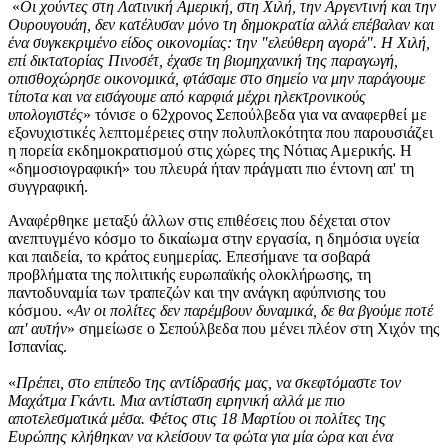
«
Οι χούντες στη Λατινική Αμερική, στη Χιλή, την Αργεντινή και την
Ουρουγουάη, δεν κατέλυσαν μόνο τη δημοκρατία αλλά επέβαλαν και
ένα συγκεκριμένο είδος οικονομίας: την "ελεύθερη αγορά". Η Χιλή,
επί δικτατορίας Πινοσέτ, έχασε τη βιομηχανική της παραγωγή,
οπισθοχώρησε οικονομικά, φτάσαμε στο σημείο να μην παράγουμε
τίποτα και να εισάγουμε από καρφιά μέχρι ηλεκτρονικούς
υπολογιστές
» τόνισε ο 62χρονος Σεπούλβεδα για να αναφερθεί με
εξονυχιστικές λεπτομέρειες στην πολυπλοκότητα που παρουσιάζει
η πορεία εκδημοκρατισμού στις χώρες της Νότιας Αμερικής. Η
«δημοσιογραφική» του πλευρά ήταν πράγματι πιο έντονη απ' τη
συγγραφική.
Αναφέρθηκε μεταξύ άλλων στις επιθέσεις που δέχεται στον
ανεπτυγμένο κόσμο το δικαίωμα στην εργασία, η δημόσια υγεία
και παιδεία, το κράτος ευημερίας. Επεσήμανε τα σοβαρά
προβλήματα της πολιτικής ευρωπαϊκής ολοκλήρωσης, τη
παντοδυναμία των τραπεζών και την ανάγκη αφύπνισης του
κόσμου. «
Αν οι πολίτες δεν παρέμβουν δυναμικά, δε θα βγούμε ποτέ
απ' αυτήν
» σημείωσε ο Σεπούλβεδα που μένει πλέον στη Χιχόν της
Ισπανίας.
«
Πρέπει, στο επίπεδο της αντίδρασής μας, να σκεφτόμαστε τον
Μαχάτμα Γκάντι. Μια αντίσταση ειρηνική αλλά με πιο
αποτελεσματικά μέσα. Φέτος στις 18 Μαρτίου οι πολίτες της
Ευρώπης κλήθηκαν να κλείσουν τα φώτα για μία ώρα και ένα