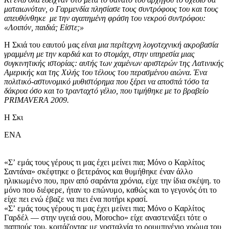
ματαιωνόταν, o Γαρμενδία πλησίασε τους συντρόφους του και τους
απευθύνθηκε με την αγαπημένη φράση του νεκρού συντρόφου:
«Λοιπόν, παιδιά; Είστε;»
Η Σκιά του εαυτού μας
είναι μια περίτεχνη λογοτεχνική ακροβασία
γραμμένη με την καρδιά και το στομάχι, στην υπηρεσία μιας
συγκινητικής ιστορίας: αυτής των χαμένων αριστερών της Λατινικής
Αμερικής και της Χιλής του τέλους του περασμένου αιώνα. Ένα
πολιτικό-αστυνομικό μυθιστόρημα που ξέρει να αποσπά τόσο τα
δάκρυα όσο και το τρανταχτό γέλιο, που τιμήθηκε με το βραβείο
PRIMAVERA 2009.
Η Σκι
ΕΝΑ
«Σʼ εμάς τους γέρους τι μας έχει μείνει πια; Μόνο ο Καρλίτος
Σαντάνα» σκέφτηκε ο βετεράνος και θυμήθηκε έναν άλλο
ηλικιωμένο που, πριν από σαράντα χρόνια, είχε την ίδια σκέψη. το
μόνο που διέφερε, ήταν το επώνυμο, καθώς και το γεγονός ότι το
είχε πει ενώ έβαζε να πιει ένα ποτήρι κρασί.
«Σʼ εμάς τους γέρους τι μας έχει μείνει πια; Μόνο ο Καρλίτος
Γαρδέλ — στην υγειά σου, Morocho» είχε αναστενάξει τότε ο
παππούς του, κοιτάζοντας με νοσταλγία το ρουμπινένιο χρώμα του