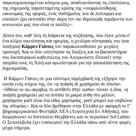
παγκοσμιοποιημένου κόσμου μας, αναδεικνύοντας τις επιπτώσεις
της σημερινής παρατεταμένης κρίσης της «
νεοφιλελεύθερης
οικονομίας της αγοράς, ενός συστήματος που δε λειτουργεί και
επιπλέον έχει εκτοπίσει στην άκρη τον πιο θεμελιώδη παράγοντα των
κοινωνιών μας που είναι οι πολίτες
».
Δίπλα του, καθ' όλη τη διάρκεια της συζήτησης, που έγινε μέσα σ'
ένα κλίμα οικειότητας και ηρεμίας, η μειλίχια σύντροφός του (και
ποιήτρια)
Κάρμεν Γιάνιες
τον παρακολουθούσε με μεγάλη
προσοχή. Και οι δύο υπέστησαν τις διώξεις και τα βασανιστήρια
του δικτατορικού καθεστώτος του Αουγκούστο Πινοσέτ στην
πατρίδα τους τη Χιλή και αγωνίστηκαν για την αποκατάσταση της
δημοκρατίας.
Η Κάρμεν Γιάνιες σε μια σύντομη παρέμβασή της εξήγησε την
ουσία ενός στίχου της, ότι «
η ποίηση δε χρησιμεύει σε τίποτα
».
«
Ήθελα να πω ακριβώς το αντίθετο στην ουσία
» τόνισε η ίδια, «
η
ποίηση χρησιμεύει για να ποτίσει τα μικρά άνθη στο μέλλον,
χρησιμεύει γιατί είναι ένα είδος μαρτυρίας, γιατί μπορεί και επιβιώνει
της ιστορίας
». Και οι δύο βρέθηκαν στην Ελλάδα με αφορμή το Γ΄
Ιβηροαμερικανικό Φεστιβάλ ΛΕΑ (Λογοτεχνία Εν Αθήναις), που
διοργανώνει το Ινστιτούτο Θερβάντες και το περιοδικό
Sol Latino
.
Ο Σεπούλβεδα έχει επισκεφτεί την Ελλάδα πάνω από πέντε φορές
μέχρι σήμερα.