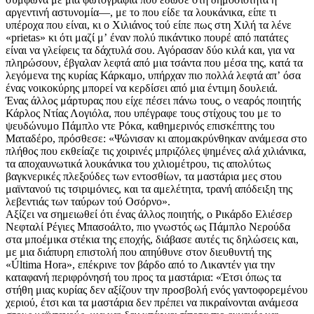
αργεντινή αστυνομία—, με το που είδε τα λουκάνικα, είπε τι
υπέροχα που είναι, κι ο Χιλιάνος τού είπε πως στη Χιλή τα λένε
«prietas» κι ότι μαζί μʼ έναν πολύ πικάντικο πουρέ από πατάτες
είναι να γλείφεις τα δάχτυλά σου. Αγόρασαν δύο κιλά και, για να
πληρώσουν, έβγαλαν λεφτά από μια τσάντα που μέσα της, κατά τα
λεγόμενα της κυρίας Κάρκαμο, υπήρχαν πιο πολλά λεφτά απʼ όσα
ένας νοικοκύρης μπορεί να κερδίσει από μια έντιμη δουλειά.
Ένας άλλος μάρτυρας που είχε πέσει πάνω τους, ο νεαρός ποιητής
Κάρλος Ντίας Λογιόλα, που υπέγραφε τους στίχους του με το
ψευδώνυμο Πάμπλο ντε Ρόκα, καθημερινός επισκέπτης του
Ματαδέρο, πρόσθεσε: «Ψώνισαν κι απομακρύνθηκαν ανάμεσα στο
πλήθος που εκθείαζε τις χοιρινές μπριζόλες ψημένες αλά χιλιάνικα,
τα αποχαυνωτικά λουκάνικα του χιλιομέτρου, τις απολύτως
βαγκνερικές πλεξούδες των εντοσθίων, τα μαστάρια μες στου
μαϊντανού τις τσιριμόνιες, και τα αμελέτητα, τρανή απόδειξη της
λεβεντιάς των ταύρων τού Οσόρνο».
Αξίζει να σημειωθεί ότι ένας άλλος ποιητής, ο Ρικάρδο Ελιέσερ
Νεφταλί Ρέγιες Μπασοάλτο, πιο γνωστός ως Πάμπλο Νερούδα
στα μποέμικα στέκια της εποχής, διάβασε αυτές τις δηλώσεις και,
με μια διάπυρη επιστολή που απηύθυνε στον διευθυντή της
«Última Hora», επέκρινε τον βάρδο από το Λικαντέν για την
καταφανή περιφρόνησή του προς τα μαστάρια: «Έτσι όπως τα
στήθη μιας κυρίας δεν αξίζουν την προσβολή ενός γαντοφορεμένου
χεριού, έτσι και τα μαστάρια δεν πρέπει να πικραίνονται ανάμεσα