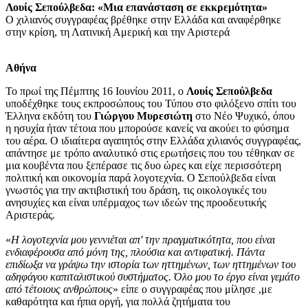
Λουίς Σεπούλβεδα: «Μια επανάσταση σε εκκρεμότητα»
Ο χιλιανός συγγραφέας βρέθηκε στην Ελλάδα και αναφέρθηκε
στην κρίση, τη Λατινική Αμερική και την Αριστερά
Αθήνα
Το πρωί της Πέμπτης 16 Ιουνίου 2011, ο
Λουίς Σεπούλβεδα
υποδέχθηκε τους εκπροσώπους του Τύπου στο φιλόξενο σπίτι του
Έλληνα εκδότη του
Γιώργου Μυρεσιώτη
στο Νέο Ψυχικό, όπου
η ησυχία ήταν τέτοια που μπορούσε κανείς να ακούει το φύσημα
του αέρα. Ο ιδιαίτερα αγαπητός στην Ελλάδα χιλιανός συγγραφέας,
απάντησε με τρόπο αναλυτικό στις ερωτήσεις που του τέθηκαν σε
μια κουβέντα που ξεπέρασε τις δυο ώρες και είχε περισσότερη
πολιτική και οικονομία παρά λογοτεχνία. Ο Σεπούλβεδα είναι
γνωστός για την ακτιβιστική του δράση, τις οικολογικές του
ανησυχίες και είναι υπέρμαχος των ιδεών της προοδευτικής
Αριστεράς.
«
Η λογοτεχνία μου γεννιέται απ' την πραγματικότητα, που είναι
ενδιαφέρουσα από μόνη της, πλούσια και αντιφατική. Πάντα
επιδίωξα να γράψω την ιστορία των ηττημένων, των ηττημένων του
αδηφάγου καπιταλιστικού συστήματος. Όλο μου το έργο είναι γεμάτο
από τέτοιους ανθρώπους
» είπε ο συγγραφέας που μίλησε ,με
καθαρότητα και ήπια οργή, για πολλά ζητήματα του