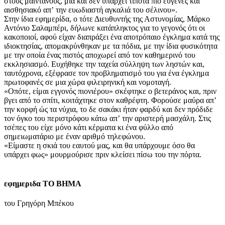
στους μαϊντανούς, μια και δεν υπάρχει τίποτα πιο ευγενές και
αισθησιακό απʼ την ευωδιαστή αγκαλιά του σέλινου».
Στην ίδια εφημερίδα, ο τότε Διευθυντής της Αστυνομίας, Μάρκο
Αντόνιο Σαλαμπέρι, δήλωνε κατάπληκτος για το γεγονός ότι οι
κακοποιοί, αφού είχαν διαπράξει ένα αποτρόπαιο έγκλημα κατά της
ιδιοκτησίας, απομακρύνθηκαν με τα πόδια, με την ίδια φυσικότητα
με την οποία ένας πιστός αποχωρεί από τον καθημερινό του
εκκλησιασμό. Ευχήθηκε την ταχεία σύλληψη των ληστών και,
ταυτόχρονα, εξέφρασε τον προβληματισμό του για ένα έγκλημα
πρωτοφανές σε μια χώρα φιλειρηνική και νομοταγή.
«Οπότε, είμαι εγγονός πιονιέρου» σκέφτηκε ο βετεράνος και, πριν
βγει από το σπίτι, κοιτάχτηκε στον καθρέφτη. Φορούσε μαύρα απʼ
την κορφή ώς τα νύχια, το δε σακάκι ήταν φαρδύ και δεν πρόδιδε
τον όγκο του περιστρόφου κάτω απʼ την αριστερή μασχάλη. Στις
τσέπες του είχε μόνο κάτι κέρματα κι ένα φύλλο από
σημειωματάριο με έναν αριθμό τηλεφώνου.
«Είμαστε η σκιά του εαυτού μας, και θα υπάρχουμε όσο θα
υπάρχει φως» μουρμούρισε πριν κλείσει πίσω του την πόρτα.
εφημεριδα ΤΟ ΒΗΜΑ
του Γρηγόρη Μπέκου