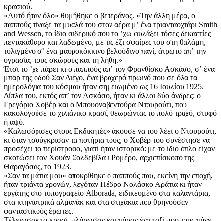
κρασιού.
«Αυτό ήταν όλο» θυμήθηκε ο βετεράνος. «Την άλλη μέρα, ο
παππούς τίναξε τα μυαλά του στον αέρα μʼ ένα τριανταοχτάρι Smith
and Wesson, το ίδιο σιδερικό που το ʼχω φυλάξει τόσες δεκαετίες
πεντακάθαρο και λαδωμένο, με τις έξι σφαίρες του στη θαλάμη,
τυλιγμένο σʼ ένα μαυροκόκκινο βελούδινο πανί, άτρωτο απʼ την
υγρασία, τους σκώρους και τη λήθη.»
Έτσι το ʼχε πάρει κι ο παππούς απʼ τον Φρανθίσκο Ασκάσο, σʼ ένα
μπαρ της οδού Σαν Διέγο, ένα βροχερό πρωινό που σε όλα τα
ημερολόγια του κόσμου ήταν σημειωμένο ως 16 Ιουλίου 1925.
Δίπλα του, εκτός απʼ τον Ασκάσο, ήταν κι άλλοι δύο άνδρες: ο
Γρεγόριο Χοβέρ και ο Μπουοναβεντούρα Ντουρούτι, που
κακολογούσε το χιλιάνικο κρασί, θεωρώντας το πολύ τραχύ, στυφό
ή αψύ.
«Καλωσόρισες στους Εκδικητές» άκουσε να του λέει ο Ντουρούτι,
κι όταν τσούγκρισαν τα ποτήρια τους, ο Χοβέρ του συνέστησε να
προσέχει το περίστροφο, γιατί ήταν ιστορικό: με το ίδιο όπλο είχαν
σκοτώσει τον Χουάν Σολδεβίλα ι Ρομέρο, αρχιεπίσκοπο της
Θαραγόσας, το 1923.
«Σαν τα μάτια μου» αποκρίθηκε ο παππούς που, εκείνη την εποχή,
ήταν τριάντα χρονών, λεγόταν Πέδρο Νολάσκο Αράτια κι ήταν
εργάτης στο τυπογραφείο Alborada, ειδικευμένο στα καλαντάρια,
στα κτηνιατρικά αλμανάκ και στα στιχάκια που θρηνούσαν
φανταστικούς έρωτες.
Τέλειωσαν το κρασί, πλήρωσαν και πήραν ένα ταξί που τους πήγε