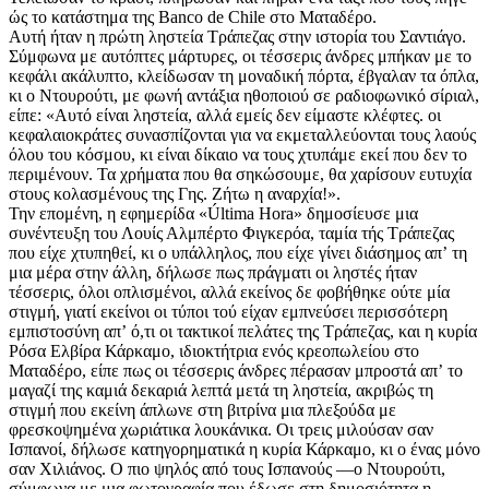
ώς το κατάστημα της Banco de Chile στο Ματαδέρο.
Αυτή ήταν η πρώτη ληστεία Τράπεζας στην ιστορία του Σαντιάγο.
Σύμφωνα με αυτόπτες μάρτυρες, οι τέσσερις άνδρες μπήκαν με το
κεφάλι ακάλυπτο, κλείδωσαν τη μοναδική πόρτα, έβγαλαν τα όπλα,
κι ο Ντουρούτι, με φωνή αντάξια ηθοποιού σε ραδιοφωνικό σίριαλ,
είπε: «Αυτό είναι ληστεία, αλλά εμείς δεν είμαστε κλέφτες. οι
κεφαλαιοκράτες συνασπίζονται για να εκμεταλλεύονται τους λαούς
όλου του κόσμου, κι είναι δίκαιο να τους χτυπάμε εκεί που δεν το
περιμένουν. Τα χρήματα που θα σηκώσουμε, θα χαρίσουν ευτυχία
στους κολασμένους της Γης. Ζήτω η αναρχία!».
Την επομένη, η εφημερίδα «Última Hora» δημοσίευσε μια
συνέντευξη του Λουίς Αλμπέρτο Φιγκερόα, ταμία τής Τράπεζας
που είχε χτυπηθεί, κι ο υπάλληλος, που είχε γίνει διάσημος απʼ τη
μια μέρα στην άλλη, δήλωσε πως πράγματι οι ληστές ήταν
τέσσερις, όλοι οπλισμένοι, αλλά εκείνος δε φοβήθηκε ούτε μία
στιγμή, γιατί εκείνοι οι τύποι τού είχαν εμπνεύσει περισσότερη
εμπιστοσύνη απʼ ό,τι οι τακτικοί πελάτες της Τράπεζας, και η κυρία
Ρόσα Ελβίρα Κάρκαμο, ιδιοκτήτρια ενός κρεοπωλείου στο
Ματαδέρο, είπε πως οι τέσσερις άνδρες πέρασαν μπροστά απʼ το
μαγαζί της καμιά δεκαριά λεπτά μετά τη ληστεία, ακριβώς τη
στιγμή που εκείνη άπλωνε στη βιτρίνα μια πλεξούδα με
φρεσκοψημένα χωριάτικα λουκάνικα. Οι τρεις μιλούσαν σαν
Ισπανοί, δήλωσε κατηγορηματικά η κυρία Κάρκαμο, κι ο ένας μόνο
σαν Χιλιάνος. Ο πιο ψηλός από τους Ισπανούς —ο Ντουρούτι,
σύμφωνα με μια φωτογραφία που έδωσε στη δημοσιότητα η