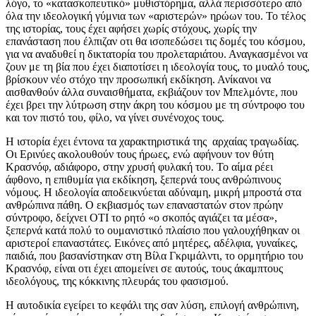
λόγο, το «κατασκοπευτικό» μυθιστόρημα, αλλά περισσότερο από
όλα την ιδεολογική γύμνια των «αριστερών» ηρώων του. Το τέλος
της ιστορίας, τους έχει αφήσει χωρίς στόχους, χωρίς την
επανάσταση που έλπιζαν οτι θα ισοπεδώσει τις δομές του κόσμου,
για να αναδυθεί η δικτατορία του προλεταριάτου. Αναγκασμένοι να
ζουν με τη βία που έχει διαποτίσει η ιδεολογία τους, το μυαλό τους,
βρίσκουν νέο στόχο την προσωπική εκδίκηση. Ανίκανοι να
αισθανθούν άλλα συναισθήματα, εκβιάζουν τον Μπελμόντε, που
έχει βρει την λύτρωση στην άκρη του κόσμου με τη σύντροφο του
και τον πιστό του, φίλο, να γίνει συνένοχος τους.
Η ιστορία έχει έντονα τα χαρακτηριστικά της αρχαίας τραγωδίας.
Οι Ερινύες ακολουθούν τους ήρωες, ενώ αφήνουν τον θύτη
Κρασνόφ, αδιάφορο, στην χρυσή φυλακή του. Το αίμα ρέει
άφθονο, η επιθυμία για εκδίκηση, ξεπερνά τους ανθρώπινους
νόμους. Η ιδεολογία αποδεικνύεται αδύναμη, μικρή μπροστά στα
ανθρώπινα πάθη. Ο εκβιασμός των επαναστατών στον πρώην
σύντροφο, δείχνει ΟΤΙ το ρητό «ο σκοπός αγιάζει τα μέσα»,
ξεπερνά κατά πολύ το ουμανιστικό πλαίσιο που γαλουχήθηκαν οι
αριστεροί επαναστάτες. Εικόνες από μητέρες, αδέλφια, γυναίκες,
παιδιά, που βασανίστηκαν στη Βίλα Γκριμάλντι, το ορμητήριο του
Κρασνόφ, είναι οτι έχει απομείνει σε αυτούς, τους άκαμπτους
ιδεολόγους, της κόκκινης πλευράς του φασισμού.
Η αυτοδικία εγείρει το κεφάλι της σαν λύση, επιλογή ανθρώπινη,