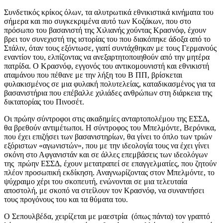
Συνδετικός κρίκος όλων, τα αλυτρωτικά εθνικιστικά κινήματα του
σήμερα και πιο συγκεκριμένα αυτό των Κοζάκων, που στο
πρόσωπο του βασανιστή της Χιλιανής χούντας Κρασνόφ, έχουν
βρει τον συνεχιστή της ιστορίας του που διακόπηκε άδοξα από το
Στάλιν, όταν τους εξόντωσε, γιατί συντάχθηκαν με τους Γερμανούς
εναντίον του, ελπίζοντας να ανεξαρτητοποιηθούν από την μητέρα
πατρίδα. Ο Κρασνόφ, εγγονός του αντικομουνιστή και εθνικιστή
αταμάνου που πέθανε με την λήξη του Β ΠΠ, βρίσκεται
φυλακισμένος σε μια φυλακή πολυτελείας, καταδικασμένος για τα
βασανιστήρια που επέβαλλε χιλιάδες ανθρώπων στη διάρκεια της
δικτατορίας του Πινοσέτ.
Οι πρώην σύντροφοι στις ακαδημίες ανταρτοπολέμου της ΕΣΣΔ,
θα βρεθούν αντιμέτωποι. Η σύντροφος του Μπελμόντε, Βερόνικα,
που έχει επιζήσει των βασανιστηρίων, θα γίνει το όπλο των τριών
εξόριστων «αγωνιστών», που με την ιδεολογία τους να έχει γίνει
σκόνη στο Αφγανιστάν και σε άλλες επεμβάσεις των ιδεολόγων
της πρώην ΕΣΣΔ, έχουν μετατραπεί σε επαγγελματίες, που ζητούν
πλέον προσωπική εκδίκηση. Αναγνωρίζοντας στον Μπελμόντε, το
ψύχραιμο χέρι του σκοπευτή, ενώνονται σε μια τελευταία
αποστολή, με σκοπό να στείλουν τον Κρασνόφ, να συναντήσει
τους προγόνους του και τα θύματα του.
Ο Σεπουλβέδα, χειρίζεται με μαεστρία (όπως πάντα) τον γραπτό