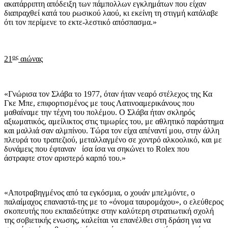
ακατάρριπτη απόδειξη των πάμπολλων εγκλημάτων που είχαν
διαπραχθεί κατά του ρωσικού λαού, κι εκείνη τη στιγμή κατάλαβε
ότι τον περίμενε το εκτε-λεστικό απόσπασμα.»
ος
21
αιώνας
«Γνώρισα τον Σλάβα το 1977, όταν ήταν νεαρό στέλεχος της Κα
Γκε Μπε, επιφορτισμένος με τους Λατινοαμερικάνους που
μαθαίναμε την τέχνη του πολέμου. Ο Σλάβα ήταν σκληρός
αξιωματικός, αμείλικτος στις τιμωρίες του, με αθλητικό παράστημα
και μαλλιά σαν αλμπίνου. Τώρα τον είχα απέναντί μου, στην άλλη
πλευρά του τραπεζιού, μεταλλαγμένο σε χοντρό αλκοολικό, και με
δυνάμεις που έφταναν ίσα ίσα να σηκώνει το Rolex που
άστραφτε στον αριστερό καρπό του.»
«Αποτραβηγμένος από τα εγκόσμια, ο χουάν μπελμόντε, ο
παλαίμαχος επαναστά-της με το «όνομα ταυρομάχου», ο ελεύθερος
σκοπευτής που εκπαιδεύτηκε στην καλύτερη στρατιωτική σχολή
της σοβιετικής ενωσης, καλείται να επανέλθει στη δράση για να