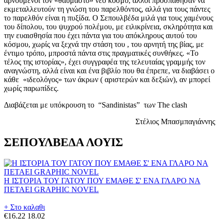
αρνούμενοι τον «θαυμαστό» νέο κόσμο, άλλοι προσπάθησαν να
εκμεταλλευτούν τη γνώση του παρελθόντος, αλλά για τους πάντες
το παρελθόν είναι η πυξίδα. Ο Σεπουλβέδα μιλά για τους χαμένους
του δίπολου, του ψυχρού πολέμου, με ειλικρίνεια, σκληρότητα και
την ευαισθησία που έχει πάντα για του απόκληρους αυτού του
κόσμου, χωρίς να ξεχνά την στάση του , του αρνητή της βίας, με
έντιμο τρόπο, μπροστά πάντα στις πραγματικές συνθήκες. «Το
τέλος της ιστορίας», έχει συγγραφέα της τελευταίας γραμμής τον
αναγνώστη, αλλά είναι και ένα βιβλίο που θα έπρεπε, να διαβάσει ο
κάθε «ιδεολόγος» των άκρων ( αριστερών και δεξιών), αν μπορεί
χωρίς παρωπίδες.
Διαβάζεται με υπόκρουση το “Sandinistas” των The clash
Στέλιος Μπασμπαγιάννης
ΣΕΠΟΥΛΒΕΔΑ ΛΟΥΙΣ
Η ΙΣΤΟΡΙΑ ΤΟΥ ΓΑΤΟΥ ΠΟΥ ΕΜΑΘΕ Σ' ΕΝΑ ΓΛΑΡΟ ΝΑ
ΠΕΤΑΕΙ GRAPHIC NOVEL
+ Στο καλαθι
€16.22
18.02