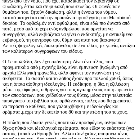
πάνω από τον νόμο, που έχει καταδικάσει τον Κρασνόφ σε
φυλάκιση, έστω και σε φυλακή πολυτελείας. Οι φωνές των
θυμάτων του, ζητούν δικαίωση, αλλά η έννοια του νόμου,
καταστρατηγείται από την προαιώνια προσέγγιση του Μωσαϊκού
δικαίου. Το οφθαλμόν αντί οφθαλμού, είναι εδώ πιο δυνατό από
ποτέ, μέσα από το χέρι ενός ανθρώπου, που αρνείται να
συνεργήσει, αλλά εκβιάζεται να γίνει ο εκδικητής, με αντικείμενο
εκβιασμού, τη σύντροφο του, θύμα και αυτή του βασανιστή.
Λεπτές ψυχολογικές διακυμάνσεις σε ένα τέλος, με γωνία, αντάξια
των καλύτερων συγγραφέων του είδους.
Ο Σεπουλβέδα, δεν έχει απάντηση. Δίνει ένα τέλος, που
πραγματικά ο από μηχανής θεός, είναι έμπνευση βγαλμένη από
αρχαία Ελληνική τραγωδία, αλλά αφήνει τον αναγνώστη να
σκέφτεται. Το σωστό και το λάθος έχουν προ πολλού χαθεί, όπως
και η όποια αίσθηση ιδεολογίας. Η εκδίκηση, η βία, η εξιλέωση
μέσω της σφαίρας, ο θρήνος για τους αγαπημένους και η ειρωνεία
των αποφάσεων, που χαϊδεύουν τους θύτες, μέσα στην τελευταία
παράγραφο του βιβλίου του, ορθώνονται, πύλες που θα χρειαστεί
να περάσει ο καθένας, που γαλουχήθηκε με ιδεολογίες και
οράματα ,μέχρι την δεκαετία του 80 και την πτώση του τείχους.
Η πτώση που έδωσε γενιές πολιτικών προσφύγων, ανθρώπων
δίχως ηθικά και ιδεολογικά ερείσματα, που είδαν το εκάστοτε (για
αυτούς ) κακό να θριαμβεύει. Άλλοι συνέχισαν, απομονωμένοι,