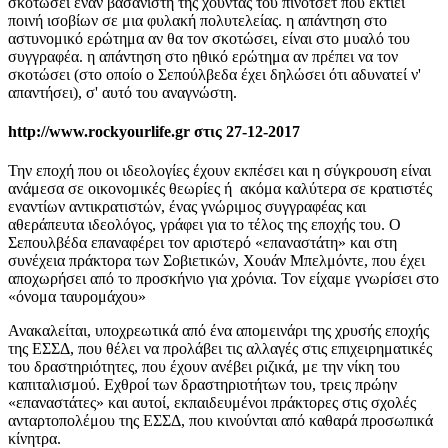
σκοτώσει έναν βασανιστή της χούντας του πινοτσέτ που εκτίει
ποινή ισοβίων σε μια φυλακή πολυτελείας. η απάντηση στο
αστυνομικό ερώτημα αν θα τον σκοτώσει, είναι στο μυαλό του
συγγραφέα. η απάντηση στο ηθικό ερώτημα αν πρέπει να τον
σκοτώσει (στο οποίο ο Σεπούλβεδα έχει δηλώσει ότι αδυνατεί ν'
απαντήσει), σ' αυτό του αναγνώστη.
http://www.rockyourlife.gr στις 27-12-2017
Την εποχή που οι ιδεολογίες έχουν εκπέσει και η σύγκρουση είναι
ανάμεσα σε οικονομικές θεωρίες ή ακόμα καλύτερα σε κρατιστές
εναντίων αντικρατιστών, ένας γνώριμος συγγραφέας και
αθεράπευτα ιδεολόγος, γράφει για το τέλος της εποχής του. Ο
Σεπουλβέδα επαναφέρει τον αριστερό «επαναστάτη» και στη
συνέχεια πράκτορα των Σοβιετικών, Χουάν Μπελμόντε, που έχει
αποχωρήσει από το προσκήνιο για χρόνια. Τον είχαμε γνωρίσει στο
«όνομα ταυρομάχου»
Ανακαλείται, υποχρεωτικά από ένα απομεινάρι της χρυσής εποχής
της ΕΣΣΔ, που θέλει να προλάβει τις αλλαγές στις επιχειρηματικές
του δραστηριότητες, που έχουν ανέβει ριζικά, με την νίκη του
καπιταλισμού. Εχθροί των δραστηριοτήτων του, τρεις πρώην
«επαναστάτες» και αυτοί, εκπαιδευμένοι πράκτορες στις σχολές
ανταρτοπολέμου της ΕΣΣΔ, που κινούνται από καθαρά προσωπικά
κίνητρα.