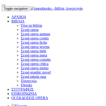
Toggle navigation
ΑΡΧΙΚΗ
ΒΙΒΛΙΑ
Όλα τα βιβλία
Σειρά opera
Σειρά opera animus
Σειρά opera cogito
Σειρά opera fictio
Σειρά opera juvena
Σειρά opera light
Σειρά opera nigra
Σειρά opera cognito
Σειρά opera critica
Σειρά opera motus
Σειρά graphic novel
Σειρά tabula rasa
Προσεχώς
Ebooks
ΣΥΓΓΡΑΦΕΙΣ
ΕΠΙΚΟΙΝΩΝΙΑ
ΟΙ ΕΚΔΟΣΕΙΣ OPERA