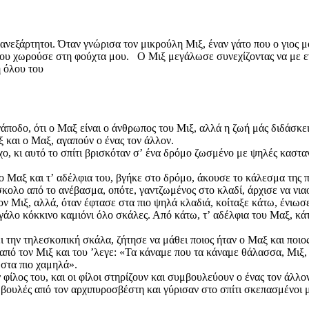
ι ανεξάρτητοι. Όταν γνώρισα τον μικρούλη Μιξ, έναν γάτο που ο γιος
που χωρούσε στη φούχτα μου. Ο Μιξ μεγάλωσε συνεχίζοντας να με εν
ή όλου του
άποδο, ότι ο Μαξ είναι ο άνθρωπος του Μιξ, αλλά η ζωή μάς διδάσκει
ξ και ο Μαξ, αγαπούν ο ένας τον άλλον.
ο, κι αυτό το σπίτι βρισκόταν σʼ ένα δρόμο ζωσμένο με ψηλές κασταν
ο Μαξ και τʼ αδέλφια του, βγήκε στο δρόμο, άκουσε το κάλεσμα της π
κολο από το ανέβασμα, οπότε, γαντζωμένος στο κλαδί, άρχισε να νιαου
ον Μιξ, αλλά, όταν έφτασε στα πιο ψηλά κλαδιά, κοίταξε κάτω, ένιωσ
άλο κόκκινο καμιόνι όλο σκάλες. Από κάτω, τʼ αδέλφια του Μαξ, κάτ
 την τηλεσκοπική σκάλα, ζήτησε να μάθει ποιος ήταν ο Μαξ και ποιος
 από τον Μιξ και του ʼλεγε: «Τα κάναμε που τα κάναμε θάλασσα, Μιξ,
 στα πιο χαμηλά».
 φίλος του, και οι φίλοι στηρίζουν και συμβουλεύουν ο ένας τον άλλον
ουλές από τον αρχιπυροσβέστη και γύρισαν στο σπίτι σκεπασμένοι μ