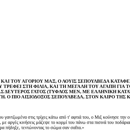
Ξ ΚΑΙ ΤΟΥ ΑΓΟΡΙΟΥ ΜΑΞ, Ο ΛΟΥΙΣ ΣΕΠΟΥΛΒΕΔΑ ΚΑΤΑΦ
ΤΡΕΦΕΙ ΣΤΗ ΦΙΛΙΑ, ΚΑΙ ΤΗ ΜΕΓΑΛΗ ΤΟΥ ΑΓΑΠΗ ΓΙΑ Τ
ΝΑΣ ΔΕΥΤΕΡΟΣ ΓΑΤΟΣ (ΤΥΦΛΟΣ ΜΕΝ, ΜΕ ΕΛΛΗΝΙΚΗ ΚΑΤ
ΑΤΗ. Ο ΠΙΟ ΑΙΣΙΟΔΟΞΟΣ ΣΕΠΟΥΛΒΕΔΑ, ΣΤΟΝ ΚΑΙΡΟ ΤΗΣ Κ
ου γαντζωμένα στις τρίχες κάτω από τ' αφτιά του, ο Μιξ κούνησε την
 με αργές κινήσεις μάζεψε το κορμί του πάνω στα πισινά του ποδάρια
τερα πήδηξε, τεντώνοντας το σώμα σαν σαΐτα.»