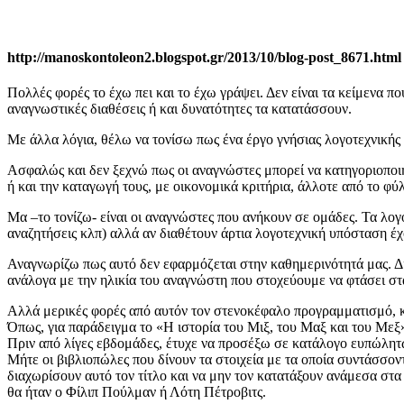
http://manoskontoleon2.blogspot.gr/2013/10/blog-post_8671.html
Πολλές φορές το έχω πει και το έχω γράψει. Δεν είναι τα κείμενα π
αναγνωστικές διαθέσεις ή και δυνατότητες τα κατατάσσουν.
Με άλλα λόγια, θέλω να τονίσω πως ένα έργο γνήσιας λογοτεχνικής τ
Ασφαλώς και δεν ξεχνώ πως οι αναγνώστες μπορεί να κατηγοριοποιη
ή και την καταγωγή τους, με οικονομικά κριτήρια, άλλοτε από το φύλ
Μα –το τονίζω- είναι οι αναγνώστες που ανήκουν σε ομάδες. Τα λογ
αναζητήσεις κλπ) αλλά αν διαθέτουν άρτια λογοτεχνική υπόσταση έχο
Αναγνωρίζω πως αυτό δεν εφαρμόζεται στην καθημερινότητά μας. Διά
ανάλογα με την ηλικία του αναγνώστη που στοχεύουμε να φτάσει στα
Αλλά μερικές φορές από αυτόν τον στενοκέφαλο προγραμματισμό, κ
Όπως, για παράδειγμα το «Η ιστορία του Μιξ, του Μαξ και του Μεξ
Πριν από λίγες εβδομάδες, έτυχε να προσέξω σε κατάλογο ευπώλητω
Μήτε οι βιβλιοπώλες που δίνουν τα στοιχεία με τα οποία συντάσσον
διαχωρίσουν αυτό τον τίτλο και να μην τον κατατάξουν ανάμεσα στ
θα ήταν ο Φίλιπ Πούλμαν ή Λότη Πέτροβιτς.