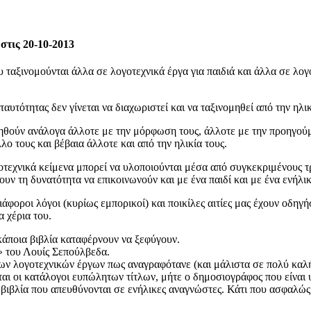
 στις 20-10-2013
ου ταξινομούνται άλλα σε λογοτεχνικά έργα για παιδιά και άλλα σε λο
αυτότητας δεν γίνεται να διαχωριστεί και να ταξινομηθεί από την ηλ
θούν ανάλογα άλλοτε με την μόρφωση τους, άλλοτε με την προηγούμεν
λο τους και βέβαια άλλοτε και από την ηλικία τους.
οτεχνικά κείμενα μπορεί να υλοποιούνται μέσα από συγκεκριμένους τ
υν τη δυνατότητα να επικοινωνούν και με ένα παιδί και με ένα ενήλικ
φοροι λόγοι (κυρίως εμπορικοί) και ποικίλες αιτίες μας έχουν οδηγή
 χέρια του.
άποια βιβλία καταφέρνουν να ξεφύγουν.
» του Λουίς Σεπούλβεδα.
ν λογοτεχνικών έργων πως αναγραφότανε (και μάλιστα σε πολύ καλή 
ται οι κατάλογοι ευπώλητων τίτλων, μήτε ο δημοσιογράφος που είναι
α βιβλία που απευθύνονται σε ενήλικες αναγνώστες. Κάτι που ασφαλώς