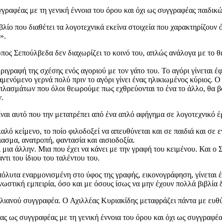
γγραφέας με τη γενική έννοια του όρου και όχι ως συγγραφέας παιδικώ
βλίο που διαθέτει τα λογοτεχνικά εκείνα στοιχεία που χαρακτηρίζουν
».
ωπος Σεπούλβεδα δεν διαχωρίζει το κοινό του, απλώς ανάλογα με το θ
ιγραφή της σχέσης ενός αγοριού με τον γάτο του. Το αγόρι γίνεται έφ
μενόμενο γερνά πολύ πριν το αγόρι γίνει ένας ηλικιωμένος κύριος. Ο 
 πλασμάτων που όλοι θεωρούμε πως εχθρεύονται το ένα το άλλο, θα β
ν.
ίναι αυτό που την μετατρέπει από ένα απλό αφήγημα σε λογοτεχνικό έ
ό κείμενο, το ποίο φιλοδοξεί να απευθύνεται και σε παιδιά και σε ενή
ιασμα, ανατροπή, φαντασία και αισιοδοξία.
ια άλλην. Μια που έχει να κάνει με την γραφή του κειμένου. Και ο Σε
τι του ίδιου του ταλέντου του.
απόλυτα εναρμονισμένη στο ύφος της γραφής, εικονογράφηση, γίνεται έ
ωστική εμπειρία, όσο και με όσους ίσως να μην έχουν πολλά βιβλία 
λιανού συγγραφέα. Ο Αχιλλέας Κυριακίδης μεταφράζει πάντα με ευθύ
ς ως συγγραφέας με τη γενική έννοια του όρου και όχι ως συγγραφέα