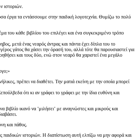
ν ιστοριών.
 όσα έργα τα εντάσσουμε στην παιδική λογοτεχνία. Θυμίζω το πολύ
έμα του κάθε βιβλίου του επιλέγει και ένα συγκεκριμένο τρόπο
ηβος, μετά ένας νεαρός άντρας και πάντα έχει δίπλα του το
γέρος γάτος θα χάσει την όρασή του, αλλά τότε θα παρουσιαστεί για
οηθήσει και τους δύο, ενώ στον νεαρό θα χαριστεί ένα μεγάλο
ργο;»
λικες, πρέπει να διαθέτει. Την ματιά εκείνη με την οποία μπορεί
πούλβεδα ότι κι αν γράφει το γράφει με την ίδια ευθύνη και
να βιβλίο ικανό να ʽμιλήσειʼ με αναγνώστες και μικρούς και
διαβάσει.
νη και πάθος.
ς παιδικών ιστοριών. Η διαπίστωση αυτή ελπίζω να μην αφορά και