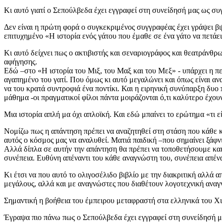
Κι αυτό γιατί ο Σεπούλβεδα έχει εγγραφεί στη συνείδησή μας ως συ
Δεν είναι η πρώτη φορά ο συγκεκριμένος συγγραφέας έχει γράψει βι
επιτυχημένο «Η ιστορία ενός γάτου που έμαθε σε ένα γάτο να πετάει
Κι αυτό δείχνει πως ο ακτιβιστής και σεναριογράφος και θεατράνθρ
αφήγησης.
Εδώ –στο «Η ιστορία του Μιξ, του Μαξ και του Μεξ» - υπάρχει η περ
αγαπημένο του γατί. Που όμως κι αυτό μεγαλώνει και όπως είναι ανα
να του κρατά συντροφιά ένα ποντίκι. Και η ειρηνική συνύπαρξη δυο
μάθημα -οι πραγματικοί φίλοι πάντα μοιράζονται ό,τι καλύτερο έχου
Μια ιστορία απλή μα όχι απλοϊκή. Και εδώ μπαίνει το ερώτημα «τι ε
Νομίζω πως η απάντηση πρέπει να αναζητηθεί στη στάση που κάθε καλ
αυτός ο κόσμος μας να αναλυθεί. Ματιά παιδική –που σημαίνει ξάφν
Αλλά δίπλα σε αυτήν την απάντηση θα πρέπει να τοποθετήσουμε και μ
συνέπεια. Ευθύνη απέναντι του κάθε αναγνώστη του, συνέπεια απέναν
Κι έτσι να που αυτό το ολιγοσέλιδο βιβλίο με την διακριτική αλλά 
μεγάλους, αλλά και με αναγνώστες που διαθέτουν λογοτεχνική αναγν
Σημαντική η βοήθεια του έμπειρου μεταφραστή στα ελληνικά του Χι
Έγραψα πιο πάνω πως ο Σεπούλβεδα έχει εγγραφεί στη συνείδησή μα