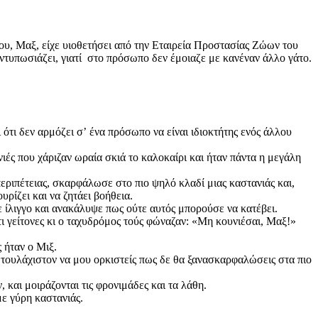
 μου, Μαξ, είχε υιοθετήσει από την Εταιρεία Προστασίας Ζώων του
τυπωσιάζει, γιατί στο πρόσωπο δεν έμοιαζε με κανέναν άλλο γάτο.
 ότι δεν αρμόζει σʼ ένα πρόσωπο να είναι ιδιοκτήτης ενός άλλου
ιές που χάριζαν ωραία σκιά το καλοκαίρι και ήταν πάντα η μεγάλη
εριπέτειας, σκαρφάλωσε στο πιο ψηλό κλαδί μιας καστανιάς και,
ρίζει και να ζητάει βοήθεια.
ε ίλιγγο και ανακάλυψε πως ούτε αυτός μπορούσε να κατέβει.
ι γείτονες κι ο ταχυδρόμος τούς φώναζαν: «Μη κουνιέσαι, Μαξ!»
 ήταν ο Μιξ.
 τουλάχιστον να μου ορκιστείς πως δε θα ξανασκαρφαλώσεις στα πιο
, και μοιράζονται τις φρονιμάδες και τα λάθη.
ε γύρη καστανιάς.