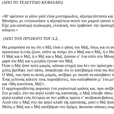
(ΑΠΟ ΤΟ ΤΕΛΕΥΤΑΙΟ ΚΕΦΑΛΑΙΟ)
«Μʼ αρέσουν οι γάτοι γιατί είναι μυστηριώδεις, αξιοπρεπέστατοι κα
Μονάχου, με εντυπωσίασε η αξιοπρέπεια αυτού του μικρού γατιού 
Είχε μια κατατομή περίκομψη, ελληνική, που τραβούσε την προσοχ
κόσμου.»
(ΑΠΟ ΤΟΝ ΠΡΟΛΟΓΟ ΤΟΥ Λ.Σ.
Θα μπορούσα να πω ότι ο Μιξ είναι ο γάτος του Μαξ, όπως και το αν
προσώπου ή ενός ζώου, οπότε ας πούμε ότι ο Μαξ και ο Μιξ, ή ο Μι
Ο Μαξ και ο Μιξ, ή ο Μιξ και ο Μαξ, ζούσαν σʼ ένα σπίτι στο Μόναχ
χαρά του Μιξ και η μεγάλη έγνοια του Μαξ.
Όταν ο Μιξ ήταν πολύ μικρός, κάποια στιγμή που δεν τον πρόσεχαν 
μόλις βρέθηκε εκεί πάνω, ανακάλυψε ότι το κατέβασμα είναι πιο δύσ
Ο Μαξ, που ήταν κι αυτός μικρός, ανέβηκε με σκοπό να κατεβάσει τ
Ένας γείτονας κάλεσε τους πυροσβέστες, που κατέφθασαν μʼ ένα μεγ
και «Μη κουνιέσαι, Μιξ!».
Ο αρχιπυροσβέστης φορούσε ένα γυαλιστερό κράνος και, πριν ανέβει
Στο μεταξύ, στο πιο ψηλό κλαδί της καστανιάς, ο Μαξ έσκυβε πάνω
ψηλά κλαδιά ενός δέντρου αν δεν μάθεις πρώτα νʼ ανεβοκατεβαίνεις
Αυτά είπε ο Μαξ στο πιο ψηλό κλαδί τής καστανιάς, γιατί ο Μιξ ήταν
Μόλις ο Μαξ και ο Μιξ κατέβηκαν στο δρόμο, άκουσαν κάποιες συμβ