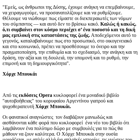
"Εμείς, ως άνθρωποι της Δύσης, έχουμε ανάγκη να επεμβαίνουμε,
να χειραγωγούμε, να προσανατολίζουμε και να ρυθμίζουμε.
Θέλουμε να νιώθουμε πως είμαστε οι διεκπεραιωτές των νόμων
του σύμπαντος — και αυτό δεν το βρίσκω κακό.
Καλώς ή κακώς,
ό,τι συμβαίνει στον κόσμο περιέχει σ’ ένα ποσοστό και τη δική
μας εμπλοκή στις καταστάσεις της ζωής.
Αποδεχόμενοι αυτό το
γεγονός, καταλαβαίνουμε πως στο προσωπικό, στο οικογενειακό
και στο κοινωνικό, πρέπει να προσθέσουμε το όνειρο και την
πραγματοποίηση, την επιθυμία και το σχεδιασμό, την ανάγκη και τη
δράση, την αξία και τη δουλειά, την υπομονή και το ρυθμό, την
επιμονή και τη δημιουργικότητα".
Χόρχε Μπουκάι
Aπό τις
εκδόσεις Opera
κυκλοφορεί ένα μοναδικό βιβλίο
"αυτοβοήθειας" του κορυφαίου Αργεντίνου γιατρού και
ψυχοθεραπευτή
Χόρχε Μπουκάι.
Οι φανατικοί αναγνώστες τον διαβάζουν μανιωδώς και
αισθάνονται κάθε φορά που κυκλοφορεί ένα νέο του βιβλίο ότι
λαμβάνουν ένα πολύτιμο δώρο με συμβουλές για το πώς θα
μάθουν να ζουν καλύτερα. Ο Χόρχε Μπουκάι στην ουσία
μοιράζεται, με απλές αλλά όχι απλοϊκές ιστορίες, τις γνώσεις του,