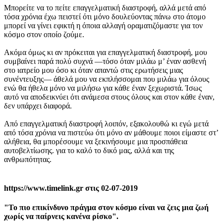
Μπορείτε να το πείτε επαγγελματική διαστροφή, αλλά μετά από
τόσα χρόνια έχω πειστεί ότι μόνο δουλεύοντας πάνω στο άτομο
μπορεί να γίνει εφικτή η όποια αλλαγή οραματιζόμαστε για τον
κόσμο στον οποίο ζούμε.
Ακόμα όμως κι αν πρόκειται για επαγγελματική διαστροφή, μου
συμβαίνει παρά πολύ συχνά —τόσο όταν μιλάω μ’ έναν ασθενή
στο ιατρείο μου όσο κι όταν απαντώ στις ερωτήσεις μιας
συνέντευξης— άθελά μου να εκπλήσσομαι που μιλάω για όλους
ενώ θα ήθελα μόνο να μιλήσω για κάθε έναν ξεχωριστά. Ίσως
αυτό να αποδεικνύει ότι ανάμεσα στους όλους και στον κάθε έναν,
δεν υπάρχει διαφορά.
Από επαγγελματική διαστροφή λοιπόν, εξακολουθώ κι εγώ μετά
από τόσα χρόνια να πιστεύω ότι μόνο αν μάθουμε ποιοι είμαστε στ’
αλήθεια, θα μπορέσουμε να ξεκινήσουμε μια προσπάθεια
αυτοβελτίωσης. για το καλό το δικό μας, αλλά και της
ανθρωπότητας.
https://www.timelink.gr στις 02-07-2019
"Το πιο επικίνδυνο πράγμα στον κόσμο είναι να ζεις μια ζωή
χωρίς να παίρνεις κανένα ρίσκο".