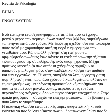
Revista de Psicología
ΒΗΜΑ 1
ΓΝΩΘΙ ΣΑΥΤΟΝ
Ενώ έφτιαχνα ένα σχεδιάγραμμα με τις ιδέες μου κι έγραφα
μεγάλο μέρος των περιεχομένων αυτού του βιβλίου, συμπλήρωσα
τα πενήντα επτά μου χρόνια. Με έκπληξη σχεδόν, συνειδητοποίησα
πόσο πολύ με χαροποίησε αυτή τη φορά η ημερομηνία των
γενεθλίων μου. Κάποια άλλη στιγμή στη ζωή μου θα
αμφισβητούσα —όπως ίσως κάνετε κι εσείς τώρα— την αξία του
τελετουργικού της συμπλήρωσης ενός ακόμη χρόνου. Μέχρι
πρότινος υποστήριζα πως αυτές οι χαζομάρες αρμόζουν κι
αποκτούν μια λογική μόνο στον παιδιάστικο κόσμο των παιδιών
και των εγγονιών μας. Γι’ αυτά, συνήθιζα να λέω, η γιορτή για τη
συμπλήρωση ενός παραπάνω χρόνου δικαιολογείται απολύτως αν
τη σκεφτούμε ως μια ελάχιστη προκαταβολική αποζημίωση για
όσα τα περιμένουν μεγαλώνοντας: περισσότερες ευθύνες,
περισσότερες ανάγκες κι όλο και περισσότερες υποχρεώσεις. Στην
ηλικία μας όμως —συνέχιζα να επιχειρηματολογώ— δε βλέπω για
ποιο λόγο το γιορτάζουμε.
Η ισπανική γλώσσα είναι μερικές φορές διαφωτιστική, κι εδώ
φαίνεται να μας δείχνει εξαρχής πως η μέρα των γενεθλίων μας δε