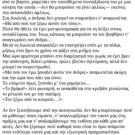
από το βαγόνι, χαιρετάει τον υποτιθέμενο συνταξιδιώτη του με μια
κίνηση την οποία —δεν θα μπορούσε να γίνει αλλιώς— εκείνος
του ανταποδίδει αμέσως.
Στη δουλειά, ο άνδρας δεν μπορεί να σταματήσει ν’ αναρωτιέται:
«Μα από πού τον ξέρω αυτόν τον τύπο;».
Πολύ θα ήθελε να έχει μια φωτογραφία για να τη δείξει στους
συναδέλφους του. Ίσως κάποιος να μπορούσε να τον βοηθήσει ν’
αναγνωρίσει τον άνδρα…
Μετά τη δουλειά αποφασίζει να επιστρέψει σπίτι με τα πόδια,
μήπως έτσι βρει το χρόνο να ψάξει στη μνήμη του.
Μια ώρα αργότερα μπαίνει στο διαμέρισμά του χωρίς να έχει βρει
την απάντηση. Κάνει μπάνιο, τρώει, βλέπει τηλεόραση, αλλά δεν
μπορεί να συγκεντρωθεί.
«Μα πού τον έχω ξαναδεί αυτόν τον άνδρα;» αναρωτιέται ακόμη
και την ώρα που πάει για ύπνο.
Το επόμενο πρωί, ξυπνάει μ’ ένα χαμόγελο…
«Το βρήκα!» λέει φωναχτά, κι ανακάθεται στο κρεβάτι χτυπώντας
το μέτωπό του με την παλάμη:
«Τον ξέρω από το κουρείο…!».
Αν δεν ξεκινήσουμε από την αυτογνωσία, δεν θα μπορέσουμε ποτέ
να μάθουμε ποιοι είμαστε, ν’ αναγνωρίζουμε τον εαυτό μας στις
πράξεις μας και ν’ αναλαμβάνουμε την ευθύνη για κάθε μια απ’
αυτές. Δεν θα ξέρουμε ποτέ καθαρά ποιο είναι το όριο ανάμεσα
στον ενδότερο εαυτό μας και την εξωτερική πραγματικότητα.