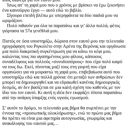
Ίσως απ’ τη χαρά μου που ο χρόνος με βρίσκει να έχω ξεκινήσει
ένα καινούργιο έργο — αυτό εδώ το βιβλίο.
Σίγουρα επειδή βλέπω με υπερηφάνεια τα δύο παιδιά μου να
ωριμάζουν.
Πολύ πιθανόν για όλα τα παραπάνω και γι’ άλλα πολλά, φέτος
γιόρτασα τα 57α γενέθλιά μου.
Πιστός σε όσα υποστηρίζω, δώρισα στον εαυτό μου την τελευταία
ηχογράφηση του Ριγκολέτο στην Αρένα της Βερόνας και οργάνωσα
μια πολύ διακριτική συγκέντρωση για να κάνω το κέφι μου,
καλώντας τους πιο αγαπημένους μου φίλους, κάποιους
συναδέλφους και πολλούς «συνοδοιπόρους» που είχα πολύ καιρό
να τους δω. Εκεί, πίνοντας μαζί τους στη γιορτή που είχα
οργανώσει για να μοιραστώ τη χαρά μου, επιβεβαίωσα αυτό που
υποστηρίζω εδώ και πολλά χρόνια: ότι μεταξύ των ανθρώπων δεν
μπορεί να δημιουργηθεί και να εδραιωθεί κανένας δημιουργικός
δεσμός, αν δεν βασίζεται σε μια καλή σχέση του καθενός με τον
ίδιο του τον εαυτό. Κι αυτή η ιδέα δεν εκφράζει τίποτα παραπάνω
από την ανάγκη ύπαρξης ενός υγιούς εγωισμού.
Σ’ αυτόν το δρόμο, το τελευταίο μας βήμα θα συμπέσει με την
έννοια της «προσωπικής ολοκλήρωσης», ενώ το πρώτο μας βήμα
θα πρέπει να είναι μια αφετηρία αυτογνωσίας, γνωριμίας και
ανακάλυψης του εαυτού μας…