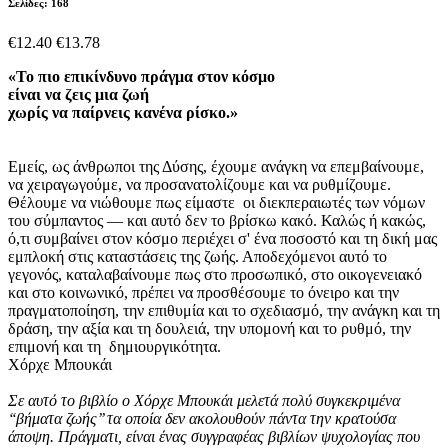
Σελίδες: 168
€12.40
€13.78
«Το πιο επικίνδυνο πράγμα στον κόσμο
είναι να ζεις μια ζωή
χωρίς να παίρνεις κανένα ρίσκο.»
Εμείς, ως άνθρωποι της Δύσης, έχουμε ανάγκη να επεμβαίνουμε,
να χειραγωγούμε, να προσανατολίζουμε και να ρυθμίζουμε.
Θέλουμε να νιώθουμε πως είμαστε οι διεκπεραιωτές των νόμων
του σύμπαντος — και αυτό δεν το βρίσκω κακό. Καλώς ή κακώς,
ό,τι συμβαίνει στον κόσμο περιέχει σ' ένα ποσοστό και τη δική μας
εμπλοκή στις καταστάσεις της ζωής. Αποδεχόμενοι αυτό το
γεγονός, καταλαβαίνουμε πως στο προσωπικό, στο οικογενειακό
και στο κοινωνικό, πρέπει να προσθέσουμε το όνειρο και την
πραγματοποίηση, την επιθυμία και το σχεδιασμό, την ανάγκη και τη
δράση, την αξία και τη δουλειά, την υπομονή και το ρυθμό, την
επιμονή και τη δημιουργικότητα.
Χόρχε Μπουκάι
Σε αυτό το βιβλίο ο Χόρχε Μπουκάι μελετά πολύ συγκεκριμένα
‘‘βήματα ζωής’’ τα οποία δεν ακολουθούν πάντα την κρατούσα
άποψη. Πράγματι, είναι ένας συγγραφέας βιβλίων ψυχολογίας που