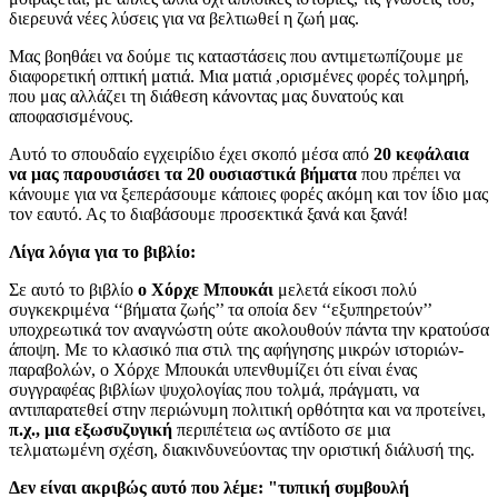
διερευνά νέες λύσεις για να βελτιωθεί η ζωή μας.
Μας βοηθάει να δούμε τις καταστάσεις που αντιμετωπίζουμε με
διαφορετική οπτική ματιά. Μια ματιά ,ορισμένες φορές τολμηρή,
που μας αλλάζει τη διάθεση κάνοντας μας δυνατούς και
αποφασισμένους.
Αυτό το σπουδαίο εγχειρίδιο έχει σκοπό μέσα από
20 κεφάλαια
να μας παρουσιάσει τα 20 ουσιαστικά βήματα
που πρέπει να
κάνουμε για να ξεπεράσουμε κάποιες φορές ακόμη και τον ίδιο μας
τον εαυτό. Ας το διαβάσουμε προσεκτικά ξανά και ξανά!
Λίγα λόγια για το βιβλίο:
Σε αυτό το βιβλίο
ο Χόρχε Μπουκάι
μελετά είκοσι πολύ
συγκεκριμένα ‘‘βήματα ζωής’’ τα οποία δεν ‘‘εξυπηρετούν’’
υποχρεωτικά τον αναγνώστη ούτε ακολουθούν πάντα την κρατούσα
άποψη. Με το κλασικό πια στιλ της αφήγησης μικρών ιστοριών-
παραβολών, ο Χόρχε Μπουκάι υπενθυμίζει ότι είναι ένας
συγγραφέας βιβλίων ψυχολογίας που τολμά, πράγματι, να
αντιπαρατεθεί στην περιώνυμη πολιτική ορθότητα και να προτείνει,
π.χ., μια εξωσυζυγική
περιπέτεια ως αντίδοτο σε μια
τελματωμένη σχέση, διακινδυνεύοντας την οριστική διάλυσή της.
Δεν είναι ακριβώς αυτό που λέμε: "τυπική συμβουλή