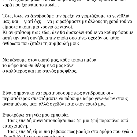
χαρά που ξυπνάμε το πρωί…
Τότε, ίσως να ξαναβρούμε την όρεξη να γιορτάζουμε τα γενέθλιά
μας, και —γιατί όχι;— να μοιραζόμαστε με άλλους τη χαρά τού να
είμαστε ακόμη μια χρονιά ζωντανοί.
Κι αν φτάσουμε ώς εδώ, δεν θα δυσκολευτούμε να καθιερώσουμε
αυτή την υγιή συνήθεια την οποία συστήνω σχεδόν σε κάθε
άνθρωπο που ζητάει τη συμβουλή μου:
Να κάνουμε στον εαυτό μας, κάθε τέτοια ημέρα,
το δώρο που θα θέλαμε να μας κάνει
ο καλύτερος και πιο στενός μας φίλος.
Είναι σημαντικό να παρατηρήσουμε πώς αντιδρούμε οι ­
περισσότεροι: σκεφτόμαστε να πάρουμε δώρο γενεθλίων στους
αγαπημένους μας, αλλά σχεδόν ποτέ στον εαυτό μας.
Επιστρέφω στη νέα μου εμπειρία.
Ίσως επειδή συνειδητοποίησα πως ζω μια ζωή παραπάνω από
ευτυχισμένη.
Ίσως επειδή είμαι πια βέβαιος πως βαδίζω στο δρόμο που εγώ ο
ίδιος διάλεξα για τον εαυτό μου.