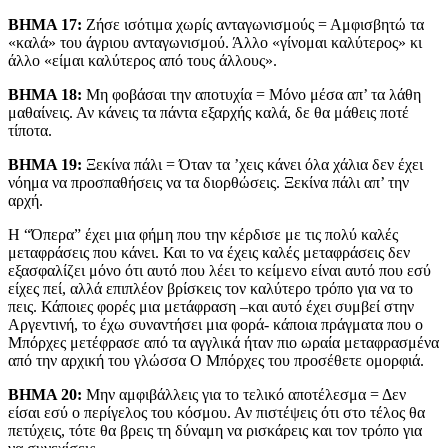
ΒΗΜΑ 17:
Ζήσε ισότιμα χωρίς ανταγωνισμούς = Αμφισβητώ τα
«καλά» του άγριου ανταγωνισμού. Άλλο «γίνομαι καλύτερος» κι
άλλο «είμαι καλύτερος από τους άλλους».
ΒΗΜΑ 18:
Μη φοβάσαι την αποτυχία = Μόνο μέσα απ’ τα λάθη
μαθαίνεις. Αν κάνεις τα πάντα εξαρχής καλά, δε θα μάθεις ποτέ
τίποτα.
ΒΗΜΑ 19:
Ξεκίνα πάλι = Όταν τα ’χεις κάνει όλα χάλια δεν έχει
νόημα να προσπαθήσεις να τα διορθώσεις. Ξεκίνα πάλι απ’ την
αρχή.
Η “Όπερα” έχει μια φήμη που την κέρδισε με τις πολύ καλές
μεταφράσεις που κάνει. Και το να έχεις καλές μεταφράσεις δεν
εξασφαλίζει μόνο ότι αυτό που λέει το κείμενο είναι αυτό που εσύ
είχες πεί, αλλά επιπλέον βρίσκεις τον καλύτερο τρόπο για να το
πεις. Κάποιες φορές μια μετάφραση –και αυτό έχει συμβεί στην
Αργεντινή, το έχω συναντήσει μια φορά- κάποια πράγματα που ο
Μπόρχες μετέφρασε από τα αγγλικά ήταν πιο ωραία μεταφρασμένα
από την αρχική του γλώσσα Ο Μπόρχες του προσέθετε ομορφιά.
ΒΗΜΑ 20:
Μην αμφιβάλλεις για το τελικό αποτέλεσμα = Δεν
είσαι εσύ ο περίγελος του κόσμου. Αν πιστέψεις ότι στο τέλος θα
πετύχεις, τότε θα βρεις τη δύναμη να ρισκάρεις και τον τρόπο για