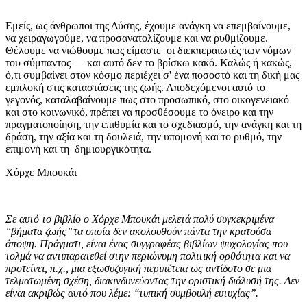
Εμείς, ως άνθρωποι της Δύσης, έχουμε ανάγκη να επεμβαίνουμε,
να χειραγωγούμε, να προσανατολίζουμε και να ρυθμίζουμε.
Θέλουμε να νιώθουμε πως είμαστε οι διεκπεραιωτές των νόμων
του σύμπαντος — και αυτό δεν το βρίσκω κακό. Καλώς ή κακώς,
ό,τι συμβαίνει στον κόσμο περιέχει σ' ένα ποσοστό και τη δική μας
εμπλοκή στις καταστάσεις της ζωής. Αποδεχόμενοι αυτό το
γεγονός, καταλαβαίνουμε πως στο προσωπικό, στο οικογενειακό
και στο κοινωνικό, πρέπει να προσθέσουμε το όνειρο και την
πραγματοποίηση, την επιθυμία και το σχεδιασμό, την ανάγκη και τη
δράση, την αξία και τη δουλειά, την υπομονή και το ρυθμό, την
επιμονή και τη δημιουργικότητα.
Χόρχε Μπουκάι
Σε αυτό το βιβλίο ο Χόρχε Μπουκάι μελετά πολύ συγκεκριμένα
‘‘βήματα ζωής’’ τα οποία δεν ακολουθούν πάντα την κρατούσα
άποψη. Πράγματι, είναι ένας συγγραφέας βιβλίων ψυχολογίας που
τολμά να αντιπαρατεθεί στην περιώνυμη πολιτική ορθότητα και να
προτείνει, π.χ., μια εξωσυζυγική περιπέτεια ως αντίδοτο σε μια
τελματωμένη σχέση, διακινδυνεύοντας την οριστική διάλυσή της. Δεν
είναι ακριβώς αυτό που λέμε: ‘‘τυπική συμβουλή ευτυχίας’’.