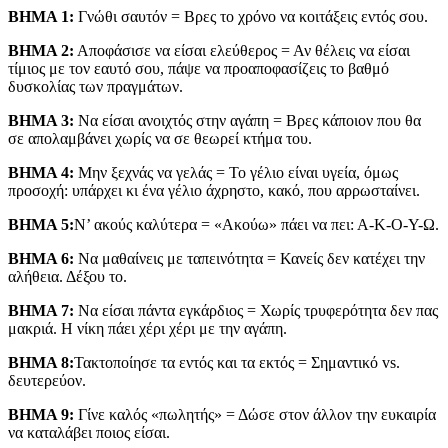
ΒΗΜΑ 1:
Γνώθι σαυτόν = Βρες το χρόνο να κοιτάξεις εντός σου.
ΒΗΜΑ 2:
Αποφάσισε να είσαι ελεύθερος = Αν θέλεις να είσαι
τίμιος με τον εαυτό σου, πάψε να προαποφασίζεις το βαθμό
δυσκολίας των πραγμάτων.
ΒΗΜΑ 3:
Να είσαι ανοιχτός στην αγάπη = Βρες κάποιον που θα
σε απολαμβάνει χωρίς να σε θεωρεί κτήμα του.
ΒΗΜΑ 4:
Μην ξεχνάς να γελάς = Το γέλιο είναι υγεία, όμως
προσοχή: υπάρχει κι ένα γέλιο άχρηστο, κακό, που αρρωσταίνει.
ΒΗΜΑ 5:
Ν’ ακούς καλύτερα = «Ακούω» πάει να πει: Α-Κ-Ο-Υ-Ω.
ΒΗΜΑ 6:
Να μαθαίνεις με ταπεινότητα = Κανείς δεν κατέχει την
αλήθεια. Δέξου το.
ΒΗΜΑ 7:
Να είσαι πάντα εγκάρδιος = Χωρίς τρυφερότητα δεν πας
μακριά. Η νίκη πάει χέρι χέρι με την αγάπη.
ΒΗΜΑ 8:
Τακτοποίησε τα εντός και τα εκτός = Σημαντικό vs.
δευτερεύον.
ΒΗΜΑ 9:
Γίνε καλός «πωλητής» = Δώσε στον άλλον την ευκαιρία
να καταλάβει ποιος είσαι.