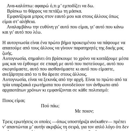
Ανα-καλύπτω: αφαιρώ ό,τι μ’ εμποδίζει να δω.
Βρίσκω το θάρρος να πετάξω τη μάσκα.
Εμφανίζομαι μπρος στον εαυτό μου και στους άλλους όπως
είμαι στ’ αλήθεια.
Αναλαμβάνω την ευθύνη γι’ αυτό που είμαι, γι’ αυτό που κάνω
και γι’ αυτό που λέω.
Η αυτογνωσία είναι ένα πρώτο βήμα προκειμένου να πάψουμε να
απαιτούμε από τους άλλους να γίνουν παρατηρητές της δικής μας
ζωής.
Αυτογνωσία, σημαίνει ότι βρίσκουμε το χρόνο να κοιτάξουμε μέσα
μας και να έρθουμε σε επαφή με αυτό που πιστεύουμε, αυτό που
σκεφτόμαστε, αυτό που αισθανόμαστε κι αυτό που είμαστε,
ανεξάρτητα από το τι θα άρεσε στους άλλους.
Αυτογνωσία, είναι να ξεκινάς από την αρχή. Είναι το πρώτο από τα
τρία υπαρξιακά ερωτήματα που συνοδεύουν τον άνθρωπο από
αρχαιοτάτων χρόνων κι εμφανίζονται σε κάθε πολιτισμό:
Ποιος είμαι;
Πού πάω;
Με ποιον;
Τρεις ερωτήσεις οι οποίες —όπως υποστήριζα ανέκαθεν— πρέπει
ν’ απαντώνται μ’ αυτήν ακριβώς τη σειρά, για τον απλό λόγο ότι δεν