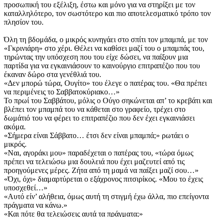
προσωπική του εξέλιξη, έστω και μόνο για να στηρίξει με τον
καταλληλότερο, τον σωστότερο και πιο αποτελεσματικό τρόπο τον
πλησίον του.
Όλη τη βδομάδα, ο μικρός κυνηγάει στο σπίτι τον μπαμπά, με τον
«Γκρινιάρη» στο χέρι. Θέλει να καθίσει μαζί του ο μπαμπάς του,
τηρώντας την υπόσχεση που του είχε δώσει, να παίξουν μια
παρτίδα για να εγκαινιάσουν το καινούργιο επιτραπέζιο που του
έκαναν δώρο στα γενέθλιά του.
«Δεν μπορώ τώρα, Ουγίτο» του έλεγε ο πατέρας του. «Θα πρέπει
να περιμένεις το Σαββατοκύριακο…»
Το πρωί του Σαββάτου, μόλις ο Ούγο σηκώνεται απ’ το κρεβάτι και
βλέπει τον μπαμπά του να κάθεται στο γραφείο, τρέχει στο
δωμάτιό του να φέρει το επιτραπέζιο που δεν έχει εγκαινιάσει
ακόμα.
«Σήμερα είναι Σάββατο… έτσι δεν είναι μπαμπά;» ρω­τάει ο
μικρός.
«Ναι, αγοράκι μου» παραδέχεται ο πατέρας του, «τώρα όμως
πρέπει να τελειώσω μια δουλειά που έχει μαζευτεί από τις
προηγούμενες μέρες. Ζήτα από τη μαμά να παίξει μαζί σου…»
«Όχι, όχι» διαμαρτύρεται ο εξάχρονος πιτσιρίκος. «Μου το έχεις
υποσχεθεί…»
«Αυτό είν’ αλήθεια, όμως αυτή τη στιγμή έχω άλλα, πιο επείγοντα
πράγματα να κάνω.»
«Και πότε θα τελειώσεις αυτά τα πράγματα;»