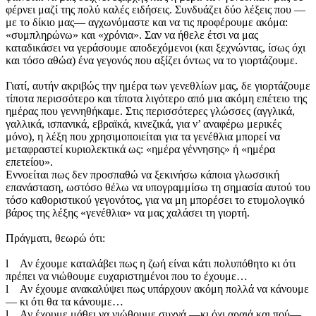
φέρνει μαζί της πολύ καλές ειδήσεις. Συνδυάζει δύο λέξεις που —
με το δίκιο μας— αγχωνόμαστε και να τις προφέρουμε ακόμα:
«συμπληρώνω» και «χρόνια». Σαν να ήθελε έτσι να μας
καταδικάσει να γεράσουμε αποδεχόμενοι (και ξεχνώντας, ίσως όχι
και τόσο αθώα) ένα γεγονός που αξίζει όντως να το γιορτάζουμε.
Γιατί, αυτήν ακριβώς την ημέρα των γενεθλίων μας, δε γιορτάζουμε
τίποτα περισσότερο και τίποτα λιγότερο από μια ακόμη επέτειο της
ημέρας που γεννηθήκαμε. Στις περισσότερες γλώσσες (αγγλικά,
γαλλικά, ισπανικά, εβραϊκά, κινεζικά, για ν’ αναφέρω μερικές
μόνο), η λέξη που χρησιμοποιείται για τα γενέθλια μπορεί να
μεταφραστεί κυριολεκτικά ως: «ημέρα γέννησης» ή «ημέρα
επετείου».
Εννοείται πως δεν προσπαθώ να ξεκινήσω κάποια γλωσσική
επανάσταση, ωστόσο θέλω να υπογραμμίσω τη σημασία αυτού του
τόσο καθοριστικού γεγονότος, για να μη μπορέσει το ετυμολογικό
βάρος της λέξης «γενέθλια» να μας χαλάσει τη γιορτή.
Πράγματι, θεωρώ ότι:
l Αν έχουμε καταλάβει πως η ζωή είναι κάτι πολυπόθητο κι ότι
πρέπει να νιώθουμε ευχαριστημένοι που το έχουμε…
l Αν έχουμε ανακαλύψει πως υπάρχουν ακόμη πολλά να κάνουμε
— κι ότι θα τα κάνουμε…
l Αν έχουμε μάθει να νιώθουμε συχνά —κι όχι αραιά και πού—