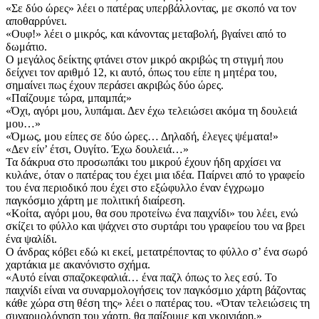
«Σε δύο ώρες» λέει ο πατέρας υπερβάλλοντας, με σκοπό να τον
αποθαρρύνει.
«Ουφ!» λέει ο μικρός, και κάνοντας μεταβολή, βγαίνει από το
δωμάτιο.
Ο μεγάλος δείκτης φτάνει στον μικρό ακριβώς τη στιγμή που
δείχνει τον αριθμό 12, κι αυτό, όπως του είπε η μητέρα του,
σημαίνει πως έχουν περάσει ακριβώς δύο ώρες.
«Παίζουμε τώρα, μπαμπά;»
«Όχι, αγόρι μου, λυπάμαι. Δεν έχω τελειώσει ακόμα τη δουλειά
μου…»
«Όμως, μου είπες σε δύο ώρες… Δηλαδή, έλεγες ψέματα!»
«Δεν είν’ έτσι, Ουγίτο. Έχω δουλειά…»
Τα δάκρυα στο προσωπάκι του μικρού έχουν ήδη αρχίσει να
κυλάνε, όταν ο πατέρας του έχει μια ιδέα. Παίρνει από το γραφείο
του ένα περιοδικό που έχει στο εξώφυλλο έναν έγχρωμο
παγκόσμιο χάρτη με πολιτική διαίρεση.
«Κοίτα, αγόρι μου, θα σου προτείνω ένα παιχνίδι» του λέει, ενώ
σκίζει το φύλλο και ψάχνει στο συρτάρι του γρα­φείου του να βρει
ένα ψαλίδι.
Ο άνδρας κόβει εδώ κι εκεί, μετατρέποντας το φύλλο σ’ ένα σωρό
χαρτάκια με ακανόνιστο σχήμα.
«Αυτό είναι σπαζοκεφαλιά… ένα παζλ όπως το λες εσύ. Το
παιχνίδι είναι να συναρμολογήσεις τον παγκόσμιο χάρτη βάζοντας
κάθε χώρα στη θέση της» λέει ο πατέρας του. «Όταν τελειώσεις τη
συναρμολόγηση του χάρτη, θα παίξουμε και γκρινιάρη.»