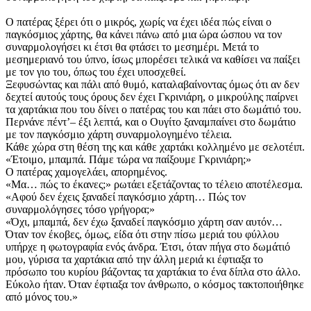
Ο πατέρας ξέρει ότι ο μικρός, χωρίς να έχει ιδέα πώς είναι ο
παγκόσμιος χάρτης, θα κάνει πάνω από μια ώρα ώσπου να τον
συναρμολογήσει κι έτσι θα φτάσει το μεσημέρι. Μετά το
μεσημεριανό του ύπνο, ίσως μπορέσει τελικά να καθίσει να παίξει
με τον γιο του, όπως του έχει υποσχεθεί.
Ξεφυσώντας και πάλι από θυμό, καταλαβαίνοντας όμως ότι αν δεν
δεχτεί αυτούς τους όρους δεν έχει Γκρινιάρη, ο μικρούλης παίρνει
τα χαρτάκια που του δίνει ο πατέρας του και πάει στο δωμάτιό του.
Περνάνε πέντ’– έξι λεπτά, και ο Ουγίτο ξαναμπαίνει στο δωμάτιο
με τον παγκόσμιο χάρτη συναρμολογημένο τέλεια.
Κάθε χώρα στη θέση της και κάθε χαρτάκι κολλημένο με σελοτέιπ.
«Έτοιμο, μπαμπά. Πάμε τώρα να παίξουμε Γκρινιάρη;»
Ο πατέρας χαμογελάει, απορημένος.
«Μα… πώς το έκανες;» ρωτάει εξετάζοντας το τέλειο αποτέλεσμα.
«Αφού δεν έχεις ξαναδεί παγκόσμιο χάρτη… Πώς τον
συναρμολόγησες τόσο γρήγορα;»
«Όχι, μπαμπά, δεν έχω ξαναδεί παγκόσμιο χάρτη σαν αυτόν…
Όταν τον έκοβες, όμως, είδα ότι στην πίσω μεριά του φύλλου
υπήρχε η φωτογραφία ενός άνδρα. Έτσι, όταν πήγα στο δωμάτιό
μου, γύρισα τα χαρτάκια από την άλλη μεριά κι έφτιαξα το
πρόσωπο του κυρίου βάζοντας τα χαρτάκια το ένα δίπλα στο άλλο.
Εύκολο ήταν. Όταν έφτιαξα τον άνθρωπο, ο κόσμος τακτοποιήθηκε
από μόνος του.»