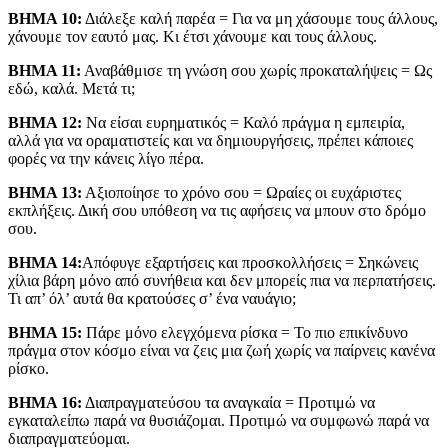
ΒΗΜΑ 10:
Διάλεξε καλή παρέα = Για να μη χάσουμε τους άλλους,
χάνουμε τον εαυτό μας. Κι έτσι χάνουμε και τους άλλους.
ΒΗΜΑ 11:
Αναβάθμισε τη γνώση σου χωρίς προκαταλήψεις = Ως
εδώ, καλά. Μετά τι;
ΒΗΜΑ 12:
Να είσαι ευρηματικός = Καλό πράγμα η εμπειρία,
αλλά για να οραματιστείς και να δημιουργήσεις, πρέπει κάποιες
φορές να την κάνεις λίγο πέρα.
ΒΗΜΑ 13:
Αξιοποίησε το χρόνο σου = Ωραίες οι ευχάριστες
εκπλήξεις. Δική σου υπόθεση να τις αφήσεις να μπουν στο δρόμο
σου.
ΒΗΜΑ 14:
Απόφυγε εξαρτήσεις και προσκολλήσεις = Σηκώνεις
χίλια βάρη μόνο από συνήθεια και δεν μπορείς πια να περπατήσεις.
Τι απ’ όλ’ αυτά θα κρατούσες σ’ ένα ναυάγιο;
ΒΗΜΑ 15:
Πάρε μόνο ελεγχόμενα ρίσκα = Το πιο επικίνδυνο
πράγμα στον κόσμο είναι να ζεις μια ζωή χωρίς να παίρνεις κανένα
ρίσκο.
ΒΗΜΑ 16:
Διαπραγματεύσου τα αναγκαία = Προτιμώ να
εγκαταλείπω παρά να θυσιάζομαι. Προτιμώ να συμφωνώ παρά να
διαπραγματεύομαι.