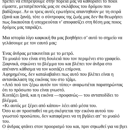
πρέπει να επιτρέψουμε στην πορεία μας να καθορίσει το ποιοι
είμαστε, μετατρέποντάς μας σε σκλάβους του δρόμου που
βαδίζουμε. Αν οι τρεις αυτές ερωτήσεις απαντηθούν με τη σειρά
(ξανά και ξανά), τότε ο σύντροφος της ζωής μας δεν θα θεωρήσει
πως δικαιούται ή υποχρεούται ν’ αποφασίζει στη θέση μας ποιος
δρόμος μας ταιριάζει.
Μια ιστορία λίγο καφκική θα μας βοηθήσει σ’ αυτό το σημείο να
γελάσουμε με τον εαυτό μας:
Ένας άνδρας μετακινείται με το μετρό.
Το μυαλό του είναι στη δουλειά που τον περιμένει στο γραφείο.
Ξαφνικά, σηκώνει το βλέμμα του και βλέπει τον άνδρα στο
απέναντι κάθισμα να τον κοιτάζει επίμονα.
Αφηρημένος, δεν καταλαβαίνει πως αυτό που βλέπει είναι η
αντανάκλαση της εικόνας του στο τζάμι.
«Από πού τον ξέρω αυτόν τον τύπο;» αναρωτιέται παρατηρώντας
ότι το πρόσωπο του είναι γνωστό.
Κοιτάζει ξανά, και η εικόνα —προφανώς— του ανταποδίδει το
βλέμμα.
«Κι αυτός με ξέρει από κάπου» λέει από μέσα του.
Όσο κι αν προσπαθεί να μη σκέφτεται την εικόνα αυτού του
γνωστού προσώπου, δεν καταφέρνει να τη βγάλει απ’ το μυαλό
του.
Ο άνδρας φτάνει στον προορισμό του και, πριν σηκωθεί για να βγει