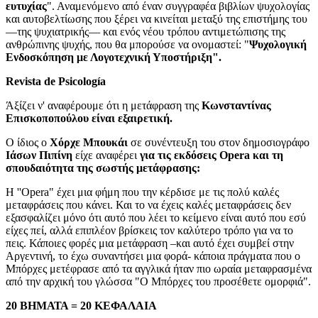
ευτυχίας
". Αναμενόμενο από έναν συγγραφέα βιβλίων ψυχολογίας
και αυτοβελτίωσης που ξέρει να κινείται μεταξύ της επιστήμης του
—της ψυχιατρικής— και ενός νέου τρόπου αντιμετώπισης της
ανθρώπινης ψυχής, που θα μπορούσε να ονομαστεί: "
Ψυχολογική
Ενδοσκόπηση με Λογοτεχνική Υποστήριξη".
Revista de Psicología
Άξίζει ν' αναφέρουμε ότι η μετάφραση της
Κωνσταντίνας
Επισκοποπούλου είναι εξαιρετική.
Ο ίδιος ο
Χόρχε Μπουκάι
σε συνέντευξη του στον δημοσιογράφο
Ιάσων Πιπίνη
είχε αναφέρει
για τις εκδόσεις Opera και τη
σπουδαιότητα της σωστής μετάφρασης:
Η ''Opera" έχει μια φήμη που την κέρδισε με τις πολύ καλές
μεταφράσεις που κάνει. Και το να έχεις καλές μεταφράσεις δεν
εξασφαλίζει μόνο ότι αυτό που λέει το κείμενο είναι αυτό που εσύ
είχες πεί, αλλά επιπλέον βρίσκεις τον καλύτερο τρόπο για να το
πεις. Κάποιες φορές μια μετάφραση –και αυτό έχει συμβεί στην
Αργεντινή, το έχω συναντήσει μια φορά- κάποια πράγματα που ο
Μπόρχες μετέφρασε από τα αγγλικά ήταν πιο ωραία μεταφρασμένα
από την αρχική του γλώσσα "Ο Μπόρχες του προσέθετε ομορφιά".
20 ΒΗΜΑΤΑ = 20 ΚΕΦΑΛΑΙΑ