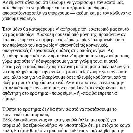
Αν είμαστε σίγουροι ότι θέλουμε να γνωρίσουμε τον εαυτό μας,
τότε θα πρέπει να μάθουμε να κοιταζόμαστε με θάρρος,
αποφασίζοντας απλά να υπάρχουμε — ακόμη και με τον κίνδυνο να
χαθούμε για λίγο.
Έτσι μόνο θα καταφέρουμε ν’ αφήσουμε τον εσωτερικό μας εαυτό
να μας καθορίζει. Δύσκολη δουλειά από μόνη της, προπάντων αν
κάποιος επιμένει να τη φέρει εις πέρας χωρίς ν’ απομονωθεί από
τον περίγυρό του και χωρίς ν’ απαρνηθεί τις κοινωνικές,
οικογενειακές ή εργασιακές ομάδες στις οποίες ανήκει. Ας
ξεκαθαρίσουμε κάτι: δεν προτείνω ν’ αρχίσουμε να αγνοούμε τους
γύρω μας ούτε ν’ αδιαφορήσουμε για τη γνώμη τους, κι αυτό
επειδή ξέρω καλά πως έχουμε ανάγκη από τη ματιά των άλλων για
να συμπληρώσουμε την αντίληψη που εμείς έχουμε για τον εαυτό
μας, αλλά και για να διακρίνουμε όσες πλευρές κρύβονται από το
βλέμμα μας σε σημεία σκοτεινά. Αν κάτι προτείνω, είναι να μην
καταδικάσουμε τον εαυτό μας να περιπλανιέται αναζητώντας μια
απάντηση στο ερώτημα: «ποιος είμαι;» ή «πώς θα έπρεπε να
είμαι;».
Τίθεται το ερώτημα: δεν θα ήταν σωστό να προτάσσουμε το
κοινωνικό του ατομικού;
Εδώ, διακινδυνεύοντας να κατηγορηθώ (άλλη μια φορά) για
ατομισμό, θα εξακολουθήσω να υποστηρίζω ότι, με στόχο το κοινό
καλό, θα ήταν θετικό να μπορούσε καθένας ν’ ασχοληθεί με την