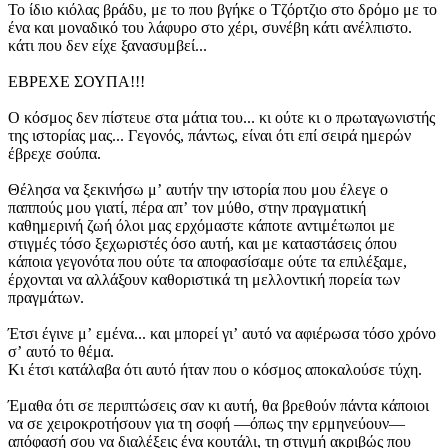
Το ίδιο κιόλας βράδυ, με το που βγήκε ο Τζόρτζιο στο δρόμο με το
ένα και μοναδικό του λάφυρο στο χέρι, συνέβη κάτι ανέλπιστο.
κάτι που δεν είχε ξανασυμβεί...
ΕΒΡΕΧΕ ΣΟΥΠΑ!!!
Ο κόσμος δεν πίστευε στα μάτια του... κι ούτε κι ο πρωταγωνιστής
της ιστορίας μας... Γεγονός, πάντως, είναι ότι επί σειρά ημερών
έβρεχε σούπα.
Θέλησα να ξεκινήσω μʼ αυτήν την ιστορία που μου έλεγε ο
παππούς μου γιατί, πέρα απʼ τον μύθο, στην πραγματική
καθημερινή ζωή όλοι μας ερχόμαστε κάποτε αντιμέτωποι με
στιγμές τόσο ξεχωριστές όσο αυτή, και με καταστάσεις όπου
κάποια γεγονότα που ούτε τα αποφασίσαμε ούτε τα επιλέξαμε,
έρχονται να αλλάξουν καθοριστικά τη μελλοντική πορεία των
πραγμάτων.
Έτσι έγινε μʼ εμένα... και μπορεί γιʼ αυτό να αφιέρωσα τόσο χρόνο
σʼ αυτό το θέμα.
Κι έτσι κατάλαβα ότι αυτό ήταν που ο κόσμος αποκαλούσε τύχη.
Έμαθα ότι σε περιπτώσεις σαν κι αυτή, θα βρεθούν πάντα κάποιοι
να σε χειροκροτήσουν για τη σοφή —όπως την ερμηνεύουν—
απόφασή σου να διαλέξεις ένα κουτάλι, τη στιγμή ακριβώς που