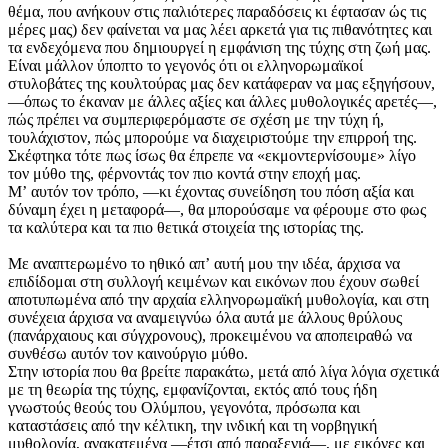
θέμα, που ανήκουν στις παλιότερες παραδόσεις κι έφτασαν ώς τις
μέρες μας) δεν φαίνεται να μας λέει αρκετά για τις πιθανότητες και
τα ενδεχόμενα που δημιουργεί η εμφάνιση της τύχης στη ζωή μας.
Είναι μάλλον ύποπτο το γεγονός ότι οι ελληνορωμαϊκοί
στυλοβάτες της κουλτούρας μας δεν κατάφεραν να μας εξηγήσουν,
—όπως το έκαναν με άλλες αξίες και άλλες μυθολογικές αρετές—,
πώς πρέπει να συμπεριφερόμαστε σε σχέση με την τύχη ή,
τουλάχιστον, πώς μπορούμε να διαχειριστούμε την επιρροή της.
Σκέφτηκα τότε πως ίσως θα έπρεπε να «εκμοντερνίσουμε» λίγο
τον μύθο της, φέρνοντάς τον πιο κοντά στην εποχή μας.
Μʼ αυτόν τον τρόπο, —κι έχοντας συνείδηση του πόση αξία και
δύναμη έχει η μεταφορά—, θα μπορούσαμε να φέρουμε στο φως
τα καλύτερα και τα πιο θετικά στοιχεία της ιστορίας της.
Με αναπτερωμένο το ηθικό απʼ αυτή μου την ιδέα, άρχισα να
επιδίδομαι στη συλλογή κειμένων και εικόνων που έχουν σωθεί
αποτυπωμένα από την αρχαία ελληνορωμαϊκή μυθολογία, και στη
συνέχεια άρχισα να αναμειγνύω όλα αυτά με άλλους θρύλους
(πανάρχαιους και σύγχρονους), προκειμένου να αποπειραθώ να
συνθέσω αυτόν τον καινούργιο μύθο.
Στην ιστορία που θα βρείτε παρακάτω, μετά από λίγα λόγια σχετικά
με τη θεωρία της τύχης, εμφανίζονται, εκτός από τους ήδη
γνωστούς θεούς του Ολύμπου, γεγονότα, πρόσωπα και
καταστάσεις από την κέλτικη, την ινδική και τη νορβηγική
μυθολογία, ανακατεμένα —έτσι από παραξενιά—, με εικόνες και