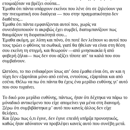
ετοιμαζόταν να βρέξει σούπα...
Έμαθα ότι πάντα υπάρχουν εκείνοι που λένε ότι σε ζηλεύουν για
την πνευματική σου διαύγεια — που στην πραγματικότητα δεν
διαθέτεις...
Έμαθα ότι πάντα εμφανίζονται αυτοί που, χωρίς να
συνειδητοποιούν τι ακριβώς έχει συμβεί, διατυμπανίζουν πως
θαυμάζουν τη διορατικότητά σου...
Έμαθα ακόμη, με λύπη και πόνο, ότι ποτέ δεν λείπουν κι αυτοί που
τους τρώει ο φθόνος τα σωθικά, γιατί θα ήθελαν να είναι στη θέση
σου εκείνη τη στιγμή, και θεωρούν —από μνησικακία ή από
φοβερή ζήλια— πως δεν σου αξίζει τίποτε απʼ τα καλά που σου
συμβαίνουν.
Ωστόσο, το πιο ενδιαφέρον ίσως απʼ όσα έμαθα είναι ότι, αν και η
τύχη δεν εξαρτάται μόνο από εσένα, εντούτοις, εξαρτάται και από
εσένα. Θέλω να πω ότι πάντα θα έχεις ένα μερίδιο ευθύνης γιʼ αυτό
που σου τυχαίνει.
Το δικό μου μερίδιο ευθύνης, πάντως, ήταν ότι δέχτηκα να πάρω το
μόναδικό αντικείμενο που είχε απομείνει για μένα στη διανομή.
Ξέρω ότι συμβιβάστηκα μʼ αυτό που κανείς άλλος δεν είχε
θελήσει.
Και ξέρω πως ό,τι έγινε, δεν έγινε επειδή υπήρξα προνοητικός,
καθώς ήταν αδύνατον να προβλέψει κανείς αυτό που συνέβη μετά.