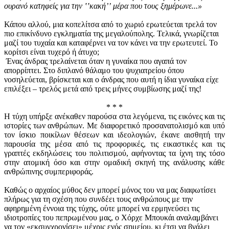
ουρανό κατηφείς για την ʽʽκακήʼʼ μέρα που τους ξημέρωνε...»
Κάπου αλλού, μια κοπελίτσα από το χωριό ερωτεύεται τρελά τον
πιο επικίνδυνο εγκληματία της μεγαλούπολης. Τελικά, γνωρίζεται
μαζί του τυχαία και καταφέρνει να τον κάνει να την ερωτευτεί. Το
κορίτσι είναι τυχερό ή άτυχο;
Ένας άνδρας τρελαίνεται όταν η γυναίκα που αγαπά τον
απορρίπτει. Στο διπλανό θάλαμο του ψυχιατρείου όπου
νοσηλεύεται, βρίσκεται και ο άνδρας που αυτή η ίδια γυναίκα είχε
επιλέξει – τρελός μετά από τρεις μήνες συμβίωσης μαζί της!
* * *
Η τύχη υπήρξε ανέκαθεν παρούσα στα λεγόμενα, τις εικόνες και τις
ιστορίες των ανθρώπων. Με διαφορετικό προσανατολισμό και υπό
τον ίσκιο ποικίλων θέσεων και ιδεολογιών, έκανε αισθητή την
παρουσία της μέσα από τις προφορικές, τις εικαστικές και τις
γραπτές εκδηλώσεις του πολιτισμού, αφήνοντας τα ίχνη της τόσο
στην ατομική όσο και στην ομαδική σκηνή της ανάλυσης κάθε
ανθρώπινης συμπεριφοράς.
Καθώς ο αρχαίος μύθος δεν μπορεί μόνος του να μας διαφωτίσει
πλήρως για τη σχέση που συνδέει τους ανθρώπους με την
αφηρημένη έννοια της τύχης, ούτε μπορεί να ερμηνεύσει τις
ιδιοτροπίες του πεπρωμένου μας, ο Χόρχε Μπουκάι αναλαμβάνει
να τον «εκσυγχρονίσει» μέχρις ενός σημείου, κι έτσι να βγάλει