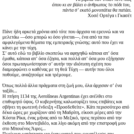
όπου κι αν βάλει ο άνθρωπος το πόδι του,
πάντα σʼ εκατό μονοπάτια θα πατάει.
Χοσέ Ορτέγα ι Γκασέτ
Πάνε ήδη αρκετά χρόνια από τότε που άρχισα να ερευνώ και να
μελετάω —όσο μπορώ κι όσο γίνεται—, ένα από τα πιο
αμφιλεγόμενα θέματα της εμπειρικής γνώσης: αυτό που έχει να
κάνει με την τύχη.
Σʼ αυτό εδώ το βιβλίο σκοπεύω να αφηγηθώ κάποια απʼ όσα
έμαθα, κάποια απʼ όσα έζησα, και πολλά απʼ όσα μου εξήγησαν
όσοι πρωταγωνίστησαν σʼ αυτήν την ιδιό­τυπη σχέση που
διαμορφώνει ο καθένας με τη θεά Τύχη — αυτήν που όλοι
ποθούμε, αναζητούμε και τρέμουμε.
Όπως πολλά άλλα πράγματα στη ζωή μου, όλα άρχισαν σʼ ένα
ταξίδι...
Η πτήση 1134 της Aerolíneas Argentinas έχει ανέλθει στο
επιθυμητό ύψος. Ο κυβερνήτης καλωσορίζει τους επιβάτες και
σβήνει τη φωτεινή ένδειξη «Προσδεθείτε». Κάτι περισσότερο από
δέκα ώρες με χωρίζουν από τη Μαδρίτη, είκοσι μέρες από την
Κόστα Ρίκα, ένας μήνας από το Μεξικό, τρεις περίπου από την
έκθεση στο Μοντεβιδέο, και λίγο ακόμη από την επιστροφή μου
στο Μπουένος Άιρες...
Περίεργη κατάσταση για έναν γιατρό που εγκατέλειψε την