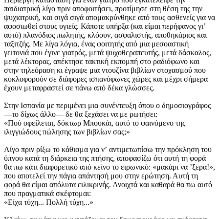
παιδιατρική λίγο πριν αποφοιτήσει, προτίμησε στη θέση της την
ψυχιατρική, και σιγά σιγά απομακρύνθηκε από τους ασθενείς για να
αφοσιωθεί στους υγιείς. Κάποτε υπήρξα (και είμαι περήφανος γιʼ
αυτό) πλανόδιος πωλητής, κλόουν, ασφαλιστής, αποθηκάριος και
ταξιτζής. Με λίγα λόγια, ένας φοιτητής από μια μεσοαστική
γειτονιά που έγινε γιατρός, μετά ψυχοθεραπευτής, μετά δάσκαλος,
μετά λέκτορας, απέκτησε τακτική εκπομπή στο ραδιόφωνο και
στην τηλεόραση κι έγραψε μια ντουζίνα βιβλίων στοχασμού που
κυκλοφορούν σε διάφορες ισπανόφωνες χώρες και μέχρι σήμερα
έχουν μεταφραστεί σε πάνω από δέκα γλώσσες.
Στην Ισπανία με περιμένει μια συνέντευξη όπου ο δημοσιογράφος
—το δίχως άλλο— δε θα ξεχάσει να με ρωτήσει:
«Πού οφείλεται, δόκτωρ Μπουκάι, αυτό το φαινόμενο της
ιλιγγιώδους πώλησης των βιβλίων σας;»
Λίγο πριν ρίξω το κάθισμα για νʼ αντιμετωπίσω την πρόκληση του
ύπνου κατά τη διάρκεια της πτήσης, αποφασίζω ότι αυτή τη φορά
θα πω κάτι διαφορετικό από κείνο το ειρωνικό: «μακάρι να ʼξερα!»,
που αποτελεί την πάγια απάντησή μου στην ερώτηση. Αυτή τη
φορά θα είμαι απόλυτα ειλικρινής. Ανοιχτά και καθαρά θα πω αυτό
που πραγματικά σκέφτομαι:
«Είχα τύχη... Πολλή τύχη...»