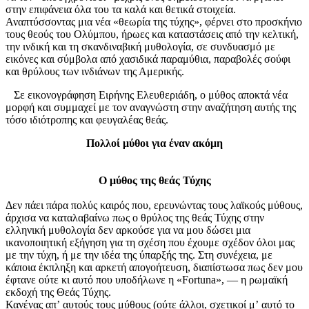
στην επιφάνεια όλα του τα καλά και θετικά στοιχεία.
Αναπτύσσοντας μια νέα «θεωρία της τύχης», φέρνει στο προσκήνιο
τους θεούς του Ολύμπου, ήρωες και καταστάσεις από την κελτική,
την ινδική και τη σκανδιναβική μυθολογία, σε συνδυασμό με
εικόνες και σύμβολα από χασιδικά παραμύθια, παραβολές σούφι
και θρύλους των ινδιάνων της Αμερικής.
Σε εικονογράφηση Ειρήνης Ελευθεριάδη, ο μύθος αποκτά νέα
μορφή και συμμαχεί με τον αναγνώστη στην αναζήτηση αυτής της
τόσο ιδιότροπης και φευγαλέας θεάς.
Πολλοί μύθοι για έναν ακόμη
Ο μύθος της θεάς Τύχης
Δεν πάει πάρα πολύς καιρός που, ερευνώντας τους λαϊκούς μύθους,
άρχισα να καταλαβαίνω πως ο θρύλος της θεάς Τύχης στην
ελληνική μυθολογία δεν αρκούσε για να μου δώσει μια
ικανοποιητική εξήγηση για τη σχέση που έχουμε σχέδον όλοι μας
με την τύχη, ή με την ιδέα της ύπαρξής της. Στη συνέχεια, με
κάποια έκπληξη και αρκετή απογοήτευση, διαπίστωσα πως δεν μου
έφτανε ούτε κι αυτό που υποδήλωνε η «Fortuna», — η ρωμαϊκή
εκδοχή της Θεάς Τύχης.
Κανένας απʼ αυτούς τους μύθους (ούτε άλλοι, σχετικοί μʼ αυτό το