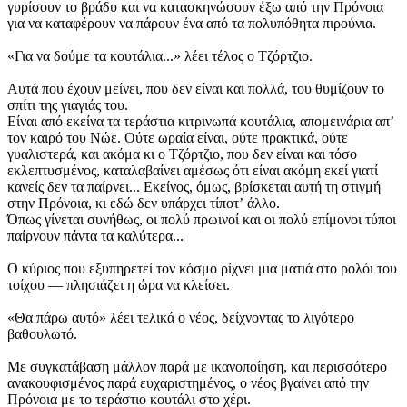
γυρίσουν το βράδυ και να κατασκηνώσουν έξω από την Πρόνοια
για να καταφέρουν να πάρουν ένα από τα πολυπόθητα πιρούνια.
«Για να δούμε τα κουτάλια...» λέει τέλος ο Τζόρτζιο.
Αυτά που έχουν μείνει, που δεν είναι και πολλά, του θυμίζουν το
σπίτι της γιαγιάς του.
Είναι από εκείνα τα τεράστια κιτρινωπά κουτάλια, απομεινάρια απʼ
τον καιρό του Νώε. Ούτε ωραία είναι, ούτε πρακτικά, ούτε
γυαλιστερά, και ακόμα κι ο Τζόρτζιο, που δεν είναι και τόσο
εκλεπτυσμένος, καταλαβαίνει αμέσως ότι είναι ακόμη εκεί γιατί
κανείς δεν τα παίρνει... Εκείνος, όμως, βρίσκεται αυτή τη στιγμή
στην Πρόνοια, κι εδώ δεν υπάρχει τίποτʼ άλλο.
Όπως γίνεται συνήθως, οι πολύ πρωινοί και οι πολύ επίμονοι τύποι
παίρνουν πάντα τα καλύτερα...
Ο κύριος που εξυπηρετεί τον κόσμο ρίχνει μια ματιά στο ρολόι του
τοίχου — πλησιάζει η ώρα να κλείσει.
«Θα πάρω αυτό» λέει τελικά ο νέος, δείχνοντας το λιγότερο
βαθουλωτό.
Με συγκατάβαση μάλλον παρά με ικανοποίηση, και περισσότερο
ανακουφισμένος παρά ευχαριστημένος, ο νέος βγαίνει από την
Πρόνοια με το τεράστιο κουτάλι στο χέρι.