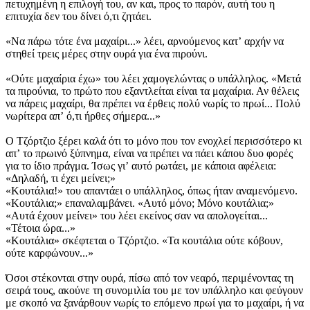
πετυχημένη η επιλογή του, αν και, προς το παρόν, αυτή του η
επιτυχία δεν του δίνει ό,τι ζητάει.
«Να πάρω τότε ένα μαχαίρι...» λέει, αρνούμενος κατʼ αρχήν να
στηθεί τρεις μέρες στην ουρά για ένα πιρούνι.
«Ούτε μαχαίρια έχω» του λέει χαμογελώντας ο υπάλληλος. «Μετά
τα πιρούνια, το πρώτο που εξαντλείται είναι τα μαχαίρια. Αν θέλεις
να πάρεις μαχαίρι, θα πρέπει να έρθεις πολύ νωρίς το πρωί... Πολύ
νωρίτερα απʼ ό,τι ήρθες σήμερα...»
Ο Τζόρτζιο ξέρει καλά ότι το μόνο που τον ενοχλεί περισσότερο κι
απʼ το πρωινό ξύπνημα, είναι να πρέπει να πάει κάπου δυο φορές
για το ίδιο πράγμα. Ίσως γιʼ αυτό ρωτάει, με κάποια αφέλεια:
«Δηλαδή, τι έχει μείνει;»
«Κουτάλια!» του απαντάει ο υπάλληλος, όπως ήταν αναμενόμενο.
«Κουτάλια;» επαναλαμβάνει. «Αυτό μόνο; Μόνο κουτάλια;»
«Αυτά έχουν μείνει» του λέει εκείνος σαν να απολογείται...
«Τέτοια ώρα...»
«Κουτάλια» σκέφτεται ο Τζόρτζιο. «Τα κουτάλια ούτε κόβουν,
ούτε καρφώνουν...»
Όσοι στέκονται στην ουρά, πίσω από τον νεαρό, περιμένοντας τη
σειρά τους, ακούνε τη συνομιλία του με τον υπάλληλο και φεύγουν
με σκοπό να ξανάρθουν νωρίς το επόμενο πρωί για το μαχαίρι, ή να