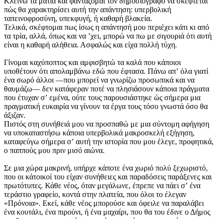
Κλείνω τα μάτια και φαντάζομαι τον δημοσιογράφο να σκέφτεται
πώς θα χαρακτηρίσει αυτή την απάντηση: υπερβολική
ταπεινοφροσύνη, υπεκφυγή, ή καθαρή βλακεία.
Τελικά, σκέφτομαι πως ίσως η απάντησή μου περιέχει κάτι κι από
τα τρία, αλλά, όπως και να ʼχει, μπορώ να πω με σιγουριά ότι αυτή
είναι η καθαρή αλήθεια. Ασφαλώς και είχα πολλή τύχη.
Γίνομαι καχύποπτος και αμφισβητώ τα καλά που κάποιοι
υποθέτουν ότι απολαμβάνω εδώ που έφτασα. Πάνω απʼ όλα γιατί
ένα σωρό άλλοι —που μπορεί να γνωρίζω προσωπικά και να
θαυμάζω— δεν κατάφεραν ποτέ να πλησιάσουν κάποια πράγματα
που έτυχαν σʼ εμένα, ούτε τους παρουσιάστηκε ώς σήμερα μια
πραγματική ευκαιρία να γίνουν τα έργα τους τόσο γνωστά όσο θα
άξιζαν.
Πιστός στη συνήθειά μου να προσπαθώ με μια σύντομη αφήγηση
να υποκαταστήσω κάποια υπερβολικά μακροσκελή εξήγηση,
καταφεύγω σήμερα σʼ αυτή την ιστορία που μου έλεγε, προφητικά,
ο παππούς μου πριν μισό αιώνα.
Σε μια χώρα μακρινή, υπήρχε κάποτε ένα χωριό πολύ ξεχωριστό,
που οι κάτοικοί του είχαν συνήθειες και παραδόσεις παράξενες και
πρωτότυπες. Κάθε νέος, όταν μεγάλωνε, έπρεπε να πάει σʼ ένα
τεράστιο γραφείο, κοντά στην πλατεία, που όλοι το έλεγαν
«Πρόνοια». Εκεί, κάθε νέος μπορούσε και όφειλε να παραλάβει
ένα κουτάλι, ένα πιρούνι, ή ένα μαχαίρι, που θα του έδινε ο Δήμος