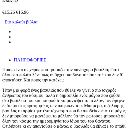
Σελίδες: 52
€15.26
€16.96
Στο καλαθι
βιβλια
ΠΛΗΡΟΦΟΡΙΕΣ
Ποιος είναι ο εχθρός που τροµάζει τον πανίσχυρο βασιλιά; Γιατί
όλοι στο παλάτι λένε πως υπάρχει µια δύναµη που ποτέ του δεν θʼ
αποκτήσει; Και ποιος την κατέχει;
Ήταν μια φορά ένας βασιλιάς που ήθελε να γίνει ο πιο ισχυρός
άνθρωπος του κόσμου, αλλά η δημοφιλία ενός μάγου που ζούσε
στο βασίλειό του και μπορούσε να μαντέψει το μέλλον, τον έφερνε
δεύτερο στις προτιμήσεις των υπηκόων του. Μια μέρα, ο ζηλιάρης
βασιλάς σκαρφίστηκε ένα τέχνασμα που θα αποδείκνυε ότι ο μάγος
δεν μπορούσε να μαντέψει το μέλλον: θα τον ρωτούσε μπροστά σε
όλον τον κόσμο την ημερομηνία του ίδιου του του θανάτου.
Οτιδήποτε κι αν απαντούσε ο μάγος, ο βασιλιάς θα έβγαζε το σπαθί