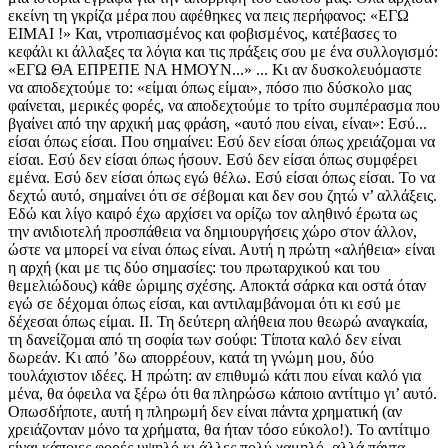
εκείνη τη γκρίζα μέρα που αφέθηκες να πεις περήφανος: «ΕΓΩ
ΕΙΜΑΙ !» Και, ντροπιασμένος και φοβισμένος, κατέβασες το
κεφάλι κι άλλαξες τα λόγια και τις πράξεις σου με ένα συλλογισμό:
«ΕΓΩ ΘΑ ΕΠΡΕΠΕ ΝΑ ΗΜΟΥΝ...» ... Κι αν δυσκολευόμαστε
να αποδεχτούμε το: «είμαι όπως είμαι», πόσο πιο δύσκολο μας
φαίνεται, μερικές φορές, να αποδεχτούμε το τρίτο συμπέρασμα που
βγαίνει από την αρχική μας φράση, «αυτό που είναι, είναι»: Εσύ...
είσαι όπως είσαι. Που σημαίνει: Εσύ δεν είσαι όπως χρειάζομαι να
είσαι. Εσύ δεν είσαι όπως ήσουν. Εσύ δεν είσαι όπως συμφέρει
εμένα. Εσύ δεν είσαι όπως εγώ θέλω. Εσύ είσαι όπως είσαι. Το να
δεχτώ αυτό, σημαίνει ότι σε σέβομαι και δεν σου ζητώ ν’ αλλάξεις.
Εδώ και λίγο καιρό έχω αρχίσει να ορίζω τον αληθινό έρωτα ως
την ανιδιοτελή προσπάθεια να δημιουργήσεις χώρο στον άλλον,
ώστε να μπορεί να είναι όπως είναι. Αυτή η πρώτη «αλήθεια» είναι
η αρχή (και με τις δύο σημασίες: του πρωταρχικού και του
θεμελιώδους) κάθε ώριμης σχέσης. Αποκτά σάρκα και οστά όταν
εγώ σε δέχομαι όπως είσαι, και αντιλαμβάνομαι ότι κι εσύ με
δέχεσαι όπως είμαι. ΙΙ. Τη δεύτερη αλήθεια που θεωρώ αναγκαία,
τη δανείζομαι από τη σοφία των σούφι: Τίποτα καλό δεν είναι
δωρεάν. Κι από ’δω απορρέουν, κατά τη γνώμη μου, δύο
τουλάχιστον ιδέες. Η πρώτη: αν επιθυμώ κάτι που είναι καλό για
μένα, θα όφειλα να ξέρω ότι θα πληρώσω κάποιο αντίτιμο γι’ αυτό.
Οπωσδήποτε, αυτή η πληρωμή δεν είναι πάντα χρηματική (αν
χρειάζονταν μόνο τα χρήματα, θα ήταν τόσο εύκολο!). Το αντίτιμο
είναι κάποιες φορές υψηλό κι άλλες πολύ χαμηλό, αλλά πάντα