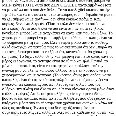
μπορεί να κάνει πάντα αυτό που θέλει, αλλά ο καθένας μπορεί να
ΜΗΝ κάνει ΠΟΤΕ αυτό που ΔΕΝ ΘΕΛΕΙ. Επαναλαμβάνω: Ποτέ
να μην κάνω αυτό που δεν θέλω. Το να αποδεχθεί κάποιος αυτήν
την ιδέα και να την κάνει σημείο αναφοράς του, —δηλαδή να μάθει
να ζει σύμφωνα με αυτήν—, δεν είναι εύκολο πράγμα. Και,
κυρίως, δεν είναι δωρεάν. (Τίποτα καλό δεν είναι, κι αυτό είναι
κάτι καλό). Αυτό που θέλω να πω είναι ότι, αν είμαι ενήλικος,
κανείς δεν μπορεί να με αναγκάσει να κάνω κάτι που δεν θέλω. Το
χειρότερο που μπορεί να μου συμβεί, σε κάθε περίπτωση, είναι να
το πληρώσω με τη ζωή μου. (Δεν θεωρώ μικρό αυτό το κόστος,
αλλά συνεχίζω να πιστεύω πως το να σκέφτομαι ότι δεν μπορώ να
το κάνω, διαφέρει από το να ξέρω ότι, κάνοντάς το, θα χάσω τη
ζωή μου.) Το δίχως άλλο, στην καθημερινή ζωή, έτσι όπως πάνε οι
μέρες κι έρχονται, το αντίτιμο είναι πολύ πιο χαμηλό. Γενικά, το
μόνο που απαιτείται, είναι να καταφέρω να απαλλαγώ απ’ την
ανάγκη μου να βλέπω κάποιους άλλους να με επικροτούν, να με
χειροκροτούν, να με αγαπούν. (Το κόστος, όπως μου αρέσει να το
αποκαλώ, είναι ότι όταν κάποιος τολμάει να πει «όχι» αρχίζει να
ανακαλύπτει κάποιες άγνωστες πλευρές των φίλων του: τον
σβέρκο, την πλάτη και όλα τα σημεία που γίνονται ορατά μόνο όταν
ο άλλος φεύγει.) Αυτές οι τρεις αλήθειες είναι για μένα ιδέες-
βουνά, ιδέες-ποτάμια, ιδέες-αστέρια. Αλήθειες που συνεχίζουν να
υπάρχουν μέσα από το πέρασμα του χρόνου και αντέχουν κάτω απ’
όλες τις συνθήκες. Έννοιες που δεν σχετίζονται μόνο με
συγκεκριμένες στιγμές, αλλά με όλες και με καθεμιά απ’ αυτές, και