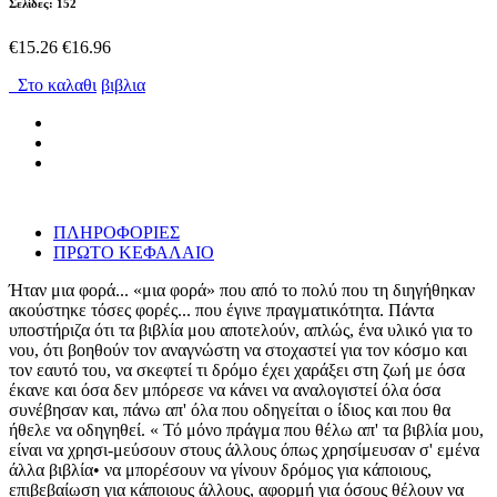
Σελίδες: 152
€15.26
€16.96
Στο καλαθι
βιβλια
ΠΛΗΡΟΦΟΡΙΕΣ
ΠΡΩΤΟ ΚΕΦΑΛΑΙΟ
Ήταν μια φορά... «μια φορά» που από το πολύ που τη διηγήθηκαν
ακούστηκε τόσες φορές... που έγινε πραγματικότητα. Πάντα
υποστήριζα ότι τα βιβλία μου αποτελούν, απλώς, ένα υλικό για το
νου, ότι βοηθούν τον αναγνώστη να στοχαστεί για τον κόσμο και
τον εαυτό του, να σκεφτεί τι δρόμο έχει χαράξει στη ζωή με όσα
έκανε και όσα δεν μπόρεσε να κάνει να αναλογιστεί όλα όσα
συνέβησαν και, πάνω απ' όλα που οδηγείται ο ίδιος και που θα
ήθελε να οδηγηθεί. « Τό μόνο πράγμα που θέλω απ' τα βιβλία μου,
είναι να χρησι-μεύσουν στους άλλους όπως χρησίμευσαν σ' εμένα
άλλα βιβλία• να μπορέσουν να γίνουν δρόμος για κάποιους,
επιβεβαίωση για κάποιους άλλους, αφορμή για όσους θέλουν να