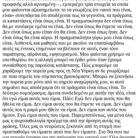
προφανής αλλά αγνοημένη—, εμπεριέχει τρία στοιχεία τα οποία
μου φαίνονται αξιοσημείωτα: το να γνωρίζεις ότι «αυτό που είναι,
είναι» συνεπάγεται ότι αποδέχεσαι πως τα γεγονότα, τα πράγματα,
οι καταστάσεις είναι όπως είναι. Η πραγματικότητα δεν είναι όπως
θα με συνέφερε εμένα να είναι. Δεν είναι όπως θα έπρεπε να είναι.
Δεν είναι όπως μου είπαν ότι θα είναι. Δεν είναι όπως ήταν. Δεν
είναι όπως θα είναι αύριο. Η πραγματικότητα γύρω μου είναι όπως
είναι. Ασθενείς και μαθητές που με ακούνε να επαναλαμβάνω
αυτές τις έννοιες επιμένουν να βλέπουν σε αυτές έναν τόνο
παραίτησης, αδράνειας, εφησυχασμού. Μου φαίνεται χρήσιμο να
υπενθυμίσω ότι η αλλαγή μπορεί να έρθει μόνο όταν έχουμε
συναίσθηση της παρούσας κατάστασης. Πώς μπορούμε να
χαράξουμε την πορεία μας προς τη Νέα Υόρκη αν δε γνωρίζουμε
σε ποιο σημείο του σύμπαντος βρισκόμαστε; Μπορώ να ξεκινήσω
την πορεία μου μόνο από το σημείο αναχώρησής μου, κι αυτό
σημαίνει πως αποδέχομαι ότι τα πράγματα είναι όπως είναι. Το
δεύτερο συμπέρασμα, άμεσα συνδεδεμένο με αυτήν την ιδέα, είναι
ότι εγώ είμαι αυτός που είμαι. Πάλι: Εγώ δεν είμαι αυτός που θα
ήθελα να είμαι. Δεν είμαι αυτός που θα έπρεπε να είμαι. Δεν είμαι
αυτός που η μαμά μου ήθελε να είμαι. Δεν είμαι καν αυτός που
ήμουν. Εγώ είμαι αυτός που είμαι. Παρεμπιπτόντως, για μένα όλη
μας η ψυχοπαθολογία προέρχεται από την άρνηση αυτής της
φράσης. Όλες μας οι νευρώσεις ξεκινούν από τη στιγμή που
προσπαθούμε να είμαστε αυτό που δεν είμαστε. Στο Να σου πω
μια ιστορία έγραψα για την απόρριψη του εαυτού μας: Όλα άρχισαν