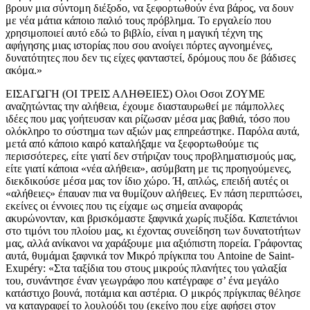
βρουν μια σύντομη διέξοδο, να ξεφορτωθούν ένα βάρος, να δουν
με νέα μάτια κάποιο παλιό τους πρόβλημα. Το εργαλείο που
χρησιμοποιεί αυτό εδώ το βιβλίο, είναι η μαγική τέχνη της
αφήγησης μιας ιστορίας που σου ανοίγει πόρτες αγνοημένες,
δυνατότητες που δεν τις είχες φανταστεί, δρόμους που δε βάδισες
ακόμα.»
ΕΙΣΑΓΩΓΗ (ΟΙ ΤΡΕΙΣ ΑΛΗΘΕΙΕΣ) Ολοι Οσοι ΖΟΥΜΕ
αναζητώντας την αλήθεια, έχουμε δια­σταυρωθεί με πάμπολλες
ιδέες που μας γοήτευσαν και ρίζωσαν μέσα μας βαθιά, τόσο που
ολόκληρο το σύστημα των αξιών μας επηρεάστηκε. Παρόλα αυτά,
μετά από κάποιο καιρό καταλήξαμε να ξεφορτωθούμε τις
περισσότερες, είτε γιατί δεν στήριζαν τους προβληματισμούς μας,
είτε γιατί κάποια «νέα αλήθεια», ασύμβατη με τις προηγούμενες,
διεκδικούσε μέσα μας τον ίδιο χώρο. Ή, απλώς, επειδή αυτές οι
«αλήθειες» έπαυαν πια να θυμίζουν αλήθειες. Εν πάση περιπτώσει,
εκείνες οι έννοιες που τις είχαμε ως σημεία αναφοράς
ακυρώνονταν, και βρισκόμαστε ξαφνικά χωρίς πυξίδα. Καπετάνιοι
στο τιμόνι του πλοίου μας, κι έχοντας συνείδηση των δυνατοτήτων
μας, αλλά ανίκανοι να χαράξουμε μια αξιόπιστη πορεία. Γράφοντας
αυτά, θυμάμαι ξαφνικά τον Μικρό πρίγκιπα του Antoine de Saint-
Exupéry: «Στα ταξίδια του στους μικρούς πλανήτες του γαλαξία
του, συνάντησε έναν γεωγράφο που κατέγραφε σ’ ένα μεγάλο
κατάστιχο βουνά, ποτάμια και αστέρια. Ο μικρός πρίγκιπας θέλησε
να καταγραφεί το λουλούδι του (εκείνο που είχε αφήσει στον