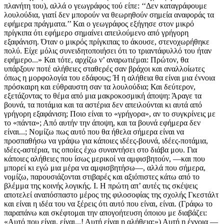
πλανήτη του), αλλά ο γεωγράφος τού είπε: ‘‘Δεν καταγράφουμε
λουλούδια, γιατί δεν μπορούν να θεωρηθούν σημεία αναφοράς τα
εφήμερα πράγματα.’’ Και ο γεωγράφος εξήγησε στον μικρό
πρίγκιπα ότι εφήμερο σημαίνει απειλούμενο από γρήγορη
εξαφάνιση. Όταν ο μικρός πρίγκιπας το άκουσε, στενοχωρήθηκε
πολύ. Είχε μόλις συνειδητοποιήσει ότι το τριαντάφυλλό του ήταν
εφήμερο...» Και τότε, αρχίζω ν’ αναρωτιέμαι: Πρώτον, θα
υπάρξουν ποτέ αλήθειες σταθερές σαν βράχοι και αναλλοίωτες
όπως η μορφολογία του εδάφους; Ή η αλήθεια θα είναι μια έννοια
πρόσκαιρη και εύθραυστη σαν τα λουλούδια; Και δεύτερον,
εξετάζοντας το θέμα από μια μακροκοσμική άποψη: Άραγε τα
βουνά, τα ποτάμια και τα αστέρια δεν απειλούνται κι αυτά από
γρήγορη εξαφάνιση; Ποιο είναι το «γρήγορα», αν το συγκρίνεις με
το «πάντα»; Από αυτήν την άποψη, και τα βουνά εφήμερα δεν
είναι...; Νομίζω πως αυτό που θα ήθελα σήμερα είναι να
προσπαθήσω να γράψω για κάποιες ιδέες-βουνά, ιδέες-ποτάμια,
ιδέες-αστέρια, τις οποίες έχω συναντήσει στο διάβα μου. Για
κάποιες αλήθειες που ίσως μερικοί να αμφισβητούν, —και που
μπορεί κι εγώ μια μέρα να αμφισβητήσω—, αλλά που σήμερα,
νομίζω, παρουσιάζονται στιβαρές και αξιόπιστες κάτω από το
βλέμμα της κοινής λογικής. Ι. Η πρώτη απ’ αυτές τις σκέψεις
αποτελεί αναπόσπαστο μέρος της φιλοσοφίας της σχολής Γκεστάλτ
και είναι η ιδέα του να ξέρεις ότι αυτό που είναι, είναι. (Γράφω το
παραπάνω και σκέφτομαι την απογοήτευση όποιου με διαβάζει:
«Αυτό που είναι, είναι...! Αυτή είναι η αλήθεια;») Αυτή η έννοια —