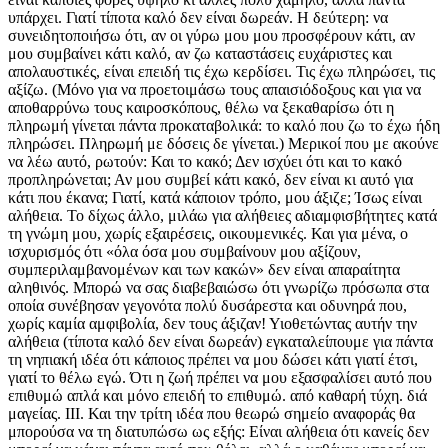
υπάρχει. Γιατί τίποτα καλό δεν είναι δωρεάν. Η δεύτερη: να
συνειδητοποιήσω ότι, αν οι γύρω μου μου προσφέρουν κάτι, αν
μου συμβαίνει κάτι καλό, αν ζω καταστάσεις ευχάριστες και
απολαυστικές, είναι επειδή τις έχω κερδίσει. Τις έχω πληρώσει, τις
αξίζω. (Μόνο για να προετοιμάσω τους απαισιόδοξους και για να
αποθαρρύνω τους καιροσκόπους, θέλω να ξεκαθαρίσω ότι η
πληρωμή γίνεται πάντα προκαταβολικά: το καλό που ζω το έχω ήδη
πληρώσει. Πληρωμή με δόσεις δε γίνεται.) Μερικοί που με ακούνε
να λέω αυτό, ρωτούν: Και το κακό; Δεν ισχύει ότι και το κακό
προπληρώνεται; Αν μου συμβεί κάτι κακό, δεν είναι κι αυτό για
κάτι που έκανα; Γιατί, κατά κάποιον τρόπο, μου άξιζε; Ίσως είναι
αλήθεια. Το δίχως άλλο, μιλάω για αλήθειες αδιαμφισβήτητες κατά
τη γνώμη μου, χωρίς εξαιρέσεις, οικουμενικές. Και για μένα, ο
ισχυρισμός ότι «όλα όσα μου συμβαίνουν μου αξίζουν,
συμπεριλαμβανομένων και των κακών» δεν είναι απαραίτητα
αληθινός. Μπορώ να σας διαβεβαιώσω ότι γνωρίζω πρόσωπα στα
οποία συνέβησαν γεγονότα πολύ δυσάρεστα και οδυνηρά που,
χωρίς καμία αμφιβολία, δεν τους άξιζαν! Υιοθετώντας αυτήν την
αλήθεια (τίποτα καλό δεν είναι δωρεάν) εγκαταλείπουμε για πάντα
τη νηπιακή ιδέα ότι κάποιος πρέπει να μου δώσει κάτι γιατί έτσι,
γιατί το θέλω εγώ. Ότι η ζωή πρέπει να μου εξασφαλίσει αυτό που
επιθυμώ απλά και μόνο επειδή το επιθυμώ. από καθαρή τύχη. διά
μαγείας. ΙΙΙ. Και την τρίτη ιδέα που θεωρώ σημείο αναφοράς θα
μπορούσα να τη διατυπώσω ως εξής: Είναι αλήθεια ότι κανείς δεν