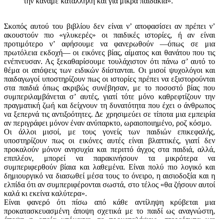
την κάναμε κατάλληλη και για μικρά παιδάκια».
Σκοπός αυτού του βιβλίου δεν είναι ν’ αποφασίσει αν πρέπει ν’
ακουστούν πιο «γλυκερές» οι παιδικές ιστορίες, ή αν είναι
προτιμότερο ν’ αφήσουμε να φανερωθούν —όπως σε μια
πρωτόλεια εκδοχή— οι εικόνες βίας, αίματος και θανάτου που τις
ενέπνευσαν. Ας ξεκαθαρίσουμε τουλάχιστον ότι πάνω σ’ αυτό το
θέμα οι απόψεις των ειδικών διίστανται. Οι μισοί ψυχολόγοι και
παιδαγωγοί υποστηρίζουν πως οι ιστορίες πρέπει να εξιστορούνται
στα παιδιά όπως ακριβώς συνέβησαν, με το ποσοστό βίας που
συμπεριλαμβάνεται σ’ αυτές, γιατί τότε μόνο καθρεφτίζουν την
πραγματική ζωή και δείχνουν τη δυνατότητα που έχει ο άνθρωπος
να ξεπερνά τις αντιξοότητες. Δε χρησιμεύει σε τίποτα μια εμπειρία
αν περιγράφει μόνον έναν ανύπαρκτο, ωραιοποιημένο, ροζ κόσμο.
Οι άλλοι μισοί, με τους γονείς των παιδιών επικεφαλής,
υποστηρίζουν πως οι εικόνες αυτές είναι βλαπτικές, γιατί δεν
προκαλούν μόνον ανησυχία και περιττό άγχος στα παιδιά, αλλά,
επιπλέον, μπορεί να παρακινήσουν τα μικρότερα να
συμπεριφερθούν βίαια και λαθεμένα. Είναι πολύ πιο λογικό και
δημιουργικό να διασωθεί μέσα τους το όνειρο, η αισιο­δοξία και η
ελπίδα ότι αν συμπεριφέρονται σωστά, στο τέλος «θα ζήσουν αυτοί
καλά κι εκείνα καλύτερα».
Είναι φανερό ότι πίσω από κάθε αντίληψη κρύβεται μια
προκατασκευασμένη άποψη σχετικά με το παιδί ως αναγνώστη,