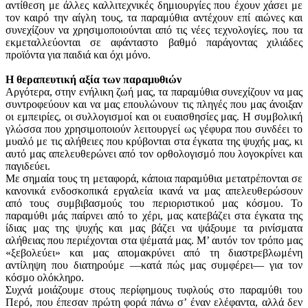
αντίθεση με άλλες καλλιτεχνικές δημιουργίες που έχουν χάσει με
τον καιρό την αίγλη τους, τα παραμύθια αντέχουν επί αιώνες και
συνεχίζουν να χρησιμοποιούνται από τις νέες τεχνολογίες, που τα
εκμεταλλεύονται σε αφάνταστο βαθμό παράγοντας χιλιάδες
προϊόντα για παιδιά και όχι μόνο.
Η θεραπευτική αξία των παραμυθιών
Αργότερα, στην ενήλικη ζωή μας, τα παραμύθια συνεχίζουν να μας
συντροφεύουν και να μας επουλώνουν τις πληγές που μας άνοιξαν
οι εμπειρίες, οι συλλογισμοί και οι ευαισθησίες μας. Η συμβολική
γλώσσα που χρησιμοποιούν λειτουργεί ως γέφυρα που συνδέει το
μυαλό με τις αλήθειες που κρύβονται στα έγκατα της ψυχής μας, κι
αυτό μας απελευθερώνει από τον ορθολογισμό που λογοκρίνει και
παγιδεύει.
Με σημαία τους τη μεταφορά, κάποια παραμύθια μετατρέπονται σε
κανονικά ενδοσκοπικά εργαλεία ικανά να μας απελευθερώσουν
από τους συμβιβασμούς του περιοριστικού μας κόσμου. Το
παραμύθι μάς παίρνει από το χέρι, μας κατεβάζει στα έγκατα της
ίδιας μας της ψυχής και μας βάζει να ψάξουμε τα ρινίσματα
αλήθειας που περιέχονται στα ψέματά μας. Μ’ αυτόν τον τρόπο μας
«ξεβολεύει» και μας απομακρύνει από τη διαστρεβλωμένη
αντίληψη που διατηρούμε —κατά πώς μας συμφέρει— για τον
κόσμο ολόκληρο.
Συχνά μοιάζουμε στους περίφημους τυφλούς στο παραμύθι του
Περό, που έπεσαν πρώτη φορά πάνω σ’ έναν ελέφαντα, αλλά δεν