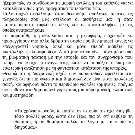
ήξεραν πώς να συνθέσουν τη μερική αντίληψη του καθενός για να
καταλάβουν πώς ήταν πραγματικά το τεράστιο ζώο.
Πολύ συχνά σφάλλουμε όταν θεωρούμε απολύτως σωστές τις
πληροφορίες που μας στέλνουν οι αισθήσεις μας, ή όταν
εμπιστευόμαστε τυφλά τις ιδέες και τις προκαταλήψεις με τις
οποίες ανατραφήκαμε.
Το παραμύθι, η μυθοπλασία και η μεταφορά, επιχειρούν να
προσεγγίσουν από άλλο δρόμο τη σοφία που δεν μπορεί κανείς να
επεξεργαστεί νοητικά, απλά και μόνο επειδή διαθέτει τις
«κατάλληλες πληροφορίες». Αυτό μπορεί να γίνει μόνο μέσα από
τη βιωματική ταύτιση με την ιστορία και τον συγχρονισμό που
μπορεί να πετύχει ο αναγνώστης, ώστε να ταιριάξει τη δική του
εσωτερική αναζήτηση με τη φανταστική κατάσταση της ιστορίας.
Θεωρώ ότι η διαχρονική ισχύς των παραμυθιών οφείλεται στο
γεγονός ότι τα πιο γνωστά και δημοφιλή δεν είναι ποτέ απολύτως
σαφή, και αφήνουν πάντα το περιθώριο για νέες ερμηνείες, πράγμα
που πιθανότατα δημιουργεί γύρω τους μια αύρα μαγική, ελκυστική
και μυστηριώδη.
«Τα χρόνια περνούν, κι αυτήν την ιστορία την έχω διηγηθεί
τόσο πολλές φορές, ώστε δεν ξέρω πια αν στ’ αλήθεια τη
θυμάμαι, ή αν θυμάμαι απλώς τα λόγια με τα οποία τη
διηγούμαι.»