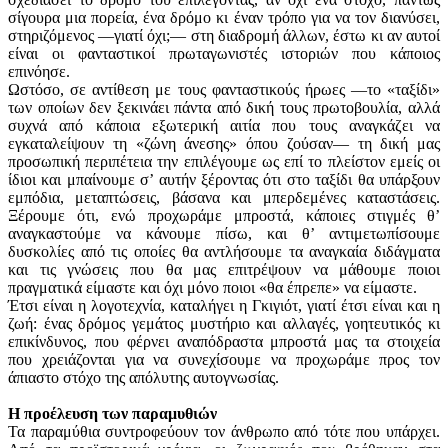
σίγουρα μια πορεία, ένα δρόμο κι έναν τρόπο για να τον διανύσει,
στηριζόμενος —γιατί όχι;— στη διαδρομή άλλων, έστω κι αν αυτοί
είναι οι φανταστικοί πρωταγωνιστές ιστοριών που κάποιος
επινόησε.
Ωστόσο, σε αντίθεση με τους φανταστικούς ήρωες —το «ταξίδι»
των οποίων δεν ξεκινάει πάντα από δική τους πρωτοβουλία, αλλά
συχνά από κάποια εξωτερική αιτία που τους αναγκάζει να
εγκαταλείψουν τη «ζώνη άνεσης» όπου ζούσαν— τη δική μας
προσωπική περιπέτεια την επιλέγουμε ως επί το πλείστον εμείς οι
ίδιοι και μπαίνουμε σ’ αυτήν ξέροντας ότι στο ταξίδι θα υπάρξουν
εμπόδια, μεταπτώσεις, βάσανα και μπερδεμένες καταστάσεις.
Ξέρουμε ότι, ενώ προχωράμε μπροστά, κάποιες στιγμές θ’
αναγκαστούμε να κάνουμε πίσω, και θ’ αντιμετωπίσουμε
δυσκολίες από τις οποί­ες θα αντλήσουμε τα αναγκαία διδάγματα
και τις γνώσεις που θα μας επιτρέψουν να μάθουμε ποιοι
πραγματικά είμαστε και όχι μόνο ποιοι «θα έπρεπε» να είμαστε.
Έτσι είναι η λογοτεχνία, καταλήγει η Γκιγιότ, γιατί έτσι είναι και η
ζωή: ένας δρόμος γεμάτος μυστήριο και αλλαγές, γοητευτικός κι
επικίνδυνος, που φέρνει αναπόδραστα μπροστά μας τα στοιχεία
που χρειάζονται για να συνεχίσουμε να προχωράμε προς τον
άπιαστο στόχο της απόλυτης αυτογνωσίας.
Η προέλευση των παραμυθιών
Τα παραμύθια συντροφεύουν τον άνθρωπο από τότε που υπάρχει.