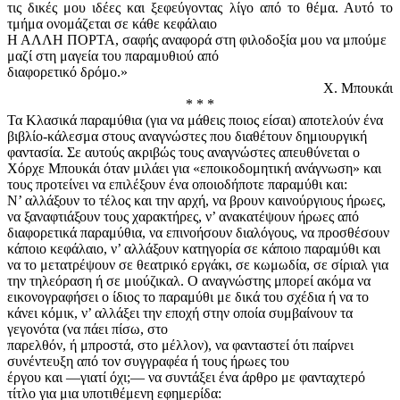
τις δικές μου ιδέες και ξεφεύγοντας λίγο από το θέμα. Αυτό το
τμήμα ονομάζεται σε κάθε κεφάλαιο
Η ΑΛΛΗ ΠΟΡΤΑ, σαφής αναφορά στη φιλοδοξία μου να μπούμε
μαζί στη μαγεία του παραμυθιού από
διαφορετικό δρόμο.»
Χ. Μπουκάι
* * *
Τα Κλασικά παραμύθια (για να μάθεις ποιος είσαι) αποτελούν ένα
βιβλίο-κάλεσμα στους αναγνώστες που διαθέτουν δημιουργική
φαντασία. Σε αυτούς ακριβώς τους αναγνώστες απευθύνεται ο
Χόρχε Μπουκάι όταν μιλάει για «εποικοδομητική ανάγνωση» και
τους προτείνει να επιλέξουν ένα οποιοδήποτε παραμύθι και:
Ν’ αλλάξουν το τέλος και την αρχή, να βρουν καινούργιους ήρωες,
να ξαναφτιάξουν τους χαρακτήρες, ν’ ανακατέψουν ήρωες από
διαφορετικά παραμύθια, να επινοήσουν διαλόγους, να προσθέσουν
κάποιο κεφάλαιο, ν’ αλλάξουν κατηγορία σε κάποιο παραμύθι και
να το μετατρέψουν σε θεατρικό εργάκι, σε κωμωδία, σε σίριαλ για
την τηλεόραση ή σε μιούζικαλ. Ο αναγνώστης μπορεί ακόμα να
εικονογραφήσει ο ίδιος το παραμύθι με δικά του σχέδια ή να το
κάνει κόμικ, ν’ αλλάξει την εποχή στην οποία συμβαίνουν τα
γεγονότα (να πάει πίσω, στο
παρελθόν, ή μπροστά, στο μέλλον), να φανταστεί ότι παίρνει
συνέντευξη από τον συγγραφέα ή τους ήρωες του
έργου και —γιατί όχι;— να συντάξει ένα άρθρο με φανταχτερό
τίτλο για μια υποτιθέμενη εφημερίδα: