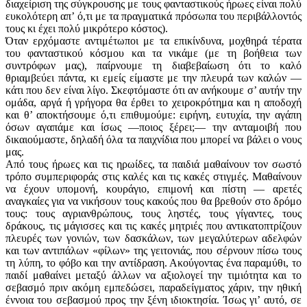
διαχείριση της σύγκρουσης με τους φανταστικούς ήρωες είναι πολύ
ευκολότερη απ’ ό,τι με τα πραγματικά πρόσωπα του περιβάλλοντός
τους κι έχει πολύ μικρότερο κόστος).
Όταν ερχόμαστε αντιμέτωποι με τα επικίνδυνα, μοχθηρά τέρατα
του φανταστικού κόσμου και τα νικάμε (με τη βοήθεια των
συντρόφων μας), παίρνουμε τη διαβεβαίωση ότι το καλό
θριαμβεύει πάντα, κι εμείς είμαστε με την πλευρά των καλών —
κάτι που δεν είναι λίγο. Σκεφτόμαστε ότι αν ανήκουμε σ’ αυτήν την
ομάδα, αργά ή γρήγορα θα έρθει το χειροκρότημα και η αποδοχή
και θ’ αποκτήσουμε ό,τι επιθυμούμε: ειρήνη, ευτυχία, την αγάπη
όσων αγαπάμε και ίσως —ποιος ξέρει;— την ανταμοιβή που
δικαιούμαστε, δηλαδή όλα τα παιχνίδια που μπορεί να βάλει ο νους
μας.
Από τους ήρωες και τις ηρωίδες, τα παιδιά μαθαίνουν τον σωστό
τρόπο συμπεριφοράς στις καλές και τις κακές στιγμές. Μαθαίνουν
να έχουν υπομονή, κουράγιο, επιμονή και πίστη — αρετές
αναγκαίες για να νικήσουν τους κακούς που θα βρεθούν στο δρόμο
τους: τους αγριανθρώπους, τους ληστές, τους γίγαντες, τους
δράκους, τις μάγισσες και τις κακές μητριές που αντικατοπτρίζουν
πλευρές των γονιών, των δασκάλων, των μεγαλύτερων αδελφών
και των αντιπάλων «φίλων» της γειτονιάς, που σέρνουν πίσω τους
τη λύπη, το φόβο και την αντίδραση. Ακούγοντας ένα παραμύθι, το
παιδί μαθαίνει μεταξύ άλλων να αξιολογεί την τιμιότητα και το
σεβασμό πριν ακόμη εμπεδώσει, παραδείγματος χάριν, την ηθική
έννοια του σεβασμού προς την ξένη ιδιοκτησία. Ίσως γι’ αυτό, σε