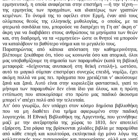
ερμηνευτική, η οποία αναφέρεται στην επιστήμη —ή την τέχνη—
της ερμηνείας των πραγμάτων, και ιδιαιτέρως των γραπτών
κειμένων. Το όνομά της το οφείλει στον Ερμή, έναν από τους
ολύμπιους θεούς της ελληνικής μυθολογίας, ο οποίος, με τα
φτερωτά σανδάλια του, μπορούσε να διατρέχει τη Γη απ’ άκρη σ’
άκρη για να διαβιβάσει στους ανθρώπους τα μηνύματα των θεών
και, στη διαδρομή, να τα «ερμηνεύει» ώστε οι θνητοί να μπορούν
να καταλάβουν το βαθύτερο νόημα και το μεγαλείο τους.
Παρατηρώντας από κάποια απόσταση την καθημερινότητα,
βλέπουμε ξεκάθαρα ότι, τόσο ως κοινωνία όσο και ατομικά, όλοι
μας υποβαθμίζουμε τη σημασία των παραμυθιών (κατά τη βιβλική
μεταφορά: «δείχνοντας ανυπακοή στη θεϊκή εντολή»), ωστόσο,
αυτό το μαγικό σύμπαν επιστρέφει συνεχώς επειδή, νομίζω, έχει
ακόμη πολλά να μας πει. πράγματα που χρειάζεται ν’ ακούσουμε
ξανά και ξανά. Αυτό είναι στην κυριολεξία φανταστικό, γιατί το
μήνυμα των παραμυθιών δεν είναι ίδιο για όλους, και η πρώτη
εντύπωση που αποκομίσαμε στο πρώτο μας παιδικό άκουσμα
μπορεί ν’ απέχει πολύ από την τελευταία.
Απ’ όσο γνωρίζω, δεν υπάρχει στον κόσμο δημόσια βιβλιοθήκη
που να μη διαθέτει ένα τμήμα αφιερωμένο στην παιδική
λογοτεχνία. Η Εθνική Βιβλιοθήκη της Αργεντινής, που γεννήθηκε
μαζί με την ανεξαρτησία της χώρας το 1810, δεν αποτελεί
εξαίρεση. Στα ράφια της βρίσκονται χιλιάδες βιβλία με παραμύθια
από κάθε εποχή και κουλτούρα, εκπληκτικά όχι μόνο λόγω της
καλλιτεχνικής τους τυπογραφίας και παρουσίασης, αλλά και γιατί