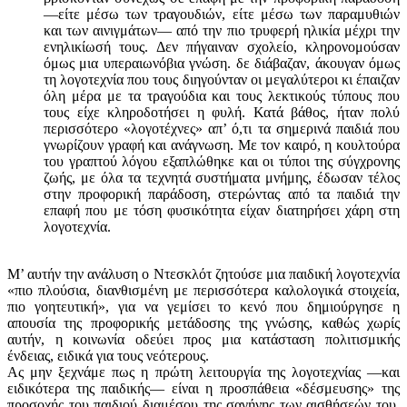
—είτε μέσω των τραγουδιών, είτε μέσω των παραμυθιών
και των αινιγμάτων— από την πιο τρυφερή ηλικία μέχρι την
ενηλικίωσή τους. Δεν πήγαιναν σχολείο, κληρονομούσαν
όμως μια υπεραιωνόβια γνώση. δε διάβαζαν, άκουγαν όμως
τη λογοτεχνία που τους διηγούνταν οι μεγαλύτεροι κι έπαιζαν
όλη μέρα με τα τραγούδια και τους λεκτικούς τύπους που
τους είχε κληροδοτήσει η φυλή. Κατά βάθος, ήταν πολύ
περισσότερο «λογοτέχνες» απ’ ό,τι τα σημερινά παιδιά που
γνωρίζουν γραφή και ανάγνωση. Με τον καιρό, η κουλτούρα
του γραπτού λόγου εξαπλώθηκε και οι τύποι της σύγχρονης
ζωής, με όλα τα τεχνητά συστήματα μνήμης, έδωσαν τέλος
στην προφορική παράδοση, στερώντας από τα παιδιά την
επαφή που με τόση φυσικότητα είχαν διατηρήσει χάρη στη
λογοτεχνία.
Μ’ αυτήν την ανάλυση ο Ντεσκλότ ζητούσε μια παιδική λογοτεχνία
«πιο πλούσια, διανθισμένη με περισσότερα καλολογικά στοιχεία,
πιο γοητευτική», για να γεμίσει το κενό που δημιούργησε η
απουσία της προφορικής μετάδοσης της γνώσης, καθώς χωρίς
αυτήν, η κοινωνία οδεύει προς μια κατάσταση πολιτισμικής
ένδειας, ειδικά για τους νεότερους.
Ας μην ξεχνάμε πως η πρώτη λειτουργία της λογο­τεχνίας —και
ειδικότερα της παιδικής— είναι η προσπάθεια «δέσμευσης» της
προσοχής του παιδιού διαμέσου της σαγήνης των αισθήσεών του.