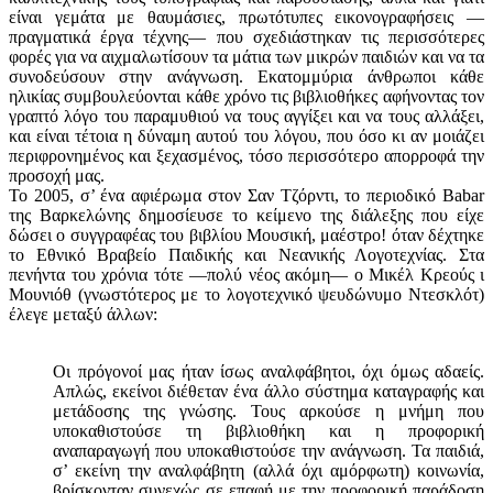
είναι γεμάτα με θαυμάσιες, πρωτότυπες εικονογραφήσεις —
πραγματικά έργα τέχνης— που σχεδιάστηκαν τις περισσότερες
φορές για να αιχμαλωτίσουν τα μάτια των μικρών παιδιών και να τα
συνοδεύσουν στην ανάγνωση. Εκατομμύρια άνθρωποι κάθε
ηλικίας συμβουλεύονται κάθε χρόνο τις βιβλιοθήκες αφήνοντας τον
γραπτό λόγο του παραμυθιού να τους αγγίξει και να τους αλλάξει,
και είναι τέτοια η δύναμη αυτού του λόγου, που όσο κι αν μοιάζει
περιφρονημένος και ξεχασμένος, τόσο περισσότερο απορροφά την
προσοχή μας.
Το 2005, σ’ ένα αφιέρωμα στον Σαν Τζόρντι, το περιοδικό Babar
της Βαρκελώνης δημοσίευσε το κείμενο της διάλεξης που είχε
δώσει ο συγγραφέας του βιβλίου Μουσική, μαέστρο! όταν δέχτηκε
το Εθνικό Βραβείο Παιδικής και Νεανικής Λογοτεχνίας. Στα
πενήντα του χρόνια τότε —πολύ νέος ακόμη— ο Μικέλ Κρεούς ι
Μουνιόθ (γνωστότερος με το λογοτεχνικό ψευδώνυμο Ντεσκλότ)
έλεγε μεταξύ άλλων:
Οι πρόγονοί μας ήταν ίσως αναλφάβητοι, όχι όμως αδαείς.
Απλώς, εκείνοι διέθεταν ένα άλλο σύστημα καταγραφής και
μετάδοσης της γνώσης. Τους αρκούσε η μνήμη που
υποκαθιστούσε τη βιβλιοθήκη και η προφορική
αναπαραγωγή που υποκαθιστούσε την ανάγνωση. Τα παιδιά,
σ’ εκείνη την αναλφάβητη (αλλά όχι αμόρφωτη) κοινωνία,
βρίσκονταν συνεχώς σε επαφή με την προφορική παράδοση