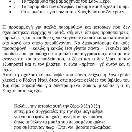
. Τα παραμύθια της μαμάς χήνας του Σαρλ Περό.
. Τα παραμύθια των αδελφών Γιάκομπ και Βίλχελμ Γκριμ.
. Οι περιπέτειες για παιδιά του Χανς Κρίστιαν Άντερσεν.
Η προσαρμογή για παιδιά παραμυθιών και ιστοριών που δεν
σχεδιάστηκαν εξαρχής γι’ αυτά, σήμαινε άπειρες τροποποιήσεις,
παραλήψεις και προσθήκες, για να γίνουν ελκυστικά και κατανοητά
στο κοινό στο οποίο απευθύνονταν. Να διευκρινίσουμε ότι κάθε
προσαρμογή —καλώς ή κακώς έτσι γίνεται πάντα— ξεκινάει από
μια ιδέα που προϋπάρχει στο μυαλό του συγγραφέα σχετικά με τον
αναγνώστη και την παιδεία του, τι ξέρει και τι δεν ξέρει, τι τον
εξυπηρετεί και τι τον βλάπτει, τι είναι «πρέπον» γι’ αυτόν και τι
όχι…
Αυτή τη σχολαστική υπεροψία που πάντα δείχνει η λογοκρισία
χλεύαζε ο Ρόαλντ Νταλ όταν, στις πρώτες σελίδες του βιβλίου του
Έμμετρα παραμύθια για διεστραμμένα παιδιά, μιλούσε για τη
Σταχτοπούτα ως εξής:
Καλά… την ιστορία αυτή την ξέρω λέξη λέξη
είπες, μα ο συγγραφέας της την είχε μαγειρέψει
για να σου φαίνεται χαζή, αγνή σαν την κοκόνα
όπως τη θέλαν τα μυαλά του περασμένου αιώνα
που σκέφτονταν πως: «Έτσι ναι, βαράτε παλαμάκια,