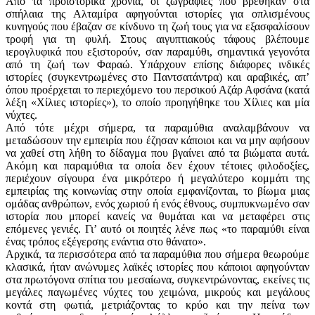
Από τα προϊστορικά χρόνια, οι ζωγραφιές που βρέθηκαν στα
σπήλαια της Αλταμίρα αφηγούνται ιστορίες για οπλισμένους
κυνηγούς που έβαζαν σε κίνδυνο τη ζωή τους για να εξασφαλίσουν
τροφή για τη φυλή. Στους αιγυπτιακούς τάφους βλέπουμε
ιερογλυφικά που εξιστορούν, σαν παραμύθι, σημαντικά γεγονότα
από τη ζωή των Φαραώ. Υπάρχουν επίσης διάφορες ινδικές
ιστορίες (συγκεντρωμένες στο Παντσατάντρα) και αραβικές, απ’
όπου προέρχεται το περιεχόμενο του περσικού Αζάρ Αφσάνα (κατά
λέξη «Χίλιες ιστορίες»), το οποίο προηγήθηκε του Χίλιες και μία
νύχτες.
Από τότε μέχρι σήμερα, τα παραμύθια αναλαμβάνουν να
μεταδώσουν την εμπειρία που έζησαν κάποιοι και να μην αφήσουν
να χαθεί στη λήθη το δίδαγμα που βγαίνει από τα βιώματα αυτά.
Ακόμη και παραμύθια τα οποία δεν έχουν τέτοιες φιλοδοξίες,
περιέχουν σίγουρα ένα μικρότερο ή μεγαλύτερο κομμάτι της
εμπειρίας της κοινωνίας στην οποία εμφανίζονται, το βίωμα μιας
ομάδας ανθρώπων, ενός χωριού ή ενός έθνους, συμπυκνωμένο σαν
ιστορία που μπορεί κανείς να θυμάται και να μεταφέρει στις
επόμενες γενιές. Γι’ αυτό οι ποιητές λένε πως «το παραμύθι είναι
ένας τρόπος εξέγερσης ενάντια στο θάνατο».
Αρχικά, τα περισσότερα από τα παραμύθια που σήμερα θεωρούμε
κλασικά, ήταν ανώνυμες λαϊκές ιστορίες που κάποιοι αφηγούνταν
στα πρωτόγονα σπίτια του μεσαίωνα, συγκεντρώνοντας, εκείνες τις
μεγάλες παγωμένες νύχτες του χειμώνα, μικρούς και μεγάλους
κοντά στη φωτιά, μετριάζοντας το κρύο και την πείνα των