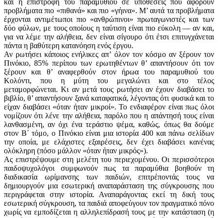
και η επιστροφή του παραμυθιού σε υποθέσεις που αφορούν
προβλήματα πιο «πιθανά» και πιο «γήινα». Μ’ αυτά τα προβλήματα
έρχονται αντιμέτωποι πιο «ανθρώπινοι» πρωταγωνιστές και των
δύο φύλων, με τους οποίους η ταύτιση είναι πιο εύκολη — αν και,
για να λέμε την αλήθεια, δεν είναι σίγουρο ότι έτσι επιτυγχάνεται
πάντα η βαθύτερη κατανόηση ενός έργου.
Αν ρωτήσει κάποιος ενήλικες απ’ όλον τον κόσμο αν ξέρουν τον
Πινόκιο, 85% περίπου των ερωτηθέντων θ’ απαντήσουν ότι τον
ξέρουν και θ’ αναφερθούν στον ήρωα του παραμυθιού του
Κολόντι, που η μύτη του μεγαλώνει και στο τέλος
μεταμορφώνεται. Κι αν μετά τους ρωτήσει αν έχουν διαβάσει το
βιβλίο, θ’ απαντήσουν ξανά καταφατικά, λέγοντας ότι φυσικά και το
είχαν διαβάσει «όταν ήταν μικροί». Το ενδιαφέρον είναι πως όλοι
νομίζουν ότι λένε την αλήθεια, παρόλο που η απάντησή τους είναι
λανθασμένη, αν όχι ένα τεράστιο ψέμα, καθώς, όπως θα δούμε
στον Β΄ τόμο, ο Πινόκιο είναι μια ιστορία 400 και πάνω σελίδων
την οποία, με ελάχιστες εξαιρέσεις, δεν έχει διαβάσει κανένας
ολόκληρη (πόσο μάλλον «όταν ήταν μικρός»).
Ας επιστρέψουμε στη μελέτη του περιεχομένου. Οι περισσότεροι
παιδοψυχολόγοι συμφωνούν πως τα παραμύθια βοηθούν τη
διαδικασία ωρίμανσης των παιδιών, επιτρέποντάς τους να
δημιουργούν μια εσωτερική αναπαράσταση της σύγκρουσης που
περιγράφεται στην ιστορία. Αναπαράγοντας εκεί τη δική τους
εσωτερική σύγκρουση, τα παιδιά αποφεύγουν τον πραγματικό πόνο
χωρίς να εμποδίζεται η αλληλεπίδρασή τους με την κατάσταση (η