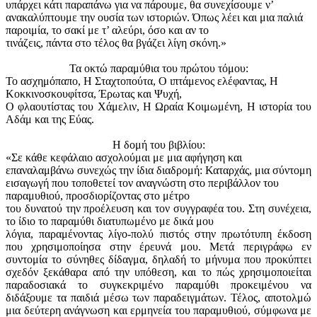
υπάρχει κάτι παραπάνω για να πάρουμε, θα συνεχίσουμε ν’
ανακαλύπτουμε την ουσία των ιστοριών. Όπως λέει και μια παλιά
παροιμία, το σακί με τ’ αλεύρι, όσο και αν το
τινάζεις, πάντα στο τέλος θα βγάζει λίγη σκόνη.»
Τα οκτώ παραμύθια του πρώτου τόμου:
Το ασχημόπαπο, Η Σταχτοπούτα, Ο ιπτάμενος ελέφαντας, Η
Κοκκινοσκουφίτσα, Έρωτας και Ψυχή,
Ο φλαουτίστας του Χάμελιν, Η Ωραία Κοιμωμένη, Η ιστορία του
Αδάμ και της Εύας.
Η δομή του βιβλίου:
«Σε κάθε κεφάλαιο ασχολούμαι με μια αφήγηση και
επαναλαμβάνω συνεχώς την ίδια διαδρομή: Καταρχάς, μια σύντομη
εισαγωγή που τοποθετεί τον αναγνώστη στο περιβάλλον του
παραμυθιού, προσδιορίζοντας στο μέτρο
του δυνατού την προέλευση και τον συγγραφέα του. Στη συνέχεια,
το ίδιο το παραμύθι διατυπωμένο με δικά μου
λόγια, παραμένοντας λίγο-πολύ πιστός στην πρωτότυπη έκδοση
που χρησιμοποίησα στην έρευνά μου. Μετά περιγράφω εν
συντομία το σύνηθες δίδαγμα, δηλαδή το μήνυμα που προκύπτει
σχεδόν ξεκάθαρα από την υπόθεση, και το πώς χρησιμοποιείται
παραδοσιακά το συγκεκριμένο παραμύθι προκειμένου να
διδάξουμε τα παιδιά μέσω των παραδειγμάτων. Τέλος, αποτολμώ
μια δεύτερη ανάγνωση και ερμηνεία του παραμυθιού, σύμφωνα με