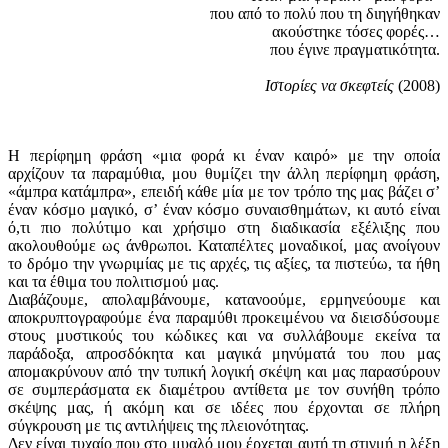
που από το πολύ που τη διηγήθηκαν
ακούστηκε τόσες φορές…
που έγινε πραγματικότητα.
Ιστορίες να σκεφτείς
(2008)
Η περίφημη φράση «μια φορά κι έναν καιρό» με την οποία
αρχίζουν τα παραμύθια, μου θυμίζει την άλλη περίφημη φράση,
«άμπρα κατάμπρα», επειδή κάθε μία με τον τρόπο της μας βάζει σ’
έναν κόσμο μαγικό, σ’ έναν κόσμο συναισθημάτων, κι αυτό είναι
ό,τι πιο πολύτιμο και χρήσιμο στη διαδικασία εξέλιξης που
ακολουθούμε ως άνθρωποι. Καταπέλτες μοναδικοί, μας ανοίγουν
το δρόμο την γνωριμίας με τις αρχές, τις αξίες, τα πιστεύω, τα ήθη
και τα έθιμα του πολιτισμού μας.
Διαβάζουμε, απολαμβάνουμε, κατανοούμε, ερμηνεύουμε και
αποκρυπτογραφούμε ένα παραμύθι προκειμένου να διεισδύσουμε
στους μυστικούς του κώδικες και να συλλάβουμε εκείνα τα
παράδοξα, απροσδόκητα και μαγικά μηνύματά του που μας
απομακρύνουν από την τυπική λογική σκέψη και μας παρασύρουν
σε συμπεράσματα εκ διαμέτρου αντίθετα με τον συνήθη τρόπο
σκέψης μας, ή ακόμη και σε ιδέες που έρχονται σε πλήρη
σύγκρουση με τις αντιλήψεις της πλειονότητας.
Δεν είναι τυχαίο που στο μυαλό μου έρχεται αυτή τη στιγμή η λέξη