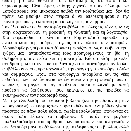
άποψη η οποία υπόκειται σε προκαταλήψεις, στερεότυπα και
περιορισμούς. Είναι όμως επίσης γεγονός ότι αν θέλουμε να
μεταδώσουμε στα μικρότερα παιδιά την κουλτούρα μας, δεν θα
πρέπει να μπούμε στον πειρασμό να υπερεκτιμήσουμε την
ικανότητά τους για κατανόηση και λογικούς συνειρμούς.
Τον 19ο αιώνα ο Ρομαντισμός εισβάλλει σε όλες τις τέχνες, ιδίως
στην αρχιτεκτονική, τη μουσική, τη γλυπτική και τη λογοτεχνία.
Στα παραμύθια, το κίνημα του Ρομαντισμού προωθεί την
ενσωμάτωση της μαύρης μαγείας στην πλοκή των ιστοριών.
Μαγικά φίλτρα, τέρατα και ξόρκια εμφανίζονται ως οι φοβερότεροι
εχθροί μας, αντικαθιστώντας τους προηγούμενους: τη βία, τη
σκληρότητα, την πείνα και τη δυστυχία. Κάθε δράση προκαλεί
αντίδραση, και στην παιδική λογοτεχνία οι καινούργιοι αντίπαλοι
επιβάλλουν στους πρωταγωνιστές την ανάγκη για καινούργια όπλα
και συμμάχους. Έτσι, στα καινούργια παραμύθια και τις νέες
εκδόσεις των παλιών παραμυθιών κάνουν την εμφάνισή τους οι
νεράιδες, τα μάγια, τα μαγικά φίλτρα και τα φυλαχτά, με σαφή
πρόθεση να βοηθήσουν τους πρίγκιπες και τις ηρωίδες να
εκπληρώσουν τον προορισμό τους.
Με την εξάπλωση του έντυπου βιβλίου (και την εξαφάνιση των
χειρόγραφων), ο κόσμος των παραμυθιών και των μύθων γίνεται
προσιτός σε πάρα πολύ κόσμο, χωρίς μεσολαβητές, φτάνοντας σε
όλους όσοι ξέρουν να διαβάζουν. Σ’ αυτόν τον ραγδαίο
πολλαπλασιασμό του αριθμού των ακροατών και αναγνωστών
οφείλεται όχι μόνο η εξάπλωση της κυκλοφορίας του βιβλίου, αλλά