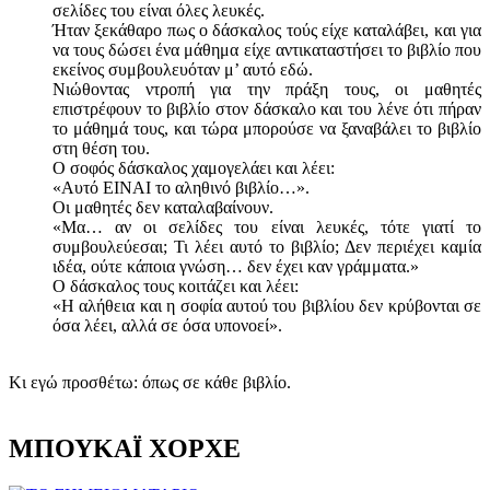
σελίδες του είναι όλες λευκές.
Ήταν ξεκάθαρο πως ο δάσκαλος τούς είχε καταλάβει, και για
να τους δώσει ένα μάθημα είχε αντικαταστήσει το βιβλίο που
εκείνος συμβουλευόταν μ’ αυτό εδώ.
Νιώθοντας ντροπή για την πράξη τους, οι μαθητές
επιστρέφουν το βιβλίο στον δάσκαλο και του λένε ότι πήραν
το μάθημά τους, και τώρα μπορούσε να ξαναβάλει το βιβλίο
στη θέση του.
Ο σοφός δάσκαλος χαμογελάει και λέει:
«Αυτό ΕΙΝΑΙ το αληθινό βιβλίο…».
Οι μαθητές δεν καταλαβαίνουν.
«Μα… αν οι σελίδες του είναι λευκές, τότε γιατί το
συμβουλεύεσαι; Τι λέει αυτό το βιβλίο; Δεν περιέχει καμία
ιδέα, ούτε κάποια γνώση… δεν έχει καν γράμματα.»
Ο δάσκαλος τους κοιτάζει και λέει:
«Η αλήθεια και η σοφία αυτού του βιβλίου δεν κρύβονται σε
όσα λέει, αλλά σε όσα υπονοεί».
Κι εγώ προσθέτω: όπως σε κάθε βιβλίο.
ΜΠΟΥΚΑΪ ΧΟΡΧΕ