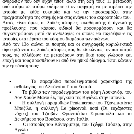
ανθρώπων που δεν είχαν τίποτ’ άλλο στη ζωή τους. Η μετάδοση
από στόμα σε στόμα επέτρεπε στον αφηγητή να μετατρέπει την
ιστορία με κάθε ευκαιρία και να την προσαρμόζει στην
πραγματικότητα της στιγμής και στις ανάγκες του ακροατηρίου του.
Αυτές είναι όμως οι λαϊκές ιστορίες, ακαθόριστης ή άγνωστης
προέλευσης, που κάποιοι ειδικοί θα προσαρμόσουν και θα
συγκεντρώσουν μετά σε ανθολογίες οι οποίες θα ταξιδέψουν τις
ιστορίες στα πέρατα του κόσμου διαμέσου των αιώνων.
Από τον 13ο αιώνα, οι ποιητές και οι συγγραφείς κυριολεκτικά
σφετερίζονται τις λαϊκές ιστορίες και, διεκδικώντας την πατρότητά
τους, τις αλλάζουν: τις μεταφέρουν στη δική τους γλώσσα και
εποχή και τους προσθέτουν κι από ένα ηθικό δίδαγμα. Έτσι κάνουν
την εμφάνισή τους:
. Τα παραμύθια παραδειγματικού χαρακτήρα της
ανθολογίας του Αλφόνσου Ι΄ του Σοφού.
. Το βιβλίο των παραδειγμάτων του κόμη Λουκανόρ, του
Δον Χουάν Μανουέλ, πρίγκιπα της Βιγιένα, στην Ισπανία.
. Η συλλογή παραμυθιών Pentamerone του Τζιανμπατίστα
Μπαζίλε, η συλλογή Le piacevoli notti (Οι ευχάριστες
νύχτες) του Τζιοβάνι Φραντσέσκο Στραπαρόλα και το
Δεκαήμερο του Βοκάκιου, στην Ιταλία.
. Οι ιστορίες του Κάντερμπερι, του Τζέφρι Τσόσερ, στην
Αγγλία.