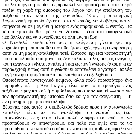
μια λειτουργία η οποία μας προκαλεί να προσφέρουμε στα μικρά
παιδιά τη χαρά της ομορφιάς του λόγου και την απόλαυση του
ταξιδιού στον κόσμο της φαντασίας. Έτσι, η πρωταρχική
λογοτεχνική εμπειρία έγκειται στο ν’ ακούς, να διαβάζεις και ν’
αφήνεσαι να σε μαγεύει η ιστορία ενός παραμυθιού. Συνεπώς, μια
τέτοια εμπειρία θα πρέπει να ξεκινάει μέσα στο οικογενειακό
περιβάλλον και να συνεχίζεται σε όλη μας τη ζωή.
Ο Ντεσκλότ επισημαίνει πως η ανάγνωση γίνεται για την
ευχαρίστηση και προσθέτει ότι θα ήταν ευχής έργο η ευχαρίστηση
αυτή να μη μας εγκαταλείψει ποτέ. Ωστόσο, έρχεται κάποια στιγμή
που η απόλαυση από μόνη της δεν καλύπτει όλες μας τις ανάγκες,
και η ανάγνωση γίνεται αντιληπτή και ως πηγή γνώσης (ακόμη κι αν
παραδεχτούμε πως αυτή η γνώση θα αποτελέσει αργότερα μια νέα
πηγή ευχαρίστησης) που θα μας βοηθήσει να εξελιχθούμε.
Οποιοδήποτε λογοτεχνικό κείμενο, αλλά πολύ περισσότερο ένα
παραμύθι, λέει η Άνα Γκιγιότ, είναι σαν το ημερολόγιο ενός
ταξιδιού, πραγματικού ή συμβολικού, που ισοδυναμεί —τόσο για
τον πρωταγωνιστή της ιστορίας όσο και για τον αναγνώστη— μ’
ένα μάθημα ή με μια ανακάλυψη.
Ξέροντας πως αυτός ο συμβολικός δρόμος προς την αυτογνωσία
καταλήγει πάντα σε μια ανακάλυψη του εαυτού μας (και
κατανοώντας πως αυτό είναι πολύ διαφορετικό από το να
προσπαθούμε να επινοήσουμε, και πολύ πιο υγιές από το να
προσπαθούμε να κατασκευάσουμε έναν εαυτό), καθένας οφείλει να
σχεδιάσει το δρόμο του επιλέγοντας, αν όχι ένα στόχο, πάντως