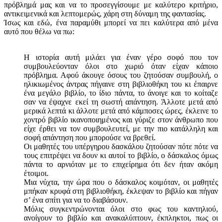
πρόβλημά μας και να το προσεγγίσουμε με καλύτερο κριτήριο,
αντικειμενικά και λεπτομερώς, χάρη στη δύναμη της φαντασίας.
Ίσως και εδώ, ένα παραμύθι μπορεί να πει καλύτερα από μένα
αυτό που θέλω να πω:
Η ιστορία αυτή μιλάει για έναν γέρο σοφό που τον
συμβουλεύονταν όλοι στο χωριό όταν είχαν κάποιο
πρόβλημα. Αφού άκουγε όσους του ζητούσαν συμβουλή, ο
ηλικιωμένος άντρας πήγαινε στη βιβλιοθήκη του κι έπαιρνε
ένα μεγάλο βιβλίο, το ίδιο πάντα, το άνοιγε και το κοίταζε
σαν να έψαχνε εκεί τη σωστή απάντηση. Άλλοτε μετά από
μερικά λεπτά κι άλλοτε μετά από κάμποσες ώρες, έκλεινε το
χοντρό βιβλίο ικανοποιημένος και γύριζε στον άνθρωπο που
είχε έρθει να τον συμβουλευτεί, με την πιο κατάλληλη και
σοφή απάντηση που μπορούσε να βρεθεί.
Οι μαθητές του υπέργηρου δασκάλου ζητούσαν πότε πότε να
τους επιτρέψει να δουν κι αυτοί το βιβλίο, ο δάσκαλος όμως
πάντα το αρνιόταν με το επιχείρημα ότι δεν ήταν ακόμη
έτοιμοι.
Μια νύχτα, την ώρα που ο δάσκαλος κοιμόταν, οι μαθητές
μπήκαν κρυφά στη βιβλιοθήκη, έκλεψαν το βιβλίο και πήγαν
σ’ ένα σπίτι για να το διαβάσουν.
Μόλις συγκεντρώνονται όλοι στο φως του καντηλιού,
ανοίγουν το βιβλίο και ανακαλύπτουν, έκπληκτοι, πως οι