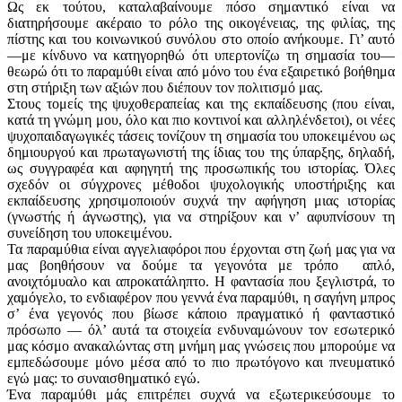
Ως εκ τούτου, καταλαβαίνουμε πόσο σημαντικό είναι να
διατηρήσουμε ακέραιο το ρόλο της οικογένειας, της φιλίας, της
πίστης και του κοινωνικού συνόλου στο οποίο ανήκουμε. Γι’ αυτό
—με κίνδυνο να κατηγορηθώ ότι υπερτονίζω τη σημασία του—
θεωρώ ότι το παραμύθι είναι από μόνο του ένα εξαιρετικό βοήθημα
στη στήριξη των αξιών που διέπουν τον πολιτισμό μας.
Στους τομείς της ψυχοθεραπείας και της εκπαίδευσης (που είναι,
κατά τη γνώμη μου, όλο και πιο κοντινοί και αλληλένδετοι), οι νέες
ψυχοπαιδαγωγικές τάσεις τονίζουν τη σημασία του υποκειμένου ως
δημιουργού και πρωταγωνιστή της ίδιας του της ύπαρξης, δηλαδή,
ως συγγραφέα και αφηγητή της προσωπικής του ιστορίας. Όλες
σχεδόν οι σύγχρονες μέθοδοι ψυχολογικής υποστήριξης και
εκπαίδευσης χρησιμοποιούν συχνά την αφήγηση μιας ιστορίας
(γνωστής ή άγνωστης), για να στηρίξουν και ν’ αφυπνίσουν τη
συνείδηση του υποκειμένου.
Τα παραμύθια είναι αγγελιαφόροι που έρχονται στη ζωή μας για να
μας βοηθήσουν να δούμε τα γεγονότα με τρόπο απλό,
ανοιχτόμυαλο και απροκατάληπτο. Η φαντασία που ξεγλιστρά, το
χαμόγελο, το ενδιαφέρον που γεννά ένα παραμύθι, η σαγήνη μπρος
σ’ ένα γεγονός που βίωσε κάποιο πραγματικό ή φανταστικό
πρόσωπο — όλ’ αυτά τα στοιχεία ενδυναμώνουν τον εσωτερικό
μας κόσμο ανακαλώντας στη μνήμη μας γνώσεις που μπορούμε να
εμπεδώσουμε μόνο μέσα από το πιο πρωτόγονο και πνευματικό
εγώ μας: το συναισθηματικό εγώ.
Ένα παραμύθι μάς επιτρέπει συχνά να εξωτερικεύσουμε το