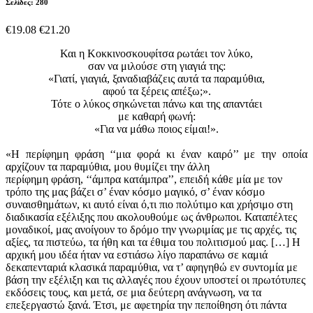
Σελίδες: 280
€19.08
€21.20
Και η Κοκκινοσκουφίτσα ρωτάει τον λύκο,
σαν να μιλούσε στη γιαγιά της:
«Γιατί, γιαγιά, ξαναδιαβάζεις αυτά τα παραμύθια,
αφού τα ξέρεις απέξω;».
Τότε ο λύκος σηκώνεται πάνω και της απαντάει
με καθαρή φωνή:
«Για να μάθω ποιος είμαι!».
«Η περίφημη φράση ‘‘μια φορά κι έναν καιρό’’ με την οποία
αρχίζουν τα παραμύθια, μου θυμίζει την άλλη
περίφημη φράση, ‘‘άμπρα κατάμπρα’’, επειδή κάθε μία με τον
τρόπο της μας βάζει σ’ έναν κόσμο μαγικό, σ’ έναν κόσμο
συναισθημάτων, κι αυτό είναι ό,τι πιο πολύτιμο και χρήσιμο στη
διαδικασία εξέλιξης που ακολουθούμε ως άνθρωποι. Καταπέλτες
μοναδικοί, μας ανοίγουν το δρόμο την γνωριμίας με τις αρχές, τις
αξίες, τα πιστεύω, τα ήθη και τα έθιμα του πολιτισμού μας. […] Η
αρχική μου ιδέα ήταν να εστιάσω λίγο παραπάνω σε καμιά
δεκαπενταριά κλασικά παραμύθια, να τ’ αφηγηθώ εν συντομία με
βάση την εξέλιξη και τις αλλαγές που έχουν υποστεί οι πρωτότυπες
εκδόσεις τους, και μετά, σε μια δεύτερη ανάγνωση, να τα
επεξεργαστώ ξανά. Έτσι, με αφετηρία την πεποίθηση ότι πάντα