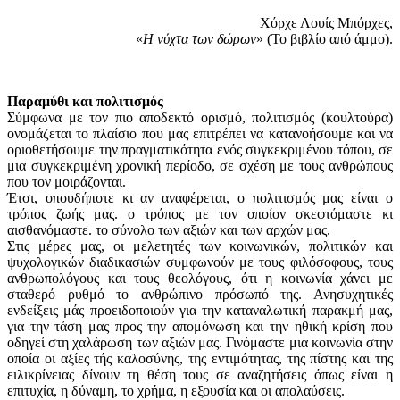
Χόρχε Λουίς Μπόρχες,
«
Η νύχτα των δώρων
» (Το βιβλίο από άμμο).
Παραμύθι και πολιτισμός
Σύμφωνα με τον πιο αποδεκτό ορισμό, πολιτισμός (κουλτούρα)
ονομάζεται το πλαίσιο που μας επιτρέπει να κατανοήσουμε και να
οριοθετήσουμε την πραγματικότητα ενός συγκεκριμένου τόπου, σε
μια συγκεκριμένη χρονική περίοδο, σε σχέση με τους ανθρώπους
που τον μοιράζονται.
Έτσι, οπουδήποτε κι αν αναφέρεται, ο πολιτισμός μας είναι ο
τρόπος ζωής μας. ο τρόπος με τον οποίον σκεφτόμαστε κι
αισθανόμαστε. το σύνολο των αξιών και των αρχών μας.
Στις μέρες μας, οι μελετητές των κοινωνικών, πολιτικών και
ψυχολογικών διαδικασιών συμφωνούν με τους φιλόσοφους, τους
ανθρωπολόγους και τους θεολόγους, ότι η κοινωνία χάνει με
σταθερό ρυθμό το ανθρώπινο πρόσωπό της. Ανησυχητικές
ενδείξεις μάς προειδοποιούν για την καταναλωτική παρακμή μας,
για την τάση μας προς την απομόνωση και την ηθική κρίση που
οδηγεί στη χαλάρωση των αξιών μας. Γινόμαστε μια κοινωνία στην
οποία οι αξίες τής καλοσύνης, της εντιμότητας, της πίστης και της
ειλικρίνειας δίνουν τη θέση τους σε αναζητήσεις όπως είναι η
επιτυχία, η δύναμη, το χρήμα, η εξουσία και οι απολαύσεις.