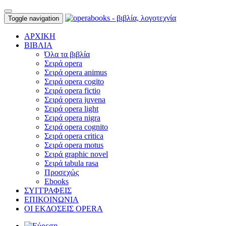
Toggle navigation
ΑΡΧΙΚΗ
ΒΙΒΛΙΑ
Όλα τα βιβλία
Σειρά opera
Σειρά opera animus
Σειρά opera cogito
Σειρά opera fictio
Σειρά opera juvena
Σειρά opera light
Σειρά opera nigra
Σειρά opera cognito
Σειρά opera critica
Σειρά opera motus
Σειρά graphic novel
Σειρά tabula rasa
Προσεχώς
Ebooks
ΣΥΓΓΡΑΦΕΙΣ
ΕΠΙΚΟΙΝΩΝΙΑ
ΟΙ ΕΚΔΟΣΕΙΣ OPERA