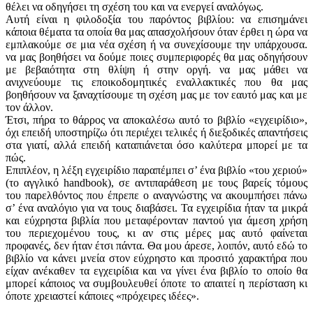
θέλει να οδηγήσει τη σχέση του και να ενεργεί αναλόγως.
Αυτή είναι η φιλοδοξία του παρόντος βιβλίου: να επισημάνει
κάποια θέματα τα οποία θα μας απασχολήσουν όταν έρθει η ώρα να
εμπλακούμε σε μια νέα σχέση ή να συνεχίσουμε την υπάρχουσα.
να μας βοηθήσει να δούμε ποιες συμπεριφορές θα μας οδηγήσουν
με βεβαιότητα στη θλίψη ή στην οργή. να μας μάθει να
ανιχνεύουμε τις εποικοδομητικές εναλλακτικές που θα μας
βοηθήσουν να ξαναχτίσουμε τη σχέση μας με τον εαυτό μας και με
τον άλλον.
Έτσι, πήρα το θάρρος να αποκαλέσω αυτό το βιβλίο «εγχειρίδιο»,
όχι επειδή υποστηρίζω ότι περιέχει τελικές ή διεξοδικές απαντήσεις
στα γιατί, αλλά επειδή καταπιάνεται όσο καλύτερα μπορεί με τα
πώς.
Επιπλέον, η λέξη εγχειρίδιο παραπέμπει σ’ ένα βιβλίο «του χεριού»
(το αγγλικό handbook), σε αντιπαράθεση με τους βαρείς τόμους
του παρελθόντος που έπρεπε ο αναγνώστης να ακουμπήσει πάνω
σ’ ένα αναλόγιο για να τους διαβάσει. Τα εγχειρίδια ήταν τα μικρά
και εύχρηστα βιβλία που μεταφέρονταν παντού για άμεση χρήση
του περιεχομένου τους, κι αν στις μέρες μας αυτό φαίνεται
προφανές, δεν ήταν έτσι πάντα. Θα μου άρεσε, λοιπόν, αυτό εδώ το
βιβλίο να κάνει μνεία στον εύχρηστο και προσιτό χαρακτήρα που
είχαν ανέκαθεν τα εγχειρίδια και να γίνει ένα βιβλίο το οποίο θα
μπορεί κάποιος να συμβουλευθεί όποτε το απαιτεί η περίσταση κι
όποτε χρειαστεί κάποιες «πρόχειρες ιδέες».