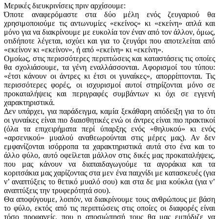
Μερικές διευκρινίσεις πριν αρχίσουμε:
Όποτε αναφερόμαστε στα δύο μέλη ενός ζευγαριού θα
χρησιμοποιούμε τις αντωνυμίες «εκείνος» κι «εκείνη» απλά και
μόνο για να διακρίνουμε με ευκολία τον έναν από τον άλλον, όμως,
οτιδήποτε λέγεται, ισχύει και για το ζευγάρι που αποτελείται από
«εκείνον κι «εκείνον», ή από «εκείνη» κι «εκείνη».
Ομοίως, στις περισσότερες περιπτώσεις και καταστάσεις τις οποίες
θα σχολιάσουμε, τα γένη εναλλάσσονται. Αφορισμοί του τύπου:
«έτσι κάνουν οι άντρες κι έτσι οι γυναίκες», απορρίπτονται. Τις
περισσότερες φορές, οι ισχυρισμοί αυτοί στηρίζονται μόνο σε
προκαταλήψεις και περιγραφές συμβάντων κι όχι σε εγγενή
χαρακτηριστικά.
Δεν υπάρχει, για παράδειγμα, καμία ξεκάθαρη απόδειξη για το ότι
οι γυναίκες είναι πιο διαισθητικές ενώ οι άντρες είναι πιο πρακτικοί
(όλα τα επιχειρήματα περί ύπαρξης ενός «θηλυκού» κι ενός
«αρσενικού» μυαλού αναθεωρούνται στις μέρες μας). Αν δεν
εμφανίζονται ισόρροπα τα χαρακτηριστικά αυτά στο ένα και το
άλλο φύλο, αυτό οφείλεται μάλλον στις δικές μας προκαταλήψεις,
που μας κάνουν να διαπαιδαγωγούμε τα αγοράκια και τα
κοριτσάκια μας χαρίζοντας στα μεν ένα παιχνίδι με κατασκευές (για
ν’ αναπτύξεις το θετικό μυαλό σου) και στα δε μια κούκλα (για ν’
αναπτύξεις την τρυφερότητά σου).
Θα αποφύγουμε, λοιπόν, να διακρίνουμε τους ανθρώπους με βάση
το φύλο, εκτός από τις περιπτώσεις στις οποίες οι διαφορές είναι
τόσο προφανείς, που η αποσιώπησή τους θα μας εμπόδιζε να