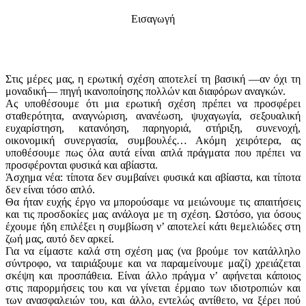
Εισαγωγή
Στις μέρες μας, η ερωτική σχέση αποτελεί τη βασική —αν όχι τη
μοναδική— πηγή ικανοποίησης πολλών και διαφόρων αναγκών.
Ας υποθέσουμε ότι μια ερωτική σχέση πρέπει να προσφέρει
σταθερότητα, αναγνώριση, ανανέωση, ψυχαγωγία, σεξουαλική
ευχαρίστηση, κατανόηση, παρηγοριά, στήριξη, συνενοχή,
οικονομική συνεργασία, συμβουλές… Ακόμη χειρότερα, ας
υποθέσουμε πως όλα αυτά είναι απλά πράγματα που πρέπει να
προσφέρονται φυσικά και αβίαστα.
Άσχημα νέα: τίποτα δεν συμβαίνει φυσικά και αβίαστα, και τίποτα
δεν είναι τόσο απλό.
Θα ήταν ευχής έργο να μπορούσαμε να μειώνουμε τις απαιτήσεις
και τις προσδοκίες μας ανάλογα με τη σχέση. Ωστόσο, για όσους
έχουμε ήδη επιλέξει η συμβίωση ν’ αποτελεί κάτι θεμελιώδες στη
ζωή μας, αυτό δεν αρκεί.
Για να είμαστε καλά στη σχέση μας (να βρούμε τον κατάλληλο
σύντροφο, να ταιριάξουμε και να παραμείνουμε μαζί) χρειάζεται
σκέψη και προσπάθεια. Είναι άλλο πράγμα ν’ αφήνεται κάποιος
στις παρορμήσεις του και να γίνεται έρμαιο των ιδιοτροπιών και
των ανασφαλειών του, και άλλο, εντελώς αντίθετο, να ξέρει πού