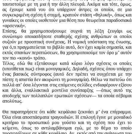
ταυτιστούμε με τη μια ή την άλλη πλευρά. Ακόμα και τότε, όμως,
ας έχουμε κατά νου ότι υπάρχουν άντρες οι οποίοι, σε μια
συγκεκριμένη σχέση ή στιγμή, κρατούν στάση «θηλυκή», όπως και
γυναίκες οι οποίες υιοθετούν μια θέση που θεωρείται παραδοσιακά
«αρσενική».
Επίσης, θα χρησιμοποιήσουμε συχνά τη λέξη ζευγάρι ως
συνώνυμο οποιασδήποτε σταθερής σχέσης ανθρώπων οι οποίοι
συζούν με προοπτική συνέχειας. Η νομική υπόσταση της ένωσης,
για ό,τι πραγματεύεται το βιβλίο αυτό, δεν έχει καμία σημασία, και
εκτός σπανίων περιπτώσεων, θα χρησιμοποιούμε τον όρο μ’ αυτόν
τον πιο «κοινό» τρόπο.
Τέλος, εδώ θα εξετάσουμε κατά κύριο λόγο σχέσεις οι οποίες
(υποτίθεται πως) είναι μονογαμικές. Δηλαδή, σχέσεις όπου υπάρχει
ένας βασικός σύντροφος (αυτό δεν πρέπει να συγχέεται με την
πίστη: η απιστία δεν ακυρώνει τη μονογαμία). Θέλω να πιστεύω ότι
πολλά απ’ όσα λέγονται στις επόμενες σελίδες ενδιαφέρουν εξίσου
και άλλα, εναλλακτικά μοντέλα συνύπαρξης —όπως αυτό της
αποδοχής των πολλαπλών ερωτικών σχέσεων— τα οποία σέβομαι
απολύτως.
Θα παρατηρήσετε ότι κάθε κεφάλαιο ξεκινάει μ’ ένα επίγραμμα.
Όλα είναι αποσπάσματα τραγουδιών. Η επιλογή έγινε με μοναδικό
κριτήριο το προσωπικό μου γούστο και τη σχέση που έχει το
κείμενο, όπως το αντιλαμβάνομαι εγώ, με το θέμα το οποίο
προσεγγίζουμε σε κάθε κεφάλαιο. Αν, εκτός από την ανάγνωση του