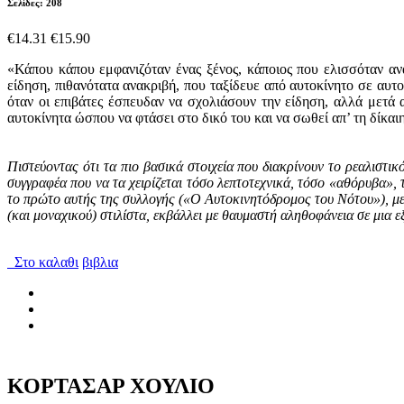
Σελίδες: 208
€14.31
€15.90
«Κάπου κάπου εμφανιζόταν ένας ξένος, κάποιος που ελισσόταν ανά
είδηση, πιθανότατα ανακριβή, που ταξίδευε από αυτοκίνητο σε αυ
όταν οι επιβάτες έσπευδαν να σχολιάσουν την είδηση, αλλά μετά α
αυτοκίνητα ώσπου να φτάσει στο δικό του και να σωθεί απ’ τη δίκα
Πιστεύοντας ότι τα πιο βασικά στοιχεία που διακρίνουν το ρεαλισ
συγγραφέα που να τα χειρίζεται τόσο λεπτοτεχνικά, τόσο «αθόρυβα»,
το πρώτο αυτής της συλλογής («Ο Αυτοκινητόδρομος του Νότου»), μ
(και μοναχικού) στιλίστα, εκβάλλει με θαυμαστή αληθοφάνεια σε μια
Στο καλαθι
βιβλια
ΚΟΡΤΑΣΑΡ ΧΟΥΛΙΟ