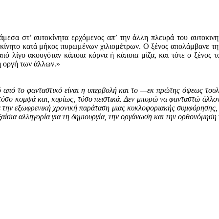
μεσα στ’ αυτοκίνητα ερχόμενος απ’ την άλλη πλευρά του αυτοκινητ
τοκίνητο κατά μήκος πυρωμένων χιλιομέτρων. Ο ξένος απολάμβανε τη
πό λίγο ακουγόταν κάποια κόρνα ή κάποια μίζα, και τότε ο ξένος το
ιη οργή των άλλων.»
τικό από το φανταστικό είναι η υπερβολή και το —εκ πρώτης όψεως το
 τόσο κομψά και, κυρίως, τόσο πειστικά. Δεν μπορώ να φανταστώ άλλο
ε την εξωφρενική χρονική παράταση μιας κυκλοφοριακής συμφόρησης, η
 εξαίσια αλληγορία για τη δημιουργία, την οργάνωση και την ορθονόμη