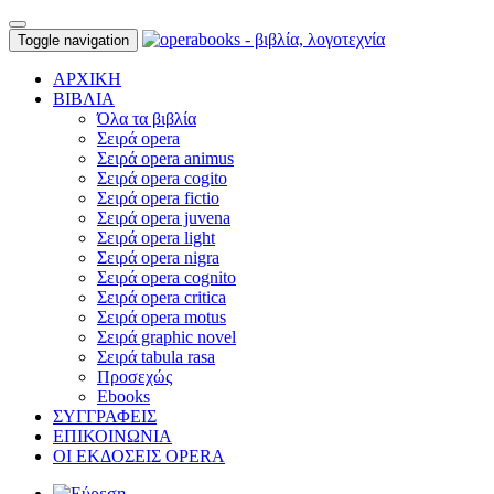
Toggle navigation
ΑΡΧΙΚΗ
ΒΙΒΛΙΑ
Όλα τα βιβλία
Σειρά opera
Σειρά opera animus
Σειρά opera cogito
Σειρά opera fictio
Σειρά opera juvena
Σειρά opera light
Σειρά opera nigra
Σειρά opera cognito
Σειρά opera critica
Σειρά opera motus
Σειρά graphic novel
Σειρά tabula rasa
Προσεχώς
Ebooks
ΣΥΓΓΡΑΦΕΙΣ
ΕΠΙΚΟΙΝΩΝΙΑ
ΟΙ ΕΚΔΟΣΕΙΣ OPERA