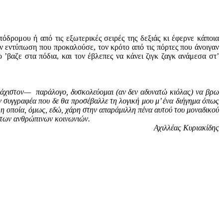
όδρομου ή από τις εξωτερικές σειρές της δεξιάς κι έφερνε κάποια
ν εντύπωση που προκαλούσε, τον κρότο από τις πόρτες που άνοιγαν
 ’βαζε στα πόδια, και τον έβλεπες να κάνει ζιγκ ζαγκ ανάμεσα στ’
υλάχιστον— παράλογο, δυσκολεύομαι (αν δεν αδυνατώ κιόλας) να βρω
ν συγγραφέα που δε θα προσέβαλλε τη λογική μου μ’ ένα διήγημα όπως
 οποία, όμως, εδώ, χάρη στην απαράμιλλη πένα αυτού του μοναδικού
ση των ανθρώπινων κοινωνιών.
Αχιλλέας Κυριακίδης