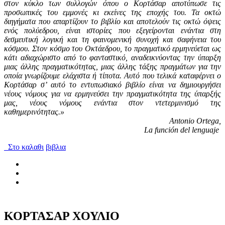
στον κύκλο των συλλογών όπου ο Κορτάσαρ αποτύπωσε τις
προσωπικές του εμμονές κι εκείνες της εποχής του. Τα οκτώ
διηγήματα που απαρτίζουν το βιβλίο και αποτελούν τις οκτώ όψεις
ενός πολύεδρου, είναι ιστορίες που εξεγείρονται ενάντια στη
δεσμευτική λογική και τη φαινομενική συνοχή και σαφήνεια του
κόσμου. Στον κόσμο του Οκτάεδρου, το πραγματικό ερμηνεύεται ως
κάτι αδιαχώριστο από το φανταστικό, αναδεικνύοντας την ύπαρξη
μιας άλλης πραγματικότητας, μιας άλλης τάξης πραγμάτων για την
οποία γνωρίζουμε ελάχιστα ή τίποτα. Αυτό που τελικά καταφέρνει ο
Κορτάσαρ σ’ αυτό το εντυπωσιακό βιβλίο είναι να δημιουργήσει
νέους νόμους για να ερμηνεύσει την πραγματικότητα της ύπαρξής
μας, νέους νόμους ενάντια στον ντετερμινισμό της
καθημερινότητας.»
Antonio Ortega,
La función del lenguaje
Στο καλαθι
βιβλια
ΚΟΡΤΑΣΑΡ ΧΟΥΛΙΟ