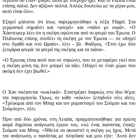
περίπου 60 ετών· μικρό, αλλά με υπέροχο ήχο. Και το Fazioli είναι
επίσης παλιό. Δεν αξίζουν πολλά. Απλώς δουλεύω με τα χέρια μου,
αυτό είναι όλο».
Εξηγεί μάλιστα ότι ίσως παρερμηνεύθηκε η λέξη Flügel. Στα
γερμανικά σημαίνει και «φτερό» και «πιάνο με ουρά». «Ο
Χάιντεγκερ λέει ότι η σκέψη υψώνεται από το φτερό του Έρωτα. Ο
Πλάτωνας επίσης συνδέει τη σκέψη με τον Έρωτα — σε οδηγεί
στο Αγαθό και στο Ωραίο», λέει – βλ. Φαίδρος. «Έτσι έχω δύο
ζευγάρια φτερά: τα φτερά της σκέψης και τα πιάνα».
«Ο Έρωτας είναι αυτό που σε σηκώνει, που σε μεταφέρει εκεί που
η σκέψη μόνη της δεν μπορεί να πάει. Οδηγεί σε έναν χώρο που
ακόμη δεν έχει βιωθεί.»
Ο Χαν σκέφτεται «κυκλικά». Επιστρέφει διαρκώς στο ίδιο θέμα:
την παρερμηνεία. Όμως, σε κάθε «κύκλο» ξεπηδούν νέες ιδέες.
«Τρέφομαι από τον Μπαχ και τον ρομαντισμό του Σούμαν και του
Σούμπερτ», λέει.
Πριν από δύο χρόνια, στη Λειψία, πραγματοποιήθηκε για πρώτη
φορά δημόσια ανάγνωση έργου του, ενώ ένας πιανίστας έπαιζε
Σούμαν και Μπαχ. «Ήθελα να ακουστεί η σκέψη ως ήχος. Μετά
την ανάγνωση, ο πιανίστας με πλησίασε και μου είπε: ‘Αυτό δεν