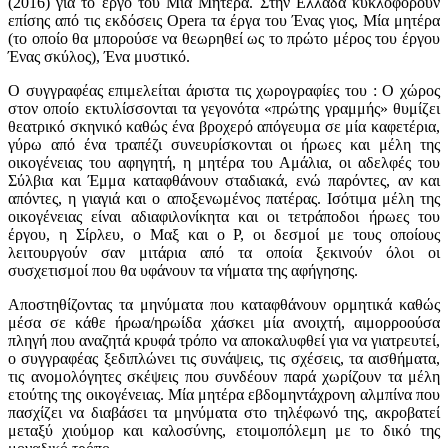
(2016) για το έργο του Μία Μητέρα. Στην Ελλάδα κυκλοφορούν
επίσης από τις εκδόσεις Opera τα έργα του Ένας γιος, Μία μητέρα
(το οποίο θα μπορούσε να θεωρηθεί ως το πρώτο μέρος του έργου
Ένας σκύλος), Ένα μυστικό.
Ο συγγραφέας επιμελείται άριστα τις χωρογραφίες του : Ο χώρος
στον οποίο εκτυλίσσονται τα γεγονότα «πρώτης γραμμής» θυμίζει
θεατρικό σκηνικό καθώς ένα βροχερό απόγευμα σε μία καφετέρια,
γύρω από ένα τραπέζι συνευρίσκονται οι ήρωες και μέλη της
οικογένειας του αφηγητή, η μητέρα του Αμάλια, οι αδελφές του
Σύλβια και Έμμα καταφθάνουν σταδιακά, ενώ παρόντες, αν και
απόντες, η γιαγιά και ο αποξενωμένος πατέρας. Ισότιμα μέλη της
οικογένειας είναι αδιαφιλονίκητα και οι τετράποδοι ήρωες του
έργου, η Σίρλευ, ο Μαξ και ο Ρ, οι δεσμοί με τους οποίους
λειτουργούν σαν μιτάρια από τα οποία ξεκινούν όλοι οι
συσχετισμοί που θα υφάνουν τα νήματα της αφήγησης.
Αποστηθίζοντας τα μηνύματα που καταφθάνουν ορμητικά καθώς
μέσα σε κάθε ήρωα/ηρωίδα χάσκει μία ανοιχτή, αιμορροούσα
πληγή που αναζητά κρυφά τρόπο να αποκαλυφθεί για να γιατρευτεί,
ο συγγραφέας ξεδιπλώνει τις συνάψεις, τις σχέσεις, τα αισθήματα,
τις ανομολόγητες σκέψεις που συνδέουν παρά χωρίζουν τα μέλη
ετούτης της οικογένειας. Μία μητέρα εβδομηντάχρονη αλμπίνα που
πασχίζει να διαβάσει τα μηνύματα στο τηλέφωνό της, ακροβατεί
μεταξύ χιούμορ και καλοσύνης, ετοιμοπόλεμη με το δικό της