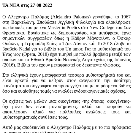
ΤΑ ΝΕΑ στις 27-08-2022
Ο Αλεχάντρο Παλόμας (Alejandro Palomas) γεννήθηκε το 1967
στη Βαρκελώνη. Σπούδασε Αγγλική Φιλολογία και ολοκλήρωσε
τις σπουδές του με ένα Master in Poetics στο New College του Σαν
Φρανσίσκο. Εργάστηκε ως δημοσιογράφος και μετέφρασε έργα
σημαντικών συγγραφέων όπως η Κάθριν Μάνσφιλντ, ο Όσκαρ
Ουάιλντ, η Γερτρούδη Στάιν, ο Τζακ Λόντον κ.ά. Το 2018 έλαβε το
βραβείο Nadal για το βιβλίο του Un amor. Για το μυθιστόρημά του
Ένας γιος
(Opera, 2018) έχει τιμηθεί με πολλά βραβεία μεταξύ των
οποίων και το Εθνικό Βραβείο Νεανικής Λογοτεχνίας της Ισπανίας
(2016). Βιβλία του έχουν μεταφραστεί σε δεκαπέντε γλώσσες.
Στα ελληνικά έχουν μεταφραστεί τέσσερα μυθιστορήματά του και
είναι αρκετά για να δείξουν στον αναγνώστη την ιδιαίτερη
ικανότητα του συγγραφέα να προσεγγίζει και με απρόσμενα βαθιές
όσο και ευαίσθητες τομές να αναλύει ενδοοικογενειακές σχέσεις.
Οι σχέσεις των μελών μιας οικογένειας -της όποιας οικογένειας-
όχι μόνο δεν είναι μονοσήμαντες, αλλά και μπορούν να
αποτελέσουν υλικό για πολλαπλές αναλύσεις τους και
μυθιστορηματικές συνθέσεις τους.
Αυτό μας αποδεικνύει ο Αλεχάντρο Παλόμας με το πιο πρόσφατα
μεταφρασμένο στα ελληνικά έργο του.