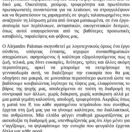
δικό μας. Οικειότητα, χιούμορ, τρυφερότητα και πρωτότυποι
πρωταγωνιστές συναντώνται για να λειάνουν, να στρογγυλέψουν
και να θεραπεύσουν τις χαραγματιές σε ψυχές ταλαιπωρημένες που
αναζητούν τη λύτρωση μέσα από όνειρα ματαιωμένα, σε ένα έργο-
ανατομία των περίπλοκων, αντιφατικών, οικογενειακών δεσμών,
όπως αυτοί υπαγορεύονται από τις βαθύτερες προσωπικές
καταβολές, παραλείψεις και φόβους μας.
O Alejandro Palomas σκηνοθετεί με λογοτεχνικούς όρους ένα έργο
σύνθετο, υπόγειας έντασης, ισχυρών συναισθηματικών
αποχρώσεων, αφηγούμενος ή καλύτερα εξομολογούμενος πως η
ζωή, τελικά, μας δίνει ευκαιρίες, δεύτερες, τρίτες και άλλες ακόμη
περισσότερες, αρκεί να μπορούμε να εκτιμήσουμε τη
γενναιοδωρία αυτή, να διαλέξουμε την ευκαιρία που θα μας
οδηγήσει πιο μακριά, σε μονοπάτια περισσότερο φωτεινά ώστε να
βαδίσουμε κουβαλώντας λιγότερο τις τύψεις μας, ελαφρύνοντας το
βάρος της ψυχής μας, αποδεχόμενοι σε τούτη τη διαδρομή τη
συντροφιά των άλλων, χωρίς διάκριση, χωρίς κατάκριση αλλά με
μια ματιά γεμάτη καλοσύνη, αποδοχή, τρυφερότητα. Ακριβώς όπως
η ματιά του Ρ, του κάθε αγαπημένου τετράποδου που συνήθως
έρχεται στη ζωή μας για να γίνουμε καλύτεροι, πιο διαλλακτικοί,
πιο ανθρώπινοι. Μία ελπίδα φέγγει σταθερά χρωματίζοντας με
αισιοδοξία τη διαδρομή μας, υπενθυμίζοντάς μας ότι λίγο μένει για
ν’αγγίξουμε, να ψηλαφίσουμε την ευτυχία που φευγαλέα έρχεται
δίπλα μας κάθε φορά…..