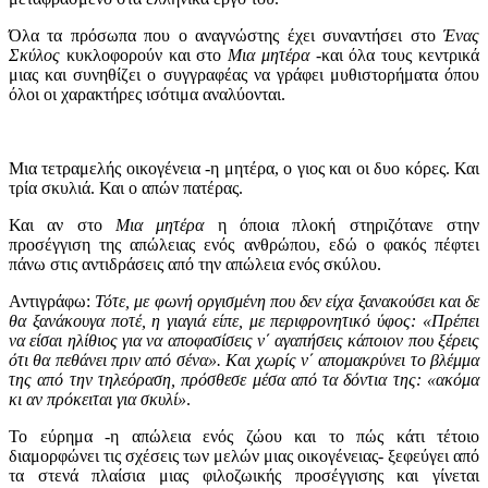
Όλα τα πρόσωπα που ο αναγνώστης έχει συναντήσει στο
Ένας
Σκύλος
κυκλοφορούν και στο
Μια μητέρα
-και όλα τους κεντρικά
μιας και συνηθίζει ο συγγραφέας να γράφει μυθιστορήματα όπου
όλοι οι χαρακτήρες ισότιμα αναλύονται.
Μια τετραμελής οικογένεια -η μητέρα, ο γιος και οι δυο κόρες. Και
τρία σκυλιά. Και ο απών πατέρας.
Και αν στο
Μια μητέρα
η όποια πλοκή στηριζότανε στην
προσέγγιση της απώλειας ενός ανθρώπου, εδώ ο φακός πέφτει
πάνω στις αντιδράσεις από την απώλεια ενός σκύλου.
Αντιγράφω:
Τότε, με φωνή οργισμένη που δεν είχα ξανακούσει και δε
θα ξανάκουγα ποτέ, η γιαγιά είπε, με περιφρονητικό ύφος: «Πρέπει
να είσαι ηλίθιος για να αποφασίσεις ν΄ αγαπήσεις κάποιον που ξέρεις
ότι θα πεθάνει πριν από σένα». Και χωρίς ν΄ απομακρύνει το βλέμμα
της από την τηλεόραση, πρόσθεσε μέσα από τα δόντια της: «ακόμα
κι αν πρόκειται για σκυλί»
.
Το εύρημα -η απώλεια ενός ζώου και το πώς κάτι τέτοιο
διαμορφώνει τις σχέσεις των μελών μιας οικογένειας- ξεφεύγει από
τα στενά πλαίσια μιας φιλοζωικής προσέγγισης και γίνεται