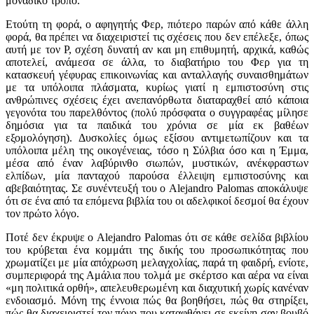
μοναδικό τρόπο.
Ετούτη τη φορά, ο αφηγητής Φερ, πιότερο παρών από κάθε άλλη
φορά, θα πρέπει να διαχειριστεί τις σχέσεις που δεν επέλεξε, όπως
αυτή με τον Ρ, σχέση δυνατή αν και μη επιθυμητή, αρχικά, καθώς
αποτελεί, ανάμεσα σε άλλα, το διαβατήριο του Φερ για τη
κατασκευή γέφυρας επικοινωνίας και ανταλλαγής συναισθημάτων
με τα υπόλοιπα πλάσματα, κυρίως γιατί η εμπιστοσύνη στις
ανθρώπινες σχέσεις έχει ανεπανόρθωτα διαταραχθεί από κάποια
γεγονότα του παρελθόντος (πολύ πρόσφατα ο συγγραφέας μίλησε
δημόσια για τα παιδικά του χρόνια σε μία εκ βαθέων
εξομολόγηση). Δυσκολίες όμως εξίσου αντιμετωπίζουν και τα
υπόλοιπα μέλη της οικογένειας, τόσο η Σύλβια όσο και η Έμμα,
μέσα από έναν λαβύρινθο σιωπών, μυστικών, ανέκφραστων
ελπίδων, μία πανταχού παρούσα έλλειψη εμπιστοσύνης και
αβεβαιότητας. Σε συνέντευξή του ο Alejandro Palomas αποκάλυψε
ότι σε ένα από τα επόμενα βιβλία του οι αδελφικοί δεσμοί θα έχουν
τον πρώτο λόγο.
Ποτέ δεν έκρυψε ο Alejandro Palomas ότι σε κάθε σελίδα βιβλίου
του κρύβεται ένα κομμάτι της δικής του προσωπικότητας που
χρωματίζει με μία απόχρωση μελαγχολίας, παρά τη φαιδρή, ενίοτε,
συμπεριφορά της Αμάλια που τολμά με σκέρτσο και αέρα να είναι
«μη πολιτικά ορθή», απελευθερωμένη και διαχυτική χωρίς κανέναν
ενδοιασμό. Μόνη της έννοια πώς θα βοηθήσει, πώς θα στηρίξει,
πώς θα διαχειριστεί τον πόνο που καταφθάνει σε εκείνη σαν βουβό