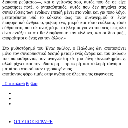
διακοπή ρεύματος—, και ο γείτονάς σου, αυτός που δε σε είχε
χαιρετήσει ποτέ, ο αντιπαθητικός, αυτός που δεν πηγαίνει στις
συνελεύσεις των ενοίκων επειδή μένει στο νοίκι και για ποιο λόγο,
μετατρέπεται υπό το κόκκινο φως του συναγερμού σ’ έναν
διαφορετικό άνθρωπο, φοβισμένο, μικρό και τόσο ευάλωτο, τόσο
εύθραυστο, που σε αναζητά με το βλέμμα για να του πεις πως όλα
είναι εντάξει κι ότι θα διαφύγουμε τον κίνδυνο, και οι δυο μαζί,
απαραίτητοι ο ένας για τον άλλον.»
Στο μυθιστόρημά του
Ένας σκύλος
, ο Παλόμας δεν αποτυπώνει
μόνο τον συναρπαστικό δεσμό μεταξύ ενός άνδρα και του σκύλου
του παρασύροντας τον αναγνώστη σε μια δίνη συναισθημάτων,
αλλά ρίχνει και την ιδιαίτερη —τρυφερή και σκληρή συνάμα—
ματιά του στο σύμπαν της οικογένειας
αποτίοντας φόρο τιμής στην αγάπη σε όλες της τις εκφάνσεις.
Στο καλαθι
βιβλια
Ο ΤΥΠΟΣ ΕΓΡΑΨΕ