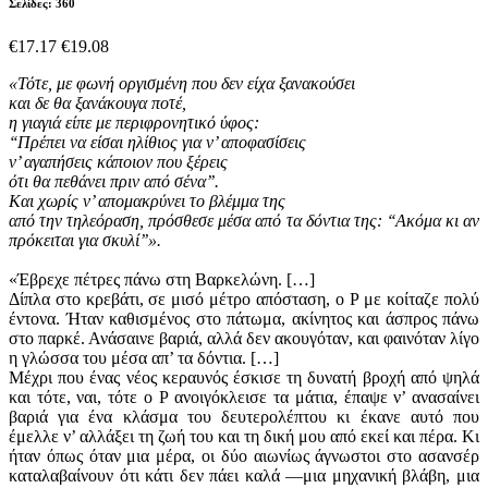
Σελίδες: 360
€17.17
€19.08
«Τότε, με φωνή οργισμένη που δεν είχα ξανακούσει
και δε θα ξανάκουγα ποτέ,
η γιαγιά είπε με περιφρονητικό ύφος:
‘‘Πρέπει να είσαι ηλίθιος για ν’ αποφασίσεις
ν’ αγαπήσεις κάποιον που ξέρεις
ότι θα πεθάνει πριν από σένα’’.
Και χωρίς ν’ απομακρύνει το βλέμμα της
από την τηλεόραση, πρόσθεσε μέσα από τα δόντια της: ‘‘Ακόμα κι αν
πρόκειται για σκυλί’’».
«Έβρεχε πέτρες πάνω στη Βαρκελώνη. […]
Δίπλα στο κρεβάτι, σε μισό μέτρο απόσταση, ο Ρ με κοίταζε πολύ
έντονα. Ήταν καθισμένος στο πάτωμα, ακίνητος και άσπρος πάνω
στο παρκέ. Ανάσαινε βαριά, αλλά δεν ακουγόταν, και φαινόταν λίγο
η γλώσσα του μέσα απ’ τα δόντια. […]
Μέχρι που ένας νέος κεραυνός έσκισε τη δυνατή βροχή από ψηλά
και τότε, ναι, τότε ο Ρ ανοιγόκλεισε τα μάτια, έπαψε ν’ ανασαίνει
βαριά για ένα κλάσμα του δευτερολέπτου κι έκανε αυτό που
έμελλε ν’ αλλάξει τη ζωή του και τη δική μου από εκεί και πέρα. Κι
ήταν όπως όταν μια μέρα, οι δύο αιωνίως άγνωστοι στο ασανσέρ
καταλαβαίνουν ότι κάτι δεν πάει καλά —μια μηχανική βλάβη, μια