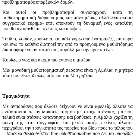
προβληματισμός υπαρξιακών δομών.
Και αυτοί οι προβληματισμοί συνυπάρχουν κατά τη
μυθιστορηματική διάρκεια μιας και μόνο μέρας, αλλά -ένα ακόμα
συγγραφικό εύρημα- έτσι αποκτούν τη δυναμική ενός καταλύτη
που θα ανασυνθέσει σχέσεις και απόψεις.
Τα ίδια, λοιπόν, πρόσωπα, και πάλι γύρω από ένα τραπέζι, μα τώρα
και ενώ το καθένα διατηρεί την από το προηγούμενο μυθιστόρημα
διαμορφωμένη οντότητά του, παράλληλα την προεκτείνει.
Κυρίως ο γιος και ακόμα πιο έντονα η μητέρα.
Μια μοναδική μυθιστορηματική περσόνα είναι η Αμάλια, η μητέρα
τόσο του
Ένας σκύλος
όσο και του
Μια μητέρα
Τραγικότητα
Με αντιδράσεις που άλλοτε δείχνουν να είναι αφελείς, άλλοτε να
εντάσσονται σε αντιδράσεις ατόμου με στοιχεία άνοιας, μα που
τελικά είναι στάσεις κατανόησης και βοήθειας, η Αμάλια χαρίζει τη
φωνή της στο συγγραφέα και μέσω αυτής εκείνος άλλοτε
περιγράφει την τραγικότητα της πορείας του βίου προς το τέλος του
–
Μαζεύω σελιδοδείκτες των μυθιστορημάτων που δεν θα μπορέσω