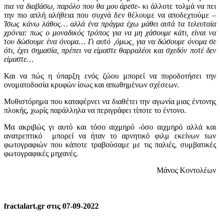
πια να διαβάσω, παρόλο που θα μου άρεσε
- κι άλλοτε τολμά να πει
την πιο απλή αλήθεια που συχνά δεν θέλουμε να αποδεχτούμε –
Ίσως κάνω λάθος… αλλά ένα πράγμα έχω μάθει αυτά τα τελευταία
χρόνια: πως ο μοναδικός τρόπος για να μη χάσουμε κάτι, είναι να
του δώσουμε ένα όνομα… Γι αυτό ,όμως, για να δώσουμε όνομα σε
ότι, έχει σημασία, πρέπει να είμαστε θαρραλέοι και σχεδόν ποτέ δεν
είμαστε…
Και να πώς η ύπαρξη ενός ζώου μπορεί να πυροδοτήσει την
ονοματοδοσία κρυφών ίσως και απωθημένων σχέσεων.
Μυθιστόρημα που καταφέρνει να διαθέτει την αγωνία μιας έντονης
πλοκής, χωρίς παράλληλα να περιγράφει τίποτε το έντονο.
Μα ακριβώς γι αυτό και τόσο αιχμηρό -όσο αιχμηρό αλλά και
ανατρεπτικό μπορεί να ήταν το αρνητικό φιλμ εκείνων των
φωτογραφιών που κάποτε τραβούσαμε με τις παλιές, συμβατικές
φωτογραφικές μηχανές.
Μάνος Κοντολέων
fractalart.gr στις 07-09-2022