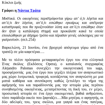
Κύκλοι ζωής
Γράφει η
Νάντια Τράτα
Μυστικά. Οι οικογένειες περιστρέφονται γύρω απ’ ό,τι λέγεται και
απ’ό,τι δεν λέγεται, απ’ό,τι ειπώθηκε εγκαίρως και απέτρεψε
καταστροφές που θα προξενούσαν λύπη και απ’ό,τι ειπώθηκε όταν
δεν ήταν η κατάλληλη στιγμή και προκάλεσε κακά τα οποία
επουλώθηκαν με άσχημο τρόπο και πέρασαν γενιές ολόκληρες για να
γιατρευτούν
. (σελ.254)
Βαρκελώνη, 21 Ιουνίου, ένα βροχερό απόγευμα γύρω από ένα
τραπέζι σε μία καφετέρια….
Με το πλέον πρόσφατα μεταφρασμένο έργο του στα ελληνικά
Ένας σκύλος
(Εκδόσεις Opera), ο καταλανός συγγραφέας
Alejandro Palomas συνεχίζει την οικογενειακή του saga,
προσφέροντάς μας ένα έργο που γεμίζει πλέρια τον αναγνωστικό
μας χώρο λυτρωτικά, τρυφερά, κοιτάζοντας τον αναγνώστη με μια
ματιά καθάρια και ανυπόκριτη καθώς ξετυλίγει το νήμα της
αφήγησής του και παραδίνοντάς μας την ιστορία μίας περίπου
συνηθισμένης οικογένειας, μετατρέποντας τη δική του, εν μέρει,
προσωπική ιστορία σε ένα έργο οικουμενικό, βαθιά ανθρώπινο,
τόσο παράδοξα οικείο που ξαφνιάζει….Μία μητέρα, ο αφηγητής, οι
δύο αδελφές του, τρεις σκύλοι, μια γιαγιά και ένας πατέρας,