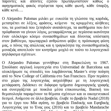
παρόντες και απόντες εξίσου πρωταγωνιστούν καθώς ο
αφηγηματικός φακός στρέφεται προς κάθε φωνή, κάθε ύπαρξη,
κάθε κενό….
Ο Alejandro Palomas μιλάει με ευκολία τη γλώσσα της καρδιάς,
μετατρέπει σε λέξεις, φράσεις, κείμενο τις κρυμμένες αλήθειες
του, τα μυστικά που ξεπηδούν αναπάντεχα, τα αισθήματα που δεν
πρόφθασαν να γίνουν λόγος, μεταφράζοντας με περίσσια ικανότητα
έναν ολόκληρο κόσμο συναισθημάτων και δίνοντας υπόσταση
στον βαθύτερο, πρωταρχικό ανθρώπινο φόβο: η πρόσκαιρη φύση
μας, ο πόνος της απώλειας και η τραγικότητα της συναισθηματικής
μοναξιάς αποτελούν τον κινητήριο μοχλό σε τούτο το λογοτεχνικό
ψηλάφισμα σχέσεων.
O Alejandro Palomas γεννήθηκε στη Βαρκελώνη το 1967.
Σπούδασε αγγλική λογοτεχνία στο Universidad de Barcelona και
ολοκλήρωσε τις σπουδές του λαμβάνοντας Master’s στην ποίηση
από το New College of California στο San Francisco. Πριν περάσει
στο χώρο της λογοτεχνίας ασχολήθηκε με τη λογοτεχνική
μετάφραση. Διδάσκει σε διάφορα τμήματα δημιουργικής γραφής
και συνεργάζεται με ποικίλα μέσα επικοινωνίας. Βασική του
θεματολογία παραμένουν τα θέματα σχέσεων και οι οικογενειακοί
δεσμοί. Ανάμεσα σε άλλα βραβεία, έλαβε το βραβείο Nadal (2018)
για το έργο του Μία αγάπη, το βραβείο Παιδικής και Εφηβικής
Λογοτεχνίας για το Ένας γιος (2016) και το βραβείο Mandarache