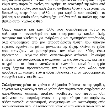
κύμα στην παραλία, εκείνη που κρύβει τη λευκότητά της κάτω από
καπέλο και γυαλιά, που πασχίζει να διαβάσει λόγω της μεγάλης της
δυσκολίας στην όραση αλλά με μια καρδιά που σταλάζει το
βάλσαμο το οποίο τόση ανάγκη έχει καθένα από τα παιδιά της, στο
βιβλίο αυτό, κυρίως ο Φερ.
Όμως υπάρχει και κάτι άλλο που συμπληρώνει τούτο το
παλίμψηστο συναισθημάτων και τρυφερότητας: κύκλοι ζωής
ανοίγουν και κλείνουν για ανθρώπους και αγαπημένα τετράποδα,
όλα σημαδεμένα από μία απροσδιόριστη θλίψη που υπόγεια
έρχεται, υγραίνει τα μάτια, μαγκώνει την ψυχή, κλείνει τα χείλη
που πασχίζουν να μετατρέψουν τον πόνο σε λήθη, έστω
πρόσκαιρα…. Λίγο πιο πίσω, συνεσταλμένα στέκεται μία ακόμη
επιθυμία του συγγραφέα: η αναγκαιότητα της συγγνώμης, εκείνη η
στιγμή που τα μάτια συναντώνται σ’ έναν τόπο κοινό όπου η μία
ψυχή έρχεται προσφέροντας την ειλικρίνεια σαν δώρο που
προσφέρεται ταπεινά ενώ η άλλη πλησιάζει για να αφουγκραστεί,
να αγγίξει και ν’ αφεθεί…..
Σαλτάροντας μέσα το χρόνο ο Alejandro Palomas στριφογυρίζει,
έρχεται και ξαναφεύγει για να χτίσει ένα σύμπαν που στηρίζεται σε
παρελθούσες σκέψεις, πράξεις, κουβέντες που έρχονται σαν
ανάμνηση και συμπληρώνουν τη γραμμικότητα του παρόντος,
σ’ένα παιγνίδι συντονισμού, συσχετισμών και κατανόησης ενός
οικογενειακού περιβάλλοντος που ίσως να μην απέχει πολύ από το