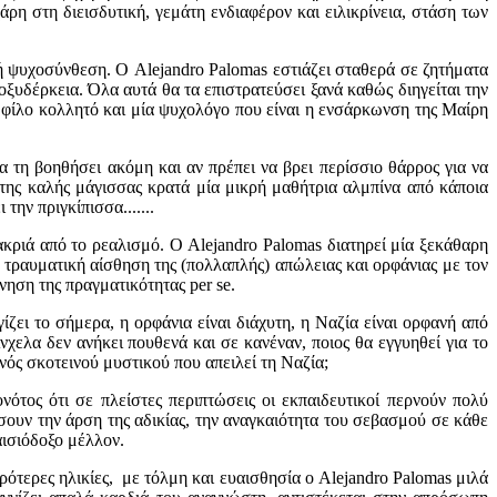
ρη στη διεισδυτική, γεμάτη ενδιαφέρον και ειλικρίνεια, στάση των
 ψυχοσύνθεση. Ο Alejandro Palomas εστιάζει σταθερά σε ζητήματα
οξυδέρκεια. Όλα αυτά θα τα επιστρατεύσει ξανά καθώς διηγείται την
ν φίλο κολλητό και μία ψυχολόγο που είναι η ενσάρκωνση της Μαίρη
θα τη βοηθήσει ακόμη και αν πρέπει να βρει περίσσιο θάρρος για να
της καλής μάγισσας κρατά μία μικρή μαθήτρια αλμπίνα από κάποια
ην πριγκίπισσα.......
ακριά από το ρεαλισμό. Ο Alejandro Palomas διατηρεί μία ξεκάθαρη
ν τραυματική αίσθηση της (πολλαπλής) απώλειας και ορφάνιας με τον
ηση της πραγματικότητας per se.
ζει το σήμερα, η ορφάνια είναι διάχυτη, η Ναζία είναι ορφανή από
νχελα δεν ανήκει πουθενά και σε κανέναν, ποιος θα εγγυηθεί για το
νός σκοτεινού μυστικού που απειλεί τη Ναζία;
ότος ότι σε πλείστες περιπτώσεις οι εκπαιδευτικοί περνούν πολύ
ήσουν την άρση της αδικίας, την αναγκαιότητα του σεβασμού σε κάθε
αισιόδοξο μέλλον.
ρότερες ηλικίες, με τόλμη και ευαισθησία ο Alejandro Palomas μιλά