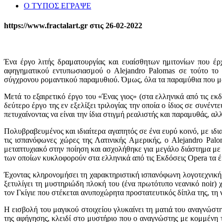
Ο ΤΥΠΟΣ ΕΓΡΑΨΕ
https://www.fractalart.gr στις 26-02-2022
Ένα έργο λιτής δραματουργίας και ευαίσθητων ημιτονίων που έρχ
αφηγηματικού εντυπωσιασμού ο Alejandro Palomas σε τούτο το
σύγχρονου ρομαντικού παραμυθιού. Όμως, όλα τα παραμύθια που μας
Μετά το εξαιρετικό έργο του «Ένας γιος» (στα ελληνικά από τις εκδ
δεύτερο έργο της εν εξελίξει τριλογίας την οποία ο ίδιος σε συνέ
πετυχαίνοντας να είναι την ίδια στιγμή ρεαλιστής και παραμυθάς, αλ
Πολυβραβευμένος και ιδιαίτερα αγαπητός σε ένα ευρύ κοινό, με ιδι
τις ισπανόφωνες χώρες της Λατινικής Αμερικής, ο Alejandro Pa
μεταπτυχιακό στην ποίηση και ασχολήθηκε για μεγάλο διάστημα με 
των οποίων κυκλοφορούν στα ελληνικά από τις Εκδόσεις Opera τα έ
Έχοντας κληρονομήσει τη χαρακτηριστική ισπανόφωνη λογοτεχνική 
ξετυλίγει τη μυστηριώδη πλοκή του (ένα πρωτότυπο νεανικό noir) 
τον Γκίγιε που στέκεται ανυποχώρητα προστατευτικός δίπλα της, τη
Η εισβολή του μαγικού στοιχείου γλυκαίνει τη ματιά του αναγνώσ
της αφήγησης, κλειδί στο μυστήριο που ο αναγνώστης με κομμένη 