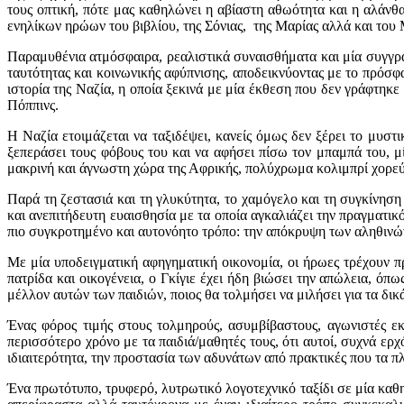
τους οπτική, πότε μας καθηλώνει η αβίαστη αθωότητα και η αλάνθα
ενηλίκων ηρώων του βιβλίου, της Σόνιας, της Μαρίας αλλά και του 
Παραμυθένια ατμόσφαιρα, ρεαλιστικά συναισθήματα και μία συγγρ
ταυτότητας και κοινωνικής αφύπνισης, αποδεικνύοντας με το πρόσφα
ιστορία της Ναζία, η οποία ξεκινά με μία έκθεση που δεν γράφτηκ
Πόππινς.
Η Ναζία ετοιμάζεται να ταξιδέψει, κανείς όμως δεν ξέρει το μυστι
ξεπεράσει τους φόβους του και να αφήσει πίσω τον μπαμπά του, 
μακρινή και άγνωστη χώρα της Αφρικής, πολύχρωμα κολιμπρί χορεύου
Παρά τη ζεστασιά και τη γλυκύτητα, το χαμόγελο και τη συγκίνηση
και ανεπιτήδευτη ευαισθησία με τα οποία αγκαλιάζει την πραγματικ
πιο συγκροτημένο και αυτονόητο τρόπο: την απόκρυψη των αληθινών
Με μία υποδειγματική αφηγηματική οικονομία, οι ήρωες τρέχουν πρ
πατρίδα και οικογένεια, ο Γκίγιε έχει ήδη βιώσει την απώλεια, όπ
μέλλον αυτών των παιδιών, ποιος θα τολμήσει να μιλήσει για τα δικ
Ένας φόρος τιμής στους τολμηρούς, ασυμβίβαστους, αγωνιστές εκ
περισσότερο χρόνο με τα παιδιά/μαθητές τους, ότι αυτοί, συχνά ερ
ιδιαιτερότητα, την προστασία των αδυνάτων από πρακτικές που τα π
Ένα πρωτότυπο, τρυφερό, λυτρωτικό λογοτεχνικό ταξίδι σε μία καθη