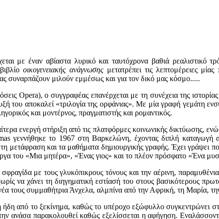
εται με έναν αβίαστα λυρικό και ταυτόχρονα βαθιά ρεαλιστικό τρ
 βιβλίο
οικογενειακής ανάγνωσης
μετατρέπει τις λεπτομέρειες μίας
 συναρπάζουν μιλούν εμμέσως και για τον δικό μας κόσμο.....
όσεις Opera), ο συγγραφέας επανέρχεται με τη συνέχεια της ιστορίας 
ντευξή του αποκαλεί «τριλογία της ορφάνιας». Με μία γραφή γεμάτη 
ληγορικός και μοντέρνος, πραγματιστής και ρομαντικός.
αίτερα ενεργή στήριξη από τις πλατφόρμες κοινωνικής δικτύωσης, εν
lomas γεννήθηκε το 1967 στη Βαρκελώνη, έχοντας διπλή καταγωγή α
τη μετάφραση και τα μαθήματα δημιουργικής γραφής. Έχει γράψει πολ
ργα του «Μια μητέρα», «Ένας γιος» και το πλέον πρόσφατο «Ένα μυσ
σφραγίδα με τους γλυκόπικρους τόνους και την αέρινη, παραμυθένια
χωρίς να χάνει τη διηγηματική εστίασή του στους βασικότερους πρωτ
 νέα τους συμμαθήτρια Άνχελα, αλμπίνα από την Αφρική, τη Μαρία, την
τη ήδη από το ξεκίνημα, καθώς το υπέροχο εξώφυλλο συγκεντρώνει στ
την ανάσα παρακολουθεί καθώς εξελίσσεται η αφήγηση. Εναλάσσοντας