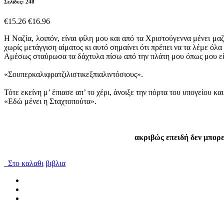
Σελίδες: 248
€15.26
€16.96
Η Ναζία, λοιπόν, είναι φίλη μου και από τα Χριστούγεννα μένει μαζ
χωρίς μετάγγιση αίματος κι αυτό σημαίνει ότι πρέπει να τα λέμε όλα 
Αμέσως σταύρωσα τα δάχτυλα πίσω από την πλάτη μου όπως μου είχε 
«Σουπερκαλιφρατζιλιστικεξπιαλιντόσιους».
Τότε εκείνη μ’ έπιασε απ’ το χέρι, άνοιξε την πόρτα του υπογείου και
«Εδώ μένει η Σταχτοπούτα».
ακριβώς επειδή δεν μπορεί
Στο καλαθι
βιβλια