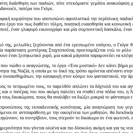
στη διαίσθηση των παιδιών, πότε στεκόμαστε γεμάτοι ανακούφιση χά
Μανουέλ, πατέρα του Γκίγιε.
αφική κομψότητα που αποτυπώνει αφοπλιστικά την περίπλοκη παιδική
το έργο του πως διαθέτει τόλμη, ποιητική ευαισθησία και κοινωνική 
ε ποτέ, έναν γλαφυρό εικονογρίφο και μία συμπονετική δασκάλα, ένα
κό της, μελωδίες ξεχύνονται από ένα ερειπωμένο υπόγειο, ο Γκίγιε 
μία παράσταση μοντέρνας Σταχτοπούτας προετοιμάζεται ενώ το ρόλο 
ν έναν ξεσηκωτικό χορό, μια κακιά μάγισσα παραμονεύει να κλέψει τ
 που νιώθει ο αναγνώστης, το έργο «Ένα μυστικό» δεν κάνει βήμα μ
ότητα της Ναζία, η οποία με το δικό της τρόπο αμύνεται απέναντι στη
 συναισθημάτων, την καταφυγή στον κόσμο του φανταστικού, την άρν
ος το πεπρωμένο τους, το παρελθόν απλώνει τα δάχτυλά του και αγγί
ως και ο πατέρας του που ακόμη παλεύει να σταθεί στα πόδια του, η Ά
ά τους δικαιώματα, ποιος θα αναλάβει να διώξει μακριά το φάντασμα ε
προσώπους της εκπαιδευτικής κοινότητας, μία αναγνώριση του γεγον
χόμενοι σε αντιπαράθεση με την οικογένεια των μαθητών, θα διεκδικ
ληγώνουν, τα συντρίβουν, τους στερούν το δικαίωμα σε ένα φωτεινό, 
μερινότητα που γίνεται ολοένα και πιο δύσκολη ακόμη και για τις νεα