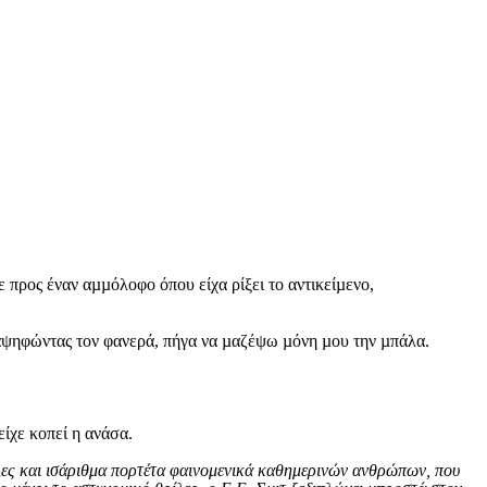
προς έναν αµµόλοφο όπου είχα ρίξει το αντικείµενο,
 αψηφώντας τον φανερά, πήγα να µαζέψω µόνη µου την µπάλα.
ίχε κοπεί η ανάσα.
λες και ισάριθμα πορτέτα φαινομενικά καθημερινών ανθρώπων, που