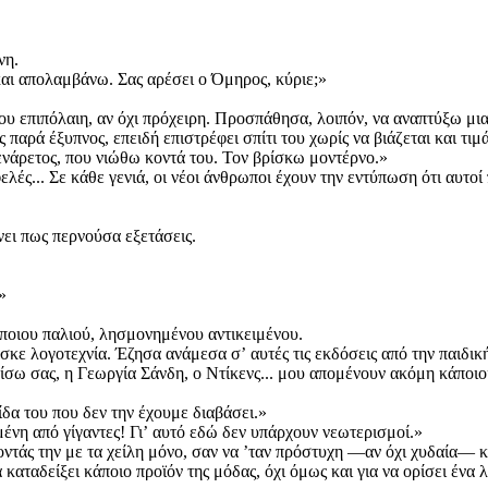
ένη.
και απολαμβάνω. Σας αρέσει ο Όμηρος, κύριε;»
ου επιπόλαιη, αν όχι πρόχειρη. Προσπάθησα, λοιπόν, να αναπτύξω μ
παρά έξυπνος, επειδή επιστρέφει σπίτι του χωρίς να βιάζεται και τιμ
 ενάρετος, που νιώθω κοντά του. Τον βρίσκω μοντέρνο.»
ές... Σε κάθε γενιά, οι νέοι άνθρωποι έχουν την εντύπωση ότι αυτοί
νει πως περνούσα εξετάσεις.
.»
 κάποιου παλιού, λησμονημένου αντικειμένου.
ασκε λογοτεχνία. Έζησα ανάμεσα σʼ αυτές τις εκδόσεις από την παιδι
ίσω σας, η Γεωργία Σάνδη, ο Ντίκενς... μου απομένουν ακόμη κάποιο
ίδα του που δεν την έχουμε διαβάσει.»
ένη από γίγαντες! Γιʼ αυτό εδώ δεν υπάρχουν νεωτερισμοί.»
τάς την με τα χείλη μόνο, σαν να ʼταν πρόστυχη —αν όχι χυδαία— κα
καταδείξει κάποιο προϊόν της μόδας, όχι όμως και για να ορίσει ένα