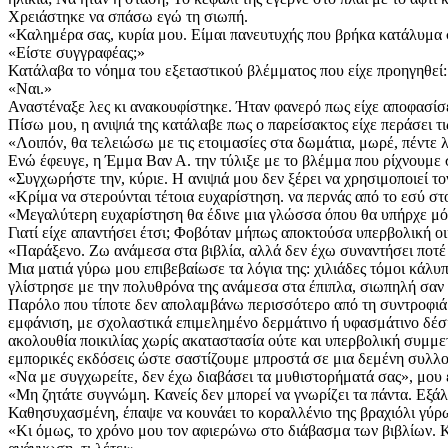
Χρειάστηκε να σπάσω εγώ τη σιωπή.
«Καλημέρα σας, κυρία μου. Είμαι πανευτυχής που βρήκα κατάλυμα 
«Είστε συγγραφέας;»
Κατάλαβα το νόημα του εξεταστικού βλέμματος που είχε προηγηθεί:
«Ναι.»
Αναστέναξε λες κι ανακουφίστηκε. Ήταν φανερό πως είχε αποφασίσει
Πίσω μου, η ανιψιά της κατάλαβε πως ο παρείσακτος είχε περάσει τι
«Λοιπόν, θα τελειώσω με τις ετοιμασίες στα δωμάτια, μωρέ, πέντε λ
Ενώ έφευγε, η Έμμα Βαν Α. την τύλιξε με το βλέμμα που ρίχνουμε
«Συγχωρήστε την, κύριε. Η ανιψιά μου δεν ξέρει να χρησιμοποιεί τ
«Κρίμα να στερούνται τέτοια ευχαρίστηση. να περνάς από το εσύ στ
«Μεγαλύτερη ευχαρίστηση θα έδινε μια γλώσσα όπου θα υπήρχε μόνο
Γιατί είχε απαντήσει έτσι; Φοβόταν μήπως αποκτούσα υπερβολική ο
«Παράξενο. Ζω ανάμεσα στα βιβλία, αλλά δεν έχω συναντήσει ποτ
Μια ματιά γύρω μου επιβεβαίωσε τα λόγια της: χιλιάδες τόμοι κάλυ
γλίστρησε με την πολυθρόνα της ανάμεσα στα έπιπλα, σιωπηλή σαν 
Παρόλο που τίποτε δεν απολαμβάνω περισσότερο από τη συντροφιά τ
εμφάνιση, με σχολαστικά επιμελημένο δερμάτινο ή υφασμάτινο δέσιμ
ακολουθία ποικιλίας χωρίς ακαταστασία ούτε και υπερβολική συμμε
εμπορικές εκδόσεις ώστε σαστίζουμε μπροστά σε μια δεμένη συλ
«Να με συγχωρείτε, δεν έχω διαβάσει τα μυθιστορήματά σας», μου 
«Μη ζητάτε συγνώμη. Κανείς δεν μπορεί να γνωρίζει τα πάντα. Εξά
Καθησυχασμένη, έπαψε να κουνάει το κοραλλένιο της βραχιόλι γύρω
«Κι όμως, το χρόνο μου τον αφιερώνω στο διάβασμα των βιβλίων. Κ