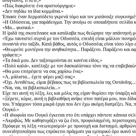
ανάγνωση, τι λέτε;»
«Πώς διακρίνετε ένα αριστούργημα;»
«Δεν πηδάω τα ίδια κομμάτια.»
Έπιασε έναν δερματόδετο γκρενά τόμο και τον μισάνοιξε συγκινημ
«Η Οδύσσεια, για παράδειγμα. Την ανοίγω σε οποιαδήποτε σελίδα 
«Μα... φυσικά.»
Η ίριδά της σκοτείνιασε και κατάλαβα πως θεώρησε την απάντησή μ
«Έχω ταυτιστεί συχνά με τον Οδυσσέα, επειδή είναι μάλλον πονηρός 
συναντά στο ταξίδι. Κατά βάθος, αυτός ο Οδυσσέας είναι τόσο λίγο
«Θεωρείτε μοντέρνα την ανηθικότητα... Παράξενο. Παράξενο και αφελ
γράφετε;»
«Τα δικά μου. Δεν ταξινομούνται σε κανένα είδος.»
«Πολύ καλά», κατέληξε με τον δασκαλίστικο τόνο της να επιβεβαιώ
«Θα μου επιτρέψετε να σας χαρίσω ένα;»
«Α, μάλιστα... έχετε φέρει μαζί σας;»
«Όχι. Αντιθέτως, είμαι βέβαιος πως τα βιβλιοπωλεία της Οστάνδης..
«Ναι, ναι, τα βιβλιοπωλεία...»
Είχε πει αυτή τη λέξη, λες και μόλις της είχαν θυμίσει την ύπαρξη
«Ξέρετε, κύριε, αυτή η βιβλιοθήκη ανήκε στον πατέρα μου, που δίδ
του. Υπάρχουν τόσα μικρά έργα που δεν έχω ακόμη διατρέξει. Να, π
Ουγκό.»
«Η ιδιοφυία του Ουγκό έγκειται στο ότι υπάρχει πάντοτε κάποια σελ
«Ακριβώς. Με καθησυχάζει να ζω έτσι, προφυλαγμένη, περιστοιχισμ
Πρόφερε τη λέξη «νεωτερισμοί» με προσοχή και δισταγμό, αρθρώνον
συνειδητοποίησα πως επρόκειτο πράγματι για εμπορικό όρο ικανό να 