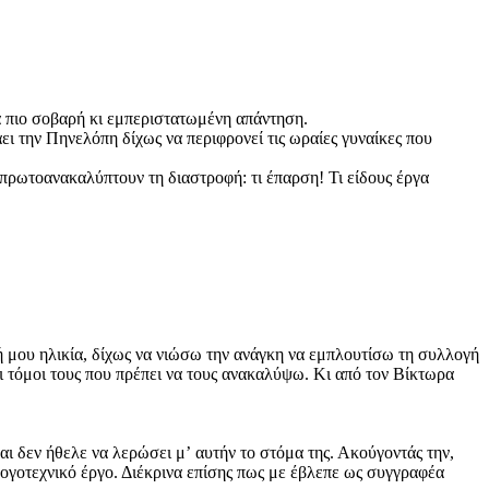
ια πιο σοβαρή κι εμπεριστατωμένη απάντηση.
άει την Πηνελόπη δίχως να περιφρονεί τις ωραίες γυναίκες που
 πρωτοανακαλύπτουν τη δια­στροφή: τι έπαρση! Τι είδους έργα
κή μου ηλικία, δίχως να νιώσω την ανάγκη να εμπλουτίσω τη συλλογή
ι τόμοι τους που πρέπει να τους ανακαλύψω. Κι από τον Βίκτωρα
ι δεν ήθελε να λερώσει μʼ αυτήν το στόμα της. Ακούγοντάς την,
 λογοτεχνικό έργο. Διέκρινα επίσης πως με έβλεπε ως συγγραφέα