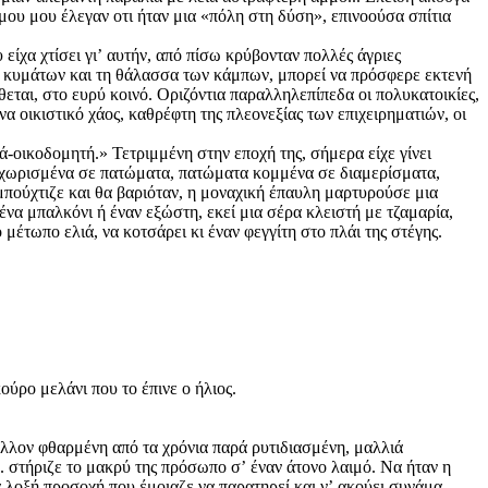
μου μου έλεγαν οτι ήταν μια «πόλη στη δύση», επινοούσα σπίτια
 είχα χτίσει γιʼ αυτήν, από πίσω κρύβονταν πολλές άγριες
 κυμάτων και τη θάλασσα των κάμπων, μπορεί να πρόσφερε εκτενή
θεται, στο ευρύ κοινό. Οριζόντια παραλληλεπίπεδα οι πολυκατοικίες,
 οικιστικό χάος, καθρέφτη της πλεονεξίας των επιχειρηματιών, οι
ά-οικοδομητή.» Τετριμμένη στην εποχή της, σήμερα είχε γίνει
 χωρισμένα σε πατώματα, πατώματα κομμένα σε διαμερίσματα,
πούχτιζε και θα βαριόταν, η μοναχική έπαυλη μαρτυρούσε μια
ένα μπαλκόνι ή έναν εξώστη, εκεί μια σέρα κλειστή με τζαμαρία,
 μέτωπο ελιά, να κοτσάρει κι έναν φεγγίτη στο πλάι της στέγης.
ύρο μελάνι που το έπινε ο ήλιος.
άλλον φθαρμένη από τα χρόνια παρά ρυτιδιασμένη, μαλλιά
 στήριζε το μακρύ της πρόσωπο σʼ έναν άτονο λαιμό. Να ήταν η
ια λοξή προσοχή που έμοιαζε να παρατηρεί και νʼ ακούει συνάμα.