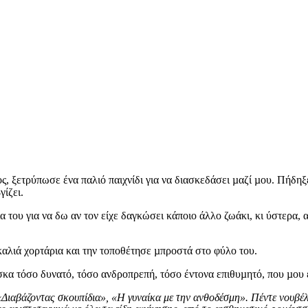
 ξετρύπωσε ένα παλιό παιχνίδι για να διασκεδάσει µαζί µου. Πήδηξε 
γίζει.
του για να δω αν τον είχε δαγκώσει κάποιο άλλο ζωάκι, κι ύστερα,
καλιά χορτάρια και την τοποθέτησε µπροστά στο φύλο του.
α τόσο δυνατό, τόσο ανδροπρεπή, τόσο έντονα επιθυµητό, που µου ε
«Διαβάζοντας σκουπίδια», «Η γυναίκα με την ανθοδέσμη». Πέντε νουβέ