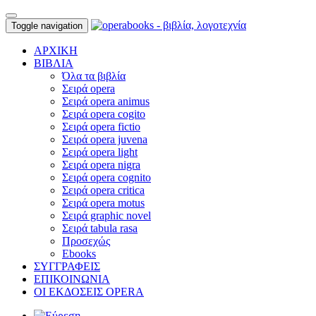
Toggle navigation
ΑΡΧΙΚΗ
ΒΙΒΛΙΑ
Όλα τα βιβλία
Σειρά opera
Σειρά opera animus
Σειρά opera cogito
Σειρά opera fictio
Σειρά opera juvena
Σειρά opera light
Σειρά opera nigra
Σειρά opera cognito
Σειρά opera critica
Σειρά opera motus
Σειρά graphic novel
Σειρά tabula rasa
Προσεχώς
Ebooks
ΣΥΓΓΡΑΦΕΙΣ
ΕΠΙΚΟΙΝΩΝΙΑ
ΟΙ ΕΚΔΟΣΕΙΣ OPERA