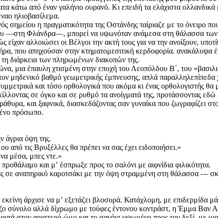
ατα κάτω από έναν γαλήνιο ουρανό. Κι επειδή τα ελάχιστα ολλανδικά 
έναο ηλιοβασίλεμα.
νός σημείου η πραγματικότητα της Οστάνδης ταίριαζε με το όνειρο που
σμου —στη Φλάνδρα—, μπορεί να υψωνόταν ανάμεσα στη θάλασσα των
 είχαν αλλοιώσει οι Βέλγοι την ακτή τους για να την ανοίξουν, υποτί
ήρα, που απηχούσαν στην κτηματομεσιτική κερδοφορία. ανακάλυψα ένα
ά τη διάρκεια των πληρωμένων διακοπών της.
ιώνα, μια έπαυλη χτισμένη στην εποχή του Λεοπόλδου Β΄, του «βασιλι
τον μηδενικό βαθμό γεωμετρικής έμπνευσης, απλά παραλληλεπίπεδα
υμμετρικά και τόσο ορθολογικά που ακόμα κι ένας ορθολογιστής θα μ
ικίλλοντας σε όγκο και σε ρυθμό τα ανοίγματά της, προτάσσοντας εδώ 
ράθυρα, και ξαφνικά, ­διασκεδάζοντας σαν γυναίκα που ζωγραφίζει στο
μένο πρόσωπο.
ν άγρια όψη της.
υ από τις Βρυξέλλες θα πρέπει να σας έχει ειδοποιήσει.»
ρνα μέσα, μπες ντε.»
ν προθάλαμο και μʼ έσπρωξε προς το σαλόνι με αιφνίδια φιλικότητα.
ς σε αναπηρικό καροτσάκι με την όψη στραμμένη στη θάλασσα — σκο
 εκείνη άρχισε να μʼ εξετάζει βλοσυρά. Κατάχλομη, με επιδερμίδα μ
ζο σύνολο αλλά δίχρωμο με τούφες έντονου κοντράστ, η Έμμα Βαν Α.
 κοντά στον αριστερό ώμο και το σαγόνι υψωμένο προς τον δεξί, με μ