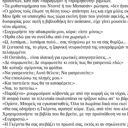
προϊόντων, κάτι σαν «παραγωγό» ή «προμηθευτή» βιβλίων.
«Τα μυθιστορήματα του Ντοντέ ή του Μοπασάν» ρώτησα, «δεν ήταν 
«Ο χρόνος τούς έδωσε τη θέση τους» απάντησε λες και είχα μόλις ε
Μου ήρθε να υπαινιχθώ πως τώρα εκείνη ήταν που γινόταν αφελής, 
δυσφορίας μου: αυτή η βιβλιοθήκη δεν ανάσαινε, είχε γίνει μουσείο
νέου αίματος.
«Συγχωρήστε την αδιακρισία μου, κύριε: είστε μόνος;»
«Ήρθα εδώ για να συνέλθω από ένα χωρισμό.»
«Ω, λυπάμαι... λυπάμαι πολύ... σας πληγώνω με το να σας θυμίζω..
Η ζεστασιά της, το ρίγος, η ξαφνική νευρικότητά της υπογράμμιζαν τ
πελαγωμένο:
«Η Οστάνδη... είναι ιδανική για ερωτικές απογοητεύσεις...»
«Δε συμφωνείτε; Δε συμφωνείτε κι εσείς πως θα γιατρευτώ εδώ;»
Με κοίταξε σμίγοντας τα φρύδια.
«Να γιατρευτείτε; Αυτό θέλετε; Να γιατρευτείτε;»
«Να επουλώσω τις πληγές μου.»
«Και πιστεύετε πως θα τα καταφέρετε;»
«Ναι, το πιστεύω.»
«Παράξενο» μουρμούρισε κόβοντάς με από την κορφή ώς τα νύχια, λ
Η ανιψιά έκανε τα τελευταία σκαλοπάτια να τρίξουν κάτω απʼ το βά
«Ορίστε. Μπορείς να εγκατασταθείς. Όλα τα δωμάτια δικά σου εκε
«Θα σας οδηγήσει η Γκέρντα, αγαπητέ κύριε. Εγώ, από τότε που κλο
Χρησιμοποιήστε τα βιβλία που θα βρείτε, με την προϋπόθεση να τα
«Ευχαριστώ.»
«Η Γκέρντα θα σας ανεβάζει το πρωινό σας, εκτός κι αν σηκώνεστε