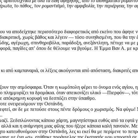
αριστοτεχνικά με όλα τα είδη αφήγησης, από το αισθηματικό ρομάντσο
ρωτα, το πάθος, τον ρομαντισμό, την αμφιβολία, την περιέργεια, την α
ου να αποδείχτηκε περισσότερο διαφορετικός από εκείνο που άφηνε ν
ιακριτική, χωρίς βάθος και λέγειν — τόσο συνηθισμένη, που θα την 
ώδης, αγέρωχη, σπινθηροβόλα, παράδοξη, ανεξάντλητη, πέτυχε να με μ
ά φορά, παγίδες απʼ όπου δε θέλουμε να βγούμε. Η Έμμα Βαν Α. με κ
 κι από καμπαναριά, οι λέξεις ακούγονται από απόσταση, διακριτές απ
ουν την ατμόσφαιρα. Όταν η κωμόπολη φέρει το όνομα ενός αγίου, η 
ημμυρίζει τα δρομάκια. όταν απεικονίζει υλικό —Πιερφόν—, τότε τ
σε απόκρημνη κορυφή να δεσπόζει στην ύπαιθρο.
ντοτε ονειρευόμουν την Οστάνδη.
σκεφτεί, αν δε με πετούσε στους πέντε δρόμους ο χωρισμός. Να φύγω!
..
ί μαζί. Ξεδιπλώνοντας κάποιο χάρτη, μαγνητίστηκα ευθύς από τα εφτά
, αλλά και η ανάμνηση μιας φίλης που ήξερε κάποια καλή πανσιόν. Μ
νητο κατευθυνόμουν στην Οστάνδη, λες κι εκεί θα με περίμενε το πε
ύκαινε με ένα «σ», στάθηκε προάγγελος της έκστασής μου μπροστά σε