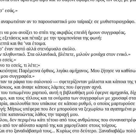
σʼ εσάς.»
 αναρωτιόταν αν το παρουσιαστικό μου ταίριαζε σε μυθιστοριογράφο
 να μου ανοίξει το σπίτι της ακριβώς επειδή ήμουν συγγραφέας.
ς εξετάσεις και πέταξε με την τρομπονίσια της φωνή:
επτά και θα ʼναι έτοιμα.
 σʼ έναν πιστό αλλά στενόμυαλο σκύλο.
ον πληθυντικό. Στα ολλανδικά, βλέπετε, μιλούν μονάχα στον ενικό.»
ο εσείς.»
 το εσείς, τι λέτε;»
ικειότητα; Παρέμεινα όρθιος, λιγάκι αμήχανος. Μου ζήτησε να καθίσ
έ μου συγγραφέα.»
πταν τα ράφια του σαλονιού — σφετερίζονταν μάλιστα και κάποια της 
ίσκιος, και άναψε κάποιες λάμπες που έφεγγαν αχνά.
ου τυπωμένου χαρτιού, αυτή η βιβλιοθήκη μού έφερνε αμηχανία, δίχ
ο, και τους τίτλους και τα ονόματα των συγγραφέων με χρυσαφί σταμ
τρία, ακολουθία που υπάκουε σε κάποιο ρυθμό, ο οποίος μαρτυρούσε 
λογή; Μήπως υπέφερα που δεν μπορούσα να ξεχωρίσω τα αγαπημένα
είπε κατανοώντας λάθος την ταραχή μου.
λλου, δεν περιμένω κάτι τέτοιο από τους ανθρώπους που συναναστρέ
 από τον αδύνατο καρπό της και χαμογέλασε στους τοίχους.
αι στο ξαναδιάβασμά τους... Κυρίως στο δεύτερο. Ξαναδιαβάζω πολύ.