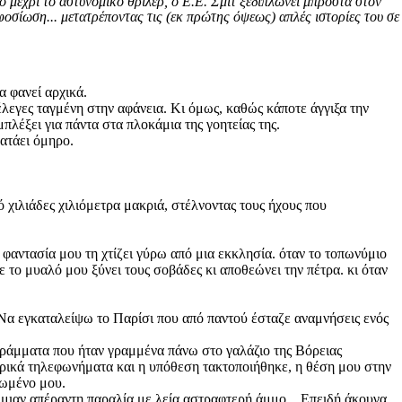
 μέχρι το αστυνομικό θρίλερ, ο Ε.Ε. Σμιτ ξεδιπλώνει μπροστά στον
φοσίωση... μετατρέποντας τις (εκ πρώτης όψεως) απλές ιστορίες του σε
α φανεί αρχικά.
έλεγες ταγμένη στην αφάνεια. Κι όμως, καθώς κάποτε άγγιξα την
πλέξει για πάντα στα πλοκάμια της γοητείας της.
ρατάει όμηρο.
ό χιλιάδες χιλιόμετρα μακριά, στέλνοντας τους ήχους που
φαντασία μου τη χτίζει γύρω από μια εκκλησία. όταν το τοπωνύμιο
ο μυαλό μου ξύνει τους σοβάδες κι αποθεώνει την πέτρα. κι όταν
 Να εγκαταλείψω το Παρίσι που από παντού έσταζε αναμνήσεις ενός
 γράμματα που ήταν γραμμένα πάνω στο γαλάζιο της Βόρειας
ερικά τηλεφωνήματα και η υπόθεση τακτοποιήθηκε, η θέση μου στην
πρωμένο μου.
 μιαν απέραντη παραλία με λεία αστραφτερή άμμο... Επειδή άκουγα