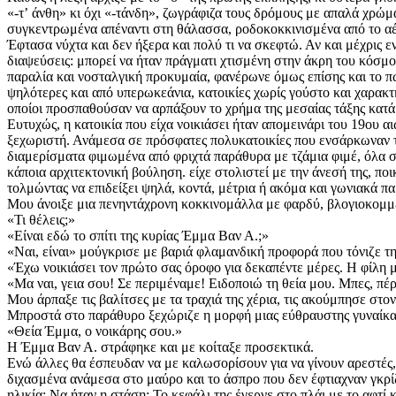
«-τʼ άνθη» κι όχι «-τάνδη», ζωγράφιζα τους δρόμους με απαλά χρώμ
συγκεντρωμένα απέναντι στη θάλασσα, ροδοκοκκινισμένα από το α
Έφτασα νύχτα και δεν ήξερα και πολύ τι να σκεφτώ. Αν και μέχρις ε
διαψεύσεις: μπορεί να ήταν πράγματι χτισμένη στην άκρη του κό
παραλία και νοσταλγική προκυμαία, φανέρωνε όμως επίσης και το πώς
ψηλότερες και από υπερωκεάνια, κατοικίες χωρίς γούστο και χαρακτ
οποίοι προσπαθούσαν να αρπάξουν το χρήμα της μεσαίας τάξης κατ
Ευτυχώς, η κατοικία που είχα νοικιάσει ήταν απομεινάρι του 19ου α
ξεχωριστή. Ανάμεσα σε πρόσφατες πολυκατοικίες που ενσάρκωναν 
διαμερίσματα φιμωμένα από φριχτά παράθυρα με τζάμια φιμέ, όλα σ
κάποια αρχιτεκτονική βούληση. είχε στολιστεί με την άνεσή της, πο
τολμώντας να επιδείξει ψηλά, κοντά, μέτρια ή ακόμα και γωνιακά πα
Μου άνοιξε μια πενηντάχρονη κοκκινομάλλα με φαρδύ, βλογιοκομ
«Τι θέλεις;»
«Είναι εδώ το σπίτι της κυρίας Έμμα Βαν Α.;»
«Ναι, είναι» μούγκρισε με βαριά φλαμανδική προφορά που τόνιζε τη
«Έχω νοικιάσει τον πρώτο σας όροφο για δεκαπέντε μέρες. Η φίλη μο
«Μα ναι, γεια σου! Σε περιμέναμε! Ειδοποιώ τη θεία μου. Μπες, πέ
Μου άρπαξε τις βαλίτσες με τα τραχιά της χέρια, τις ακούμπησε στο
Μπροστά στο παράθυρο ξεχώριζε η μορφή μιας εύθραυστης γυναίκα
«Θεία Έμμα, ο νοικάρης σου.»
Η Έμμα Βαν Α. στράφηκε και με κοίταξε προσεκτικά.
Ενώ άλλες θα έσπευδαν να με καλωσορίσουν για να γίνουν αρεστές,
διχασμένα ανάμεσα στο μαύρο και το άσπρο που δεν έφτιαχναν γκρί
ηλικία; Να ήταν η στάση; Το κεφάλι της έγερνε στο πλάι με το αφτί