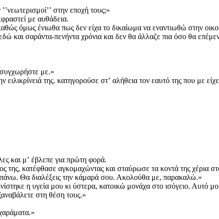
ʽʽνεωτερισμοίʼʼ στην εποχή τους;»
κφραστεί με αυθάδεια.
καθώς όμως ένιωθα πως δεν είχα το δικαίωμα να εναντιωθώ στην οικο
 εδώ και σαράντα-πενήντα χρόνια και δεν θα άλλαζε πια όσο θα επέμεν
. συγχωρήστε με.»
ην ειλικρίνειά της. κατηγορούσε στʼ αλήθεια τον εαυτό της που με εί
ες και μʼ έβλεπε για πρώτη φορά.
ρος της, κατέφθασε αγκομαχώντας και σταύρωσε τα κοντά της χέρια σ
ί πάνω. Θα διαλέξεις την κάμαρά σου. Ακολούθα με, παρακαλώ.»
νίστηκε η υγεία μου κι ύστερα, κατοικώ μονάχα στο ισόγειο. Αυτό μο
 ξαναβάλετε στη θέση τους.»
 χαράματα.»