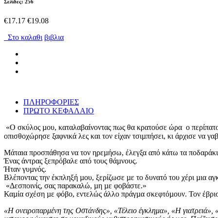
Σελίδες: 256
€17.17
€19.08
Στο καλαθι
βιβλια
ΠΛΗΡΟΦΟΡΙΕΣ
ΠΡΩΤΟ ΚΕΦΑΛΑΙΟ
«Ο σκύλος µου, καταλαβαίνοντας πως θα κρατούσε ώρα ο περίπατος,
οπισθοχώρησε ξαφνικά λες και τον είχαν τσιµπήσει, κι άρχισε να γαβ
Μάταια προσπάθησα να τον ηρεµήσω, έλεγξα από κάτω τα ποδαράκια 
Ένας άντρας ξεπρόβαλε από τους θάµνους.
Ήταν γυµνός.
Βλέποντας την έκπληξή µου, ξερίζωσε µε το δυνατό του χέρι µια αγ
«Δεσποινίς, σας παρακαλώ, µη µε φοβάστε.»
Καµία σχέση µε φόβο, εντελώς άλλο πράγµα σκεφτόµουν. Τον έβρισκ
«Η ονειροπαρμένη της Οστάνδης», «Τέλειο έγκλημα», «Η γιατρειά», 