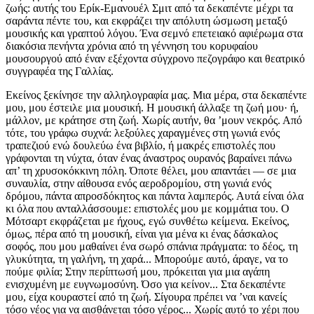
ζωής: αυτής του Ερίκ-Εμανουέλ Σμιτ από τα δεκαπέντε μέχρι τα
σαράντα πέντε του, και εκφράζει την απόλυτη ώσμωση μεταξύ
μουσικής και γραπτού λόγου. Ένα σεμνό επετειακό αφιέρωμα στα
διακόσια πενήντα χρόνια από τη γέννηση του κορυφαίου
μουσουργού από έναν εξέχοντα σύγχρονο πεζογράφο και θεατρικό
συγγραφέα της Γαλλίας.
Εκείνος ξεκίνησε την αλληλογραφία μας. Μια μέρα, στα δεκαπέντε μου, μου έστειλε μια μουσική. Η μουσική άλλαξε τη ζωή μου· ή, μάλλον, με κράτησε στη ζωή. Χωρίς αυτήν, θα ’μουν νεκρός. Από τότε, του γράφω συχνά: λεξούλες χαραγμένες στη γωνιά ενός τραπεζιού ενώ δουλεύω ένα βιβλίο, ή μακρές επιστολές που γράφονται τη νύχτα, όταν ένας άναστρος ουρανός βαραίνει πάνω απ’ τη χρυσοκόκκινη πόλη. Όποτε θέλει, μου απαντάει — σε μια συναυλία, στην αίθουσα ενός αεροδρομίου, στη γωνιά ενός δρόμου, πάντα απροσδόκητος και πάντα λαμπερός. Αυτά είναι όλα κι όλα που ανταλλάσσουμε: επιστολές μου με κομμάτια του. Ο Μότσαρτ εκφράζεται με ήχους, εγώ συνθέτω κείμενα. Εκείνος, όμως, πέρα από τη μουσική, είναι για μένα κι ένας δάσκαλος σοφός, που μου μαθαίνει ένα σωρό σπάνια πράγματα: το δέος, τη γλυκύτητα, τη γαλήνη, τη χαρά... Μπορούμε αυτό, άραγε, να το πούμε φιλία; Στην περίπτωσή μου, πρόκειται για μια αγάπη ενισχυμένη με ευγνωμοσύνη. Όσο για κείνον... Στα δεκαπέντε μου, είχα κουραστεί από τη ζωή. Σίγουρα πρέπει να ’ναι κανείς τόσο νέος για να αισθάνεται τόσο γέρος... Χωρίς αυτό το χέρι που με συγκράτησε, θα ’χα γλιστρήσει ώς την αυτοκτονία, σ’ αυτόν το θάνατο που με προκαλούσε, γητευτής, γαληνευτής, σ’ αυτή την κρυφή καταπακτή όπου λαχταρούσα να τρυπώσω για να δώσω ένα τέλος στα βάσανά μου. Από τι υποφέρει κανείς στα δεκαπέντε του; Απ’ αυτό ακριβώς: ότι είναι δεκαπέντε· ότι δεν είναι πια παιδί και δεν είναι ακόμα άντρας· ότι κολυμπάει στη μέση ενός ποταμού έχοντας αφήσει μια όχθη χωρίς να ’χει φτάσει ακόμα στην απέναντι, έχοντας πιει νερό, βουλιάζοντας, ξανανεβαίνοντας στην επιφάνεια, παλεύοντας ενάντια στα ρεύματα μ’ ένα σώμα καινούργιο που δεν έχει δοκιμαστεί, μόνος, ασφυκτιώντας. Βίαια τα δεκαπέντε μου, σκληρά. Η πραγματικότητα χτυπάει την πόρτα, μπαίνει, στρώνεται κι εξοντώνει τις αυταπάτες. Μικρός, μπορούσα ακόμα να ονειρεύομαι τι θα γινόμουν όταν θα μεγάλωνα (αεροπόρος, αστυνομικός, ταχυδακτυλουργός, πυροσβέστης, κτηνίατρος, μηχανικός αυτοκινήτων, πρίγκιπας της Αγγλίας), να με φαντάζομαι με χίλιους τρόπους (ψηλός, λεπτός, γεροδεμένος, μυώδης, κομψός), να ’χω διάφορα ταλέντα (μαθηματικά, μουσική, χορός, ζωγραφική, μαστορέματα), να μαθαίνω εύκολα ξένες γλώσσες, να ’μαι καλός στα σπορ, να είμαι γόης — κοντολογίς, μπορούσα ν’ απλωθώ προς όποια κατεύθυνση ήθελα, αφού δεν είχα ακόμα πραγματικότητα. Τι ωραίος που ήταν ο κόσμος όσο δεν ήταν αληθινός! Στα δεκαπέντε μου, όμως, ήδη το πεδίο δράσης μου συρρικνωνόταν, οι δυνατότητες έπεφταν μία μία σαν στρατιώτες στη μάχη — το ίδιο και τα όνειρά μου. Σφαγή. Εκατόμβη. Βάδιζα σ’ ένα νεκροταφείο ονείρων. Ήδη είχε αρχίσει να διαγράφεται ένα σώμα: το σώμα μου. Ο καθρέφτης μού επέτρεπε να διαπιστώνω, εμβρόντητος, το μεγάλωμα. Τρίχες... Τι ηλίθια ιδέα! Πού ακούστηκαν τρίχες, πάνω μου, πάνω σ’ ένα πρώην μωρό με δέρμα λείο κι απαλό! Μα ποιος το σκέφτηκε αυτό; Μήπως έχω κώλους; Και το φύλο μου...; Είναι άραγε όμορφο; Είναι κανονικό; Χέρια μακριά και δυνατά, που η μητέρα μου τα λέει «χέρια πιανίστα», κι ο πατέρας μου, «χέρια στραγγαλιστή». Μα, συμφωνήστε, επιτέλους! Πόδια ανοικονόμητα... Κλεισμένος στο μπάνιο, αφήνοντας να τρέχει η βρύση ασταμάτητα για να νομίζουν ότι λουζόμουν, περνούσα ώρες ατέλειωτες κοιτάζοντας στον καθρέφτη την καταστροφή που συντελούνταν: τούτο εστί το σώμα σου, νεαρέ, συνήθισέ το· ακόμα κι αν σου φαίνεται άσεμνο, μάθε το απέξω: μ’ αυτό θα πρέπει να πραγματώσεις ό,τι πρέπει να πραγματώσει ένας άντρας: να τρέξεις, να πλανέψεις, ν’ αγκαλιάσεις, ν’ αγαπήσεις... Θα τα καταφέρει; Όσο πιο πολύ το περιεργαζόμουν, τόσο πιο πολύ νομιμοποιούνταν οι αμφιβολίες μου: είχα καλά εφόδια; Όμως και το πνεύμα μου αφηνόταν να το κατακλύζουν άγνωστα συναισθήματα... με κατέλαβε η ιδέα τού θανάτου. Δε μιλάω γι’ αυτόν τον τρόμο που ένιωθα καμιά φορά, τις νύχτες, κουκουλωμένος στα σεντόνια, όταν οι άλλοι είχαν αποκοιμηθεί, και που μ’ έκανε ν’ ανακάθομαι στο μισοσκόταδο, με τα δάχτυλα γαντζωμένα στα παγωμένα κάγκελα του κρεβατιού, γιατί μου ’ρχόταν ξαφνικά η υποψία ότι θα πέθαινα, όχι· δεν ανακαλώ αυτόν τον φευγαλέο φόβο που τον σκόρπιζε το πρώτο φως, αλλά για μιαν αδιάλειπτη, βαριά, θεμελιακή δυσφορία· έναν χρόνιο πόνο. Ενόσω οι όρχεις και οι μύες μου γέμιζαν με μια νεότοκη δύναμη, ενόσω το σώμα μου γινόταν το ολοκαίνουργιο σώμα ενός ολοκαίνουργιου άντρα, εγώ, σ’ αυτή την πλήρωση έβλεπα ένα μακάβριο σημάδι: αυτό το ίδιο ήταν το σώμα που θα έθαβαν μια μέρα. Αυτό που διαμορφωνόταν, ήταν το πτώμα μου. Όδευα προς το τέλος μου. Αφού όλοι μας βαδίζουμε προς το θάνατο, τα βήματά μου έσκαβαν τον τάφο μου. Κι ο τάφος μου δεν ήταν απλώς το τέρμα του δρόμου, ήταν κι ο σκοπός του. Νόμιζα πως είχα βρει το νόημα της ζωής: ο θάνατος. Μα, αν ο θάνατος είναι το νόημα της ζωής, τότε η ζωή δεν έχει πια νόημα. Αν η ζωή μας δεν είναι παρά μια στιγμιαία ανάδευση μορίων, μια εφήμερη συνάθροιση ατόμων, γιατί να υπάρχουμε; Γιατί να καταξιώνουμε αυτή τη ζωή χωρίς αξία; Γιατί να διατηρούμε αυτή τη ζωή χωρίς ζωή; Ο κόσμος είχε χάσει τη χάρη του, τα χρώματα, τις γεύσεις του, κι ούτε ήταν πια ανάγλυφος — μια ισοπεδωμένη οφθαλμαπάτη. Είχα επινοήσει μόνος μου το νιχιλισμό, είχα αυτομυηθεί στη λατρεία του μηδενός. Η καθημερινότητα είχε στερέψει από καθετί πραγματικό: το μόνο που έβλεπα, ήταν σκιές. Έβλεπα ένα σώμα με σάρκα και οστά; Ψευδαίσθηση... Μου χαμογελούσε ένα στόμα με κατάλευκα δόντια; Προσεχώς, σκόνη... Οι συμμαθητές μου, σφριγηλοί και θορυβώδεις; Πτώματα με λεπτή επιδερμίδα: μάντευα από κάτω της το σκελετό τους· τίποτα δεν μπορούσε πια να αναχαιτίσει αυτή την πένθιμη ακτινογράφηση του κόσμου: πίσω απ’ το πιο στρουμπουλό πρόσωπο ενός κοριτσιού, εγώ έβλεπα ένα κρανίο και τις γνάθους του. Ακόμα και τα μαλλιά με αηδίαζαν, αυτά τα στεγνά και αισχρά ερπετά, από τότε που έμαθα πως έχουν δική τους διάρκεια ζωής, μεγαλύτερη απ’ τη δική μας, αφού συνεχίζουν να μεγαλώνουν μέσα στο φέρετρο. Εγώ, αυτή τη ζωή, αυτή την πρόσκαιρη, άχρηστη φάρσα, ήθελα να την εγκαταλείψω. Βουτούσα στην απόγνωση με όλη τη δύναμη των δεκαπέντε χρόνων μου. Πυρετούς, ρίγη, ταχυπαλμίες, άπνοιες, δυσφορίες, λιποθυμίες — ό,τι είχε και δεν είχε το σώμα μου σαν μέσο για να δραπετεύσει, μου το διέθετε. Κάποτε, λοιπόν, έφτασε η στιγμή όπου, επειδή είχα χάσει πολλά μαθήματα περνώντας ώρες και ώρες στο ιατρείο, ο λυκειάρχης κάλεσε τους γονείς μου. Εκείνοι με πήγαν στους γιατρούς· εγώ, όμως, με το που έβλεπα έναν, και προκειμένου ν’ αποφύγω την ανάκριση, γιατρευόμουν στο πι και φι. Ήθελαν κουβέντα: λέξη δεν έβγαινε απ’ τα χείλη μου. Κανείς δεν καταλάβαινε τι μου συνέβαινε. Όταν με ρωτούσαν, οχυρωνόμουν στη σιωπή μου, γιατί είχα την εντύπωση πως κουβαλούσα το φορτίο του μυημένου: αν είχα ανακαλύψει τις μυστικές αρκάνες της εποχής μας, αν είχα συνείδηση (εγώ και μόνο εγώ, όπως νόμιζα) ότι αυτός ο κόσμος είχε μιανθεί από θάνατο, ότι τα πάντα ήταν οπτασίες θολές, γιατί ν’ αποκαλύψω αυτό το μυστικό; Αφού οι αφελείς δεν το καταλάβαιναν, ποιο τ’ όφελος να τους ανοίξω τα μάτια; Για να υποφέρουν όσα υπέφερα κι εγώ; Όχι· δε θα γινόμουν τόσο σκληρός... Αφίλαυτος, κρατούσα τα τρομερά μου φώτα για λογαριασμό μου, μη θέλοντας να μολύνω τον κόσμο με την αλήθεια... Προτιμούσα να νομίζει ο καθένας πως η ζωή ήταν ωραία, κι ας γνώριζα το αντίθετο... Οπλισμένος με διαύγεια, συμπεριφερόμουν σαν ιερομάρτυς τού νιχιλισμού: δεν υπήρχε περίπτωση ν’ αποκαλύψω στους άλλους την πλήρη απουσία νοήματος. Όταν ζεις στην απελπισία, αυτή την παραγκούπολη του πνεύματος, δε ζηλεύεις πια όσους ζουν στις αριστοκρατικές συνοικίες — τους ξεχνάς ή θεωρείς ότι μένουν σ’ άλλο πλανήτη. Όμως, δεν πεθαίνεις από πυρετό, κι ας σου ανέβει σαράντα σε λίγα λεπτά· ούτε κι από εφίδρωση πεθαίνεις, όση κι αν είναι η αγωνία σου... Ε, αφού το σώμα μου αρνιόταν να με βοηθήσει, θα το βοηθούσα εγώ ν’ αφανιστεί. Άρχισα να σκέφτομαι σοβαρά την αυτοκτονία. Τις ατέλειωτες ώρες που περνούσα στο μπάνιο, είχα βρει τον τρόπο: αυτός του Σενέκα. Είχα οργανώσει, μάλιστα, την τελετή. Ξαπλωμένος στην μπανιέρα, προστατευμένος από τον παχύ αφρό, θ’ άνοιγα τις φλέβες μου μ’ ένα κοφτερό μαχαίρι, και το αίμα μου θα μ’ άφηνε γλυκά, πνίγοντας τη ζωή μου μέσα στα γαλάζια νερά: θ’ άφηνα την επώδυνη γη μ’ ένα θάνατο ανώδυνο. Κι επειδή δεν είχα κάνει ακόμα έρωτα, φανταζόμουν εκείνη τη στιγμή σαν μια αισθησιακή λιγοθυμιά, ίδια με το αγκάλιασμα του Δράκουλα, με το φιλί του βρικόλακα που έκανε τις γυναίκες να εκστασιάζονται, μια υπέρτατη ανακούφιση... Ωστόσο, μ’ ενοχλούσε η ιδέα ότι θα μ’ έβρισκαν γυμνό. Αυτό το σώμα, αυτό το ανέκδοτο ανδρικό σώμα που είχα μόλις αποκτήσει, αυτό το ανέπαφο σώμα που κανείς δεν το ’χε ακόμα αντικρίσει, που κανείς δεν το ’χε κρατήσει ακόμα στην αγκαλιά του, κανείς δεν το ’χε φιλήσει ακόμα, δεν ήθελα ούτε να το βρουν, ούτε να το πασπατέψουν. Έτσι, η σεμνοτυφία μου ανέβαλε για λίγο την εκτέλεση του σχεδίου μου. Παρ’ όλα αυτά, αισθανόμουν τόσο άσχημα, ώστε, δεν υπήρχε αμφιβολία, αυτό το εμπόδιο θα γκρεμιζόταν γρήγορα, για ν’ αφήσει να πλησιάσει η στιγμή της απελευθέρωσής μου... Σ’ αυτή την κατάσταση βρισκόμουν, όταν, ένα απόγευμα, παρακολούθησα κάτι πρόβες στην Όπερα της Λιόν. Ο καθηγητής μας της μουσικής είχε εξασφαλίσει αυτό το προνόμιο για τους καλύτερους μαθητές του. Μπαίνοντας στην αίθουσα, το πρώτο που πρόσεξα, ήταν οι ξεχαρβαλωμένες πολυθρόνες, η σκόνη που μούχλιαζε το βελούδο, η υγρασία που ξεκολλούσε τις ταπετσαρίες και κατσάρωνε τους πίνακες. Αυτό το παλιό θέατρο, που έκλεινε έναν αιώνα χωρίς να του έχει γίνει η παραμικρή ανακαίνιση, μου φάνηκε ταιριαστό με την εικόνα που είχα για τον κόσμο, αφού, όπου και να κοίταζα, έβλεπα παρακμή. Η πρόβα άρχισε. Απ’ την τάφρο της ορχήστρας, ένα πιάνο συνόδευε τους τραγουδιστές που τους βασάνιζαν ο σκηνοθέτης κι ένα τσούρμο βοηθοί του — φωνές, γκρίνιες, πάμε απ’ την αρχή. Το θέαμα προχωρούσε σαν τον κάβουρα. Έπληττα αφόρητα. Άσε που δε μ’ ενδιέφερε και τίποτα. Μια γυναίκα ανέβηκε στο σανίδι. Πολύ χοντρή. Πολύ μακιγιαρισμένη. Πολύ αδέξια. Ξετρελαμένη, σαν φάλαινα που εξόκειλε στην άμμο, φοβόταν να κινηθεί πάνω στη σκηνή. «Πήγαινε απ’ το παράθυρο στο έπιπλο της τουαλέτας, κι ύστερα έλα πίσω, στο κρεβάτι.» Όσο της φώναζαν το προς τα πού έπρεπε να μετακινηθεί, τόσο εκείνη δίσταζε