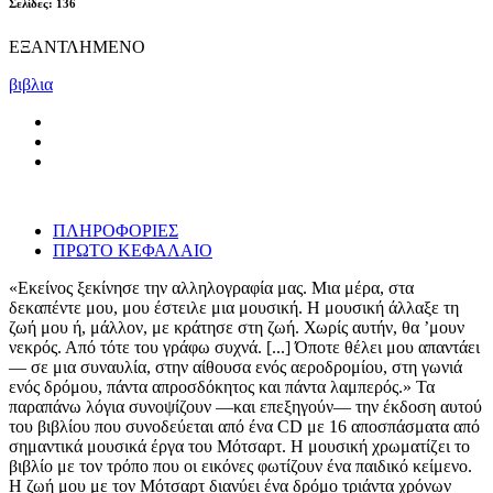
Σελίδες: 136
ΕΞΑΝΤΛΗΜΕΝΟ
βιβλια
ΠΛΗΡΟΦΟΡΙΕΣ
ΠΡΩΤΟ ΚΕΦΑΛΑΙΟ
«Εκείνος ξεκίνησε την αλληλογραφία μας. Μια μέρα, στα
δεκαπέντε μου, μου έστειλε μια μουσική. Η μουσική άλλαξε τη
ζωή μου ή, μάλλον, με κράτησε στη ζωή. Χωρίς αυτήν, θα ’μουν
νεκρός. Από τότε του γράφω συχνά. [...] Όποτε θέλει μου απαντάει
— σε μια συναυλία, στην αίθουσα ενός αεροδρομίου, στη γωνιά
ενός δρόμου, πάντα απροσδόκητος και πάντα λαμπερός.» Τα
παραπάνω λόγια συνοψίζουν —και επεξηγούν— την έκδοση αυτού
του βιβλίου που συνοδεύεται από ένα CD με 16 αποσπάσματα από
σημαντικά μουσικά έργα του Μότσαρτ. Η μουσική χρωματίζει το
βιβλίο με τον τρόπο που οι εικόνες φωτίζουν ένα παιδικό κείμενο.
Η ζωή μου με τον Μότσαρτ διανύει ένα δρόμο τριάντα χρόνων