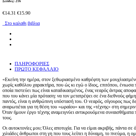
Σελίδες: 216
€14.31
€15.90
Στο καλαθι
βιβλια
ΠΛΗΡΟΦΟΡΙΕΣ
ΠΡΩΤΟ ΚΕΦΑΛΑΙΟ
«Εκείνη την ημέρα, στον ξεθωριασμένο καθρέφτη των μουχλιασμένω
χωρίς καθόλου χαρακτήρα, που ώς κι εγώ ο ίδιος, επιτόπου, ένιωσα
οποία πιστεύει πως είναι καταδικασμένος, ένας νεαρός άντρας αποφ
που του κάνει μία πρόταση: να τον μετατρέψει σε ένα διεθνούς φήμ
παντός, είναι η ανθρώπινη υπόστασή του. Ο νεαρός, σίγουρος πως δεν
αναρωτιέται για τη θέση του «ωραίου» και της «τέχνης» στη σημερι
Όταν ήμουν έργο τέχνης αναμειγνύει αντικρουόμενα συναισθήματα 
τους.
Οι αυτοκτονίες μου; Όλες αποτυχία. Για να είμαι ακριβής, πάντα σε όλα αποτύγχανα: τόσο στη ζωή όσο και στις αυτοκτονίες μου. Το σκληρό στην περίπτωσή μου είναι πως το συνειδητοποιώ. Είμαστε χιλιάδες άνθρωποι στη γη που τους λείπει η δύναμη, το πνεύμα, η ομορφιά ή η τύχη, εκείνο όμως που διαμορφώνει τη δυστυχή ιδιαιτερότητά μου είναι το γεγονός ότι έχω συναίσθηση. Κανένα χάρισμα δεν μου έδωσε η φύση, εκτός από την πνευματική διαύγεια. Εντάξει να αποτύχω στη ζωή... αλλά και στις αυτοκτονίες μου; Ντρέπομαι για μένα. Ανίκανος να κάνω την είσοδό μου στη ζωή και ανάξιος να βρω την έξοδο, μου είμαι άχρηστος. δεν μου χρωστάω τίποτα. Καιρός να ζωντανέψω με λίγη βούληση το πεπρωμένο μου. Τη ζωή, την κληρονόμησα. το θάνατο, θα τον επιλέξω! Αυτά έλεγα λοιπόν εκείνο το πρωινό κοιτάζοντας την άβυσσο κάτω απʼ τα πόδια μου. Όσο μακριά κι αν έπεφτε το βλέμμα μου, παντού φαράγγια, χαράδρες, βραχώδεις αιχμές που έσφαζαν τους θάμνους και, πιο χαμηλά, ένα άφρισμα γιγάντιων νερών, μανιώδες και χαοτικό, σαν πρόκληση στην ακινησία. Αυτοκτονώντας, θα κέρδιζα λίγη αυτοεκτίμηση. Μέχρι εκείνη τη στιγμή, η ζωή δεν μου είχε δώσει τίποτε: η σύλληψή μου, αμέλεια. η γέννησή μου, ξέβρασμα. Μεγάλωσα γενετικά προγραμματισμένος. Για να μην τα πολυλογώ, ανέχτηκα τον εαυτό μου. Ήμουν είκοσι χρόνων, κι ώς κι αυτά τα είκοσι χρόνια μου, τα είχα ανεχτεί. Τρεις φορές είχα προσπαθήσει να πάρω τον έλεγχο στα χέρια μου. και τις τρεις, με πρόδωσαν τα αντικείμενα: το σχοινί με το οποίο ευχόμουν να κρεμαστώ, έσπασε από το βάρος μου. τα υπνωτικά αποδείχτηκαν πλασέμπο, και το κάλυμμα ενός φορτηγού που πέρναγε εκείνη την ώρα από κάτω με υποδέχτηκε αναπαυτικά, παρά τα πέντε πατώματα της πτώσης μου. Εδώ, θα μπορούσα να απελευθερωθώ. η τέταρτη φορά, θα ήταν και η καλή. Ο απόκρημνος βράχος Παλόμπα Σολ ήτανε ξακουστός για τις αυτοκτονίες. Αιχμηρός, θεόρατος, προεξείχε εκατόν ενενήντα πέντε μέτρα από τα μανιασμένα κύματα και πρόσφερε στα κορμιά που έπεφταν τουλάχιστον τρεις σίγουρες ευκαιρίες για να μετατραπούν σε πτώματα: είτε τα σούβλιζαν οι πέτρινες προεξοχές, είτε τα έκαναν χίλια κομμάτια οι ξέρες, είτε τα αποτέλειωνε το σοκ της επαφής με το νερό — εγγύηση για ανώδυνο πνιγμό. Επί χιλιετίες, αποτυχία δεν υπήρξε. Είχα πάει, λοιπόν, όλος ελπίδα. Ρουφούσα τον αέρα, πριν εκτοξευτώ. Η αυτοκτονία είναι σαν το αλεξίπτωτο. Το πρώτο σάλτο παραμένει και το καλύτερο. Η επανάληψη αμβλύνει τις συγκινήσεις, η υποτροπή προκαλεί κορεσμό. Εκείνο το πρωινό, ούτε που φοβόμουν πια. Ο καιρός ήταν υπέροχος. Καθαρός ουρανός, άνεμος δυνατός. Το κενό με καλούσε σαν ορθάνοιχτη αγκαλιά. Παραμονεύοντας κάτω απʼ τα πόδια μου, η αφρισμένη θάλασσα ξερογλειφότανε και με περίμενε. Ναι. θα πηδούσα. Επέκρινα τον εαυτό μου για την τόση ηρεμία μου. Γιατί να συμπεριφέρομαι ως αηδιασμένος, αφού ετούτη η φορά θα ʼταν και η σωστή; Λίγο νεύρο! Λίγη ζωντάνια! Λίγη έξαψη! Λίγος τρόμος! Ας είναι τουλάχιστον συναίσθημα το τελευταίο μου συναίσθημα! Αλλά, τίποτα. Παρέμενα αδιάφορος και συνέχιζα να επικρίνω την αδιαφορία μου. Ύστερα, επέκρινα τον εαυτό μου που την επέκρινε. Στο κάτω κάτω, γιʼ αυτό ακριβώς δεν θα πέθαινα; Για να δώσω ένα τέλος σʼ αυτές τις επικρίσεις; Γιατί λοιπόν, τελευταία στιγμή, να προσδώσω αξία σʼ αυτή τη ζωή που άφηνα ακριβώς επειδή δεν άξιζε τίποτε; Θα πηδούσα. Χάριζα στον εαυτό μου κάποια δευτερόλεπτα για να δοκιμάσω να γευτώ την ευτυχία αυτής της βεβαιότητας: θα ξεμπέρδευα. Αναλογιζόμουν πόσο εύκολα ήταν όλα. πόσο χαριτωμένες κι απλές 