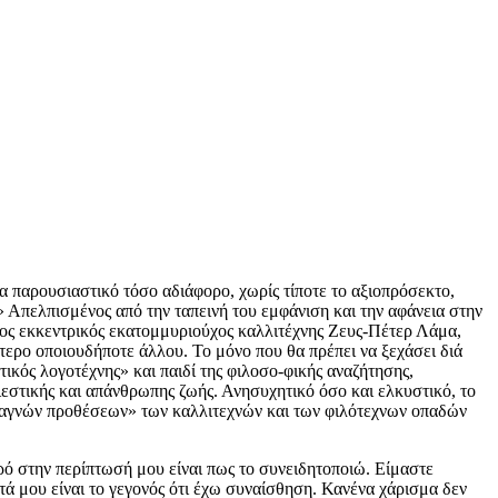
 παρουσιαστικό τόσο αδιάφορο, χωρίς τίποτε το αξιοπρόσεκτο,
» Απελπισμένος από την ταπεινή του εμφάνιση και την αφάνεια στην
ημος εκκεντρικός εκατομμυριούχος καλλιτέχνης Ζευς-Πέτερ Λάμα,
τερο οποιουδήποτε άλλου. Το μόνο που θα πρέπει να ξεχάσει διά
τικός λογοτέχνης» και παιδί της φιλοσο-φικής αναζήτησης,
πιεστικής και απάνθρωπης ζωής. Ανησυχητικό όσο και ελκυστικό, το
ν «αγνών προθέσεων» των καλλιτεχνών και των φιλότεχνων οπαδών
ίναι και θύμα.» «Δεν μπορώ να πεθάνω κάτω από τέτοιες συνθήκες!» Η αδιαφορία που ένιωθα λίγες στιγμές νωρίτερα, ήτανε πια πολύ μακριά. είχε πετάξει στʼ ανοιχτά μαζί με τους γλάρους και μάλλον θα το διασκέδαζε, πάνω απʼ τους υφάλους, ακίνητη, αφήνοντας τον άνεμο να την πηγαίνει. «Θέλω να είμαι μόνος. θέλω αυτή η στιγμή να ανήκει μονάχα σʼ εμένα. θέλω να είμαι ήσυχος. Πώς μπορείτε να παραμένετε πλάι σʼ έναν άνθρωπο που θα κομματιαστεί πάνω στα βράχια;» «Με παθιάζει.» Και πρόσθεσε με γλυκύτατη φωνή: «Έρχομαι συχνά εδώ.» Οι κόρες των ματιών του θάμπωσαν ελαφρά, μνήμες περνούσαν στον ουρανό της ίριδάς του. «Έχω δει πολλούς άντρες και γυναίκες νʼ αυτοκτονούν, και ποτέ δεν μπλέχτηκα στα πόδια τους. Όμως, εσάς...» «Εμένα, τι;» «Θέλω πάρα πολύ να σας συγκρατήσω. Έχω συναίσθηση ότι διακόπτω ένα σχέδιο, ότι σας ενοχλώ. Κι όμως —κι αυτό είναι το παράδοξο—, εγώ που δεν δίνω καμία σημασία στους συνανθρώπους μου, δεν επιθυμώ να δώσετε τέλος στη ζωή σας.» «Γιατί;» «Γιατί σας καταλαβαίνω απολύτως. Αν ήμουν στη θέση σας, θα πηδούσα. Αν είχα το παρουσιαστικό σας, ένα παρουσιαστικό τόσο... αποθαρρυντικό, θα πηδούσα. Αν ήμουν είκοσι χρόνων, σαν κι εσάς, δηλαδή είκοσι χρόνων χωρίς δροσιά, με την όψη ήδη φθαρμένη, θα πηδούσα. Τι ξέρετε να κάνετε; Έχετε κάποια κλίση; Κάποια μόρφωση;» «Όχι.» «Κάποια φιλοδοξία;» «Όχι.» «Τότε, πηδήξτε.» Ετοιμαζόμουν νʼ απαντήσω πως αυτός ήταν που με εμπόδιζε, όταν ένιωσα ότι ήταν καλύτερα να διακόψω αυτήν την κουβέντα. Περπάτησα με αποφασιστικό βήμα προς τον γκρεμό, και σταμάτησα, εξίσου αποφασιστικά, στο χείλος του. Οι σκέψεις μου συγκρατούσαν τα πόδια μου στο έδαφος. Από πού αντλούσε το δικαίωμα να με κρίνει ο άνθρωπος με τα δαχτυλίδια; Από πού κι ώς πού τολμούσε να με θεωρεί άξιο να γίνω κομμάτια; Από πού κι ώς πού μπορούσε να με διατάζει να πηδήξω; Στράφηκα προς το μέρος του και φώναξα: «Για μένα αυτοκτονώ, όχι για σας.» Σηκώθηκε, ξεδίπλωσε το ψηλόλιγνο κορμί του και ήρθε να σταθεί πλάι μου. Ο αέρας τον ταλάντευε μπρος-πίσω. «Είστε στʼ αλήθεια κυκλοθυμικός. Όταν σας προτείνω να μην πηδήξετε, εσείς θέλετε να πηδήξετε. Κι όταν σας προτείνω να πηδήξετε, δεν το θέλετε πια. Πρέπει πάντοτε να είστε πνεύμα αντιλογίας;» «Αυτό που κάνω, αφορά μόνον εμένα. Και αρνούμαι, απλώς, να αντιμετωπίσω το γεγονός ότι βρίσκεστε εδώ. Φύγετε.» «Έτσι κι αλλιώς, είναι πολύ αργά. δεν πρόκειται να πηδήξετε. Όποιος διστάζει πάνω από τέσσερα λεπτά, δεν πηδάει ποτέ. Αποδεδειγμένα. Κι εγώ, σας παρατηρώ εδώ και οκτώ λεπτά.» Χαμογέλασε, και ο ήλιος φώτισε ζωηρά τα πετράδια των δοντιών του. Στραβώθηκα κι ανοιγόκλεισα τα βλέφαρα. Με κάρφωσε σοβαρός. «Σας ζητώ μονάχα είκοσι τέσσερις ώρες. Παραχωρήστε τες μου. Αν δεν κατορθώσω να σας πείσω να ζήσετε, ο σοφέρ μου θα σας φέρει εδώ αύριο, την ίδια ώρα, και θα αυτοκτονήσετε.» Έκανε μια κίνηση και διέκρινα στο δρόμο μια μεγάλη κρεμ λιμουζίνα, από την οποία βγήκε ένας οδηγός ντυμένος με μαύρα δερμάτινα ρούχα, που κάπνιζε ατενίζοντας τον ορίζοντα. «Είκοσι τέσσερις ώρες! Τι είναι είκοσι τέσσερις ώρες αν ξανακερδίσετε την επιθυμία της ζωής;» Δεν τον καταλάβαινα.