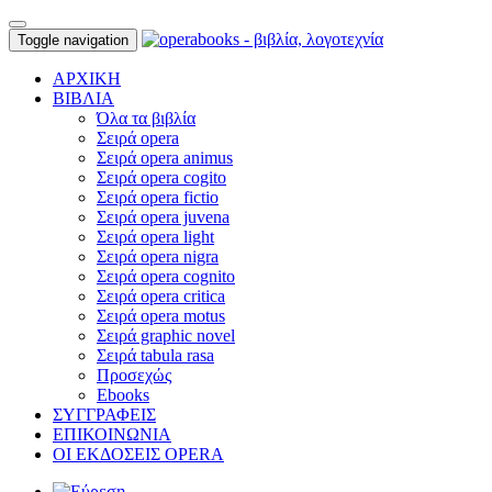
Toggle navigation
ΑΡΧΙΚΗ
ΒΙΒΛΙΑ
Όλα τα βιβλία
Σειρά opera
Σειρά opera animus
Σειρά opera cogito
Σειρά opera fictio
Σειρά opera juvena
Σειρά opera light
Σειρά opera nigra
Σειρά opera cognito
Σειρά opera critica
Σειρά opera motus
Σειρά graphic novel
Σειρά tabula rasa
Προσεχώς
Ebooks
ΣΥΓΓΡΑΦΕΙΣ
ΕΠΙΚΟΙΝΩΝΙΑ
ΟΙ ΕΚΔΟΣΕΙΣ OPERA