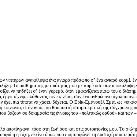
ν νιπτήρων ανακάλυψα ένα ανιαρό πρόσωπο σʼ ένα ανιαρό κορμί, ένα
 πλήξη. Το αίσθημα της μετριότητάς μου με κυρίευσε σαν αποκάλυψη.
ασίζει να πηδήξει σʼ έναν γκρεμό, όταν εμφανίζεται πίσω του ο διάσ
ης έργο τέχνης πλάθοντάς τον εκ νέου, σαν ένα ανθρώπινο άγαλμα ανώ
 έχει πια τίποτα να χάσει, δέχεται. Ο Ερίκ-Εμανουέλ Σμιτ, ως «εικασ
νή κοινωνία, στήνοντας μια θαυμαστή σάτιρα-κριτική της σύγχρο-νης 
που βάζουν σε δοκιμασία τις έννοιες του «πολιτικώς ορθού» και τω
οι τελευταίες μου στιγμές. Σκέτος χορός. Σαν ελατήριο, θα έδινα μια μικρή ώθηση στις φτέρνες μου και... «Δώστε μου είκοσι τέσσερις ώρες!» Μία δυνατή αντρική φωνή με ωραία χροιά είχε μόλις βγει απʼ τον άνεμο. Στην αρχή, δεν πίστευα στʼ αφτιά μου. «Ναι. δώστε μου είκοσι τέσσερις ώρες. ούτε μία παραπάνω. Κατά τη γνώμη μου, θα φτάσουν.» Η φωνή με ανάγκασε να στραφώ για να βεβαιωθώ ότι έβγαινε πράγματι από άνθρωπο. Ο άντρας, λευκοντυμένος, καθόταν σταυροπόδι σʼ ένα πτυσσόμενο καρεκλάκι του γκολφ, με τα χέρια φορτωμένα δαχτυλίδια, ακουμπισμένα στη λαβή ενός μπαστουνιού από ελεφαντόδοντο και με κοιτούσε από την κορυφή έως τα νύχια, όπως λεπτολογούμε ένα αντικείμενο. «Προφανώς, θα χρειαστεί πολλή φαντασία εκ μέρους μου, αλλά αυτό... αυτό κι αν...» Ένα γελάκι αποτελείωσε τη σκέψη του, ένα γελάκι που ηχούσε με τη συχνότητα του λόξυγγα — κάτι σαν ξερόβηχας. Τα λεπτά μουστάκια του ανασηκώθηκαν αποκαλύπτοντας μια οδοντοστοιχία που άστραψε με χίλια χρώματα στον ήλιο. Άρχισα να τον πλησιάζω. Ανάμεσα στους κυνόδοντες και στους κοπτήρες ήταν τοποθετημένες πολύτιμες πέτρες. Όταν έφτασα στα δύο μέτρα, έπαψε να χαμογελά, λες και φοβόταν μην του τις κλέψω. Σταμάτησα. Η σκηνή έχανε το νόημά της. Δεν ήξερα πια γιατί τα είχα αφήσει όλα στη μέση, δεν είχα πιάσει καν το νόημα των λέξεων. είχα ενοχληθεί. Του το είπα απότομα: «Αφήστε με ήσυχο. Ετοιμάζομαι να αυτοκτονήσω.» «Ναι, ναι, το παρατήρησα... Σας πρότεινα, απλώς, να περιμένετε είκοσι τέσσερις ώρες.» «Όχι.» «Κι όμως, δεν είναι δα και σπουδαίο πράγμα είκοσι τέσσερις ώρες...» «Όχι.» «Τι είναι είκοσι τέσσερις ώρες, όταν έχεις ήδη καταστρέψει τη ζωή σου;» «Όχι, όχι και πάλι όχι!» Ούρλιαξα. τόσο πολύ με εξαγρίωνε. Σώπασε και απέστρεψε το πρόσωπο, σαν να είχε προσβληθεί από την αγριάδα του τόνου μου, λες κι εγώ ήμουν ο άδικος. Σκυθρώπιασε. Ανασήκωσα τους ώμους κι επέστρεψα στο χείλος του γκρεμού. Δε θα χαλούσα εγώ το θάνατό μου για έναν κρετίνο που είχε δέσει πολύτιμες πέτρες ανάμεσα στα δόντια του! Πήρα μια γερή ρουφηξιά αέρα για βρω ξανά την ηρεμία μου. Από κάτω, η θάλασσα μου φάνηκε πιο μακρινή, τα άγρια ξεσπάσματα του νερού πάνω στο βράχο πιο μανιώδη, οι ξέρες πιο αιχμηρές και οι βραχώδεις λεπίδες ακόμα περισσότερες. Ο άνεμος το γύριζε σε βογκητό — κάτι σαν θρήνος ηττημένου που μου ταλαιπωρούσε τʼ αφτιά. Κι αυτός; Ήταν ακόμη εκεί πέρα; Έλα! Δεν χρειαζόταν καν να ασχολούμαι. Εκπλήρωνα την πλέον σημαντική και αξιοπρεπή πράξη της ζωής μου. Τίποτε δεν έπρεπε να με αποσυντονίζει. Ναι, αλλά αυτός ήταν ακόμη εκεί πέρα; Έριξα πίσω μια ματιά: έπαιζε καλά το ρόλο εκείνου που δεν θέλει να ενοχλήσει, με το κεφάλι στραμμένο αλλού, καθιστός, εξαιρετικά κομψός, εξαιρετικά γαλήνιος, λες και παρακολουθούσε μια κυριακάτικη απογευματινή συναυλία στο κιόσκι του πάρκου Φλόριντα. Αποφάσισα να τον αγνοήσω και συγκεντρώθηκα ξανά στο άλμα μου. Διαισθάνθηκα, ωστόσο, ένα βάρος στον αυχένα μου. Ναι, με κοιτούσε. μόλις βεβαιωνόταν ότι βρισκόταν εκτός του οπτικού μου πεδίου, με κάρφωνε, ήμουνα σίγουρος, ένιωθα να καίγομαι, αλυσοδεμένος από τις μαύρες κόρες του που δεν με άφηναν στιγμή. Ούτε μόνος ήμουν πια, ούτε ήσυχος. Στριφογύριζα, εξαγριωμένος. «Αυτοκτονώ, δεν γίνομαι θέαμα!» «Παρατηρούσα τα πουλιά.» «Όχι δα. Μόλις γυρίσω την πλάτη, νιώθω τα μάτια σας.» «Ιδέα σας.» «Φύγετε.» «Γιατί;» «Απίστευτο! Άλλη δουλειά δεν έχετε;» Συμβουλεύτηκε νωχελικά το ρολόι του. «Όχι. γευματίζω σε δυο ώρες.» «Αδειάστε μου τη γωνιά!» «Ο βράχος ανήκει σε όλους.» «Δρόμο, ή σας σπάω τα μούτρα!» «Κάτι μπερδεύετε: στην περίπτωσή σας, ο δολοφόνος ε