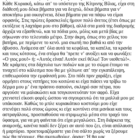
Κάθε Κυριακή, κάτω απʼ το υπόστεγο της Κίτρινης Βίλας, είχα στη
διάθεσή μου δέκα βήματα για να δειχτώ, δέκα βήματα για νʼ
αποκτήσω μια οικογένεια, δέκα βήματα για να πάψω να είμαι
ορφανός. Στις πρώτες δρασκελιές ήμουν πολύ άνετος (έτσι όπως με
εκτόξευε η λαχτάρα μου στο βάθρο), αλλά στα μισά της διαδρομής
άρχιζα να εξασθενώ, και τα πόδια μου, μόλις και μετά βίας με
σήκωναν στο τελευταίο μέτρο. Στην άκρη, όπως στο χείλος του
βατήρα, με περίμενε το κενό. μια σιωπή πιο βαθιά κι από την
άβυσσο. Ανάμεσα απʼ όλα αυτά τα κεφάλια, τα καπέλα, τα κρανία
και τους κότσους, ένα στόμα θα ʼπρεπε νʼ ανοίξει και να φωνάξει:
«Ο γιος μου!» ή: «Αυτός είναι! Αυτόν εκεί θέλω! Τον υιοθετώ!».
Με κράμπες στα δάχτυλα των ποδιών και με το σώμα έτοιμο να
τιναχτεί στο κάλεσμα που θα με γλίτωνε απʼ την εγκατάλειψη,
επιθεωρούσα την εμφάνισή μου. Στο πόδι πριν χαράξει, είχα
ορμήσει στους νιπτήρες του κοιτώνα κι είχα πιάσει να τρίβω το
δέρμα μου μʼ ένα πράσινο σαπούνι, σκληρό σαν πέτρα, που
αργούσε να μαλακώσει και τσιγκουνευόταν τον αφρό. Είχα
χτενιστεί είκοσι φορές ώσπου να σιγουρευτώ ότι τα μαλλιά μου με
υπάκουαν. Καθώς το μπλε κυριακάτικο κοστούμι μου είχε
στενέψει πολύ στους ώμους κι είχε κοντύνει στα μανίκια και τους
αστραγάλους, προσπαθούσα να στριμωχτώ μέσα στο τραχύ του
ύφασμα, για να μη φαίνεται ότι είχα μεγαλώσει. Στη διάρκεια της
αναμονής, κανένα παιδί δεν ξέρει αν αυτό που ζει, είναι απόλαυση
ή μαρτύριο. προετοιμαζόμαστε για ένα σάλτο χωρίς να ξέρουμε
πώς θα πέσουμε. Θα σκοτωθούμε, άραγε; Ή θα μας