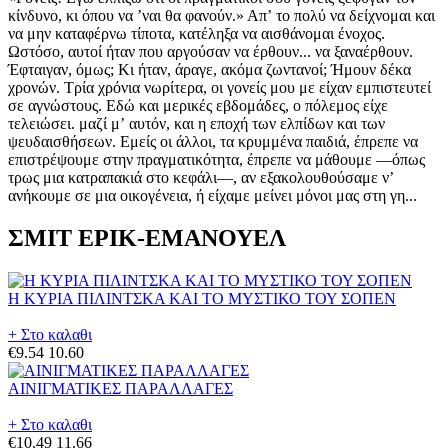
κίνδυνο, κι όπου να ʼναι θα φανούν.» Απʼ το πολύ να δείχνομαι και
να μην καταφέρνω τίποτα, κατέληξα να αισθάνομαι ένοχος.
Ωστόσο, αυτοί ήταν που αργούσαν να έρθουν... να ξαναέρθουν.
Έφταιγαν, όμως; Κι ήταν, άραγε, ακόμα ζωντανοί; Ήμουν δέκα
χρονών. Τρία χρόνια νωρίτερα, οι γονείς μου με είχαν εμπιστευτεί
σε αγνώστους. Εδώ και μερικές εβδομάδες, ο πόλεμος είχε
τελειώσει. μαζί μʼ αυτόν, και η εποχή των ελπίδων και των
ψευδαισθήσεων. Εμείς οι άλλοι, τα κρυμμένα παιδιά, έπρεπε να
επιστρέψουμε στην πραγματικότητα, έπρεπε να μάθουμε —όπως
τρως μια κατραπακιά στο κεφάλι—, αν εξακολουθούσαμε νʼ
ανήκουμε σε μια οικογένεια, ή είχαμε μείνει μόνοι μας στη γη...
ΣΜΙΤ ΕΡΙΚ-ΕΜΑΝΟΥΕΛ
Η ΚΥΡΙΑ ΠΙΛΙΝΤΣΚΑ ΚΑΙ ΤΟ ΜΥΣΤΙΚΟ ΤΟΥ ΣΟΠΕΝ
+ Στο καλαθι
€9.54
10.60
ΑΙΝΙΓΜΑΤΙΚΕΣ ΠΑΡΑΛΛΑΓΕΣ
+ Στο καλαθι
€10.49
11.66