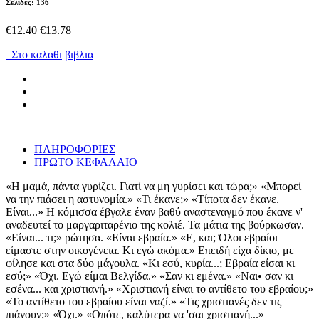
Σελίδες: 136
€12.40
€13.78
Στο καλαθι
βιβλια
ΠΛΗΡΟΦΟΡΙΕΣ
ΠΡΩΤΟ ΚΕΦΑΛΑΙΟ
«Η μαμά, πάντα γυρίζει. Γιατί να μη γυρίσει και τώρα;» «Μπορεί
να την πιάσει η αστυνομία.» «Τι έκανε;» «Τίποτα δεν έκανε.
Είναι...» Η κόμισσα έβγαλε έναν βαθύ αναστεναγμό που έκανε ν'
αναδευτεί το μαργαριταρένιο της κολιέ. Τα μάτια της βούρκωσαν.
«Είναι... τι;» ρώτησα. «Είναι εβραία.» «Ε, και; Όλοι εβραίοι
είμαστε στην οικογένεια. Κι εγώ ακόμα.» Επειδή είχα δίκιο, με
φίλησε και στα δύο μάγουλα. «Κι εσύ, κυρία...; Εβραία είσαι κι
εσύ;» «Όχι. Εγώ είμαι Βελγίδα.» «Σαν κι εμένα.» «Ναι• σαν κι
εσένα... και χριστιανή.» «Χριστιανή είναι το αντίθετο του εβραίου;»
«Το αντίθετο του εβραίου είναι ναζί.» «Τις χριστιανές δεν τις
πιάνουν;» «Όχι.» «Οπότε, καλύτερα να 'σαι χριστιανή...»