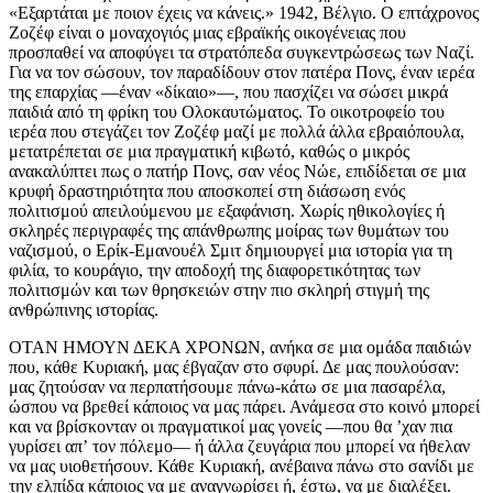
«Εξαρτάται με ποιον έχεις να κάνεις.» 1942, Βέλγιο. Ο επτάχρονος
Ζοζέφ είναι ο μοναχογιός μιας εβραϊκής οικογένειας που
προσπαθεί να αποφύγει τα στρατόπεδα συγκεντρώσεως των Ναζί.
Για να τον σώσουν, τον παραδίδουν στον πατέρα Πονς, έναν ιερέα
της επαρχίας —έναν «δίκαιο»—, που πασχίζει να σώσει μικρά
παιδιά από τη φρίκη του Ολοκαυτώματος. Το οικοτροφείο του
ιερέα που στεγάζει τον Ζοζέφ μαζί με πολλά άλλα εβραιόπουλα,
μετατρέπεται σε μια πραγματική κιβωτό, καθώς ο μικρός
ανακαλύπτει πως ο πατήρ Πονς, σαν νέος Νώε, επιδίδεται σε μια
κρυφή δραστηριότητα που αποσκοπεί στη διάσωση ενός
πολιτισμού απειλούμενου με εξαφάνιση. Χωρίς ηθικολογίες ή
σκληρές περιγραφές της απάνθρωπης μοίρας των θυμάτων του
ναζισμού, ο Ερίκ-Εμανουέλ Σμιτ δημιουργεί μια ιστορία για τη
φιλία, το κουράγιο, την αποδοχή της διαφορετικότητας των
πολιτισμών και των θρησκειών στην πιο σκληρή στιγμή της
ανθρώπινης ιστορίας.
ΟΤΑΝ ΗΜΟΥΝ ΔΕΚΑ ΧΡΟΝΩΝ, ανήκα σε μια ομάδα παιδιών
που, κάθε Κυριακή, μας έβγαζαν στο σφυρί. Δε μας πουλούσαν:
μας ζητούσαν να περπατήσουμε πάνω-κάτω σε μια πασαρέλα,
ώσπου να βρεθεί κάποιος να μας πάρει. Ανάμεσα στο κοινό μπορεί
και να βρίσκονταν οι πραγματικοί μας γονείς —που θα ʼχαν πια
γυρίσει απʼ τον πόλεμο— ή άλλα ζευγάρια που μπορεί να ήθελαν
να μας υιοθετήσουν. Κάθε Κυριακή, ανέβαινα πάνω στο σανίδι με
την ελπίδα κάποιος να με αναγνωρίσει ή, έστω, να με διαλέξει.