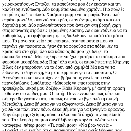
χειροκροτήσουν; Εντάξει: τα παπούτσια μου δεν έκαναν και την
καλύτερη εντύπωση. Δύο κομμάτια λιωμένο χαρτόνι. Πιο πολλές
οι τρύπες απʼ το υλικό. Χάσματα ραμμένα με ραφία. Ένα πολύ
αεράτο μοντέλο, ανοιχτό στο κρύο, στον άνεμο, ακόμα και στα
δάχτυλά μου. Δύο παλιοπάπουτσα που άντεχαν στη βροχή χάρη
στις απανωτές στρώσεις ξεραμένης λάσπης. Δε διακινδύνευα να τα
καθαρίσω, γιατί φοβόμουν μήπως διαλυθούν μπροστά στα μάτια
μου. Το μόνο στοιχείο που επέτρεπε στα παπούτσια μου να
περνάνε για παπούτσια, ήταν ότι τα φορούσα στα πόδια. Αν τα
κρατούσα στο χέρι, όλο και κάποιος θα μου ʼχε δείξει το
σκουπιδοτενεκέ. Μήπως έπρεπε να ʼχω κρατήσει τα τσόκαρα που
φορούσα μεσοβδόμαδα; Παρʼ όλα αυτά, οι επισκέπτες της Κίτρινης
Βίλας δεν μπορούσαν να τα δουν από χαμηλά! Μα και να τα
έβλεπαν, τι στην ευχή, θα με απέρριπταν για τα παπούτσια; Ο
Λεονάρντο ο κοκκινοτρίχης δε βρήκε τους γονείς του ενώ
περνοδιάβαινε ξυπόλητος; «Μπορείς να επιστρέψεις στην
τραπεζαρία, μικρέ μου Ζοζέφ.» Κάθε Κυριακή, μʼ αυτή τη φράση
πέθαιναν οι ελπίδες μου. Ο πατήρ Πονς εννοούσε πως ούτε και
σήμερα θα γινόταν κάτι, και πως έπρεπε να βγω από τη σκηνή.
Μεταβολή. Δέκα βήματα για να εξαφανιστώ. Δέκα βήματα για να
χωθώ και πάλι στον πόνο. Δέκα βήματα για να ξαναγίνω ορφανός.
Στην άκρη της εξέδρας, κάποιο άλλο παιδί άρχιζε την παρέλασή
του. Τα πλευρά μου μου συνέθλιβαν την καρδιά. «Λέτε να τα
καταφέρω, πάτερ μου;» «Τι, παιδί μου;» «Να βρω γονείς.»
«Γονείς! Εγώ ελπίζω ότι οι πραγματικοί σου γονείς ξέφυγαν τον