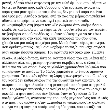
μονόξυλό του πάνω στην ακτή με την ψιλή άμμο κι ετοιμάζεται να
δεχτεί το θαύμα που, κάθε σούρουπο, στη ζούγκλα, ανοίγει τις
πόρτες του μυστηρίου, αυτός ο άντρας δεν μπορεί παρά να είναι
αδελφός μου. Αυτός ο άντρας, ενώ το φως της μέρας αντιστέκεται
αδύναμα κι αφήνεται να υποταγεί ερωτικά στο σκοτάδι,
γλυκοψιθυρίζει στη βάρκα του: «Σε γνώρισα όταν ακόμα ήσουν
κλαδί, σε καθάρισα απ' τα χώματα, σε προστάτεψα απ' τον τερμίτη,
σε βοήθησα να ορθοποδήσεις, κι όταν σ' έκοψα για να σε κάνω
προέκταση μου στο νερό, για κάθε τσεκουριά που σου 'δινα,
χάραζα και μια ουλή στα χέρια μου. Μετά, όταν μπήκες στο νερό,
σου ορκίστηκα πως μαζί θα συνεχίζαμε το ταξίδι που είχε αρχίσει
όταν ακόμα ήσουνα σπόρος. Τον κράτησα τον όρκο μου  είμαστε
φίλοι». Αυτός ο άντρας, ύστερα, κοιτάζει γύρω του και βλέπει πώς
αλλάζουν όλα, πώς μεταμορφώνονται ακριβώς όταν ο ήλιος δε
θέλει πια να 'ναι σπασμένος σε χιλιάδες χρυσαφένια θρύψαλα που
τα παίρνουν τα ποτάμια. Το δάσος χαμηλώνει το έντονο πράσινο
χρώμα του. Το τοοκάν σβήνει τη λάμψη των φτερών του. Οι κόρες
του κοατί δεν καθρεφτίζουν πια την αθωότητα των καρπών. Το
ακάματο μυρμήγκι διακόπτει τη μεταφορά του κόσμου στη φωλιά
του. Το γιακαρέ αποφασίζει ν' ανοίξει τα μάτια για να του δείξει το
σκοτάδι τι ήταν αυτό που δεν έβλεπε όταν τα 'χε κλειστά. Το
ποτάμι γαληνεύει, ανύποπτο της τρομερής μεγαλοσύνης του. Αυτός
ο άντρας, που απλώνει στην αμμουδιά τα γαλαζοπράσινα φυλαχτά
του για να μη φύγει το ποτάμι από τη θέση του, που κοιτάζει το