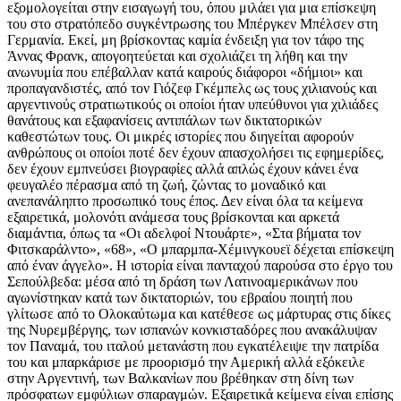
εξομολογείται στην εισαγωγή του, όπου μιλάει για μια επίσκεψη
του στο στρατόπεδο συγκέντρωσης του Μπέργκεν Μπέλσεν στη
Γερμανία. Εκεί, μη βρίσκοντας καμία ένδειξη για τον τάφο της
Άννας Φρανκ, απογοητεύεται και σχολιάζει τη λήθη και την
ανωνυμία που επέβαλλαν κατά καιρούς διάφοροι «δήμιοι» και
προπαγανδιστές, από τον Γιόζεφ Γκέμπελς ως τους χιλιανούς και
αργεντινούς στρατιωτικούς οι οποίοι ήταν υπεύθυνοι για χιλιάδες
θανάτους και εξαφανίσεις αντιπάλων των δικτατορικών
καθεστώτων τους. Οι μικρές ιστορίες που διηγείται αφορούν
ανθρώπους οι οποίοι ποτέ δεν έχουν απασχολήσει τις εφημερίδες,
δεν έχουν εμπνεύσει βιογραφίες αλλά απλώς έχουν κάνει ένα
φευγαλέο πέρασμα από τη ζωή, ζώντας το μοναδικό και
ανεπανάληπτο προσωπικό τους έπος. Δεν είναι όλα τα κείμενα
εξαιρετικά, μολονότι ανάμεσα τους βρίσκονται και αρκετά
διαμάντια, όπως τα «Οι αδελφοί Ντουάρτε», «Στα βήματα τον
Φιτσκαράλντο», «68», «Ο μπαρμπα-Χέμινγκουεϊ δέχεται επίσκεψη
από έναν άγγελο». Η ιστορία είναι πανταχού παρούσα στο έργο του
Σεπούλβεδα: μέσα από τη δράση των Λατινοαμερικάνων που
αγωνίστηκαν κατά των δικτατοριών, του εβραίου ποιητή που
γλίτωσε από το Ολοκαύτωμα και κατέθεσε ως μάρτυρας στις δίκες
της Νυρεμβέργης, των ισπανών κονκισταδόρες που ανακάλυψαν
τον Παναμά, του ιταλού μετανάστη που εγκατέλειψε την πατρίδα
του και μπαρκάρισε με προορισμό την Αμερική αλλά εξόκειλε
στην Αργεντινή, των Βαλκανίων που βρέθηκαν στη δίνη των
πρόσφατων εμφύλιων σπαραγμών. Εξαιρετικά κείμενα είναι επίσης