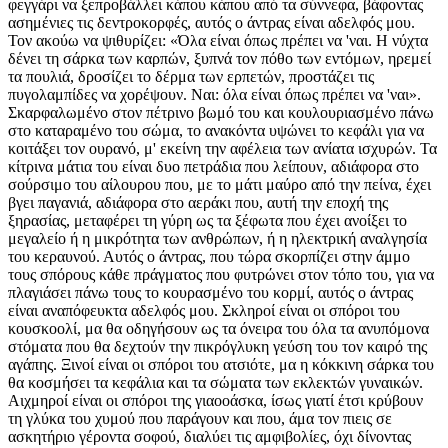
φεγγάρι να ξεπροβάλλει κάπου κάπου από τα σύννεφα, βάφοντας
ασημένιες τις δεντροκορφές, αυτός ο άντρας είναι αδελφός μου.
Τον ακούω να ψιθυρίζει: «Όλα είναι όπως πρέπει να 'ναι. Η νύχτα
δένει τη σάρκα των καρπών, ξυπνά τον πόθο των εντόμων, ηρεμεί
τα πουλιά, δροσίζει το δέρμα των ερπετών, προστάζει τις
πυγολαμπίδες να χορέψουν. Ναι: όλα είναι όπως πρέπει να 'ναι».
Σκαρφαλωμένο στον πέτρινο βωμό του και κουλουριασμένο πάνω
στο καταραμένο του σώμα, το ανακόντα υψώνει το κεφάλι για να
κοιτάξει τον ουρανό, μ' εκείνη την αφέλεια των ανίατα ισχυρών. Τα
κίτρινα μάτια του είναι δυο πετράδια που λείπουν, αδιάφορα στο
σούρσιμο του αίλουρου που, με το μάτι μαύρο από την πείνα, έχει
βγει παγανιά, αδιάφορα στο αεράκι που, αυτή την εποχή της
ξηρασίας, μεταφέρει τη γύρη ως τα ξέφωτα που έχει ανοίξει το
μεγαλείο ή η μικρότητα των ανθρώπων, ή η ηλεκτρική αναλγησία
του κεραυνού. Αυτός ο άντρας, που τώρα σκορπίζει στην άμμο
τους σπόρους κάθε πράγματος που φυτρώνει στον τόπο του, για να
πλαγιάσει πάνω τους το κουρασμένο του κορμί, αυτός ο άντρας
είναι αναπόφευκτα αδελφός μου. Σκληροί είναι οι σπόροι του
κουσκοολί, μα θα οδηγήσουν ως τα όνειρα του όλα τα ανυπόμονα
στόματα που θα δεχτούν την πικρόγλυκη γεύση του τον καιρό της
αγάπης. Ξινοί είναι οι σπόροι του ατσιότε, μα η κόκκινη σάρκα του
θα κοσμήσει τα κεφάλια και τα σώματα των εκλεκτών γυναικών.
Αιχμηροί είναι οι σπόροι της γιαοοάσκα, ίσως γιατί έτσι κρύβουν
τη γλύκα του χυμού που παράγουν και που, άμα τον πιεις σε
ασκητήριο γέροντα σοφού, διαλύει τις αμφιβολίες, όχι δίνοντας