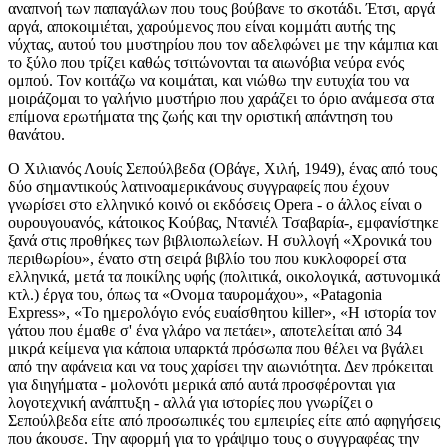
αναπνοή των παπαγάλων που τους βούβανε το σκοτάδι. Έτσι, αργά
αργά, αποκοιμιέται, χαρούμενος που είναι κομμάτι αυτής της
νύχτας, αυτού του μυστηρίου που τον αδελφώνει με την κάμπια και
το ξύλο που τρίζει καθώς τσιτώνονται τα αιωνόβια νεύρα ενός
ομπού. Τον κοιτάζω να κοιμάται, και νιώθω την ευτυχία του να
μοιράζομαι το γαλήνιο μυστήριο που χαράζει το όριο ανάμεσα στα
επίμονα ερωτήματα της ζωής και την οριστική απάντηση του
θανάτου.
Ο Χιλιανός Λουίς Σεπούλβεδα (Οβάγε, Χιλή, 1949), ένας από τους
δύο σημαντικούς λατινοαμερικάνους συγγραφείς που έχουν
γνωρίσει στο ελληνικό κοινό οι εκδόσεις Opera - ο άλλος είναι ο
ουρουγουανός, κάτοικος Κούβας, Ντανιέλ Τσαβαρία-, εμφανίστηκε
ξανά στις προθήκες των βιβλιοπωλείων. Η συλλογή «Χρονικά του
περιθωρίου», ένατο στη σειρά βιβλίο του που κυκλοφορεί στα
ελληνικά, μετά τα ποικίλης υφής (πολιτικά, οικολογικά, αστυνομικά
κτλ.) έργα του, όπως τα «Ονομα ταυρομάχου», «Patagonia
Express», «To ημερολόγιο ενός ευαίσθητου killer», «Η ιστορία τον
γάτου που έμαθε σ' ένα γλάρο να πετάει», αποτελείται από 34
μικρά κείμενα για κάποια υπαρκτά πρόσωπα που θέλει να βγάλει
από την αφάνεια και να τους χαρίσει την αιωνιότητα. Δεν πρόκειται
για διηγήματα - μολονότι μερικά από αυτά προσφέρονται για
λογοτεχνική ανάπτυξη - αλλά για ιστορίες που γνωρίζει ο
Σεπούλβεδα είτε από προσωπικές του εμπειρίες είτε από αφηγήσεις
που άκουσε. Την αφορμή για το γράψιμο τους ο συγγραφέας την