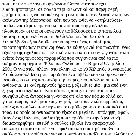
του με την οικολογική οργάνωση Greenpeace τον έχει
ευαισθητοποιήσει σε πολλά περιβαλλοντικά και παρεμφερή
ζητήματα, όπως για παράδειγμα η σωτηρία των δελφινιών και των
φαλαινών της Μεσογείου, κάτι που τον ωθεί να «στηλιτεύσει»
μέσω ενός στρατευμένου κειμένου τους «αργόσχολους
πλούσιους» οι οποίοι οργώνουν τις θάλασσες με τα ταχύπλοα
σκάφη τους απειλώντας τη θαλάσσια πανίδα. Ωστόσο ο
Σεπούλβεδα εξακολουθεί να παραμένει ένας ευαίσθητος
παρατηρητής των τεκταινομένων σε κάθε γωνιά του πλανήτη, ένας
οξυδερκής σχολιαστής πολιτικών και πολιτιστικών γεγονότων και
ενίοτε ένας τρυφερός παραμυθάς που συγκινείται από τα πιο
ασήμαντα πράγματα. Φίλιππος Φιλίππου Το Βήμα 29 Απριλίου
2001 Ο γνωστός, πλέον, στο ελληνικό κοινό Χιλιανός συγγραφέας
Λουίς Σεπούλβεδα μας παραδίδει ένα βιβλίο αποτελούμενο από
ιστορίες, σκληρές και συνάμα τρυφερές, που πάλλονται από
ανθρωπιά, με καθημερινούς ήρωες, μαζεμένες μία - μία από έναν
ξεχωριστό ταξιδιώτη. Καταστάσεις που ξεφεύγουν από τα
συνηθισμένα, άντρες και γυναίκες απ' όλο τον κόσμο αλλά και
γάτοι μαύροι, πελώριοι και χοντροί, που τους νικά η αρρώστια,
καθώς και σκύλοι που περνούν στο μύθο χάρη στο μουσικό αυτί
τους. Το οποίο οι άνθρωποι το είχαν σε μεγάλη... υπόληψη, αφού,
όταν ένας Πολωνός βιολιστής που περιόδευε στην Αργεντινή
διαμαρτυρήθηκε, επειδή ο σκύλος έβγαλε ένα σπαραχτικό
ουρλιαχτό όταν άκουσε ένα... φάλτσο και απαίτησε να βγει ο
σκύλος από την αίθουσα για να συνεχίσει το παίξιμο του, έλαβε την