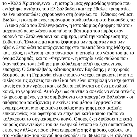
το «Καλά Χριστούγεννα», η ιστορία μιας γερμανίδας γιατρού που
εντάχθηκε αντάρτες του Ελ Σαλβαδόρ και περιέθαλπε τραυματίες
σε ένα υποτυπώδες χειρουργείο στη ζούγκλα, το «Κάποιος ονόματι
Βιδάλ», η ιστορία ενός παράνομου συνδικαλιστή στο Εκουαδόρ, τα
«Λευκά ρόδα του Στάλινγκραντ», η ιστορία μιας όμορφης πιλότου
μαχητικού αεροπλάνου που πήρε το βάπτισμα του πυρός στον
ουρανό του Στάλινγκραντ και σήμερα, μετά την κατάρρευση της
Σοβιετικής Ένωσης μα και το ξέφτισμα των οραμάτων και των
αξιών, ξεπουλάει τα υπάρχοντα της στα παλιατζίδικα της Μόσχας,
και, τέλος, η «Αγάπη και ο θάνατος», η ιστορία του γάτου του με το
όνομα Ζορμπάς, και το «Φερνάντο», η ιστορία ενός σκύλου που
όταν πέθανε τον πένθησε μια ολόκληρη πόλη) της αργεντινής
επαρχίας. Ο Σεπούλβεδα, κάτοικος πλέον Ευρώπης, με ισχυρούς
δεσμούς με τη Γερμανία, είναι επόμενο να έχει επηρεαστεί από τις
φιλίες και τις σχέσεις του εκεί και δεν είναι υπερβολή να ισχυριστεί
κανείς ότι όταν γράφει και εκδίδει απευθύνεται σε ένα μοναδικό
κοινό, το γερμανικό. Αυτό έχει ως συνέπεια αφενός να είναι ατελώς
πληροφορημένος για τα συμβαίνοντα στα ταραγμένα Βαλκάνια - οι
απόψεις του ταυτίζονται με εκείνες του μέσου Γερμανού που
ενημερώνεται από ορισμένα ευρείας απήχησης μέσα μαζικής
επικοινωνίας -και αφετέρου να επιχειρεί κατά κάποιο τρόπο να
κολακεύσει το συγκεκριμένο κοινό. Όποιος έχει διαβάσει τις κατά
καιρούς συνεντεύξεις του σε ελληνικά έντυπα θα έχει διαπιστώσει,
εκτός των άλλων, πόσο είναι επιρρεπής σης δημόσιες σχέσεις και
στο «χαΐδεμα» του κοινού που αγοράζει τα βιβλία του. Η σύνδεση