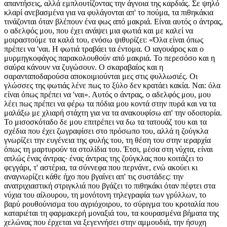
απαντήσεις, αλλά εμπλουτίζοντας την άγνοια της καρδιάς. Σε ψηλό
κλαρί ανεβασμένα για να φυλάγονται απ' το πούμα, τα πιθηκάκια
τινάζονται όταν βλέπουν ένα φως από μακριά. Είναι αυτός ο άντρας,
ο αδελφός μου, που έχει ανάψει μια φωτιά και με καλεί να
μοιραστούμε τα καλά του, ενόσω ψιθυρίζει: «Όλα είναι όπως
πρέπει να 'ναι. Η φωτιά τραβάει τα έντομα. Ο ιαγουάρος και ο
μυρμηγκοφάγος παρακολουθούν από μακριά. Το περεσόσο και η
σαύρα κάνουν να ζυγώσουν. Ο σκαραβαίος και η
σαρανταποδαρούσα αποκοιμιούνται μες στις φυλλωσιές. Οι
γλώσσες της φωτιάς λένε πως το ξύλο δεν κρατάει κακία. Ναι: όλα
είναι όπως πρέπει να 'ναι». Αυτός ο άντρας, ο αδελφός μου, μου
λέει πως πρέπει να φέρω τα πόδια μου κοντά στην πυρά και να τα
μαλάξω με χλιαρή στάχτη για να τα ανακουφίσω απ' την οδοιπορία.
Το μισοσκόταδο δε μου επιτρέπει να δω τα τατουάζ του και τα
σχέδια που έχει ζωγραφίσει στο πρόσωπο του, αλλά η ζούγκλα
γνωρίζει την ευγένεια της φυλής του, τη θέση του στην ιεραρχία
όπως τη μαρτυρούν τα στολίδια του. Έτσι, μέσα στη νύχτα, είναι
απλώς ένας άντρας· ένας άντρας της ζούγκλας που κοιτάζει το
φεγγάρι, τ' αστέρια, τα σύννεφα που περνάνε, ενώ ακούει κι
αναγνωρίζει κάθε ήχο που βγαίνει απ' τις συστάδες: την
ανατριχιαστική στριγκλιά που βγάζει το πιθηκάκι όταν πέφτει στα
νύχια του αίλουρου, τη μονότονη τηλεγραφία των γρύλλων, το
βαρύ ρουθούνισμα του αγριόχοιρου, το σύριγμα του κροταλία που
καταριέται τη φαρμακερή μοναξιά του, τα κουρασμένα βήματα της
χελώνας που έρχεται να ξεγεννήσει στην αμμουδιά, την ήσυχη