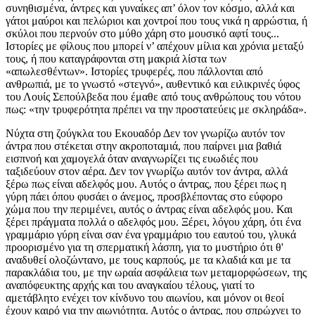
συνηθισμένα, άντρες και γυναίκες απ’ όλον τον κόσμο, αλλά και
γάτοι μαύροι και πελώριοι και χοντροί που τους νικά η αρρώστια, ή
σκύλοι που περνούν στο μύθο χάρη στο μουσικό αφτί τους...
Ιστορίες με φίλους που μπορεί ν’ απέχουν μίλια και χρόνια μεταξύ
τους, ή που καταγράφονται στη μακριά λίστα των
«απωλεσθέντων». Ιστορίες τρυφερές, που πάλλονται από
ανθρωπιά, με το γνωστό «στεγνό», αυθεντικό και ειλικρινές ύφος
του Λουίς Σεπούλβεδα που έμαθε από τους ανθρώπους του νότου
πως: «την τρυφερότητα πρέπει να την προστατεύεις με σκληράδα».
Νύχτα στη ζούγκλα του Εκουαδόρ Δεν τον γνωρίζω αυτόν τον
άντρα που στέκεται στην ακροποταμιά, που παίρνει μια βαθιά
εισπνοή και χαμογελά όταν αναγνωρίζει τις ευωδιές που
ταξιδεύουν στον αέρα. Δεν τον γνωρίζω αυτόν τον άντρα, αλλά
ξέρω πως είναι αδελφός μου. Αυτός ο άντρας, που ξέρει πως η
γύρη πάει όπου φυσάει ο άνεμος, προσβλέποντας στο εύφορο
χώμα που την περιμένει, αυτός ο άντρας είναι αδελφός μου. Και
ξέρει πράγματα πολλά ο αδελφός μου. Ξέρει, λόγου χάρη, ότι ένα
γραμμάριο γύρη είναι σαν ένα γραμμάριο του εαυτού του, γλυκά
προορισμένο για τη σπερματική λάσπη, για το μυστήριο ότι θ'
αναδυθεί ολοζώντανο, με τους καρπούς, με τα κλαδιά και με τα
παρακλάδια του, με την ωραία ασφάλεια των μεταμορφώσεων, της
αναπόφευκτης αρχής και του αναγκαίου τέλους, γιατί το
αμετάβλητο ενέχει τον κίνδυνο του αιωνίου, και μόνον οι θεοί
έχουν καιρό για την αιωνιότητα. Αυτός ο άντρας, που σπρώχνει το