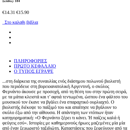
Σελίδες: 184
€14.31
€15.90
Στο καλαθι
βιβλια
ΠΛΗΡΟΦΟΡΙΕΣ
ΠΡΩΤΟ ΚΕΦΑΛΑΙΟ
Ο ΤΥΠΟΣ ΕΓΡΑΨΕ
...στη διάρκεια της συναυλίας ενός διάσημου πολωνού βιολιστή
που περιόδευε στη βορειοανατολική Αργεντινή, ο σκύλος
Φερνάντο άκουσε με προσοχή, από τη θέση του στην πρώτη σειρά,
με τα μάτια κλειστά και τ’ αφτιά τεντωμένα, ώσπου ένα φάλτσο του
μουσικού τον έκανε να βγάλει ένα σπαραχτικό ουρλιαχτό. Ο
βιολιστής διέκοψε το παίξιμό του και απαίτησε να βγάλουν το
σκύλο έξω από την αίθουσα. Η απάντηση των ντόπιων ήταν
κατηγορηματική: «Ο Φερνάντο ξέρει τι κάνει. Ή παίζεις καλά ή
φεύγεις εσύ». Ιστορίες με καθημερινούς ήρωες μαζεμένες μία μία
από έναν ξεχωριστό ταξιδιώτη. Καταστάσεις που ξεφεύγουν από τα