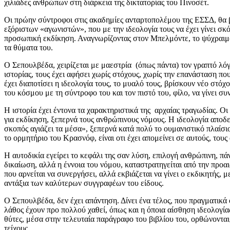
χιλιάδες ανθρώπων στη διάρκεια της δικτατορίας του Πινοσέτ.
Οι πρώην σύντροφοι στις ακαδημίες ανταρτοπολέμου της ΕΣΣΔ, θα β
εξόριστων «αγωνιστών», που με την ιδεολογία τους να έχει γίνει σ
προσωπική εκδίκηση. Αναγνωρίζοντας στον Μπελμόντε, το ψύχραιμο 
τα θύματα του.
Ο Σεπουλβέδα, χειρίζεται με μαεστρία (όπως πάντα) τον γραπτό λό
ιστορίας, τους έχει αφήσει χωρίς στόχους, χωρίς την επανάσταση πο
έχει διαποτίσει η ιδεολογία τους, το μυαλό τους, βρίσκουν νέο στ
του κόσμου με τη σύντροφο του και τον πιστό του, φίλο, να γίνει συ
Η ιστορία έχει έντονα τα χαρακτηριστικά της αρχαίας τραγωδίας. Ο
για εκδίκηση, ξεπερνά τους ανθρώπινους νόμους. Η ιδεολογία αποδ
σκοπός αγιάζει τα μέσα», ξεπερνά κατά πολύ το ουμανιστικό πλαίσι
το ορμητήριο του Κρασνόφ, είναι οτι έχει απομείνει σε αυτούς, του
Η αυτοδικία εγείρει το κεφάλι της σαν λύση, επιλογή ανθρώπινη, π
δικαίωση, αλλά η έννοια του νόμου, καταστρατηγείται από την προα
που αρνείται να συνεργήσει, αλλά εκβιάζεται να γίνει ο εκδικητής,
αντάξια των καλύτερων συγγραφέων του είδους.
Ο Σεπουλβέδα, δεν έχει απάντηση. Δίνει ένα τέλος, που πραγματικά
λάθος έχουν προ πολλού χαθεί, όπως και η όποια αίσθηση ιδεολογία
θύτες, μέσα στην τελευταία παράγραφο του βιβλίου του, ορθώνονται,
τείχους.