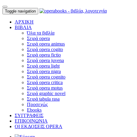
Toggle navigation
ΑΡΧΙΚΗ
ΒΙΒΛΙΑ
Όλα τα βιβλία
Σειρά opera
Σειρά opera animus
Σειρά opera cogito
Σειρά opera fictio
Σειρά opera juvena
Σειρά opera light
Σειρά opera nigra
Σειρά opera cognito
Σειρά opera critica
Σειρά opera motus
Σειρά graphic novel
Σειρά tabula rasa
Προσεχώς
Ebooks
ΣΥΓΓΡΑΦΕΙΣ
ΕΠΙΚΟΙΝΩΝΙΑ
ΟΙ ΕΚΔΟΣΕΙΣ OPERA