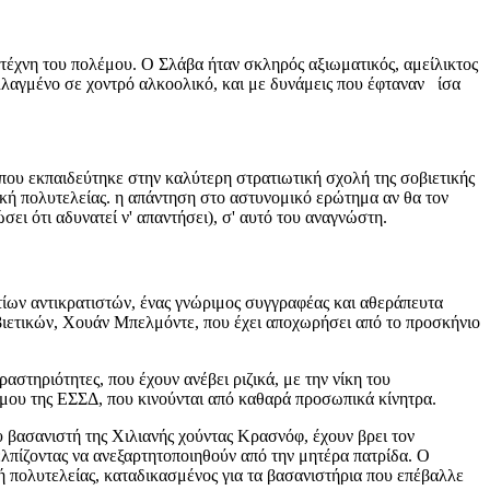
τέχνη του πολέμου. Ο Σλάβα ήταν σκληρός αξιωματικός, αμείλικτος
αλλαγμένο σε χοντρό αλκοολικό, και με δυνάμεις που έφταναν ίσα
που εκπαιδεύτηκε στην καλύτερη στρατιωτική σχολή της σοβιετικής
λακή πολυτελείας. η απάντηση στο αστυνομικό ερώτημα αν θα τον
ει ότι αδυνατεί ν' απαντήσει), σ' αυτό του αναγνώστη.
τίων αντικρατιστών, ένας γνώριμος συγγραφέας και αθεράπευτα
οβιετικών, Χουάν Μπελμόντε, που έχει αποχωρήσει από το προσκήνιο
αστηριότητες, που έχουν ανέβει ριζικά, με την νίκη του
έμου της ΕΣΣΔ, που κινούνται από καθαρά προσωπικά κίνητρα.
 βασανιστή της Χιλιανής χούντας Κρασνόφ, έχουν βρει τον
 ελπίζοντας να ανεξαρτητοποιηθούν από την μητέρα πατρίδα. Ο
ή πολυτελείας, καταδικασμένος για τα βασανιστήρια που επέβαλλε