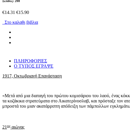
Σελίδες: 208
€14.31
€15.90
Στο καλαθι
βιβλια
ΠΛΗΡΟΦΟΡΙΕΣ
Ο ΤΥΠΟΣ ΕΓΡΑΨΕ
1917, Οκτωβριανή Επανάσταση
«Μετά από μια διαταγή του πρώτου κομισάριου του λαού, ένας κόκκ
τα κοζάκικα στρατεύματα στο Αικατερίνοσλαβ, και πρόσταξε τον ατα
μπροστά του μιαν ακατάρριπτη απόδειξη των πάμπολλων εγκλημάτων 
ος
21
αιώνας