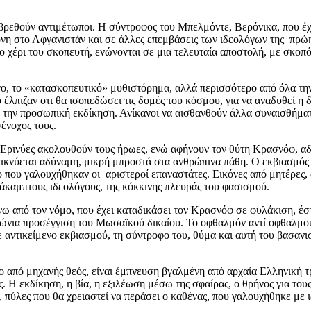
ρεθούν αντιμέτωποι. Η σύντροφος του Μπελμόντε, Βερόνικα, που έχει
κόνη στο Αφγανιστάν και σε άλλες επεμβάσεις των ιδεολόγων της πρώ
χέρι του σκοπευτή, ενώνονται σε μια τελευταία αποστολή, με σκοπό
γο, το «κατασκοπευτικό» μυθιστόρημα, αλλά περισσότερο από όλα τη
υ έλπιζαν οτι θα ισοπεδώσει τις δομές του κόσμου, για να αναδυθεί η
όχο την προσωπική εκδίκηση. Ανίκανοι να αισθανθούν άλλα συναισθήμα
νένοχος τους.
ι Ερινύες ακολουθούν τους ήρωες, ενώ αφήνουν τον θύτη Κρασνόφ, αδ
εικνύεται αδύναμη, μικρή μπροστά στα ανθρώπινα πάθη. Ο εκβιασμός
ο που γαλουχήθηκαν οι αριστεροί επαναστάτες. Εικόνες από μητέρες, 
ς άκαμπτους ιδεολόγους, της κόκκινης πλευράς του φασισμού.
άνω από τον νόμο, που έχει καταδικάσει τον Κρασνόφ σε φυλάκιση, έ
ιώνια προσέγγιση του Μωσαϊκού δικαίου. Το οφθαλμόν αντί οφθαλμού,
 με αντικείμενο εκβιασμού, τη σύντροφο του, θύμα και αυτή του βασανι
 ο από μηχανής θεός, είναι έμπνευση βγαλμένη από αρχαία Ελληνική 
ς. Η εκδίκηση, η βία, η εξιλέωση μέσω της σφαίρας, ο θρήνος για το
 πύλες που θα χρειαστεί να περάσει ο καθένας, που γαλουχήθηκε με ι