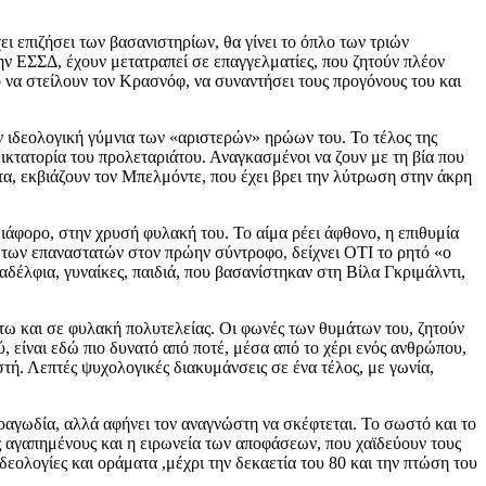
 επιζήσει των βασανιστηρίων, θα γίνει το όπλο των τριών
ην ΕΣΣΔ, έχουν μετατραπεί σε επαγγελματίες, που ζητούν πλέον
 να στείλουν τον Κρασνόφ, να συναντήσει τους προγόνους του και
ν ιδεολογική γύμνια των «αριστερών» ηρώων του. Το τέλος της
 δικτατορία του προλεταριάτου. Αναγκασμένοι να ζουν με τη βία που
τα, εκβιάζουν τον Μπελμόντε, που έχει βρει την λύτρωση στην άκρη
ιάφορο, στην χρυσή φυλακή του. Το αίμα ρέει άφθονο, η επιθυμία
 των επαναστατών στον πρώην σύντροφο, δείχνει ΟΤΙ το ρητό «ο
αδέλφια, γυναίκες, παιδιά, που βασανίστηκαν στη Βίλα Γκριμάλντι,
στω και σε φυλακή πολυτελείας. Οι φωνές των θυμάτων του, ζητούν
 είναι εδώ πιο δυνατό από ποτέ, μέσα από το χέρι ενός ανθρώπου,
στή. Λεπτές ψυχολογικές διακυμάνσεις σε ένα τέλος, με γωνία,
τραγωδία, αλλά αφήνει τον αναγνώστη να σκέφτεται. Το σωστό και το
υς αγαπημένους και η ειρωνεία των αποφάσεων, που χαϊδεύουν τους
δεολογίες και οράματα ,μέχρι την δεκαετία του 80 και την πτώση του