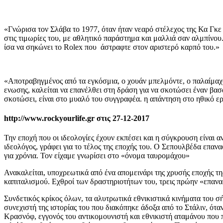
«Γνώρισα τον Σλάβα το 1977, όταν ήταν νεαρό στέλεχος της Κα Γκε
στις τιμωρίες του, με αθλητικό παράστημα και μαλλιά σαν αλμπίνου
ίσα να σηκώνει το Rolex που άστραφτε στον αριστερό καρπό του.»
«Αποτραβηγμένος από τα εγκόσμια, ο χουάν μπελμόντε, ο παλαίμαχ
ενωσης, καλείται να επανέλθει στη δράση για να σκοτώσει έναν βασ
σκοτώσει, είναι στο μυαλό του συγγραφέα. η απάντηση στο ηθικό ερ
http://www.rockyourlife.gr στις 27-12-2017
Την εποχή που οι ιδεολογίες έχουν εκπέσει και η σύγκρουση είναι
ιδεολόγος, γράφει για το τέλος της εποχής του. Ο Σεπουλβέδα επα
για χρόνια. Τον είχαμε γνωρίσει στο «όνομα ταυρομάχου»
Ανακαλείται, υποχρεωτικά από ένα απομεινάρι της χρυσής εποχής της 
καπιταλισμού. Εχθροί των δραστηριοτήτων του, τρεις πρώην «επανα
Συνδετικός κρίκος όλων, τα αλυτρωτικά εθνικιστικά κινήματα του 
συνεχιστή της ιστορίας του που διακόπηκε άδοξα από το Στάλιν, ότα
Κρασνόφ, εγγονός του αντικομουνιστή και εθνικιστή αταμάνου που 