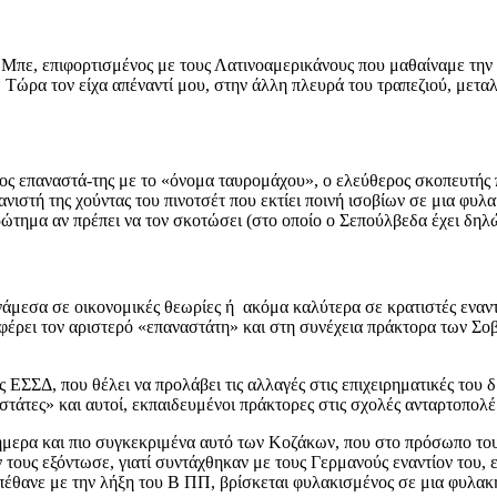
 Μπε, επιφορτισμένος με τους Λατινοαμερικάνους που μαθαίναμε την 
. Τώρα τον είχα απέναντί μου, στην άλλη πλευρά του τραπεζιού, μετ
ος επαναστά-της με το «όνομα ταυρομάχου», ο ελεύθερος σκοπευτής 
ανιστή της χούντας του πινοτσέτ που εκτίει ποινή ισοβίων σε μια φυ
ώτημα αν πρέπει να τον σκοτώσει (στο οποίο ο Σεπούλβεδα έχει δηλώσ
 ανάμεσα σε οικονομικές θεωρίες ή ακόμα καλύτερα σε κρατιστές εναν
ναφέρει τον αριστερό «επαναστάτη» και στη συνέχεια πράκτορα των Σ
ΕΣΣΔ, που θέλει να προλάβει τις αλλαγές στις επιχειρηματικές του δρ
στάτες» και αυτοί, εκπαιδευμένοι πράκτορες στις σχολές ανταρτοπολ
σήμερα και πιο συγκεκριμένα αυτό των Κοζάκων, που στο πρόσωπο του
ν τους εξόντωσε, γιατί συντάχθηκαν με τους Γερμανούς εναντίον του,
πέθανε με την λήξη του Β ΠΠ, βρίσκεται φυλακισμένος σε μια φυλακ