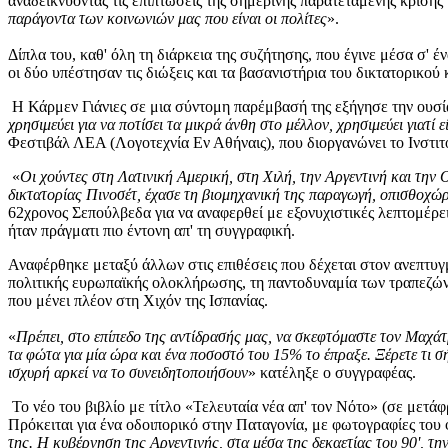
αναδεικνύοντας τις επιπτώσεις της σημερινής παρατεταμένης κρίσης 
παράγοντα των κοινωνιών μας που είναι οι πολίτες
».
Δίπλα του, καθ' όλη τη διάρκεια της συζήτησης, που έγινε μέσα σ' έν
οι δύο υπέστησαν τις διώξεις και τα βασανιστήρια του δικτατορικο
Η Κάρμεν Γιάνιες σε μια σύντομη παρέμβασή της εξήγησε την ουσία 
χρησιμεύει για να ποτίσει τα μικρά άνθη στο μέλλον, χρησιμεύει γιατί ε
Φεστιβάλ ΛΕΑ (Λογοτεχνία Εν Αθήναις), που διοργανώνει το Ινστιτ
«
Οι χούντες στη Λατινική Αμερική, στη Χιλή, την Αργεντινή και την
δικτατορίας Πινοσέτ, έχασε τη βιομηχανική της παραγωγή, οπισθοχώρ
62χρονος Σεπούλβεδα για να αναφερθεί με εξονυχιστικές λεπτομέρ
ήταν πράγματι πιο έντονη απ' τη συγγραφική.
Αναφέρθηκε μεταξύ άλλων στις επιθέσεις που δέχεται στον ανεπτυγ
πολιτικής ευρωπαϊκής ολοκλήρωσης, τη παντοδυναμία των τραπεζών
που μένει πλέον στη Χιχόν της Ισπανίας.
«
Πρέπει, στο επίπεδο της αντίδρασής μας, να σκεφτόμαστε τον Μαχάτ
τα φώτα για μία ώρα και ένα ποσοστό του 15% το έπραξε. Ξέρετε τι 
ισχυρή αρκεί να το συνειδητοποιήσουν
» κατέληξε ο συγγραφέας.
Το νέο του βιβλίο με τίτλο «Τελευταία νέα απ' τον Νότο» (σε μετά
Πρόκειται για ένα οδοιπορικό στην Παταγονία, με φωτογραφίες του 
της. Η κυβέρνηση της Αργεντινής, στα μέσα της δεκαετίας του 90', 