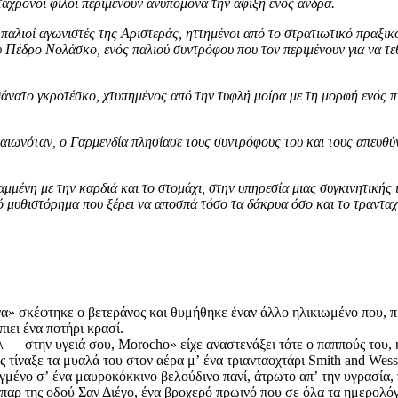
ηντάχρονοι φίλοι περιμένουν ανυπόμονα την άφιξη ενός άνδρα.
παλιοί αγωνιστές της Αριστεράς, ηττημένοι από το στρατιωτικό πραξικό
 Πέδρο Νολάσκο, ενός παλιού συντρόφου που τον περιμένουν για να τεθ
άνατο γκροτέσκο, χτυπημένος από την τυφλή μοίρα με τη μορφή ενός πι
αταιωνόταν, o Γαρμενδία πλησίασε τους συντρόφους του και τους απευ
ραμμένη με την καρδιά και το στομάχι, στην υπηρεσία μιας συγκινητική
κό μυθιστόρημα που ξέρει να αποσπά τόσο τα δάκρυα όσο και το τραντ
άνα» σκέφτηκε ο βετεράνος και θυμήθηκε έναν άλλο ηλικιωμένο που, πρ
πιει ένα ποτήρι κρασί.
έλ — στην υγειά σου, Morocho» είχε αναστενάξει τότε ο παππούς του,
τίναξε τα μυαλά του στον αέρα μʼ ένα τριανταοχτάρι Smith and Wesson
ιγμένο σʼ ένα μαυροκόκκινο βελούδινο πανί, άτρωτο απʼ την υγρασία,
μπαρ της οδού Σαν Διέγο, ένα βροχερό πρωινό που σε όλα τα ημερολό