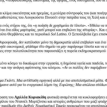
της «
νεοφιλελεύθερης οικονομίας της αγοράς, ενός συστήματος που δε λε
α κλίμα οικειότητας και ηρεμίας, η μειλίχια σύντροφός του (και ποιήτ
ύ καθεστώτος του Αουγκούστο Πινοσέτ στην πατρίδα τους τη Χιλή και
ενός στίχου της, ότι «
η ποίηση δε χρησιμεύει σε τίποτα
». «
Ήθελα να π
ίναι ένα είδος μαρτυρίας, γιατί μπορεί και επιβιώνει της ιστορίας
». Και 
ούτο Θερβάντες και το περιοδικό
Sol Latino
. Ο Σεπούλβεδα έχει επισ
 Ουρουγουάη, δεν κατέλυσαν μόνο τη δημοκρατία αλλά επέβαλαν και ένα 
ησε οικονομικά, φτάσαμε στο σημείο να μην παράγουμε τίποτα και να ε
ειες στην πολυπλοκότητα που παρουσιάζει η πορεία εκδημοκρατισμού
μένο κόσμο το δικαίωμα στην εργασία, η δημόσια υγεία και παιδεία,
 και την ανάγκη αφύπνισης του κόσμου. «
Αν οι πολίτες δεν παρέμβουν
μα Γκάντι. Μια αντίσταση ειρηνική αλλά με πιο αποτελεσματικά μέσα. 
σήμαινε αυτό για το ενεργειακό λόμπι της Ευρώπης; Μια απώλεια εσόδω
φραση του
Αχιλλέα Κυριακίδη
φυσικά) αναμένεται να κυκλοφορήσει α
φίλου του Ντανιέλ Μορτζίνσκι και ιστορίες ανθρώπων που μαζί φτιάχ
την παρέδωσε στο Διεθνές Νομισματικό Ταμείο προκειμένου να αποπληρώ