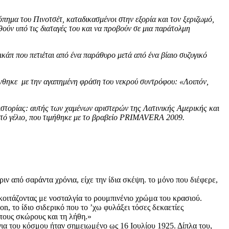
πημα του Πινοτσέτ, καταδικασμένοι στην εξορία και τον ξεριζωμό,
ούν υπό τις διαταγές του και να προβούν σε μια παράτολμη
κάπ που πετιέται από ένα παράθυρο μετά από ένα βίαιο συζυγικό
θύνθηκε με την αγαπημένη φράση του νεκρού συντρόφου: «Λοιπόν,
ς ιστορίας: αυτής των χαμένων αριστερών της Λατινικής Αμερικής και
αχτό γέλιο, που τιμήθηκε με το βραβείο PRIMAVERA 2009.
ιν από σαράντα χρόνια, είχε την ίδια σκέψη. το μόνο που διέφερε,
 κοιτάζοντας με νοσταλγία το ρουμπινένιο χρώμα του κρασιού.
, το ίδιο σιδερικό που το ʼχω φυλάξει τόσες δεκαετίες
 τους σκώρους και τη λήθη.»
για του κόσμου ήταν σημειωμένο ως 16 Ιουλίου 1925. Δίπλα του,