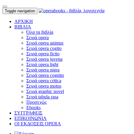
Toggle navigation
ΑΡΧΙΚΗ
ΒΙΒΛΙΑ
Όλα τα βιβλία
Σειρά opera
Σειρά opera animus
Σειρά opera cogito
Σειρά opera fictio
Σειρά opera juvena
Σειρά opera light
Σειρά opera nigra
Σειρά opera cognito
Σειρά opera critica
Σειρά opera motus
Σειρά graphic novel
Σειρά tabula rasa
Προσεχώς
Ebooks
ΣΥΓΓΡΑΦΕΙΣ
ΕΠΙΚΟΙΝΩΝΙΑ
ΟΙ ΕΚΔΟΣΕΙΣ OPERA