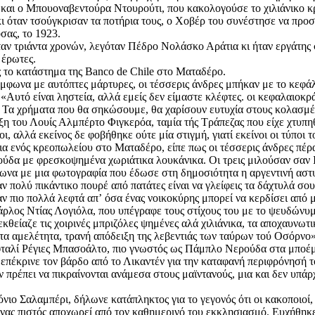
ρ και ο Μπουοναβεντούρα Ντουρούτι, που κακολογούσε το χιλιάνικο κ
όταν τσούγκρισαν τα ποτήρια τους, ο Χοβέρ του συνέστησε να προσέχε
σας, το 1923.
ταν τριάντα χρονών, λεγόταν Πέδρο Νολάσκο Αράτια κι ήταν εργάτης 
 έρωτες.
ς το κατάστημα της Banco de Chile στο Ματαδέρο.
μφωνα με αυτόπτες μάρτυρες, οι τέσσερις άνδρες μπήκαν με το κεφάλ
«Αυτό είναι ληστεία, αλλά εμείς δεν είμαστε κλέφτες. οι κεφαλαιοκρ
υν. Τα χρήματα που θα σηκώσουμε, θα χαρίσουν ευτυχία στους κολασμέ
 του Λουίς Αλμπέρτο Φιγκερόα, ταμία τής Τράπεζας που είχε χτυπηθεί
, αλλά εκείνος δε φοβήθηκε ούτε μία στιγμή, γιατί εκείνοι οι τύποι τ
ια ενός κρεοπωλείου στο Ματαδέρο, είπε πως οι τέσσερις άνδρες πέρ
εξούδα με φρεσκοψημένα χωριάτικα λουκάνικα. Οι τρεις μιλούσαν σαν
να με μια φωτογραφία που έδωσε στη δημοσιότητα η αργεντινή αστυνομ
έναν πολύ πικάντικο πουρέ από πατάτες είναι να γλείφεις τα δάχτυλά 
ν πιο πολλά λεφτά απʼ όσα ένας νοικοκύρης μπορεί να κερδίσει από μ
Κάρλος Ντίας Λογιόλα, που υπέγραφε τους στίχους του με το ψευδών
είαζε τις χοιρινές μπριζόλες ψημένες αλά χιλιάνικα, τα αποχαυνωτι
ι τα αμελέτητα, τρανή απόδειξη της λεβεντιάς των ταύρων τού Οσόρνο»
φταλί Ρέγιες Μπασοάλτο, πιο γνωστός ως Πάμπλο Νερούδα στα μποέμικ
επέκρινε τον βάρδο από το Λικαντέν για την καταφανή περιφρόνησή το
 πρέπει να πικραίνονται ανάμεσα στους μαϊντανούς, μια και δεν υπάρχ
νιο Σαλαμπέρι, δήλωνε κατάπληκτος για το γεγονός ότι οι κακοποιοί,
 ένας πιστός αποχωρεί από τον καθημερινό του εκκλησιασμό. Ευχήθηκ