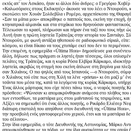
εκτός απʼ τον Ασκάσο, ήταν κι άλλοι δύο άνδρες: ο Γρεγόριο Χοβέ
«Καλωσόρισες στους Εκδικητές» άκουσε να του λέει ο Ντουρούτι, κι 
σκοτώσει τον Χουάν Σολδεβίλα ι Ρομέρο, αρχιεπίσκοπο της Θαραγό
«Σαν τα μάτια μου» αποκρίθηκε ο παππούς που, εκείνη την εποχή, ή
κτηνιατρικά αλμανάκ και στα στιχάκια που θρηνούσαν φανταστικούς
Τέλειωσαν το κρασί, πλήρωσαν και πήραν ένα ταξί που τους πήγε ώ
Αυτή ήταν η πρώτη ληστεία Τράπεζας στην ιστορία του Σαντιάγο. Σύ
Ντουρούτι, με φωνή αντάξια ηθοποιού σε ραδιοφωνικό σίριαλ, είπε: 
κόσμου, κι είναι δίκαιο να τους χτυπάμε εκεί που δεν το περιμένο
Την επομένη, η εφημερίδα «Última Hora» δημοσίευσε μια συνέντευξη
άλλη, δήλωσε πως πράγματι οι ληστές ήταν τέσσερις, όλοι οπλισμένοι
πελάτες της Τράπεζας, και η κυρία Ρόσα Ελβίρα Κάρκαμο, ιδιοκτήτρ
ληστεία, ακριβώς τη στιγμή που εκείνη άπλωνε στη βιτρίνα μια πλ
σαν Χιλιάνος. Ο πιο ψηλός από τους Ισπανούς —ο Ντουρούτι, σύμφω
ο Χιλιάνος τού είπε πως στη Χιλή τα λένε «prietas» κι ότι μαζί μʼ 
τσάντα που μέσα της, κατά τα λεγόμενα της κυρίας Κάρκαμο, υπήρχα
Ένας άλλος μάρτυρας που είχε πέσει πάνω τους, ο νεαρός ποιητής 
πρόσθεσε: «Ψώνισαν κι απομακρύνθηκαν ανάμεσα στο πλήθος που εκθ
των εντοσθίων, τα μαστάρια μες στου μαϊντανού τις τσιριμόνιες, κα
Αξίζει να σημειωθεί ότι ένας άλλος ποιητής, ο Ρικάρδο Ελιέσερ Νε
διάπυρη επιστολή που απηύθυνε στον διευθυντή της «Última Hora», 
την προσβολή ενός γαντοφορεμένου χεριού, έτσι και τα μαστάρια δεν
του σέλινου».
Στην ίδια εφημερίδα, ο τότε Διευθυντής της Αστυνομίας, Μάρκο Αντό
απομακρύνθηκαν με τα πόδια, με την ίδια φυσικότητα με την οποία