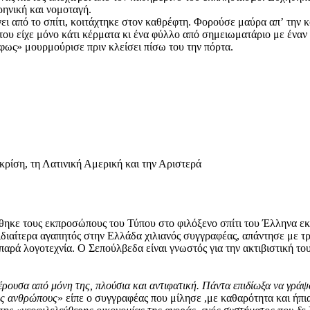
ηνική και νομοταγή.
γει από το σπίτι, κοιτάχτηκε στον καθρέφτη. Φορούσε μαύρα απʼ την κ
 του είχε μόνο κάτι κέρματα κι ένα φύλλο από σημειωματάριο με ένα
 φως» μουρμούρισε πριν κλείσει πίσω του την πόρτα.
ρίση, τη Λατινική Αμερική και την Αριστερά
ηκε τους εκπροσώπους του Τύπου στο φιλόξενο σπίτι του Έλληνα ε
ιδιαίτερα αγαπητός στην Ελλάδα χιλιανός συγγραφέας, απάντησε με τ
παρά λογοτεχνία. Ο Σεπούλβεδα είναι γνωστός για την ακτιβιστική του
αφέρουσα από μόνη της, πλούσια και αντιφατική. Πάντα επιδίωξα να γρ
ους ανθρώπους
» είπε ο συγγραφέας που μίλησε ,με καθαρότητα και ήπ