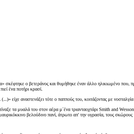
άνα» σκέφτηκε ο βετεράνος και θυμήθηκε έναν άλλο ηλικιωμένο που, πρ
πιεί ένα ποτήρι κρασί.
λ (...)» είχε αναστενάξει τότε ο παππούς του, κοιτάζοντας με νοσταλγ
ναξε τα μυαλά του στον αέρα μ΄ένα τριανταοχτάρι Smith and Wesson,
 μαυρικόκκινο βελούδινο πανί, άτρωτο απ' την υγρασία, τους σκώρους