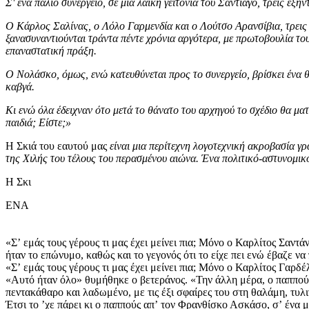
Σ' ένα παλιό συνεργείο, σε μια λαϊκή γειτονιά του Σαντιάγο, τρεις εξ
Ο Κάρλος Σαλίνας, ο Λόλο Γαρμενδία και ο Λούτσο Αρανσίβια, τρεις 
ξανασυναντιούνται τράντα πέντε χρόνια αργότερα, με πρωτοβουλία του
επαναστατική πράξη.
Ο Νολάσκο, όμως, ενώ κατευθύνεται προς το συνεργείο, βρίσκει ένα θ
καβγά.
Κι ενώ όλα έδειχναν ότο μετά το θάνατο του αρχηγού το σχέδιο θα μ
παιδιά; Είστε;»
Η Σκιά του εαυτού μας
είναι μια περίτεχνη λογοτεχνική ακροβασία γ
της Χιλής του τέλους του περασμένου αιώνα. Ένα πολιτικό-αστυνομι
Η Σκι
ΕΝΑ
«Σʼ εμάς τους γέρους τι μας έχει μείνει πια; Μόνο ο Καρλίτος Σαντ
ήταν το επώνυμο, καθώς και το γεγονός ότι το είχε πει ενώ έβαζε να 
«Σʼ εμάς τους γέρους τι μας έχει μείνει πια; Μόνο ο Καρλίτος Γαρδ
«Αυτό ήταν όλο» θυμήθηκε ο βετεράνος. «Την άλλη μέρα, ο παππούς 
πεντακάθαρο και λαδωμένο, με τις έξι σφαίρες του στη θαλάμη, τυλ
Έτσι το ʼχε πάρει κι ο παππούς απʼ τον Φρανθίσκο Ασκάσο, σʼ ένα 