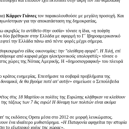
ιτουργεί και επιπλέον έχει εκτοπίσει στην άκρη τον πιο θεμελιώδη
ρια)
Κάρμεν Γιάνιες
τον παρακολουθούσε με μεγάλη προσοχή. Και
 αγωνίστηκαν για την αποκατάσταση της δημοκρατίας.
ω ακριβώς το αντίθετο στην ουσία
» τόνισε η ίδια, «
η ποίηση
οι δύο βρέθηκαν στην Ελλάδα με αφορμή το Γ΄ Ιβηροαμερικανικό
κεφτεί την Ελλάδα πάνω από πέντε φορές μέχρι σήμερα.
συγκεκριμένο είδος οικονομίας: την "ελεύθερη αγορά". Η Χιλή, επί
ισάγουμε από καρφιά μέχρι ηλεκτρονικούς υπολογιστές
» τόνισε ο
 στις χώρες της Νότιας Αμερικής. Η «δημοσιογραφική» του πλευρά
 το κράτος ευημερίας. Επεσήμανε τα σοβαρά προβλήματα της
 δυναμικά, δε θα βγούμε ποτέ απ' αυτήν
» σημείωσε ο Σεπούλβεδα
Φέτος στις 18 Μαρτίου οι πολίτες της Ευρώπης κλήθηκαν να κλείσουν
ν της τάξεως των 7 δις ευρώ! Η δύναμη των πολιτών είναι ακόμα
π' τις εκδόσεις Opera μέσα στο 2012 σε μορφή λευκώματος.
νουν ένα ιδιαίτερο μυθιστόρημα. «
Η Παταγονία αφηγείται την ιστορία
σει το εξωτερικό χρέος της χώρας
».