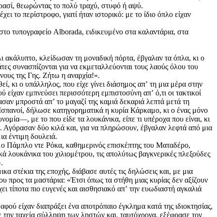
ρασί, θεωρώντας το πολύ τραχύ, στυφό ή αψύ.
ι το περίστροφο, γιατί ήταν ιστορικό: με το ίδιο όπλο είχαν
στο τυπογραφείο Alborada, ειδικευμένο στα καλαντάρια, στα
ι ακάλυπτο, κλείδωσαν τη μοναδική πόρτα, έβγαλαν τα όπλα, κι ο
άτες συνασπίζονται για να εκμεταλλεύονται τους λαούς όλου του
νους της Γης. Ζήτω η αναρχία!».
, κι ο υπάλληλος, που είχε γίνει διάσημος απʼ τη μια μέρα στην
ού είχαν εμπνεύσει περισσότερη εμπιστοσύνη απʼ ό,τι οι τακτικοί
ασαν μπροστά απʼ το μαγαζί της καμιά δεκαριά λεπτά μετά τη
 Ισπανοί, δήλωσε κατηγορηματικά η κυρία Κάρκαμο, κι ο ένας μόνο
ία—, με το που είδε τα λουκάνικα, είπε τι υπέροχα που είναι, κι
σου. Αγόρασαν δύο κιλά και, για να πληρώσουν, έβγαλαν λεφτά από μια
ια έντιμη δουλειά.
υμο Πάμπλο ντε Ρόκα, καθημερινός επισκέπτης του Ματαδέρο,
κά λουκάνικα του χιλιομέτρου, τις απολύτως βαγκνερικές πλεξούδες
.
α στέκια της εποχής, διάβασε αυτές τις δηλώσεις και, με μια
υ προς τα μαστάρια: «Έτσι όπως τα στήθη μιας κυρίας δεν αξίζουν
ει τίποτα πιο ευγενές και αισθησιακό απʼ την ευωδιαστή αγκαλιά
 αφού είχαν διαπράξει ένα αποτρόπαιο έγκλημα κατά της ιδιοκτησίας,
ε την ταχεία σύλληψη των ληστών και, ταυτόχρονα, εξέφρασε τον