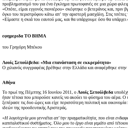
προβληματισμό του για ένα έγκλημα πρωτοφανές σε μια χώρα φιλειρ
«Οπότε, είμαι εγγονός πιονιέρου» σκέφτηκε ο βετεράνος και, πριν β
όγκο του περιστρόφου κάτω απʼ την αριστερή μασχάλη. Στις τσέπες
«Είμαστε η σκιά του εαυτού μας, και θα υπάρχουμε όσο θα υπάρχει
εφημεριδα ΤΟ ΒΗΜΑ
του Γρηγόρη Μπέκου
Λουίς Σεπούλβεδα: «Μια επανάσταση σε εκκρεμότητα»
Ο χιλιανός συγγραφέας βρέθηκε στην Ελλάδα και αναφέρθηκε στην κ
Αθήνα
Το πρωί της Πέμπτης 16 Ιουνίου 2011, ο
Λουίς Σεπούλβεδα
υποδέχθ
ήταν τέτοια που μπορούσε κανείς να ακούει το φύσημα του αέρα. Ο 
ξεπέρασε τις δυο ώρες και είχε περισσότερη πολιτική και οικονομία 
ιδεών της προοδευτικής Αριστεράς.
«
Η λογοτεχνία μου γεννιέται απ' την πραγματικότητα, που είναι ενδι
καπιταλιστικού συστήματος. Όλο μου το έργο είναι γεμάτο από τέτοι