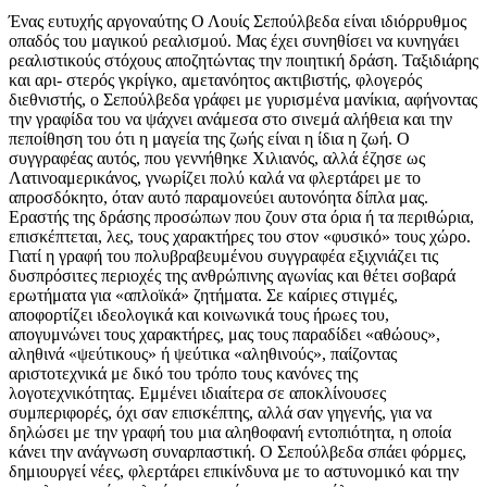
Ένας ευτυχής αργοναύτης Ο Λουίς Σεπούλβεδα είναι ιδιόρρυθμος
οπαδός του μαγικού ρεαλισμού. Μας έχει συνηθίσει να κυνηγάει
ρεαλιστικούς στόχους αποζητώντας την ποιητική δράση. Ταξιδιάρης
και αρι- στερός γκρίγκο, αμετανόητος ακτιβιστής, φλογερός
διεθνιστής, ο Σεπούλβεδα γράφει με γυρισμένα μανίκια, αφήνοντας
την γραφίδα του να ψάχνει ανάμεσα στο σινεμά αλήθεια και την
πεποίθηση του ότι η μαγεία της ζωής είναι η ίδια η ζωή. Ο
συγγραφέας αυτός, που γεννήθηκε Χιλιανός, αλλά έζησε ως
Λατινοαμερικάνος, γνωρίζει πολύ καλά να φλερτάρει με το
απροσδόκητο, όταν αυτό παραμονεύει αυτονόητα δίπλα μας.
Εραστής της δράσης προσώπων που ζουν στα όρια ή τα περιθώρια,
επισκέπτεται, λες, τους χαρακτήρες του στον «φυσικό» τους χώρο.
Γιατί η γραφή του πολυβραβευμένου συγγραφέα εξιχνιάζει τις
δυσπρόσιτες περιοχές της ανθρώπινης αγωνίας και θέτει σοβαρά
ερωτήματα για «απλοϊκά» ζητήματα. Σε καίριες στιγμές,
αποφορτίζει ιδεολογικά και κοινωνικά τους ήρωες του,
απογυμνώνει τους χαρακτήρες, μας τους παραδίδει «αθώους»,
αληθινά «ψεύτικους» ή ψεύτικα «αληθινούς», παίζοντας
αριστοτεχνικά με δικό του τρόπο τους κανόνες της
λογοτεχνικότητας. Εμμένει ιδιαίτερα σε αποκλίνουσες
συμπεριφορές, όχι σαν επισκέπτης, αλλά σαν γηγενής, για να
δηλώσει με την γραφή του μια αληθοφανή εντοπιότητα, η οποία
κάνει την ανάγνωση συναρπαστική. Ο Σεπούλβεδα σπάει φόρμες,
δημιουργεί νέες, φλερτάρει επικίνδυνα με το αστυνομικό και την