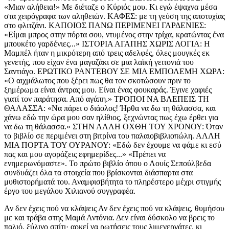
«Μιαν αλήθεια!» Με διέταζε ο Κύριός μου. Κι εγώ έψαχνα μέσα
στα χειρόγραφα των αληθειών. ΚΑΦΕΣ: με τη γεύση της αποτυχίας
στο φλιτζάνι. ΚΑΠΟΙΟΣ ΠΑΝΩ ΠΕΡΙΜΕΝΕΙ ΓΑΡΔΕΝΙΕΣ:
«Είμαι μπρος στην πόρτα σου, ντυμένος στην τρίχα, κρατώντας ένα
μπουκέτο γαρδένιες...» ΙΣΤΟΡΙΑ ΑΓΑΠΗΣ ΧΩΡΙΣ ΛΟΓΙΑ: Η
Μαμπέλ ήταν η μικρότερη από τρεις αδελφές, όλες μουγκές εκ
γενετής, που είχαν ένα μαγαζάκι σε μια λαϊκή γειτονιά του
Σαντιάγο. ΕΡΩΤΙΚΟ ΡΑΝΤΕΒΟΥ ΣΕ ΜΙΑ ΕΜΠΟΛΕΜΗ ΧΩΡΑ:
«Ο αιχμάλωτος που ξέρει πως θα τον σκοτώσουν πριν το
ξημέρωμα είναι άντρας μου. Είναι ένας φουκαράς. Έγινε χαφιές
γιατί τον παράτησα. Από αγάπη.» ΤΡΟΠΟΙ ΝΑ ΒΛΕΠΕΙΣ ΤΗ
ΘΑΛΑΣΣΑ: «Να πάρει ο διάολος! Ήρθα να δω τη θάλασσα, και
χάνω εδώ την ώρα μου σαν ηλίθιος, ξεχνώντας πως έχω έρθει για
να δω τη θάλασσα.» ΣΤΗΝ ΑΛΛΗ ΟΧΘΗ ΤΟΥ ΧΡΟΝΟΥ: Όταν
το βιβλίο σε περιμένει στη βιτρίνα του παλαιοβιβλιοπώλη. ΑΛΛΗ
ΜΙΑ ΠΟΡΤΑ ΤΟΥ ΟΥΡΑΝΟΥ: «Εδώ δεν έχουμε να φάμε κι εσύ
πας και μου αγοράζεις εφημερίδες...» «Πρέπει να
ενημερωνόμαστε». Το πρώτο βιβλίο όπου ο Λουίς Σεπούλβεδα
συνδυάζει όλα τα στοιχεία που βρίσκονται διάσπαρτα στα
μυθιστορήματά του. Αναμφισβήτητα το πληρέστερο μέχρι στιγμής
έργο του μεγάλου Χιλιανού συγγραφέα.
Αν δεν έχεις πού να κλάψεις Αν δεν έχεις πού να κλάψεις, θυμήσου
με και τράβα στης Μαμά Αντόνια. Δεν είναι δύσκολο να βρεις το
παλιό, ξύλινο σπίτι· αρκεί να ρωτήσεις τους λιμενεργάτες, κι