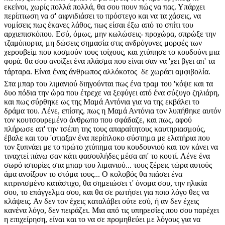
εκείνοι, χωρίς πολλά πολλά, θα σου πουν πώς να πας. Υπάρχει
περίπτωση να σ' αιφνιδιάσει το πρόστεγο και να τα χάσεις, να
νομίσεις πως έκανες λάθος, πως είσαι έξω από το σπίτι του
αρχιεπισκόπου. Εσύ, όμως, μην κωλώσεις- προχώρα, σπρώξε την
τζαμόπορτα, μη δώσεις σημασία στις ανδρόγυνες μορφές των
χερουβείμ που κοσμούν τους τοίχους, και χτύπησε το κουδούνι μια
φορά. θα σου ανοίξει ένα πλάσμα που είναι σαν να 'χει βγει απ' τα
τάρταρα. Είναι ένας άνθρωπος αλλόκοτος  δε χωράει αμφιβολία.
Στα μπαρ του λιμανιού διηγούνται πως ένα τραμ του 'κόψε και τα
δυο πόδια την ώρα που έτρεχε να ξεφύγει από ένα σύζυγο ζηλιάρη,
και πως σύρθηκε ως της Μαμά Αντόνια για να της εκβάλει το
δράμα του. Λένε, επίσης, πως η Μαμά Αντόνια τον λυπήθηκε αυτόν
τον κουτσουρεμένο άνθρωπο που σφάδαζε, και πως, αφού
πλήρωσε απ' την τσέπη της τους απαραίτητους καυτηριασμούς,
έβαλε και του 'φτιαξαν ένα περίπλοκο σύστημα με ελατήρια που
τον ξυπνάει με το πρώτο χτύπημα του κουδουνιού και τον κάνει να
τιναχτεί πάνω σαν κάτι φασουλήδες μέσα απ' το κουτί. Λένε ένα
σωρό ιστορίες στα μπαρ του λιμανιού... τους ξέρεις τώρα αυτούς
άμα ανοίξουν το στόμα τους... Ο κολοβός θα πιάσει ένα
κιτρινισμένο κατάστιχο, θα σημειώσει τ' όνομα σου, την ηλικία
σου, το επάγγελμα σου, και θα σε ρωτήσει για ποιο λόγο θες να
κλάψεις. Αν δεν τον έχεις καταλάβει ούτε εσύ, ή αν δεν έχεις
κανένα λόγο, δεν πειράζει. Μια από τις υπηρεσίες που σου παρέχει
η επιχείρηση, είναι και το να σε προμηθεύει με λόγους για να