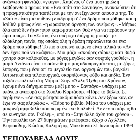
ανάγνωση φαντάζει «γκαγκ». Χαμένος σ' ένα μυστηριώδη
λαβύρινθο ο ήρωας του «Ένα σπίτι στο Σαντιάγο», ανακαλύπτει ότι
η πραγματικότητα ταυτίζεται με την ανεξιχνίαστη απουσία της. Το
«Σπίτι» είναι μια απίθανη διαδρομή σ' ένα δρόμο που χάθηκε και η
Ισάβελ μήπως είναι «η ωραιότερη άρνηση των ονείρων;». «Μήπως
όλα αυτά δεν ήταν παρά καμώματα των θεών για να περάσουν την
ώρα τους;». Το «Σπίτι», ένα υπέροχο διήγημα, μοιάζει με
ολόκληρη ταινία, της οποίας όλη η δράση περατώνεται σε ένα
δρόμο που χάθηκε! Το πιο σκοτεινό κείμενο είναι τελικά το «Αν
δεν έχεις πού να κλάψεις». Μια μάζα «σκούρες σάρκες: κάτι βυζιά
χοντρά σαν κολοκύθες, με ρόγες μεγάλες οαν σφιχτές γροθιές», η
μαμά Αντόνια είναι το ασυνείδητο μας αδιαπραγμάτευτο, με ζάρες
λιπαρές, που μέσα απ' το μεγαλείο των οργασμών του, βογκάει
λυτρωτικά και τελετουργικά, σκορπίζοντας φόβο και αηδία. Ένα
ταξίδι εφιαλτικό στη Μήτρα! Στην «Άλλη Όχθη του Χρόνου»,
έχουμε ένα διήγημα όπου μαζί με το « Σαντιάγο» υπάρχει μια
υπόγεια αναφορά στο Χούλιο Κορτάσαρ. «Πόρε το βιβλίο. Σε
περίμενε». «Δε σας ρώτησα ακόμα πόσο κάνει. Δεν ξέρω καν, αν
έχω να σας πληρώσω». «Πάρε το βιβλίο. Μέσα του υπάρχει μια
μακρινή αμφιβολία που περιμένει να διαλυθεί. Αν δεν το πάρεις θα
σε κυνηγάει σαν Γκόλεμ», από το «Στην άλλη όχθη του χρόνου».
Την ποικιλία των 27 διηγημάτων μετέφρασε έξοχα ο Αχιλλέας
Κυριακίδης. Κώστας Καλημέρης Μακεδονία 31 Ιανουαρίου 1999
ΣΕΠΟΥΛΒΕΔΑ ΛΟΥΙΣ