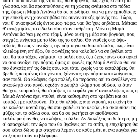
«κάτι παραπάνω» της ντροπής, θα θυμηθείς πως έχεις κι εσύ μια
γλώσσα, και θα προσπαθήσεις να τη χώσεις ανάμεσα στα πόδια
της, όμως η Μαμά Αντόνια θα σε απωθήσει, για να μην εμποδίσεις
την επικείμενη χιονοστιβάδα της αυνανιστικής ηδονής της. Τώρα,
ναι: θ' ανασηκωθείς έντρομος· τώρα, ναι: θα 'χεις αηδιάσει. Μάταια
θ' αναζητήσεις το είδωλο σου στον καθρέφτη. Μόνο η Μαμά
Αντόνια θα 'ναι μες στο τζαμί, μόνο αυτή η μάζα που βογκάει, που,
στιγμές, πνίγεται με το ίδιο της το σάλιο. Θα ντυθείς στο άψε-
σβήσε, θα πας ν' ανοίξεις την πόρτα για να διαπιστώσεις πως είναι
κλειδωμένη απ' έξω, θα φωνάξεις του κολοβού να σε βγάλει από
κει, θα του τάξεις χρήματα, το ρολόι σου, ό,τι έχεις πάνω σου αρκεί
να σου ανοίξει την πόρτα, όμως οι φωνές της Μαμά Αντόνια θα 'ναι
πιο δυνατές απ' τις δικές σου, και τότε, χωρίς να το καταλάβεις, θα
βρεθείς πεσμένος στα γόνατα, ξύνοντας την πόρτα και κλαίγοντας
σαν παιδί. Θα κλάψεις ώρα πολλή, θα περάσεις απ' το ανεξέλεγκτο
αναφιλητό στο αργό, σχεδόν σιωπηλό κλάμα του αθώου, κι όταν
θα 'χεις κουραστεί, θα στρέψεις το κεφάλι για ν' ανακαλύψεις πως η
Μαμά Αντόνια έχει ντυθεί, είναι καθισμένη στο κρεβάτι και σε
κοιτάζει με καλοσύνη. Τότε θα κλάψεις από ντροπή, κι εκείνη θα
σε καλέσει κοντά της, θα σου χαϊδέψει το κεφάλι, θα σκουπίσει τις
μύξες και τα σάλια σου, και θα σε ρωτήσει αν αισθάνεσαι
καλύτερα ή αν θες να κλάψεις κι άλλο. Αν διαλέξεις το δεύτερο, μη
σ' απασχολεί: την ώρα που θα βγαίνεις απ' το σπίτι, η επιχείρηση θα
σου κάνει δώρο μια σταγόνα λεμόνι σε κάθε μάτι κι ένα παγάκι για
να ξεπρηστούν τα βλέφαρα.