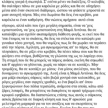
κλάψεις γοερά ή σιωπηλά. Σ' εσένα μένει να διαλέξεις. Ο κολοβός
θα σαλτάρει πάνω σε μια καρέκλα με ρόδες και θα σε οδηγήσει
μέσα από έναν σκοτεινό διάδρομο, ώσπου να φτάσετε μπροστά σε
μιαν ανοιχτή πόρτα. Μες στο δωμάτιο θα δεις ένα κρεβάτι, μια
καρέκλα κι έναν καθρέφτη. Θα νιώσεις αμήχανα  αυτό είναι
σίγουρο, αλλά κάτι που έχει μεγάλη σημασία, είναι να 'χεις
εμπιστοσύνη, να 'χεις εμπιστοσύνη στη Μαμά Αντόνια. θα σε
καταλάβει μια σχεδόν ακαταμάχητη διάθεση φυγής, κι εκεί που θα
'σαι έτοιμος να το σκάσεις, θα δεις να στέκεται στο κατώφλι μια
γυναίκα τόσο χοντρή, που θα νομίζεις πως δε θα χωράει να περάσει
από την πόρτα. Αμίλητη, μα αγκομαχώντας απ' το πάχος, θα σε
πλησιάσει, θα σε ρίξει στο κρεβάτι, θα πέσει πάνω σου και θα σε
φιλήσει στο στόμα, βυθίζοντας τη γλώσσα της ως το λαρύγγι σου.
Τη στιγμή που δε θα μπορείς να πάρεις ανάσα, εκείνη θα σηκωθεί
και θ' αρχίσει να γδύνεται, χωρίς να πάψει να σε κοιτάζει. Μην
τρομάξεις, θα σε κοιτάζει με μίσος· ένα μίσος ανελέητο, που θα
δυναμώνει το αγκομαχητό της. Αυτή είναι η Μαμά Αντόνια. θα δεις
μια μάζα σκούρες σάρκες: κάτι βυζιά χοντρά σαν κολοκύθες, με
ρόγες μεγάλες σαν σφιχτές γροθιές, κι ένα βαρέλι απ' όπου
ξεφυτρώνουν δυο πόδια τερατώδη, ανάμεσα στα οποία, κάτω από
ζάρες λιπαρές, θα μπορέσεις να διακρίνεις το αραιό τρίχωμα ενός
κρυφού εφηβαίου. θα διαπιστώσεις επίσης πως αυτός ο σάρκινος
ασκός βρίσκεται σε διαρκή κίνηση και πως θ' αρκούσε μια
μελετημένη μαχαιριά για να τον ανοίξεις και να σκορπίσεις το
γλοιώδες πλάσμα σ' όλο το δωμάτιο. Εκείνη δεν θα σου πει