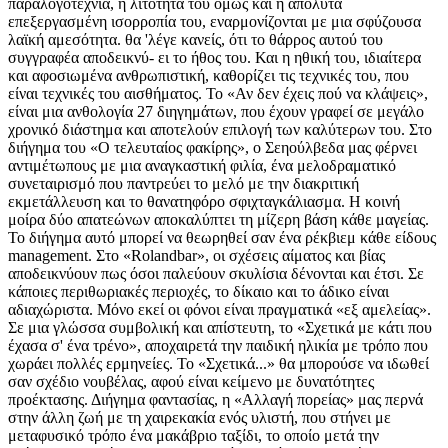
παραλογοτεχνία, η λιτότητα του όμως και η απόλυτα
επεξεργασμένη ισορροπία του, εναρμονίζονται με μια σφύζουσα
λαϊκή αμεσότητα. θα 'λέγε κανείς, ότι το θάρρος αυτού του
συγγραφέα αποδεικνύ- ει το ήθος του. Και η ηθική του, ιδιαίτερα
και αφοσιωμένα ανθρωπιστική, καθορίζει τις τεχνικές του, που
είναι τεχνικές του αισθήματος. Το «Αν δεν έχεις πού να κλάψεις»,
είναι μια ανθολογία 27 διηγημάτων, που έχουν γραφεί σε μεγάλο
χρονικό διάστημα και αποτελούν επιλογή των καλύτερων του. Στο
διήγημα του «Ο τελευταίος φακίρης», ο Σεηούλβεδα μας φέρνει
αντιμέτωπους με μια αναγκαστική φιλία, ένα μελοδραματικό
συνεταιρισμό που παντρεύει το μελό με την διακριτική
εκμετάλλευση και το θανατηφόρο σφιχταγκάλιασμα. Η κοινή
μοίρα δύο απατεώνων αποκαλύπτει τη μίζερη βάση κάθε μαγείας.
Το διήγημα αυτό μπορεί να θεωρηθεί σαν ένα ρέκβιεμ κάθε είδους
management. Στο «Rolandbar», οι σχέσεις αίματος και βίας
αποδεικνύουν πως όσοι παλεύουν σκυλίσια δένονται και έτσι. Σε
κάποιες περιθωριακές περιοχές, το δίκαιο και το άδικο είναι
αδιαχώριστα. Μόνο εκεί οι φόνοι είναι πραγματικά «εξ αμελείας».
Σε μια γλώσσα συμβολική και απίστευτη, το «Σχετικά με κάτι που
έχασα σ' ένα τρένο», αποχαιρετά την παιδική ηλικία με τρόπο που
χωράει πολλές ερμηνείες. Το «Σχετικά...» θα μπορούσε να ιδωθεί
σαν σχέδιο νουβέλας, αφού είναι κείμενο με δυνατότητες
προέκτασης. Διήγημα φαντασίας, η «Αλλαγή πορείας» μας περνά
στην άλλη ζωή με τη χαιρεκακία ενός υλιστή, που στήνει με
μεταφυσικό τρόπο ένα μακάβριο ταξίδι, το οποίο μετά την