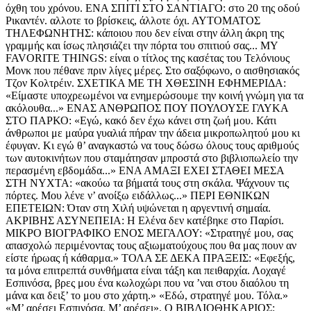
όχθη του χρόνου. ΕΝΑ ΣΠΙΤΙ ΣΤΟ ΣΑΝΤΙΑΓΟ: στο 20 της οδού
Ρικαντέν. αλλοτε το βρίσκεις, άλλοτε όχι. ΑΥΤΟΜΑΤΟΣ
ΤΗΛΕΦΩΝΗΤΗΣ: κάποιου που δεν είναι στην άλλη άκρη της
γραμμής και ίσως πλησιάζει την πόρτα του σπιτιού σας... MY
FAVORITE THINGS: είναι ο τίτλος της κασέτας του Τελόνιους
Μονκ που πέθανε πριν λίγες μέρες. Στο σαξόφωνο, ο αισθησιακός
Τζον Κολτρέιν. ΣΧΕΤΙΚΑ ΜΕ ΤΗ ΧΘΕΣΙΝΗ ΕΦΗΜΕΡΙΔΑ:
«Είμαστε υποχρεωμένοι να ενημερώσουμε την κοινή γνώμη για τα
ακόλουθα...» ΕΝΑΣ ΑΝΘΡΩΠΟΣ ΠΟΥ ΠΟΥΛΟΥΣΕ ΓΛΥΚΑ
ΣΤΟ ΠΑΡΚΟ: «Εγώ, κακό δεν έχω κάνει στη ζωή μου. Κάτι
άνθρωποι με μαύρα γυαλιά πήραν την άδεια μικροπωλητού μου κι
έφυγαν. Κι εγώ θ’ αναγκαστώ να τους δώσω όλους τους αριθμούς
των αυτοκινήτων που σταμάτησαν μπροστά στο βιβλιοπωλείο την
περασμένη εβδομάδα...» ΕΝΑ ΑΜΑΞΙ ΕΧΕΙ ΣΤΑΘΕΙ ΜΕΣΑ
ΣΤΗ ΝΥΧΤΑ: «ακούω τα βήματά τους στη σκάλα. Ψάχνουν τις
πόρτες. Μου λένε ν’ ανοίξω ειδάλλως...» ΠΕΡΙ ΕΘΝΙΚΩΝ
ΕΠΕΤΕΙΩΝ: Όταν στη Χιλή υψώνεται η αργεντινή σημαία.
ΑΚΡΙΒΗΣ ΑΣΥΝΕΠΕΙΑ: Η Ελένα δεν κατέβηκε στο Παρίσι.
ΜΙΚΡΟ ΒΙΟΓΡΑΦΙΚΟ ΕΝΟΣ ΜΕΓΑΛΟΥ: «Στρατηγέ μου, σας
απασχολώ περιμένοντας τους αξιωματούχους που θα μας πουν αν
είστε ήρωας ή κάθαρμα.» ΤΟΛΑ ΣΕ ΔΕΚΑ ΠΡΑΞΕΙΣ: «Εφεξής,
τα μόνα επιτρεπτά συνθήματα είναι τάξη και πειθαρχία. Λοχαγέ
Εσπινόσα, βρες μου ένα κωλοχώρι που να ’ναι στου διαόλου τη
μάνα και δειξ’ το μου στο χάρτη.» «Εδώ, στρατηγέ μου. Τόλα.»
«Μ’ αρέσει Εσπινόσα. Μ’ αρέσει». Ο ΒΙΒΛΙΟΘΗΚΑΡΙΟΣ: