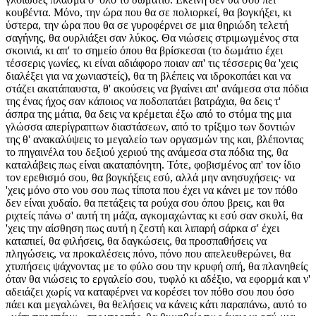
κουβέντα. Μόνο, την ώρα που θα σε πολιορκεί, θα βογκήξει, κι
ύστερα, την ώρα που θα σε γυροφέρνει σε μια θηριώδη τελετή
σαγήνης, θα ουρλιάξει σαν λύκος. Θα νιώσεις στριμωγμένος στα
σκοινιά, κι απ' το σημείο όπου θα βρίσκεσαι (το δωμάτιο έχει
τέσσερις γωνίες, κι είναι αδιάφορο ποιαν απ' τις τέσσερις θα 'χεις
διαλέξει για να χωνιαστείς), θα τη βλέπεις να ιδροκοπάει και να
στάζει ακατάπαυστα, θ' ακούσεις να βγαίνει απ' ανάμεσα στα πόδια
της ένας ήχος σαν κάποιος να ποδοπατάει βατράχια, θα δεις τ'
άσπρα της μάτια, θα δεις να κρέμεται έξω από το στόμα της μια
γλώσσα απερίγραπτων διαστάσεων, από το τρίξιμο των δοντιών
της θ' ανακαλύψεις το μεγαλείο των οργασμών της και, βλέποντας
το πηγαινέλα του δεξιού χεριού της ανάμεσα στα πόδια της, θα
καταλάβεις πως είναι ακαταπόνητη. Τότε, φοβισμένος απ' τον ίδιο
τον ερεθισμό σου, θα βογκήξεις εσύ, αλλά μην ανησυχήσεις· να
'χεις μόνο στο νου σου πως τίποτα που έχει να κάνει με τον πόθο
δεν είναι χυδαίο. θα πετάξεις τα ρούχα σου όπου βρεις, και θα
ριχτείς πάνω σ' αυτή τη μάζα, αγκομαχώντας κι εσύ σαν σκυλί, θα
'χεις την αίσθηση πως αυτή η ζεστή και λιπαρή σάρκα σ' έχει
καταπιεί, θα φιλήσεις, θα δαγκώσεις, θα προσπαθήσεις να
πληγώσεις, να προκαλέσεις πόνο, πόνο που απελευθερώνει, θα
χτυπήσεις ψάχνοντας με το φύλο σου την κρυφή οπή, θα πλανηθείς
όταν θα νιώσεις το εργαλείο σου, τυφλό κι αδέξιο, να εφορμά και ν'
αδειάζει χωρίς να καταφέρνει να κορέσει τον πόθο σου που όσο
πάει και μεγαλώνει, θα θελήσεις να κάνεις κάτι παραπάνω, αυτό το