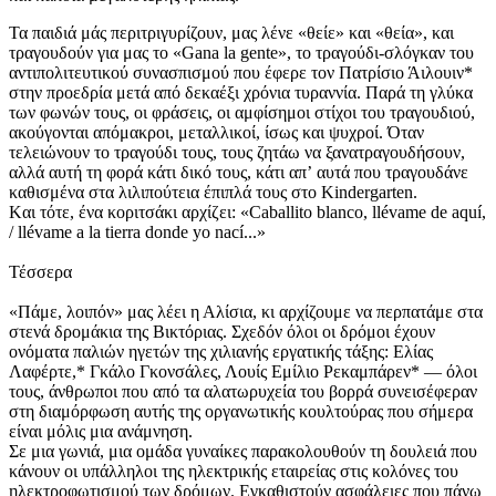
Τα παιδιά μάς περιτριγυρίζουν, μας λένε «θείε» και «θεία», και
τραγουδούν για μας το «Gana la gente», το τραγούδι-σλόγκαν του
αντιπολιτευτικού συνασπισμού που έφερε τον Πατρίσιο Άιλουιν*
στην προεδρία μετά από δεκαέξι χρόνια τυραννία. Παρά τη γλύκα
των φωνών τους, οι φράσεις, οι αμφίσημοι στίχοι του τραγουδιού,
ακούγονται απόμακροι, μεταλλικοί, ίσως και ψυχροί. Όταν
τελειώνουν το τραγούδι τους, τους ζητάω να ξανατραγουδήσουν,
αλλά αυτή τη φορά κάτι δικό τους, κάτι απʼ αυτά που τραγουδάνε
καθισμένα στα λιλιπούτεια έπιπλά τους στο Kindergarten.
Kαι τότε, ένα κοριτσάκι αρχίζει: «Caballito blanco, llévame de aquí,
/ llévame a la tierra donde yo nací...»
Τέσσερα
«Πάμε, λοιπόν» μας λέει η Αλίσια, κι αρχίζουμε να περπατάμε στα
στενά δρομάκια της Βικτόριας. Σχεδόν όλοι οι δρόμοι έχουν
ονόματα παλιών ηγετών της χιλιανής εργατικής τάξης: Ελίας
Λαφέρτε,* Γκάλο Γκονσάλες, Λουίς Εμίλιο Ρεκαμπάρεν* — όλοι
τους, άνθρωποι που από τα αλατωρυχεία του βορρά συνεισέφεραν
στη διαμόρφωση αυτής της οργανωτικής κουλτούρας που σήμερα
είναι μόλις μια ανάμνηση.
Σε μια γωνιά, μια ομάδα γυναίκες παρακολουθούν τη δουλειά που
κάνουν οι υπάλληλοι της ηλεκτρικής εταιρείας στις κολόνες του
ηλεκτροφωτισμού των δρόμων. Εγκαθιστούν ασφάλειες που πάνω