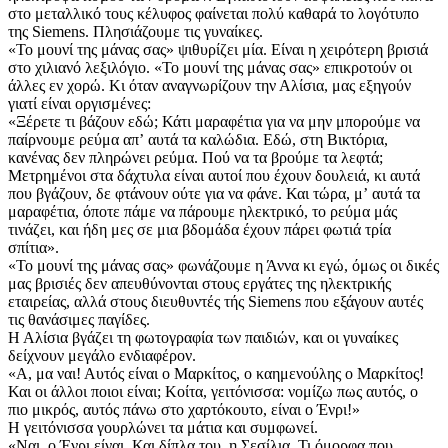
στο μεταλλικό τους κέλυφος φαίνεται πολύ καθαρά το λογότυπο
της Siemens. Πλησιάζουμε τις γυναίκες.
«Το μουνί της μάνας σας» ψιθυρίζει μία. Είναι η χειρότερη βρισιά
στο χιλιανό λεξιλόγιο. «Το μουνί της μάνας σας» επικροτούν οι
άλλες εν χορώ. Κι όταν αναγνωρίζουν την Αλίσια, μας εξηγούν
γιατί είναι οργισμένες:
«Ξέρετε τι βάζουν εδώ; Κάτι μαραφέτια για να μην μπορούμε να
παίρνουμε ρεύμα απʼ αυτά τα καλώδια. Εδώ, στη Βικτόρια,
κανένας δεν πληρώνει ρεύμα. Πού να τα βρούμε τα λεφτά;
Μετρημένοι στα δάχτυλα είναι αυτοί που έχουν δουλειά, κι αυτά
που βγάζουν, δε φτάνουν ούτε για να φάνε. Και τώρα, μʼ αυτά τα
μαραφέτια, όποτε πάμε να πάρουμε ηλεκτρικό, το ρεύμα μάς
τινάζει, και ήδη μες σε μια βδομάδα έχουν πάρει φωτιά τρία
σπίτια».
«Το μουνί της μάνας σας» φωνάζουμε η Άννα κι εγώ, όμως οι δικές
μας βρισιές δεν απευθύνονται στους εργάτες της ηλεκτρικής
εταιρείας, αλλά στους διευθυντές τής Siemens που εξάγουν αυτές
τις θανάσιμες παγίδες.
Η Αλίσια βγάζει τη φωτογραφία των παιδιών, και οι γυναίκες
δείχνουν μεγάλο ενδιαφέρον.
«Α, μα ναι! Αυτός είναι ο Μαρκίτος, ο καημενούλης ο Μαρκίτος!
Και οι άλλοι ποιοι είναι; Κοίτα, γειτόνισσα: νομίζω πως αυτός, ο
πιο μικρός, αυτός πάνω στο χαρτόκουτο, είναι ο Ένρι!»
Η γειτόνισσα γουρλώνει τα μάτια και συμφωνεί.
«Ναι. ο Ένρι είναι. Και δίπλα του, η Σεσίλια. Τι όμορφα που