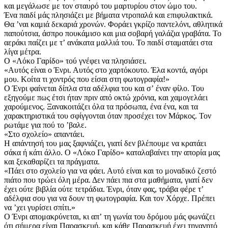
και μεγάλωσε με τον σταυρό του μαρτυρίου στον ώμο του.
Ένα παιδί μάς πλησιάζει με βήματα ντροπαλά και επιφυλακτικά.
Θα ʼναι καμιά δεκαριά χρονών. Φοράει γκρίζο παντελόνι, αθλητικά
παπούτσια, άσπρο πουκάμισο και μια σοβαρή γαλάζια γραβάτα. Το
αεράκι παίζει με τʼ ανάκατα μαλλιά του. Το παιδί σταματάει στα
λίγα μέτρα.
Ο «Λόκο Γαρίδο» τού γνέφει να πλησιάσει.
«Αυτός είναι ο Ένρι. Αυτός στο χαρτόκουτο. Έλα κοντά, αγόρι
μου. Κοίτα τι χοντρός που είσαι στη φωτογραφία!»
Ο Ένρι φαίνεται δίπλα στα αδέλφια του και σʼ έναν φίλο. Του
εξηγούμε πως έτσι ήταν πριν από οκτώ χρόνια, και χαμογελάει
χαρούμενος. Ξανακοιτάζει όλα τα πρόσωπα, ένα ένα, και τα
χαρακτηριστικά του σφίγγονται όταν προσέχει τον Μάρκος. Τον
ρωτάμε για πού το ʼβαλε.
«Στο σχολείο» απαντάει.
Η απάντησή του μας ξαφνιάζει, γιατί δεν βλέπουμε να κρατάει
σάκα ή κάτι άλλο. Ο «Λόκο Γαρίδο» καταλαβαίνει την απορία μας
και ξεκαθαρίζει τα πράγματα.
«Πάει στο σχολείο για να φάει. Αυτό είναι και το μοναδικό ζεστό
πιάτο που τρώει όλη μέρα. Δεν πάει πια στα μαθήματα, γιατί δεν
έχει ούτε βιβλία ούτε τετράδια. Ένρι, όταν φας, τράβα φέρε τʼ
αδέλφια σου για να δουν τη φωτογραφία. Και τον Χόρχε. Πρέπει
να ʼχει γυρίσει σπίτι.»
Ο Ένρι απομακρύνεται, κι απʼ τη γωνία του δρόμου μάς φωνάζει
ότι σήμερα είναι Παρασκευή, και κάθε Παρασκευή έχει τηγανητό