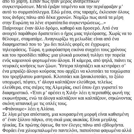
από το χάρτη. Είπαν πως ήταν μέρος ανατρεπτικών
συγκεντρώσεων. Μετά έριξαν τσιμέντο και την περιέφραξαν μʼ
αυτό το συρματόπλεγμα. Εδώ μέσα, στις ταραχές, έκλεισαν όλους
τους άνδρες πάνω από δέκα χρονών. Νομίζω πως αυτά τα μέρη
στην Ευρώπη τα λένε στρατόπεδα συγκεντρώσεως...»
Παίρνουμε έναν άλλο δρόμο, καθαρό και δροσερό. Από ένα
ανοιχτό παράθυρο δραπετεύει ο ήχος μιας τηλεόρασης. Χωρίς να το
θέλουμε, σταματάμε. Αναγνωρίζω τη μελωδία: είναι από ένα
διαφημιστικό που το ʼχω δει πολλές φορές σε έγχρωμες
τηλεοράσεις. Τώρα, η μαυρόασπρη εικόνα συγχέει τους χρόνους
και του προσδίδει πάθος: μια γλυκιά μουσική τυλίγει την πορεία
ενός καμιονιού φορτωμένου άλογα. Η κάμερα, από ψηλά, πιάνει τις
νευρικές κινήσεις των ζώων. Ύστερα πλησιάζει και κεντράρει σʼ
ένα μπριόζο άλογο κούρσας που αρχίζει να κλοτσάει τα τοιχώματα
του τροχήλατου μαντριού. Κλοτσάει και ξανακλοτσάει, το ξύλο
υποχωρεί, πέφτει, τʼ άλογα καλπάζουν ελεύθερα, τελείως
ελεύθερα, στις σιέρες της Αλμερίας, εκεί όπου έχει γυριστεί το
διαφημιστικό. «Έτσι μʼ αρέσει η Χιλή» λέει η περιπαθής φωνή της
εκφωνήτριας, ενώ τα άλογα καλπάζουν και καλπάζουν, σηκώνοντας
σκόνη ισπανική με τις οπλές τους.
«Φτάνουμε» λέει η Αλίσια.
Σε λίγα μέτρα απόσταση, μια κουρασμένη μορφή είναι καθισμένη
σʼ έναν ξύλινο πάγκο, στη σκιά μιας ακακίας. Είναι μεγάλης
ηλικίας. Εκ πρώτης όψεως, θα τον έλεγες πάνω από εβδομήντα.
Φοράει ένα χιλιομπαλωμένο παντελόνι, παπούτσια φαγωμένα αλλά