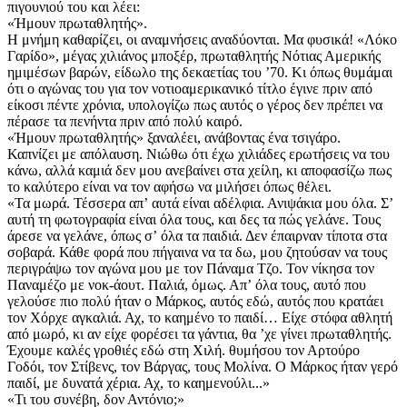
πιγουνιού του και λέει:
«Ήμουν πρωταθλητής».
Η μνήμη καθαρίζει, οι αναμνήσεις αναδύονται. Μα φυσικά! «Λόκο
Γαρίδο», μέγας χιλιάνος μποξέρ, πρωταθλητής Νότιας Αμερικής
ημιμέσων βαρών, είδωλο της δεκαετίας του ʼ70. Κι όπως θυμάμαι
ότι ο αγώνας του για τον νοτιο­αμερικανικό τίτλο έγινε πριν από
είκοσι πέντε χρόνια, υπολογίζω πως αυτός ο γέρος δεν πρέπει να
πέρασε τα πενήντα πριν από πολύ καιρό.
«Ήμουν πρωταθλητής» ξαναλέει, ανάβοντας ένα τσιγάρο.
Καπνίζει με απόλαυση. Νιώθω ότι έχω χιλιάδες ερωτήσεις να του
κάνω, αλλά καμιά δεν μου ανεβαίνει στα χείλη, κι αποφασίζω πως
το καλύτερο είναι να τον αφήσω να μιλήσει όπως θέλει.
«Τα μωρά. Τέσσερα απʼ αυτά είναι αδέλφια. Ανιψάκια μου όλα. Σʼ
αυτή τη φωτογραφία είναι όλα τους, και δες τα πώς γελάνε. Τους
άρεσε να γελάνε, όπως σʼ όλα τα παιδιά. Δεν έπαιρναν τίποτα στα
σοβαρά. Κάθε φορά που πήγαινα να τα δω, μου ζητούσαν να τους
περιγράψω τον αγώνα μου με τον Πάναμα Τζο. Τον νίκησα τον
Παναμέζο με νοκ-άουτ. Παλιά, όμως. Απʼ όλα τους, αυτό που
γελούσε πιο πολύ ήταν ο Μάρκος, αυτός εδώ, αυτός που κρατάει
τον Χόρχε αγκαλιά. Αχ, το καημένο το παιδί… Είχε στόφα αθλητή
από μωρό, κι αν είχε φορέσει τα γάντια, θα ʼχε γίνει πρωταθλητής.
Έχουμε καλές γροθιές εδώ στη Χιλή. θυμήσου τον Αρτούρο
Γοδόι, τον Στίβενς, τον Βάργας, τους Μολίνα. Ο Μάρκος ήταν γερό
παιδί, με δυνατά χέρια. Αχ, το καημενούλι...»
«Τι του συνέβη, δον Αντόνιο;»