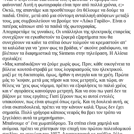
φαίνονται! Αυτή η φωτογραφία είναι πριν από πολλά χρόνια, ε;»
Οκτώ, της απαντάμε και προσθέτουμε ότι θέλουμε να δούμε τα
παιδιά. Οπότε, μετά από μια σύντομη ανταλλαγή απόψεων μεταξύ
τους, μας συμβουλεύουν να βρούμε τον «Λόκο Γαρίδο». Είναι ο
πατέρας κάποιων από τα παιδιά τής φωτογραφίας.
Αποχαιρετάμε τις γυναίκες. Οι υπάλληλοι της ηλεκτρικής εταιρείας
συνεχίζουν να εγκαθιστούν τα ζοφερά εξαρτήματα που θα
συνεχίσουν να καίνε τα σπίτια όσων τολμούν να κρεμαστούν απʼ
τα καλώδια για να ʼχουν φως τα βράδια, νʼ ακούνε ραδιόφωνο, να
βλέπουν τα διαφημιστικά της Siemens στην τηλεόραση. Η Αλίσια
σχολιάζει:
«Μας καταδικάζουν να ζούμε χωρίς φως. Πριν, κάθε οικογένεια τα
βόλευε κουτσά-στραβά με τους λογαριασμούς του ηλεκτρικού.
μαζί με τη δικτατορία, όμως, ήρθαν η ανεργία και τα χρέη. Πρώτα
μάς το ʼκοψαν, μετά μας πήραν και τους μετρητές, και τώρα, αν
θέλεις να ʼχεις φως νόμιμα, πρέπει να εξοφλήσεις το παλιό χρέος
και νʼ αγοράσεις καινούργιο μετρητή. Και να σου πω γιατί δεν τα
βάζουν με τους εργάτες; Γιατί ξέρουν πως κι αυτοί εντολές
υπακούουν, πως είναι φτωχοί όπως εμείς. Και τη δουλειά αυτή, ας
είναι σκατοδουλειά, πρέπει να την κάνουν καλά. Όμως δεν έχει
σημασία. Πολύ γρήγορα κάποιος νεαρός θα βρει τον τρόπο να
ξεγελάσει αυτά τα μηχανήματα».
Μπαίνουμε σʼ ένα χωματόδρομο. Τα σπίτια είναι χαμηλά και
ανόμοια. πρέπει να χτίστηκαν την εποχή του πρώτου πολεοδομικού
σχεδίου, το χειμώνα του 1957. Αρχιτεκτονική με τούβλα, ξύλο,