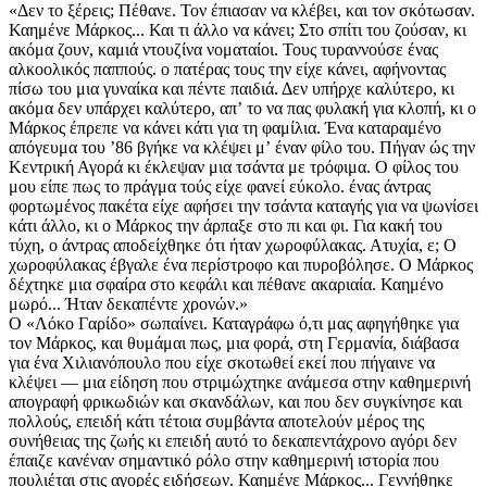
«Δεν το ξέρεις; Πέθανε. Τον έπιασαν να κλέβει, και τον σκότωσαν.
Καημένε Μάρκος... Και τι άλλο να κάνει; Στο σπίτι του ζούσαν, κι
ακόμα ζουν, καμιά ντουζίνα νοματαίοι. Τους τυραννούσε ένας
αλκοολικός παππούς. ο πατέρας τους την είχε κάνει, αφήνοντας
πίσω του μια γυναίκα και πέντε παιδιά. Δεν υπήρχε καλύτερο, κι
ακόμα δεν υπάρχει καλύτερο, απʼ το να πας φυλακή για κλοπή, κι ο
Μάρκος έπρεπε να κάνει κάτι για τη φαμίλια. Ένα καταραμένο
απόγευμα του ʼ86 βγήκε να κλέψει μʼ έναν φίλο του. Πήγαν ώς την
Κεντρική Αγορά κι έκλεψαν μια τσάντα με τρόφιμα. Ο φίλος του
μου είπε πως το πράγμα τούς είχε φανεί εύκολο. ένας άντρας
φορτωμένος πακέτα είχε αφήσει την τσάντα καταγής για να ψωνίσει
κάτι άλλο, κι ο Μάρκος την άρπαξε στο πι και φι. Για κακή του
τύχη, ο άντρας αποδείχθηκε ότι ήταν χωροφύλακας. Ατυχία, ε; Ο
χωροφύλακας έβγαλε ένα περίστροφο και πυροβόλησε. Ο Μάρκος
δέχτηκε μια σφαίρα στο κεφάλι και πέθανε ακαριαία. Καημένο
μωρό... Ήταν δεκαπέντε χρονών.»
Ο «Λόκο Γαρίδο» σωπαίνει. Καταγράφω ό,τι μας αφηγήθηκε για
τον Μάρκος, και θυμάμαι πως, μια φορά, στη Γερμανία, διάβασα
για ένα Χιλιανόπουλο που είχε σκοτωθεί εκεί που πήγαινε να
κλέψει — μια είδηση που στριμώχτηκε ανάμεσα στην καθημερινή
απογραφή φρικωδιών και σκανδάλων, και που δεν συγκίνησε και
πολλούς, επειδή κάτι τέτοια συμβάντα αποτελούν μέρος της
συνήθειας της ζωής κι επειδή αυτό το δεκαπεντάχρονο αγόρι δεν
έπαιζε κανέναν σημαντικό ρόλο στην καθημερινή ιστορία που
πουλιέται στις αγορές ειδήσεων. Καημένε Μάρκος... Γεννήθηκε