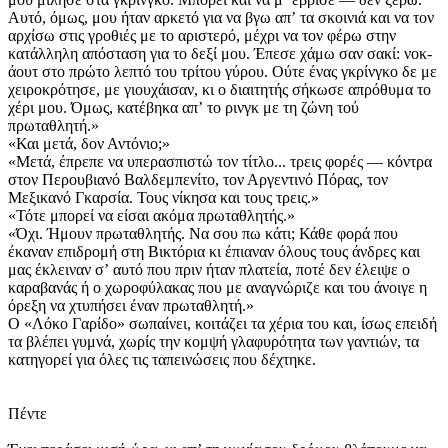
Αυτό, όμως, μου ήταν αρκετό για να βγω απʼ τα σκοινιά και να τον
αρχίσω στις γροθιές με το αριστερό, μέχρι να τον φέρω στην
κατάλληλη απόσταση για το δεξί μου. Έπεσε χάμω σαν σακί: νοκ-
άουτ στο πρώτο λεπτό του τρίτου γύρου. Ούτε ένας γκρίνγκο δε με
χειροκρότησε, με γιουχάισαν, κι ο διαιτητής σήκωσε απρόθυμα το
χέρι μου. Όμως, κατέβηκα απʼ το ρινγκ με τη ζώνη τού
πρωταθλητή.»
«Και μετά, δον Αντόνιο;»
«Μετά, έπρεπε να υπερασπιστώ τον τίτλο... τρεις φορές — κόντρα
στον Περουβιανό Βαλδεμπενίτο, τον Αργεντινό Πόρας, τον
Μεξικανό Γκαρσία. Τους νίκησα και τους τρεις.»
«Τότε μπορεί να είσαι ακόμα πρωταθλητής.»
«Όχι. Ήμουν πρωταθλητής. Να σου πω κάτι; Κάθε φορά που
έκαναν επιδρομή στη Βικτόρια κι έπιαναν όλους τους άνδρες και
μας έκλειναν σʼ αυτό που πριν ήταν πλατεία, ποτέ δεν έλειψε ο
καραβανάς ή ο χωροφύλακας που με αναγνώριζε και του άνοιγε η
όρεξη να χτυπήσει έναν πρωταθλητή.»
Ο «Λόκο Γαρίδο» σωπαίνει, κοιτάζει τα χέρια του και, ίσως επειδή
τα βλέπει γυμνά, χωρίς την κομψή γλαφυρότητα των γαντιών, τα
κατηγορεί για όλες τις ταπεινώσεις που δέχτηκε.
Πέντε