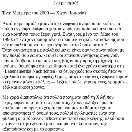
ένα ρεπορτάζ
Ένα: Μια μέρα του 2009 — Χιχόν (Ισπανία)
Αυτό το ρεπορτάζ εμφανίστηκε ξαφνικά ανάμεσα σε κούτες με
παλιά έγγραφα, διάφορα χαρτιά χωρίς σημασία, κείμενα που τα
είχα κρατήσει ποιος ξέρει γιατί. Είναι γραμμένο τον Μάιο του
1990, σʼ ένα χοντροκομμένο τετράδιο κινεζικής κατασκευής που
δεν αποκλείεται να το είχα αγοράσει στο Σπάιχερστατ.*
Όταν συναντιέσαι με παλιά κείμενα, είναι σαν να συναντιέσαι με
τον παλιό σου εαυτό, κι αυτές οι επανασυναντήσεις συγκινούν
πάντα. Διάβασα το κείμενο και, βάζοντας μπρος τη μηχανή της
μνήμης, θυμήθηκα ότι είχε δημοσιευτεί ένα χρόνο αργότερα στη
«Lateinamerika Nachrichten» κι ότι αρχικός του σκοπός ήταν να
σχολιάσει τις φωτογραφίες. Όμως, αυτές οι εικόνες εξαφανίστηκαν
κι έμειναν μόνο οι λέξεις — λέξεις παλιές, γερασμένες, γραμμένες
εδώ και είκοσι χρόνια.
Με χαρά διαπιστώνω ότι πολλά πράγματα από τη Χιλή που
περιγράφονται σʼ αυτό το ρεπορτάζ, έχουν αλλάξει προς το
καλύτερο και προς το χειρότερο: ναι μεν τα θύματα έχουν
αποκαταστήσει τʼ όνομά τους, πολλοί εγκληματίες είναι στη
φυλακή κι ο τύραννος πέθανε σαν τιποτένιος κλέφτης, αλλά όσοι
είχαν δει στην εξουσία μια ευκαιρία να πλουτίσουν, την
αξιοποίησαν και με το παραπάνω.