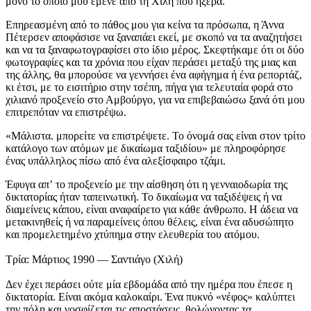
μόνο το οποίο μου έμενε από τη Χιλή που ήξερα.
Επηρεασμένη από το πάθος μου για κείνα τα πρόσωπα, η Άννα
Πέτερσεν αποφάσισε να ξαναπάει εκεί, με σκοπό να τα αναζητήσει
και να τα ξαναφωτογραφίσει στο ίδιο μέρος. Σκεφτήκαμε ότι οι δύο
φωτογραφίες και τα χρόνια που είχαν περάσει μεταξύ της μιας και
της άλλης, θα μπορούσε να γεννήσει ένα αφήγημα ή ένα ρεπορτάζ,
κι έτσι, με το εισιτήριο στην τσέπη, πήγα για τελευταία φορά στο
χιλιανό προξενείο στο Αμβούργο, για να επιβεβαιώσω ξανά ότι μου
επιτρεπόταν να επιστρέψω.
«Μάλιστα. μπορείτε να επιστρέψετε. Το όνομά σας είναι στον τρίτο
κατάλογο των ατόμων με δικαίωμα ταξιδίου» με πληροφόρησε
ένας υπάλληλος πίσω από ένα αλεξίσφαιρο τζάμι.
Έφυγα απʼ το προξενείο με την αίσθηση ότι η γενναιο­δωρία της
δικτατορίας ήταν ταπεινωτική. Το δικαίωμα να ταξιδέψεις ή να
διαμείνεις κάπου, είναι αναφαίρετο για κάθε άνθρωπο. Η άδεια να
μετακινηθείς ή να παραμείνεις όπου θέλεις, είναι ένα αδυσώπητο
και προμελετημένο χτύπημα στην ελευθερία του ατόμου.
Τρία: Μάρτιος 1990 — Σαντιάγο (Χιλή)
Δεν έχει περάσει ούτε μία εβδομάδα από την ημέρα που έπεσε η
δικτατορία. Είναι ακόμα καλοκαίρι. Ένα πυκνό «νέφος» καλύπτει
την πόλη και νοσφίζεται τις αποστάσεις, θολώνοντας τα