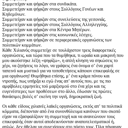
Συμμετείχαν και ψήφιζαν στα συνδικάτα.
Συμμετείχαν και ψήφιζαν στους Συλλόγους Γονέων και
Κηδεμόνων.
Συμμετείχαν και ψήφιζαν στις συνελεύσεις της γειτονιάς.
Συμμετείχαν και ψήφιζαν στους Συλλόγους Αλληλεγγύης.
Συμμετείχαν και ψήφιζαν στα Κέντρα Μητέρων.
Συμμετείχαν και ψήφιζαν στις κοινωνικές λέσχες.
Συμμετείχαν και ψήφιζαν σε περιφερειακές οργανώσεις των
πολιτικών κομμάτων.
Κάθε Χιλιανός συμμετείχε σε τουλάχιστον τρεις διαφορετικές
οργανώσεις, και τώρα που τα θυμήθηκα, τι ωραία και μακρινή που
μου ακούστηκε λέξη «ψηφίζω», η απλή κίνηση να σηκώσεις το
χέρι, να ζητήσεις το λόγο, να γράψεις ένα όνομα σʼ ένα χαρτί
ταπεινό και μυστικό για να τοποθετήσεις κάποιον επικεφαλής σε
μια οργάνωση! Θυμήθηκα επίσης, μʼ ένα κράμα πόνου και
ντροπής, πως υπήρξα κι εγώ ένας απʼ αυτούς που, με τις πιο
αμφίβολες ερμηνείες τού μαρξισμού στο ένα χέρι και τις
ευγενέστερες των προθέσεων στο άλλο, έδωσαν τις πρώτες
θανάσιμες βολές σʼ εκείνη την υγιή, δημοκρατική ζωή.
Οι κάθε είδους χιλιανές λαϊκές οργανώσεις, εκτός απʼ τα πολιτικά
κόμματα, διέπονταν από ένα συνονθύλευμα κανόνων που σκοπό
είχαν να εξασφαλίζουν τη συμμετοχή και να ανανεώνουν τους
επικεφαλής όταν αυτοί αποδεικνύονταν αναποτελεσματικοί ή,
απλώς, δεν ήθελαν να συνεχίσουν στο πόστο τους. Όλα πήγαιναν