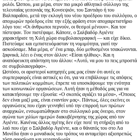
ρολόι. Ώσπου, μια μέρα, στον πιο μικρό αθλητικό σύλλογο της
τελευταίας γειτονιάς της Κονσεψιόν, του Σαντιάγο ή του
Βαλπαραΐσο, μετά την εκλογή του νέου προέδρου του συλλόγου, ο
αποχωρών πρόεδρος είπε την εξής φράση στον αποχαιρετιστήριο
λόγο του: «Οι άνθρωποι περνούν, οι θεσμοί μένουν». Και τον
πίστεψαν. Τον πιστέψαμε. Κάποτε, ο Σαλβαδόρ Αγιέντε
χαρακτήρισε τη Χιλή χώρα συμβολαιογραφική — και είχε δίκιο.
Πιστεύαμε και εμπιστευόμασταν τη νομιμότητα, γιατί την
ασκούσαμε. Μια μέρα, σʼ ένα μπαρ, δύο μεθυσμένοι τσακώνονται.
ξαφνικά, λέει ο ένας στον άλλον: «Είσαι ηλίθιος». Και η
αναπόφευκτη απάντηση του άλλου: «Αυτό, να μου το πεις μπροστά
σε συμβολαιογράφο».
Ωστόσο, οι αριστεροί κατηχητές μας μας είπαν ότι αυτές οι
συμπεριφορές είναι αστικές κι ότι, για να επιβάλουμε τις απόψεις
των πολιτικών κομμάτων, έπρεπε να υποσκάψουμε την ενότητα
των κοινωνικών οργανώσεων. Αυτή ήταν η μέθοδός μας για να
κατακτήσουμε την εξουσία: «Ο σκοπός αγιάζει τα μέσα», «Όποιος
δεν είναι μαζί μας, είναι εναντίον μας». Πάντως, όλες εκείνες οι
οργανώσεις που είχαν γεννηθεί υπό την επιρροή των πρώτων
αναρχικών, ενσωματώθηκαν στο συλλογικό μας όνειρο, στον
αγώνα των χιλίων ημερών διακυβέρνησης της χώρας από τον
Αγιέντε. Κανένας άλλος ηγέτης δεν είχε ποτέ τη στήριξη από το
λαό που είχε ο Σαλβαδόρ Αγιέντε, και ο θάνατός του στο Λα
Μονέδα ήταν ο μοναδικός του τρόπος να ανταμείψει αξιοπρεπώς
τόση αφοσίωση και γενναιοδωρία.