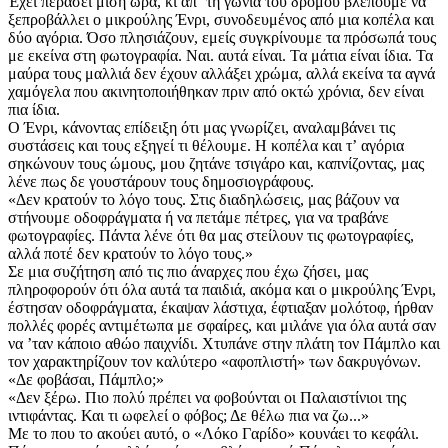
Έχει περάσει μισή ώρα, κι απʼ τη γωνία του δρόμου βλέπουμε να
ξεπροβάλλει ο μικρούλης Ένρι, συνοδευμένος από μια κοπέλα και
δύο αγόρια. Όσο πλησιάζουν, εμείς συγκρίνουμε τα πρόσωπά τους
με εκείνα στη φωτογραφία. Ναι. αυτά είναι. Τα μάτια είναι ίδια. Τα
μαύρα τους μαλλιά δεν έχουν αλλάξει χρώμα, αλλά εκείνα τα αγνά
χαμόγελα που ακινητοποιήθηκαν πριν από οκτώ χρόνια, δεν είναι
πια ίδια.
Ο Ένρι, κάνοντας επίδειξη ότι μας γνωρίζει, αναλαμβάνει τις
συστάσεις και τους εξηγεί τι θέλουμε. Η κοπέλα και τʼ αγόρια
σηκώνουν τους ώμους, μου ζητάνε τσιγάρο και, καπνίζοντας, μας
λένε πως δε γουστάρουν τους δημοσιογράφους.
«Δεν κρατούν το λόγο τους. Στις διαδηλώσεις, μας βάζουν να
στήνουμε οδοφράγματα ή να πετάμε πέτρες, για να τραβάνε
φωτογραφίες. Πάντα λένε ότι θα μας στείλουν τις φωτογραφίες,
αλλά ποτέ δεν κρατούν το λόγο τους.»
Σε μια συζήτηση από τις πιο άναρχες που έχω ζήσει, μας
πληροφορούν ότι όλα αυτά τα παιδιά, ακόμα και ο μικρούλης Ένρι,
έστησαν οδοφράγματα, έκαψαν λάστιχα, έφτιαξαν μολότοφ, ήρθαν
πολλές φορές αντιμέτωπα με σφαίρες, και μιλάνε για όλα αυτά σαν
να ʼταν κάποιο αθώο παιχνίδι. Χτυπάνε στην πλάτη τον Πάμπλο και
τον χαρακτηρίζουν τον καλύτερο «αφοπλιστή» των δακρυγόνων.
«Δε φοβάσαι, Πάμπλο;»
«Δεν ξέρω. Πιο πολύ πρέπει να φοβούνται οι Παλαιστίνιοι της
ιντιφάντας. Και τι ωφελεί ο φόβος; Δε θέλω πια να ζω...»
Με το που το ακούει αυτό, ο «Λόκο Γαρίδο» κουνάει το κεφάλι.