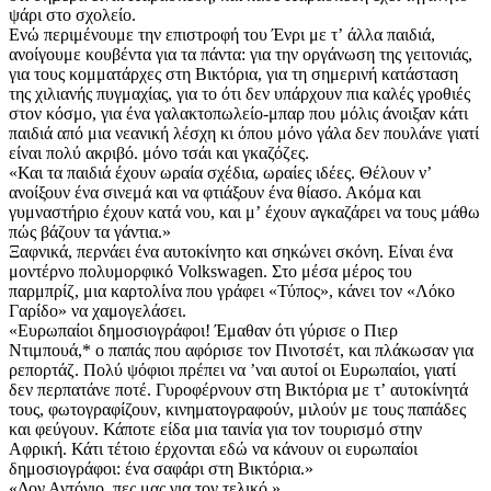
ψάρι στο σχολείο.
Ενώ περιμένουμε την επιστροφή του Ένρι με τʼ άλλα παιδιά,
ανοίγουμε κουβέντα για τα πάντα: για την οργάνωση της γειτονιάς,
για τους κομματάρχες στη Βικτόρια, για τη σημερινή κατάσταση
της χιλιανής πυγμαχίας, για το ότι δεν υπάρχουν πια καλές γροθιές
στον κόσμο, για ένα γαλακτοπωλείο-μπαρ που μόλις άνοιξαν κάτι
παιδιά από μια νεανική λέσχη κι όπου μόνο γάλα δεν πουλάνε γιατί
είναι πολύ ακριβό. μόνο τσάι και γκαζόζες.
«Και τα παιδιά έχουν ωραία σχέδια, ωραίες ιδέες. Θέλουν νʼ
ανοίξουν ένα σινεμά και να φτιάξουν ένα θίασο. Ακόμα και
γυμναστήριο έχουν κατά νου, και μʼ έχουν αγκαζάρει να τους μάθω
πώς βάζουν τα γάντια.»
Ξαφνικά, περνάει ένα αυτοκίνητο και σηκώνει σκόνη. Είναι ένα
μοντέρνο πολυμορφικό Volkswagen. Στο μέσα μέρος του
παρμπρίζ, μια καρτολίνα που γράφει «Τύπος», κάνει τον «Λόκο
Γαρίδο» να χαμογελάσει.
«Ευρωπαίοι δημοσιογράφοι! Έμαθαν ότι γύρισε ο Πιερ
Ντιμπουά,* ο παπάς που αφόρισε τον Πινοτσέτ, και πλάκωσαν για
ρεπορτάζ. Πολύ ψόφιοι πρέπει να ʼναι αυτοί οι Ευρωπαίοι, γιατί
δεν περπατάνε ποτέ. Γυροφέρνουν στη Βικτόρια με τʼ αυτοκίνητά
τους, φωτογραφίζουν, κινηματογραφούν, μιλούν με τους παπάδες
και φεύγουν. Κάποτε είδα μια ταινία για τον τουρισμό στην
Αφρική. Κάτι τέτοιο έρχονται εδώ να κάνουν οι ευρωπαίοι
δημοσιογράφοι: ένα σαφάρι στη Βικτόρια.»
«Δον Αντόνιο, πες μας για τον τελικό.»