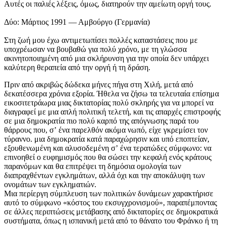
Αυτές οι παλιές λέξεις, όμως, διατηρούν την αμείωτη οργή τους.
Δύο: Μάρτιος 1991 — Αμβούργο (Γερμανία)
Στη ζωή μου έχω αντιμετωπίσει πολλές καταστάσεις που με
υποχρέωσαν να βουβαθώ για πολύ χρόνο, με τη γλώσσα
ακινητοποιημένη από μια σκλήρυνση για την οποία δεν υπάρχει
καλύτερη θεραπεία από την οργή ή τη δράση.
Πριν από ακριβώς δώδεκα μήνες πήγα στη Χιλή, μετά από
δεκατέσσερα χρόνια εξορία. Ήθελα να ζήσω τα τελευταία επίσημα
εικοσιτετράωρα μιας δικτατορίας πολύ σκληρής για να μπορεί να
διαγραφεί με μια απλή πολιτική τελετή, και τις απαρχές επιστροφής
σε μια δημοκρατία πιο πολύ καρπό της απόγνωσης παρά του
θάρρους που, σʼ ένα παρελθόν ακόμα νωπό, είχε γκρεμίσει τον
τύραννο. μια δημοκρατία κατά παραχώρησιν και υπό εποπτείαν,
εξουθενωμένη και αλυσοδεμένη σʼ ένα τερατώδες σύμφωνο: να
επινοηθεί ο ευφημισμός που θα σώσει την κεφαλή ενός κράτους
παρανόμων και θα επιτρέψει τη δημόσια ομολογία των
διαπραχθέντων εγκλημάτων, αλλά όχι και την αποκάλυψη των
ονομάτων των εγκληματιών.
Μια περίεργη σύμπλευση των πολιτικών δυνάμεων χαρακτήρισε
αυτό το σύμφωνο «κόστος του εκσυγχρονισμού», παραπέμποντας
σε άλλες περιπτώσεις μετάβασης από δικτατορίες σε δημοκρατικά
συστήματα, όπως η ισπανική μετά από το θάνατο του Φράνκο ή τη