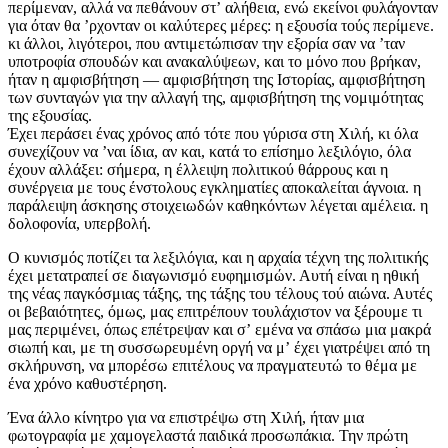
περίμεναν, αλλά να πεθάνουν στʼ αλήθεια, ενώ εκείνοι φυλάγονταν
για όταν θα ʼρχονταν οι καλύτερες μέρες: η εξουσία τούς περίμενε.
κι άλλοι, λιγότεροι, που αντιμετώπισαν την εξορία σαν να ʼταν
υποτροφία σπουδών και ανακαλύψεων, και το μόνο που βρήκαν,
ήταν η αμφισβήτηση — αμφισβήτηση της Ιστορίας, αμφισβήτηση
των συνταγών για την αλλαγή της, αμφισβήτηση της νομιμότητας
της εξουσίας.
Έχει περάσει ένας χρόνος από τότε που γύρισα στη Χιλή, κι όλα
συνεχίζουν να ʼναι ίδια, αν και, κατά το επίσημο λεξιλόγιο, όλα
έχουν αλλάξει: σήμερα, η έλλειψη πολιτικού θάρρους και η
συνέργεια με τους ένστολους εγκληματίες αποκαλείται άγνοια. η
παράλειψη άσκησης στοιχειωδών καθηκόντων λέγεται αμέλεια. η
δολοφονία, υπερβολή.
Ο κυνισμός ποτίζει τα λεξιλόγια, και η αρχαία τέχνη της πολιτικής
έχει μετατραπεί σε διαγωνισμό ευφημισμών. Αυτή είναι η ηθική
της νέας παγκόσμιας τάξης, της τάξης του τέλους τού αιώνα. Αυτές
οι βεβαιότητες, όμως, μας επιτρέπουν τουλάχιστον να ξέρουμε τι
μας περιμένει, όπως επέτρεψαν και σʼ εμένα να σπάσω μια μακρά
σιωπή και, με τη συσσωρευμένη οργή να μʼ έχει γιατρέψει από τη
σκλήρυνση, να μπορέσω επιτέλους να πραγματευτώ το θέμα με
ένα χρόνο καθυστέρηση.
Ένα άλλο κίνητρο για να επιστρέψω στη Χιλή, ήταν μια
φωτογραφία με χαμογελαστά παιδικά προσωπάκια. Την πρώτη