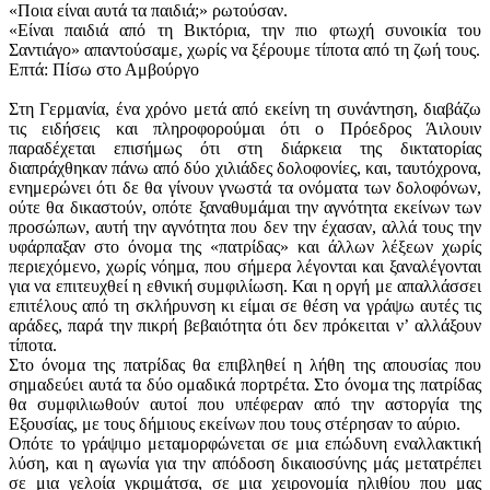
«Ποια είναι αυτά τα παιδιά;» ρωτούσαν.
«Είναι παιδιά από τη Βικτόρια, την πιο φτωχή συνοικία του
Σαντιάγο» απαντούσαμε, χωρίς να ξέρουμε τίποτα από τη ζωή τους.
Επτά: Πίσω στο Αμβούργο
Στη Γερμανία, ένα χρόνο μετά από εκείνη τη συνάντηση, διαβάζω
τις ειδήσεις και πληροφορούμαι ότι ο Πρόεδρος Άιλουιν
παραδέχεται επισήμως ότι στη διάρκεια της δικτατορίας
διαπράχθηκαν πάνω από δύο χιλιάδες δολοφονίες, και, ταυτόχρονα,
ενημερώνει ότι δε θα γίνουν γνωστά τα ονόματα των δολοφόνων,
ούτε θα δικαστούν, οπότε ξαναθυμάμαι την αγνότητα εκείνων των
προσώπων, αυτή την αγνότητα που δεν την έχασαν, αλλά τους την
υφάρπαξαν στο όνομα της «πατρίδας» και άλλων λέξεων χωρίς
περιεχόμενο, χωρίς νόημα, που σήμερα λέγονται και ξαναλέγονται
για να επιτευχθεί η εθνική συμφιλίωση. Και η οργή με απαλλάσσει
επιτέλους από τη σκλήρυνση κι είμαι σε θέση να γράψω αυτές τις
αράδες, παρά την πικρή βεβαιότητα ότι δεν πρόκειται νʼ αλλάξουν
τίποτα.
Στο όνομα της πατρίδας θα επιβληθεί η λήθη της απουσίας που
σημαδεύει αυτά τα δύο ομαδικά πορτρέτα. Στο όνομα της πατρίδας
θα συμφιλιωθούν αυτοί που υπέφεραν από την αστοργία της
Εξουσίας, με τους δήμιους εκείνων που τους στέρησαν το αύριο.
Οπότε το γράψιμο μεταμορφώνεται σε μια επώδυνη εναλλακτική
λύση, και η αγωνία για την απόδοση δικαιοσύνης μάς μετατρέπει
σε μια γελοία γκριμάτσα, σε μια χειρονομία ηλιθίου που μας