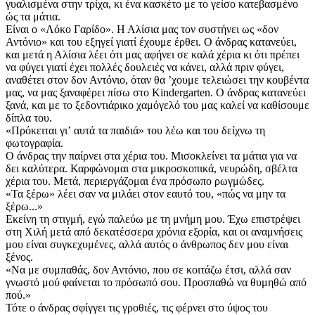
γυαλισμένα στην τρίχα, κι ένα κασκέτο με το γείσο κατεβασμένο
ώς τα μάτια.
Είναι ο «Λόκο Γαρίδο». Η Αλίσια μας τον συστήνει ως «δον
Αντόνιο» και του εξηγεί γιατί έχουμε έρθει. Ο άνδρας κατανεύει,
και μετά η Αλίσια λέει ότι μας αφήνει σε καλά χέρια κι ότι πρέπει
να φύγει γιατί έχει πολλές δουλειές να κάνει, αλλά πριν φύγει,
αναθέτει στον δον Αντόνιο, όταν θα ʼχουμε τελειώσει την κουβέντα
μας, να μας ξαναφέρει πίσω στο Kindergarten. Ο άνδρας κατανεύει
ξανά, και με το ξεδοντιάρικο χαμόγελό του μας καλεί να καθίσουμε
δίπλα του.
«Πρόκειται γιʼ αυτά τα παιδιά» του λέω και του δείχνω τη
φωτογραφία.
Ο άνδρας την παίρνει στα χέρια του. Μισοκλείνει τα μάτια για να
δει καλύτερα. Καρφώνομαι στα μικροσκοπικά, νευρώδη, σβέλτα
χέρια του. Μετά, περιεργάζομαι ένα πρόσωπο ρωγμώδες.
«Τα ξέρω» λέει σαν να μιλάει στον εαυτό του, «πώς να μην τα
ξέρω...»
Εκείνη τη στιγμή, εγώ παλεύω με τη μνήμη μου. Έχω επιστρέψει
στη Χιλή μετά από δεκατέσσερα χρόνια εξορία, και οι αναμνήσεις
μου είναι συγκεχυμένες, αλλά αυτός ο άνθρωπος δεν μου είναι
ξένος.
«Να με συμπαθάς, δον Αντόνιο, που σε κοιτάζω έτσι, αλλά σαν
γνωστό μού φαίνεται το πρόσωπό σου. Προσπαθώ να θυμηθώ από
πού.»
Τότε ο άνδρας σφίγγει τις γροθιές, τις φέρνει στο ύψος του