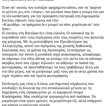
Έναν απʼ αυτούς που κοίταζαν αφηρημένα κάπου, σαν να ʼψαχναν
το μέλλον μες στο «νέφος», τον ρώτησα ποια ήταν η γνώμη του για
τη νέα κατάσταση, για την πρόσφατη επιστροφή στη δημοκρατία.
Εκείνος σήκωσε τους ώμους και είπε:
«Κομπάδρε, τα πράγματα δεν μπορεί να πάνε χειρότερα απʼ όσο
ήταν».
Η είσοδος στη Βικτόρια δεν είναι εύκολη. Οι κάτοικοί της δε
συμπαθούν ούτε τους περίεργους ούτε τους τουρίστες του φολκλόρ
της φτώχειας. Με τη μεσολάβηση του Πρεσβυτέριου της
Αλληλεγγύης, αυτού του ιδρύματος της χιλιανής Καθολικής
Εκκλησίας που, τα χρόνια της δικτατορίας, λειτούργησε ως
υπουργείο του πόνου ή μοναδική πηγή ανακούφισης, καταφέραμε
να πάρουμε ένα είδος άδειας να μπούμε στο γκέτο και να κάνουμε
ακριβώς αυτό που είχαμε δηλώσει: να ψάξουμε τα παιδιά της
φωτογραφίας, να προσπαθήσουμε να τους τραβήξουμε άλλη μία
στο ίδιο μέρος, και να μιλήσουμε μαζί τους για τα οκτώ χρόνια που
είχαν περάσει από την πρώτη φωτογράφιση.
Σύνδεσμός μας είναι η Αλίσια, μια δημοτική σύμβουλος που
συνδυάζει τη δουλειά της στο αντιαλκοολικό μέτωπο με τη
διαχείριση ενός νηπιαγωγείου με το καμαρωτό όνομα
Κindergarten. Μας υποδέχεται τριγυρισμένη από παιδάκια. Τα
μικρότερα είναι τριών χρονών, τα μεγαλύτερα έξι, αλλά υπάρχουν
και κάποια μεγαλύτερης ηλικίας.