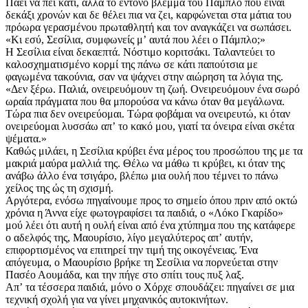
Πάει να πει κάτι, αλλά το έντονο βλέμμα τού Πάμπλο που είναι
δεκάξι χρονών και δε θέλει πια να ζει, καρφώνεται στα μάτια του
πρόωρα γερασμένου πρωταθλητή και τον αναγκάζει να σωπάσει.
«Κι εσύ, Σεσίλια, συμφωνείς μʼ αυτά που λέει ο Πάμπλο;»
Η Σεσίλια είναι δεκαεπτά. Νόστιμο κοριτσάκι. Ταλαντεύει το
καλοσχηματισμένο κορμί της πάνω σε κάτι παπούτσια με
φαγωμένα τακούνια, σαν να ψάχνει στην αιώρηση τα λόγια της.
«Δεν ξέρω. Παλιά, ονειρευόμουν τη ζωή. Ονειρευόμουν ένα σωρό
ωραία πράγματα που θα μπορούσα να κάνω όταν θα μεγάλωνα.
Τώρα πια δεν ονειρεύομαι. Τώρα φοβάμαι να ονειρευτώ, κι όταν
ονειρεύομαι λυσσάω απʼ το κακό μου, γιατί τα όνειρα είναι σκέτα
ψέματα.»
Καθώς μιλάει, η Σεσίλια κρύβει ένα μέρος του προσώπου της με τα
μακριά μαύρα μαλλιά της. Θέλω να μάθω τι κρύβει, κι όταν της
ανάβω άλλο ένα τσιγάρο, βλέπω μια ουλή που τέμνει το πάνω
χείλος της ώς τη σχισμή.
Αργότερα, ενόσω πηγαίνουμε προς το σημείο όπου πριν από οκτώ
χρόνια η Άννα είχε φωτογραφίσει τα παιδιά, ο «Λόκο Γκαρίδο»
μού λέει ότι αυτή η ουλή είναι από ένα χτύπημα που της κατάφερε
ο αδελφός της, Μαουρίσιο, λίγο μεγαλύτερος απʼ αυτήν,
επιφορτισμένος να επιτηρεί την τιμή της οικογένειας. Ένα
απόγευμα, ο Μαουρίσιο βρήκε τη Σεσίλια να πορνεύεται στην
Πασέο Αουμάδα, και την πήγε στο σπίτι τους πυξ λαξ.
Απʼ τα τέσσερα παιδιά, μόνο ο Χόρχε σπουδάζει: πηγαίνει σε μια
τεχνική σχολή για να γίνει μηχανικός αυτοκινήτων.