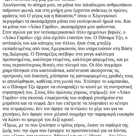
Ακούγοντας το αίτημά μου, τα μάτια του ταλαίπωρου ανθρωπάκου
παίρνουν φωτιά, και στη μνήμη μου έρχονται ατάκτως οι πρώτες
φράσεις τού Ο γέρος και η θάλασσα,* όπου ο Χέμινγκουεϊ
περιγράφει τα ακαταμάχητα μάτια τού εκπληκτικού ήρωά του. Και
τα μάτια του «Λόκο Γαρίδο», ακαταμάχητα μου φαίνονται.
Στον αγώνα για τον νοτιοαμερικανικό τίτλο ημιμέσων βαρών, ο
«Λόκο Γαρίδο» είχε όλα σχεδόν εναντίον του. Ο Πάναμα Τζο, ο
αντίπαλός του και κάτοχος του τίτλου, ήταν ένας μποξέρ
εκπαιδευμένος από τους Αμερικανούς που υπηρετούσαν στη Βάση
της Διώρυγας. Ο Παναμέζος ανέβηκε στο ρινγκ καλύτερα
προπονημένος, καλύτερα ντυμένος, καλύτερα φαγωμένος, και με
τους περισσότερους θεατές στο πλευρό του. Οι δύο πυγμάχοι
χαιρετίστηκαν στα καστιλιάνικα, κατένευσαν ακούγοντας τις
προτροπές τού διαιτητή, χτύπησαν τις γαντοφορεμένες γροθιές τους
κι αποσύρθηκαν, καθένας στη γωνιά του. Χτύπησε το καμπανάκι,
κι ο Πάναμα Τζο άρχισε να συναρπάζει το κοινό με τη συντριπτική
στρατηγική του. Στους δύο πρώτους γύρους, στρίμωξε τον «Λόκο
Γαρίδο» στα σκοινιά, επιφέροντάς του σοβαρά χτυπήματα στα
μπράτσα και τα νεφρά. Δεν του επέτρεπε να πλησιάσει το κέντρο
του τετραγώνου, δεν τον άφηνε να τεντώσει το χέρι του για να
χτυπήσει, δεν άφησε στον χιλιανό πυγμάχο την παραμικρή ευκαιρία
να δώσει το τρομερό του δεξί κροσέ.
«Όμως, με το που ξεκίνησε ο τρίτος γύρος, έκανε το σφάλμα της
ζωής του: την ώρα που έφτιαχνε το προστατευτικό για τα δόντια,
μου μίλησε στα γκρίνγκο. Μπορεί και να μʼ έβρισε — δεν ξέρω.