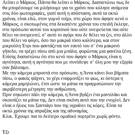
Λείπει ο Μάρκος. Πάντα θα λείπει ο Μάρκος. Διαπιστώνω πως δε
θα μπορέσουμε να μιλήσουμε για το χρόνο που κύλησε ανάμεσα
στις δύο φωτογραφίες, γιατί αυτή η απόσταση, αυτά τα οκτώ
χρόνια, είναι εδώ, στον γυμνό τοίχο, στο χώρο που άφησε κενό ο
Μάρκος, ο σκοτωμένος στα δεκαπέντε χρόνια του επειδή έκλεψε,
στο πρόσωπο αυτού του κοριτσιού που ούτε ονειρεύεται πια ούτε
θέλει να ονειρευτεί, σʼ αυτό το αγόρι που δε θέλει να ζει, στο άλλο
που θέλει να φύγει, όσο πιο μακριά τόσο καλύτερα, και στον
μικρούλη Ένρι που φαντάζεται τον εαυτό του σʼ ένα μακρινό
γήπεδο, να τρέχει πίσω από μια μπάλα, φορώντας μια φανέλα ξένη.
Επίσης διαπιστώνω ότι στο κενό που άφησε ο Μάρκος είναι η
αγνότητα, αυτή η αγνότητα που με συνόδεψε σʼ όλη μου την εξορία
σαν βάλσαμο.
Με την κάμερα μπροστά στο πρόσωπο, η Άννα κάνει δυο βήματα
πίσω, ο φακός ψάχνει, το χέρι εναρμονίζει το φως, κι ύστερα η
κάμερα χαμηλώνει, έτσι ώστε τα μάτια να πραγματώσουν την
ακριβέστερη μέτρηση: την ανθρώπινη.
Πριν σηκώσει πάλι την κάμερα, η Άννα βγάζει ένα μαντιλάκι και
σκουπίζει τα μάτια της. Δεν είναι σκόνη αυτό που την ενοχλεί. Δεν
είναι ο ήλιος του Σαντιάγο που της υγραίνει τις κόρες. Είναι τα
οκτώ χρόνια της απραξίας και της αδυναμίας.
Κλικ. Έχουμε πια το δεύτερο ομαδικό πορτρέτο χωρίς φόντο.
Έξι