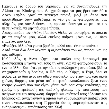
Πιάνουμε το δρόμο του γυρισμού, για να συναντήσουμε την
Αλίσια στο Kindergarten. Δε χρειάστηκε να μας βρει συνοδό ο
Λόκο Γαρίδο, γιατί τα τέσσερα παιδιά, μαζί με άλλα που
προστέθηκαν όταν μαθεύτηκε το νέο για τις φωτογραφίες, μας
οδηγούν, μας συνοδεύουν, μας προστατεύουν για να μη μας την
πέσει κανείς, να μην πάθουμε τίποτα.
Αποχαιρετάμε τον «Λόκο Γαρίδο». Θέλω να του αφήσω το πακέτο
με τα τσιγάρα μου, αλλά εκείνος παίρνει μόνο ένα, κι όταν
επιμένω, μου λέει:
«Εντάξει. άλλο ένα για το βραδάκι, αλλά ούτε ένα παραπάνω».
Αυτά είναι όλα όσα δέχεται η αξιοπρέπειά του ως άπορου και ως
πρωταθλητή.
Καθʼ οδόν, η Άννα εξηγεί στα παιδιά πώς λειτουργεί μια
φωτογραφική μηχανή και τους τη δίνει για να φωτογραφίσουν το
ένα το άλλο. Και τότε, με την κάμερα κολλημένη στα μάτια, βλέπω
να χαμογελούν η Σεσίλια, ο Πάμπλο, ο Χόρχε, ο Ένρι, όλοι οι
άλλοι, με το ίδιο αγνό και αθώο χαμόγελο που είχαν πριν από οκτώ
χρόνια, θαρρείς και μέσα απʼ το φακό ανακάλυπταν ξανά έναν
κόσμο γνωστό που τον είχαν χάσει ανάμεσα στην κατάπνιξη της
χαράς, την ερείπωση της παιδικής ηλικίας, την ταπείνωση των
ονείρων και την απόγνωση. θαρρείς και απέναντί τους έβλεπαν τον
Μάρκος και ξαναγίνονταν η ομάδα των χαμογελαστών παιδιών που
είχαν εντυπωσιάσει στη Γερμανία όσους παρευρίσκονταν στις
εκδηλώσεις συμπαράστασης στη Χιλή.