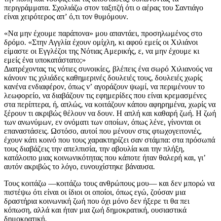
περιγράμματα. Σχολιάζω στον ταξιτζή ότι ο αέρας του Σαντιάγο
είναι χειρότερος απʼ ό,τι τον θυμόμουν.
«Να μην έχουμε παράπονα» μου απαντάει, προσηλωμένος στο
δρόμο. «Στην Αγγλία έχουν ομίχλη, κι αφού εμείς οι Χιλιάνοι
είμαστε οι Εγγλέζοι της Νότιας Αμερικής, ε, να μην έχουμε κι
εμείς ένα υποκατάστατο;»
Διατρέχοντας τις νότιες συνοικίες, βλέπεις ένα σωρό Χιλιανούς να
κάνουν τις χιλιάδες καθημερινές δουλειές τους, δουλειές χωρίς
κανένα ενδιαφέρον, όπως νʼ αγοράζουν ψωμί, να περιμένουν το
λεωφορείο, να διαβάζουν τις εφημερίδες που είναι κρεμασμένες
στα περίπτερα, ή, απλώς, να κοιτάζουν κάπου αφηρημένα, χωρίς να
ξέρουν τι ακριβώς θέλουν να δουν. Η απλή και καθαρή ζωή. Η ζωή
των ανωνύμων, εν ονόματι των οποίων, όπως λένε, γίνονται οι
επαναστάσεις. Ωστόσο, αυτοί που μένουν στις φτωχογειτονιές,
έχουν κάτι κοινό που τους χαρακτηρίζει σαν στάμπα: στα πρόσωπά
τους διαβάζεις την απελπισία, την αβουλία και την πλήξη,
κατάλοιπο μιας κοινωνικότητας που κάποτε ήταν θαλερή και, γιʼ
αυτόν ακριβώς το λόγο, ευνουχίστηκε βάναυσα.
Τους κοιτάζω —κοιτάζω τους ανθρώπους μου— και δεν μπορώ να
πιστέψω ότι είναι οι ίδιοι οι οποίοι, όπως εγώ, ζούσαν μια
δραστήρια κοινωνική ζωή που όχι μόνο δεν ήξερε τι θα πει
κόπωση, αλλά και ήταν μια ζωή δημοκρατική, ουσιαστικά
δημοκρατική.