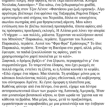
σημαίνει τόλμη. Μην αφήνεις να σε εκμεταλλεύονται. Κίνημα
Νεολαίας Λαουτάρο».* Πιο κάτω, ένα ξεθωριασμένο graffiti,
φόρος τιμής στον Τζον Λένον: «Φαντάσου μια ζωή ειρηνική». Λίγο
αργότερα, βλέπουμε ένα φρέσκο της Ταξιαρχίας Ραμόνα Πάρα,*
εμπνευσμένο από στίχους του Νερούδα, δίπλα σε υποσχέσεις
αιωνίου σωτηρίας από μια θρησκευτική αίρεση. Μου κάνει
εντύπωση που δε βλέπω πολιτική προπαγάνδα, τίποτα αφίσες από
τις πρόσφατες προεδρικές εκλογές. Η Αλίσια μού λύνει την απορία:
«Υπήρχαν — και πολλές, μάλιστα. Έρχονταν να κολλήσουν αυτοί
του Μπούτσι;* Παρακαλώ, περάστε. Έρχονταν του Άιλουιν;
Παρακαλώ, περάστε. Αυτοί του “Φρα Φρα” Εράσουρις;* Το ίδιο:
Παρακαλώ, περάστε. Έπνιξαν τη Βικτόρια στο χαρτί, αλλά, μόλις
έφευγαν, τα παιδιά ξεκολλούσαν τις αφίσες, γιατί το
χρησιμοποιημένο χαρτί πουλιέται με το κιλό».
Ξαφνικά, ο δρόμος βγάζει σʼ ένα ξέφωτο, περιφραγμένο μʼ ένα
συρματόπλεγμα. Το τσιμεντένιο έδαφος, που έχει ρωγμές σε
πολλά σημεία, εντείνει τη ζέστη, κι η Αλίσια κουνάει το κεφάλι.
«Εδώ είχαμε ένα πάρκο. Μια πλατεία. Τη φτιάξαμε μόνοι μας οι
κάτοικοι δουλεύοντας πολλές μέρες εθελοντικά, επί κυβέρνησης
του σύντροφου Αγιέντε. Κι έγινε όμορφη η πλατεΐτσα μας.
Καθένας φύτεψε από ένα δέντρο, ένα φυτό, είχαμε και δέντρα
αντιπροσωπευτικά όλων των χωρών της Λατινικής Αμερικής. Ήταν
σαν μινιατούρα βοτανικού κήπου, κι ήταν ωραία να ʼρχεσαι και να
κάθεσαι τα βράδια. Μια μέρα, όμως, μετά το πραξικόπημα,
εμφανίστηκαν οι καραβανάδες με μια μπουλντόζα και την έσβησαν