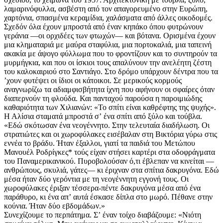
λαμαρινόφυλλα, ασβέστη από τον απαγορευμένο στην Ευρώπη,
χαρτόνια, σπασμένα κεραμίδια, χαλάσματα από άλλες οικοδομές.
Σχεδόν όλα έχουν μπροστά από έναν κηπάκο όπου φυτρώνουν
γεράνια —οι ορχιδέες των φτωχών— και βότανα. Ορισμένα έχουν
μια κληματαριά με μαύρα σταφύλια, μια πορτοκαλιά, μια ταπεινή
ακακία με άψογο φύλλωμα που το φροντίζουν και το συντηρούν τα
μυρμήγκια, και που οι ίσκιοι τους απαλύνουν την ανελέητη ζέστη
του καλοκαιριού στο Σαντιάγο. Στο δρόμο υπάρχουν δέντρα που τα
ʼχουν φυτέψει οι ίδιοι οι κάτοικοι. Σε μερικούς κορμούς
αναγνωρίζω τα αδιαμφισβήτητα ίχνη που αφήνουν οι σφαίρες όταν
διαπερνούν τη φλούδα. Και πανταχού παρούσα η παροιμιώδης
καθαριότητα των Χιλιανών: «Το σπίτι είναι καθρέφτης της ψυχής».
Η Αλίσια σταματά μπροστά σʼ ένα σπίτι από ξύλο και τούβλα.
«Εδώ σκότωσαν ένα νεογέννητο. Στην τελευταία διαδήλωση. Οι
στρατιώτες και οι χωροφύλακες εισέβαλαν στη Βικτόρια γύρω στις
εννέα το βράδυ. Ήταν έξαλλοι, γιατί τα παιδιά του Μετώπου
Μανουέλ Ροδρίγκες* τούς είχαν στήσει καρτέρι στα οδοφράγματα
του Παναμερικανικού. Πυροβολούσαν ό,τι έβλεπαν να κινείται —
ανθρώπους, σκυλιά, γάτες— κι έριχναν στα σπίτια δακρυγόνα. Εδώ
μέσα ήταν δύο γερόντια με τη νεογέννητη εγγονή τους. Οι
χωροφύλακες έριξαν τέσσερα-πέντε δακρυγόνα μέσα από ένα
παράθυρο, κι ένα απʼ αυτά έσκασε δίπλα στο μωρό. Πέθανε στην
κούνια. Ήταν δύο εβδομάδων.»
Συνεχίζουμε το περπάτημα. Σʼ έναν τοίχο διαβάζουμε: «Νιότη