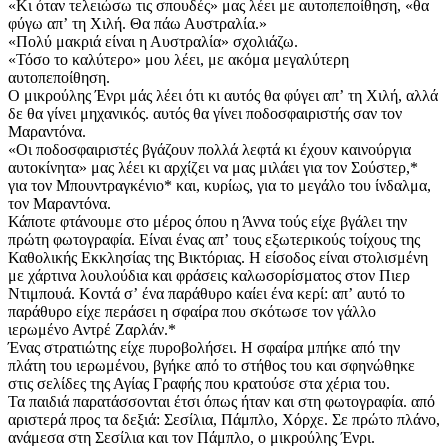
«Κι όταν τελειώσω τις σπουδές» μας λέει με αυτοπεποίθηση, «θα
φύγω απʼ τη Χιλή. Θα πάω Αυστραλία.»
«Πολύ μακριά είναι η Αυστραλία» σχολιάζω.
«Τόσο το καλύτερο» μου λέει, με ακόμα μεγαλύτερη
αυτοπεποίθηση.
Ο μικρούλης Ένρι μάς λέει ότι κι αυτός θα φύγει απʼ τη Χιλή, αλλά
δε θα γίνει μηχανικός. αυτός θα γίνει ποδοσφαιριστής σαν τον
Μαραντόνα.
«Οι ποδοσφαιριστές βγάζουν πολλά λεφτά κι έχουν καινούργια
αυτοκίνητα» μας λέει κι αρχίζει να μας μιλάει για τον Σούστερ,*
για τον Μπουντραγκένιο* και, κυρίως, για το μεγάλο του ίνδαλμα,
τον Μαραντόνα.
Κάποτε φτάνουμε στο μέρος όπου η Άννα τούς είχε βγάλει την
πρώτη φωτογραφία. Είναι ένας απʼ τους εξωτερικούς τοίχους της
Καθολικής Εκκλησίας της Βικτόριας. Η είσοδος είναι στολισμένη
με χάρτινα λουλούδια και φράσεις καλωσορίσματος στον Πιερ
Ντιμπουά. Κοντά σʼ ένα παράθυρο καίει ένα κερί: απʼ αυτό το
παράθυρο είχε περάσει η σφαίρα που σκότωσε τον γάλλο
ιερωμένο Αντρέ Ζαρλάν.*
Ένας στρατιώτης είχε πυροβολήσει. Η σφαίρα μπήκε από την
πλάτη του ιερωμένου, βγήκε από το στήθος του και σφηνώθηκε
στις σελίδες της Αγίας Γραφής που κρατούσε στα χέρια του.
Τα παιδιά παρατάσσονται έτσι όπως ήταν και στη φωτογραφία. από
αριστερά προς τα δεξιά: Σεσίλια, Πάμπλο, Χόρχε. Σε πρώτο πλάνο,
ανάμεσα στη Σεσίλια και τον Πάμπλο, ο μικρούλης Ένρι.