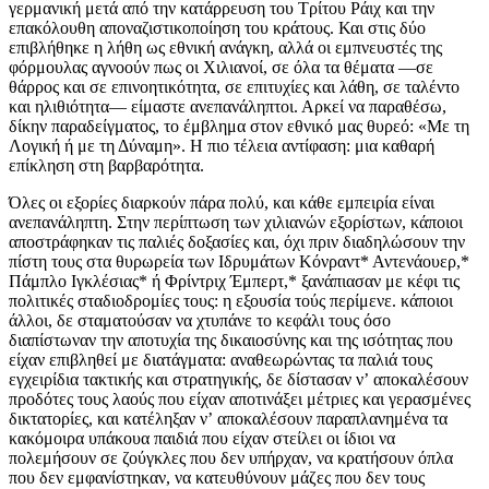
γερμανική μετά από την κατάρρευση του Τρίτου Ράιχ και την
επακόλουθη αποναζιστικοποίηση του κράτους. Και στις δύο
επιβλήθηκε η λήθη ως εθνική ανάγκη, αλλά οι εμπνευστές της
φόρμουλας αγνοούν πως οι Χιλιανοί, σε όλα τα θέματα —σε
θάρρος και σε επινοητικότητα, σε επιτυχίες και λάθη, σε ταλέντο
και ηλιθιότητα— είμαστε ανεπανάληπτοι. Αρκεί να παραθέσω,
δίκην παραδείγματος, το έμβλημα στον εθνικό μας θυρεό: «Με τη
Λογική ή με τη Δύναμη». Η πιο τέλεια αντίφαση: μια καθαρή
επίκληση στη βαρβαρότητα.
Όλες οι εξορίες διαρκούν πάρα πολύ, και κάθε εμπειρία είναι
ανεπανάληπτη. Στην περίπτωση των χιλιανών εξορίστων, κάποιοι
αποστράφηκαν τις παλιές δοξασίες και, όχι πριν διαδηλώσουν την
πίστη τους στα θυρωρεία των Ιδρυμάτων Κόνραντ* Αντενάουερ,*
Πάμπλο Ιγκλέσιας* ή Φρίντριχ Έμπερτ,* ξανάπιασαν με κέφι τις
πολιτικές σταδιοδρομίες τους: η εξουσία τούς περίμενε. κάποιοι
άλλοι, δε σταματούσαν να χτυπάνε το κεφάλι τους όσο
διαπίστωναν την αποτυχία της δικαιοσύνης και της ισότητας που
είχαν επιβληθεί με διατάγματα: αναθεωρώντας τα παλιά τους
εγχειρίδια τακτικής και στρατηγικής, δε δίστασαν νʼ αποκαλέσουν
προδότες τους λαούς που είχαν αποτινάξει μέτριες και γερασμένες
δικτατορίες, και κατέληξαν νʼ αποκαλέσουν παραπλανημένα τα
κακόμοιρα υπάκουα παιδιά που είχαν στείλει οι ίδιοι να
πολεμήσουν σε ζούγκλες που δεν υπήρχαν, να κρατήσουν όπλα
που δεν εμφανίστηκαν, να κατευθύνουν μάζες που δεν τους