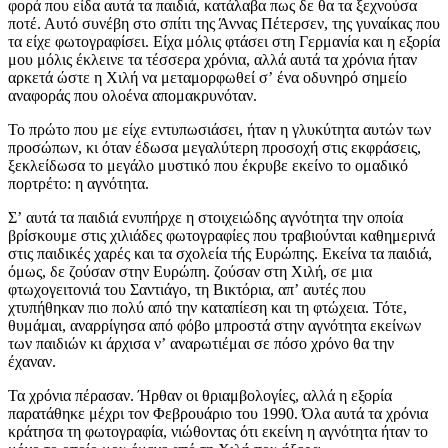
φορά που είδα αυτά τα παιδιά, κατάλαβα πως δε θα τα ξεχνούσα
ποτέ. Αυτό συνέβη στο σπίτι της Άννας Πέτερσεν, της γυναίκας που
τα είχε φωτογραφίσει. Είχα μόλις φτάσει στη Γερμανία και η εξορία
μου μόλις έκλεινε τα τέσσερα χρόνια, αλλά αυτά τα χρόνια ήταν
αρκετά ώστε η Χιλή να μεταμορφωθεί σʼ ένα οδυνηρό σημείο
αναφοράς που ολοένα απομακρυνόταν.
Το πρώτο που με είχε εντυπωσιάσει, ήταν η γλυκύτητα αυτών των
προσώπων, κι όταν έδωσα μεγαλύτερη προσοχή στις εκφράσεις,
ξεκλείδωσα το μεγάλο μυστικό που έκρυβε εκείνο το ομαδικό
πορτρέτο: η αγνότητα.
Σʼ αυτά τα παιδιά ενυπήρχε η στοιχειώδης αγνότητα την οποία
βρίσκουμε στις χιλιάδες φωτογραφίες που τραβιούνται καθημερινά
στις παιδικές χαρές και τα σχολεία τής Ευρώπης. Εκείνα τα παιδιά,
όμως, δε ζούσαν στην Ευρώπη. ζούσαν στη Χιλή, σε μια
φτωχογειτονιά του Σαντιάγο, τη Βικτόρια, απʼ αυτές που
χτυπήθηκαν πιο πολύ από την καταπίεση και τη φτώχεια. Τότε,
θυμάμαι, αναρρίγησα από φόβο μπροστά στην αγνότητα εκείνων
των παιδιών κι άρχισα νʼ αναρωτιέμαι σε πόσο χρόνο θα την
έχαναν.
Τα χρόνια πέρασαν. Ήρθαν οι θριαμβολογίες, αλλά η εξορία
παρατάθηκε μέχρι τον Φεβρουάριο του 1990. Όλα αυτά τα χρόνια
κράτησα τη φωτογραφία, νιώθοντας ότι εκείνη η αγνότητα ήταν το