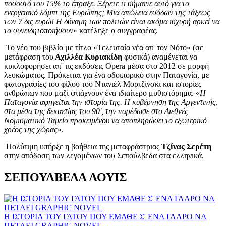
ποσοστό του 15% το έπραξε. Ξέρετε τι σήμαινε αυτό για το
ενεργειακό λόμπι της Ευρώπης; Μια απώλεια εσόδων της τάξεως
των 7 δις ευρώ! Η δύναμη των πολιτών είναι ακόμα ισχυρή αρκεί να
το συνειδητοποιήσουν
» κατέληξε ο συγγραφέας.
Το νέο του βιβλίο με τίτλο «Τελευταία νέα απ' τον Νότο» (σε
μετάφραση του
Αχιλλέα Κυριακίδη
φυσικά) αναμένεται να
κυκλοφορήσει απ' τις εκδόσεις Opera μέσα στο 2012 σε μορφή
λευκώματος. Πρόκειται για ένα οδοιπορικό στην Παταγονία, με
φωτογραφίες του φίλου του Ντανιέλ Μορτζίνσκι και ιστορίες
ανθρώπων που μαζί φτιάχνουν ένα ιδιαίτερο μυθιστόρημα. «
Η
Παταγονία αφηγείται την ιστορία της. Η κυβέρνηση της Αργεντινής,
στα μέσα της δεκαετίας του 90', την παρέδωσε στο Διεθνές
Νομισματικό Ταμείο προκειμένου να αποπληρώσει το εξωτερικό
χρέος της χώρας
».
Πολύτιμη υπήρξε η βοήθεια της μεταφράστριας
Τζίνας Σερέτη
στην απόδοση των λεγομένων του Σεπούλβεδα στα ελληνικά.
ΣΕΠΟΥΛΒΕΔΑ ΛΟΥΙΣ
Η ΙΣΤΟΡΙΑ ΤΟΥ ΓΑΤΟΥ ΠΟΥ ΕΜΑΘΕ Σ' ΕΝΑ ΓΛΑΡΟ ΝΑ
ΠΕΤΑΕΙ GRAPHIC NOVEL