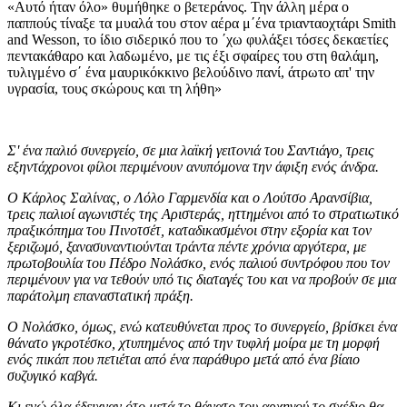
«Αυτό ήταν όλο» θυμήθηκε ο βετεράνος. Την άλλη μέρα ο
παππούς τίναξε τα μυαλά του στον αέρα μ΄ένα τριανταοχτάρι Smith
and Wesson, το ίδιο σιδερικό που το ΄χω φυλάξει τόσες δεκαετίες
πεντακάθαρο και λαδωμένο, με τις έξι σφαίρες του στη θαλάμη,
τυλιγμένο σ΄ ένα μαυρικόκκινο βελούδινο πανί, άτρωτο απ' την
υγρασία, τους σκώρους και τη λήθη»
Σ' ένα παλιό συνεργείο, σε μια λαϊκή γειτονιά του Σαντιάγο, τρεις
εξηντάχρονοι φίλοι περιμένουν ανυπόμονα την άφιξη ενός άνδρα.
Ο Κάρλος Σαλίνας, ο Λόλο Γαρμενδία και ο Λούτσο Αρανσίβια,
τρεις παλιοί αγωνιστές της Αριστεράς, ηττημένοι από το στρατιωτικό
πραξικόπημα του Πινοτσέτ, καταδικασμένοι στην εξορία και τον
ξεριζωμό, ξανασυναντιούνται τράντα πέντε χρόνια αργότερα, με
πρωτοβουλία του Πέδρο Νολάσκο, ενός παλιού συντρόφου που τον
περιμένουν για να τεθούν υπό τις διαταγές του και να προβούν σε μια
παράτολμη επαναστατική πράξη.
Ο Νολάσκο, όμως, ενώ κατευθύνεται προς το συνεργείο, βρίσκει ένα
θάνατο γκροτέσκο, χτυπημένος από την τυφλή μοίρα με τη μορφή
ενός πικάπ που πετιέται από ένα παράθυρο μετά από ένα βίαιο
συζυγικό καβγά.
Κι ενώ όλα έδειχναν ότο μετά το θάνατο του αρχηγού το σχέδιο θα