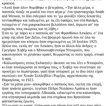
κρασιού.
«Αυτό ήταν όλο» θυμήθηκε ο βετεράνος. «Την άλλη μέρα, ο
παππούς τίναξε τα μυαλά του στον αέρα μʼ ένα τριανταοχτάρι Smith
and Wesson, το ίδιο σιδερικό που το ʼχω φυλάξει τόσες δεκαετίες
πεντακάθαρο και λαδωμένο, με τις έξι σφαίρες του στη θαλάμη,
τυλιγμένο σʼ ένα μαυροκόκκινο βελούδινο πανί, άτρωτο απʼ την
υγρασία, τους σκώρους και τη λήθη.»
Έτσι το ʼχε πάρει κι ο παππούς απʼ τον Φρανθίσκο Ασκάσο, σʼ ένα
μπαρ της οδού Σαν Διέγο, ένα βροχερό πρωινό που σε όλα τα
ημερολόγια του κόσμου ήταν σημειωμένο ως 16 Ιουλίου 1925.
Δίπλα του, εκτός απʼ τον Ασκάσο, ήταν κι άλλοι δύο άνδρες: ο
Γρεγόριο Χοβέρ και ο Μπουοναβεντούρα Ντουρούτι, που
κακολογούσε το χιλιάνικο κρασί, θεωρώντας το πολύ τραχύ, στυφό
ή αψύ.
«Καλωσόρισες στους Εκδικητές» άκουσε να του λέει ο Ντουρούτι,
κι όταν τσούγκρισαν τα ποτήρια τους, ο Χοβέρ του συνέστησε να
προσέχει το περίστροφο, γιατί ήταν ιστορικό: με το ίδιο όπλο είχαν
σκοτώσει τον Χουάν Σολδεβίλα ι Ρομέρο, αρχιεπίσκοπο της
Θαραγόσας, το 1923.
«Σαν τα μάτια μου» αποκρίθηκε ο παππούς που, εκείνη την εποχή,
ήταν τριάντα χρονών, λεγόταν Πέδρο Νολάσκο Αράτια κι ήταν
εργάτης στο τυπογραφείο Alborada, ειδικευμένο στα καλαντάρια,
στα κτηνιατρικά αλμανάκ και στα στιχάκια που θρηνούσαν
φανταστικούς έρωτες.
Τέλειωσαν το κρασί, πλήρωσαν και πήραν ένα ταξί που τους πήγε