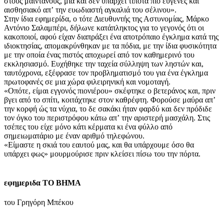
στους μαϊντανούς, μια και δεν υπάρχει τίποτα πιο ευγενές και
αισθησιακό απʼ την ευωδιαστή αγκαλιά του σέλινου».
Στην ίδια εφημερίδα, ο τότε Διευθυντής της Αστυνομίας, Μάρκο
Αντόνιο Σαλαμπέρι, δήλωνε κατάπληκτος για το γεγονός ότι οι
κακοποιοί, αφού είχαν διαπράξει ένα αποτρόπαιο έγκλημα κατά της
ιδιοκτησίας, απομακρύνθηκαν με τα πόδια, με την ίδια φυσικότητα
με την οποία ένας πιστός αποχωρεί από τον καθημερινό του
εκκλησιασμό. Ευχήθηκε την ταχεία σύλληψη των ληστών και,
ταυτόχρονα, εξέφρασε τον προβληματισμό του για ένα έγκλημα
πρωτοφανές σε μια χώρα φιλειρηνική και νομοταγή.
«Οπότε, είμαι εγγονός πιονιέρου» σκέφτηκε ο βετεράνος και, πριν
βγει από το σπίτι, κοιτάχτηκε στον καθρέφτη. Φορούσε μαύρα απʼ
την κορφή ώς τα νύχια, το δε σακάκι ήταν φαρδύ και δεν πρόδιδε
τον όγκο του περιστρόφου κάτω απʼ την αριστερή μασχάλη. Στις
τσέπες του είχε μόνο κάτι κέρματα κι ένα φύλλο από
σημειωματάριο με έναν αριθμό τηλεφώνου.
«Είμαστε η σκιά του εαυτού μας, και θα υπάρχουμε όσο θα
υπάρχει φως» μουρμούρισε πριν κλείσει πίσω του την πόρτα.
εφημεριδα ΤΟ ΒΗΜΑ
του Γρηγόρη Μπέκου