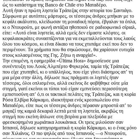
ώς το κατάστημα της Banco de Chile στο Ματαδέρο.
Αυτή ήταν η πρώτη ληστεία Τράπεζας στην ιστορία του Σαντιάγο.
Σύμφωνα με αυτόπτες μάρτυρες, οι τέσσερις άνδρες μπήκαν με το
κεφάλι ακάλυπτο, κλείδωσαν τη μοναδική πόρτα, έβγαλαν τα όπλα,
κι ο Ντουρούτι, με φωνή αντάξια ηθοποιού σε ραδιοφωνικό σίριαλ,
είπε: «Αυτό είναι ληστεία, αλλά εμείς δεν είμαστε κλέφτες. οι
κεφαλαιοκράτες συνασπίζονται για να εκμεταλλεύονται τους λαούς
όλου του κόσμου, κι είναι δίκαιο να τους χτυπάμε εκεί που δεν το
περιμένουν. Τα χρήματα που θα σηκώσουμε, θα χαρίσουν ευτυχία
στους κολασμένους της Γης. Ζήτω η αναρχία!».
Την επομένη, η εφημερίδα «Última Hora» δημοσίευσε μια
συνέντευξη του Λουίς Αλμπέρτο Φιγκερόα, ταμία τής Τράπεζας
που είχε χτυπηθεί, κι ο υπάλληλος, που είχε γίνει διάσημος απʼ τη
μια μέρα στην άλλη, δήλωσε πως πράγματι οι ληστές ήταν
τέσσερις, όλοι οπλισμένοι, αλλά εκείνος δε φοβήθηκε ούτε μία
στιγμή, γιατί εκείνοι οι τύποι τού είχαν εμπνεύσει περισσότερη
εμπιστοσύνη απʼ ό,τι οι τακτικοί πελάτες της Τράπεζας, και η κυρία
Ρόσα Ελβίρα Κάρκαμο, ιδιοκτήτρια ενός κρεοπωλείου στο
Ματαδέρο, είπε πως οι τέσσερις άνδρες πέρασαν μπροστά απʼ το
μαγαζί της καμιά δεκαριά λεπτά μετά τη ληστεία, ακριβώς τη
στιγμή που εκείνη άπλωνε στη βιτρίνα μια πλεξούδα με
φρεσκοψημένα χωριάτικα λουκάνικα. Οι τρεις μιλούσαν σαν
Ισπανοί, δήλωσε κατηγορηματικά η κυρία Κάρκαμο, κι ο ένας μόνο
σαν Χιλιάνος. Ο πιο ψηλός από τους Ισπανούς —ο Ντουρούτι,
σύμφωνα με μια φωτογραφία που έδωσε στη δημοσιότητα η