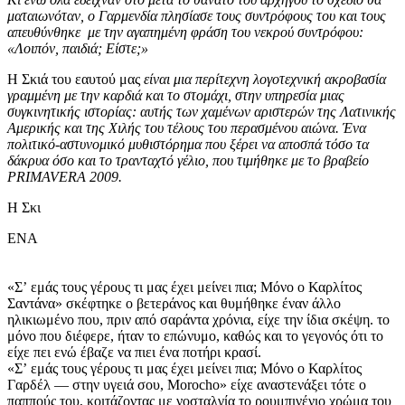
ματαιωνόταν, o Γαρμενδία πλησίασε τους συντρόφους του και τους
απευθύνθηκε με την αγαπημένη φράση του νεκρού συντρόφου:
«Λοιπόν, παιδιά; Είστε;»
Η Σκιά του εαυτού μας
είναι μια περίτεχνη λογοτεχνική ακροβασία
γραμμένη με την καρδιά και το στομάχι, στην υπηρεσία μιας
συγκινητικής ιστορίας: αυτής των χαμένων αριστερών της Λατινικής
Αμερικής και της Χιλής του τέλους του περασμένου αιώνα. Ένα
πολιτικό-αστυνομικό μυθιστόρημα που ξέρει να αποσπά τόσο τα
δάκρυα όσο και το τρανταχτό γέλιο, που τιμήθηκε με το βραβείο
PRIMAVERA 2009.
Η Σκι
ΕΝΑ
«Σʼ εμάς τους γέρους τι μας έχει μείνει πια; Μόνο ο Καρλίτος
Σαντάνα» σκέφτηκε ο βετεράνος και θυμήθηκε έναν άλλο
ηλικιωμένο που, πριν από σαράντα χρόνια, είχε την ίδια σκέψη. το
μόνο που διέφερε, ήταν το επώνυμο, καθώς και το γεγονός ότι το
είχε πει ενώ έβαζε να πιει ένα ποτήρι κρασί.
«Σʼ εμάς τους γέρους τι μας έχει μείνει πια; Μόνο ο Καρλίτος
Γαρδέλ — στην υγειά σου, Morocho» είχε αναστενάξει τότε ο
παππούς του, κοιτάζοντας με νοσταλγία το ρουμπινένιο χρώμα του