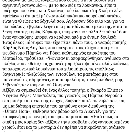
αργεντινή αστυνομία—, με το που είδε τα λουκάνικα, είπε τι
υπέροχα που είναι, κι ο Χιλιάνος τού είπε πως στη Χιλή τα λένε
«prietas» κι ότι μαζί μʼ έναν πολύ πικάντικο πουρέ από πατάτες
είναι να γλείφεις τα δάχτυλά σου. Αγόρασαν δύο κιλά και, για να
πληρώσουν, έβγαλαν λεφτά από μια τσάντα που μέσα της, κατά τα
λεγόμενα της κυρίας Κάρκαμο, υπήρχαν πιο πολλά λεφτά απʼ όσα
ένας νοικοκύρης μπορεί να κερδίσει από μια έντιμη δουλειά.
Ένας άλλος μάρτυρας που είχε πέσει πάνω τους, ο νεαρός ποιητής
Κάρλος Ντίας Λογιόλα, που υπέγραφε τους στίχους του με το
ψευδώνυμο Πάμπλο ντε Ρόκα, καθημερινός επισκέπτης του
Ματαδέρο, πρόσθεσε: «Ψώνισαν κι απομακρύνθηκαν ανάμεσα στο
πλήθος που εκθείαζε τις χοιρινές μπριζόλες ψημένες αλά χιλιάνικα,
τα αποχαυνωτικά λουκάνικα του χιλιομέτρου, τις απολύτως
βαγκνερικές πλεξούδες των εντοσθίων, τα μαστάρια μες στου
μαϊντανού τις τσιριμόνιες, και τα αμελέτητα, τρανή απόδειξη της
λεβεντιάς των ταύρων τού Οσόρνο».
Αξίζει να σημειωθεί ότι ένας άλλος ποιητής, ο Ρικάρδο Ελιέσερ
Νεφταλί Ρέγιες Μπασοάλτο, πιο γνωστός ως Πάμπλο Νερούδα
στα μποέμικα στέκια της εποχής, διάβασε αυτές τις δηλώσεις και,
με μια διάπυρη επιστολή που απηύθυνε στον διευθυντή της
«Última Hora», επέκρινε τον βάρδο από το Λικαντέν για την
καταφανή περιφρόνησή του προς τα μαστάρια: «Έτσι όπως τα
στήθη μιας κυρίας δεν αξίζουν την προσβολή ενός γαντοφορεμένου
χεριού, έτσι και τα μαστάρια δεν πρέπει να πικραίνονται ανάμεσα