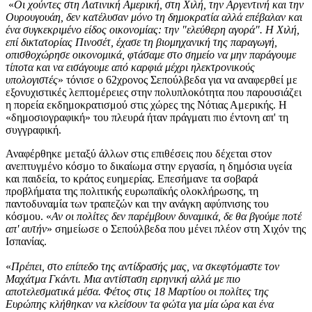
«
Οι χούντες στη Λατινική Αμερική, στη Χιλή, την Αργεντινή και την
Ουρουγουάη, δεν κατέλυσαν μόνο τη δημοκρατία αλλά επέβαλαν και
ένα συγκεκριμένο είδος οικονομίας: την "ελεύθερη αγορά". Η Χιλή,
επί δικτατορίας Πινοσέτ, έχασε τη βιομηχανική της παραγωγή,
οπισθοχώρησε οικονομικά, φτάσαμε στο σημείο να μην παράγουμε
τίποτα και να εισάγουμε από καρφιά μέχρι ηλεκτρονικούς
υπολογιστές
» τόνισε ο 62χρονος Σεπούλβεδα για να αναφερθεί με
εξονυχιστικές λεπτομέρειες στην πολυπλοκότητα που παρουσιάζει
η πορεία εκδημοκρατισμού στις χώρες της Νότιας Αμερικής. Η
«δημοσιογραφική» του πλευρά ήταν πράγματι πιο έντονη απ' τη
συγγραφική.
Αναφέρθηκε μεταξύ άλλων στις επιθέσεις που δέχεται στον
ανεπτυγμένο κόσμο το δικαίωμα στην εργασία, η δημόσια υγεία
και παιδεία, το κράτος ευημερίας. Επεσήμανε τα σοβαρά
προβλήματα της πολιτικής ευρωπαϊκής ολοκλήρωσης, τη
παντοδυναμία των τραπεζών και την ανάγκη αφύπνισης του
κόσμου. «
Αν οι πολίτες δεν παρέμβουν δυναμικά, δε θα βγούμε ποτέ
απ' αυτήν
» σημείωσε ο Σεπούλβεδα που μένει πλέον στη Χιχόν της
Ισπανίας.
«
Πρέπει, στο επίπεδο της αντίδρασής μας, να σκεφτόμαστε τον
Μαχάτμα Γκάντι. Μια αντίσταση ειρηνική αλλά με πιο
αποτελεσματικά μέσα. Φέτος στις 18 Μαρτίου οι πολίτες της
Ευρώπης κλήθηκαν να κλείσουν τα φώτα για μία ώρα και ένα