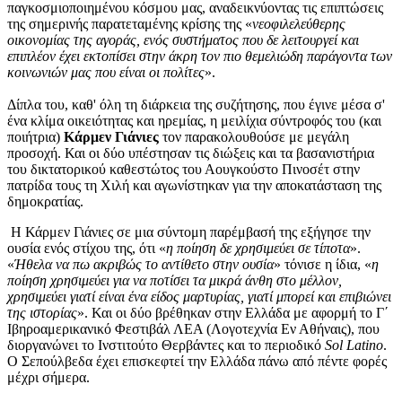
παγκοσμιοποιημένου κόσμου μας, αναδεικνύοντας τις επιπτώσεις
της σημερινής παρατεταμένης κρίσης της «
νεοφιλελεύθερης
οικονομίας της αγοράς, ενός συστήματος που δε λειτουργεί και
επιπλέον έχει εκτοπίσει στην άκρη τον πιο θεμελιώδη παράγοντα των
κοινωνιών μας που είναι οι πολίτες
».
Δίπλα του, καθ' όλη τη διάρκεια της συζήτησης, που έγινε μέσα σ'
ένα κλίμα οικειότητας και ηρεμίας, η μειλίχια σύντροφός του (και
ποιήτρια)
Κάρμεν Γιάνιες
τον παρακολουθούσε με μεγάλη
προσοχή. Και οι δύο υπέστησαν τις διώξεις και τα βασανιστήρια
του δικτατορικού καθεστώτος του Αουγκούστο Πινοσέτ στην
πατρίδα τους τη Χιλή και αγωνίστηκαν για την αποκατάσταση της
δημοκρατίας.
Η Κάρμεν Γιάνιες σε μια σύντομη παρέμβασή της εξήγησε την
ουσία ενός στίχου της, ότι «
η ποίηση δε χρησιμεύει σε τίποτα
».
«
Ήθελα να πω ακριβώς το αντίθετο στην ουσία
» τόνισε η ίδια, «
η
ποίηση χρησιμεύει για να ποτίσει τα μικρά άνθη στο μέλλον,
χρησιμεύει γιατί είναι ένα είδος μαρτυρίας, γιατί μπορεί και επιβιώνει
της ιστορίας
». Και οι δύο βρέθηκαν στην Ελλάδα με αφορμή το Γ΄
Ιβηροαμερικανικό Φεστιβάλ ΛΕΑ (Λογοτεχνία Εν Αθήναις), που
διοργανώνει το Ινστιτούτο Θερβάντες και το περιοδικό
Sol Latino
.
Ο Σεπούλβεδα έχει επισκεφτεί την Ελλάδα πάνω από πέντε φορές
μέχρι σήμερα.