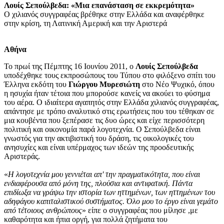
Λουίς Σεπούλβεδα: «Μια επανάσταση σε εκκρεμότητα»
Ο χιλιανός συγγραφέας βρέθηκε στην Ελλάδα και αναφέρθηκε
στην κρίση, τη Λατινική Αμερική και την Αριστερά
Αθήνα
Το πρωί της Πέμπτης 16 Ιουνίου 2011, ο
Λουίς Σεπούλβεδα
υποδέχθηκε τους εκπροσώπους του Τύπου στο φιλόξενο σπίτι του
Έλληνα εκδότη του
Γιώργου Μυρεσιώτη
στο Νέο Ψυχικό, όπου
η ησυχία ήταν τέτοια που μπορούσε κανείς να ακούει το φύσημα
του αέρα. Ο ιδιαίτερα αγαπητός στην Ελλάδα χιλιανός συγγραφέας,
απάντησε με τρόπο αναλυτικό στις ερωτήσεις που του τέθηκαν σε
μια κουβέντα που ξεπέρασε τις δυο ώρες και είχε περισσότερη
πολιτική και οικονομία παρά λογοτεχνία. Ο Σεπούλβεδα είναι
γνωστός για την ακτιβιστική του δράση, τις οικολογικές του
ανησυχίες και είναι υπέρμαχος των ιδεών της προοδευτικής
Αριστεράς.
«
Η λογοτεχνία μου γεννιέται απ' την πραγματικότητα, που είναι
ενδιαφέρουσα από μόνη της, πλούσια και αντιφατική. Πάντα
επιδίωξα να γράψω την ιστορία των ηττημένων, των ηττημένων του
αδηφάγου καπιταλιστικού συστήματος. Όλο μου το έργο είναι γεμάτο
από τέτοιους ανθρώπους
» είπε ο συγγραφέας που μίλησε ,με
καθαρότητα και ήπια οργή, για πολλά ζητήματα του