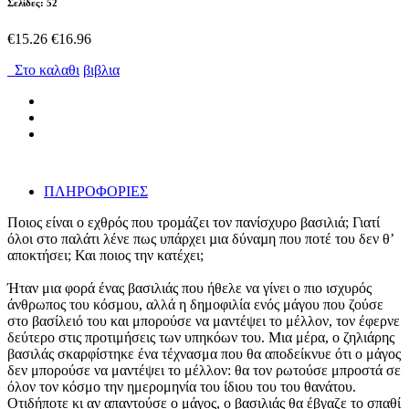
Σελίδες: 52
€15.26
€16.96
Στο καλαθι
βιβλια
ΠΛΗΡΟΦΟΡΙΕΣ
Ποιος είναι ο εχθρός που τροµάζει τον πανίσχυρο βασιλιά; Γιατί
όλοι στο παλάτι λένε πως υπάρχει µια δύναµη που ποτέ του δεν θʼ
αποκτήσει; Και ποιος την κατέχει;
Ήταν μια φορά ένας βασιλιάς που ήθελε να γίνει ο πιο ισχυρός
άνθρωπος του κόσμου, αλλά η δημοφιλία ενός μάγου που ζούσε
στο βασίλειό του και μπορούσε να μαντέψει το μέλλον, τον έφερνε
δεύτερο στις προτιμήσεις των υπηκόων του. Μια μέρα, ο ζηλιάρης
βασιλάς σκαρφίστηκε ένα τέχνασμα που θα αποδείκνυε ότι ο μάγος
δεν μπορούσε να μαντέψει το μέλλον: θα τον ρωτούσε μπροστά σε
όλον τον κόσμο την ημερομηνία του ίδιου του του θανάτου.
Οτιδήποτε κι αν απαντούσε ο μάγος, ο βασιλιάς θα έβγαζε το σπαθί