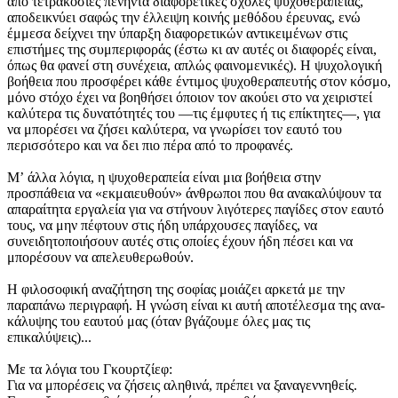
από τετρακόσιες πενήντα διαφορετικές σχολές ψυχοθεραπείας,
αποδεικνύει σαφώς την έλλειψη κοινής μεθόδου έρευνας, ενώ
έμμεσα δείχνει την ύπαρξη διαφορετικών αντικειμένων στις
επιστήμες της συμπεριφοράς (έστω κι αν αυτές οι διαφορές είναι,
όπως θα φανεί στη συνέχεια, απλώς φαινομενικές). Η ψυχολογική
βοήθεια που προσφέρει κάθε έντιμος ψυχοθεραπευτής στον κόσμο,
μόνο στόχο έχει να βοηθήσει όποιον τον ακούει στο να χειριστεί
καλύτερα τις δυνατότητές του —τις έμφυτες ή τις επίκτητες—, για
να μπορέσει να ζήσει καλύτερα, να γνωρίσει τον εαυτό του
περισσότερο και να δει πιο πέρα από το προφανές.
Μʼ άλλα λόγια, η ψυχοθεραπεία είναι μια βοήθεια στην
προσπάθεια να «εκμαιευθούν» άνθρωποι που θα ανακαλύψουν τα
απαραίτητα εργαλεία για να στήνουν λιγότερες παγίδες στον εαυτό
τους, να μην πέφτουν στις ήδη υπάρχουσες παγίδες, να
συνειδητοποιήσουν αυτές στις οποίες έχουν ήδη πέσει και να
μπορέσουν να απελευθερωθούν.
Η φιλοσοφική αναζήτηση της σοφίας μοιάζει αρκετά με την
παραπάνω περιγραφή. Η γνώση είναι κι αυτή αποτέλεσμα της ανα-
κάλυψης του εαυτού μας (όταν βγάζουμε όλες μας τις
επικαλύψεις)...
Με τα λόγια του Γκουρτζίεφ:
Για να μπορέσεις να ζήσεις αληθινά, πρέπει να ξαναγεννηθείς.