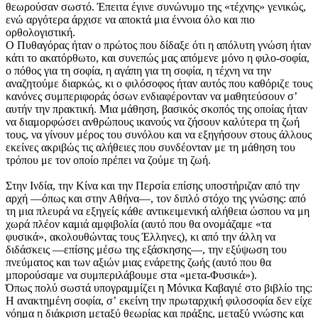
θεωρούσαν σωστό. Έπειτα έγινε συνώνυμο της «τέχνης» γενικώς,
ενώ αργότερα άρχισε να αποκτά μια έννοια όλο και πιο
ορθολογιστική.
Ο Πυθαγόρας ήταν ο πρώτος που δίδαξε ότι η απόλυτη γνώση ήταν
κάτι το ακατόρθωτο, και συνεπώς μας απόμενε μόνο η φιλο-σοφία,
ο πόθος για τη σοφία, η αγάπη για τη σοφία, η τέχνη να την
αναζητούμε διαρκώς, κι ο φιλόσοφος ήταν αυτός που καθόριζε τους
κανόνες συμπεριφοράς όσων ενδιαφέρονταν να μαθητεύσουν σʼ
αυτήν την πρακτική. Μια μάθηση, βασικός σκοπός της οποίας ήταν
να διαμορφώσει ανθρώπους ικανούς να ζήσουν καλύτερα τη ζωή
τους, να γίνουν μέρος του συνόλου και να εξηγήσουν στους άλλους
εκείνες ακριβώς τις αλήθειες που συνδέονταν με τη μάθηση του
τρόπου με τον οποίο πρέπει να ζούμε τη ζωή.
Στην Ινδία, την Κίνα και την Περσία επίσης υποστήριζαν από την
αρχή —όπως και στην Αθήνα—, τον διπλό στόχο της γνώσης: από
τη μια πλευρά να εξηγείς κάθε αντικειμενική αλήθεια ώσπου να μη
χωρά πλέον καμιά αμφιβολία (αυτό που θα ονομάζαμε «τα
φυσικά», ακολουθώντας τους Έλληνες), κι από την άλλη να
διδάσκεις —επίσης μέσω της εξάσκησης—, την εξύψωση του
πνεύματος και των αξιών μιας ενάρετης ζωής (αυτό που θα
μπορούσαμε να συμπεριλάβουμε στα «μετα-Φυσικά»).
Όπως πολύ σωστά υπογραμμίζει η Μόνικα Καβαγιέ στο βιβλίο της:
Η ανακτημένη σοφία, σʼ εκείνη την πρωταρχική φιλοσοφία δεν είχε
νόημα η διάκριση μεταξύ θεωρίας και πράξης, μεταξύ γνώσης και