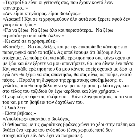
«Τυχεροί θα είναι οι γείτονές σας, που έχουν κοντά έναν
κτηνίατρο...»
«Δεν είμαι κτηνίατρος. είμαι βιολόγος.»
«Ααααα!!! Και σε τι χρησιμεύουν όλα αυτά που ξέρετε αφού δεν
γιατρεύετε ζώα;»
«Για να ξέρω. Να ξέρω όλο και περισσότερα... Να ξέρω
περισσότερα από κάθε άλλον.»
«Κι αυτό σε τι χρησιμεύει;»
«Κοιτάξτε... Θα σας δείξω, και με την ευκαιρία θα κάνουμε πιο
παραγωγικό αυτό το ταξίδι. Ας υποθέσουμε ότι βάζουμε ένα
στοίχημα. Ας πούμε ότι για κάθε ερώτηση που σας κάνω σχετικά
με ζώα και δεν ξέρετε να μου απαντήσετε, θα μου δίνετε ένα πέσο.
Και για κάθε ερώτηση που θα μου κάνετε εσείς σχετικά με ζώα κι
εγώ δεν θα ξέρω να σας απαντήσω, θα σας δίνω, ας πούμε, εκατό
πέσος... Παρόλη τη διαφορά της χρηματικής αποζημίωσης, οι
γνώσεις μου θα συμβάλουν να γείρει υπέρ μου η πλάστιγγα, και
στο τέλος του ταξιδιού θα έχω κερδίσει και λίγα χρήματα.»
Ο χωρικός σκέφτεται, σκέφτεται... Κάνει λογαριασμούς με το νου
του και με τη βοήθεια των δαχτύλων του.
Τελικά λέει:
«Είστε βέβαιος;»
«Απολύτως» απαντάει ο βιολόγος.
Ο άνθρωπος με τις χωριάτικες βράκες χώνει το χέρι στην τσέπη και
βγάζει ένα κέρμα του ενός πέσο (ένας χωρικός ποτέ δεν
στοιχηματίζει εάν δεν έχει να πληρώσει).