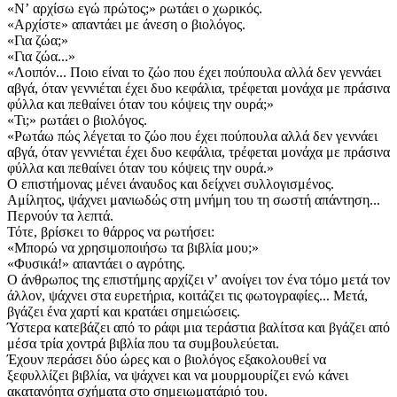
«Νʼ αρχίσω εγώ πρώτος;» ρωτάει ο χωρικός.
«Αρχίστε» απαντάει με άνεση ο βιολόγος.
«Για ζώα;»
«Για ζώα...»
«Λοιπόν... Ποιο είναι το ζώο που έχει πούπουλα αλλά δεν γεννάει
αβγά, όταν γεννιέται έχει δυο κεφάλια, τρέφεται μονάχα με πράσινα
φύλλα και πεθαίνει όταν του κόψεις την ουρά;»
«Τι;» ρωτάει ο βιολόγος.
«Ρωτάω πώς λέγεται το ζώο που έχει πούπουλα αλλά δεν γεννάει
αβγά, όταν γεννιέται έχει δυο κεφάλια, τρέφεται μονάχα με πράσινα
φύλλα και πεθαίνει όταν του κόψεις την ουρά.»
Ο επιστήμονας μένει άναυδος και δείχνει συλλογισμένος.
Αμίλητος, ψάχνει μανιωδώς στη μνήμη του τη σωστή απάντηση...
Περνούν τα λεπτά.
Τότε, βρίσκει το θάρρος να ρωτήσει:
«Μπορώ να χρησιμοποιήσω τα βιβλία μου;»
«Φυσικά!» απαντάει ο αγρότης.
Ο άνθρωπος της επιστήμης αρχίζει νʼ ανοίγει τον ένα τόμο μετά τον
άλλον, ψάχνει στα ευρετήρια, κοιτάζει τις φωτογραφίες... Μετά,
βγάζει ένα χαρτί και κρατάει σημειώσεις.
Ύστερα κατεβάζει από το ράφι μια τεράστια βαλίτσα και βγάζει από
μέσα τρία χοντρά βιβλία που τα συμβουλεύεται.
Έχουν περάσει δύο ώρες και ο βιολόγος εξακολουθεί να
ξεφυλλίζει βιβλία, να ψάχνει και να μουρμουρίζει ενώ κάνει
ακατανόητα σχήματα στο σημειωματάριό του.