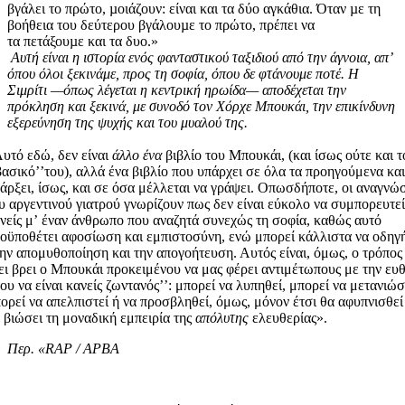
βγάλει το πρώτο, µοιάζουν: είναι και τα δύο αγκάθια. Όταν µε τη
βοήθεια του δεύτερου βγάλουµε το πρώτο, πρέπει να
τα πετάξουµε και τα δυο.»
Αυτή είναι η ιστορία ενός φανταστικού ταξιδιού από την άγνοια, απʼ
όπου όλοι ξεκινάμε, προς τη σοφία, όπου δε φτάνουμε ποτέ. Η
Σιμρίτι —όπως λέγεται η κεντρική ηρωίδα— αποδέχεται την
πρόκληση και ξεκινά, με συνοδό τον Χόρχε Μπουκάι, την επικίνδυνη
εξερεύνηση της ψυχής και του μυαλού της.
υτό εδώ, δεν είναι
άλλο ένα
βιβλίο του Μπουκάι, (και ίσως ούτε και τ
βασικόʼʼτου), αλλά ένα βιβλίο που υπάρχει σε όλα τα προηγούμενα και
άρξει, ίσως, και σε όσα μέλλεται να γράψει. Οπωσδήποτε, οι αναγνώ
υ αργεντινού γιατρού γνωρίζουν πως δεν είναι εύκολο να συμπορευτεί
νείς μʼ έναν άνθρωπο που αναζητά συνεχώς τη σοφία, καθώς αυτό
οϋποθέτει αφοσίωση και εμπιστοσύνη, ενώ μπορεί κάλλιστα να οδηγ
ην απομυθοποίηση και την απογοήτευση. Αυτός είναι, όμως, ο τρόπος
ει βρει ο Μπουκάι προκειμένου να μας φέρει αντιμέτωπους με την ευ
του να είναι κανείς ζωντανόςʼʼ: μπορεί να λυπηθεί, μπορεί να μετανιώσ
ορεί να απελπιστεί ή να προσβληθεί, όμως, μόνον έτσι θα αφυπνισθεί
 βιώσει τη μοναδική εμπειρία της
απόλυτης
ελευθερίας».
Περ. «RAP / APBA