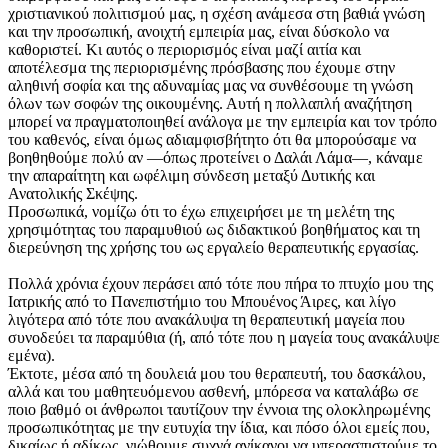
χριστιανικού πολιτισμού μας, η σχέση ανάμεσα στη βαθιά γνώση
και την προσωπική, ανοιχτή εμπειρία μας, είναι δύσκολο να
καθοριστεί. Κι αυτός ο περιορισμός είναι μαζί αιτία και
αποτέλεσμα της περιορισμένης πρόσβασης που έχουμε στην
αληθινή σοφία και της αδυναμίας μας να συνθέσουμε τη γνώση
όλων των σοφών της οικουμένης. Αυτή η πολλαπλή αναζήτηση
μπορεί να πραγματοποιηθεί ανάλογα με την εμπειρία και τον τρόπο
του καθενός, είναι όμως αδιαμφισβήτητο ότι θα μπορούσαμε να
βοηθηθούμε πολύ αν —όπως προτείνει ο Δαλάι Λάμα—, κάναμε
την απαραίτητη και ωφέλιμη σύνδεση μεταξύ Δυτικής και
Ανατολικής Σκέψης.
Προσωπικά, νομίζω ότι το έχω επιχειρήσει με τη μελέτη της
χρησιμότητας του παραμυθιού ως διδακτικού βοηθήματος και τη
διερεύνηση της χρήσης του ως εργαλείο θεραπευτικής εργασίας.
Πολλά χρόνια έχουν περάσει από τότε που πήρα το πτυχίο μου της
Ιατρικής από το Πανεπιστήμιο του Μπουένος Άιρες, και λίγο
λιγότερα από τότε που ανακάλυψα τη θεραπευτική μαγεία που
συνοδεύει τα παραμύθια (ή, από τότε που η μαγεία τους ανακάλυψε
εμένα).
Έκτοτε, μέσα από τη δουλειά μου του θεραπευτή, του δασκάλου,
αλλά και του μαθητευόμενου ασθενή, μπόρεσα να καταλάβω σε
ποιο βαθμό οι άνθρωποι ταυτίζουν την έννοια της ολοκληρωμένης
προσωπικότητας με την ευτυχία την ίδια, και πόσο όλοι εμείς που,
δικαίως ή αδίκως, νιώθουμε συχνά ανίκανοι να υπερασπιστούμε το