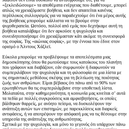
«ξεκλειδώσουμε» τα αποθέματα ενέργειας που διαθέτουμε, μπορεί
απλώς να χρειαζόμαστε βοήθεια, και δεν απαιτείται κανένας
περίπλοκος συλλογισμός για να παραδεχτούμε ότι ένα μέρος αυτής
της βοήθειας μπορούμε κάλλιστα να το βρούμε στην
ψυχοθεραπεία. Ωστόσο, πολλοί από εμάς που δεχτήκαμε αυτή τη
βοήθεια καταλάβαμε ότι δεν αρκούσε η ψυχολογία και
συνειδητοποιήσαμε ότι χρειαζόμασταν κάτι ακόμα: τη συνεισφορά
της σοφίας. Της «αιώνιας σοφίας», με την έννοια που έδινε στον
ορισμό ο Άλντους Χάξλεϊ.
Εύκολα μπορούμε να προβλέψουμε τα αποτελέσματα μιας
δημοσκόπησης όπου θα ρωτούσαμε τους κατοίκους του πλανήτη
που γράφουν και διαβάζουν, εάν συμφωνούν ή διαφωνούν να
συμπεριλάβουν την ψυχολογία και τη φιλοσοφία σε μια λίστα με
τις σημαντικές μεθόδους σκέψης για τη βελτίωση της ποιότητας
ζωής των ανθρώπων. Είμαι βέβαιος ότι πάνω από το 90% των
ερωτηθέντων θα τις συμπεριλάμβανε στην υποθετική λίστα.
Μολαταύτα, στην καθημερινότητα, η κοινωνία μας κινείται σʼ αυτά
τα πεδία με πολλές συγκρούσεις και αμφισβητήσεις, οι οποίες
βάλθηκαν θαρρείς, με ανόητο πείσμα, να δυσκολέψουν την
ανάπτυξη αυτών των επιστημών, με παρεκκλίσεις και διαρκείς
αντιφάσεις, ή να αποτρέψουν την απόφασή μας να τις θέσουμε στην
υπηρεσία της ανάπτυξης της ανθρωπότητας.
Σχετικά με την ψυχολογία, και μόνο το γεγονός ότι υπάρχουν πάνω