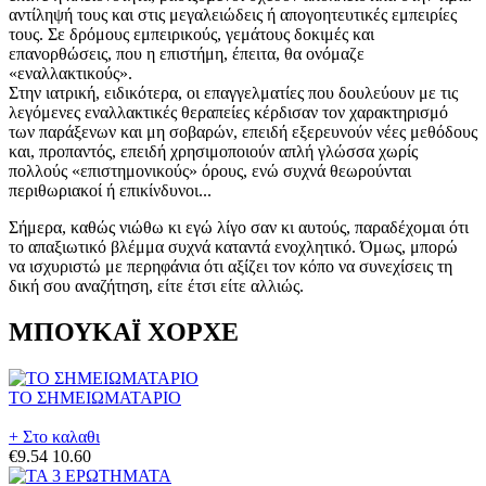
αντίληψή τους και στις μεγαλειώδεις ή απογοητευτικές εμπειρίες
τους. Σε δρόμους εμπειρικούς, γεμάτους δοκιμές και
επανορθώσεις, που η επιστήμη, έπειτα, θα ονόμαζε
«εναλλακτικούς».
Στην ιατρική, ειδικότερα, οι επαγγελματίες που δουλεύουν με τις
λεγόμενες εναλλακτικές θεραπείες κέρδισαν τον χαρακτηρισμό
των παράξενων και μη σοβαρών, επειδή εξερευνούν νέες μεθόδους
και, προπαντός, επειδή χρησιμοποιούν απλή γλώσσα χωρίς
πολλούς «επιστημονικούς» όρους, ενώ συχνά θεωρούνται
περιθωριακοί ή επικίνδυνοι...
Σήμερα, καθώς νιώθω κι εγώ λίγο σαν κι αυτούς, παραδέχομαι ότι
το απαξιωτικό βλέμμα συχνά καταντά ενοχλητικό. Όμως, μπορώ
να ισχυριστώ με περηφάνια ότι αξίζει τον κόπο να συνεχίσεις τη
δική σου αναζήτηση, είτε έτσι είτε αλλιώς.
ΜΠΟΥΚΑΪ ΧΟΡΧΕ
ΤΟ ΣΗΜΕΙΩΜΑΤΑΡΙΟ
+ Στο καλαθι
€9.54
10.60