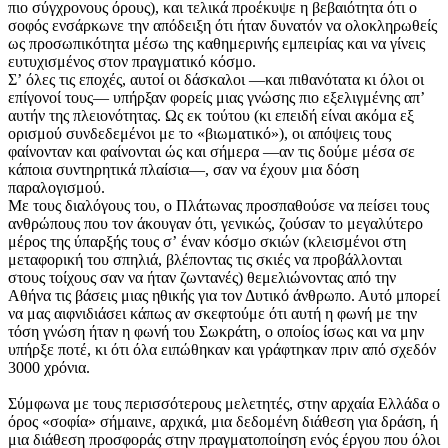
πιο σύγχρονους όρους), και τελικά προέκυψε η βεβαιότητα ότι ο
σοφός ενσάρκωνε την απόδειξη ότι ήταν δυνατόν να ολοκληρωθείς
ως προσωπικότητα μέσω της καθημερινής εμπειρίας και να γίνεις
ευτυχισμένος στον πραγματικό κόσμο.
Σʼ όλες τις εποχές, αυτοί οι δάσκαλοι —και πιθανότατα κι όλοι οι
επίγονοί τους— υπήρξαν φορείς μιας γνώσης πιο εξελιγμένης απʼ
αυτήν της πλειονότητας. Ως εκ τούτου (κι επειδή είναι ακόμα εξ
ορισμού συνδεδεμένοι με το «βιωματικό»), οι απόψεις τους
φαίνονταν και φαίνονται ώς και σήμερα —αν τις δούμε μέσα σε
κάποια συντηρητικά πλαίσια—, σαν να έχουν μια δόση
παραλογισμού.
Με τους διαλόγους του, ο Πλάτωνας προσπαθούσε να πείσει τους
ανθρώπους που τον άκουγαν ότι, γενικώς, ζούσαν το μεγαλύτερο
μέρος της ύπαρξής τους σʼ έναν κόσμο σκιών (κλεισμένοι στη
μεταφορική του σπηλιά, βλέποντας τις σκιές να προβάλλονται
στους τοίχους σαν να ήταν ζωντανές) θεμελιώνοντας από την
Αθήνα τις βάσεις μιας ηθικής για τον Δυτικό άνθρωπο. Αυτό μπορεί
να μας αιφνιδιάσει κάπως αν σκεφτούμε ότι αυτή η φωνή με την
τόση γνώση ήταν η φωνή του Σωκράτη, ο οποίος ίσως και να μην
υπήρξε ποτέ, κι ότι όλα ειπώθηκαν και γράφτηκαν πριν από σχεδόν
3000 χρόνια.
Σύμφωνα με τους περισσότερους μελετητές, στην αρχαία Ελλάδα ο
όρος «σοφία» σήμαινε, αρχικά, μια δεδομένη διά­θεση για δράση, ή
μια διάθεση προσφοράς στην πραγματοποίηση ενός έργου που όλοι