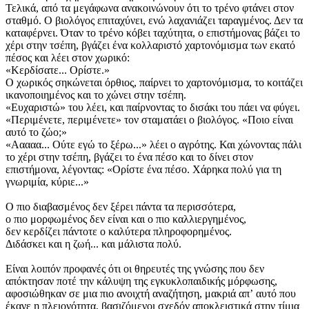
Τελικά, από τα μεγάφωνα ανακοινώνουν ότι το τρένο φτάνει στον
σταθμό. Ο βιολόγος επιταχύνει, ενώ λαχανιάζει ταραγμένος. Δεν τα
καταφέρνει. Όταν το τρένο κόβει ταχύτητα, ο επιστήμονας βάζει το
χέρι στην τσέπη, βγάζει ένα κολλαριστό χαρτονόμισμα των εκατό
πέσος και λέει στον χωρικό:
«Κερδίσατε... Ορίστε.»
Ο χωρικός σηκώνεται όρθιος, παίρνει το χαρτονόμισμα, το κοιτάζει
ικανοποιημένος και το χώνει στην τσέπη.
«Ευχαριστώ» του λέει, και παίρνοντας το δισάκι του πάει να φύγει.
«Περιμένετε, περιμένετε» τον σταματάει ο βιολόγος. «Ποιο είναι
αυτό το ζώο;»
«Ααααα... Ούτε εγώ το ξέρω...» λέει ο αγρότης. Και χώνοντας πάλι
το χέρι στην τσέπη, βγάζει το ένα πέσο και το δίνει στον
επιστήμονα, λέγοντας: «Ορίστε ένα πέσο. Χάρηκα πολύ για τη
γνωριμία, κύριε...»
Ο πιο διαβασμένος δεν ξέρει πάντα τα περισσότερα,
ο πιο μορφωμένος δεν είναι και ο πιο καλλιεργημένος,
δεν κερδίζει πάντοτε ο καλύτερα πληροφορημένος.
Διδάσκει και η ζωή... και μάλιστα πολύ.
Είναι λοιπόν προφανές ότι οι θηρευτές της γνώσης που δεν
απόκτησαν ποτέ την κάλυψη της εγκυκλοπαιδικής μόρφωσης,
αφοσιώθηκαν σε μια πιο ανοιχτή αναζήτηση, μακριά απʼ αυτό που
έκανε η πλειονότητα, βασιζόμενοι σχεδόν αποκλειστικά στην τίμια