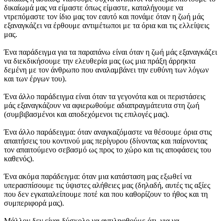
δικαίωμά μας να είμαστε όπως είμαστε, καταλήγουμε να
ντρεπόμαστε τον ίδιο μας τον εαυτό και πονάμε όταν η ζωή μάς
εξαναγκάζει να έρθουμε αντιμέτωποι με τα όρια και τις ελλείψεις
μας.
Ένα παράδειγμα για τα παραπάνω είναι όταν η ζωή μάς εξαναγκάζει
να διεκδικήσουμε την ελευθερία μας (ως μια πράξη άρρηκτα
δεμένη με τον άνθρωπο που αναλαμβάνει την ευθύνη των λόγων
και των έργων του).
Ένα άλλο παράδειγμα είναι όταν τα γεγονότα και οι περιστάσεις
μάς εξαναγκάζουν να αφιερωθούμε αδιαπραγμάτευτα στη ζωή
(συμβιβασμένοι και αποδεχόμενοι τις επιλογές μας).
Ένα άλλο παράδειγμα: όταν αναγκαζόμαστε να θέσουμε όρια στις
απαιτήσεις του κοντινού μας περίγυρου (δίνοντας και παίρνοντας
τον απαιτούμενο σεβασμό ως προς το χώρο και τις αποφάσεις του
καθενός).
Ένα ακόμα παράδειγμα: όταν μια κατάσταση μας εξωθεί να
υπερασπίσουμε τις ύψιστες αλήθειες μας (δηλαδή, αυτές τις αξίες
που δεν εγκαταλείπουμε ποτέ και που καθορίζουν το ήθος και τη
συμπεριφορά μας).
Μάλλον δεν είναι δύσκολο να αντιληφθούμε ότι, για να