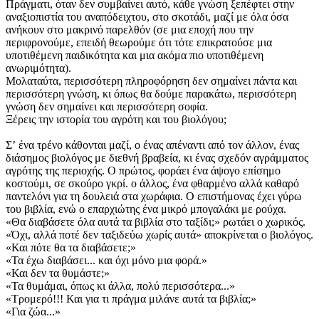
Πράγματι, όταν δεν συμβαίνει αυτό, κάθε γνώση ξεπέφτει στην
αναξιοπιστία του αναπόδειχτου, στο σκοτάδι, μαζί με όλα όσα
ανήκουν στο μακρινό παρελθόν (σε μια εποχή που την
περιφρονούμε, επειδή θεωρούμε ότι τότε επικρατούσε μια
υποτιθέμενη παιδικότητα και μια ακόμα πιο υποτιθέμενη
ανωριμότητα).
Μολαταύτα, περισσότερη πληροφόρηση δεν σημαίνει πάντα και
περισσότερη γνώση, κι όπως θα δούμε παρακάτω, περισσότερη
γνώση δεν σημαίνει και περισσότερη σοφία.
Ξέρεις την ιστορία του αγρότη και του βιολόγου;
Σʼ ένα τρένο κάθονται μαζί, ο ένας απέναντι από τον άλλον, ένας
διάσημος βιολόγος με διεθνή βραβεία, κι ένας σχεδόν αγράμματος
αγρότης της περιοχής. Ο πρώτος, φοράει ένα άψογο επίσημο
κοστούμι, σε σκούρο γκρί. ο άλλος, ένα φθαρμένο αλλά καθαρό
παντελόνι για τη δουλειά στα χωράφια. Ο επιστήμονας έχει γύρω
του βιβλία, ενώ ο επαρχιώτης ένα μικρό μπογαλάκι με ρούχα.
«Θα διαβάσετε όλα αυτά τα βιβλία στο ταξίδι;» ρωτάει ο χωρικός.
«Όχι, αλλά ποτέ δεν ταξιδεύω χωρίς αυτά» αποκρίνεται ο βιολόγος.
«Και πότε θα τα διαβάσετε;»
«Τα έχω διαβάσει... και όχι μόνο μια φορά.»
«Και δεν τα θυμάστε;»
«Τα θυμάμαι, όπως κι άλλα, πολύ περισσότερα...»
«Τρομερό!!! Και για τι πράγμα μιλάνε αυτά τα βιβλία;»
«Για ζώα...»