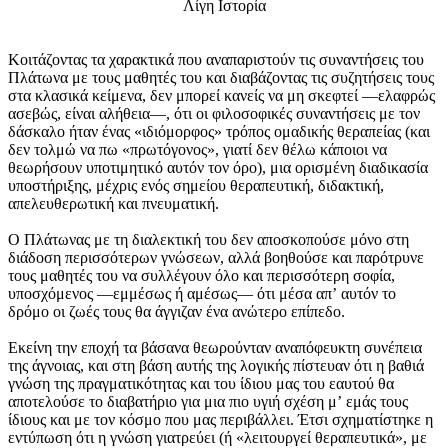
Λίγη Ιστορία
Κοιτάζοντας τα χαρακτικά που αναπαριστούν τις συναντήσεις του
Πλάτωνα με τους μαθητές του και διαβάζοντας τις συζητήσεις τους
στα κλασικά κείμενα, δεν μπορεί κανείς να μη σκεφτεί —ελαφρώς
ασεβώς, είναι αλήθεια—, ότι οι φιλοσοφικές συναντήσεις με τον
δάσκαλο ήταν ένας «ιδιόμορφος» τρόπος ομαδικής θεραπείας (και
δεν τολμώ να πω «πρωτόγονος», γιατί δεν θέλω κάποιοι να
θεωρήσουν υποτιμητικό αυτόν τον όρο), μια ορισμένη διαδικασία
υποστήριξης, μέχρις ενός σημείου θεραπευτική, διδακτική,
απελευθερωτική και πνευματική.
Ο Πλάτωνας με τη διαλεκτική του δεν αποσκοπούσε μόνο στη
διάδοση περισσότερων γνώσεων, αλλά βοηθούσε και παρότρυνε
τους μαθητές του να συλλέγουν όλο και περισσότερη σοφία,
υποσχόμενος —εμμέσως ή αμέσως— ότι μέσα απʼ αυτόν το
δρόμο οι ζωές τους θα άγγιζαν ένα ανώτερο επίπεδο.
Εκείνη την εποχή τα βάσανα θεωρούνταν αναπόφευκτη συνέπεια
της άγνοιας, και στη βάση αυτής της λογικής πίστευαν ότι η βαθιά
γνώση της πραγματικότητας και του ίδιου μας του εαυτού θα
αποτελούσε το διαβατήριο για μια πιο υγιή σχέση μʼ εμάς τους
ίδιους και με τον κόσμο που μας περιβάλλει. Έτσι σχηματίστηκε η
εντύπωση ότι η γνώση γιατρεύει (ή «λειτουργεί θεραπευτικά», με