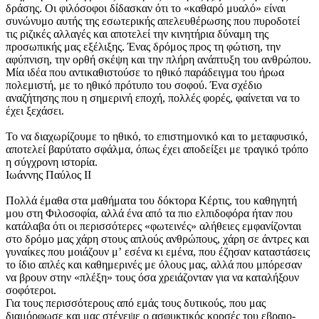
δράσης. Οι φιλόσοφοι δίδασκαν ότι το «καθαρό μυαλό» είναι
συνώνυμο αυτής της εσωτερικής απελευθέρωσης που πυροδοτεί
τις ριζικές αλλαγές και αποτελεί την κινητήρια δύναμη της
προσωπικής μας εξέλιξης. Ένας δρόμος προς τη φώτιση, την
αφύπνιση, την ορθή σκέψη και την πλήρη ανάπτυξη του ανθρώπου.
Μία ιδέα που αντικαθιστούσε το ηθικό παράδειγμα του ήρωα
πολεμιστή, με το ηθικό πρότυπο του σοφού. Ένα σχέδιο
αναζήτησης που η σημερινή εποχή, πολλές φορές, φαίνεται να το
έχει ξεχάσει.
Το να διαχωρίζουμε το ηθικό, το επιστημονικό και το μεταφυσικό,
αποτελεί βαρύτατο σφάλμα, όπως έχει αποδείξει με τραγικό τρόπο
η σύγχρονη ιστορία.
Ιωάννης Παύλος II
Πολλά έμαθα στα μαθήματα του δόκτορα Κέρτις, του καθηγητή
μου στη Φιλοσοφία, αλλά ένα από τα πιο ελπιδοφόρα ήταν που
κατάλαβα ότι οι περισσότερες «φωτεινές» αλήθειες εμφανίζονται
στο δρόμο μας χάρη στους απλούς ανθρώπους, χάρη σε άντρες και
γυναίκες που μοιάζουν μʼ εσένα κι εμένα, που έζησαν καταστάσεις
το ίδιο απλές και καθημερινές με όλους μας, αλλά που μπόρεσαν
να βρουν στην «πλέξη» τους όσα χρειάζονταν για να καταλήξουν
σοφότεροι.
Για τους περισσότερους από εμάς τους δυτικούς, που μας
διαμόρφωσε και μας στένεψε ο ασφυκτικός κορσές του εβραιο­-