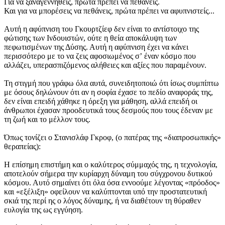
Για να ξαναγεννηθείς, πρώτα πρέπει να πεθάνεις.
Και για να μπορέσεις να πεθάνεις, πρώτα πρέπει να αφυπνιστείς...
Αυτή η αφύπνιση του Γκουρτζίεφ δεν είναι το αντίστοιχο της
φώτισης των Ινδουιστών, ούτε η θεία αποκάλυψη των
πεφωτισμένων της Δύσης. Αυτή η αφύπνιση έχει να κάνει
περισσότερο με το να ζεις αφοσιωμένος σʼ έναν κόσμο που
αλλάζει, υπερασπιζόμενος αλήθειες και αξίες που παραμένουν.
Τη στιγμή που γράφω όλα αυτά, συνειδητοποιώ ότι ίσως συμπίπτω
με όσους δηλώνουν ότι αν η σοφία έχασε το πεδίο αναφοράς της,
δεν είναι επειδή χάθηκε η όρεξη για μάθηση, αλλά επειδή οι
άνθρωποι έχασαν προοδευτικά τους δεσμούς που τους έδεναν με
τη ζωή και το μέλλον τους.
Όπως τονίζει ο Στανισλάφ Γκροφ, (ο πατέρας της «διαπροσωπικής»
θεραπείας):
Η επίσημη επιστήμη και ο καλύτερος σύμμαχός της, η τεχνολογία,
αποτελούν σήμερα την κυρίαρχη δύναμη του σύγχρονου δυτικού
κόσμου. Αυτό σημαίνει ότι όλα όσα εννοούμε λέγοντας «πρόοδος»
και «εξέλιξη» οφείλουν να καλύπτονται υπό την προστατευτική
σκιά της περί ης ο λόγος δύναμης, ή να διαθέτουν τη θύραθεν
ευλογία της ως εγγύηση.