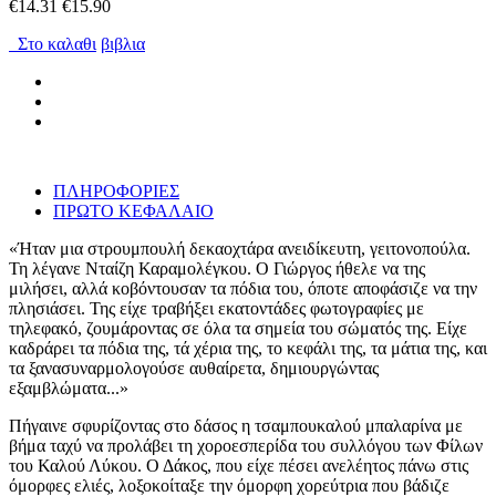
€14.31
€15.90
Στο καλαθι
βιβλια
ΠΛΗΡΟΦΟΡΙΕΣ
ΠΡΩΤΟ ΚΕΦΑΛΑΙΟ
«Ήταν μια στρουμπουλή δεκαοχτάρα ανειδίκευτη, γειτονοπούλα.
Τη λέγανε Νταίζη Καραμολέγκου. Ο Γιώργος ήθελε να της
μιλήσει, αλλά κοβόντουσαν τα πόδια του, όποτε αποφάσιζε να την
πλησιάσει. Της είχε τραβήξει εκατοντάδες φωτογραφίες με
τηλεφακό, ζουμάροντας σε όλα τα σημεία του σώματός της. Είχε
καδράρει τα πόδια της, τά χέρια της, το κεφάλι της, τα μάτια της, και
τα ξανασυναρμολογούσε αυθαίρετα, δημιουργώντας
εξαμβλώματα...»
Πήγαινε σφυρίζοντας στο δάσος η τσαμπουκαλού μπαλαρίνα με
βήμα ταχύ να προλάβει τη χοροεσπερίδα του συλλόγου των Φίλων
του Καλού Λύκου. Ο Δάκος, που είχε πέσει ανελέητος πάνω στις
όμορφες ελιές, λοξοκοίταξε την όμορφη χορεύτρια που βάδιζε