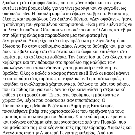
ξυπόλυτη στο όμορφο δάσος, που το 'χάνε κάψει και το είχανε
φυτέψει κάτι βρομοελιές, για να γίνει χωράφι και να φαγωθεί ως
οικόπεδο later. Η ύπουλη αρρώστια έψαχνε να βρει το Ρο που της
έλειπε, και παρακάλεσε ένα διπλανό δέντρο. «Δεν σφάξανε», ήτανε
η απάντηση του γερασμένου κυπαρισσιού. «Και μετά εμένα πώς να
με λένε; Κυπαΐσσι; Ούτε που να το σκέφτεσαι.» Ο Δάκος κατέβηκε
στη ρίζα της ελιάς και παρακάλεσε μια τραυματισμένη
δεντρογαλιά. Αυτή είχε πέσει στην πρέζα και με λίγο δηλητήριο
έδωσε το Ρο στον ερεθισμένο Δάκο. Αυτός το βούτηξε και, μια και
δυο, το έβαλε ανάμεσα στο δέλτα και το άλφα και επιτέθηκε στο
κορίτσι με τα ατέλειωτα ποδάρια. Την έκανε ίσα με ένα άλογο, την
καβάλησε και την πάρκαρε στο προαύλιο της καλύβας των
οικολόγων που τσακωνόσαντε για τη μουσική επένδυση της
βραδιάς. Όλος ο καλός ο κόσμος ήτανε εκεί! Ενώ οι κακοί κάνανε
κι αυτοί πάρτι στις ταράτσες των φυλακών. Τι μουσταλευριές, τι
κοψίδια, τι εναλλαχτικά χάμπουργκερ, θόλωσε το μάτι του ράκου,
που το πάθος του για ελιές δεν το είχε κατευνάσει η σεξουαλική
επίθεση στη χορεύτρια. Έπεσε στις θρούμπες η μάστιγα των
χωραφιών, μέχρι που φούσκωσε σαν ιπποπόταμος. Ο
Παπαπολίτης, η Μαρία Ρεζάν και ο Δημήτρης Καταλειφός
πασαλείψανε βιτάμ στις χαρτοσακούλες που τις είχανε για τους
εμετούς από το κούνημα του δάσους. Στα κενά αέρος επέρδοντο
και τρώγανε σαλάμια κάτι απεργοσπάστες από την Πυρκάλ, πυρ
και μανία από τις μουσικές εκπομπές της τηλεόρασης. Χαβαλές και
Ανένδοτος από την Αριστερή Γενιά της καλύβας. Από τον