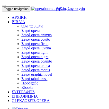
Toggle navigation
ΑΡΧΙΚΗ
ΒΙΒΛΙΑ
Όλα τα βιβλία
Σειρά opera
Σειρά opera animus
Σειρά opera cogito
Σειρά opera fictio
Σειρά opera juvena
Σειρά opera light
Σειρά opera nigra
Σειρά opera cognito
Σειρά opera critica
Σειρά opera motus
Σειρά graphic novel
Σειρά tabula rasa
Προσεχώς
Ebooks
ΣΥΓΓΡΑΦΕΙΣ
ΕΠΙΚΟΙΝΩΝΙΑ
ΟΙ ΕΚΔΟΣΕΙΣ OPERA