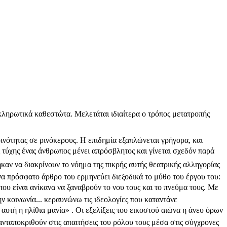
ληρωτικά καθεστώτα. Μελετάται ιδιαίτερα ο τρόπος μετατροπής
ότητας σε ρινόκερους. Η επιδημία εξαπλώνεται γρήγορα, και
τύχης ένας άνθρωπος μένει απρόσβλητος και γίνεται σχεδόν παρά
αν να διακρίνουν το νόημα της πικρής αυτής θεατρικής αλληγορίας 
να πρόσφατο άρθρο του ερμηνεύει διεξοδικά το μύθο του έργου του:
 που είναι ανίκανα να ξαναβρούν το νου τους και το πνεύμα τους. Με
ν κοινωνία... κεραυνώνω τις ιδεολογίες που καταντάνε
υτή η ηλίθια μανία» . Οι εξελίξεις του εικοστού αιώνα η άνευ όρων
ταποκριθούν στις απαιτήσεις του ρόλου τους μέσα στις σύγχρονες