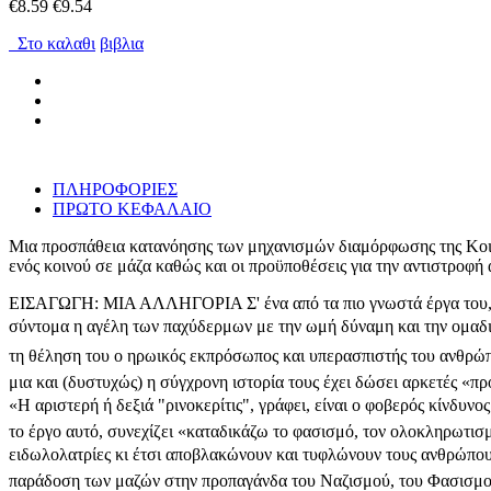
€8.59
€9.54
Στο καλαθι
βιβλια
ΠΛΗΡΟΦΟΡΙΕΣ
ΠΡΩΤΟ ΚΕΦΑΛΑΙΟ
Μια προσπάθεια κατανόησης των μηχανισμών διαμόρφωσης της Κοινή
ενός κοινού σε μάζα καθώς και οι προϋποθέσεις για την αντιστροφή α
ΕΙΣΑΓΩΓΗ: ΜΙΑ ΑΛΛΗΓΟΡΙΑ Σ' ένα από τα πιο γνωστά έργα του, ο Ι
σύντομα η αγέλη των παχύδερμων με την ωμή δύναμη και την ομαδικό
τη θέληση του ο ηρωικός εκπρόσωπος και υπερασπιστής του ανθρώπι
μια και (δυστυχώς) η σύγχρονη ιστορία τους έχει δώσει αρκετές «π
«Η αριστερή ή δεξιά "ρινοκερίτις", γράφει, είναι ο φοβερός κίνδυνο
το έργο αυτό, συνεχίζει «καταδικάζω το φασισμό, τον ολοκληρωτισμ
ειδωλολατρίες κι έτσι αποβλακώνουν και τυφλώνουν τους ανθρώπους π
παράδοση των μαζών στην προπαγάνδα του Ναζισμού, του Φασισμού 