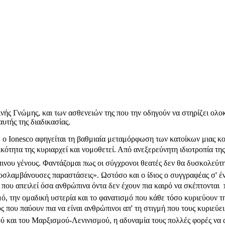
ς Γνώμης, και των ασθενειών της που την οδηγούν να στηρίζει ολοκ
υτής της διαδικασίας.
οnesco αφηγείται τη βαθμιαία μεταμόρφωση των κατοίκων μιας κοιν
τητα της κυριαρχεί και νομοθετεί. Από ανεξερεύνητη ιδιοτροπία της 
νου γένους. Φαντάζομαι πως οι σύγχρονοι θεατές δεν θα δυσκολεύτηκ
ροσλαμβάνουσες παραστάσεις». Ωστόσο και ο ίδιος ο συγγραφέας σ' έ
ς που απειλεί όσα ανθρώπινα όντα δεν έχουν πια καιρό να σκέπτονται 
ό, την ομαδική υστερία και το φανατισμό που κάθε τόσο κυριεύουν τη
ου παύουν πια να είναι ανθρώπινοι απ' τη στιγμή που τους κυριεύει α
και του Μαρξισμού-Λενινισμού, η αδυναμία τους πολλές φορές να αν