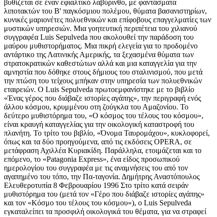
βυθίζεται σε έναν εφιαλτικό λαβύρινθο, με φαντάσματα
λιποτακτών του Β' παγκόσμιου πολέμου, θύματα βασανιστηρίων,
κυνικές μαριονέτες πολυεθνικών και επίφοβους επαγγελματίες των
μυστικών υπηρεσιών. Μια γοητευτική περιπέτεια του χιλιανού
συγγραφέα Luis Sepulveda που ακολουθεί την παράδοση του
μαύρου μυθιστορήματος. Μια πικρή ελεγεία για το προδομένο
αντάρτικο της Λατινικής Αμερικής, τα ξεχασμένα θύματα των
στρατοκρατικών καθεστώτων αλλά και μια καταγγελία για την
αμνηστία που δόθηκε στους δήμιους του σταλινισμού, που μετά
την πτώση του τείχους μπήκαν στην υπηρεσία των πολυεθνικών
εταιρειών. Ο Luis Sepulveda πρωτοεμφανίστηκε με το βιβλίο
«Ένας γέρος που διάβαζε ιστορίες αγάπης», την περιγραφή ενός
άλλου κόσμου, κρυμμένου οτη ζούγκλα του Αμαζονίου. Το
δεύτερο μυθιστόρημα του, «Ο κόσμος του τέλους του κόσμου»,
είναι κραυγή καταγγελίας για την οικολογική καταστροφή του
πλανήτη. Το τρίτο του βιβλίο, «Όνομα Ταυρομάχου», κυκλοφορεί,
όπως και τα δύο προηγούμενα, από τις εκδόσεις OPERA, σε
μετάφραση Αχιλλέα Κυριακίδη. Παράλληλα, ετοιμάζεται και το
επόμενο, το «Patagonia Express», ένα είδος προσωπικού
ημερολογίου του συγγραφέα με τις αναμνήσεις του από τον
αγαπημένο του τόπο, την Πα-ταγονία. Δημήτρης Αναστόπουλος
Ελευθεροτυπία 8 Φεβρουαρίου 1996 Στο τρίτο κατά σειράν
μυθιστόρημα του (μετά τον «Γέρο που διάβαζε ιστορίες αγάπης»
και τον «Κόσμο του τέλους του κόσμου»), ο Luis Sepulveda
εγκαταλείπει τα προσφιλή οικολογικά του θέματα, για να στραφεί