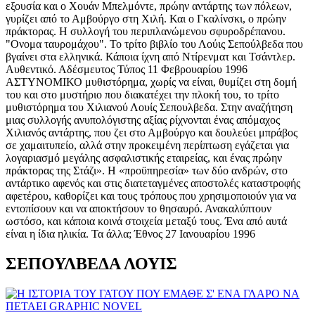
εξουσία και ο Χουάν Μπελμόντε, πρώην αντάρτης των πόλεων,
γυρίζει από το Αμβούργο στη Χιλή. Και ο Γκαλίνσκι, ο πρώην
πράκτορας. Η συλλογή του περιπλανώμενου σφυροδρέπανου.
"Ονομα ταυρομάχου". Το τρίτο βιβλίο του Λούις Σεπούλβεδα που
βγαίνει στα ελληνικά. Κάποια ίχνη από Ντίρενματ και Τσάντλερ.
Αυθεντικό. Αδέσμευτος Τύπος 11 Φεβρουαρίου 1996
ΑΣΤΥΝΟΜΙΚΟ μυθιστόρημα, χωρίς να είναι, θυμίζει στη δομή
του και στο μυστήριο που διακατέχει την πλοκή του, το τρίτο
μυθιστόρημα του Χιλιανού Λουίς Σεπουλβεδα. Στην αναζήτηση
μιας συλλογής ανυπολόγιστης αξίας ρίχνονται ένας απόμαχος
Χιλιανός αντάρτης, που ζει στο Αμβούργο και δουλεύει μπράβος
σε χαμαιτυπείο, αλλά στην προκειμένη περίπτωση εγάζεται για
λογαριασμό μεγάλης ασφαλιστικής εταιρείας, και ένας πρώην
πράκτορας της Στάζι». Η «προϋπηρεσία» των δύο ανδρών, στο
αντάρτικο αφενός και στις διατεταγμένες αποστολές καταστροφής
αφετέρου, καθορίζει και τους τρόπους που χρησιμοποιούν για να
εντοπίσουν και να αποκτήσουν το θησαυρό. Ανακαλύπτουν
ωστόσο, και κάποια κοινά στοιχεία μεταξύ τους. Ένα από αυτά
είναι η ίδια ηλικία. Τα άλλα; Έθνος 27 Ιανουαρίου 1996
ΣΕΠΟΥΛΒΕΔΑ ΛΟΥΙΣ