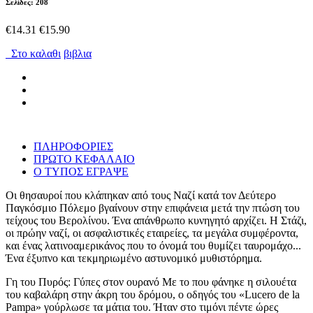
Σελίδες: 208
€14.31
€15.90
Στο καλαθι
βιβλια
ΠΛΗΡΟΦΟΡΙΕΣ
ΠΡΩΤΟ ΚΕΦΑΛΑΙΟ
Ο ΤΥΠΟΣ ΕΓΡΑΨΕ
Οι θησαυροί που κλάπηκαν από τους Ναζί κατά τον Δεύτερο
Παγκόσμιο Πόλεμο βγαίνουν στην επιφάνεια μετά την πτώση του
τείχους του Βερολίνου. Ένα απάνθρωπο κυνηγητό αρχίζει. Η Στάζι,
οι πρώην ναζί, οι ασφαλιστικές εταιρείες, τα μεγάλα συμφέροντα,
και ένας λατινοαμερικάνος που το όνομά του θυμίζει ταυρομάχο...
Ένα έξυπνο και τεκμηριωμένο αστυνομικό μυθιστόρημα.
Γη του Πυρός: Γύπες στον ουρανό Με το που φάνηκε η σιλουέτα
του καβαλάρη στην άκρη του δρόμου, ο οδηγός του «Lucero de la
Pampa» γούρλωσε τα μάτια του. Ήταν στο τιμόνι πέντε ώρες