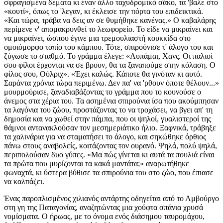
σφραγισμένα δέματα κι έναν άλλο ταχυδρομικό σάκο, τα 'βαλε στο
«κουτί», όπως το 'λεγαν, κι έκλεισε την πόρτα του επιδεικτικά.
«Και τώρα, τράβα να δεις αν σε θυμήθηκε κανένας.» Ο καβαλάρης
περίμενε ν' απομακρυνθεί το λεωφορείο. Το είδε να μικραίνει και
να μικραίνει, ώσπου έγινε μια τρεμουλιαστή κουκκίδα στο
ομοιόμορφο τοπίο του κάμπου. Τότε, σπιρούνισε τ' άλογο του και
ζύγωσε το σταθμό. Το γράμμα έλεγε: «Λυπάμαι, Χανς. Οι παλιοί
σου φίλοι έρχονται να σε βρουν, θα τα ξαναπούμε στην κόλαση. Ο
φίλος σου, Ούλριχ». «Έχει καλώς. Κάποτε θα γινόταν κι αυτό.
Σαράντα χρόνια τώρα περιμένω. Δεν πα' να 'ρθουν όποτε θέλουν...»
μουρμούρισε, ξαναδιαβάζοντας το γράμμα που το κουνούσε ο
άνεμος στα χέρια του. Τα ασημένια σπιρούνια ίσα που ακούμπησαν
τα λαγόνια του ζώου, προστάζοντας το να τροχάσει, να βγει απ' τη
δημοσία και να χωθεί στην πάμπα, που οι ψηλοί, γυαλιστεροί της
θάμνοι αντανακλούσαν τον μεσημεριάτικο ήλιο. Ξαφνικά, τράβηξε
τα χαλινάρια για να σταματήσει το άλογο, και σηκώθηκε όρθιος
πάνω στους αναβολείς, κοιτάζοντας τον ουρανό. Ψηλά, πολύ ψηλά,
περιπολούσαν δυο γύπες. «Μα πώς γίνεται κι αυτά τα πουλιά είναι
τα πρώτα που μυρίζονται τα κακά μαντάτα;» αναρωτήθηκε
φωναχτά, κι ύστερα βύθισε τα σπιρούνια του στο ζώο, που έπιασε
να καλπάζει.
Ένας παροπλισμένος χιλιανός αντάρτης οδηγείται από το Αμβούργο
στη γη της Παταγονίας, αναζητώντας μια χούφτα σπάνια χρυσά
νομίσματα. Ο ήρωας, με το όνομα ενός διάσημου ταυρομάχου,