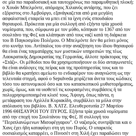
σε μία πιο παραδοσιακή και ταυτοχρόνως πιο παραμυθητική πλοκή:
ο Χουάν Μπελμόντε, απόμαχος Χιλιανός αντάρτης, που ζει
εξόριστος στο Αμβούργο, εξανάγκαζεται από μια μεγάλη
ασφαλιστική εταιρεία να μπει επί τα ίχνη ενός σπουδαίου
θησαυρού. Πρόκειται για μία συλλογή από εξήντα τρία χρυσά
νομίσματα, που, σύμφωνα με τον μύθο, κόπηκαν το 1367 από τον
σουλτάνο της Φεζ και κλάπηκαν από τους ναζί κατά τη διάρκεια
του Β Παγκοσμίου Πολέμου. Ο Μπελμόντε δεν θα μείνει μόνος
στο κυνήγι του. Αντίπαλος του στην αναζήτηση του ίδιου θησαυρού
θα είναι ένας ταγματάρχης των μυστικών υπηρεσιών της τέως
Λαοκρατικής Δημοκρατίας της Γερμανίας, άλλοτε πράκτορας της
«Στάζι». Οι μέθοδοι που θα χρησιμοποιήσουν οι δύο ανταγωνιστές
θα είναι ανάλογες της πείρας και της προϋπηρεσίας τους και το
βιβλίο θα κρατήσει αμείωτο το ενδιαφέρον του αναγνώστη ως την
τελευταία στιγμή, αφού ο Sepulveda χειρίζεται άνετα τους κώδικες
τόσο του αστυνομικού όσο και του κατασκοπικού μυθιστορήματος,
χωρίς, όμως, και να υιοθετεί τις κουρασμένες συμβάσεις ή τα
πολυχρησιμοποιημένα κλισέ τους. Άψογη, όπως πάντα, η
μετάφραση του Αχιλλέα Κυριακίδη, συμβάλλει τα μόλα στην
απόλαυση του βιβλίου. Β. ΧΑΤΖ. Ελευθεροτυπία 27 Μαρτίου
1996 ΘΗΣΑΥΡΟΙ TOY ΠΥΡΟΣ. Εξήντα τρία χρυσά νομίσματα
από την εποχή του Σουλτάνου της Φεζ. Η συλλογή του
"Περιπλανώμενων Μισοφέγγαρου". Ο ναζισμός συντρίβεται και ο
Χανς έχει ήδη καταφύγει στη γη του Πυρός. Ο υπαρκτός
σοσιαλισμός καταρρέει, ο Πινοσέτ στη Χιλή έχει παραδώσει την