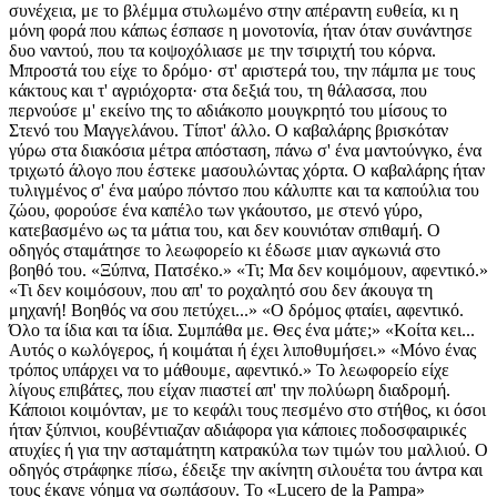
συνέχεια, με το βλέμμα στυλωμένο στην απέραντη ευθεία, κι η
μόνη φορά που κάπως έσπασε η μονοτονία, ήταν όταν συνάντησε
δυο ναντού, που τα κοψοχόλιασε με την τσιριχτή του κόρνα.
Μπροστά του είχε το δρόμο· στ' αριστερά του, την πάμπα με τους
κάκτους και τ' αγριόχορτα· στα δεξιά του, τη θάλασσα, που
περνούσε μ' εκείνο της το αδιάκοπο μουγκρητό του μίσους το
Στενό του Μαγγελάνου. Τίποτ' άλλο. Ο καβαλάρης βρισκόταν
γύρω στα διακόσια μέτρα απόσταση, πάνω σ' ένα μαντούνγκο, ένα
τριχωτό άλογο που έστεκε μασουλώντας χόρτα. Ο καβαλάρης ήταν
τυλιγμένος σ' ένα μαύρο πόντσο που κάλυπτε και τα καπούλια του
ζώου, φορούσε ένα καπέλο των γκάουτσο, με στενό γύρο,
κατεβασμένο ως τα μάτια του, και δεν κουνιόταν σπιθαμή. Ο
οδηγός σταμάτησε το λεωφορείο κι έδωσε μιαν αγκωνιά στο
βοηθό του. «Ξύπνα, Πατσέκο.» «Τι; Μα δεν κοιμόμουν, αφεντικό.»
«Τι δεν κοιμόσουν, που απ' το ροχαλητό σου δεν άκουγα τη
μηχανή! Βοηθός να σου πετύχει...» «Ο δρόμος φταίει, αφεντικό.
Όλο τα ίδια και τα ίδια. Συμπάθα με. Θες ένα μάτε;» «Κοίτα κει...
Αυτός ο κωλόγερος, ή κοιμάται ή έχει λιποθυμήσει.» «Μόνο ένας
τρόπος υπάρχει να το μάθουμε, αφεντικό.» Το λεωφορείο είχε
λίγους επιβάτες, που είχαν πιαστεί απ' την πολύωρη διαδρομή.
Κάποιοι κοιμόνταν, με το κεφάλι τους πεσμένο στο στήθος, κι όσοι
ήταν ξύπνιοι, κουβέντιαζαν αδιάφορα για κάποιες ποδοσφαιρικές
ατυχίες ή για την ασταμάτητη κατρακύλα των τιμών του μαλλιού. Ο
οδηγός στράφηκε πίσω, έδειξε την ακίνητη σιλουέτα του άντρα και
τους έκανε νόημα να σωπάσουν. To «Lucero de la Pampa»