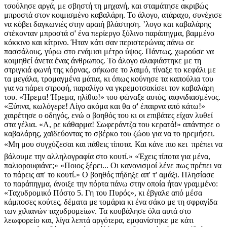
τσούλησε αργά, με σβηστή τη μηχανή, και σταμάτησε ακριβώς
μπροστά στον κοιμισμένο καβαλάρη. Το άλογο, ατάραχο, συνέχισε
να κόβει δαγκωνιές στην αραιή βλάστηση. ʼλογο και καβαλάρης
στέκονταν μπροστά σ' ένα περίεργο ξύλινο παράπηγμα, βαμμένο
κόκκινο και κίτρινο. Ήταν κάτι σαν περιστερώνας πάνω σε
πασσάλους, γύρω στο ενάμισι μέτρο ύψος. Πάντως, χωρούσε να
κοιμηθεί άνετα ένας άνθρωπος. Το άλογο αλαφιάστηκε με τη
στριγκιά φωνή της κόρνας, σήκωσε το λαιμό, τίναξε το κεφάλι με
τα μεγάλα, τρομαγμένα μάτια, κι όπως κούνησε τα καπούλια του
για να πάρει στροφή, παραλίγο να γκρεμοτσακίσει τον καβαλάρη
του. «Ήρεμα! Ήρεμα, ηλίθιο!» του φώναξε αυτός, αιφνιδιασμένος.
«Ξύπνα, κωλόγερε! Λίγο ακόμα και θα σ' έπαιρνα από κάτω!»
χαιρέτησε ο οδηγός, ενώ ο βοηθός του κι οι επιβάτες είχαν λυθεί
στα γέλια. «Α, ρε κάθαρμα! Σωφεράντζα του κερατά!» απάντησε ο
καβαλάρης, χαϊδεύοντας το σβέρκο του ζώου για να το ηρεμήσει.
«Μη μου συγχύζεσαι και πάθεις τίποτα. Και κάνε πιο κει  πρέπει να
βάλουμε την αλληλογραφία στο κουτί.» «Έχεις τίποτα για μένα,
παλιορουφιάνε;» «Ποιος ξέρει... Οι κανονισμοί λένε πως πρέπει να
το πάρεις απ' το κουτί.» Ο βοηθός πήδηξε απ' τ' αμάξι. Πλησίασε
το παράπηγμα, άνοιξε την πόρτα πάνω στην οποία ήταν γραμμένο:
«Ταχυδρομικό Πόστο 5. Γη του Πυρός», κι έβγαλε από μέσα
κάμποσες κούτες, δέματα με τομάρια κι ένα σάκο με τη σφραγίδα
των χιλιανών ταχυδρομείων. Τα κουβάλησε όλα αυτά στο
λεωφορείο και, λίγα λεπτά αργότερα, εμφανίστηκε με κάτι