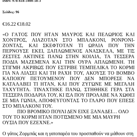
ISBN: 978-618-5400-58-3
Σελίδες: 96
€16.22
€18.02
«Ο ΓAΤΟΣ ΠΟΥ HTΑΝ ΜΑYΡΟΣ ΚΑΙ ΠΕΛΩΡΙΟΣ ΚΑΙ
ΧΟΝΤΡOΣ, ΛΙΑΖOΤΑΝ ΣΤΟ ΜΠΑΛΚOΝΙ, ΡΟΝΡΟΝI-
ΖΟΝΤΑΣ, ΚΑΙ ΣΚΕΦΤOΤΑΝ ΤΙ ΩΡΑIΑ ΠΟΥ ΤΗΝ
ΠΕΡΝΟYΣΕ ΕΚΕI, ΞΑΠΛΩΜEΝΟΣ ΑΝAΣΚΕΛΑ, ΜΕ ΤΙΣ
ΖΕΣΤEΣ ΑΚΤIΝΕΣ ΠAΝΩ ΣΤΗΝ ΚΟΙΛΙA, ΤΑ ΤΕΣΣΕΡΑ
ΠOΔΙΑ ΜΑΖΕΜEΝΑ ΚΑΙ ΤΗΝ ΟΥΡA ΑΠΛΩΜEΝΗ. ΤΗ
ΣΤΙΓΜH ΑΚΡΙΒΩΣ ΠΟΥ ΕΣΤΡΙΒΕ ΤΕΜΠΕΛΙΚΑ ΤΟ ΚΟΡΜΙ
ΓΙΑ ΝΑ ΛΙΑΣΕΙ ΚΑΙ ΤΗ ΡΑΧΗ ΤΟΥ, ΑΚΟΥΣΕ ΤΟ ΒΟΜΒΟ
ΚΑΠΟΙΟΥ ΠΕΤΟΥΜΕΝΟΥ ΠΟΥ ΔΕΝ ΜΠΟΡΕΣΕ ΝΑ
ΚΑΤΑΛΑΒΕΙ ΤΙ ΗΤΑΝ, ΚΑΙ ΠΟΥ ΖΥΓΩΝΕ ΜΕ ΜΕΓΑΛΗ
ΤΑΧΥΤΗΤΑ. ΤΙΝΑΧΤΗΚΕ ΠΑΝΩ, ΣΤΗΘΗΚΕ ΓΕΡΑ ΣΤΑ
ΤΕΣΣΕΡΑ ΠΟΔΑΡΙΑ ΤΟΥ, ΚΙ ΙΣΑ ΠΟΥ ΠΡΟΛΑΒΕ ΝΑ ΧΩΘΕΙ
ΣΕ ΜΙΑ ΓΩΝΙΑ, ΑΠΟΦΕΥΓΟΝΤΑΣ ΤΟ ΓΛΑΡΟ ΠΟΥ ΕΠΕΣΕ
ΣΤΟ ΜΠΑΛΚΟΝΙ ΤΟΥ.
ΠΙΟ ΒΡΟΜΙΚΟ ΠΟΥΛΙ ΔΕΝ ΕΙΧΕ ΞΑΝΑΔΕΙ… ΟΛΟ
ΤΟΥ ΤΟ ΚΟΡΜΙ ΗΤΑΝ ΠΟΤΙΣΜΕΝΟ ΜΕ ΜΙΑ ΜΑΥΡΗ
ΟΥΣΙΑ ΠΟΥ ΕΖΕΧΝΕ.»
Ο γάτος Ζορμπάς και η γατοπαρέα του προσπαθούν να μάθουν στη