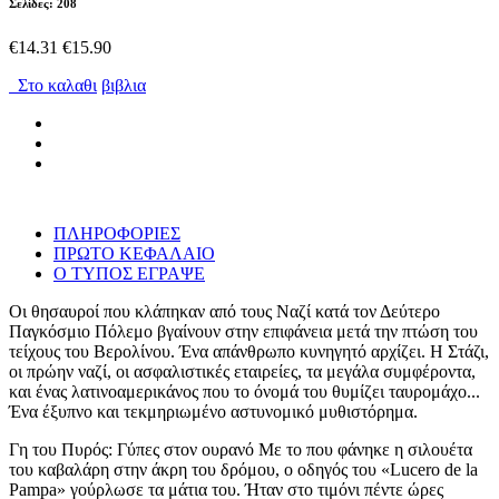
Σελίδες: 208
€14.31
€15.90
Στο καλαθι
βιβλια
ΠΛΗΡΟΦΟΡΙΕΣ
ΠΡΩΤΟ ΚΕΦΑΛΑΙΟ
Ο ΤΥΠΟΣ ΕΓΡΑΨΕ
Οι θησαυροί που κλάπηκαν από τους Ναζί κατά τον Δεύτερο
Παγκόσμιο Πόλεμο βγαίνουν στην επιφάνεια μετά την πτώση του
τείχους του Βερολίνου. Ένα απάνθρωπο κυνηγητό αρχίζει. Η Στάζι,
οι πρώην ναζί, οι ασφαλιστικές εταιρείες, τα μεγάλα συμφέροντα,
και ένας λατινοαμερικάνος που το όνομά του θυμίζει ταυρομάχο...
Ένα έξυπνο και τεκμηριωμένο αστυνομικό μυθιστόρημα.
Γη του Πυρός: Γύπες στον ουρανό Με το που φάνηκε η σιλουέτα
του καβαλάρη στην άκρη του δρόμου, ο οδηγός του «Lucero de la
Pampa» γούρλωσε τα μάτια του. Ήταν στο τιμόνι πέντε ώρες