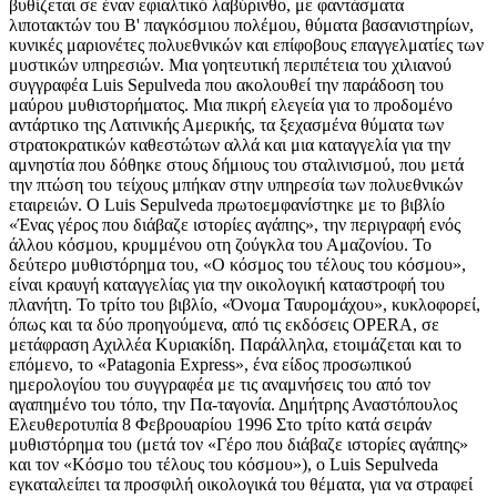
βυθίζεται σε έναν εφιαλτικό λαβύρινθο, με φαντάσματα
λιποτακτών του Β' παγκόσμιου πολέμου, θύματα βασανιστηρίων,
κυνικές μαριονέτες πολυεθνικών και επίφοβους επαγγελματίες των
μυστικών υπηρεσιών. Μια γοητευτική περιπέτεια του χιλιανού
συγγραφέα Luis Sepulveda που ακολουθεί την παράδοση του
μαύρου μυθιστορήματος. Μια πικρή ελεγεία για το προδομένο
αντάρτικο της Λατινικής Αμερικής, τα ξεχασμένα θύματα των
στρατοκρατικών καθεστώτων αλλά και μια καταγγελία για την
αμνηστία που δόθηκε στους δήμιους του σταλινισμού, που μετά
την πτώση του τείχους μπήκαν στην υπηρεσία των πολυεθνικών
εταιρειών. Ο Luis Sepulveda πρωτοεμφανίστηκε με το βιβλίο
«Ένας γέρος που διάβαζε ιστορίες αγάπης», την περιγραφή ενός
άλλου κόσμου, κρυμμένου οτη ζούγκλα του Αμαζονίου. Το
δεύτερο μυθιστόρημα του, «Ο κόσμος του τέλους του κόσμου»,
είναι κραυγή καταγγελίας για την οικολογική καταστροφή του
πλανήτη. Το τρίτο του βιβλίο, «Όνομα Ταυρομάχου», κυκλοφορεί,
όπως και τα δύο προηγούμενα, από τις εκδόσεις OPERA, σε
μετάφραση Αχιλλέα Κυριακίδη. Παράλληλα, ετοιμάζεται και το
επόμενο, το «Patagonia Express», ένα είδος προσωπικού
ημερολογίου του συγγραφέα με τις αναμνήσεις του από τον
αγαπημένο του τόπο, την Πα-ταγονία. Δημήτρης Αναστόπουλος
Ελευθεροτυπία 8 Φεβρουαρίου 1996 Στο τρίτο κατά σειράν
μυθιστόρημα του (μετά τον «Γέρο που διάβαζε ιστορίες αγάπης»
και τον «Κόσμο του τέλους του κόσμου»), ο Luis Sepulveda
εγκαταλείπει τα προσφιλή οικολογικά του θέματα, για να στραφεί