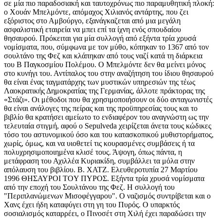
σε μία πιο παραδοσιακή και ταυτοχρόνως πιο παραμυθητική πλοκή:
ο Χουάν Μπελμόντε, απόμαχος Χιλιανός αντάρτης, που ζει
εξόριστος στο Αμβούργο, εξανάγκαζεται από μια μεγάλη
ασφαλιστική εταιρεία να μπει επί τα ίχνη ενός σπουδαίου
θησαυρού. Πρόκειται για μία συλλογή από εξήντα τρία χρυσά
νομίσματα, που, σύμφωνα με τον μύθο, κόπηκαν το 1367 από τον
σουλτάνο της Φεζ και κλάπηκαν από τους ναζί κατά τη διάρκεια
του Β Παγκοσμίου Πολέμου. Ο Μπελμόντε δεν θα μείνει μόνος
στο κυνήγι του. Αντίπαλος του στην αναζήτηση του ίδιου θησαυρού
θα είναι ένας ταγματάρχης των μυστικών υπηρεσιών της τέως
Λαοκρατικής Δημοκρατίας της Γερμανίας, άλλοτε πράκτορας της
«Στάζι». Οι μέθοδοι που θα χρησιμοποιήσουν οι δύο ανταγωνιστές
θα είναι ανάλογες της πείρας και της προϋπηρεσίας τους και το
βιβλίο θα κρατήσει αμείωτο το ενδιαφέρον του αναγνώστη ως την
τελευταία στιγμή, αφού ο Sepulveda χειρίζεται άνετα τους κώδικες
τόσο του αστυνομικού όσο και του κατασκοπικού μυθιστορήματος,
χωρίς, όμως, και να υιοθετεί τις κουρασμένες συμβάσεις ή τα
πολυχρησιμοποιημένα κλισέ τους. Άψογη, όπως πάντα, η
μετάφραση του Αχιλλέα Κυριακίδη, συμβάλλει τα μόλα στην
απόλαυση του βιβλίου. Β. ΧΑΤΖ. Ελευθεροτυπία 27 Μαρτίου
1996 ΘΗΣΑΥΡΟΙ TOY ΠΥΡΟΣ. Εξήντα τρία χρυσά νομίσματα
από την εποχή του Σουλτάνου της Φεζ. Η συλλογή του
"Περιπλανώμενων Μισοφέγγαρου". Ο ναζισμός συντρίβεται και ο
Χανς έχει ήδη καταφύγει στη γη του Πυρός. Ο υπαρκτός
σοσιαλισμός καταρρέει, ο Πινοσέτ στη Χιλή έχει παραδώσει την