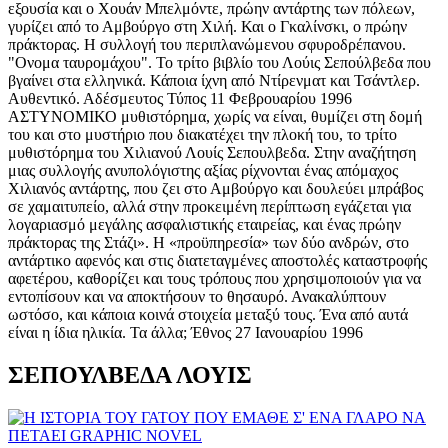
εξουσία και ο Χουάν Μπελμόντε, πρώην αντάρτης των πόλεων,
γυρίζει από το Αμβούργο στη Χιλή. Και ο Γκαλίνσκι, ο πρώην
πράκτορας. Η συλλογή του περιπλανώμενου σφυροδρέπανου.
"Ονομα ταυρομάχου". Το τρίτο βιβλίο του Λούις Σεπούλβεδα που
βγαίνει στα ελληνικά. Κάποια ίχνη από Ντίρενματ και Τσάντλερ.
Αυθεντικό. Αδέσμευτος Τύπος 11 Φεβρουαρίου 1996
ΑΣΤΥΝΟΜΙΚΟ μυθιστόρημα, χωρίς να είναι, θυμίζει στη δομή
του και στο μυστήριο που διακατέχει την πλοκή του, το τρίτο
μυθιστόρημα του Χιλιανού Λουίς Σεπουλβεδα. Στην αναζήτηση
μιας συλλογής ανυπολόγιστης αξίας ρίχνονται ένας απόμαχος
Χιλιανός αντάρτης, που ζει στο Αμβούργο και δουλεύει μπράβος
σε χαμαιτυπείο, αλλά στην προκειμένη περίπτωση εγάζεται για
λογαριασμό μεγάλης ασφαλιστικής εταιρείας, και ένας πρώην
πράκτορας της Στάζι». Η «προϋπηρεσία» των δύο ανδρών, στο
αντάρτικο αφενός και στις διατεταγμένες αποστολές καταστροφής
αφετέρου, καθορίζει και τους τρόπους που χρησιμοποιούν για να
εντοπίσουν και να αποκτήσουν το θησαυρό. Ανακαλύπτουν
ωστόσο, και κάποια κοινά στοιχεία μεταξύ τους. Ένα από αυτά
είναι η ίδια ηλικία. Τα άλλα; Έθνος 27 Ιανουαρίου 1996
ΣΕΠΟΥΛΒΕΔΑ ΛΟΥΙΣ