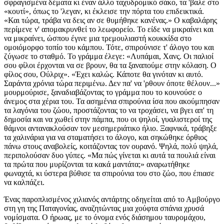
σφραγισμένα δέματα κι έναν άλλο ταχυδρομικό σάκο, τα 'βαλε στο
«κουτί», όπως το 'λεγαν, κι έκλεισε την πόρτα του επιδεικτικά.
«Και τώρα, τράβα να δεις αν σε θυμήθηκε κανένας.» Ο καβαλάρης
περίμενε ν' απομακρυνθεί το λεωφορείο. Το είδε να μικραίνει και
να μικραίνει, ώσπου έγινε μια τρεμουλιαστή κουκκίδα στο
ομοιόμορφο τοπίο του κάμπου. Τότε, σπιρούνισε τ' άλογο του και
ζύγωσε το σταθμό. Το γράμμα έλεγε: «Λυπάμαι, Χανς. Οι παλιοί
σου φίλοι έρχονται να σε βρουν, θα τα ξαναπούμε στην κόλαση. Ο
φίλος σου, Ούλριχ». «Έχει καλώς. Κάποτε θα γινόταν κι αυτό.
Σαράντα χρόνια τώρα περιμένω. Δεν πα' να 'ρθουν όποτε θέλουν...»
μουρμούρισε, ξαναδιαβάζοντας το γράμμα που το κουνούσε ο
άνεμος στα χέρια του. Τα ασημένια σπιρούνια ίσα που ακούμπησαν
τα λαγόνια του ζώου, προστάζοντας το να τροχάσει, να βγει απ' τη
δημοσία και να χωθεί στην πάμπα, που οι ψηλοί, γυαλιστεροί της
θάμνοι αντανακλούσαν τον μεσημεριάτικο ήλιο. Ξαφνικά, τράβηξε
τα χαλινάρια για να σταματήσει το άλογο, και σηκώθηκε όρθιος
πάνω στους αναβολείς, κοιτάζοντας τον ουρανό. Ψηλά, πολύ ψηλά,
περιπολούσαν δυο γύπες. «Μα πώς γίνεται κι αυτά τα πουλιά είναι
τα πρώτα που μυρίζονται τα κακά μαντάτα;» αναρωτήθηκε
φωναχτά, κι ύστερα βύθισε τα σπιρούνια του στο ζώο, που έπιασε
να καλπάζει.
Ένας παροπλισμένος χιλιανός αντάρτης οδηγείται από το Αμβούργο
στη γη της Παταγονίας, αναζητώντας μια χούφτα σπάνια χρυσά
νομίσματα. Ο ήρωας, με το όνομα ενός διάσημου ταυρομάχου,