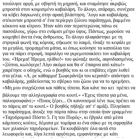
τσούλησε αργά, με σβηστή τη μηχανή, και σταμάτησε ακριβώς
μπροστά στον κοιμισμένο καβαλάρη. Το άλογο, ατάραχο, συνέχισε
να κόβει δαγκωνιές στην αραιή βλάστηση. ʼλογο και καβαλάρης
στέκονταν μπροστά σ' ένα περίεργο ξύλινο παράπηγμα, βαμμένο
κόκκινο και κίτρινο. Ήταν κάτι σαν περιστερώνας πάνω σε
πασσάλους, γύρω στο ενάμισι μέτρο ύψος. Πάντως, χωρούσε να
κοιμηθεί άνετα ένας άνθρωπος. Το άλογο αλαφιάστηκε με τη
στριγκιά φωνή της κόρνας, σήκωσε το λαιμό, τίναξε το κεφάλι με
τα μεγάλα, τρομαγμένα μάτια, κι όπως κούνησε τα καπούλια του
για να πάρει στροφή, παραλίγο να γκρεμοτσακίσει τον καβαλάρη
του. «Ήρεμα! Ήρεμα, ηλίθιο!» του φώναξε αυτός, αιφνιδιασμένος.
«Ξύπνα, κωλόγερε! Λίγο ακόμα και θα σ' έπαιρνα από κάτω!»
χαιρέτησε ο οδηγός, ενώ ο βοηθός του κι οι επιβάτες είχαν λυθεί
στα γέλια. «Α, ρε κάθαρμα! Σωφεράντζα του κερατά!» απάντησε ο
καβαλάρης, χαϊδεύοντας το σβέρκο του ζώου για να το ηρεμήσει.
«Μη μου συγχύζεσαι και πάθεις τίποτα. Και κάνε πιο κει  πρέπει να
βάλουμε την αλληλογραφία στο κουτί.» «Έχεις τίποτα για μένα,
παλιορουφιάνε;» «Ποιος ξέρει... Οι κανονισμοί λένε πως πρέπει να
το πάρεις απ' το κουτί.» Ο βοηθός πήδηξε απ' τ' αμάξι. Πλησίασε
το παράπηγμα, άνοιξε την πόρτα πάνω στην οποία ήταν γραμμένο:
«Ταχυδρομικό Πόστο 5. Γη του Πυρός», κι έβγαλε από μέσα
κάμποσες κούτες, δέματα με τομάρια κι ένα σάκο με τη σφραγίδα
των χιλιανών ταχυδρομείων. Τα κουβάλησε όλα αυτά στο
λεωφορείο και, λίγα λεπτά αργότερα, εμφανίστηκε με κάτι