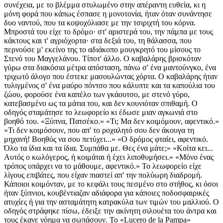
συνέχεια, με το βλέμμα στυλωμένο στην απέραντη ευθεία, κι η
μόνη φορά που κάπως έσπασε η μονοτονία, ήταν όταν συνάντησε
δυο ναντού, που τα κοψοχόλιασε με την τσιριχτή του κόρνα.
Μπροστά του είχε το δρόμο· στ' αριστερά του, την πάμπα με τους
κάκτους και τ' αγριόχορτα· στα δεξιά του, τη θάλασσα, που
περνούσε μ' εκείνο της το αδιάκοπο μουγκρητό του μίσους το
Στενό του Μαγγελάνου. Τίποτ' άλλο. Ο καβαλάρης βρισκόταν
γύρω στα διακόσια μέτρα απόσταση, πάνω σ' ένα μαντούνγκο, ένα
τριχωτό άλογο που έστεκε μασουλώντας χόρτα. Ο καβαλάρης ήταν
τυλιγμένος σ' ένα μαύρο πόντσο που κάλυπτε και τα καπούλια του
ζώου, φορούσε ένα καπέλο των γκάουτσο, με στενό γύρο,
κατεβασμένο ως τα μάτια του, και δεν κουνιόταν σπιθαμή. Ο
οδηγός σταμάτησε το λεωφορείο κι έδωσε μιαν αγκωνιά στο
βοηθό του. «Ξύπνα, Πατσέκο.» «Τι; Μα δεν κοιμόμουν, αφεντικό.»
«Τι δεν κοιμόσουν, που απ' το ροχαλητό σου δεν άκουγα τη
μηχανή! Βοηθός να σου πετύχει...» «Ο δρόμος φταίει, αφεντικό.
Όλο τα ίδια και τα ίδια. Συμπάθα με. Θες ένα μάτε;» «Κοίτα κει...
Αυτός ο κωλόγερος, ή κοιμάται ή έχει λιποθυμήσει.» «Μόνο ένας
τρόπος υπάρχει να το μάθουμε, αφεντικό.» Το λεωφορείο είχε
λίγους επιβάτες, που είχαν πιαστεί απ' την πολύωρη διαδρομή.
Κάποιοι κοιμόνταν, με το κεφάλι τους πεσμένο στο στήθος, κι όσοι
ήταν ξύπνιοι, κουβέντιαζαν αδιάφορα για κάποιες ποδοσφαιρικές
ατυχίες ή για την ασταμάτητη κατρακύλα των τιμών του μαλλιού. Ο
οδηγός στράφηκε πίσω, έδειξε την ακίνητη σιλουέτα του άντρα και
τους έκανε νόημα να σωπάσουν. To «Lucero de la Pampa»