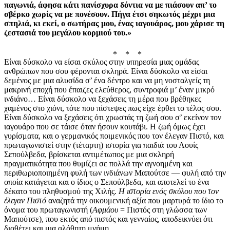
παγωνιά, άφησα κάτι πανίσχυρα δόντια να με πιάσουν απ’ το
σβέρκο χωρίς να με πονέσουν. Πήγα έτσι σηκωτός μέχρι μια
σπηλιά, κι εκεί, ο σωτήρας μου, ένας ιαγουάρος, μου χάρισε τη
ζεστασιά του μεγάλου κορμιού του.»
* * *
Είναι δύσκολο να είσαι σκύλος στην υπηρεσία μιας ομάδας
ανθρώπων που σου φέρονται σκληρά. Είναι δύσκολο να είσαι
δεμένος με μια αλυσίδα σ’ ένα δέντρο και να μη νοσταλγείς τη
μακρινή εποχή που έπαιζες ελεύθερος, συντροφιά μ’ έναν μικρό
ινδιάνο… Είναι δύσκολο να ξεχάσεις τη μέρα που βρέθηκες
χαμένος στο χιόνι, τότε που πίστεψες πως είχε έρθει το τέλος σου.
Είναι δύσκολο να ξεχάσεις ότι χρωστάς τη ζωή σου σ’ εκείνον τον
ιαγουάρο που σε τάισε όταν ήσουν κουτάβι. Η ζωή όμως έχει
γυρίσματα, και ο γερμανικός ποιμενικός που τον έλεγαν Πιστό, και
πρωταγωνιστεί στην (τέταρτη) ιστορία για παιδιά του Λουίς
Σεπούλβεδα, βρίσκεται αντιμέτωπος με μια σκληρή
πραγματικότητα που θυμίζει σε πολλά την αγνοημένη και
περιθωριοποιημένη φυλή των ινδιάνων Μαπούτσε — φυλή από την
οποία κατάγεται και ο ίδιος ο Σεπούλβεδα, και αποτελεί το ένα
δέκατο του πληθυσμού της Χιλής.
Η ιστορία ενός σκύλου που τον
έλεγαν Πιστό
αναζητά την οικουμενική αξία που μαρτυρά το ίδιο το
όνομα του πρωταγωνιστή (
Αφμάου
= Πιστός στη γλώσσα των
Μαπούτσε), που εκτός από πιστός και γενναίος, αποδεικνύει ότι
διαθέτει και μια αλάθητη μνήμη…