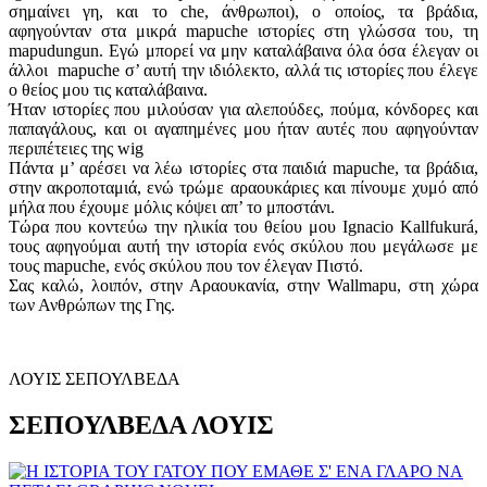
σημαίνει γη, και το che, άνθρωποι), ο οποίος, τα βράδια,
αφηγούνταν στα μικρά mapuche ιστορίες στη γλώσσα του, τη
mapudungun. Εγώ μπορεί να μην καταλάβαινα όλα όσα έλεγαν οι
άλλοι mapuche σ’ αυτή την ιδιόλεκτο, αλλά τις ιστορίες που έλεγε
ο θείος μου τις καταλάβαινα.
Ήταν ιστορίες που μιλούσαν για αλεπούδες, πούμα, κόνδορες και
παπαγάλους, και οι αγαπημένες μου ήταν αυτές που αφηγούνταν
περιπέτειες της wig
Πάντα μ’ αρέσει να λέω ιστορίες στα παιδιά mapuche, τα βράδια,
στην ακροποταμιά, ενώ τρώμε αραουκάριες και πίνουμε χυμό από
μήλα που έχουμε μόλις κόψει απ’ το μποστάνι.
Τώρα που κοντεύω την ηλικία του θείου μου Ignacio Kallfukurá,
τους αφηγούμαι αυτή την ιστορία ενός σκύλου που μεγάλωσε με
τους mapuche, ενός σκύλου που τον έλεγαν Πιστό.
Σας καλώ, λοιπόν, στην Αραουκανία, στην Wallmapu, στη χώρα
των Ανθρώπων της Γης.
ΛΟΥΙΣ ΣΕΠΟΥΛΒΕΔΑ
ΣΕΠΟΥΛΒΕΔΑ ΛΟΥΙΣ