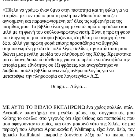
«Ήθελα να γράψω έναν ύμνο στην πιστότητα και τη φιλία για να
στηρίξω με τον τρόπο μου τη φυλή των Μαπούτσε που ζει
αγνοημένη και παραγκωνισμένη απ’ όλες τις κυβερνήσεις της
πατρίδας μου. Το βιβλίο είναι γραμμένο σε πρώτο πρόσωπο και
μιλά με τη φωνή του σκύλου-πρωταγωνιστή. Είναι η πρώτη φορά
που διηγούμαι μια ιστορία βάζοντας στη θέση του αφηγητή ένα
ζώο, αλλά για πρώτη φορά επίσης προσπάθησα να διηγηθώ
συμπυκνωμένη μέσα σε πολύ λίγες σελίδες την κατάσταση που
βιώνει μια μεγάλη μερίδα του πληθυσμού της Χιλής. Χρειάστηκε
μια επίπονη δουλειά σύνθεσης για να μπορέσω να συνοψίσω την
ιστορία μιας εθνότητας σε έξι φράσεις, και αναγκάστηκα να
διαβάσω πολλά βιβλία κοινωνικής ανθρωπολογίας για να
μετατρέψω την πληροφορία σε λογοτεχνία.» Λ.Σ.
Dungu… Λόγια…
ΜΕ ΑΥΤΌ ΤΟ ΒΙΒΛΊΟ ΕΚΠΛΗΡΏΝΩ ένα χρέος πολλών ετών.
Ανέκαθεν υποστήριζα ότι μεγάλο μέρος της συγγραφικής μου
κλίσης το οφείλω στο γεγονός ότι είχα θείους και παππούδες που
μου αφηγούνταν ιστορίες, και στον μακρινό νότο της Χιλής, σε μια
περιοχή που λέγεται Αραουκανία ή Wallmapu, είχα έναν θείο, τον
Ignacio Kallfukurá, mapuche (σύνθετη λέξη απ’ το mapu, που