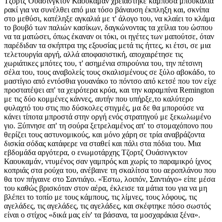
Τζορτζ Ουάσινγκτον Καουκαμάν χρειάστηκε κάμποσα μπουκάλια
ρακί για να συνέλθει από μια τόσο βάναυση έκπληξη και, σκνίπα
στο μεθύσι, κατέληξε αγκαλιά με τ' άλογο του, να κλαίει το κλάμα
το βουβό των παλιών κασίκων, δαγκώνοντας τα χείλια του ώσπου
να τα ματώσει, όπως έκαναν οι τόκι, οι ηγέτες των μαπούτσε, όταν
παρέδιδαν τα σκήπτρα της εξουσίας μετά τις ήττες, κι έτσι, σε μια
τελετουργία αργή, αλλά αποφασιστική, αποχαιρέτησε τις
χωριάτικες μπότες του, τ' ασημένια σπιρούνια του, την πέτσινη
σέλα του, τους αναβολείς τους σκαλισμένους σε ξύλο αβοκάδο, το
μαστίγιο από εντόσθια γουανάκο το πόντσο από κετσέ που τον είχε
προστατέψει απ' τα χειρότερα κρύα, και την καραμπίνα Remington
με τις δύο κομμένες κάννες, αυτήν που υπήρξε,το καλύτερο
φυλαχτό του στις πιο δύσκολες στιγμές, μα δε θα μπορούσε να
κάνει τίποτα μπροστά στην οργή ενός στρατηγού με ξεκωλωμένο
γιο. Ξύπνησε απ' τη σούρα ξετρελαμένος απ' το στομαχόπονο που
θερίζει τους αστυνομικούς, και μόνο χάρη σε τρία αναβράζοντα
δισκία σόδας κατάφερε να σταθεί και πάλι στα πόδια του. Μια
εβδομάδα αργότερα, ο ενωμοτάρχης Τζορτζ Ουάσινγκτον
Καουκαμάν, ντυμένος σαν γαμπρός και χωρίς το παραμικρό ίχνος
κοπριάς στα ρούχα του, ανέβαινε τη σκαλίτσα του αεροπλάνου που
θα τον πήγαινε στο Σαντιάγο. «Έστω, λοιπόν, Σαντιάγο» είπε μέσα
του καθώς βρισκόταν στον αέρα, έκλεισε τα μάτια του για να μη
βλέπει το τοπίο με τους κάμπους, τις λίμνες, τους λόφους, τις
αγελάδες, τις αγελάδες, τις αγελάδες, και σκέφτηκε πόσο σωστός
είναι ο στίχος «δικά μας είν' τα βάσανα, τα μοσχαράκια ξένα».