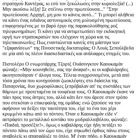
στρατηγού Καντέρας, κι εσύ τον ξεκώλωσες στην κυριολεξία! (...)
Μην ακούσω λέξη! Σε στέλνω στην πρωτεύουσα..." "Στην
πρωτεύουσα; Αρχηγέ, μη μου το κάνεις αυτό..." Τι μπορεί αλήθεια
να κάνει ένας ινδιάνος αστυνομικός στη μολυσμένη πρωτεύουσα,
επιφορτισμένος με το βαρύ έργο της παρακολούθησης ροζ
τηλεφωνημάτων; Τι κάνει για να αντιμετωπίσει την εκδικητική
οργή των στρατοκρατών που ελέγχουν τη χώρα και τις
τηλεπικοινωνίες; Πως εναντιώνεται κανείς στη μάστιγα των
"εξαφανίσεων" της Πινοσετικής δικτατορίας; Ο Λουίς Σεπούλβεδα
σε μία από τις πλέον διασκεδαστικές και ανάλαφρες στιγμές του.
Πιστολέρο Ο ενωμοτάρχης Τζορτζ Ουάσινγκτον Καουκαμάν
φώναξε: «Μην κουνηθείτε, σας την άναψα!», κι οι καβαλάρηδες
ακινητοποίησαν τ' άλογα τους. Τέλεια συγχρονισμένοι, μετά από
τόσα χρόνια που κυνηγούσαν ζωοκλέφτες στο διάσελα της
Παταγονίας, δυο χωροφύλακες ξεπρόβαλαν απ' τις συστάδες των
θάμνων με προτεταμένα τα τουφέκια τους. Ο Καουκαμάν έκανε να
πάει προς τους άντρες του, αλλά κάτι δεν του άρεσε στον τρόπο
που στεκόταν ο επικεφαλής της ομάδας: ενώ ζητούσε να τον
αφήσουν να δείξει την ταυτότητα του, είχε το ένα του χέρι
κρυμμένο κάτω από το πόντσο. Όταν ο Καουκαμάν είδε ν'
αστράφτει το μεταλλικό κοντάκι του μυδραλλιοβόλου, φώναξε:
«Παιδιά, προσέξτε!», όμως ο καβαλάρης είχε ήδη πετάξει το
πόντσο πάνω από τον ώμο του, είχε σηκωθεί όρθιος πάνω στους
αναβολείς κι απασφάλιζε το όπλο. Μ' έναν πήδο, ο Καουκαμάν