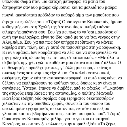
υπόλοιπο σώμα ήταν μια άστοχη μεταφορά, τα μάτια του
άστραφταν σαν δυο μαύρα κάρβουνα, και τα μαλλιά του μαύρα,
πυκνά, ακατάστατα πρόδιδαν το καθαρό αίμα των μαπούτσε που
έτρεχε στις φλέβες του. «Τζορτζ Ουάσινγκτον Καουκαμάν, ήμουν
καθηγητής σου στη Σχολή της Αστυνομίας κι υπήρξα πάντα
ειλικρινής απέναντι σου. Σου 'χα πει πως το να 'σαι μαπούτσε σ'
αυτή την κωλοχώρα, είναι το ίδιο κακό με το να 'σαι νέγρος στην
Αλαμπάμα. Σου 'χα πει πως δεν υπήρχε περίπτωση να κάνεις
καριέρα στην πόλη, και γι' αυτό σε τοποθέτησα στη χωροφυλακή.
Κι αν θυμάσαι, δεν κουράστηκα να λέω και να σου ξαναλέω να
μην μπλεχτείς σε φασαρίες με τους στρατιωτικούς.» «Με όλο το
σεβασμό, αρχηγέ, εγώ το καθήκον μου έκανα και τίποτ' άλλο.» Ο
επιθεωρητής παραδέχτηκε πως, γι' άλλη μια φορά, εκείνος ο
σκατωμένος αστυνομικός είχε δίκιο. Οι καλοί αστυνομικοί,
σκέφτηκε, έχουν κάτι το αυτοκαταστροφικό, κι αυτό τους κάνει να
θέλουν να εκπληρώσουν το καθήκον τους, όποιες κι αν είναι οι
συνέπειες. Ύστερα, έπιασε να διαβάζει από το φάκελο: «"...κατόπιν
της ατυχούς επεμβάσεως της αστυνομίας, ο πολίτης Μανουέλ
Καντέρας εδέχθη δύο σφαίρας διαμετρήματος δεκατεσσάρων
χιλιοστών εις την οπισθίαν χωράν, συνεπεία του οποίου του
απεκόπησαν εγχειρητικός το εκατόν τοις εκατόν του δεξιού
γλουτού και το εβδομήκοντα τοις εκατόν του αριστερού". Τζορτζ
Ουάσινγκτον Καουκαμάν, μιλάμε για το γιο του στρατηγού
Καντέρας, κι εσύ τον ξεκώλωσες στην κυριολεξία!» «Το ξέρω,