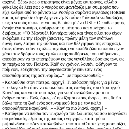
αρχηγέ. Ξέρω πως ο στρατηγός είναι μέγας και τρανός, αλλά ο
φάκελος δε λέει πως ο νεαρός κουμαντάριζε μια συμμορία που
είχε κλέψει από το ράντσο Ελ Ροσάριο σαράντα αγελάδες Holstein
και τις οδηγούσε στην Αργεντινή. Κι ούτε σ' άκουσα να διαβάζεις
πως ο νεαρός σκόπευε να μας θερίσει μ' ένα USI.» Ο επιθεωρητής
άναψε ένα τσιγάρο, σούφρωσε τη μύτη του και συνέχισε το
διάβασμα: «"Ο Μανουέλ Καντέρας υιός και τίνες φίλοι του είχον
εκδράμει εις την εξοχήν (άπαντες, πρώην μέλη των ενόπλων
δυνάμεων, λάτραι της φύσεως και των θέλγητρων της επαρχίας),
όταν, συναντήσαντες όλως τυχαίως ένα κοπάδι ζώα τα οποία είχον
χάσει τον δρόμον τους, έμπλεοι της αισθήσεως του καθήκοντος,
απεφάσισαν να τα επιστρέψουν εις τας γενεθλίους βοσκάς των, εις
τα περίχωρα του Παλένα. Καθ' ον χρόνον, λοιπόν, ωδήγουν το
ποίμνιον, εδέχθησαν την αιφνιδιαστικήν επίθεσιν ενός
αποσπάσματος της αστυνομίας..."  με παρακολουθείς;»
«Κολοκύθια στον πάτερο, αρχηγέ. Τι απόφαση πήρες για μένα;»
«Το λογικό θα ήταν να υπακούσω στις επιθυμίες του στρατηγού
Καντέρας και να σε αποτάξω, για να σ' αναλάβουν μετά οι
άνθρωποι του. Εγώ, όμως, σ' ορκίζομαι στους άντρες μου, δε θα
βάλω ποτέ τη ζωή ενός άστυνομικού ίσα με τον κώλο
οποιουδήποτε καραβανά...» «Καν' τα πιο λιανά, αρχηγέ.»
«Κατάφερα να πείσω τον ψυχολόγο του Σώματος να σου διαγνώσει
υπερκόπωση, εξαιτίας της οποίας ενήργησες κατά τρόπο
ριψοκίνδυνο.» «Δεν καταλαβαίνω τίποτα.» «Ότι τα 'χεις μισοπαίξει,
μαλάκα! Και γι' αυτό την έχεις δει πιστολέρο. Μην ακούσω λέξη!