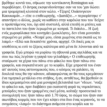
βρέθηκε κοντά του, σήκωσε την κοντόκαννη Remington και
πυροβόλησε. Ο άντρας εκσφενδονίστηκε σαν να του 'χαν δώσει
μια τρομαχτική κλοτσιά στον κώλο. «Τζορτζ Ουάσινγκτον
Καουκαμάν...» είπε ο επιθεωρητής. «Διατάξτε...» περιορίστηκε ν'
απαντήσει ο άλλος, χωρίς να καθίσει στην καρέκλα που του 'δείχνε
ο προϊστάμενος του, όχι από συστολή, αλλά επειδή οι μπότες και
το παντελόνι του ήταν λερωμένα με κοπριά. Τι διάολο... Η ζωή
ενός χωροφύλακα που κυνηγάει ζωοκλέφτες, δεν είναι μονοπάτι
στρωμένο με ρόδα. «Νεαρέ μου, είσαι χωμένος στα σκατά ως το
λαιμό.» «Εδώ και δεκαπέντε χρόνια, αρχηγέ. Οι δικές μας οι
υποθέσεις κι εσύ το ξέρεις καλύτερα από μένα δε λύνονται από τα
γραφεία. Εγώ μπορώ να μυρίσω τη σβουνιά μιας αγελάδας και να
σου πω πώς λεγόταν η γιαγιά του γελαδάρη.» Ο επιθεωρητής
σταύρωσε τα χέρια του πάνω στο φάκελο που ήταν πάνω στο
γραφείο, και συγκατένευσε με το κεφάλι. Είχε μπροστά του έναν
απ' αυτούς τους αστυνομικούς που, ο κόσμος να χαλάσει, τη
δουλειά τους θα την κάνουν, αδιαφορώντας αν θα τους κρεμάσουν
ένα τιμητικό μετάλλιο στο στήθος, ή αν, αντιθέτως, θα βρεθούν οι
ίδιοι κρεμασμένοι από μια μοναχική βελανιδιά των ʼνδεων. ʼνοιξε
το φάκελο και, πριν διαβάσει για εκατοστή φορά τις νομικίστικες
μπούρδες που ήταν γραμμένες εκεί μέσα, κοίταξε προσεκτικά το
συνομιλητή του: ήταν πάνω από 1.70 ύψος, το σώμα του ήταν σαν
αιωνόβιος κορμός που τον έχει κόψει στα δυο ένας κεραυνός, το να
ονομάσεις «λαιμό» το διάστημα ανάμεσα στο κεφάλι και το