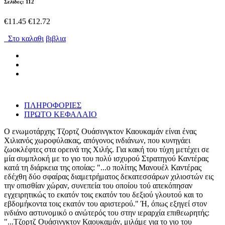
Σελίδες: 112
€11.45
€12.72
Στο καλαθι
βιβλια
ΠΛΗΡΟΦΟΡΙΕΣ
ΠΡΩΤΟ ΚΕΦΑΛΑΙΟ
Ο ενωμοτάρχης Τζορτζ Ουάσινγκτον Καουκαμάν είναι ένας
Χιλιανός χωροφύλακας, απόγονος ινδιάνων, που κυνηγάει
ζωοκλέφτες στα ορεινά της Χιλής. Για κακή του τύχη μετέχει σε
μία συμπλοκή με το γιο του πολύ ισχυρού Στρατηγού Καντέρας
κατά τη διάρκεια της οποίας: "...ο πολίτης Μανουέλ Καντέρας
εδέχθη δύο σφαίρας διαμετρήματος δεκατεσσάρων χιλιοστών εις
την οπισθίαν χώραν, συνεπεία του οποίου τού απεκόπησαν
εγχειρητικώς το εκατόν τοις εκατόν του δεξιού γλουτού και το
εβδομήκοντα τοις εκατόν του αριστερού." Ή, όπως εξηγεί στον
ινδιάνο αστυνομικό ο ανώτερός του στην ιεραρχία επιθεωρητής:
"...Τζορτζ Ουάσινγκτον Καουκαμάν, μιλάμε για το γιο του