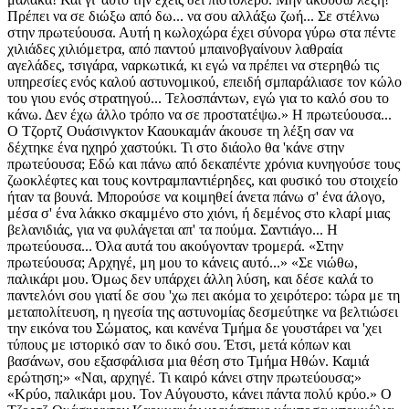
Πρέπει να σε διώξω από δω... να σου αλλάξω ζωή... Σε στέλνω
στην πρωτεύουσα. Αυτή η κωλοχώρα έχει σύνορα γύρω στα πέντε
χιλιάδες χιλιόμετρα, από παντού μπαινοβγαίνουν λαθραία
αγελάδες, τσιγάρα, ναρκωτικά, κι εγώ να πρέπει να στερηθώ τις
υπηρεσίες ενός καλού αστυνομικού, επειδή σμπαράλιασε τον κώλο
του γιου ενός στρατηγού... Τελοσπάντων, εγώ για το καλό σου το
κάνω. Δεν έχω άλλο τρόπο να σε προστατέψω.» Η πρωτεύουσα...
Ο Τζορτζ Ουάσινγκτον Καουκαμάν άκουσε τη λέξη σαν να
δέχτηκε ένα ηχηρό χαστούκι. Τι στο διάολο θα 'κάνε στην
πρωτεύουσα; Εδώ και πάνω από δεκαπέντε χρόνια κυνηγούσε τους
ζωοκλέφτες και τους κοντραμπαντιέρηδες, και φυσικό του στοιχείο
ήταν τα βουνά. Μπορούσε να κοιμηθεί άνετα πάνω σ' ένα άλογο,
μέσα σ' ένα λάκκο σκαμμένο στο χιόνι, ή δεμένος στο κλαρί μιας
βελανιδιάς, για να φυλάγεται απ' τα πούμα. Σαντιάγο... Η
πρωτεύουσα... Όλα αυτά του ακούγονταν τρομερά. «Στην
πρωτεύουσα; Αρχηγέ, μη μου το κάνεις αυτό...» «Σε νιώθω,
παλικάρι μου. Όμως δεν υπάρχει άλλη λύση, και δέσε καλά το
παντελόνι σου γιατί δε σου 'χω πει ακόμα το χειρότερο: τώρα με τη
μεταπολίτευση, η ηγεσία της αστυνομίας δεσμεύτηκε να βελτιώσει
την εικόνα του Σώματος, και κανένα Τμήμα δε γουστάρει να 'χει
τύπους με ιστορικό σαν το δικό σου. Έτσι, μετά κόπων και
βασάνων, σου εξασφάλισα μια θέση στο Τμήμα Ηθών. Καμιά
ερώτηση;» «Ναι, αρχηγέ. Τι καιρό κάνει στην πρωτεύουσα;»
«Κρύο, παλικάρι μου. Τον Αύγουστο, κάνει πάντα πολύ κρύο.» Ο