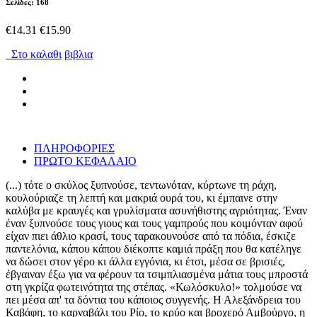
Σελίδες: 168
€14.31
€15.90
Στο καλαθι
βιβλια
ΠΛΗΡΟΦΟΡΙΕΣ
ΠΡΩΤΟ ΚΕΦΑΛΑΙΟ
(...) τότε ο σκύλος ξυπνούσε, τεντωνόταν, κύρτωνε τη ράχη,
κουλούριαζε τη λεπτή και μακριά ουρά του, κι έμπαινε στην
καλύβα με κραυγές και γρυλίσματα ασυνήθιστης αγριότητας. Έναν
έναν ξυπνούσε τους γιους και τους γαμπρούς που κοιμόνταν αφού
είχαν πιει άθλιο κρασί, τους ταρακουνούσε από τα πόδια, έσκιζε
παντελόνια, κάπου κάπου διέκοπτε καμιά πράξη που θα κατέληγε
να δώσει στον γέρο κι άλλα εγγόνια, κι έτσι, μέσα σε βρισιές,
έβγαιναν έξω για να φέρουν τα τσιμπλιασμένα μάτια τους μπροστά
στη γκρίζα φωτεινότητα της στέπας. «Κωλόσκυλο!» τολμούσε να
πει μέσα απ' τα δόντια του κάποιος συγγενής. Η Αλεξάνδρεια του
Καβάφη, το καρναβάλι του Ρίο, το κρύο και βροχερό Αμβούργο, η