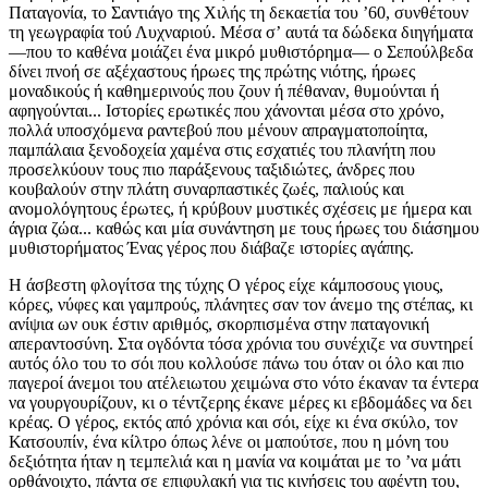
Παταγονία, το Σαντιάγο της Χιλής τη δεκαετία του ʼ60, συνθέτουν
τη γεωγραφία τού Λυχναριού. Μέσα σʼ αυτά τα δώδεκα διηγήματα
—που το καθένα μοιάζει ένα μικρό μυθιστόρημα— ο Σεπούλβεδα
δίνει πνοή σε αξέχαστους ήρωες της πρώτης νιότης, ήρωες
μοναδικούς ή καθημερινούς που ζουν ή πέθαναν, θυμούνται ή
αφηγούνται... Ιστορίες ερωτικές που χάνονται μέσα στο χρόνο,
πολλά υποσχόμενα ραντεβού που μένουν απραγματοποίητα,
παμπάλαια ξενοδοχεία χαμένα στις εσχατιές του πλανήτη που
προσελκύουν τους πιο παράξενους ταξιδιώτες, άνδρες που
κουβαλούν στην πλάτη συναρπαστικές ζωές, παλιούς και
ανομολόγητους έρωτες, ή κρύβουν μυστικές σχέσεις με ήμερα και
άγρια ζώα... καθώς και μία συνάντηση με τους ήρωες του διάσημου
μυθιστορήματος Ένας γέρος που διάβαζε ιστορίες αγάπης.
Η άσβεστη φλογίτσα της τύχης Ο γέρος είχε κάμποσους γιους, κόρες, νύφες και γαμπρούς, πλάνητες σαν τον άνεμο της στέπας, κι ανίψια ων ουκ έστιν αριθμός, σκορπισμένα στην παταγονική απεραντοσύνη. Στα ογδόντα τόσα χρόνια του συνέχιζε να συντηρεί αυτός όλο του το σόι που κολλούσε πάνω του όταν οι όλο και πιο παγεροί άνεμοι του ατέλειωτου χειμώνα στο νότο έκαναν τα έντερα να γουργουρίζουν, κι ο τέντζερης έκανε μέρες κι εβδομάδες να δει κρέας. Ο γέρος, εκτός από χρόνια και σόι, είχε κι ένα σκύλο, τον Κατσουπίν, ένα κίλτρο όπως λένε οι μαπούτσε, που η μόνη του δεξιότητα ήταν η τεμπελιά και η μανία να κοιμάται με το ʼνα μάτι ορθάνοιχτο, πάντα σε επιφυλακή για τις κινήσεις του αφέντη του, αλλά όταν έρχονταν οι ισχνές αγελάδες, και ο γέρος, με το άγευστο πια μάτε στο ʼνα χέρι, τον διέταζε: «Κατσουπίν, ήρθε η ώρα, βγάλε έξω όλα αυτά τα σκατά, και μετά κοίτα νʼ αγριέψεις», τότε ξυπνούσε, τεντωνόταν, κύρτωνε τη ράχη, κουλούριαζε τη λεπτή και μακριά ουρά του, κι έμπαινε στην καλύβα με κραυγές και γρυλίσματα ασυνήθιστης αγριότητας. Έναν έναν ξυπνούσε τους γιους και τους γαμπρούς που κοιμόνταν αφού είχαν πιει άθλιο κρασί, τους ταρακουνούσε από τα πόδια, έσκιζε παντελόνια, κάπου κάπου διέκοπτε καμιά πράξη που θα κατέληγε να δώσει στον γέρο κι άλλα εγγόνια, κι έτσι αυτοί, μέσα σε βλαστήμιες, έβγαιναν έξω για να φέρουν τα τσιμπλιασμένα μάτια τους μπροστά στη γκρίζα φωτεινότητα της στέπας. «Κωλόσκυλο!» τολμούσε να πει μέσα απʼ τα δόντια του κάποιος συγγενής. «Βούλωσʼ το, μαλάκα! Ξέρει τι κάνει ο Κατσουπίν» του πετούσε στα μούτρα ο γέρος και επέβαλλε σιωπή. Μετά περίμενε ώσπου νʼ απομακρυνθεί το συγγενολόι προς το δρόμο που οδηγούσε στην Τσολίλα, κι όταν οι σιλουέτες τους είχαν γίνει ακαθόριστες κουκκίδες στον ορίζοντα, έμπαινε στην καλύβα με τους χοντρούς κορμούς, κομμένους απʼ τα δάση των Άνδεων που αποτελούσαν τα σύνορα μεταξύ Αργεντινής και Χιλής, τραβούσε μια καρέκλα δίπλα σʼ ένα τραπέζι από ξύλο τόσο παλιό όσο και το σπίτι του, άναβε ένα τσιγάρο και περίμενε να ʼρθουν οι ίσκιοι. Ενόσω κάπνιζε, χαμογελούσε βλέποντας τις ζωηρές κινήσεις του σκύλου που έκοβε βόλτες γύρω απʼ την καλύβα γρυλίζοντας και κοιτάζοντας με μισό μάτι τα τέρο, τις προβατίνες που έψαχναν εναγωνίως χορτάρι μες στα γαϊδουράγκαθα, σε καθετί που σάλευε στη στέπα. Ο γέρος άναψε την γκαζόλαμπα, περίμενε ώσπου η φλόγα να περάσει από το κίτρινο στο γαλάζιο, έκλεισε την πόρτα κι έκανε ό,τι έκανε εδώ και τριάντα χρόνια, κάθε φορά που έρχονταν οι ισχνές αγελάδες. Μετά, έφερε ένα χέρι στον ώμο, έβγαλε την κάμα από τη θήκη, έκοψε λεπτές φέτες τσαρκί, έβαλε στο στόμα μια γεμάτη μπουκιά απʼ αυτό το ξερό και σκληρό κρέας ώσπου να το κάνει ένα σβώλο υγρό και μαλακό, την έφτυσε στην παλάμη του και φώναξε το σκύ­λο. «Φάʼ το, Κατσουπίν, γιατί δεν έχει άλλο ώσπου να βγούμε.» Ο σκύλος πήρε το μεζέ, κι εκεί που άρχισε να τον μασουλάει, ο γέρος τον σταμάτησε με μια διαταγή. «Ολόκληρο, Κατσουπίν! Κατάπιε το αμάσητο!» Ο σκύλος υπάκουσε και κατάπιε αμάσητο κι όλο το άλλο τσαρκί που του πετούσε ο γέρος. Από μακριά, οι στενοί και μη στενοί συγγενείς έβλεπαν τη γαλάζια λάμψη της γκαζόλαμπας στην είσοδο της καλύβας και περίμεναν, πιο πολύ από σεβασμό στο σκύλο παρά στον γέρο, ώσπου νʼ απομακρυνθούν τόσο ώστε να μην είναι παρά ένα ισχνό φωτάκι που τρεμόσβηνε και χανόταν στην απεραντοσύνη της νύχτας. Τότε έπιαναν το δρόμο της επιστροφής στην καλύβα που, το 1901, είχαν χτίσει ο Μπουτς Κάσιντι, η Έτα Πλέις και ο Σάντανς Κιντ για καταφύγιο όταν γυροβολούσαν στην Παταγονία. «Πώς πάμε, Κατσουπίν;» ρώτησε ο γέρος. Ο σκύλος κούνησε την ουρά κι άφησε να του φύγει ένα ελαφρό γρύλισμα. Ήταν το σύνθημα πως κανείς δεν τους έβλεπε και, επομένως, μπορούσαν να σβήσουν την γκαζόλαμπα. «Λέω να καθίσουμε και να κουβεντιάσουμε, φίλε μου. Μʼ αρέσει να μιλάω σε σένα, επειδή, ως σκύλος, δεν κάνεις ερωτήσεις» είπε ο γέρος και του αφηγήθηκε πως, στην πραγματικότητα, θα έπρεπε να τον φωνάζουν Κατσουπίν VI (έτσι, με ρωμαϊκούς αριθμούς, διευκρίνισε), γιατί πριν είχε άλλους πέντε σκύλους με το ίδιο όνομα, και όχι επειδή του έλειπε η φαντασία ή επειδή δεν του άρεσαν τα ονόματα που έβλεπε πάνω στις συσκευασίες των σκυλοτροφών, αλλά επειδή έμενε πιστός στις καλές αναμνήσεις. Στην πραγματικότητα —εξομολογήθηκε— τον μπέρδευαν τα χάδια και οι χαρούλες που έκαναν οι άλλοι σκύλοι, αν και —πρόσθεσε, χαϊδεύοντας το κεφάλι του σκύλου— αυτό ήταν το καλύτερο να είναι κανείς τόσο γέρος, αυτό το αυθαίρετο κράμα αναμνήσεων, καλά συγκερασμένων σε ένα όνομα: Κατσουπίν. Βάδιζαν με βήμα αργό, αλλά σταθερό, με τα πόδια τού γέρου χωμένα σε σαντάλια, και οι πατούσες του σκύλου γνώριζαν κάθε ανωμαλία του εδάφους που τους πήγαινε ώς το χαλικόστρωτο μονοπάτι όπου θα έφταναν σε μια-δυο ώρες, κι εκεί θα κάθονταν, όπως πάντα, περιμένοντας να περάσει κανένα καμιόνι για να τους πάει ώς το Εσκέλ. «Έτσι είχαν τότε τα πράγματα» συνέχισε ο γέρος και του αφηγήθηκε τα δύσκολα χρόνια όπου η εριοπαραγωγή είχε πάει κατά διαόλου όταν οι Άγγλοι εγκατέλειψαν την Παταγονία κι άνοιξαν καινούργιες εριοβιομηχανίες στην Αυστραλία. Εκείνος ήταν Χιλιάνος (έτσι τουλάχιστον έλεγε το μοναδικό πιστοποιητικό που είχε στην κατοχή του), αλλά το πότε και με ποιον είχε περάσει στην Αργεντινή, χάνονταν στην αχλύ τού χρόνου. Θυμόταν, πάντως, τη σκληρότητα των απολύσεων, τα λίγα κέρματα που οι επιστάτες έριχναν στους πιο πιστούς, τη μεγάλη πεζοπορία, ήδη με πολλά παιδιά στην πλάτη, απʼ τη Λας Έρας στην Τσολίλα, ψάχνοντας ένα μέρος, μια στέγη, μια δουλειά και λίγο κρέας να ρίξουν στη φωτιά. Ούτε για την Τσολίλα θυμόταν ακριβώς το με ποιον και το πότε, αλλά αυτό δεν τον πείραζε τον Κατσουπίν που άκουγε τον γέρο να του μιλάει για την καλύβα που είχε αδειάσει απʼ τους γκρίνγκο ληστές. «Έλεγαν πως κυκλοφορούσαν φαντάσματα που βογκούσαν» εξήγησε στον σκύλο και συνέχισε να του διηγείται πως, μια μέρα, ζύγωσε το κτίσμα και του φάνηκε πως ήταν καταπληκτική καλύβα, στέρεη, χτισμένη με χοντρούς κορμούς τέλεια καλαφατισμένους ώστε να μην μπαίνει αέρας στα δωμάτια, άσε που διέθετε και ασυνήθιστη πολυτέλεια, αφού είχε πάτωμα παρκέ με σανίδες τόσο άψογα κολλημένες που να μη χωράει να μπει ανάμεσα ούτε ζουζούνι, και το βάδισμα πάνω του ήταν ανακούφιση για τα κουρασμένα πόδια. Στην Παταγονία, κανείς δε ρωτάει από πού έρχεται ή πού πάει ο οδοιπόρος. αυτό που ενδιαφέρει, είναι ότι έφτασε, οπότε κανείς δεν τον ρώτησε ποτέ αν είχε άδεια να εγκατασταθεί στην καλύβα των ληστών, κι έτσι, άρχισαν να γεννιούνται όλο και πιο πολλά παιδιά, που μπουσουλούσαν πανευτυχή στο λείο πάτωμα. «Νομίζω πως έξι αρσενικά και δύο τσούπρες τα ʼκανα εγώ, αλλά όλα είναι δικά μου, γιατί η στέγη που τα σκεπάζει είναι δικιά μου, κι αυτός είναι ο μόνος νόμος που ισχύει» συνέχισε ο γέρος. Το χαλικόστρωτο μονοπάτι χώριζε στα δύο τη στέπα, κι επειδή δεν ήταν ούτε εύκολο ούτε ευχάριστο να περπατάς πάνω σε κινούμενες πέτρες, κάθισαν κολλημένοι ο ένας με τον άλλον, περιμένοντας το ξημέρωμα και το αυτοκίνητο που θα τους έπαιρνε. «Μείνε κοντά μου, κι αν σταματήσω να μιλάω, δώσʼ μου μια γλειψιά γιατί θέλω να μείνω ξύπνιος. Σου ʼχω πει πως όταν είχα τα μπλεξίματα, ζούσε ακόμα ο Κατσουπίν Ι; Σου ʼμοιαζε, αλλά ήταν πιο άγριος» είπε ο γέρος, κι ο σκύλος στρογγυλοκάθισε μʼ ένα χασμουρητό. Οι αναμνήσεις του τον πήγαν σαράντα χρόνια πίσω, κι είδε τον εαυτό του πιο νέο, με καλύτερη όραση και δεξιοτέχνης στην κατασκευή της πίσσας με την οποία έπιασε να καλαφατίζει κάποιους αρμούς στους κορμούς ανάμεσα στους οποίους περνούσε ο αέρας. Εκείνη την εποχή, η καλύβα είχε δύο παράθυρα μέσα απʼ τα οποία έμπαινε το φως που έπεφτε ακριβώς στο σημείο όπου είχε καθίσει να δουλέψει. Άρχισε να βγάζει τα αγριόχορτα, κι αμέσως τα δάχτυλά του άγγιξαν μια χαραματιά με λεία τοιχώματα που αποκλείεται να την είχαν ανοίξει τερμίτες, αφού ήταν ίσια, αρμονική, καρπός προσεκτικής δουλειάς και καλά κρυμμένη απʼ τα χόρτα και τα στρώματα λάσπης που τη σκέπαζαν. Ο χώρος ανάμεσα στους δύο κορμούς, μόλις και μετά βίας τού επέτρεπε να βάλει το χέρι του, αλλά όταν τα δάχτυλά του λύγισαν ώς κάτω, άγγιξε κάτι κρύο, μεταλλικό, στρογγυλό, που μετακινήθηκε κιόλας. «Σκέφτηκα πως μπορεί να ʼταν κουμπί από στολή, κουμπί στρατιωτικού — τόσο μπουμπούνας ήμουν τότε. Ή είμαι ακόμα, Κατσουπίν;» Ο σκύλος κούνησε τʼ αφτιά κι ακούμπησε τη μουσούδα του στα πόδια του αφέντη του. Τα δάχτυλα του γέρου ψηλάφησαν αυτά τα κυκλικά περιγράμματα, τέντωσε το χέρι του ώς εκεί που δεν πήγαινε άλλο, και, πιάνοντάς το με το δείκτη και τον παράμεσο, έβγαλε ένα απʼ τα μεταλλικά αντικείμενα. Το νόμισμα διατηρούσε μια εκθαμβωτική λάμψη. στη μία πλευρά του έγραφε «Banco de Londres y Tarapacà» και στην άλλη: «un peso de oro». Το 1905, ο Μπουτς Κάσιντι, ο Σάντανς Κιντ κι ένας άλλος της Άγριας Συμμορίας χτύπησαν στο Πούντα Αρένας το υποκατάστημα της πιο αριστοκρατικής Τράπεζας της Χιλής, και σήκωσαν ένα ποσό που το ύψος του δε μαθεύτηκε ποτέ. «Τι μπουμπούνας! Αλλά, θα μου πεις... νέος δεν ήμουν; Τα μυαλά μου τα ʼχα πάνω απʼ το κεφάλι μου. Κατάλαβα πως εκεί υπήρχε θησαυρός, αλλά δεν κρατήθηκα κι έτρεξα ώς το μπακάλικο της Τσολίλας για να πουλήσω αυτό το νόμισμα. Τι τράβηξα... δεν μπορείς να φανταστείς τι τράβηξα...» Και τράβηξε, στʼ αλήθεια. Μόλις ο μπακάλης είδε το νόμισμα πάνω στον πάγκο, αντί νʼ απαντήσει στο «Πόσα μου δίνεις γιʼ αυτό;», φώναξε τους χωροφύλακες, αυτοί τον πήγαν σηκωτό ώς το καρακόλι, εκεί ο γέρος έφαγε το πρώτο ξύλο της ζωής του και πέρασε πολλές μέρες κρεμασμένος ανάποδα, σαν σφαχτάρι, ενόσω οι χωροφύλακες άδειαζαν την καλύβα, χτυπούσαν τους τοίχους ψάχνοντας μάταια ήχους πλούτου, και ξήλωναν το παρκέ. Κραύγασαν από χαρά όταν βρήκαν το χρηματοκιβώτιο, και πολύ πιο δυνατά όταν το άνοιξαν, αλλά τα εκατοντάδες χαρτονομίσματα χωρίς αξία και μια χούφτα μόνο ασημένια νομίσματα μετέτρεψαν τα γέλια σε πικρές βλαστήμιες. «Εγώ έκανα τον ψόφιο κοριό, Κατσουπίν. Δεν τους είπα τίποτα για την άλλη κρυψώνα, και κατάλαβα ότι ο πλουτισμός είναι το χειρότερο που μπορεί να πάθει ένας φτωχός.» Λίγο πριν ξημερώσει, πέρασε ένα καμιόνι που κουβαλούσε ξύλα, και σταμάτησε στα νεύματα του γέρου. «Πάμε στο Εσκέλ, πατριώτη» χαιρέτησε τον οδηγό. «Τι θα πει “πάμε”;» είπε ο φορτηγατζής. «Μόνο εσένα βλέπω.» «Ο σκύλος πάε