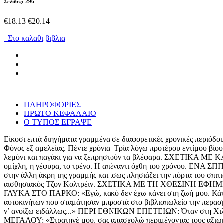
Σελίδες: 296
€18.13
€20.14
Στο καλαθι
βιβλια
ΠΛΗΡΟΦΟΡΙΕΣ
ΠΡΩΤΟ ΚΕΦΑΛΑΙΟ
Ο ΤΥΠΟΣ ΕΓΡΑΨΕ
Είκοσι επτά διηγήματα γραμμένα σε διαφορετικές χρονικές περ
Φόνος εξ αμελείας. Πέντε χρόνια. Τρία λόγω προτέρου εντίμου β
λεμόνι και παγάκι για να ξεπρηστούν τα βλέφαρα. ΣΧΕΤΙΚΑ Μ
ομίχλη, η γέφυρα, το τρένο. Η απέναντι όχθη του χρόνου. ΕΝΑ 
στην άλλη άκρη της γραμμής και ίσως πλησιάζει την πόρτα του σπι
αισθησιακός Τζον Κολτρέιν. ΣΧΕΤΙΚΑ ΜΕ ΤΗ ΧΘΕΣΙΝΗ ΕΦΗΜΕΡ
ΓΛΥΚΑ ΣΤΟ ΠΑΡΚΟ: «Εγώ, κακό δεν έχω κάνει στη ζωή μου. Κάτι ά
αυτοκινήτων που σταμάτησαν μπροστά στο βιβλιοπωλείο την πε
ν’ ανοίξω ειδάλλως...» ΠΕΡΙ ΕΘΝΙΚΩΝ ΕΠΕΤΕΙΩΝ: Όταν στη Χ
ΜΕΓΑΛΟΥ: «Στρατηγέ μου, σας απασχολώ περιμένοντας τους αξιωμ