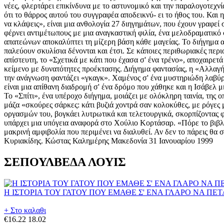
νέες, φλερτάρει επικίνδυνα με το αστυνομικό και την παραλογοτεχνί
ότι το θάρρος αυτού του συγγραφέα αποδεικνύ- ει το ήθος του. Και η
να κλάψεις», είναι μια ανθολογία 27 διηγημάτων, που έχουν γραφεί
φέρνει αντιμέτωπους με μια αναγκαστική φιλία, ένα μελοδραματικό
απατεώνων αποκαλύπτει τη μίζερη βάση κάθε μαγείας. Το διήγημα αυ
παλεύουν σκυλίσια δένονται και έτσι. Σε κάποιες περιθωριακές περιο
απίστευτη, το «Σχετικά με κάτι που έχασα σ' ένα τρένο», αποχαιρετ
κείμενο με δυνατότητες προέκτασης. Διήγημα φαντασίας, η «Αλλαγή 
την ανάγνωση φαντάζει «γκαγκ». Χαμένος σ' ένα μυστηριώδη λαβύριν
είναι μια απίθανη διαδρομή σ' ένα δρόμο που χάθηκε και η Ισάβελ
Το «Σπίτι», ένα υπέροχο διήγημα, μοιάζει με ολόκληρη ταινία, της 
μάζα «σκούρες σάρκες: κάτι βυζιά χοντρά σαν κολοκύθες, με ρόγες μ
οργασμών του, βογκάει λυτρωτικά και τελετουργικά, σκορπίζοντας 
υπάρχει μια υπόγεια αναφορά στο Χούλιο Κορτάσαρ. «Πόρε το βιβλί
μακρινή αμφιβολία που περιμένει να διαλυθεί. Αν δεν το πάρεις θα
Κυριακίδης. Κώστας Καλημέρης Μακεδονία 31 Ιανουαρίου 1999
ΣΕΠΟΥΛΒΕΔΑ ΛΟΥΙΣ
Η ΙΣΤΟΡΙΑ ΤΟΥ ΓΑΤΟΥ ΠΟΥ ΕΜΑΘΕ Σ' ΕΝΑ ΓΛΑΡΟ ΝΑ ΠΕ
+ Στο καλαθι
€16.22
18.02