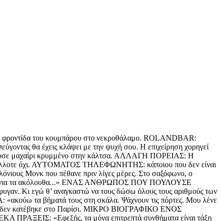
, η φροντίδα του κουμπάρου στο νεκροθάλαμο. ROLANDBAR:
γοντας θα έχεις κλάψει με την ψυχή σου. Η επιχείρηση χορηγεί
ούσε μαχαίρι κρυμμένο στην κάλτσα. ΑΛΛΑΓΗ ΠΟΡΕΙΑΣ: Η
εις, άλλοτε όχι. ΑΥΤΟΜΑΤΟΣ ΤΗΛΕΦΩΝΗΤΗΣ: κάποιου που δεν είναι
λόνιους Μονκ που πέθανε πριν λίγες μέρες. Στο σαξόφωνο, ο
μη για τα ακόλουθα...» ΕΝΑΣ ΑΝΘΡΩΠΟΣ ΠΟΥ ΠΟΥΛΟΥΣΕ
υγαν. Κι εγώ θ’ αναγκαστώ να τους δώσω όλους τους αριθμούς των
κούω τα βήματά τους στη σκάλα. Ψάχνουν τις πόρτες. Μου λένε
α δεν κατέβηκε στο Παρίσι. ΜΙΚΡΟ ΒΙΟΓΡΑΦΙΚΟ ΕΝΟΣ
ΚΑ ΠΡΑΞΕΙΣ: «Εφεξής, τα μόνα επιτρεπτά συνθήματα είναι τάξη