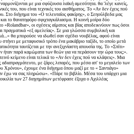
εναρμονίζονται με μια σφύζουσα λαϊκή αμεσότητα. θα 'λέγε κανείς,
ικές του, που είναι τεχνικές του αισθήματος. Το «Αν δεν έχεις πού
ου. Στο διήγημα του «Ο τελευταίος φακίρης», ο Σεηούλβεδα μας
η και το θανατηφόρο σφιχταγκάλιασμα. Η κοινή μοίρα δύο
 «Rolandbar», οι σχέσεις αίματος και βίας αποδεικνύουν πως όσοι
ίναι πραγματικά «εξ αμελείας». Σε μια γλώσσα συμβολική και
κά...» θα μπορούσε να ιδωθεί σαν σχέδιο νουβέλας, αφού είναι
 στήνει με μεταφυσικό τρόπο ένα μακάβριο ταξίδι, το οποίο μετά
ικότητα ταυτίζεται με την ανεξιχνίαστη απουσία της. Το «Σπίτι»
εν ήταν παρά καμώματα των θεών για να περάσουν την ώρα τους;».
εινό κείμενο είναι τελικά το «Αν δεν έχεις πού να κλάψεις». Μια
ς αδιαπραγμάτευτο, με ζάρες λιπαρές, που μέσα απ' το μεγαλείο των
ου Χρόνου», έχουμε ένα διήγημα όπου μαζί με το « Σαντιάγο»
αν έχω να σας πληρώσω». «Πάρε το βιβλίο. Μέσα του υπάρχει μια
ποικιλία των 27 διηγημάτων μετέφρασε έξοχα ο Αχιλλέας