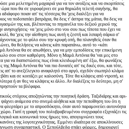
ύσε μια μελετημένη μαχαιριά για να τον ανοίξεις και να σκορπίσεις
ην ώρα που θα σε γυροφέρνει σε μια θηριώδη τελετή σαγήνης, θα
αδιάφορο ποιαν απ' τις τέσσερις θα 'χεις διαλέξει για να
ος να ποδοπατάει βατράχια, θα δεις τ' άσπρα της μάτια, θα δεις να
γασμών της και, βλέποντας το πηγαινέλα του δεξιού χεριού της
ν ανησυχήσεις· να 'χεις μόνο στο νου σου πως τίποτα που έχει να
κυλί, θα 'χεις την αίσθηση πως αυτή η ζεστή και λιπαρή σάρκα σ'
ψάχνοντας με το φύλο σου την κρυφή οπή, θα πλανηθείς όταν θα
λώνει, θα θελήσεις να κάνεις κάτι παραπάνω, αυτό το «κάτι
ά Αντόνια θα σε απωθήσει, για να μην εμποδίσεις την επικείμενη
 είδωλο σου στον καθρέφτη. Μόνο η Μαμά Αντόνια θα 'ναι μες στο
ρτα για να διαπιστώσεις πως είναι κλειδωμένη απ' έξω, θα φωνάξεις
 της Μαμά Αντόνια θα 'ναι πιο δυνατές απ' τις δικές σου, και τότε,
σεις απ' το ανεξέλεγκτο αναφιλητό στο αργό, σχεδόν σιωπηλό κλάμα
εβάτι και σε κοιτάζει με καλοσύνη. Τότε θα κλάψεις από ντροπή, κι
ύτερα ή αν θες να κλάψεις κι άλλο. Αν διαλέξεις το δεύτερο, μη σ'
ξεπρηστούν τα βλέφαρα.
ικούς στόχους αποζητώντας την ποιητική δράση. Ταξιδιάρης και αρι-
 ψάχνει ανάμεσα στο σινεμά αλήθεια και την πεποίθηση του ότι η
 να φλερτάρει με το απροσδόκητο, όταν αυτό παραμονεύει αυτονόητα
 χώρο. Γιατί η γραφή του πολυβραβευμένου συγγραφέα εξιχνιάζει τις
λογικά και κοινωνικά τους ήρωες του, απογυμνώνει τους
κανόνες της λογοτεχνικότητας. Εμμένει ιδιαίτερα σε αποκλίνουσες
ανάγνωση συναρπαστική. Ο Σεπούλβεδα σπάει φόρμες, δημιουργεί