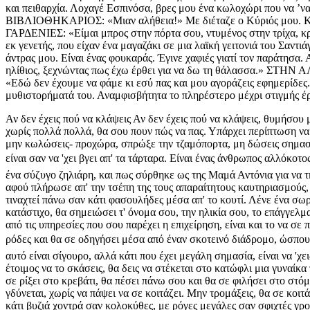
και πειθαρχία. Λοχαγέ Εσπινόσα, βρες μου ένα κωλοχώρι που να ’να
ΒΙΒΛΙΟΘΗΚΑΡΙΟΣ: «Μιαν αλήθεια!» Με διέταζε ο Κύριός μου. Κ
ΓΑΡΔΕΝΙΕΣ: «Είμαι μπρος στην πόρτα σου, ντυμένος στην τρίχα, 
εκ γενετής, που είχαν ένα μαγαζάκι σε μια λαϊκή γειτονιά το
άντρας μου. Είναι ένας φουκαράς. Έγινε χαφιές γιατί τον παρά
ηλίθιος, ξεχνώντας πως έχω έρθει για να δω τη θάλασσα.» Σ
«Εδώ δεν έχουμε να φάμε κι εσύ πας και μου αγοράζεις εφημερίδες
μυθιστορήματά του. Αναμφισβήτητα το πληρέστερο μέχρι στιγμής έ
Αν δεν έχεις πού να κλάψεις Αν δεν έχεις πού να κλάψεις, θυμήσου μ
χωρίς πολλά πολλά, θα σου πουν πώς να πας. Υπάρχει περίπτωση να σ
μην κωλώσεις- προχώρα, σπρώξε την τζαμόπορτα, μη δώσεις σημασία
είναι σαν να 'χει βγει απ' τα τάρταρα. Είναι ένας άνθρωπος αλλόκοτ
ένα σύζυγο ζηλιάρη, και πως σύρθηκε ως της Μαμά Αντόνια για να 
αφού πλήρωσε απ' την τσέπη της τους απαραίτητους καυτηριασμούς, 
τιναχτεί πάνω σαν κάτι φασουλήδες μέσα απ' το κουτί. Λένε ένα σωρό
κατάστιχο, θα σημειώσει τ' όνομα σου, την ηλικία σου, το επάγγελμα
από τις υπηρεσίες που σου παρέχει η επιχείρηση, είναι και το να σ
ρόδες και θα σε οδηγήσει μέσα από έναν σκοτεινό διάδρομο, ώσπου 
αυτό είναι σίγουρο, αλλά κάτι που έχει μεγάλη σημασία, είναι να 'χ
έτοιμος να το σκάσεις, θα δεις να στέκεται στο κατώφλι μια γυναίκ
σε ρίξει στο κρεβάτι, θα πέσει πάνω σου και θα σε φιλήσει στο στόμ
γδύνεται, χωρίς να πάψει να σε κοιτάζει. Μην τρομάξεις, θα σε κοι
κάτι βυζιά χοντρά σαν κολοκύθες, με ρόγες μεγάλες σαν σφιχτές γρο