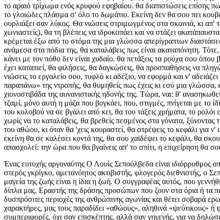
το αραιό τρίχωμα ενός κρυφού εφηβαίου. θα διαπιστώσεις επίσης πως
το γλοιώδες πλάσμα σ' όλο το δωμάτιο. Εκείνη δεν θα σου πει κουβ
ουρλιάξει σαν λύκος. Θα νιώσεις στριμωγμένος στα σκοινιά, κι απ' το
χωνιαστείς), θα τη βλέπεις να ιδροκοπάει και να στάζει ακατάπαυστα,
κρέμεται έξω από το στόμα της μια γλώσσα απερίγραπτων διαστάσεων
ανάμεσα στα πόδια της, θα καταλάβεις πως είναι ακαταπόνητη. Τότε, 
κάνει με τον πόθο δεν είναι χυδαίο. θα πετάξεις τα ρούχα σου όπου 
έχει καταπιεί, θα φιλήσεις, θα δαγκώσεις, θα προσπαθήσεις να πλη
νιώσεις το εργαλείο σου, τυφλό κι αδέξιο, να εφορμά και ν' αδειάζε
παραπάνω» της ντροπής, θα θυμηθείς πως έχεις κι εσύ μια γλώσσα, 
χιονοστιβάδα της αυνανιστικής ηδονής της. Τώρα, ναι: θ' ανασηκωθε
τζαμί, μόνο αυτή η μάζα που βογκάει, που, στιγμές, πνίγεται με το ί
του κολοβού να σε βγάλει από κει, θα του τάξεις χρήματα, το ρολόι σ
χωρίς να το καταλάβεις, θα βρεθείς πεσμένος στα γόνατα, ξύνοντας
του αθώου, κι όταν θα 'χεις κουραστεί, θα στρέψεις το κεφάλι για ν
εκείνη θα σε καλέσει κοντά της, θα σου χαϊδέψει το κεφάλι, θα σκου
απασχολεί: την ώρα που θα βγαίνεις απ' το σπίτι, η επιχείρηση θα σ
Ένας ευτυχής αργοναύτης Ο Λουίς Σεπούλβεδα είναι ιδιόρρυθμος οπα
στερός γκρίγκο, αμετανόητος ακτιβιστής, φλογερός διεθνιστής, ο Σε
μαγεία της ζωής είναι η ίδια η ζωή. Ο συγγραφέας αυτός, που γενν
δίπλα μας. Εραστής της δράσης προσώπων που ζουν στα όρια ή τα πε
δυσπρόσιτες περιοχές της ανθρώπινης αγωνίας και θέτει σοβαρά ερω
χαρακτήρες, μας τους παραδίδει «αθώους», αληθινά «ψεύτικους» ή ψ
συμπεριφορές, όχι σαν επισκέπτης, αλλά σαν γηγενής, για να δηλώ