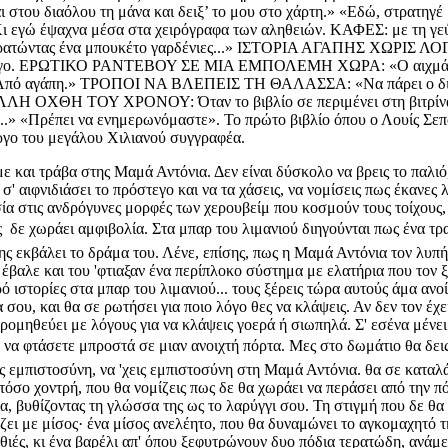
ι στου διαόλου τη μάνα και δειξ’ το μου στο χάρτη.» «Εδώ, στρατηγ
ι εγώ έψαχνα μέσα στα χειρόγραφα των αληθειών. ΚΑΦΕΣ: με τη 
κρατώντας ένα μπουκέτο γαρδένιες...» ΙΣΤΟΡΙΑ ΑΓΑΠΗΣ ΧΩΡΙΣ ΛΟΓΙ
υ Σαντιάγο. ΕΡΩΤΙΚΟ ΡΑΝΤΕΒΟΥ ΣΕ ΜΙΑ ΕΜΠΟΛΕΜΗ ΧΩΡΑ: «Ο αιχμάλω
τησα. Από αγάπη.» ΤΡΟΠΟΙ ΝΑ ΒΛΕΠΕΙΣ ΤΗ ΘΑΛΑΣΣΑ: «Να πάρει ο δι
ΤΗΝ ΑΛΛΗ ΟΧΘΗ ΤΟΥ ΧΡΟΝΟΥ: Όταν το βιβλίο σε περιμένει στη β
...» «Πρέπει να ενημερωνόμαστε». Το πρώτο βιβλίο όπου ο Λουίς Σεπ
ργο του μεγάλου Χιλιανού συγγραφέα.
ε και τράβα στης Μαμά Αντόνια. Δεν είναι δύσκολο να βρεις το παλιό, 
' αιφνιδιάσει το πρόστεγο και να τα χάσεις, να νομίσεις πως έκανες 
 στις ανδρόγυνες μορφές των χερουβείμ που κοσμούν τους τοίχους, 
ος  δε χωράει αμφιβολία. Στα μπαρ του λιμανιού διηγούνται πως ένα τ
της εκβάλει το δράμα του. Λένε, επίσης, πως η Μαμά Αντόνια τον λυ
έβαλε και του 'φτιαξαν ένα περίπλοκο σύστημα με ελατήρια που τον ξ
 ιστορίες στα μπαρ του λιμανιού... τους ξέρεις τώρα αυτούς άμα ανοί
 σου, και θα σε ρωτήσει για ποιο λόγο θες να κλάψεις. Αν δεν τον έχει
ε προμηθεύει με λόγους για να κλάψεις γοερά ή σιωπηλά. Σ' εσένα μέν
να φτάσετε μπροστά σε μιαν ανοιχτή πόρτα. Μες στο δωμάτιο θα δεις 
εις εμπιστοσύνη, να 'χεις εμπιστοσύνη στη Μαμά Αντόνια. θα σε καταλ
α τόσο χοντρή, που θα νομίζεις πως δε θα χωράει να περάσει από την π
α, βυθίζοντας τη γλώσσα της ως το λαρύγγι σου. Τη στιγμή που δε θα 
τάζει με μίσος· ένα μίσος ανελέητο, που θα δυναμώνει το αγκομαχητό 
θιές, κι ένα βαρέλι απ' όπου ξεφυτρώνουν δυο πόδια τερατώδη, ανάμε