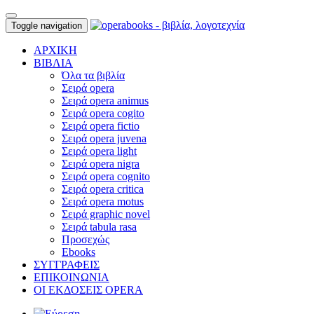
Toggle navigation
ΑΡΧΙΚΗ
ΒΙΒΛΙΑ
Όλα τα βιβλία
Σειρά opera
Σειρά opera animus
Σειρά opera cogito
Σειρά opera fictio
Σειρά opera juvena
Σειρά opera light
Σειρά opera nigra
Σειρά opera cognito
Σειρά opera critica
Σειρά opera motus
Σειρά graphic novel
Σειρά tabula rasa
Προσεχώς
Ebooks
ΣΥΓΓΡΑΦΕΙΣ
ΕΠΙΚΟΙΝΩΝΙΑ
ΟΙ ΕΚΔΟΣΕΙΣ OPERA