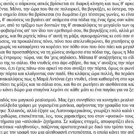
 αυτός ο σάρκινος ασκός βρίσκεται σε διαρκή κίνηση και πως θ' αρκο
έντα. Μόνο, την ώρα που θα σε πολιορκεί, θα βογκήξει, κι ύστερα, τ
 σημείο όπου θα βρίσκεσαι (το δωμάτιο έχει τέσσερις γωνίες, κι είναι 
 θ' ακούσεις να βγαίνει απ' ανάμεσα στα πόδια της ένας ήχος σαν κάποι
, από το τρίξιμο των δοντιών της θ' ανακαλύψεις το μεγαλείο των ορ
φοβισμένος απ' τον ίδιο τον ερεθισμό σου, θα βογκήξεις εσύ, αλλά μη
βρεις, και θα ριχτείς πάνω σ' αυτή τη μάζα, αγκομαχώντας κι εσύ σαν σ
γώσεις, να προκαλέσεις πόνο, πόνο που απελευθερώνει, θα χτυπήσεις 
ι χωρίς να καταφέρνει να κορέσει τον πόθο σου που όσο πάει και μεγα
και θα προσπαθήσεις να τη χώσεις ανάμεσα στα πόδια της, όμως η Μαμ
ίς έντρομος· τώρα, ναι: θα 'χεις αηδιάσει. Μάταια θ' αναζητήσεις το
διο της το σάλιο. Θα ντυθείς στο άψε-σβήσε, θα πας ν' ανοίξεις την πό
ου, ό,τι έχεις πάνω σου αρκεί να σου ανοίξει την πόρτα, όμως οι φωνές
 την πόρτα και κλαίγοντας σαν παιδί. Θα κλάψεις ώρα πολλή, θα περά
' ανακαλύψεις πως η Μαμά Αντόνια έχει ντυθεί, είναι καθισμένη στο κρ
πίσει τις μύξες και τα σάλια σου, και θα σε ρωτήσει αν αισθάνεσαι καλ
ου κάνει δώρο μια σταγόνα λεμόνι σε κάθε μάτι κι ένα παγάκι για να 
δός του μαγικού ρεαλισμού. Μας έχει συνηθίσει να κυνηγάει ρεαλιστ
πούλβεδα γράφει με γυρισμένα μανίκια, αφήνοντας την γραφίδα του να
ήθηκε Χιλιανός, αλλά έζησε ως Λατινοαμερικάνος, γνωρίζει πολύ καλά
ριθώρια, επισκέπτεται, λες, τους χαρακτήρες του στον «φυσικό» τους
τήματα για «απλοϊκά» ζητήματα. Σε καίριες στιγμές, αποφορτίζει ιδεο
εύτικα «αληθινούς», παίζοντας αριστοτεχνικά με δικό του τρόπο τους 
σει με την γραφή του μια αληθοφανή εντοπιότητα, η οποία κάνει την 