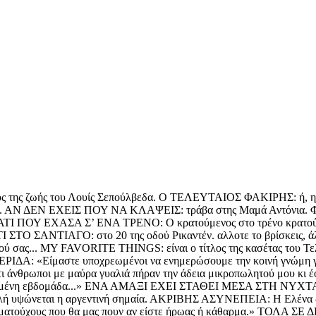
ιόδους της ζωής του Λουίς Σεπούλβεδα. Ο ΤΕΛΕΥΤΑΙΟΣ ΦΑΚΙΡΗΣ: ή
ίου. ΑΝ ΔΕΝ ΕΧΕΙΣ ΠΟΥ ΝΑ ΚΛΑΨΕΙΣ: τράβα στης Μαμά Αντόνια. Φεύ
Ε ΚΑΤΙ ΠΟΥ ΕΧΑΣΑ Σ’ ΕΝΑ ΤΡΕΝΟ: Ο κρατούμενος στο τρένο κρατ
ΣΠΙΤΙ ΣΤΟ ΣΑΝΤΙΑΓΟ: στο 20 της οδού Ρικαντέν. αλλοτε το βρίσκ
τιού σας... MY FAVORITE THINGS: είναι ο τίτλος της κασέτας του Τε
ΙΔΑ: «Είμαστε υποχρεωμένοι να ενημερώσουμε την κοινή γνώ
νθρωποι με μαύρα γυαλιά πήραν την άδεια μικροπωλητού μου κι έφ
ρασμένη εβδομάδα...» ΕΝΑ ΑΜΑΞΙ ΕΧΕΙ ΣΤΑΘΕΙ ΜΕΣΑ ΣΤΗ ΝΥΧΤΑ: «α
ιλή υψώνεται η αργεντινή σημαία. ΑΚΡΙΒΗΣ ΑΣΥΝΕΠΕΙΑ: Η Ελέν
ατούχους που θα μας πουν αν είστε ήρωας ή κάθαρμα.» ΤΟΛΑ ΣΕ ΔΕ