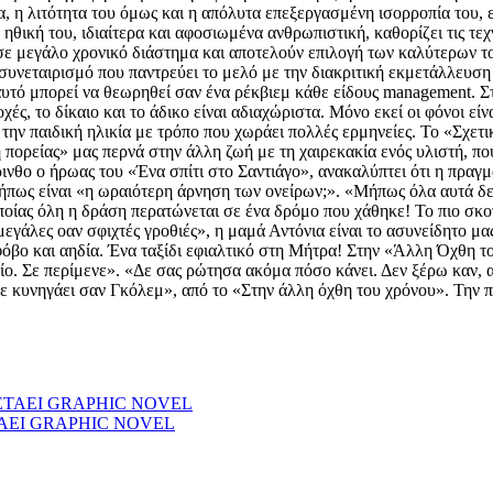
α, η λιτότητα του όμως και η απόλυτα επεξεργασμένη ισορροπία του, 
 ηθική του, ιδιαίτερα και αφοσιωμένα ανθρωπιστική, καθορίζει τις τεχν
 σε μεγάλο χρονικό διάστημα και αποτελούν επιλογή των καλύτερων τ
 συνεταιρισμό που παντρεύει το μελό με την διακριτική εκμετάλλευσ
τό μπορεί να θεωρηθεί σαν ένα ρέκβιεμ κάθε είδους management. Στο
χές, το δίκαιο και το άδικο είναι αδιαχώριστα. Μόνο εκεί οι φόνοι ε
ά την παιδική ηλικία με τρόπο που χωράει πολλές ερμηνείες. Το «Σχετι
πορείας» μας περνά στην άλλη ζωή με τη χαιρεκακία ενός υλιστή, που
θο ο ήρωας του «Ένα σπίτι στο Σαντιάγο», ανακαλύπτει ότι η πραγματ
 μήπως είναι «η ωραιότερη άρνηση των ονείρων;». «Μήπως όλα αυτά δ
οποίας όλη η δράση περατώνεται σε ένα δρόμο που χάθηκε! Το πιο σκοτ
εγάλες οαν σφιχτές γροθιές», η μαμά Αντόνια είναι το ασυνείδητο μα
φόβο και αηδία. Ένα ταξίδι εφιαλτικό στη Μήτρα! Στην «Άλλη Όχθη τ
ο. Σε περίμενε». «Δε σας ρώτησα ακόμα πόσο κάνει. Δεν ξέρω καν, 
 σε κυνηγάει σαν Γκόλεμ», από το «Στην άλλη όχθη του χρόνου». Την 
ΤΑΕΙ GRAPHIC NOVEL