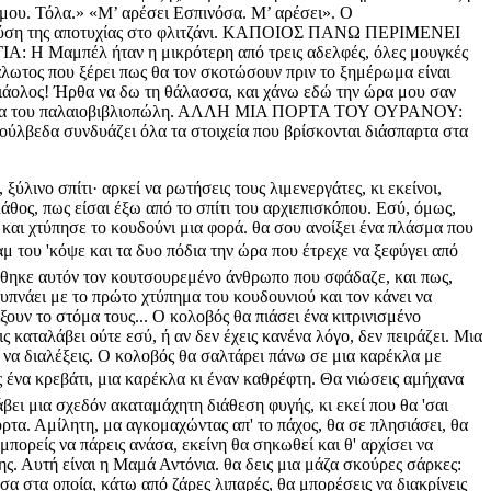
έ μου. Τόλα.» «Μ’ αρέσει Εσπινόσα. Μ’ αρέσει». Ο
γεύση της αποτυχίας στο φλιτζάνι. ΚΑΠΟΙΟΣ ΠΑΝΩ ΠΕΡΙΜΕΝΕΙ
Α: Η Μαμπέλ ήταν η μικρότερη από τρεις αδελφές, όλες μουγκές
τος που ξέρει πως θα τον σκοτώσουν πριν το ξημέρωμα είναι
άολος! Ήρθα να δω τη θάλασσα, και χάνω εδώ την ώρα μου σαν
ιτρίνα του παλαιοβιβλιοπώλη. ΑΛΛΗ ΜΙΑ ΠΟΡΤΑ ΤΟΥ ΟΥΡΑΝΟΥ:
ούλβεδα συνδυάζει όλα τα στοιχεία που βρίσκονται διάσπαρτα στα
ξύλινο σπίτι· αρκεί να ρωτήσεις τους λιμενεργάτες, κι εκείνοι,
λάθος, πως είσαι έξω από το σπίτι του αρχιεπισκόπου. Εσύ, όμως,
και χτύπησε το κουδούνι μια φορά. θα σου ανοίξει ένα πλάσμα που
ραμ του 'κόψε και τα δυο πόδια την ώρα που έτρεχε να ξεφύγει από
πήθηκε αυτόν τον κουτσουρεμένο άνθρωπο που σφάδαζε, και πως,
υπνάει με το πρώτο χτύπημα του κουδουνιού και τον κάνει να
ξουν το στόμα τους... Ο κολοβός θα πιάσει ένα κιτρινισμένο
ς καταλάβει ούτε εσύ, ή αν δεν έχεις κανένα λόγο, δεν πειράζει. Μια
ει να διαλέξεις. Ο κολοβός θα σαλτάρει πάνω σε μια καρέκλα με
ένα κρεβάτι, μια καρέκλα κι έναν καθρέφτη. Θα νιώσεις αμήχανα 
άβει μια σχεδόν ακαταμάχητη διάθεση φυγής, κι εκεί που θα 'σαι
όρτα. Αμίλητη, μα αγκομαχώντας απ' το πάχος, θα σε πλησιάσει, θα
μπορείς να πάρεις ανάσα, εκείνη θα σηκωθεί και θ' αρχίσει να
της. Αυτή είναι η Μαμά Αντόνια. θα δεις μια μάζα σκούρες σάρκες:
σα στα οποία, κάτω από ζάρες λιπαρές, θα μπορέσεις να διακρίνεις