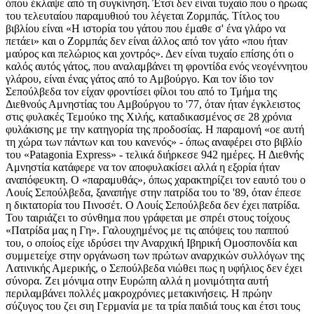
όπου έκλαψε από τη συγκίνηση. Έτσι δεν είναι τυχαίο που ο ήρωας
του τελευταίου παραμυθιού του λέγεται Ζορμπάς. Τίτλος του
βιβλίου είναι «Η ιστορία του γάτου που έμαθε σ' ένα γλάρο να
πετάει» και ο Ζορμπάς δεν είναι άλλος από τον γάτο «που ήταν
μαύρος και πελώριος και χοντρός». Δεν είναι τυχαίο επίσης ότι ο
καλός αυτός γάτος, που αναλαμβάνει τη φροντίδα ενός νεογέννητου
γλάρου, είναι ένας γάτος από το Αμβούργο. Και τον ίδιο τον
Σεπούλβεδα τον είχαν φροντίσει φίλοι του από το Τμήμα της
Διεθνούς Αμνηστίας του Αμβούργου το '77, όταν ήταν έγκλειστος
στις φυλακές Τεμούκο της Χιλής, καταδικασμένος σε 28 χρόνια
φυλάκισης με την κατηγορία της προδοσίας. Η παραμονή «οε αυτή
τη χώρα των πάντων και του κανενός» - όπως αναφέρει στο βιβλίο
του «Patagonia Express» - τελικά διήρκεσε 942 ημέρες. Η Διεθνής
Αμνηστία κατάφερε να τον αποφυλακίσει αλλά η εξορία ήταν
αναπόφευκτη. Ο «παραμυθάς», όπως χαρακτηρίζει τον εαυτό του ο
Λουίς Σεπούλβεδα, ξαναπήγε στην πατρίδα του το '89, όταν έπεσε
η δικτατορία του Πινοσέτ. Ο Λουίς Σεπούλβεδα δεν έχει πατρίδα.
Του ταιριάζει το σύνθημα που γράφεται με σπρέι στους τοίχους
«Πατρίδα μας η Γη». Γαλουχημένος με τις απόψεις του παππού
του, ο οποίος είχε ιδρύσει την Αναρχική Ιβηρική Ομοσπονδία και
συμμετείχε στην οργάνωση των πρώτων αναρχικών συλλόγων της
Λατινικής Αμερικής, ο Σεπούλβεδα νιώθει πως η υφήλιος δεν έχει
σύνορα. Ζει μόνιμα οτην Ευρώπη αλλά η μονιμότητα αυτή
περιλαμβάνει πολλές μακροχρόνιες μετακινήσεις. Η πρώην
σύζυγος του ζει σιη Γερμανία με τα τρία παιδιά τους και έτσι τους