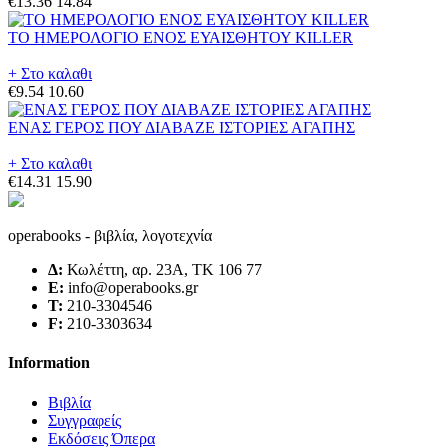
€13.36
14.84
ΤΟ ΗΜΕΡΟΛΟΓΙΟ ΕΝΟΣ ΕΥΑΙΣΘΗΤΟΥ KILLER
+ Στο καλαθι
€9.54
10.60
ΕΝΑΣ ΓΕΡΟΣ ΠΟΥ ΔΙΑΒΑΖΕ ΙΣΤΟΡΙΕΣ ΑΓΑΠΗΣ
+ Στο καλαθι
€14.31
15.90
operabooks - βιβλία, λογοτεχνία
Δ:
Κωλέττη, αρ. 23Α, ΤΚ 106 77
E:
info@operabooks.gr
Τ:
210-3304546
F:
210-3303634
Information
Βιβλία
Συγγραφείς
Εκδόσεις Όπερα