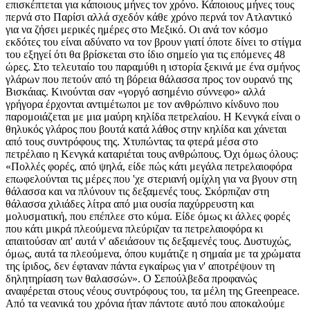
επισκέπτεται για κάποιους μήνες τον χρόνο. Κάποιους μήνες τους
περνά στο Παρίσι αλλά σχεδόν κάθε χρόνο περνά τον Ατλαντικό
για να ζήσει μερικές ημέρες στο Μεξικό. Οι ανά τον κόσμο
εκδότες του είναι αδύνατο να τον βρουν γιατί όποτε δίνει το στίγμα
του εξηγεί ότι θα βρίσκεται στο ίδιο σημείο για τις επόμενες 48
ώρες. Στο τελευταίο του παραμύθι η ιστορία ξεκινά με ένα σμήνος
γλάρων που πετούν από τη βόρεια θάλασσα προς τον ουρανό της
Βισκάιας. Κινούνται σαν «γοργό ασημένιο σύννεφο» αλλά
γρήγορα έρχονται αντιμέτωποι με τον ανθρώπινο κίνδυνο που
παρομοιάζεται με μια μαύρη κηλίδα πετρελαίου. Η Κενγκά είναι ο
θηλυκός γλάρος που βουτά κατά λάθος στην κηλίδα και χάνεται
από τους συντρόφους της. Χτυπώντας τα φτερά μέσα στο
πετρέλαιο η Κενγκά καταριέται τους ανθρώπους. Όχι όμως όλους:
«Πολλές φορές, από ψηλά, είδε πώς κάτι μεγάλα πετρελαιοφόρα
επωφελούνται τις μέρες που 'χε στεριανή ομίχλη για να βγουν στη
θάλασσα και να πλύνουν τις δεξαμενές τους. Σκόρπιζαν στη
θάλασσα χιλιάδες λίτρα από μια ουσία παχύρρευστη και
μολυσματική, που επέπλεε στο κύμα. Είδε όμως κι άλλες φορές
που κάτι μικρά πλεούμενα πλεύριζαν τα πετρελαιοφόρα κι
απαιτούσαν απ' αυτά ν' αδειάσουν τις δεξαμενές τους. Δυστυχώς,
όμως, αυτά τα πλεούμενα, όπου κυμάτιζε η σημαία με τα χρώματα
της ίριδος, δεν έφταναν πάντα εγκαίρως για ν' αποτρέψουν τη
δηλητηρίαση των θαλασσών». Ο Σεπούλβεδα προφανώς
αναφέρεται στους νέους συντρόφους του, τα μέλη της Greenpeace.
Από τα νεανικά του χρόνια ήταν πάντοτε αυτό που αποκαλούμε