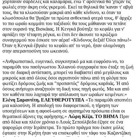
χόρταιναν σαρδέλες και καλαμάρια, ενώ τ' αρσενικά θα 'χτιζαν τις
φωλιές στην άκρη ενός γκρεμού. Εκεί τα θηλυκά θα 'καναν τ' αβγά
τους, θα τα κλωσούσαν μακριά από κάθε κίνδυνο, κι όταν τα
κλωσόπουλα θα 'βγαζαν τα πρώτα ανθεκτικά φτερά τους, θ' άρχιζε
το πιο ωραίο κομμάτι του ταξιδιού: θα τους μάθαιναν να πετάνε
στον ουρανό της Βισκάιας. Η Κενγκά βούτηξε το κεφάλι για ν'
αρπάξει την τέταρτη ρέγκα, κι έτσι δεν άκουσε το κρώξιμο
συναγερμού που έσκισε τον αέρα! «Κίνδυνος δεξιά! Όλοι πάνω!»
Όταν η Κενγκά έβγαλε το κεφάλι απ' το νερό, ήταν ολομόναχη
στην απεραντοσύνη του ωκεανού.
«Ανθρωπιστικό, ευγενικό, συγκινητικό μα και ευφρόσυ-νο, το
παραμύθι του πασίγνωστου Χιλιανού συγγραφέα που έταξε τη ζωή
του σε διαρκή αντίσταση, μπορεί να διαβαστεί από μεγάλους και
μικρούς και από όλους όσοι αγρυπνούν πάνω από τη φλόγα που
φωτίζει δρόμους ζωής και "προπαντός" δρόμους καρδιάς. Ή από
όσους ανήσυχοι αναζητούν τη δική τους πηγή φωτός. Μα και από
τον καθένα που λαχταρά την απόλαυση των ωραίων κειμένων.»
Ελένη Σαραντίτη, ΕΛΕΥΘΕΡΟΤΥΠΙΑ
«Το παραμύθι αποπνέει
μια καλοσύνη. Η αποδοχή του διαφορετικού, η τήρηση των
υποσχέσεων και η αφοσί-ωση σε αγαπημένα πρόσωπα είναι οι
θεματικοί άξονες της αφήγησης.»
Λώρη Κέζα, ΤΟ ΒΗΜΑ
Πριν
από δέκα και πλέον χρόνια ο Λουίς Σεπούλβεδα έζησε σε ένα
ψαροχώρι στην Ιεράπετρα. Το πρώτο πράγμα που έκανε μόλις
έφτασε στην Κρήτη ήταν να επισκεφθεί τον τάφο του Καζαντζάκη