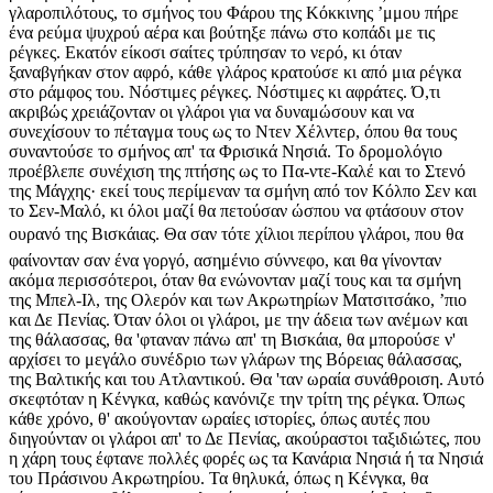
γλαροπιλότους, το σμήνος του Φάρου της Κόκκινης ʼμμου πήρε
ένα ρεύμα ψυχρού αέρα και βούτηξε πάνω στο κοπάδι με τις
ρέγκες. Εκατόν είκοσι σαίτες τρύπησαν το νερό, κι όταν
ξαναβγήκαν στον αφρό, κάθε γλάρος κρατούσε κι από μια ρέγκα
στο ράμφος του. Νόστιμες ρέγκες. Νόστιμες κι αφράτες. Ό,τι
ακριβώς χρειάζονταν οι γλάροι για να δυναμώσουν και να
συνεχίσουν το πέταγμα τους ως το Ντεν Χέλντερ, όπου θα τους
συναντούσε το σμήνος απ' τα Φρισικά Νησιά. Το δρομολόγιο
προέβλεπε συνέχιση της πτήσης ως το Πα-ντε-Καλέ και το Στενό
της Μάγχης· εκεί τους περίμεναν τα σμήνη από τον Κόλπο Σεν και
το Σεν-Μαλό, κι όλοι μαζί θα πετούσαν ώσπου να φτάσουν στον
ουρανό της Βισκάιας. Θα σαν τότε χίλιοι περίπου γλάροι, που θα
φαίνονταν σαν ένα γοργό, ασημένιο σύννεφο, και θα γίνονταν
ακόμα περισσότεροι, όταν θα ενώνονταν μαζί τους και τα σμήνη
της Μπελ-Ιλ, της Ολερόν και των Ακρωτηρίων Ματσιτσάκο, ʼπιο
και Δε Πενίας. Όταν όλοι οι γλάροι, με την άδεια των ανέμων και
της θάλασσας, θα 'φταναν πάνω απ' τη Βισκάια, θα μπορούσε ν'
αρχίσει το μεγάλο συνέδριο των γλάρων της Βόρειας θάλασσας,
της Βαλτικής και του Ατλαντικού. Θα 'ταν ωραία συνάθροιση. Αυτό
σκεφτόταν η Κένγκα, καθώς κανόνιζε την τρίτη της ρέγκα. Όπως
κάθε χρόνο, θ' ακούγονταν ωραίες ιστορίες, όπως αυτές που
διηγούνταν οι γλάροι απ' το Δε Πενίας, ακούραστοι ταξιδιώτες, που
η χάρη τους έφτανε πολλές φορές ως τα Κανάρια Νησιά ή τα Νησιά
του Πράσινου Ακρωτηρίου. Τα θηλυκά, όπως η Κένγκα, θα