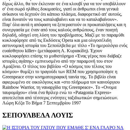
δίχως άλλο, θα τον έκλειναν σε ένα κλουβί για να τον υποβάλλουν
σ' ένα σωρό ηλίθιες δοκιμασίες, γιατί οι άνθρωποι είναι γενικά
ανίκανοι να δεχτούν ότι κάποιο πλάσμα, διαφορετικό απ' αυτούς,
είναι δυνατόν να τους καταλαβαίνει και να το καταλαβαίνουν».
Παρ' όλα αυτά η απόφαση να ξεπεραστούν οι προκαταλήψεις και η
συνεργασία με έναν από τους καλούς ανθρώπους, έναν ποιητή
δηλαδή, οδηγεί οτη λύση του προβλήματος. Μαζί με το παραμύθι
κυκλοφόρησε από τις Εκδόσεις Οpera και μια ολιγοσέλιδη
αστυνομική ιστορία του Σεπούλβεδα με τίτλο «Το ημερολόγιο ενός
ευαίσθητου killer» (μετάφραση Α. Κυριακίδη). Έχουν
κυκλοφορήσει επίσης το μυθιστόρημα «Ένας γέρος που διάβαζε
ιστορίες αγάπης» εμπνευσμένο από την παραμονή του στον
Αμαζόνιο. Ο τίτλος του βιβλίου «Ο κόσμος του τέλους του
κόσμου» θυμίζει το τραγούδι των RΕΜ που χρησιμοποίησε η
Greenpeace στην κινηματογραφική ταινία της. Το βιβλίο είναι
αφιερωμένο σε οικολόγους και «στο πλήρωμα τον καινούργιου
Rainbow Warrior, τη ναυαρχίδα της Greenpeace». Το «Ονομα
ταυρομάχου» είναι ένα θρίλερ ενώ το «Patagonia Express»
αποτελείται από τέσσερις ενότητες ταξιδιωτικών σημειώσεων.
Λώρη Κέζα Το Βήμα 7 Σεπτεμβρίου 1997
ΣΕΠΟΥΛΒΕΔΑ ΛΟΥΙΣ