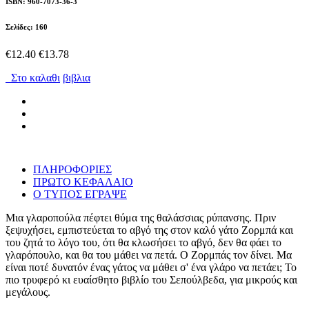
ISBN: 960-7073-36-3
Σελίδες: 160
€12.40
€13.78
Στο καλαθι
βιβλια
ΠΛΗΡΟΦΟΡΙΕΣ
ΠΡΩΤΟ ΚΕΦΑΛΑΙΟ
Ο ΤΥΠΟΣ ΕΓΡΑΨΕ
Μια γλαροπούλα πέφτει θύμα της θαλάσσιας ρύπανσης. Πριν
ξεψυχήσει, εμπιστεύεται το αβγό της στον καλό γάτο Ζορμπά και
του ζητά το λόγο του, ότι θα κλωσήσει το αβγό, δεν θα φάει το
γλαρόπουλο, και θα του μάθει να πετά. Ο Ζορμπάς τον δίνει. Μα
είναι ποτέ δυνατόν ένας γάτος να μάθει σ' ένα γλάρο να πετάει; Το
πιο τρυφερό κι ευαίσθητο βιβλίο του Σεπούλβεδα, για μικρούς και
μεγάλους.