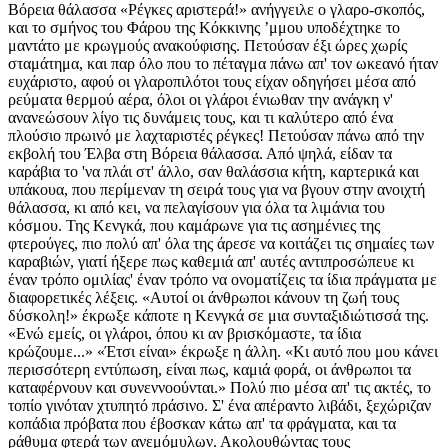
Βόρεια θάλασσα «Ρέγκες αριστερά!» ανήγγειλε ο γλαρο-σκοπός,
και το σμήνος του Φάρου της Κόκκινης ʼμμου υποδέχτηκε το
μαντάτο με κρωγμούς ανακούφισης. Πετούσαν έξι ώρες χωρίς
σταμάτημα, και παρ όλο που το πέταγμα πάνω απ' τον ωκεανό ήταν
ευχάριστο, αφού οι γλαροπιλότοι τους είχαν οδηγήσει μέσα από
ρεύματα θερμού αέρα, όλοι οι γλάροι ένιωθαν την ανάγκη ν'
ανανεώσουν λίγο τις δυνάμεις τους, και τι καλύτερο από ένα
πλούσιο πρωινό με λαχταριστές ρέγκες! Πετούσαν πάνω από την
εκβολή του Έλβα στη Βόρεια θάλασσα. Από ψηλά, είδαν τα
καράβια το 'να πλάι στ' άλλο, σαν θαλάσσια κήτη, καρτερικά και
υπάκουα, που περίμεναν τη σειρά τους για να βγουν στην ανοιχτή
θάλασσα, κι από κει, να πελαγίσουν για όλα τα λιμάνια του
κόσμου. Της Κενγκά, που καμάρωνε για τις ασημένιες της
φτερούγες, πιο πολύ απ' όλα της άρεσε να κοιτάζει τις σημαίες των
καραβιών, γιατί ήξερε πως καθεμιά απ' αυτές αντιπροσώπευε κι
έναν τρόπο ομιλίας' έναν τρόπο να ονοματίζεις τα ίδια πράγματα με
διαφορετικές λέξεις. «Αυτοί οι άνθρωποι κάνουν τη ζωή τους
δύσκολη!» έκρωξε κάποτε η Κενγκά σε μια συνταξιδιώτισσά της.
«Ενώ εμείς, οι γλάροι, όπου κι αν βρισκόμαστε, τα ίδια
κρώζουμε...» «Έτσι είναι» έκρωξε η άλλη. «Κι αυτό που μου κάνει
περισσότερη εντύπωση, είναι πως, καμιά φορά, οι άνθρωποι τα
καταφέρνουν και συνεννοούνται.» Πολύ πιο μέσα απ' τις ακτές, το
τοπίο γινόταν χτυπητό πράσινο. Σ' ένα απέραντο λιβάδι, ξεχώριζαν
κοπάδια πρόβατα που έβοσκαν κάτω απ' τα φράγματα, και τα
ράθυμα φτερά των ανεμόμυλων. Ακολουθώντας τους