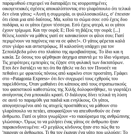
παραμυθιού επιχειρεί να διαταράξει τις ισορροπημένες
οικογενειακές σχέσεις αποκαλύπτοντας στο γλαρόπουλο ότι τελικά
δεν είναι γάτος: «Αυτή η συμμορία, οι ψυλλοσακούλες, σ' έπεισαν
ότι είσαι μια από δαύτους. Μα, κοίτα το σώμα σου: εσύ έχεις δυο
ποδάρια, κι οι γάτοι έχουν τέσσερα. Εσύ έχεις φτερά, κι οι γάτοι
έχουν τρίχωμα. Και την ουρά; Ε; Πού τη βάζεις την ουρά; [...]
θέλεις λοιπόν να μάθεις γιατί σε κανακεύουν οι φίλοι σου; Γιατί
περιμένουν να παχύνεις νια να σε φάνε!». Ο γάτος φέρεται καλά
στον γλάρο και αντιστρόφως. Η καλοσύνη υπάρχει για τον
Σεπούλβεδα μόνο στο πλαίσιο της αμοιβαιότητας. Το ίδιο και η
κακία. Σε όσους του φέρθηκαν άσχημα απαντά με το ίδιο νόμισμα.
Τις χειρότερες εμπειρίες τις έζησε στη φυλακή των δικτατόρων.
Ετσι δεν διστάζει να πει ότι θα ήθελε να δει τον Πινοσέτ να
πεθαίνει με φρικτούς πόνους από καρκίνο στον προστάτη. Γράφει
στο «Patagonia Express» ότι δεν συγχωρεί τους εχθρούς του
παρελθόντος. Όταν μαθαίνει ότι κάποιος από τους στρατιωτικούς
του φασιστικού καθεστώτος της Χιλής δολοφονήθηκε, το γιορτάζει
ανοίγοντας ένα μπουκάλι κρασί. Ο διάλογος δίνει τελικά τη λύση
σε αυτό το παραμύθι για παιδιά και ενηλίκους. Οι γάτοι,
απογοητευμένοι από τις ατυχείς προσπάθειες να μάθουν στο
γλαρόπουλο να πετάει, αποφασίζουν να απευθυνθούν σε έναν
άνθρωπο. Γιατί οι γάτοι γνωρίζουν «το νιαούρισμα της ανθρώπινης
γλώσσας». Όμως το να μιλήσει ένας γάτος σε άνθρωπο ήταν
παρακινδυνευμένο: «Ο μεγάλος κίνδυνος ήταν στο πώς θα το
'παιρναν οι άνθρωποι. Τι θα τον έκαναν ένα γάτο που μιλούσε; Το