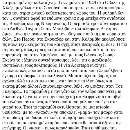
«στρατευμένος» καλλιτέχνης. Γεννημένος το 1949 στο Οβάλε της
Χιλής, μεγάλωσε στο Σαντιάγο και συμμετείχε σε κινητοποιήσεις
κατά του στρατιωτικού καθεστώτος της χώρας του. Η φυλακή δεν
τον... συνέτισε αφού τα επόμενα χρόνια συμμετείχε στο αντάρτικο
της Βολιβίας και της Νικαράγουας. Οι περισσότεροι σύντροφοι του
στο Διεθνές Τάγμα «Σιμόν Μπολιβάρ» σκοτώθηκαν. Δεν ήταν
όμως μόνο η επανάσταση που τον οδηγούσε από τη μια χώρα στην
άλλη. Στο Περού, στο Εκουαδόρ και στην Κολομβία ακολούθησε
τις καλλιτεχνικές ροπές του και σχημάτισε θεατρικές ομάδες. Η πιο
σημαντική, ίσως, εμπειρία ήταν αυτή που αποκόμισε από την
παραμονή του στον Αμαζόνιο, μαζί με τους Ινδιάνους Σουάρ.
Εκείνο το εξάμηνο συνειδητοποίησε, λέει, ότι ο μαρξισμός
ισοπεδώνει τους πολιτισμούς. Η νέα Αριστερά αναζητεί
εναλλακτικές πολιτικές μέσα από τα κινήματα και ο Σεπούλβεδα
έγκαιρα στράφηκε στο οικολογικό. Μετατοπίζει το βάρος του
αγώνα αλλά το πρότυπο του είναι πάντοτε το ίδιο: όπως και
εκατομμύρια άλλοι Λατινοαμερικάνοι θέλει να μοιάσει στον Τσε
Γκεβάρα... Το παραμύθι με τον γάτο και τον γλάρο αποπνέει μια
καλοσύνη. Ο γάτος δίνει την υπόσχεση ότι θα φροντίσει το αβγό
του γλάρου αν εκείνος πεθάνει από το πετρέλαιο που έχει στα
φτερά του. Έτσι το παραμύθι εκτυλίσσεται σε μια ιστορία
υιοθεσίας, με το «γλαρόνι» να αποκαλεί «μαμά» τον μαύρο γάτο.
Η αποδοχή του διαφορετικού, η τήρηση των υποσχέσεων και η
αφοσίωση σε αγαπημένα πρόσωπα είναι οι θεματικοί άξονες της
αφήγησης. Οι «κακοί» όμως καραδοκούν. Έτσι ο πίθηκος του