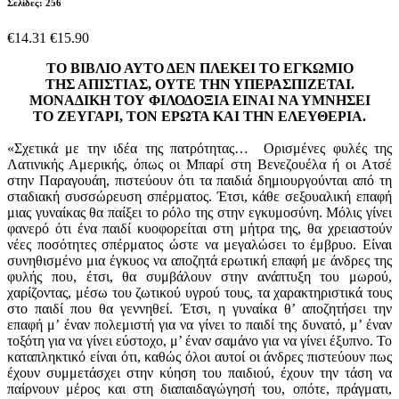
Σελίδες: 256
€14.31
€15.90
ΤΟ ΒΙΒΛΙΟ ΑΥΤΟ ΔΕΝ ΠΛΕΚΕΙ ΤΟ ΕΓΚΩΜΙΟ
ΤΗΣ ΑΠΙΣΤΙΑΣ, ΟΥΤΕ ΤΗΝ ΥΠΕΡΑΣΠΙΖΕΤΑΙ.
ΜΟΝΑΔΙΚΗ ΤΟΥ ΦΙΛΟΔΟΞΙΑ ΕΙΝΑΙ ΝΑ ΥΜΝΗΣΕΙ
ΤΟ ΖΕΥΓΑΡΙ, ΤΟΝ ΕΡΩΤΑ ΚΑΙ ΤΗΝ ΕΛΕΥΘΕΡΙΑ.
«Σχετικά με την ιδέα της πατρότητας… Ορισμένες φυλές της
Λατινικής Αμερικής, όπως οι Μπαρί στη Βενεζουέλα ή οι Ατσέ
στην Παραγουάη, πιστεύουν ότι τα παιδιά δημιουργούνται από τη
σταδιακή συσσώρευση σπέρματος. Έτσι, κάθε σεξουαλική επαφή
μιας γυναίκας θα παίξει το ρόλο της στην εγκυμοσύνη. Μόλις γίνει
φανερό ότι ένα παιδί κυοφορείται στη μήτρα της, θα χρειαστούν
νέες ποσότητες σπέρματος ώστε να μεγαλώσει το έμβρυο. Είναι
συνηθισμένο μια έγκυος να αποζητά ερωτική επαφή με άνδρες της
φυλής που, έτσι, θα συμβάλουν στην ανάπτυξη του μωρού,
χαρίζοντας, μέσω του ζωτικού υγρού τους, τα χαρακτηριστικά τους
στο παιδί που θα γεννηθεί. Έτσι, η γυναίκα θ’ αποζητήσει την
επαφή μ’ έναν πολεμιστή για να γίνει το παιδί της δυνατό, μ’ έναν
τοξότη για να γίνει εύστοχο, μ’ έναν σαμάνο για να γίνει έξυπνο. Το
καταπληκτικό είναι ότι, καθώς όλοι αυτοί οι άνδρες πιστεύουν πως
έχουν συμμετάσχει στην κύηση του παιδιού, έχουν την τάση να
παίρνουν μέρος και στη διαπαιδαγώγησή του, οπότε, πράγματι,