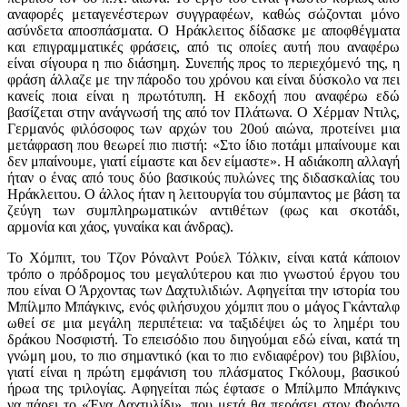
αναφορές μεταγενέστερων συγγραφέων, καθώς σώζονται μόνο
ασύνδετα αποσπάσματα. Ο Ηράκλειτος δίδασκε με αποφθέγματα
και επιγραμματικές φράσεις, από τις οποίες αυτή που αναφέρω
είναι σίγουρα η πιο διάσημη. Συνεπής προς το περιεχόμενό της, η
φράση άλλαζε με την πάροδο του χρόνου και είναι δύσκολο να πει
κανείς ποια είναι η πρωτότυπη. Η εκδοχή που αναφέρω εδώ
βασίζεται στην ανάγνωσή της από τον Πλάτωνα. Ο Χέρμαν Ντιλς,
Γερμανός φιλόσοφος των αρχών του 20ού αιώνα, προτείνει μια
μετάφραση που θεωρεί πιο πιστή: «Στο ίδιο ποτάμι μπαίνουμε και
δεν μπαίνουμε, γιατί είμαστε και δεν είμαστε». Η αδιάκοπη αλλαγή
ήταν ο ένας από τους δύο βασικούς πυλώνες της διδασκαλίας του
Ηράκλειτου. Ο άλλος ήταν η λειτουργία του σύμπαντος με βάση τα
ζεύγη των συμπληρωματικών αντιθέτων (φως και σκοτάδι,
αρμονία και χάος, γυναίκα και άνδρας).
Το Χόμπιτ, του Τζον Ρόναλντ Ρούελ Τόλκιν, είναι κατά κάποιον
τρόπο ο πρόδρομος του μεγαλύτερου και πιο γνωστού έργου του
που είναι Ο Άρχοντας των Δαχτυλιδιών. Αφηγείται την ιστορία του
Μπίλμπο Μπάγκινς, ενός φιλήσυχου χόμπιτ που ο μάγος Γκάνταλφ
ωθεί σε μια μεγάλη περιπέτεια: να ταξιδέψει ώς το λημέρι του
δράκου Νοσφιστή. Το επεισόδιο που διηγούμαι εδώ είναι, κατά τη
γνώμη μου, το πιο σημαντικό (και το πιο ενδιαφέρον) του βιβλίου,
γιατί είναι η πρώτη εμφάνιση του πλάσματος Γκόλουμ, βασικού
ήρωα της τριλογίας. Αφηγείται πώς έφτασε ο Μπίλμπο Μπάγκινς
να πάρει το «Ένα Δαχτυλίδι», που μετά θα περάσει στον Φρόντο