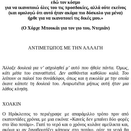
εδώ τον κόσµο
για να ικανοποιώ όλες του τις προσδοκίες, αλλά ούτε εκείνος
(και οµολογώ ότι αυτό ήταν ακόµα πιο δύσκολο για µένα)
ήρθε για να ικανοποιεί τις δικές µου.»
(Ο Χόρχε Μπουκάι για τον γιο του, Ντεμιάν)
ΑΝΤΙΜΕΤΩΠΟΣ ΜΕ ΤΗΝ ΑΛΛΑΓΗ
Άλλαξε δουλειά για ν’ ασχοληθεί μ’ αυτό που ήθελε πάντα. Όμως,
κάτι μέσα του επαναστατεί. Δεν αισθάνεται καθόλου καλά. Του
λείπουν οι παλιοί του συνάδελφοι, όπως και η ευκολία με την οποία
έκανε κάποτε τη δουλειά του. Αναρωτιέται μήπως αυτή ήταν μια
λάθος κίνηση.
ΧΟΑΚΙΝ
Ο Ηράκλειτος το περιέγραψε με απαράμιλλο τρόπο πριν από
εκατοντάδες χρόνια, με μια εικόνα: «Κανείς δεν μπαίνει δύο φορές
στο ίδιο ποτάμι». Γιατί το νερό και ο χρόνος κυλάνε αμείλικτα και,
ακόμα κι αν ξαναβουτήξει κάποιος στο ποτάμι, ούτε τα νερά θα