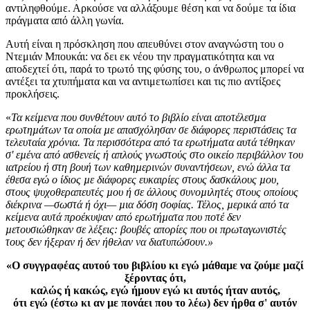
αντιληφθούμε. Αρκούσε να αλλάξουμε θέση και να δούμε τα ίδια
πράγματα από άλλη γωνία.
Αυτή είναι η πρόσκληση που απευθύνει στον αναγνώστη του ο
Ντεμιάν Μπουκάι: να δει εκ νέου την πραγματικότητα και να
αποδεχτεί ότι, παρά το τρωτό της φύσης του, ο άνθρωπος μπορεί να
αντέξει τα χτυπήματα και να αντιμετωπίσει και τις πιο αντίξοες
προκλήσεις.
«
Τα κείµενα που συνθέτουν αυτό το βιβλίο είναι αποτέλεσµα
ερωτηµάτων τα οποία µε απασχόλησαν σε διάφορες περιστάσεις τα
τελευταία χρόνια. Τα περισσότερα από τα ερωτήµατα αυτά τέθηκαν
σ' εµένα από ασθενείς ή απλούς γνωστούς στο οικείο περιβάλλον του
ιατρείου ή στη βουή των καθηµερινών συναντήσεων, ενώ άλλα τα
έθεσα εγώ ο ίδιος µε διάφορες ευκαιρίες στους δασκάλους µου,
στους ψυχοθεραπευτές µου ή σε άλλους συνοµιλητές στους οποίους
διέκρινα —σωστά ή όχι— µια δόση σοφίας. Τέλος, µερικά από τα
κείµενα αυτά προέκυψαν από ερωτήµατα που ποτέ δεν
µετουσιώθηκαν σε λέξεις: βουβές απορίες που οι πρωταγωνιστές
τους δεν ήξεραν ή δεν ήθελαν να διατυπώσουν.»
«Ο συγγραφέας αυτού του βιβλίου κι εγώ µάθαµε να ζούµε µαζί
ξέροντας ότι,
καλώς ή κακώς, εγώ ήµουν εγώ κι αυτός ήταν αυτός,
ότι εγώ (έστω κι αν µε πονάει που το λέω) δεν ήρθα σ' αυτόν