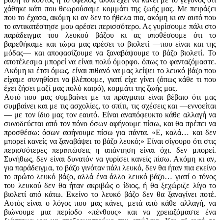
χάθηκε κάτι που θεωρούσαμε κομμάτι της ζωής μας. Με πειράζει
που το έχασα, ακόμη κι αν δεν το ήθελα πια, ακόμη κι αν αυτό που
το αντικατέστησε μου αρέσει περισσότερο. Ας γυρίσουμε πάλι στο
παράδειγμα του λευκού βάζου κι ας υποθέσουμε ότι το
βαρεθήκαμε και τώρα μας αρέσει το βιολετί —που είναι και της
μόδας— και αποφασίζουμε να ξαναβάψουμε το βάζο βιολετί. Το
αποτέλεσμα μπορεί να είναι πολύ όμορφο. όπως το φανταζόμαστε.
Ακόμη κι έτσι όμως, είναι πιθανό να μας λείψει το λευκό βάζο που
είχαμε συνηθίσει να βλέπουμε, γιατί είχε γίνει (όπως κάθε τι που
έχει ζήσει μαζί μας πολύ καιρό), κομμάτι της ζωής μας.
Αυτό που μας συμβαίνει με τα πράγματα είναι βέβαιο ότι μας
συμβαίνει και με τις ασχολίες, το σπίτι, τις σχέσεις και —εννοείται
— με τον ίδιο μας τον εαυτό. Είναι αναπόφευκτο κάθε αλλαγή να
συνοδεύεται από τον πόνο όσων αφήνουμε πίσω, και θα πρέπει να
προσθέσω: όσων αφήνουμε πίσω για πάντα. «Ε, καλά… και δεν
μπορεί κανείς να ξαναβάψει το βάζο λευκό;» Είναι σίγουρο ότι στις
περισσότερες περιπτώσεις η απάντηση είναι όχι. δεν μπορεί.
Συνήθως, δεν είναι δυνατόν να γυρίσει κανείς πίσω. Ακόμη κι αν,
για παράδειγμα, το βάζο γινόταν πάλι λευκό, δεν θα ήταν πια εκείνο
το πρώτο λευκό βάζο, αλλά ένα άλλο λευκό βάζο… γιατί ο τόνος
του λευκού δεν θα ήταν ακριβώς ο ίδιος, ή θα ξεχώριζε λίγο το
βιολετί από κάτω. Εκείνο το λευκό βάζο δεν θα ξαναγίνει ποτέ.
Αυτός είναι ο λόγος που μας κάνει, μετά από κάθε αλλαγή, να
βιώνουμε μια περίοδο «πένθους» και να χρειαζόμαστε ένα