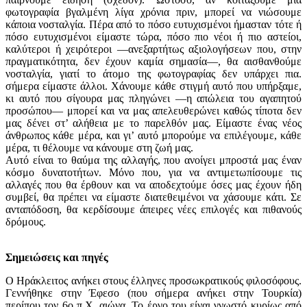
φωτογραφία βγαλμένη λίγα χρόνια πριν, μπορεί να νιώσουμε
κάποια νοσταλγία. Πέρα από το πόσο ευτυχισμένοι ήμασταν τότε ή
πόσο ευτυχισμένοι είμαστε τώρα, πόσο πιο νέοι ή πιο αστείοι,
καλύτεροι ή χειρότεροι —ανεξαρτήτως αξιολογήσεων που, στην
πραγματικότητα, δεν έχουν καμία σημασία—, θα αισθανθούμε
νοσταλγία, γιατί το άτομο της φωτογραφίας δεν υπάρχει πια.
σήμερα είμαστε άλλοι. Χάνουμε κάθε στιγμή αυτό που υπήρξαμε,
κι αυτό που σίγουρα μας πληγώνει —η απώλεια του αγαπητού
προσώπου— μπορεί και να μας απελευθερώνει καθώς τίποτα δεν
μας δένει στ’ αλήθεια με το παρελθόν μας. Είμαστε ένας νέος
άνθρωπος κάθε μέρα, και γι’ αυτό μπορούμε να επιλέγουμε, κάθε
μέρα, τι θέλουμε να κάνουμε στη ζωή μας.
Αυτό είναι το θαύμα της αλλαγής, που ανοίγει μπροστά μας έναν
κόσμο δυνατοτήτων. Μόνο που, για να αντιμετωπίσουμε τις
αλλαγές που θα έρθουν και να αποδεχτούμε όσες μας έχουν ήδη
συμβεί, θα πρέπει να είμαστε διατεθειμένοι να χάσουμε κάτι. Σε
ανταπόδοση, θα κερδίσουμε άπειρες νέες επιλογές και πιθανούς
δρόμους.
Σημειώσεις και πηγές
Ο Ηράκλειτος ανήκει στους έλληνες προσωκρατικούς φιλοσόφους.
Γεννήθηκε στην Έφεσο (που σήμερα ανήκει στην Τουρκία)
περίπου τον 6ο π.Χ. αιώνα. Το έργο του είναι γνωστό κυρίως από