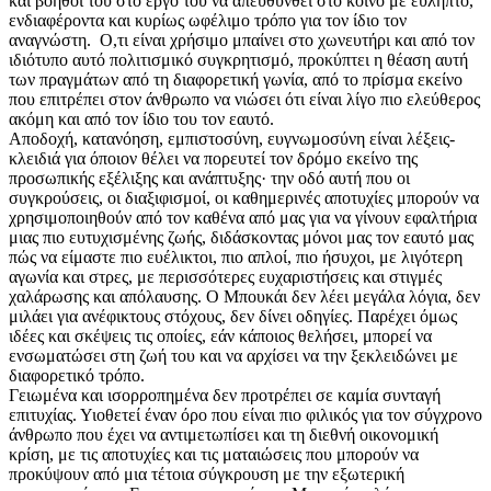
και βοηθοί του στο έργο του να απευθυνθεί στο κοινό με εύληπτο,
ενδιαφέροντα και κυρίως ωφέλιμο τρόπο για τον ίδιο τον
αναγνώστη. Ο,τι είναι χρήσιμο μπαίνει στο χωνευτήρι και από τον
ιδιότυπο αυτό πολιτισμικό συγκρητισμό, προκύπτει η θέαση αυτή
των πραγμάτων από τη διαφορετική γωνία, από το πρίσμα εκείνο
που επιτρέπει στον άνθρωπο να νιώσει ότι είναι λίγο πιο ελεύθερος
ακόμη και από τον ίδιο του τον εαυτό.
Αποδοχή, κατανόηση, εμπιστοσύνη, ευγνωμοσύνη είναι λέξεις-
κλειδιά για όποιον θέλει να πορευτεί τον δρόμο εκείνο της
προσωπικής εξέλιξης και ανάπτυξης· την οδό αυτή που οι
συγκρούσεις, οι διαξιφισμοί, οι καθημερινές αποτυχίες μπορούν να
χρησιμοποιηθούν από τον καθένα από μας για να γίνουν εφαλτήρια
μιας πιο ευτυχισμένης ζωής, διδάσκοντας μόνοι μας τον εαυτό μας
πώς να είμαστε πιο ευέλικτοι, πιο απλοί, πιο ήσυχοι, με λιγότερη
αγωνία και στρες, με περισσότερες ευχαριστήσεις και στιγμές
χαλάρωσης και απόλαυσης. Ο Μπουκάι δεν λέει μεγάλα λόγια, δεν
μιλάει για ανέφικτους στόχους, δεν δίνει οδηγίες. Παρέχει όμως
ιδέες και σκέψεις τις οποίες, εάν κάποιος θελήσει, μπορεί να
ενσωματώσει στη ζωή του και να αρχίσει να την ξεκλειδώνει με
διαφορετικό τρόπο.
Γειωμένα και ισορροπημένα δεν προτρέπει σε καμία συνταγή
επιτυχίας. Υιοθετεί έναν όρο που είναι πιο φιλικός για τον σύγχρονο
άνθρωπο που έχει να αντιμετωπίσει και τη διεθνή οικονομική
κρίση, με τις αποτυχίες και τις ματαιώσεις που μπορούν να
προκύψουν από μια τέτοια σύγκρουση με την εξωτερική