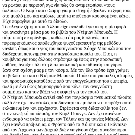
να ρωτάει με περισσή αγωνία πώς θα αντιμετωπίσει «τους
άλλους». Ο Καμύ και ο Σαρτρ για μια στιγμή έβγαλαν τα ξίφη τους
στο μυαλό μου και αμέσως μετά τα απόθεσαν κουρασμένοι κάτω.
Είχε παραγίνει με αυτό το δίπολο.
Το φλέγον ζήτημα του Αλλου είχε αναδυθεί για ακόμη μία φορά
και ανακίνησε μέσα μου το βιβλίο του Ντέμιαν Μπουκάι. Η
σύμπτωση διευρύνθηκε, καθώς ο έτερος διπλανός μου
παρευρισκόμενος αποδείχθηκε ψυχοθεραπευτής της μεθόδου
Gestalt, όπως και ο γιος του πασίγνωστου Χόρχε Μπουκάι που τον
διαδέχεται πετυχημένα στην παγκόσμια πορεία του. Ετσι, η
κουβέντα για τους άλλους στράφηκε αμέσως στην προσωπική
ευθύνη, άνοιξε πάλι στη διαπροσωπική κατεύθυνση και γύρισε
ξανά στη σχέση μας με τον κόσμο. Με τον ίδιο τρόπο έχει γράψει
το βιβλίο του και ο Ντέμιαν Μπουκάι. Πρόκειται για απλές ιστορίες
και προσωπικές καταθέσεις από την επαγγελματική του εμπειρία,
αλλά με ένα ύφος δημιουργικό που κάνει τον αναγνώστη
συμμέτοχο και τον βάζει να σκεφτεί για τον εαυτό του.
Ο Ντέμιαν Μπουκάι αντλεί από τον παγκόσμιο πνευματικό πλούτο,
αλλά δεν έχει αναστολές και διανοητικά εμπόδια να το πράξει αυτό
εκλαϊκευμένα και ευχάριστα. Στρέφεται στη διδασκαλία του ζεν,
στην κινεζική παράδοση, τον Καρλ Γιουνγκ. Δεν έχει κανέναν
ενδοιασμό να φτάσει μέχρι τον Τόλκιν και τις ταινίες Μάτριξ. Δεν
έχει κανένα πρόβλημα, ο Φρόντο από τα Χόμπιτ και ο Γκάνταλφ
από τον Αρχοντα των Δαχτυλιδιών να γίνουν άξιοι συνοδοιπόροι