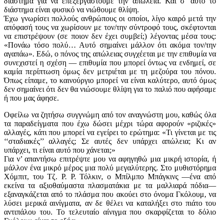
διάστημα για να επεξεργαστούμε την απώλεια. Και σ’ αυτό το
διάστημα είναι φυσικό να νιώθουμε θλίψη.
Έχω γνωρίσει πολλούς ανθρώπους οι οποίοι, λίγο καιρό μετά την
απόφασή τους να χωρίσουν με τον/την σύντροφό τους, σκέφτονται
να επιστρέψουν (σε ποιον δεν έχει συμβεί;) λέγοντας μέσα τους:
«Πονάω τόσο πολύ… Αυτό σημαίνει μάλλον ότι ακόμα τον/την
αγαπάω». Εδώ, ο πόνος της απώλειας συγχέεται με την επιθυμία να
συνεχιστεί η σχέση — επιθυμία που μπορεί όντως να ενδημεί, σε
καμία περίπτωση όμως δεν μετριέται με τη μεζούρα του πόνου.
Όπως είπαμε, το καινούργιο μπορεί να είναι καλύτερο, αυτό όμως
δεν σημαίνει ότι δεν θα νιώσουμε θλίψη για το παλιό που αφήσαμε
ή που μας άφησε.
Οφείλω να ζητήσω συγγνώμη από τον αναγνώστη μου, καθώς όλα
τα παραδείγματα που έχω δώσει μέχρι τώρα αφορούν «ριζικές»
αλλαγές, κάτι που μπορεί να εγείρει το ερώτημα: «Τι γίνεται με τις
‘‘σταδιακές’’ αλλαγές; Σε αυτές δεν υπάρχει απώλεια; Κι αν
υπάρχει, τι είναι αυτό που χάνεται;»
Για ν’ απαντήσω επιτρέψτε μου να αφηγηθώ μια μικρή ιστορία, ή
μάλλον ένα μικρό μέρος μια πολύ μεγαλύτερης. Στο μυθιστόρημα
Χόμπιτ, του Τζ. Ρ. Ρ. Τόλκιν, ο Μπίλμπο Μπάγκινς —ένα από
εκείνα τα αξιοθαύμαστα πλασματάκια με τα μαλλιαρά πόδια—
εξαναγκάζεται από το πλάσμα που ακούει στο όνομα Γκόλουμ, να
λύσει μερικά αινίγματα, αν δε θέλει να καταλήξει στο πιάτο του
αντιπάλου του. Το τελευταίο αίνιγμα που σκαρφίζεται το δόλιο