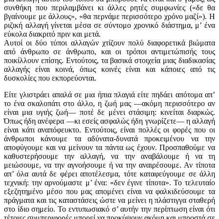
συνθήκη που περιλαμβάνει κι άλλες ρητές συμφωνίες («δε θα
βγαίνουμε με άλλους», «θα περνάμε περισσότερο χρόνο μαζί»). Η
ριζική αλλαγή γίνεται μέσα σε σύντομο χρονικό διάστημα, μ’ ένα
εύκολα διακριτό πριν και μετά.
Αυτοί οι δύο τύποι αλλαγών χτίζουν πολύ διαφορετικά βιώματα
από άνθρωπο σε άνθρωπο, και οι τρόποι αντιμετώπισής τους
ποικίλλουν επίσης. Εντούτοις, τα βασικά στοιχεία μιας διαδικασίας
αλλαγής είναι κοινά, όπως κοινές είναι και κάποιες από τις
δυσκολίες που εκπο­ρεύονται.
Είτε γλιστράει απαλά σε μια ήπια πλαγιά είτε πηδάει από­τομα απ’
το ένα σκαλοπάτι στο άλλο, η ζωή μας —ακόμη περισσότερο αν
είναι μια υγιής ζωή— ποτέ δε μένει στάσιμη: κινείται διαρκώς.
Όπως ήδη ανέφερα —κι εσείς ασφαλώς ήδη γνωρίζετε— η αλλαγή
είναι κάτι αναπόφευκτο. Εντούτοις, είναι πολλές οι φορές που οι
άνθρωποι κάνουμε τα αδύνατα-δυνατά προκειμένου να την
αποφύγουμε και να μείνουν τα πάντα ως έχουν. Προσπαθούμε να
καθυστερήσουμε την αλλαγή, να την αναβάλουμε ή να τη
μειώσουμε, να την αγνοήσουμε ή να την αναιρέσουμε. Αν τίποτα
απ’ όλα αυτά δε φέρει αποτέλεσμα, τότε καταφεύγουμε σε άλλη
τεχνική: την αρνούμαστε μ’ ένα: «δεν έγινε τίποτα». Το τελευταίο
εξεζητημένο μέσο που μας απομένει είναι να φαλκιδεύσουμε τα
πράγματα και τις καταστάσεις ώστε να μείνει η πλάστιγγα σταθερή
στο ίδιο σημείο. Το εντυπωσιακό σ’ αυτήν την περίπτωση είναι ότι
τέτοιες συμπεριφορές μπορεί να προκύψουν ακόμη και μπροστά σε