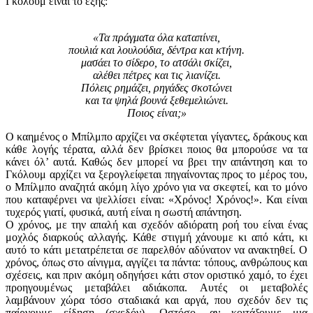
Γκόλουμ είναι το εξής:
«Τα πράγματα όλα καταπίνει,
πουλιά και λουλούδια, δέντρα και κτήνη.
μασάει το σίδερο, το ατσάλι σκίζει,
αλέθει πέτρες και τις λιανίζει.
Πόλεις ρημάζει, ρηγάδες σκοτώνει
και τα ψηλά βουνά ξεθεμελιώνει.
Ποιος είναι;»
Ο καημένος ο Μπίλμπο αρχίζει να σκέφτεται γίγαντες, δράκους και
κάθε λογής τέρατα, αλλά δεν βρίσκει ποιος θα μπορούσε να τα
κάνει όλ’ αυτά. Καθώς δεν μπορεί να βρει την απάντηση και το
Γκόλουμ αρχίζει να ξερογλείφεται πηγαίνοντας προς το μέρος του,
ο Μπίλμπο αναζητά ακόμη λίγο χρόνο για να σκεφτεί, και το μόνο
που καταφέρνει να ψελλίσει είναι: «Χρόνος! Χρόνος!». Και είναι
τυχερός γιατί, φυσικά, αυτή είναι η σωστή απάντηση.
Ο χρόνος, με την απαλή και σχεδόν αδιόρατη ροή του είναι ένας
μοχλός διαρκούς αλλαγής. Κάθε στιγμή χάνουμε κι από κάτι, κι
αυτό το κάτι μετατρέπεται σε παρελθόν αδύνατον να ανακτηθεί. Ο
χρόνος, όπως στο αίνιγμα, αγγίζει τα πάντα: τόπους, ανθρώπους και
σχέσεις, και πριν ακόμη οδηγήσει κάτι στον οριστικό χαμό, το έχει
προηγουμένως μεταβάλει αδιάκοπα. Αυτές οι μεταβολές
λαμβάνουν χώρα τόσο σταδιακά και αργά, που σχεδόν δεν τις
παίρνουμε είδηση (σχεδόν). Ωστόσο, αν κοιτάξουμε μια