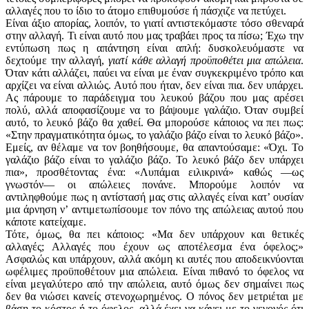
αλλαγές που το ίδιο το άτομο επιθυμούσε ή πάσχιζε να πετύχει.
Είναι άξιο απορίας, λοιπόν, το γιατί αντιστεκόμαστε τόσο σθεναρά
στην αλλαγή. Τι είναι αυτό που μας τρα­βάει προς τα πίσω; Έχω την
εντύπωση πως η απάντηση είναι απλή: δυσκολευόμαστε να
δεχτούμε την αλλαγή,
γιατί κάθε αλλαγή προϋποθέτει μια απώλεια
.
Όταν κάτι αλλάζει, παύει να είναι με έναν συγκεκριμένο τρόπο και
αρχίζει να είναι αλλιώς. Αυτό που ήταν, δεν είναι πια. δεν υπάρχει.
Ας πάρουμε το παράδειγμα του λευκού βάζου που μας αρέσει
πολύ, αλλά αποφασίζουμε να το βάψουμε γαλάζιο. Όταν συμβεί
αυτό, το λευκό βάζο θα χαθεί. Θα μπορούσε κάποιος να πει πως:
«Στην πραγματικότητα όμως, το γαλάζιο βάζο είναι το λευκό βάζο».
Εμείς, αν θέλαμε να τον βοηθήσουμε, θα απαντούσαμε: «Όχι. Το
γαλάζιο βάζο είναι το γαλάζιο βάζο. Το λευκό βάζο δεν υπάρχει
πια», προσθέτοντας ένα: «Λυπάμαι ειλικρινά» καθώς —ως
γνωστόν— οι απώλειες πονάνε. Μπορούμε λοιπόν να
αντιληφθούμε πως η αντίστασή μας στις αλλαγές είναι κατ’ ουσίαν
μια άρνηση ν’ αντιμετωπίσουμε τον πόνο της απώλειας αυτού που
κάποτε κατείχαμε.
Τότε, όμως, θα πει κάποιος: «Μα δεν υπάρχουν και θετικές
αλλαγές; Αλλαγές που έχουν ως αποτέλεσμα ένα όφελος;»
Ασφαλώς και υπάρχουν, αλλά ακόμη κι αυτές που αποδεικνύονται
ωφέλιμες προϋποθέτουν μια απώλεια. Είναι πιθανό το όφελος να
είναι μεγαλύτερο από την απώλεια, αυτό όμως δεν σημαίνει πως
δεν θα νιώσει κανείς στενοχωρημένος. Ο πόνος δεν μετριέται με
βάση το κόστος ή το όφελος, αλλά έχει να κάνει με το γεγονός ότι