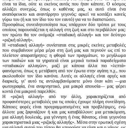
είναι τα ίδια, ούτε κι εκείνος αυτός που ήταν κάποτε. Ο κόσμος
αλλάζει συνεχώς, όπως ο καθένας μας, κι αυτό είναι ένα
αναπόφευκτο και αναντίρρητο γεγονός: αρκεί να κοιτάξει κανείς
γύρω του (ή και τον ίδιο του τον εαυτό) για να το διαπιστώσει.
Προσφάτως συνειδητοποίησα πως υπάρχουν δύο τρόποι με τους
οποίους παρουσιάζεται η αλλαγή στη ζωή και στο περιβάλλον μας:
τον πρώτο θα τον ονόμαζα «σταδιακή αλλαγή» και τον δεύτερο
«ριζική αλλαγή».
Η «σταδιακή αλλαγή» συνίσταται στις μικρές εκείνες μεταβολές
που συμβαίνουν μέρα μέρα στη ζωή μας και περνούν ως επί το
πλείστον απαρατήρητες: η φθορά των πραγμάτων, το μεγάλωμα
των παιδιών και τα γηρατειά είναι μερικά τυπικά παραδείγματα
«σταδιακών αλλαγών», μαζί με κάποια άλλα πιο «λεπτά»
φαινόμενα, όπως η μετάβαση από τον έρωτα στην αγάπη π.χ., που
ακολουθούν τον ίδιο κανόνα. Αυτές οι αλλαγές είναι αργές και
διαρκείς, γι’ αυτό τις αντιλαμβανόμαστε μόνο όταν κάτι —μια
φωτογραφία, ένα αναμνηστικό, μια μακρά απουσία— μας φέρει
κοντά ένα μακρινό παρελθόν.
Η «ριζική αλλαγή» από την άλλη, χαρακτηρίζεται από
προφανέστερες μεταβολές για τις οποίες έχουμε πλήρη συνείδηση.
Κάποιες φορές είναι προγραμματισμένες και προβλέψιμες, ενώ
άλλοτε μας ξαφνιάζουν ή και μας καταβάλλουν: μια μετακόμιση,
μια αλλαγή δουλειάς, μια γέννηση ή ένας θάνατος, είναι γεγονότα
χαρακτηριστικά μιας «ριζικής αλλαγής». Μέσα στην ερωτική σχέση
μια αλλαγή αυτού του τύπου θα μπορούσε να είναι και ο γάμος, ως