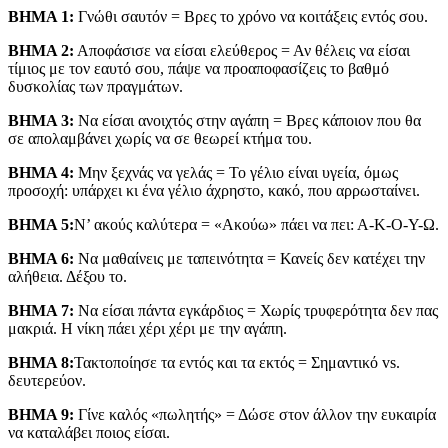
ΒΗΜΑ 1:
Γνώθι σαυτόν = Βρες το χρόνο να κοιτάξεις εντός σου.
ΒΗΜΑ 2:
Αποφάσισε να είσαι ελεύθερος = Αν θέλεις να είσαι
τίμιος με τον εαυτό σου, πάψε να προαποφασίζεις το βαθμό
δυσκολίας των πραγμάτων.
ΒΗΜΑ 3:
Να είσαι ανοιχτός στην αγάπη = Βρες κάποιον που θα
σε απολαμβάνει χωρίς να σε θεωρεί κτήμα του.
ΒΗΜΑ 4:
Μην ξεχνάς να γελάς = Το γέλιο είναι υγεία, όμως
προσοχή: υπάρχει κι ένα γέλιο άχρηστο, κακό, που αρρωσταίνει.
ΒΗΜΑ 5:
Ν’ ακούς καλύτερα = «Ακούω» πάει να πει: Α-Κ-Ο-Υ-Ω.
ΒΗΜΑ 6:
Να μαθαίνεις με ταπεινότητα = Κανείς δεν κατέχει την
αλήθεια. Δέξου το.
ΒΗΜΑ 7:
Να είσαι πάντα εγκάρδιος = Χωρίς τρυφερότητα δεν πας
μακριά. Η νίκη πάει χέρι χέρι με την αγάπη.
ΒΗΜΑ 8:
Τακτοποίησε τα εντός και τα εκτός = Σημαντικό vs.
δευτερεύον.
ΒΗΜΑ 9:
Γίνε καλός «πωλητής» = Δώσε στον άλλον την ευκαιρία
να καταλάβει ποιος είσαι.