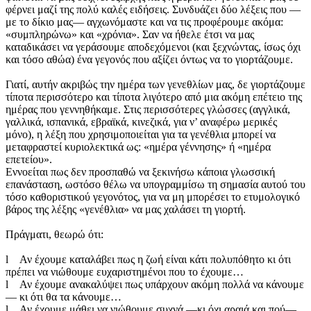
φέρνει μαζί της πολύ καλές ειδήσεις. Συνδυάζει δύο λέξεις που —
με το δίκιο μας— αγχωνόμαστε και να τις προφέρουμε ακόμα:
«συμπληρώνω» και «χρόνια». Σαν να ήθελε έτσι να μας
καταδικάσει να γεράσουμε αποδεχόμενοι (και ξεχνώντας, ίσως όχι
και τόσο αθώα) ένα γεγονός που αξίζει όντως να το γιορτάζουμε.
Γιατί, αυτήν ακριβώς την ημέρα των γενεθλίων μας, δε γιορτάζουμε
τίποτα περισσότερο και τίποτα λιγότερο από μια ακόμη επέτειο της
ημέρας που γεννηθήκαμε. Στις περισσότερες γλώσσες (αγγλικά,
γαλλικά, ισπανικά, εβραϊκά, κινεζικά, για ν’ αναφέρω μερικές
μόνο), η λέξη που χρησιμοποιείται για τα γενέθλια μπορεί να
μεταφραστεί κυριολεκτικά ως: «ημέρα γέννησης» ή «ημέρα
επετείου».
Εννοείται πως δεν προσπαθώ να ξεκινήσω κάποια γλωσσική
επανάσταση, ωστόσο θέλω να υπογραμμίσω τη σημασία αυτού του
τόσο καθοριστικού γεγονότος, για να μη μπορέσει το ετυμολογικό
βάρος της λέξης «γενέθλια» να μας χαλάσει τη γιορτή.
Πράγματι, θεωρώ ότι:
l Αν έχουμε καταλάβει πως η ζωή είναι κάτι πολυπόθητο κι ότι
πρέπει να νιώθουμε ευχαριστημένοι που το έχουμε…
l Αν έχουμε ανακαλύψει πως υπάρχουν ακόμη πολλά να κάνουμε
— κι ότι θα τα κάνουμε…
l Αν έχουμε μάθει να νιώθουμε συχνά —κι όχι αραιά και πού—