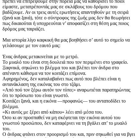
πρέπει να επιτρέψουμε στην πορεία μας να καθορίσει το ποιοι
είμαστε, μετατρέποντάς μας σε σκλάβους του δρόμου που
βαδίζουμε. Αν οι τρεις αυτές ερωτήσεις απαντηθούν με τη σειρά
(ξανά και ξανά), τότε ο σύντροφος της ζωής μας δεν θα θεωρήσει
πως δικαιούται ή υποχρεούται ν’ αποφασίζει στη θέση μας ποιος
δρόμος μας ταιριάζει.
Μια ιστορία λίγο καφκική θα μας βοηθήσει σ’ αυτό το σημείο να
γελάσουμε με τον εαυτό μας:
Ένας άνδρας μετακινείται με το μετρό.
Το μυαλό του είναι στη δουλειά που τον περιμένει στο γραφείο.
Ξαφνικά, σηκώνει το βλέμμα του και βλέπει τον άνδρα στο
απέναντι κάθισμα να τον κοιτάζει επίμονα.
Αφηρημένος, δεν καταλαβαίνει πως αυτό που βλέπει είναι η
αντανάκλαση της εικόνας του στο τζάμι.
«Από πού τον ξέρω αυτόν τον τύπο;» αναρωτιέται παρατηρώντας
ότι το πρόσωπο του είναι γνωστό.
Κοιτάζει ξανά, και η εικόνα —προφανώς— του ανταποδίδει το
βλέμμα.
«Κι αυτός με ξέρει από κάπου» λέει από μέσα του.
Όσο κι αν προσπαθεί να μη σκέφτεται την εικόνα αυτού του
γνωστού προσώπου, δεν καταφέρνει να τη βγάλει απ’ το μυαλό
του.
Ο άνδρας φτάνει στον προορισμό του και, πριν σηκωθεί για να βγει