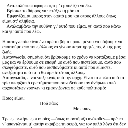
Ανα-καλύπτω: αφαιρώ ό,τι μ’ εμποδίζει να δω.
Βρίσκω το θάρρος να πετάξω τη μάσκα.
Εμφανίζομαι μπρος στον εαυτό μου και στους άλλους όπως
είμαι στ’ αλήθεια.
Αναλαμβάνω την ευθύνη γι’ αυτό που είμαι, γι’ αυτό που κάνω
και γι’ αυτό που λέω.
Η αυτογνωσία είναι ένα πρώτο βήμα προκειμένου να πάψουμε να
απαιτούμε από τους άλλους να γίνουν παρατηρητές της δικής μας
ζωής.
Αυτογνωσία, σημαίνει ότι βρίσκουμε το χρόνο να κοιτάξουμε μέσα
μας και να έρθουμε σε επαφή με αυτό που πιστεύουμε, αυτό που
σκεφτόμαστε, αυτό που αισθανόμαστε κι αυτό που είμαστε,
ανεξάρτητα από το τι θα άρεσε στους άλλους.
Αυτογνωσία, είναι να ξεκινάς από την αρχή. Είναι το πρώτο από τα
τρία υπαρξιακά ερωτήματα που συνοδεύουν τον άνθρωπο από
αρχαιοτάτων χρόνων κι εμφανίζονται σε κάθε πολιτισμό:
Ποιος είμαι;
Πού πάω;
Με ποιον;
Τρεις ερωτήσεις οι οποίες —όπως υποστήριζα ανέκαθεν— πρέπει
ν’ απαντώνται μ’ αυτήν ακριβώς τη σειρά, για τον απλό λόγο ότι δεν