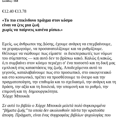
Σελίδες: 168
€12.40
€13.78
«Το πιο επικίνδυνο πράγμα στον κόσμο
είναι να ζεις μια ζωή
χωρίς να παίρνεις κανένα ρίσκο.»
Εμείς, ως άνθρωποι της Δύσης, έχουμε ανάγκη να επεμβαίνουμε,
να χειραγωγούμε, να προσανατολίζουμε και να ρυθμίζουμε.
Θέλουμε να νιώθουμε πως είμαστε οι διεκπεραιωτές των νόμων
του σύμπαντος — και αυτό δεν το βρίσκω κακό. Καλώς ή κακώς,
ό,τι συμβαίνει στον κόσμο περιέχει σ' ένα ποσοστό και τη δική μας
εμπλοκή στις καταστάσεις της ζωής. Αποδεχόμενοι αυτό το
γεγονός, καταλαβαίνουμε πως στο προσωπικό, στο οικογενειακό
και στο κοινωνικό, πρέπει να προσθέσουμε το όνειρο και την
πραγματοποίηση, την επιθυμία και το σχεδιασμό, την ανάγκη και τη
δράση, την αξία και τη δουλειά, την υπομονή και το ρυθμό, την
επιμονή και τη δημιουργικότητα.
Χόρχε Μπουκάι
Σε αυτό το βιβλίο ο Χόρχε Μπουκάι μελετά πολύ συγκεκριμένα
‘‘βήματα ζωής’’ τα οποία δεν ακολουθούν πάντα την κρατούσα
άποψη. Πράγματι, είναι ένας συγγραφέας βιβλίων ψυχολογίας που