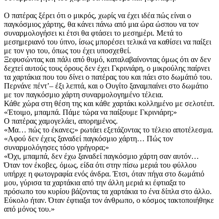
Ο πατέρας ξέρει ότι ο μικρός, χωρίς να έχει ιδέα πώς είναι ο
παγκόσμιος χάρτης, θα κάνει πάνω από μια ώρα ώσπου να τον
συναρμολογήσει κι έτσι θα φτάσει το μεσημέρι. Μετά το
μεσημεριανό του ύπνο, ίσως μπορέσει τελικά να καθίσει να παίξει
με τον γιο του, όπως του έχει υποσχεθεί.
Ξεφυσώντας και πάλι από θυμό, καταλαβαίνοντας όμως ότι αν δεν
δεχτεί αυτούς τους όρους δεν έχει Γκρινιάρη, ο μικρούλης παίρνει
τα χαρτάκια που του δίνει ο πατέρας του και πάει στο δωμάτιό του.
Περνάνε πέντ’– έξι λεπτά, και ο Ουγίτο ξαναμπαίνει στο δωμάτιο
με τον παγκόσμιο χάρτη συναρμολογημένο τέλεια.
Κάθε χώρα στη θέση της και κάθε χαρτάκι κολλημένο με σελοτέιπ.
«Έτοιμο, μπαμπά. Πάμε τώρα να παίξουμε Γκρινιάρη;»
Ο πατέρας χαμογελάει, απορημένος.
«Μα… πώς το έκανες;» ρωτάει εξετάζοντας το τέλειο αποτέλεσμα.
«Αφού δεν έχεις ξαναδεί παγκόσμιο χάρτη… Πώς τον
συναρμολόγησες τόσο γρήγορα;»
«Όχι, μπαμπά, δεν έχω ξαναδεί παγκόσμιο χάρτη σαν αυτόν…
Όταν τον έκοβες, όμως, είδα ότι στην πίσω μεριά του φύλλου
υπήρχε η φωτογραφία ενός άνδρα. Έτσι, όταν πήγα στο δωμάτιό
μου, γύρισα τα χαρτάκια από την άλλη μεριά κι έφτιαξα το
πρόσωπο του κυρίου βάζοντας τα χαρτάκια το ένα δίπλα στο άλλο.
Εύκολο ήταν. Όταν έφτιαξα τον άνθρωπο, ο κόσμος τακτοποιήθηκε
από μόνος του.»