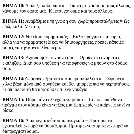
ΒΗΜΑ 10:
Διάλεξε καλή παρέα = Για να μη χάσουμε τους άλλους,
χάνουμε τον εαυτό μας. Κι έτσι χάνουμε και τους άλλους.
ΒΗΜΑ 11:
Αναβάθμισε τη γνώση σου χωρίς προκαταλήψεις = Ως
εδώ, καλά. Μετά τι;
ΒΗΜΑ 12:
Να είσαι ευρηματικός = Καλό πράγμα η εμπειρία,
αλλά για να οραματιστείς και να δημιουργήσεις, πρέπει κάποιες
φορές να την κάνεις λίγο πέρα.
ΒΗΜΑ 13:
Αξιοποίησε το χρόνο σου = Ωραίες οι ευχάριστες
εκπλήξεις. Δική σου υπόθεση να τις αφήσεις να μπουν στο δρόμο
σου.
ΒΗΜΑ 14:
Απόφυγε εξαρτήσεις και προσκολλήσεις = Σηκώνεις
χίλια βάρη μόνο από συνήθεια και δεν μπορείς πια να περπατήσεις.
Τι απ’ όλ’ αυτά θα κρατούσες σ’ ένα ναυάγιο;
ΒΗΜΑ 15:
Πάρε μόνο ελεγχόμενα ρίσκα = Το πιο επικίνδυνο
πράγμα στον κόσμο είναι να ζεις μια ζωή χωρίς να παίρνεις κανένα
ρίσκο.
ΒΗΜΑ 16:
Διαπραγματεύσου τα αναγκαία = Προτιμώ να
εγκαταλείπω παρά να θυσιάζομαι. Προτιμώ να συμφωνώ παρά να
διαπραγματεύομαι.