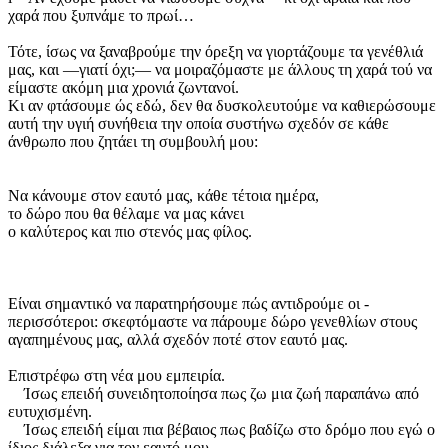
χαρά που ξυπνάμε το πρωί…
Τότε, ίσως να ξαναβρούμε την όρεξη να γιορτάζουμε τα γενέθλιά
μας, και —γιατί όχι;— να μοιραζόμαστε με άλλους τη χαρά τού να
είμαστε ακόμη μια χρονιά ζωντανοί.
Κι αν φτάσουμε ώς εδώ, δεν θα δυσκολευτούμε να καθιερώσουμε
αυτή την υγιή συνήθεια την οποία συστήνω σχεδόν σε κάθε
άνθρωπο που ζητάει τη συμβουλή μου:
Να κάνουμε στον εαυτό μας, κάθε τέτοια ημέρα,
το δώρο που θα θέλαμε να μας κάνει
ο καλύτερος και πιο στενός μας φίλος.
Είναι σημαντικό να παρατηρήσουμε πώς αντιδρούμε οι ­
περισσότεροι: σκεφτόμαστε να πάρουμε δώρο γενεθλίων στους
αγαπημένους μας, αλλά σχεδόν ποτέ στον εαυτό μας.
Επιστρέφω στη νέα μου εμπειρία.
Ίσως επειδή συνειδητοποίησα πως ζω μια ζωή παραπάνω από
ευτυχισμένη.
Ίσως επειδή είμαι πια βέβαιος πως βαδίζω στο δρόμο που εγώ ο
ίδιος διάλεξα για τον εαυτό μου.