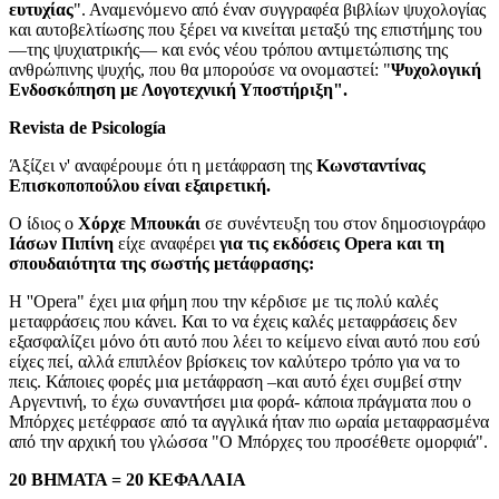
ευτυχίας
". Αναμενόμενο από έναν συγγραφέα βιβλίων ψυχολογίας
και αυτοβελτίωσης που ξέρει να κινείται μεταξύ της επιστήμης του
—της ψυχιατρικής— και ενός νέου τρόπου αντιμετώπισης της
ανθρώπινης ψυχής, που θα μπορούσε να ονομαστεί: "
Ψυχολογική
Ενδοσκόπηση με Λογοτεχνική Υποστήριξη".
Revista de Psicología
Άξίζει ν' αναφέρουμε ότι η μετάφραση της
Κωνσταντίνας
Επισκοποπούλου είναι εξαιρετική.
Ο ίδιος ο
Χόρχε Μπουκάι
σε συνέντευξη του στον δημοσιογράφο
Ιάσων Πιπίνη
είχε αναφέρει
για τις εκδόσεις Opera και τη
σπουδαιότητα της σωστής μετάφρασης:
Η ''Opera" έχει μια φήμη που την κέρδισε με τις πολύ καλές
μεταφράσεις που κάνει. Και το να έχεις καλές μεταφράσεις δεν
εξασφαλίζει μόνο ότι αυτό που λέει το κείμενο είναι αυτό που εσύ
είχες πεί, αλλά επιπλέον βρίσκεις τον καλύτερο τρόπο για να το
πεις. Κάποιες φορές μια μετάφραση –και αυτό έχει συμβεί στην
Αργεντινή, το έχω συναντήσει μια φορά- κάποια πράγματα που ο
Μπόρχες μετέφρασε από τα αγγλικά ήταν πιο ωραία μεταφρασμένα
από την αρχική του γλώσσα "Ο Μπόρχες του προσέθετε ομορφιά".
20 ΒΗΜΑΤΑ = 20 ΚΕΦΑΛΑΙΑ