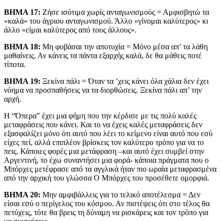
ΒΗΜΑ 17:
Ζήσε ισότιμα χωρίς ανταγωνισμούς = Αμφισβητώ τα
«καλά» του άγριου ανταγωνισμού. Άλλο «γίνομαι καλύτερος» κι
άλλο «είμαι καλύτερος από τους άλλους».
ΒΗΜΑ 18:
Μη φοβάσαι την αποτυχία = Μόνο μέσα απ’ τα λάθη
μαθαίνεις. Αν κάνεις τα πάντα εξαρχής καλά, δε θα μάθεις ποτέ
τίποτα.
ΒΗΜΑ 19:
Ξεκίνα πάλι = Όταν τα ’χεις κάνει όλα χάλια δεν έχει
νόημα να προσπαθήσεις να τα διορθώσεις. Ξεκίνα πάλι απ’ την
αρχή.
Η “Όπερα” έχει μια φήμη που την κέρδισε με τις πολύ καλές
μεταφράσεις που κάνει. Και το να έχεις καλές μεταφράσεις δεν
εξασφαλίζει μόνο ότι αυτό που λέει το κείμενο είναι αυτό που εσύ
είχες πεί, αλλά επιπλέον βρίσκεις τον καλύτερο τρόπο για να το
πεις. Κάποιες φορές μια μετάφραση –και αυτό έχει συμβεί στην
Αργεντινή, το έχω συναντήσει μια φορά- κάποια πράγματα που ο
Μπόρχες μετέφρασε από τα αγγλικά ήταν πιο ωραία μεταφρασμένα
από την αρχική του γλώσσα Ο Μπόρχες του προσέθετε ομορφιά.
ΒΗΜΑ 20:
Μην αμφιβάλλεις για το τελικό αποτέλεσμα = Δεν
είσαι εσύ ο περίγελος του κόσμου. Αν πιστέψεις ότι στο τέλος θα
πετύχεις, τότε θα βρεις τη δύναμη να ρισκάρεις και τον τρόπο για