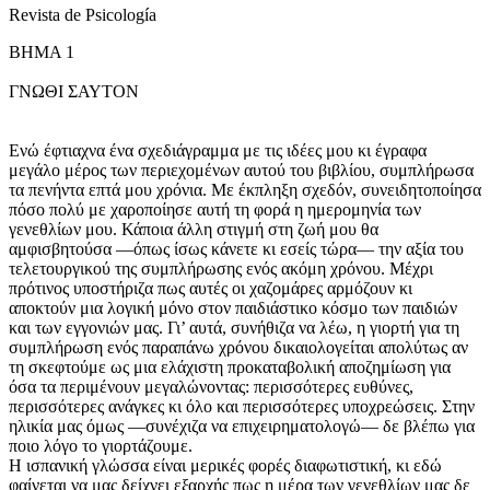
Revista de Psicología
ΒΗΜΑ 1
ΓΝΩΘΙ ΣΑΥΤΟΝ
Ενώ έφτιαχνα ένα σχεδιάγραμμα με τις ιδέες μου κι έγραφα
μεγάλο μέρος των περιεχομένων αυτού του βιβλίου, συμπλήρωσα
τα πενήντα επτά μου χρόνια. Με έκπληξη σχεδόν, συνειδητοποίησα
πόσο πολύ με χαροποίησε αυτή τη φορά η ημερομηνία των
γενεθλίων μου. Κάποια άλλη στιγμή στη ζωή μου θα
αμφισβητούσα —όπως ίσως κάνετε κι εσείς τώρα— την αξία του
τελετουργικού της συμπλήρωσης ενός ακόμη χρόνου. Μέχρι
πρότινος υποστήριζα πως αυτές οι χαζομάρες αρμόζουν κι
αποκτούν μια λογική μόνο στον παιδιάστικο κόσμο των παιδιών
και των εγγονιών μας. Γι’ αυτά, συνήθιζα να λέω, η γιορτή για τη
συμπλήρωση ενός παραπάνω χρόνου δικαιολογείται απολύτως αν
τη σκεφτούμε ως μια ελάχιστη προκαταβολική αποζημίωση για
όσα τα περιμένουν μεγαλώνοντας: περισσότερες ευθύνες,
περισσότερες ανάγκες κι όλο και περισσότερες υποχρεώσεις. Στην
ηλικία μας όμως —συνέχιζα να επιχειρηματολογώ— δε βλέπω για
ποιο λόγο το γιορτάζουμε.
Η ισπανική γλώσσα είναι μερικές φορές διαφωτιστική, κι εδώ
φαίνεται να μας δείχνει εξαρχής πως η μέρα των γενεθλίων μας δε