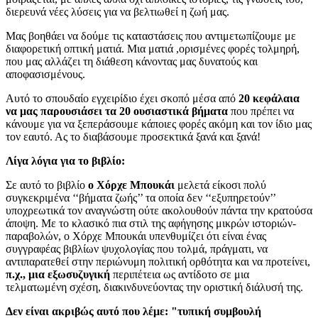
διερευνά νέες λύσεις για να βελτιωθεί η ζωή μας.
Μας βοηθάει να δούμε τις καταστάσεις που αντιμετωπίζουμε με
διαφορετική οπτική ματιά. Μια ματιά ,ορισμένες φορές τολμηρή,
που μας αλλάζει τη διάθεση κάνοντας μας δυνατούς και
αποφασισμένους.
Αυτό το σπουδαίο εγχειρίδιο έχει σκοπό μέσα από
20 κεφάλαια
να μας παρουσιάσει τα 20 ουσιαστικά βήματα
που πρέπει να
κάνουμε για να ξεπεράσουμε κάποιες φορές ακόμη και τον ίδιο μας
τον εαυτό. Ας το διαβάσουμε προσεκτικά ξανά και ξανά!
Λίγα λόγια για το βιβλίο:
Σε αυτό το βιβλίο
ο Χόρχε Μπουκάι
μελετά είκοσι πολύ
συγκεκριμένα ‘‘βήματα ζωής’’ τα οποία δεν ‘‘εξυπηρετούν’’
υποχρεωτικά τον αναγνώστη ούτε ακολουθούν πάντα την κρατούσα
άποψη. Με το κλασικό πια στιλ της αφήγησης μικρών ιστοριών-
παραβολών, ο Χόρχε Μπουκάι υπενθυμίζει ότι είναι ένας
συγγραφέας βιβλίων ψυχολογίας που τολμά, πράγματι, να
αντιπαρατεθεί στην περιώνυμη πολιτική ορθότητα και να προτείνει,
π.χ., μια εξωσυζυγική
περιπέτεια ως αντίδοτο σε μια
τελματωμένη σχέση, διακινδυνεύοντας την οριστική διάλυσή της.
Δεν είναι ακριβώς αυτό που λέμε: "τυπική συμβουλή