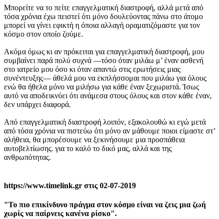
Μπορείτε να το πείτε επαγγελματική διαστροφή, αλλά μετά από
τόσα χρόνια έχω πειστεί ότι μόνο δουλεύοντας πάνω στο άτομο
μπορεί να γίνει εφικτή η όποια αλλαγή οραματιζόμαστε για τον
κόσμο στον οποίο ζούμε.
Ακόμα όμως κι αν πρόκειται για επαγγελματική διαστροφή, μου
συμβαίνει παρά πολύ συχνά —τόσο όταν μιλάω μ’ έναν ασθενή
στο ιατρείο μου όσο κι όταν απαντώ στις ερωτήσεις μιας
συνέντευξης— άθελά μου να εκπλήσσομαι που μιλάω για όλους
ενώ θα ήθελα μόνο να μιλήσω για κάθε έναν ξεχωριστά. Ίσως
αυτό να αποδεικνύει ότι ανάμεσα στους όλους και στον κάθε έναν,
δεν υπάρχει διαφορά.
Από επαγγελματική διαστροφή λοιπόν, εξακολουθώ κι εγώ μετά
από τόσα χρόνια να πιστεύω ότι μόνο αν μάθουμε ποιοι είμαστε στ’
αλήθεια, θα μπορέσουμε να ξεκινήσουμε μια προσπάθεια
αυτοβελτίωσης. για το καλό το δικό μας, αλλά και της
ανθρωπότητας.
https://www.timelink.gr στις 02-07-2019
"Το πιο επικίνδυνο πράγμα στον κόσμο είναι να ζεις μια ζωή
χωρίς να παίρνεις κανένα ρίσκο".