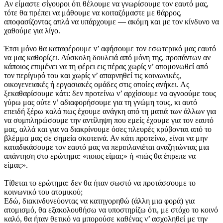
Αν είμαστε σίγουροι ότι θέλουμε να γνωρίσουμε τον εαυτό μας,
τότε θα πρέπει να μάθουμε να κοιταζόμαστε με θάρρος,
αποφασίζοντας απλά να υπάρχουμε — ακόμη και με τον κίνδυνο να
χαθούμε για λίγο.
Έτσι μόνο θα καταφέρουμε ν’ αφήσουμε τον εσωτερικό μας εαυτό
να μας καθορίζει. Δύσκολη δουλειά από μόνη της, προπάντων αν
κάποιος επιμένει να τη φέρει εις πέρας χωρίς ν’ απομονωθεί από
τον περίγυρό του και χωρίς ν’ απαρνηθεί τις κοινωνικές,
οικογενειακές ή εργασιακές ομάδες στις οποίες ανήκει. Ας
ξεκαθαρίσουμε κάτι: δεν προτείνω ν’ αρχίσουμε να αγνοούμε τους
γύρω μας ούτε ν’ αδιαφορήσουμε για τη γνώμη τους, κι αυτό
επειδή ξέρω καλά πως έχουμε ανάγκη από τη ματιά των άλλων για
να συμπληρώσουμε την αντίληψη που εμείς έχουμε για τον εαυτό
μας, αλλά και για να διακρίνουμε όσες πλευρές κρύβονται από το
βλέμμα μας σε σημεία σκοτεινά. Αν κάτι προτείνω, είναι να μην
καταδικάσουμε τον εαυτό μας να περιπλανιέται αναζητώντας μια
απάντηση στο ερώτημα: «ποιος είμαι;» ή «πώς θα έπρεπε να
είμαι;».
Τίθεται το ερώτημα: δεν θα ήταν σωστό να προτάσσουμε το
κοινωνικό του ατομικού;
Εδώ, διακινδυνεύοντας να κατηγορηθώ (άλλη μια φορά) για
ατομισμό, θα εξακολουθήσω να υποστηρίζω ότι, με στόχο το κοινό
καλό, θα ήταν θετικό να μπορούσε καθένας ν’ ασχοληθεί με την