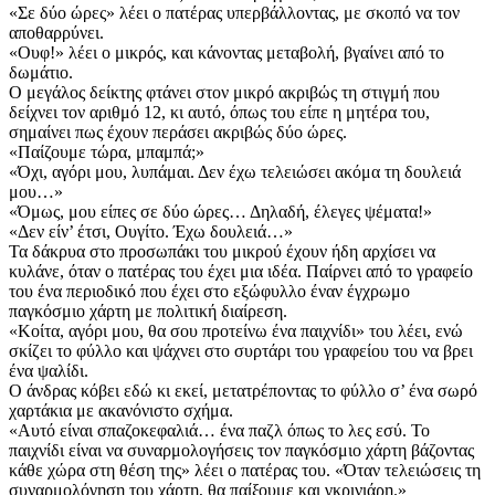
«Σε δύο ώρες» λέει ο πατέρας υπερβάλλοντας, με σκοπό να τον
αποθαρρύνει.
«Ουφ!» λέει ο μικρός, και κάνοντας μεταβολή, βγαίνει από το
δωμάτιο.
Ο μεγάλος δείκτης φτάνει στον μικρό ακριβώς τη στιγμή που
δείχνει τον αριθμό 12, κι αυτό, όπως του είπε η μητέρα του,
σημαίνει πως έχουν περάσει ακριβώς δύο ώρες.
«Παίζουμε τώρα, μπαμπά;»
«Όχι, αγόρι μου, λυπάμαι. Δεν έχω τελειώσει ακόμα τη δουλειά
μου…»
«Όμως, μου είπες σε δύο ώρες… Δηλαδή, έλεγες ψέματα!»
«Δεν είν’ έτσι, Ουγίτο. Έχω δουλειά…»
Τα δάκρυα στο προσωπάκι του μικρού έχουν ήδη αρχίσει να
κυλάνε, όταν ο πατέρας του έχει μια ιδέα. Παίρνει από το γραφείο
του ένα περιοδικό που έχει στο εξώφυλλο έναν έγχρωμο
παγκόσμιο χάρτη με πολιτική διαίρεση.
«Κοίτα, αγόρι μου, θα σου προτείνω ένα παιχνίδι» του λέει, ενώ
σκίζει το φύλλο και ψάχνει στο συρτάρι του γρα­φείου του να βρει
ένα ψαλίδι.
Ο άνδρας κόβει εδώ κι εκεί, μετατρέποντας το φύλλο σ’ ένα σωρό
χαρτάκια με ακανόνιστο σχήμα.
«Αυτό είναι σπαζοκεφαλιά… ένα παζλ όπως το λες εσύ. Το
παιχνίδι είναι να συναρμολογήσεις τον παγκόσμιο χάρτη βάζοντας
κάθε χώρα στη θέση της» λέει ο πατέρας του. «Όταν τελειώσεις τη
συναρμολόγηση του χάρτη, θα παίξουμε και γκρινιάρη.»