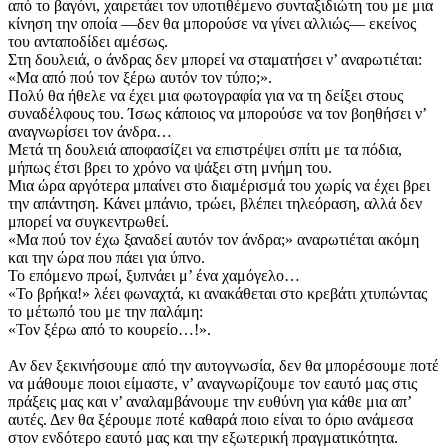
από το βαγόνι, χαιρετάει τον υποτιθέμενο συνταξιδιώτη του με μια
κίνηση την οποία —δεν θα μπορούσε να γίνει αλλιώς— εκείνος
του ανταποδίδει αμέσως.
Στη δουλειά, ο άνδρας δεν μπορεί να σταματήσει ν’ αναρωτιέται:
«Μα από πού τον ξέρω αυτόν τον τύπο;».
Πολύ θα ήθελε να έχει μια φωτογραφία για να τη δείξει στους
συναδέλφους του. Ίσως κάποιος να μπορούσε να τον βοηθήσει ν’
αναγνωρίσει τον άνδρα…
Μετά τη δουλειά αποφασίζει να επιστρέψει σπίτι με τα πόδια,
μήπως έτσι βρει το χρόνο να ψάξει στη μνήμη του.
Μια ώρα αργότερα μπαίνει στο διαμέρισμά του χωρίς να έχει βρει
την απάντηση. Κάνει μπάνιο, τρώει, βλέπει τηλεόραση, αλλά δεν
μπορεί να συγκεντρωθεί.
«Μα πού τον έχω ξαναδεί αυτόν τον άνδρα;» αναρωτιέται ακόμη
και την ώρα που πάει για ύπνο.
Το επόμενο πρωί, ξυπνάει μ’ ένα χαμόγελο…
«Το βρήκα!» λέει φωναχτά, κι ανακάθεται στο κρεβάτι χτυπώντας
το μέτωπό του με την παλάμη:
«Τον ξέρω από το κουρείο…!».
Αν δεν ξεκινήσουμε από την αυτογνωσία, δεν θα μπορέσουμε ποτέ
να μάθουμε ποιοι είμαστε, ν’ αναγνωρίζουμε τον εαυτό μας στις
πράξεις μας και ν’ αναλαμβάνουμε την ευθύνη για κάθε μια απ’
αυτές. Δεν θα ξέρουμε ποτέ καθαρά ποιο είναι το όριο ανάμεσα
στον ενδότερο εαυτό μας και την εξωτερική πραγματικότητα.