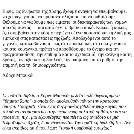
Εμείς, ως άνθρωποι της Δύσης, έχουμε ανάγκη να επεμβαίνουμε,
να χειραγωγούμε, να προσανατολίζουμε και να ρυθμίζουμε.
Θέλουμε να νιώθουμε πως είμαστε οι διεκπεραιωτές των νόμων
του σύμπαντος — και αυτό δεν το βρίσκω κακό. Καλώς ή κακώς,
ό,τι συμβαίνει στον κόσμο περιέχει σ' ένα ποσοστό και τη δική μας
εμπλοκή στις καταστάσεις της ζωής. Αποδεχόμενοι αυτό το
γεγονός, καταλαβαίνουμε πως στο προσωπικό, στο οικογενειακό
και στο κοινωνικό, πρέπει να προσθέσουμε το όνειρο και την
πραγματοποίηση, την επιθυμία και το σχεδιασμό, την ανάγκη και τη
δράση, την αξία και τη δουλειά, την υπομονή και το ρυθμό, την
επιμονή και τη δημιουργικότητα.
Χόρχε Μπουκάι
Σε αυτό το βιβλίο ο Χόρχε Μπουκάι μελετά πολύ συγκεκριμένα
‘‘βήματα ζωής’’ τα οποία δεν ακολουθούν πάντα την κρατούσα
άποψη. Πράγματι, είναι ένας συγγραφέας βιβλίων ψυχολογίας που
τολμά να αντιπαρατεθεί στην περιώνυμη πολιτική ορθότητα και να
προτείνει, π.χ., μια εξωσυζυγική περιπέτεια ως αντίδοτο σε μια
τελματωμένη σχέση, διακινδυνεύοντας την οριστική διάλυσή της. Δεν
είναι ακριβώς αυτό που λέμε: ‘‘τυπική συμβουλή ευτυχίας’’.