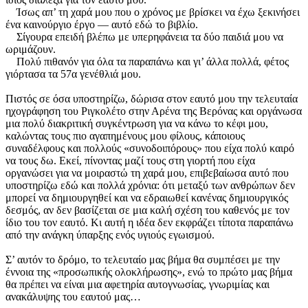
Ίσως απ’ τη χαρά μου που ο χρόνος με βρίσκει να έχω ξεκινήσει
ένα καινούργιο έργο — αυτό εδώ το βιβλίο.
Σίγουρα επειδή βλέπω με υπερηφάνεια τα δύο παιδιά μου να
ωριμάζουν.
Πολύ πιθανόν για όλα τα παραπάνω και γι’ άλλα πολλά, φέτος
γιόρτασα τα 57α γενέθλιά μου.
Πιστός σε όσα υποστηρίζω, δώρισα στον εαυτό μου την τελευταία
ηχογράφηση του Ριγκολέτο στην Αρένα της Βερόνας και οργάνωσα
μια πολύ διακριτική συγκέντρωση για να κάνω το κέφι μου,
καλώντας τους πιο αγαπημένους μου φίλους, κάποιους
συναδέλφους και πολλούς «συνοδοιπόρους» που είχα πολύ καιρό
να τους δω. Εκεί, πίνοντας μαζί τους στη γιορτή που είχα
οργανώσει για να μοιραστώ τη χαρά μου, επιβεβαίωσα αυτό που
υποστηρίζω εδώ και πολλά χρόνια: ότι μεταξύ των ανθρώπων δεν
μπορεί να δημιουργηθεί και να εδραιωθεί κανένας δημιουργικός
δεσμός, αν δεν βασίζεται σε μια καλή σχέση του καθενός με τον
ίδιο του τον εαυτό. Κι αυτή η ιδέα δεν εκφράζει τίποτα παραπάνω
από την ανάγκη ύπαρξης ενός υγιούς εγωισμού.
Σ’ αυτόν το δρόμο, το τελευταίο μας βήμα θα συμπέσει με την
έννοια της «προσωπικής ολοκλήρωσης», ενώ το πρώτο μας βήμα
θα πρέπει να είναι μια αφετηρία αυτογνωσίας, γνωριμίας και
ανακάλυψης του εαυτού μας…