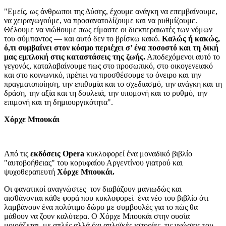
"Εμείς, ως άνθρωποι της Δύσης, έχουμε ανάγκη να επεμβαίνουμε,
να χειραγωγούμε, να προσανατολίζουμε και να ρυθμίζουμε.
Θέλουμε να νιώθουμε πως είμαστε οι διεκπεραιωτές των νόμων
του σύμπαντος — και αυτό δεν το βρίσκω κακό.
Καλώς ή κακώς,
ό,τι συμβαίνει στον κόσμο περιέχει σ’ ένα ποσοστό και τη δική
μας εμπλοκή στις καταστάσεις της ζωής.
Αποδεχόμενοι αυτό το
γεγονός, καταλαβαίνουμε πως στο προσωπικό, στο οικογενειακό
και στο κοινωνικό, πρέπει να προσθέσουμε το όνειρο και την
πραγματοποίηση, την επιθυμία και το σχεδιασμό, την ανάγκη και τη
δράση, την αξία και τη δουλειά, την υπομονή και το ρυθμό, την
επιμονή και τη δημιουργικότητα".
Χόρχε Μπουκάι
Aπό τις
εκδόσεις Opera
κυκλοφορεί ένα μοναδικό βιβλίο
"αυτοβοήθειας" του κορυφαίου Αργεντίνου γιατρού και
ψυχοθεραπευτή
Χόρχε Μπουκάι.
Οι φανατικοί αναγνώστες τον διαβάζουν μανιωδώς και
αισθάνονται κάθε φορά που κυκλοφορεί ένα νέο του βιβλίο ότι
λαμβάνουν ένα πολύτιμο δώρο με συμβουλές για το πώς θα
μάθουν να ζουν καλύτερα. Ο Χόρχε Μπουκάι στην ουσία
μοιράζεται, με απλές αλλά όχι απλοϊκές ιστορίες, τις γνώσεις του,