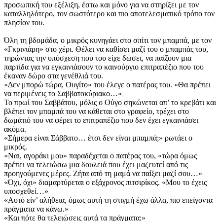
προσωπική του εξέλιξη, έστω και μόνο για να στηρίξει με τον
καταλληλότερο, τον σωστότερο και πιο αποτελεσματικό τρόπο τον
πλησίον του.
Όλη τη βδομάδα, ο μικρός κυνηγάει στο σπίτι τον μπαμπά, με τον
«Γκρινιάρη» στο χέρι. Θέλει να καθίσει μαζί του ο μπαμπάς του,
τηρώντας την υπόσχεση που του είχε δώσει, να παίξουν μια
παρτίδα για να εγκαινιάσουν το καινούργιο επιτραπέζιο που του
έκαναν δώρο στα γενέθλιά του.
«Δεν μπορώ τώρα, Ουγίτο» του έλεγε ο πατέρας του. «Θα πρέπει
να περιμένεις το Σαββατοκύριακο…»
Το πρωί του Σαββάτου, μόλις ο Ούγο σηκώνεται απ’ το κρεβάτι και
βλέπει τον μπαμπά του να κάθεται στο γραφείο, τρέχει στο
δωμάτιό του να φέρει το επιτραπέζιο που δεν έχει εγκαινιάσει
ακόμα.
«Σήμερα είναι Σάββατο… έτσι δεν είναι μπαμπά;» ρω­τάει ο
μικρός.
«Ναι, αγοράκι μου» παραδέχεται ο πατέρας του, «τώρα όμως
πρέπει να τελειώσω μια δουλειά που έχει μαζευτεί από τις
προηγούμενες μέρες. Ζήτα από τη μαμά να παίξει μαζί σου…»
«Όχι, όχι» διαμαρτύρεται ο εξάχρονος πιτσιρίκος. «Μου το έχεις
υποσχεθεί…»
«Αυτό είν’ αλήθεια, όμως αυτή τη στιγμή έχω άλλα, πιο επείγοντα
πράγματα να κάνω.»
«Και πότε θα τελειώσεις αυτά τα πράγματα;»