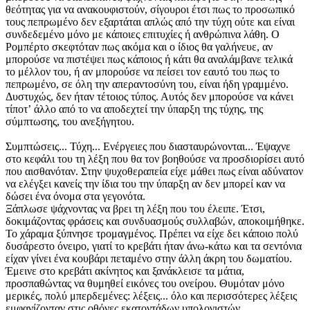
θεότητας για να ανακουφιστούν, σίγουροι έτσι πως το προσωπικό
τους πεπρωμένο δεν εξαρτάται απλώς από την τύχη ούτε και είναι
συνδεδεμένο μόνο με κάποιες επιτυχίες ή ανθρώπινα λάθη. Ο
Ρομπέρτο σκεφτόταν πως ακόμα και ο ίδιος θα γαλήνευε, αν
μπορούσε να πιστέψει πως κάποιος ή κάτι θα αναλάμβανε τελικά
το μέλλον του, ή αν μπορούσε να πείσει τον εαυτό του πως το
πεπρωμένο, σε όλη την απεραντοσύνη του, είναι ήδη γραμμένο.
Δυστυχώς, δεν ήταν τέτοιος τύπος. Αυτός δεν μπορούσε να κάνει
τίποτʼ άλλο από το να αποδεχτεί την ύπαρξη της τύχης, της
σύμπτωσης, του ανεξήγητου.
Συμπτώσεις... Τύχη... Ενέργειες που διασταυρώνονται... Έψαχνε
στο κεφάλι του τη λέξη που θα τον βοηθούσε να προσδιορίσει αυτό
που αισθανόταν. Στην ψυχοθεραπεία είχε μάθει πως είναι αδύνατον
να ελέγξει κανείς την ίδια του την ύπαρξη αν δεν μπορεί καν να
δώσει ένα όνομα στα γεγονότα.
Ξάπλωσε ψάχνοντας να βρει τη λέξη που του έλειπε. Έτσι,
δοκιμάζοντας φράσεις και συνδυασμούς συλλαβών, αποκοιμήθηκε.
Το χάραμα ξύπνησε τρομαγμένος. Πρέπει να είχε δει κάποιο πολύ
δυσάρεστο όνειρο, γιατί το κρεβάτι ήταν άνω-κάτω και τα σεντόνια
είχαν γίνει ένα κουβάρι πεταμένο στην άλλη άκρη του δωματίου.
Έμεινε στο κρεβάτι ακίνητος και ξανάκλεισε τα μάτια,
προσπαθώντας να θυμηθεί εικόνες του ονείρου. Θυμόταν μόνο
μερικές, πολύ μπερδεμένες: λέξεις... όλο και περισσότερες λέξεις
εμφανίζονταν στις οθόνες εκατοντάδων υπολογιστών...