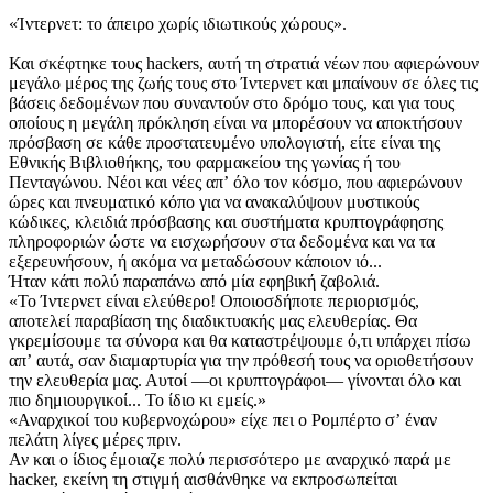
«Ίντερνετ: το άπειρο χωρίς ιδιωτικούς χώρους».
Και σκέφτηκε τους hackers, αυτή τη στρατιά νέων που αφιε­ρώνουν
μεγάλο μέρος της ζωής τους στο Ίντερνετ και μπαίνουν σε όλες τις
βάσεις δεδομένων που συναντούν στο δρόμο τους, και για τους
οποίους η μεγάλη πρόκληση είναι να μπορέσουν να αποκτήσουν
πρόσβαση σε κάθε προστατευμένο υπολογιστή, είτε είναι της
Εθνικής Βιβλιοθήκης, του φαρμακείου της γωνίας ή του
Πενταγώνου. Νέοι και νέες απʼ όλο τον κόσμο, που αφιερώνουν
ώρες και πνευματικό κόπο για να ανακαλύψουν μυστικούς
κώδικες, κλειδιά πρόσβασης και συστήματα κρυπτογράφησης
πληροφοριών ώστε να εισχωρήσουν στα δεδομένα και να τα
εξερευνήσουν, ή ακόμα να μεταδώσουν κάποιον ιό...
Ήταν κάτι πολύ παραπάνω από μία εφηβική ζαβολιά.
«Το Ίντερνετ είναι ελεύθερο! Οποιοσδήποτε περιορισμός,
αποτελεί παραβίαση της διαδικτυακής μας ελευθερίας. Θα
γκρεμίσουμε τα σύνορα και θα καταστρέψουμε ό,τι υπάρχει πίσω
απʼ αυτά, σαν διαμαρτυρία για την πρόθεσή τους να οριοθετήσουν
την ελευθερία μας. Αυτοί —οι κρυπτογράφοι— γίνονται όλο και
πιο δημιουργικοί... Το ίδιο κι εμείς.»
«Αναρχικοί του κυβερνοχώρου» είχε πει ο Ρομπέρτο σʼ έναν
πελάτη λίγες μέρες πριν.
Αν και ο ίδιος έμοιαζε πολύ περισσότερο με αναρχικό παρά με
hacker, εκείνη τη στιγμή αισθάνθηκε να εκπροσωπείται