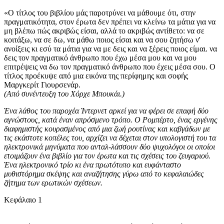
«Ο τίτλος του βιβλίου μάς παροτρύνει να μάθουμε ότι, στην
πραγματικότητα, στον έρωτα δεν πρέπει να κλείνω τα μάτια για να
μη βλέπω πώς ακριβώς είσαι, αλλά το ακριβώς αντίθετο: να σε
κοιτάξω, να σε δω, να μάθω ποιος είσαι και να σου ζητήσω ν'
ανοίξεις κι εσύ τα μάτια για να με δεις και να ξέρεις ποιος είμαι. να
δεις τον πραγματικό άνθρωπο που έχω μέσα μου και να μου
επιτρέψεις να δω τον πραγματικό άνθρωπο που έχεις μέσα σου. Ο
τίτλος προέκυψε από μια εικόνα της περίφημης και σοφής
Μαργκερίτ Γιουρσενάρ.
(Από συνέντευξη του Χόρχε Μπουκάι.)
Ένα λάθος του παροχέα Ίντερνετ αρκεί για να φέρει σε επαφή δύο
αγνώστους, κατά έναν απρόσμενο τρόπο. Ο Ρομπέρτο, ένας εργένης
διαφημιστής κουρασμένος από μια ζωή ρουτίνας και καβγάδων με
τις εκάστοτε κοπέλες του, αρχίζει να δέχεται στον υπολογιστή του τα
ηλεκτρονικά μηνύματα που ανταλ-λάσσουν δύο ψυχολόγοι οι οποίοι
ετοιμάζουν ένα βιβλίο για τον έρωτα και τις σχέσεις του ζευγαριού.
Ένα ηλεκτρονικό τρίο κι ένα πρωτότυπο και ευφάνταστο
μυθιστόρημα σκέψης και αναζήτησης γύρω από το κεφαλαιώδες
ζήτημα των ερωτικών σχέσεων.
Κεφάλαιο 1