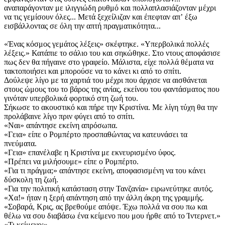
αναπαράγονταν με ιλιγγιώδη ρυθμό και πολλαπλασιάζονταν μέχρι
να τις γεμίσουν όλες... Μετά ξεχείλιζαν και έπεφταν απʼ έξω
εισβάλλοντας σε όλη την απτή πραγματικότητα...
«Ένας κόσμος γεμάτος λέξεις» σκέφτηκε. «Υπερβολικά πολλές
λέξεις.» Κατάπιε το σάλιο του και σηκώθηκε. Στο ντους αποφάσισε
πως δεν θα πήγαινε στο γραφείο. Μάλιστα, είχε πολλά θέματα να
τακτοποιήσει και μπορούσε να το κάνει κι από το σπίτι.
Δούλεψε λίγο με τα χαρτιά του μέχρι που άρχισε να αισθάνεται
στους ώμους του το βάρος της ανίας, εκείνου του φαντάσματος που
γινόταν υπερβολικά φορτικό στη ζωή του.
Σήκωσε το ακουστικό και πήρε την Κριστίνα. Με λίγη τύχη θα την
προλάβαινε λίγο πριν φύγει από το σπίτι.
«Ναι» απάντησε εκείνη απρόσωπα.
«Γεια» είπε ο Ρομπέρτο προσπαθώντας να κατευνάσει τα
πνεύματα.
«Γεια» επανέλαβε η Κριστίνα με εκνευρισμένο ύφος.
«Πρέπει να μιλήσουμε» είπε ο Ρομπέρτο.
«Για τι πράγμα;» απάντησε εκείνη, αποφασισμένη να του κάνει
δύσκολη τη ζωή.
«Για την πολιτική κατάσταση στην Τανζανία» ειρωνεύτηκε αυτός.
«Χα!» ήταν η ξερή απάντηση από την άλλη άκρη της γραμμής.
«Σοβαρά, Κρις, ας βρεθούμε απόψε. Έχω πολλά να σου πω και
θέλω να σου διαβάσω ένα κείμενο που μου ήρθε από το Ίντερνετ.»
«Τι κείμενο;»