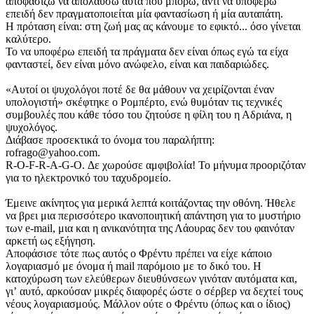
αποφασίζω να απολαύσω αυτά που μπορώ, αντί να υποφέρω
επειδή δεν πραγματοποιείται μία φαντασίωση ή μία αυταπάτη.
Η πρόταση είναι: στη ζωή μας ας κάνουμε το εφικτό... όσο γίνεται
καλύτερο.
Το να υποφέρω επειδή τα πράγματα δεν είναι όπως εγώ τα είχα
φανταστεί, δεν είναι μόνο ανώφελο, είναι και παιδαριώδες.
«Αυτοί οι ψυχολόγοι ποτέ δε θα μάθουν να χειρίζονται έναν
υπολογιστή» σκέφτηκε ο Ρομπέρτο, ενώ θυμόταν τις τεχνικές
συμβουλές που κάθε τόσο του ζητούσε η φίλη του η Αδριάνα, η
ψυχολόγος.
Διάβασε προσεκτικά το όνομα του παραλήπτη:
rofrago@yahoo.com.
R-O-F-R-A-G-O. Δε χωρούσε αμφιβολία! Το μήνυμα προοριζόταν
για το ηλεκτρονικό του ταχυδρομείο.
Έμεινε ακίνητος για μερικά λεπτά κοιτάζοντας την οθόνη. Ήθελε
να βρει μια περισσότερο ικανοποιητική απάντηση για το μυστήριο
των e-mail, μια και η ανικανότητα της Λάουρας δεν του φαινόταν
αρκετή ως εξήγηση.
Αποφάσισε τότε πως αυτός ο Φρέντυ πρέπει να είχε κάποιο
λογαριασμό με όνομα ή mail παρόμοιο με το δικό του. Η
κατοχύρωση των ελεύθερων διευθύνσεων γινόταν αυτόματα και,
γιʼ αυτό, αρκούσαν μικρές διαφορές ώστε ο σέρβερ να δεχτεί τους
νέους λογαριασμούς. Μάλλον ούτε ο Φρέντυ (όπως και ο ίδιος)