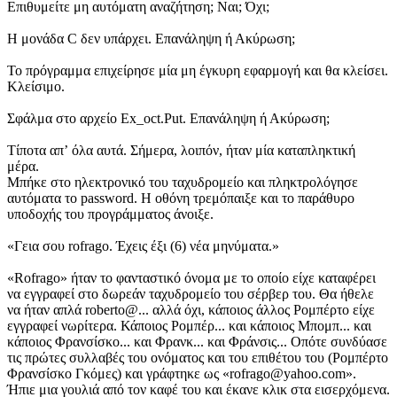
Επιθυμείτε μη αυτόματη αναζήτηση; Ναι; Όχι;
Η μονάδα C δεν υπάρχει. Επανάληψη ή Ακύρωση;
Το πρόγραμμα επιχείρησε μία μη έγκυρη εφαρμογή και θα κλείσει.
Κλείσιμο.
Σφάλμα στο αρχείο Ex_oct.Put. Επανάληψη ή Ακύρωση;
Τίποτα απʼ όλα αυτά. Σήμερα, λοιπόν, ήταν μία καταπληκτική
μέρα.
Μπήκε στο ηλεκτρονικό του ταχυδρομείο και πληκτρολόγησε
αυτόματα το password. Η οθόνη τρεμόπαιξε και το παράθυρο
υποδοχής του προγράμματος άνοιξε.
«Γεια σου rofrago. Έχεις έξι (6) νέα μηνύματα.»
«Rofrago» ήταν το φανταστικό όνομα με το οποίο είχε καταφέρει
να εγγραφεί στο δωρεάν ταχυδρομείο του σέρβερ του. Θα ήθελε
να ήταν απλά roberto@... αλλά όχι, κάποιος άλλος Ρομπέρτο είχε
εγγραφεί νωρίτερα. Κάποιος Ρομπέρ... και κάποιος Μπομπ... και
κάποιος Φρανσίσκο... και Φρανκ... και Φράνσις... Οπότε συνδύασε
τις πρώτες συλλαβές του ονόματος και του επιθέτου του (Ρομπέρτο
Φρανσίσκο Γκόμες) και γράφτηκε ως «rofrago@yahoo.com».
Ήπιε μια γουλιά από τον καφέ του και έκανε κλικ στα εισερχόμενα.