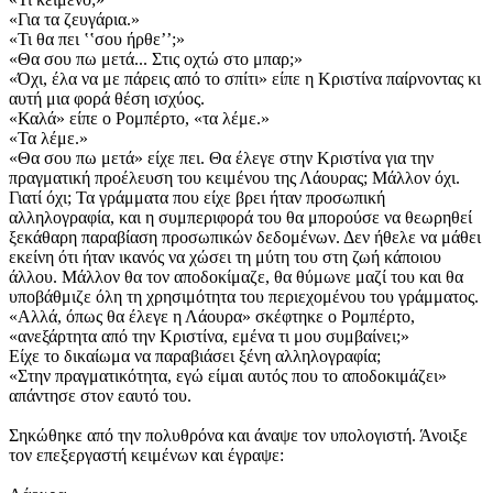
«Για τα ζευγάρια.»
«Τι θα πει ʽʽσου ήρθεʼʼ;»
«Θα σου πω μετά... Στις οχτώ στο μπαρ;»
«Όχι, έλα να με πάρεις από το σπίτι» είπε η Κριστίνα παίρνοντας κι
αυτή μια φορά θέση ισχύος.
«Καλά» είπε ο Ρομπέρτο, «τα λέμε.»
«Τα λέμε.»
«Θα σου πω μετά» είχε πει. Θα έλεγε στην Κριστίνα για την
πραγματική προέλευση του κειμένου της Λάουρας; Μάλλον όχι.
Γιατί όχι; Τα γράμματα που είχε βρει ήταν προσωπική
αλληλογραφία, και η συμπεριφορά του θα μπορούσε να θεωρηθεί
ξεκάθαρη παραβίαση προσωπικών δεδομένων. Δεν ήθελε να μάθει
εκείνη ότι ήταν ικανός να χώσει τη μύτη του στη ζωή κάποιου
άλλου. Μάλλον θα τον αποδοκίμαζε, θα θύμωνε μαζί του και θα
υποβάθμιζε όλη τη χρησιμότητα του περιεχομένου του γράμματος.
«Αλλά, όπως θα έλεγε η Λάουρα» σκέφτηκε ο Ρομπέρτο,
«ανεξάρτητα από την Κριστίνα, εμένα τι μου συμβαίνει;»
Είχε το δικαίωμα να παραβιάσει ξένη αλληλογραφία;
«Στην πραγματικότητα, εγώ είμαι αυτός που το αποδοκιμάζει»
απάντησε στον εαυτό του.
Σηκώθηκε από την πολυθρόνα και άναψε τον υπολογιστή. Άνοιξε
τον επεξεργαστή κειμένων και έγραψε: