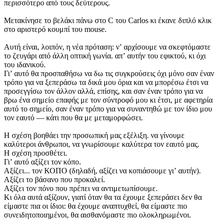
περισσότερο από τους δεύτερους.
Μετακίνησε το βελάκι πάνω στο C του Carlos κι έκανε διπλό κλικ
στο αριστερό κουμπί του mouse.
Αυτή είναι, λοιπόν, η νέα πρόταση: νʼ αρχίσουμε να σκεφτόμαστε
το ζευγάρι από άλλη οπτική γωνία. απʼ αυτήν του εφικτού, κι όχι
του ιδανικού.
Γιʼ αυτό θα προσπαθήσω να δω τις συγκρούσεις όχι μόνο σαν έναν
τρόπο για να ξεπεράσω τα δικά μου όρια και να μπορέσω έτσι να
προσεγγίσω τον άλλον αλλά, επίσης, και σαν έναν τρόπο για να
βρω ένα σημείο επαφής με τον σύντροφό μου κι έτσι, με αφετηρία
αυτό το σημείο, σαν έναν τρόπο για να συναντηθώ με τον ίδιο μου
τον εαυτό — κάτι που θα με μεταμορφώσει.
Η σχέση βοηθάει την προσωπική μας εξέλιξη. να γίνουμε
καλύτεροι άνθρωποι, να γνωρίσουμε καλύτερα τον εαυτό μας.
Η σχέση προσθέτει.
Γιʼ αυτό αξίζει τον κόπο.
Αξίζει... τον ΚΟΠΟ (δηλαδή, αξίζει να κοπιάσουμε γιʼ αυτήν).
Αξίζει το βάσανο που προκαλεί.
Αξίζει τον πόνο που πρέπει να αντιμετωπίσουμε.
Κι όλα αυτά αξίζουν, γιατί όταν θα τα έχουμε ξεπεράσει δεν θα
είμαστε πια οι ίδιοι: θα έχουμε αναπτυχθεί, θα είμαστε πιο
συνειδητοποιημένοι, θα αισθανόμαστε πιο ολοκληρωμένοι.