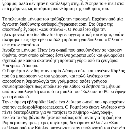
γράμμα, αλλά δεν ήταν η κατάλληλη στιγμή. Άφησε το e-mail στα
εισερχόμενα, ως αυτόματη υπενθύμιση της επιθυμίας του.
Το τελευταίο μήνυμα του τράβηξε την προσοχή. Ερχόταν από μία
άγνωστη διεύθυνση: carlospol@spacenet.com. Στο θέμα της
αποστολής έγραφε: «Σου στέλνω». Ο Ρομπέρτο είχε την
ηλεκτρονική του διεύθυνση στην επαγγελματική του κάρτα, οπότε
σκέφτηκε πως είχε έρθει κι άλλη πρόταση για δουλειά. «Τέλεια!»
είπε στον εαυτό του.
Άνοιξε το μήνυμα. Ήταν ένα e-mail που απευθυνόταν σε κάποιον
Φρέντυ, στον οποίο κάποιος έστελνε χαιρετισμούς και φλυαρούσε
σχετικά με κάποια ακατανόητη πρόταση γύρω από τα ζευγάρια.
Υπέγραφε Λάουρα.
Ο Ρομπέρτο δεν θυμόταν καμία Λάουρα ούτε και κανέναν Κάρλος
που θα μπορούσαν να του γράφουν, και πολύ λιγότερο τον
αφορούσε η θεματολογία του γράμματος, οπότε γρήγορα
συνειδητοποίησε πως επρόκειτο για λάθος κι έσβησε το μήνυμα
από τον υπολογιστή και από το μυαλό του. Έκλεισε το PC κι έφυγε
για τη δουλειά.
Την επόμενη εβδομάδα έλαβε ένα δεύτερο e-mail που προερχόταν
από τον carlospol@spacenet.com. Ο Ρομπέρτο έκανε λιγότερο από
πέντε δευτερόλεπτα για να πατήσει το πλήκτρο «Διαγραφή».
Εκείνα τα συμβάντα θα ήταν απολύτως ασήμαντα για τη ζωή του
Ρομπέρτο αν, τρεις μέρες αργότερα, δεν έφτανε άλλο ένα «Σου
στέλνω» από τον Κάρλος, φέρνοντας στον υπολογιστή του ένα νέο