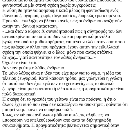
φανταστούμε μία στενή σχέση χωρίς συγκρούσεις.
Η λύση θα ήταν να αφήσουμε κατά μέρος τη φαντασίωση ενός
ιδανικού ζευγαριού, χωρίς συγκρούσεις, διαρκώς ερωτευμένου.
Προκαλεί έκπληξη να βλέπει κανείς πώς οι άνθρωποι αναζητούν
αυτήν την ιδανική κατάσταση.
«...και όταν ο κύριος Χ συνειδητοποιεί πως η σύντροφός του δεν
ανταποκρίνεται σε αυτό το ιδανικό και ρομαντικό μοντέλο
βγαλμένο από τα μυθιστορήματα, επιμένει να λέει στον εαυτό του
πως υπάρχουν άλλοι που πράγματι έχουν αυτήν την ειδυλλιακή
σχέση την οποία ψάχνει κι ο ίδιος, μόνο που αυτός στάθηκε
άτυχος... γιατί παντρεύτηκε τον λάθος άνθρωπο...»
Όχι. δεν είναι έτσι.
Δεν παντρεύτηκε λάθος άνθρωπο.
Το μόνο λάθος είναι η ιδέα που είχε πριν για το γάμο. η ιδέα του
τέλειου ζευγαριού. Κατά κάποιον τρόπο, μας γαληνεύει η γνώση
ότι αυτό που δεν έχω εγώ δεν το έχει κανείς, πως το ιδανικό
ζευγάρι είναι μια φανταστική ιδέα και πως η πραγματικότητα είναι
πολύ διαφορετική.
Η σκέψη ότι το γρασίδι του γείτονα είναι πιο πράσινο, ή ότι ο
άλλος έχει αυτό που εγώ δεν καταφέρνω να αποκτήσω, φαίνεται ότι
μπορεί να με κάνει να υποφέρω πολύ.
Ίσως, αν κάποιοι άνθρωποι μάθουν αυτές τις αλήθειες, να
μπορέσουν να απελευθερωθούν από αυτά τα δηλητηριώδη
συναισθήματα. Η πραγματικότητα βελτιώνεται σημαντικά όταν