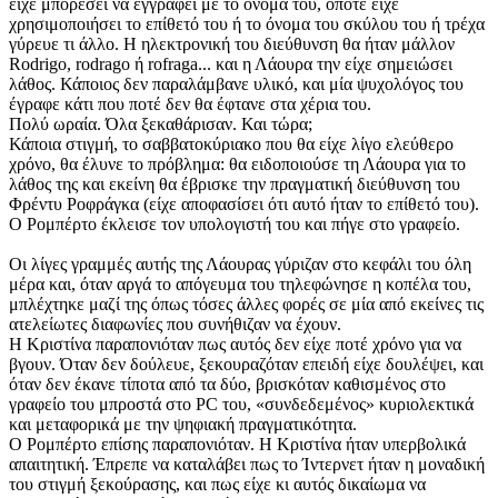
είχε μπορέσει να εγγραφεί με το όνομά του, οπότε είχε
χρησιμοποιήσει το επίθετό του ή το όνομα του σκύλου του ή τρέχα
γύρευε τι άλλο. Η ηλεκτρονική του διεύθυνση θα ήταν μάλλον
Rodrigo, rodrago ή rofraga... και η Λάουρα την είχε σημειώσει
λάθος. Κάποιος δεν παραλάμβανε υλικό, και μία ψυχολόγος του
έγραφε κάτι που ποτέ δεν θα έφτανε στα χέρια του.
Πολύ ωραία. Όλα ξεκαθάρισαν. Και τώρα;
Κάποια στιγμή, το σαββατοκύριακο που θα είχε λίγο ελεύθερο
χρόνο, θα έλυνε το πρόβλημα: θα ειδοποιούσε τη Λάουρα για το
λάθος της και εκείνη θα έβρισκε την πραγματική διεύθυνση του
Φρέντυ Ροφράγκα (είχε αποφασίσει ότι αυτό ήταν το επίθετό του).
Ο Ρομπέρτο έκλεισε τον υπολογιστή του και πήγε στο γραφείο.
Οι λίγες γραμμές αυτής της Λάουρας γύριζαν στο κεφάλι του όλη
μέρα και, όταν αργά το απόγευμα του τηλεφώνησε η κοπέλα του,
μπλέχτηκε μαζί της όπως τόσες άλλες φορές σε μία από εκείνες τις
ατελείωτες διαφωνίες που συνήθιζαν να έχουν.
Η Κριστίνα παραπονιόταν πως αυτός δεν είχε ποτέ χρόνο για να
βγουν. Όταν δεν δούλευε, ξεκουραζόταν επειδή είχε δουλέψει, και
όταν δεν έκανε τίποτα από τα δύο, βρισκόταν καθισμένος στο
γραφείο του μπροστά στο PC του, «συνδεδεμένος» κυριολεκτικά
και μεταφορικά με την ψηφιακή πραγματικότητα.
Ο Ρομπέρτο επίσης παραπονιόταν. Η Κριστίνα ήταν υπερβολικά
απαιτητική. Έπρεπε να καταλάβει πως το Ίντερνετ ήταν η μοναδική
του στιγμή ξεκούρασης, και πως είχε κι αυτός δικαίωμα να