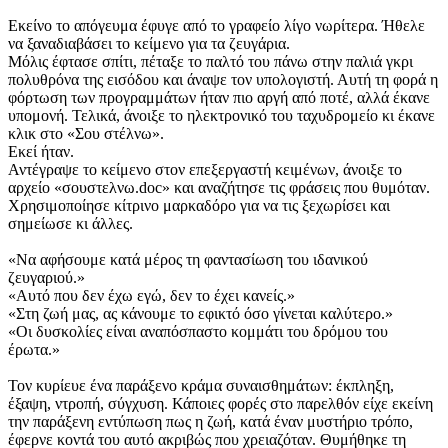
Εκείνο το απόγευμα έφυγε από το γραφείο λίγο νωρίτερα. Ήθελε
να ξαναδιαβάσει το κείμενο για τα ζευγάρια.
Μόλις έφτασε σπίτι, πέταξε το παλτό του πάνω στην παλιά γκρι
πολυθρόνα της εισόδου και άναψε τον υπολογιστή. Αυτή τη φορά η
φόρτωση των προγραμμάτων ήταν πιο αργή από ποτέ, αλλά έκανε
υπομονή. Τελικά, άνοιξε το ηλεκτρονικό του ταχυδρομείο κι έκανε
κλικ στο «Σου στέλνω».
Εκεί ήταν.
Αντέγραψε το κείμενο στον επεξεργαστή κειμένων, άνοιξε το
αρχείο «σουστελνω.doc» και αναζήτησε τις φράσεις που θυμόταν.
Χρησιμοποίησε κίτρινο μαρκαδόρο για να τις ξεχωρίσει και
σημείωσε κι άλλες.
«Να αφήσουμε κατά μέρος τη φαντασίωση του ιδανικού
ζευγαριού.»
«Αυτό που δεν έχω εγώ, δεν το έχει κανείς.»
«Στη ζωή μας, ας κάνουμε το εφικτό όσο γίνεται καλύτερο.»
«Οι δυσκολίες είναι αναπόσπαστο κομμάτι του δρόμου του
έρωτα.»
Τον κυρίευε ένα παράξενο κράμα συναισθημάτων: έκπληξη,
έξαψη, ντροπή, σύγχυση. Κάποιες φορές στο παρελθόν είχε εκείνη
την παράξενη εντύπωση πως η ζωή, κατά έναν μυστήριο τρόπο,
έφερνε κοντά του αυτό ακριβώς που χρειαζόταν. Θυμήθηκε τη