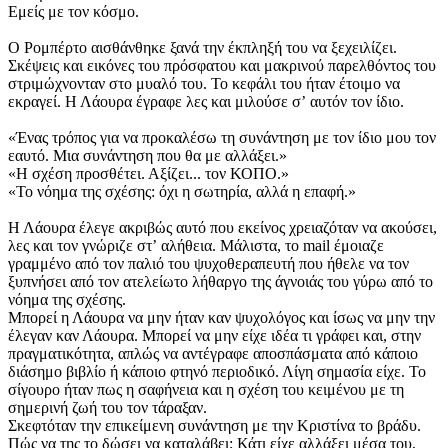
Εμείς με τον κόσμο.
Ο Ρομπέρτο αισθάνθηκε ξανά την έκπληξή του να ξεχειλίζει.
Σκέψεις και εικόνες του πρόσφατου και μακρινού παρελθόντος του
στριμώχνονταν στο μυαλό του. Το κεφάλι του ήταν έτοιμο να
εκραγεί. Η Λάουρα έγραφε λες και μιλούσε σʼ αυτόν τον ίδιο.
«Ένας τρόπος για να προκαλέσω τη συνάντηση με τον ίδιο μου τον
εαυτό. Μια συνάντηση που θα με αλλάξει.»
«Η σχέση προσθέτει. Αξίζει... τον ΚΟΠΟ.»
«Το νόημα της σχέσης: όχι η σωτηρία, αλλά η επαφή.»
Η Λάουρα έλεγε ακριβώς αυτό που εκείνος χρειαζόταν να ακούσει,
λες και τον γνώριζε στʼ αλήθεια. Μάλιστα, το mail έμοιαζε
γραμμένο από τον παλιό του ψυχοθεραπευτή που ήθελε να τον
ξυπνήσει από τον ατελείωτο λήθαργο της άγνοιάς του γύρω από το
νόημα της σχέσης.
Μπορεί η Λάουρα να μην ήταν καν ψυχολόγος και ίσως να μην την
έλεγαν καν Λάουρα. Μπορεί να μην είχε ιδέα τι γράφει και, στην
πραγματικότητα, απλώς να αντέγραφε αποσπάσματα από κάποιο
διάσημο βιβλίο ή κάποιο φτηνό περιοδικό. Λίγη σημασία είχε. Το
σίγουρο ήταν πως η σαφήνεια και η σχέση του κειμένου με τη
σημερινή ζωή του τον τάραξαν.
Σκεφτόταν την επικείμενη συνάντηση με την Κριστίνα το βράδυ.
Πώς να της το δώσει να καταλάβει; Κάτι είχε αλλάξει μέσα του,