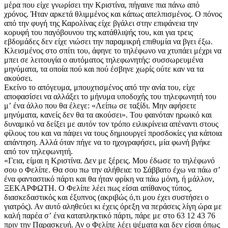
μέρα που είχε γνωρίσει την Κριστίνα, πήγαινε πια πάνω από
χρόνος. Ήταν αρκετά θλιμμένος και κάπως απελπισμένος. Ο πόνος
από την φυγή της Καρολίνας είχε βγάλει στην επιφάνεια την
κορυφή του παγόβουνου της κατάθλιψής του, και για τρεις
εβδομάδες δεν είχε νιώσει την παραμικρή επιθυμία να βγει έξω.
Κλεισμένος στο σπίτι του, άφηνε το τηλέφωνο να χτυπάει μέχρι να
μπει σε λειτουγία ο αυτόματος τηλεφωνητής: συσσωρευμένα
μηνύματα, τα οποία πού και πού έσβηνε χωρίς ούτε καν να τα
ακούσει.
Εκείνο το απόγευμα, μπουχτισμένος από την ανία του, είχε
αποφασίσει να αλλάξει το μήνυμα υποδοχής του τηλεφωνητή του
μʼ ένα άλλο που θα έλεγε: «Λείπω σε ταξίδι. Μην αφήσετε
μηνύματα, κανείς δεν θα τα ακούσει». Του φαινόταν ηρωικό και
δυναμικό να δείξει με αυτόν τον τρόπο ειλικρίνεια απέναντι στους
φίλους του και να πάψει να τους δημιουργεί προσδοκίες για κάποια
απάντηση. Αλλά όταν πήγε να το ηχογραφήσει, μία φωνή βγήκε
από τον τηλεφωνητή.
«Γεια, είμαι η Κριστίνα. Δεν με ξέρεις. Μου έδωσε το τηλέφωνό
σου ο Φελίπε. Θα σου πω την αλήθεια: το Σάββατο έχω να πάω σʼ
ένα φανταστικό πάρτι και θα ήταν φρίκη να πάω μόνη, ή μάλλον,
ΞΕΚΑΡΦΩΤΗ. Ο Φελίπε λέει πως είσαι απίθανος τύπος,
διασκεδαστικός και έξυπνος (ακριβώς ό,τι μου έχει συστήσει ο
γιατρός). Αν αυτό αληθεύει κι έχεις όρεξη να περάσεις λίγη ώρα με
καλή παρέα σʼ ένα καταπληκτικό πάρτι, πάρε με στο 63 12 43 76
πριν την Παρασκευή. Αν ο Φελίπε λέει ψέματα και δεν είσαι όπως