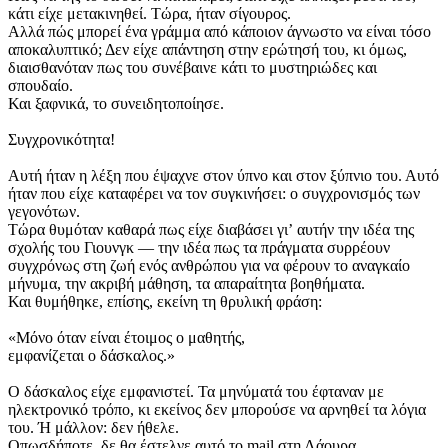
κάτι είχε μετακινηθεί. Τώρα, ήταν σίγουρος.
Αλλά πώς μπορεί ένα γράμμα από κάποιον άγνωστο να είναι τόσο
αποκαλυπτικό; Δεν είχε απάντηση στην ερώτησή του, κι όμως,
διαισθανόταν πως του συνέβαινε κάτι το μυστηριώδες και
σπουδαίο.
Και ξαφνικά, το συνειδητοποίησε.
Συγχρονικότητα!
Αυτή ήταν η λέξη που έψαχνε στον ύπνο και στον ξύπνιο του. Αυτό
ήταν που είχε καταφέρει να τον συγκινήσει: ο συγχρονισμός των
γεγονότων.
Τώρα θυμόταν καθαρά πως είχε διαβάσει γιʼ αυτήν την ιδέα της
σχολής του Γιουνγκ — την ιδέα πως τα πράγματα συρρέουν
συγχρόνως στη ζωή ενός ανθρώπου για να φέρουν το αναγκαίο
μήνυμα, την ακριβή μάθηση, τα απαραίτητα βοηθήματα.
Και θυμήθηκε, επίσης, εκείνη τη θρυλική φράση:
«Μόνο όταν είναι έτοιμος ο μαθητής,
εμφανίζεται ο δάσκαλος.»
Ο δάσκαλος είχε εμφανιστεί. Τα μηνύματά του έφταναν με
ηλεκτρονικό τρόπο, κι εκείνος δεν μπορούσε να αρνηθεί τα λόγια
του. Ή μάλλον: δεν ήθελε.
Οπωσδήποτε, δε θα έστελνε αυτό το mail στη Λάουρα.