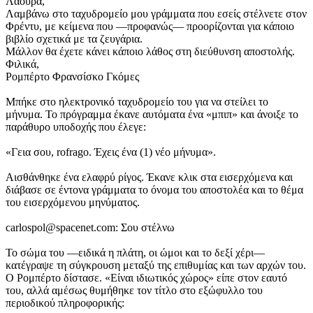
Λάουρα,
Λαμβάνω στο ταχυδρομείο μου γράμματα που εσείς στέλνετε στον
Φρέντυ, με κείμενα που —προφανώς— προορίζονται για κάποιο
βιβλίο σχετικά με τα ζευγάρια.
Μάλλον θα έχετε κάνει κάποιο λάθος στη διεύθυνση αποστολής.
Φιλικά,
Ρομπέρτο Φρανσίσκο Γκόμες
Μπήκε στο ηλεκτρονικό ταχυδρομείο του για να στείλει το
μήνυμα. Το πρόγραμμα έκανε αυτόματα ένα «μπιπ» και άνοιξε το
παράθυρο υποδοχής που έλεγε:
«Γεια σου, rofrago. Έχεις ένα (1) νέο μήνυμα».
Αισθάνθηκε ένα ελαφρύ ρίγος. Έκανε κλικ στα εισερχόμενα και
διάβασε σε έντονα γράμματα το όνομα του αποστολέα και το θέμα
του εισερχόμενου μηνύματος.
carlospol@spacenet.com: Σου στέλνω
Το σώμα του —ειδικά η πλάτη, οι ώμοι και το δεξί χέρι—
κατέγραψε τη σύγκρουση μεταξύ της επιθυμίας και των αρχών του.
Ο Ρομπέρτο δίστασε. «Είναι ιδιωτικός χώρος» είπε στον εαυτό
του, αλλά αμέσως θυμήθηκε τον τίτλο στο εξώφυλλο του
περιοδικού πληροφορικής: