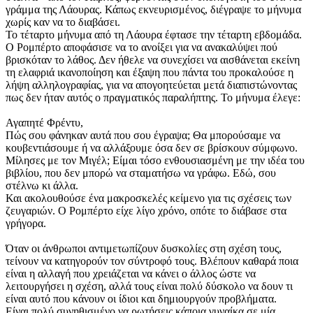
γράμμα της Λάουρας. Κάπως εκνευρισμένος, διέγραψε το μήνυμα
χωρίς καν να το διαβάσει.
Το τέταρτο μήνυμα από τη Λάουρα έφτασε την τέταρτη εβδομάδα.
Ο Ρομπέρτο αποφάσισε να το ανοίξει για να ανακαλύψει πού
βρισκόταν το λάθος. Δεν ήθελε να συνεχίσει να αισθάνεται εκείνη
τη ελαφριά ικανοποίηση και έξαψη που πάντα του προκαλούσε η
λήψη αλληλογραφίας, για να απογοητεύεται μετά διαπιστώνοντας
πως δεν ήταν αυτός ο πραγματικός παραλήπτης. Το μήνυμα έλεγε:
Αγαπητέ Φρέντυ,
Πώς σου φάνηκαν αυτά που σου έγραψα; Θα μπορούσαμε να
κουβεντιάσουμε ή να αλλάξουμε όσα δεν σε βρίσκουν σύμφωνο.
Μίλησες με τον Μιγέλ; Είμαι τόσο ενθουσιασμένη με την ιδέα του
βιβλίου, που δεν μπορώ να σταματήσω να γράφω. Εδώ, σου
στέλνω κι άλλα.
Και ακολουθούσε ένα μακροσκελές κείμενο για τις σχέσεις των
ζευγαριών. Ο Ρομπέρτο είχε λίγο χρόνο, οπότε το διάβασε στα
γρήγορα.
Όταν οι άνθρωποι αντιμετωπίζουν δυσκολίες στη σχέση τους,
τείνουν να κατηγορούν τον σύντροφό τους. Βλέπουν καθαρά ποια
είναι η αλλαγή που χρειάζεται να κάνει ο άλλος ώστε να
λειτουργήσει η σχέση, αλλά τους είναι πολύ δύσκολο να δουν τι
είναι αυτό που κάνουν οι ίδιοι και δημιουργούν προβλήματα.
Είναι πολύ συνηθισμένο να ρωτήσεις κάποια γυναίκα σε μία