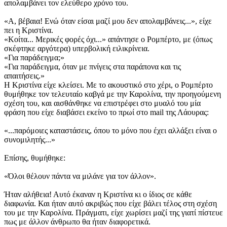
απολαμβάνει τον ελεύθερο χρόνο του.
«Α, βέβαια! Ενώ όταν είσαι μαζί μου δεν απολαμβάνεις...», είχε
πει η Κριστίνα.
«Κοίτα... Μερικές φορές όχι...» απάντησε ο Ρομπέρτο, με (όπως
σκέφτηκε αργότερα) υπερβολική ειλικρίνεια.
«Για παράδειγμα;»
«Για παράδειγμα, όταν με πνίγεις στα παράπονα και τις
απαιτήσεις.»
Η Κριστίνα είχε κλείσει. Με το ακουστικό στο χέρι, ο Ρομπέρτο
θυμήθηκε τον τελευταίο καβγά με την Καρολίνα, την προηγούμενη
σχέση του, και αισθάνθηκε να επιστρέφει στο μυαλό του μία
φράση που είχε διαβάσει εκείνο το πρωί στο mail της Λάουρας:
«...παρόμοιες καταστάσεις, όπου το μόνο που έχει αλλάξει είναι ο
συνομιλητής...»
Επίσης, θυμήθηκε:
«Όλοι θέλουν πάντα να μιλάνε για τον άλλον».
Ήταν αλήθεια! Αυτό έκαναν η Κριστίνα κι ο ίδιος σε κάθε
διαφωνία. Και ήταν αυτό ακριβώς που είχε βάλει τέλος στη σχέση
του με την Καρολίνα. Πράγματι, είχε χωρίσει μαζί της γιατί πίστευε
πως με άλλον άνθρωπο θα ήταν διαφορετικά.