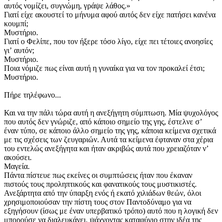
αυτός νομίζει, συγνώμη, γράψε λάθος.»
Γιατί είχε ακουστεί το μήνυμα αφού αυτός δεν είχε πατήσει κανένα
κουμπί;
Μυστήριο.
Γιατί ο Φελίπε, που τον ήξερε τόσο λίγο, είχε πει τέτοιες ανοησίες
γιʼ αυτόν;
Μυστήριο.
Ποια νόμιζε πως είναι αυτή η γυναίκα για να τον προκαλεί έτσι;
Μυστήριο.
Πήρε τηλέφωνο...
Και να την πάλι τώρα αυτή η ανεξήγητη σύμπτωση. Μία ψυχολόγος
που αυτός δεν γνώριζε, από κάποιο σημείο της γης, έστελνε σʼ
έναν τύπο, σε κάποιο άλλο σημείο της γης, κάποια κείμενα σχετικά
με τις σχέσεις των ζευγαριών. Αυτά τα κείμενα έφταναν στα χέρια
του εντελώς ανεξήγητα και ήταν ακριβώς αυτά που χρειαζόταν νʼ
ακούσει.
Μαγεία.
Πάντα πίστευε πως εκείνες οι συμπτώσεις ήταν που έκαναν
πιστούς τους προληπτικούς και φανατικούς τους μυστικιστές.
Ανεξάρτητα από την ύπαρξη ενός ή εκατό χιλιάδων θεών, όλοι
χρησιμοποιούσαν την πίστη τους στον Παντοδύναμο για να
εξηγήσουν (ίσως με έναν υπερβατικό τρόπο) αυτό που η λογική δεν
μπορούσε να διαλευκάνει, ψάχνοντας καταφύγιο στην ιδέα της