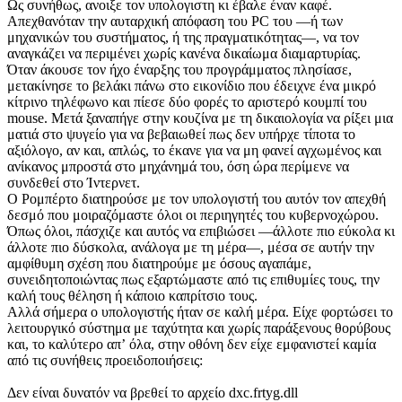
Ως συνήθως, ανοιξε τον υπολογιστη κι έβαλε έναν καφέ.
Απεχθανόταν την αυταρχική απόφαση του PC του —ή των
μηχανικών του συστήματος, ή της πραγματικότητας—, να τον
αναγκάζει να περιμένει χωρίς κανένα δικαίωμα διαμαρτυρίας.
Όταν άκουσε τον ήχο έναρξης του προγράμματος πλησίασε,
μετακίνησε το βελάκι πάνω στο εικονίδιο που έδειχνε ένα μικρό
κίτρινο τηλέφωνο και πίεσε δύο φορές το αριστερό κουμπί του
mouse. Μετά ξαναπήγε στην κουζίνα με τη δικαιο­λογία να ρίξει μια
ματιά στο ψυγείο για να βεβαιωθεί πως δεν υπήρχε τίποτα το
αξιόλογο, αν και, απλώς, το έκανε για να μη φανεί αγχωμένος και
ανίκανος μπροστά στο μηχάνημά του, όση ώρα περίμενε να
συνδεθεί στο Ίντερνετ.
Ο Ρομπέρτο διατηρούσε με τον υπολογιστή του αυτόν τον απεχθή
δεσμό που μοιραζόμαστε όλοι οι περιηγητές του κυβερνοχώρου.
Όπως όλοι, πάσχιζε και αυτός να επιβιώσει —άλλοτε πιο εύκολα κι
άλλοτε πιο δύσκολα, ανάλογα με τη μέρα—, μέσα σε αυτήν την
αμφίθυμη σχέση που διατηρούμε με όσους αγαπάμε,
συνειδητοποιώντας πως εξαρτώμαστε από τις επιθυμίες τους, την
καλή τους θέληση ή κάποιο καπρίτσιο τους.
Αλλά σήμερα ο υπολογιστής ήταν σε καλή μέρα. Είχε φορτώσει το
λειτουργικό σύστημα με ταχύτητα και χωρίς παράξενους θορύβους
και, το καλύτερο απʼ όλα, στην οθόνη δεν είχε εμφανιστεί καμία
από τις συνήθεις προειδοποιήσεις:
Δεν είναι δυνατόν να βρεθεί το αρχείο dxc.frtyg.dll