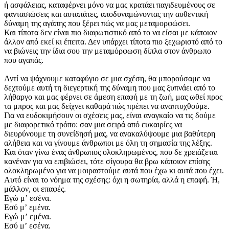
ή ασφάλειας, καταφέρνει μόνο να μας κρατάει παγιδευμένους σε
φαντασιώσεις και αυταπάτες, αποδυναμώνοντας την αυθεντική
δύναμη της αγάπης που ξέρει πώς να μας μεταμορφώσει.
Και τίποτα δεν είναι πιο διαφωτιστικό από το να είσαι με κάποιον
άλλον από εκεί κι έπειτα. Δεν υπάρχει τίποτα πιο ξεχωριστό από το
να βιώνεις την ίδια σου την μεταμόρφωση δίπλα στον άνθρωπο
που αγαπάς.
Αντί να ψάχνουμε καταφύγιο σε μια σχέση, θα μπορούσαμε να
δεχτούμε αυτή τη διεγερτική της δύναμη που μας ξυπνάει από το
λήθαργο και μας φέρνει σε άμεση επαφή με τη ζωή, μας ωθεί προς
τα μπρος και μας δείχνει καθαρά πώς πρέπει να αναπτυχθούμε.
Για να ευδοκιμήσουν οι σχέσεις μας, είναι αναγκαίο να τις δούμε
με διαφορετικό τρόπο: σαν μια σειρά από ευκαιρίες να
διευρύνουμε τη συνείδησή μας, να ανακαλύψουμε μια βαθύτερη
αλήθεια και να γίνουμε άνθρωποι με όλη τη σημασία της λέξης.
Και όταν γίνω ένας άνθρωπος ολοκληρωμένος, που δε χρειάζεται
κανέναν για να επιβιώσει, τότε σίγουρα θα βρω κάποιον επίσης
ολοκληρωμένο για να μοιραστούμε αυτά που έχω κι αυτά που έχει.
Αυτό είναι το νόημα της σχέσης: όχι η σωτηρία, αλλά η επαφή. Ή,
μάλλον, οι επαφές.
Εγώ μʼ εσένα.
Εσύ μʼ εμένα.
Εγώ μʼ εμένα.
Εσύ μʼ εσένα.