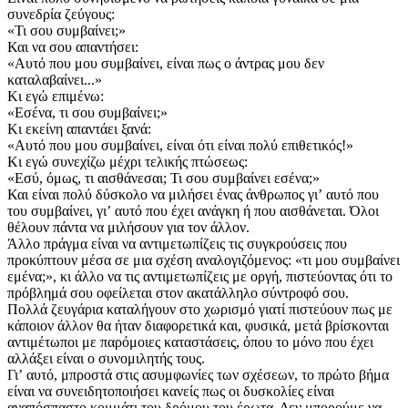
συνεδρία ζεύγους:
«Τι σου συμβαίνει;»
Και να σου απαντήσει:
«Αυτό που μου συμβαίνει, είναι πως ο άντρας μου δεν
καταλαβαίνει...»
Κι εγώ επιμένω:
«Εσένα, τι σου συμβαίνει;»
Κι εκείνη απαντάει ξανά:
«Αυτό που μου συμβαίνει, είναι ότι είναι πολύ επιθετικός!»
Κι εγώ συνεχίζω μέχρι τελικής πτώσεως:
«Εσύ, όμως, τι αισθάνεσαι; Τι σου συμβαίνει εσένα;»
Και είναι πολύ δύσκολο να μιλήσει ένας άνθρωπος γιʼ αυτό που
του συμβαίνει, γιʼ αυτό που έχει ανάγκη ή που αισθάνεται. Όλοι
θέλουν πάντα να μιλήσουν για τον άλλον.
Άλλο πράγμα είναι να αντιμετωπίζεις τις συγκρούσεις που
προκύπτουν μέσα σε μια σχέση αναλογιζόμενος: «τι μου συμβαίνει
εμένα;», κι άλλο να τις αντιμετωπίζεις με οργή, πιστεύοντας ότι το
πρόβλημά σου οφείλεται στον ακατάλληλο σύντροφό σου.
Πολλά ζευγάρια καταλήγουν στο χωρισμό γιατί πιστεύουν πως με
κάποιον άλλον θα ήταν διαφορετικά και, φυσικά, μετά βρίσκονται
αντιμέτωποι με παρόμοιες καταστάσεις, όπου το μόνο που έχει
αλλάξει είναι ο συνομιλητής τους.
Γιʼ αυτό, μπροστά στις ασυμφωνίες των σχέσεων, το πρώτο βήμα
είναι να συνειδητοποιήσει κανείς πως οι δυσκολίες είναι
αναπόσπαστο κομμάτι του δρόμου του έρωτα. Δεν μπορούμε να