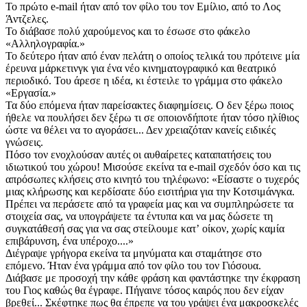
Το πρώτο e-mail ήταν από τον φίλο του τον Εμίλιο, από το Λος
Άντζελες.
Το διάβασε πολύ χαρούμενος και το έσωσε στο φάκελο
«Αλληλογραφία.»
Το δεύτερο ήταν από έναν πελάτη ο οποίος τελικά του πρότεινε μία
έρευνα μάρκετινγκ για ένα νέο κινηματογραφικό και θεατρικό
περιοδικό. Του άρεσε η ιδέα, κι έστειλε το γράμμα στο φάκελο
«Εργασία.»
Τα δύο επόμενα ήταν παρείσακτες διαφημίσεις. Ο δεν ξέρω ποιος
ήθελε να πουλήσει δεν ξέρω τι σε οποιονδήποτε ήταν τόσο ηλίθιος
ώστε να θέλει να το αγοράσει... Δεν χρειαζόταν κανείς ειδικές
γνώσεις.
Πόσο τον ενοχλούσαν αυτές οι αυθαίρετες καταπατήσεις του
ιδιωτικού του χώρου! Μισούσε εκείνα τα e-mail σχεδόν όσο και τις
απρόσωπες κλήσεις στο κινητό του τηλέφωνο: «Είσαστε ο τυχερός
μιας κλήρωσης και κερδίσατε δύο εισιτήρια για την Κοτσιμάνγκα.
Πρέπει να περάσετε από τα γραφεία μας και να συμπληρώσετε τα
στοιχεία σας, να υπογράψετε τα έντυπα και να μας δώσετε τη
συγκατάθεσή σας για να σας στείλουμε κατʼ οίκον, χωρίς καμία
επιβάρυνση, ένα υπέροχο....»
Διέγραψε γρήγορα εκείνα τα μηνύματα και σταμάτησε στο
επόμενο. Ήταν ένα γράμμα από τον φίλο του τον Γιόσουα.
Διάβασε με προσοχή την κάθε φράση και φαντάστηκε την έκφραση
του Γιος καθώς θα έγραφε. Πήγαινε τόσος καιρός που δεν είχαν
βρεθεί... Σκέφτηκε πως θα έπρεπε να του γράψει ένα μακροσκελές