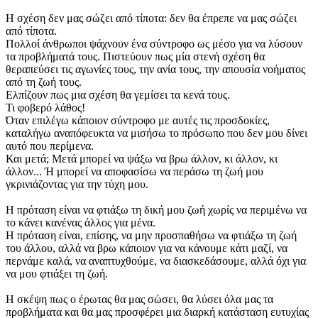
Η σχέση δεν μας σώζει από τίποτα: δεν θα έπρεπε να μας σώζει
από τίποτα.
Πολλοί άνθρωποι ψάχνουν ένα σύντροφο ως μέσο για να λύσουν
τα προβλήματά τους. Πιστεύουν πως μία στενή σχέση θα
θεραπεύσει τις αγωνίες τους, την ανία τους, την απουσία νοήματος
από τη ζωή τους.
Ελπίζουν πως μια σχέση θα γεμίσει τα κενά τους.
Τι φοβερό λάθος!
Όταν επιλέγω κάποιον σύντροφο με αυτές τις προσδοκίες,
καταλήγω αναπόφευκτα να μισήσω το πρόσωπο που δεν μου δίνει
αυτό που περίμενα.
Και μετά; Μετά μπορεί να ψάξω να βρω άλλον, κι άλλον, κι
άλλον... Ή μπορεί να αποφασίσω να περάσω τη ζωή μου
γκρινιάζοντας για την τύχη μου.
Η πρόταση είναι να φτιάξω τη δική μου ζωή χωρίς να περιμένω να
το κάνει κανένας άλλος για μένα.
Η πρόταση είναι, επίσης, να μην προσπαθήσω να φτιάξω τη ζωή
του άλλου, αλλά να βρω κάποιον για να κάνουμε κάτι μαζί, να
περνάμε καλά, να αναπτυχθούμε, να διασκεδάσουμε, αλλά όχι για
να μου φτιάξει τη ζωή.
Η σκέψη πως ο έρωτας θα μας σώσει, θα λύσει όλα μας τα
προβλήματα και θα μας προσφέρει μια διαρκή κατάσταση ευτυχίας