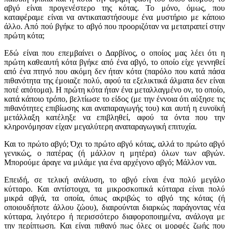
αβγό είναι προγενέστερο της κότας. Το μόνο, όμως, που
καταφέραμε είναι να αντικαταστήσουμε ένα μυστήριο με κάποιο
άλλο. Από πού βγήκε το αβγό που προοριζόταν να μετατραπεί στην
πρώτη κότα;
Εδώ είναι που επεμβαίνει ο Δαρβίνος, ο οποίος μας λέει ότι η
πρώτη καθεαυτή κότα βγήκε από ένα αβγό, το οποίο είχε γεννηθεί
από ένα πτηνό που ακόμη δεν ήταν κότα (παρόλο που κατά πάσα
πιθανότητα της έμοιαζε πολύ, αφού τα εξελικτικά άλματα δεν είναι
ποτέ απότομα). Η πρώτη κότα ήταν ένα μεταλλαγμένο ον, το οποίο,
κατά κάποιο τρόπο, βελτίωσε το είδος (με την έννοια ότι αύξησε τις
πιθανότητες επιβίωσης και αναπαραγωγής του) και αυτή η ευνοϊκή
μετάλλαξη κατέληξε να επιβληθεί, αφού τα όντα που την
κληρονόμησαν είχαν μεγαλύτερη αναπαραγωγική επιτυχία.
Και το πρώτο αβγό; Όχι το πρώτο αβγό κότας, αλλά το πρώτο αβγό
γενικώς, ο πατέρας (ή μάλλον η μητέρα) όλων των αβγών.
Μπορούμε άραγε να μιλάμε για ένα αρχέγονο αβγό; Μάλλον ναι.
Επειδή, σε τελική ανάλυση, το αβγό είναι ένα πολύ μεγάλο
κύτταρο. Και αντίστοιχα, τα μικροσκοπικά κύτταρα είναι πολύ
μικρά αβγά, τα οποία, όπως ακριβώς το αβγό της κότας (ή
οποιουδήποτε άλλου ζώου), διαιρούνται διαρκώς παράγοντας νέα
κύτταρα, λιγότερο ή περισσότερο διαφοροποιημένα, ανάλογα με
την περίπτωση. Και είναι πιθανό πως όλες οι μορφές ζωής που