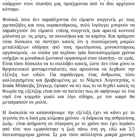
υπάρχουν στον πλανήτη μας προέρχονται από το ίδιο αρχέγονο
κύτταρο.
Φυσικά, όσοι δεν παραδέχονται ότι είμαστε συγγενείς με τους
χιμπατζήδες και τους ουρακοτάγκους, πολύ λιγότερο μπορούν να
παραδεχτούν ότι είμαστε επίσης συγγενείς (και αρκετά κοντινοί
μάλιστα) με τις μύγες, τα σκουλήκια και τα καρότα. Και πράγματι
είναι δύσκολο να πιστέψει κανείς ότι η συσσώρευση μικρών
μεταλλάξεων οδήγησε από τους πρωτόγονους μονοκύτταρους
οργανισμούς –οι οποίοι για περίπου τρία δισεκατομμύρια χρόνια
υπήρξαν οι μοναδικοί ζωντανοί οργανισμοί στον πλανήτη– σε εμάς.
Είναι τόσο δύσκολο να το συλλάβει κανείς, ώστε δεν είναι μόνο οι
θρησκευτικοί φονταμενταλιστές που αρνούνται να δεχθούν την
εξέλιξη των ειδών. Για παράδειγμα, ένας άνθρωπος τόσο
καλλιεργημένος και βραβευμένος με το Νόμπελ Λογοτεχνίας, ο
Ισαάκ Μπάσεβις Σίνγκερ, έφτασε να πει πως το να δεχθεί κανείς τη
θεωρία της εξέλιξης είναι σαν να πιστεύει πως αν αφήσουμε σε ένα
νησί ένα κομμάτι γυαλί και λίγο σίδηρο, με τον καιρό θα
μετατραπούν σε ρολόι.
Η δυσκολία να κατανοήσουμε την εξέλιξη έχει να κάνει με το
γεγονός ότι η δική μας κλίμακα χρόνου –η διάρκεια της ανθρώπινης
ζωής– είναι ασήμαντη σε σύγκριση με το χρόνο που έχει περάσει
από τότε που εμφανίστηκε η ζωή πάνω στη γη, εδώ και 3,5
δισεκατομμύρια χρόνια. Σε μια τόσο ασύλληπτα μακρά χρονική