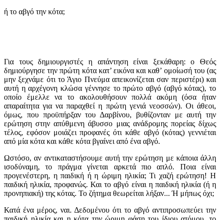
ή το αβγό την κότα;
Για τους δημιουργιστές η απάντηση είναι ξεκάθαρη: ο Θεός
δημιούργησε την πρώτη κότα κατ’ εικόνα και καθ’ ομοίωσή του (ας
μην ξεχνάμε ότι το Άγιο Πνεύμα απεικονίζεται σαν περιστέρι) και
αυτή η αρχέγονη κλώσα γέννησε το πρώτο αβγό (αβγό κότας), το
οποίο έμελλε να το ακολουθήσουν πολλά ακόμη (όσα ήταν
απαραίτητα για να παραχθεί η πρώτη γενιά νεοσσών). Οι άθεοι,
όμως, που προϋπήρξαν του Δαρβίνου, βυθίζονταν με αυτή την
ερώτηση στην απύθμενη άβυσσο μιας ανάδρομης πορείας δίχως
τέλος, εφόσον μοιάζει προφανές ότι κάθε αβγό (κότας) γεννιέται
από μία κότα και κάθε κότα βγαίνει από ένα αβγό.
Ωστόσο, αν αντικαταστήσουμε αυτή την ερώτηση με κάποια άλλη
ισοδύναμη, το πράγμα γίνεται αρκετά πιο απλό. Ποια είναι
προγενέστερη, η παιδική ή η ώριμη ηλικία; Τι χαζή ερώτηση! Η
παιδική ηλικία, προφανώς. Και το αβγό είναι η παιδική ηλικία (ή η
προνηπιακή) της κότας. Το ζήτημα θεωρείται λήξαν... Ή μήπως όχι;
Κατά ένα μέρος, ναι. Δεδομένου ότι το αβγό αντιπροσωπεύει την
παιδική ηλικία και η κότα την ώριμη φάση του ίδιου ατόμου, το