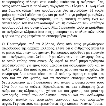
περιορισμένες αλλαγές στις οποίες υπόκειται η ανόργανη ύλη,
όπως υποδηλώνει η παράλογη σύγκριση του Σίνγκερ. Η ζωή είναι
μια διαρκής αλλαγή και προσαρμογή στο περιβάλλον. Η τυφλή
μοίρα προκαλεί αδιάκοπα (αν και με πολύ αργό ρυθμό) μεταβολές
στους ζωντανούς οργανισμούς, και η φυσική επιλογή έχει ως
αποτέλεσμα τον πολλαπλασιασμό και τη διαιώνιση των καλύτερα
προσαρμοσμένων οργανισμών. Μια διαδικασία τόσο ανεπαίσθητη
σε ανθρώπινη κλίμακα όσο ο σχηματισμός των σταλακτιτών· αλλά
η ηλικία της γης μετριέται σε εκατομμύρια χρόνια.
Ο Πρωταγόρας από τα Άβδηρα, ένας από τους μεγαλύτερους
φιλοσόφους της αρχαίας Ελλάδας, έλεγε ότι ο άνθρωπος αποτελεί
το μέτρο όλων των πραγμάτων. Και κάποιος πρόσθεσε με ειρωνεία
ότι ο άνθρωπος αποτελεί το μέτρο όλων των μικρών πραγμάτων,
το οποίο επίσης είναι ανακριβές, αφού τα πολύ μικρά πράγματα
αποδεικνύονται για εμάς τόσο μακρινά και ασύλληπτα όσο και τα
πολύ μεγάλα. Και αυτό ισχύει και για το χώρο και για το χρόνο. Τα
νανόμετρα βρίσκονται τόσο μακριά από την άμεση εμπειρία μας
όσο και τα έτη φωτός, και τα πεντάκις εκατομμυριοστά του
δευτερολέπτου των διαδικασιών στα άτομα αποδεικνύονται τόσο
ξένα όσο και οι αιώνες. Βρισκόμαστε σε μια ενδιάμεση ζώνη
ανάμεσα στις κλίμακες του χώρου και του χρόνου, στα μισά της
διαδρομής μεταξύ του ασύλληπτα μεγάλου και του ασύλληπτα
μικρού, μεταξύ του αφάνταστα γρήγορου και του αφάνταστα
αργού. Γεγονός που, παρεμπιπτόντως, έχει κάποια πλεονεκτήματα.