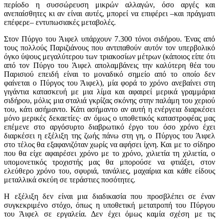
περίοδο η συσσώρευση μικρών αλλαγών, όσο αργές και
ανεπαίσθητες κι αν είναι αυτές, μπορεί να επιφέρει –και πράγματι
επέφερε– εντυπωσιακές μεταβολές.
Στον Πύργο του Άιφελ υπάρχουν 7.300 τόνοι σιδήρου. Ένας από
τους πολλούς Παριζιάνους που αντιπαθούν αυτόν τον υπερβολικό
όγκο ύψους μεγαλύτερου των τριακοσίων μέτρων (κάποιος είπε ότι
από τον Πύργο του Άιφελ απολαμβάνεις την καλύτερη θέα του
Παρισιού επειδή είναι το μοναδικό σημείο από το οποίο δεν
φαίνεται ο Πύργος του Άιφελ), μία φορά το χρόνο ανεβαίνει στη
γιγάντια κατασκευή με μια λίμα και αφαιρεί μερικά γραμμάρια
σιδήρου, μόλις μια σταλιά γκρίζας σκόνης στην παλάμη του χεριού
του, κάτι ασήμαντο. Κάτι ασήμαντο αν αυτή η ενέργεια διαρκέσει
μόνο μερικές δεκαετίες· αν όμως ο υποθετικός καταστροφέας μας
επέμενε στο αργόσυρτο διαβρωτικό έργο του όσο χρόνο έχει
διαρκέσει η εξέλιξη της ζωής πάνω στη γη, ο Πύργος του Άιφελ
στο τέλος θα εξαφανιζόταν χωρίς να αφήσει ίχνη. Και με το σίδηρο
που θα είχε αφαιρέσει χρόνο με το χρόνο, χιλιετία τη χιλιετία, ο
υπομονετικός τροχιστής μας θα μπορούσε να φτιάξει, στον
ελεύθερο χρόνο του, σφυριά, τανάλιες, μαχαίρια και κάθε είδους
μεταλλικά σκεύη σε τεράστιες ποσότητες.
Η εξέλιξη δεν είναι μια διαδικασία που προσβλέπει σε έναν
συγκεκριμένο στόχο, όπως η υποθετική μετατροπή του Πύργου
του Άιφελ σε εργαλεία. Δεν έχει όμως καμία σχέση με τις