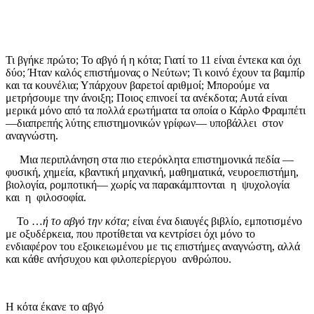
Τι βγήκε πρώτο; Το αβγό ή η κότα; Γιατί το 11 είναι έντεκα και όχι
δύο; Ήταν καλός επιστήμονας ο Νεύτων; Τι κοινό έχουν τα βαμπίρ
και τα κουνέλια; Υπάρχουν βαρετοί αριθμοί; Μπορούμε να
μετρήσουμε την άνοιξη; Ποιος επινοεί τα ανέκδοτα; Αυτά είναι
μερικά μόνο από τα πολλά ερωτήματα τα οποία ο Κάρλο Φραμπέτι
—διαπρεπής λύτης επιστημονικών γρίφων— υποβάλλει στον
αναγνώστη.
Μια περιπλάνηση στα πιο ετερόκλητα επιστημονικά πεδία —
φυσική, χημεία, κβαντική μηχανική, μαθηματικά, νευροεπιστήμη,
βιολογία, ρομποτική— χωρίς να παρακάμπτονται η ψυχολογία
και η φιλοσοφία.
Το …
ή το αβγό την κότα;
είναι ένα διαυγές βιβλίο, εμποτισμένο
με οξυδέρκεια, που προτίθεται να κεντρίσει όχι μόνο το
ενδιαφέρον του εξοικειωμένου με τις επιστήμες αναγνώστη, αλλά
και κάθε ανήσυχου και φιλοπερίεργου ανθρώπου.
Η κότα έκανε το αβγό