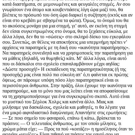
κατά διαστήματα, σε μεμονωμένες και φευγαλέες στιγμές. Αν σου
γνωρίσουν ένα άτομο και κουβεντιάσεις λίγη ώρα μαζί του, θα
βλέπεις το πρόσωπό του όση ώρα διαρκεί η συζήτηση (εκτός και αν
είναι στο κρεβάτι με σβησμένα τα φώτα). Όμως, το όνομά του θα
το ακούσεις μονάχα για μια στιγμή, γιʼ αυτό, αν εκείνη τη στιγμή
δεν είσαι συγκεντρωμένος στο όνομα, θα το ξεχάσεις εύκολα, με
άλλα λόγια, δεν θα το «σώσεις» στο σκληρό δίσκο του εγκεφάλου
σου. Συνεπώς, αν θέλεις να αποκτήσεις μια υπερμνήμη πρέπει νʼ
αρχίσεις να παρατηρείς με τη δική σου «ικανότητα παρατήρησης».
Να παρατηρείς συνειδητά και να χρησιμοποιείς την παρατήρηση για
να μάθεις (δηλαδή, να θυμηθείς) κάτι. Μʼ άλλα λόγια, είναι αυτό
που οι δάσκαλοι στο σχολείο επαναλαμβάνουν μέχρι αηδίας:
«Δώστε προσοχή!» Η εκπαίδευση της παρατηρητικότητας (ή της
προσοχής) μας είναι πολύ πιο εύκολη απʼ ό,τι φαίνεται εκ πρώτης
όψεως, αν πάρουμε υπόψη πόσο λίγο παρατηρητικοί είναι οι
περισσότεροι άνθρωποι. Στην πράξη, όλοι έχουμε την ικανότητα να
παρατηρούμε, και το μόνο που μας λείπει είναι να αποφασίσουμε
να τη χρησιμοποιήσουμε για ένα συγκεκριμένο σκοπό. Αυτό είναι
το μυστικό του Σέρλοκ Χολμς και κανένα άλλο. Μιας και
μιλήσαμε για δασκάλους, σχολεία και μαθητές, τι θα λέγατε για
ένα μικρό αιφνιδιαστικό διαγώνισμα; Απαντήστε στις ερωτήσεις:
— Σε ποιο σημείο του φαναριού, επάνω ή κάτω, βρίσκεται το
πράσινο; — Ο τελευταίος άνθρωπος, με τον οποίο μίλησες, τι
χρώμα μάτια είχε; — Προς τα πού «κοιτάζει» η ημισέληνος όταν το
φεγγάρι «γεμίζει;» Είναι πιθανό να πιάσεις τον εαυτό σου να