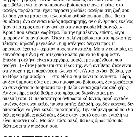
αμφιβάλλει για το αν το πράσινο βρίσκεται επάνω ή κάτω στο
φανάρι, παρόλο που έχεις περάσει χιλιάδες φανάρια στη ζωή σου.
Κι όσο για τα μάτια του τελευταίου ανθρώπου που είδες, θα τα
θυμάσαι μόνο αν είσαι καλός παρατηρητής, αν ο άνθρωπος εκείνος
ήταν ο πατέρας σου ή αν ανήκει στην κατηγορία Μπάσιντζερ-
Κρουζ που λέγαμε νωρίτερα. Για την ημισέληνο, επίσης, λίγοι
μπορούν νʼ απαντήσουν. Όταν η σελήνη βρίσκεται στο πρώτο της
τέταρτο, δηλαδή μεγαλώνει, η ημισέληνος δείχνει προς τʼ
αριστερά, έχει τα «κέρατα» προς την ανατολή. Με την ευκαιρία, ας
επινοήσουμε ένα μνημοτεχνικό κόλπο για να το θυμόμαστε.
Επειδή η σελήνη είναι κατεργάρα, μοιάζει με παρένθεση που
ανοίγει «(» όταν βρίσκεται στο τέλος της, ενώ αντίθετα, όταν είναι
στην αρχή της, η παρένθεση κλείνει «)». (Αυτό ισχύει, βέβαια, για
το Βόρειο ημισφαίριο — στο Νότιο συμβαίνει το αντίθετο. Τώρα,
αν δεν θυμάσαι ούτε σε ποιο ημισφαίριο βρίσκεσαι, δεν χρειάζεται
να συνεχίσεις το διάβασμα του βιβλίου: είσαι χαμένος από χέρι.)
Αν δεν πήρες καλό βαθμό στο πρόχειρο διαγώνισμα, μην
απελπίζεσαι. Οι περισσότεροι άνθρωποι κόβονται, αφού σχεδόν
κανένας δεν είναι καλός παρατηρητής. Δηλαδή, σχεδόν κανένας δεν
αποφασίζει να γίνει καλός παρατηρητής. Την επόμενη φορά που θα
θέλεις να μάθεις καλά κάτι, δώσε στον εαυτό σου την εντολή να
είναι προσεκτικός. Μοιάζει τόσο απλό, θα δεις όμως πόσο θα
βελτιώσει την απόδοσή σου.