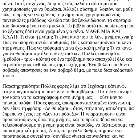
σένα. Γιατί, αν ξεχνάς, δε φταίς εσύ, αλλά το σύστημα που
χρησιμοποιείς για να θυμάσαι. Άλλαξε σύστημα, λοιπόν, και μάθε
πώς μπορείς να ενισχύσεις τη μνήμη σου, χρησιμοποιώντας
πανεύκολες μεθόδους-κλειδιά που θα ξεκλειδώσουν τα συρτάρια
του βασανισμένου σου μυαλού. Το βιβλίο αυτό (σε περίπτωση που
το ξέχασες ήδη) είναι γραμμένο για σένα. ΜΑΘΕ ΜΙΑ ΚΑΙ
ΚΑΛΗ: Τι είναι η μνήμη; Τι είναι αυτό που το λένε μνημοτεχνική;
Πώς να απομνημονεύω αριθμούς; Πώς καταπολεμούνται τα κενά
της μνήμης; Πώς να τρέφομαι για να έχω καλή μνήμη; Τι να κάνω
για να θυμάμαι την ύλη των εξετάσεων; Πολλές απαντήσεις
(μέθοδοι - τρικ - κόλπα) σε ένα πρόβλημα που απασχολεί όλο και
περισσότερους ανθρώπους της εποχής μας. Ένα βιβλίο που δίνει
σοβαρές απαντήσεις σε ένα σοβαρό θέμα, με πολύ διασκεδαστικό
τρόπο
Παρατηρητικότητα Πολλές φορές λέμε ότι ξεχάσαμε κάτι ενώ,
στην πραγματικότητα, ποτέ δεν το θυμηθήκαμε. Ποτέ δεν κάναμε
τον κόπο να το καταγράψουμε στη μνήμη μας — ούτε καν το
πήραμε υπόψη. Πόσες φορές, αποπροσανατολισμένε αναγνώστη,
δεν είπες τη φράση: «Δε θυμάμαι», όταν, στην πραγματικότητα, θα
έπρεπε να έχεις πει: «Δεν το πρόσεξα»; Η «παρατήρηση» είναι
προαπαιτούμενος όρος της μνήμης, και το πρώτο βήμα για να
τελειοποιήσουμε τη μνήμη μας είναι, ακριβώς, να βελτιώσουμε την
παρατηρητικότητά μας. Αυτό, σε μεγάλο βαθμό, σημαίνει να
παρατηρούμε συνειδητά (συνήθως γίνεται ασυνείδητα) και να