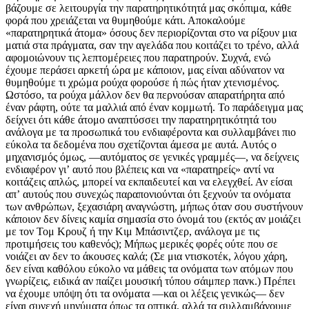
βάζουμε σε λειτουργία την παρατηρητικότητά μας σκόπιμα, κάθε
φορά που χρειάζεται να θυμηθούμε κάτι. Αποκαλούμε
«παρατηρητικά άτομα» όσους δεν περιορίζονται στο να ρίξουν μια
ματιά στα πράγματα, σαν την αγελάδα που κοιτάζει το τρένο, αλλά
αφομοιώνουν τις λεπτομέρειες που παρατηρούν. Συχνά, ενώ
έχουμε περάσει αρκετή ώρα με κάποιον, μας είναι αδύνατον να
θυμηθούμε τι χρώμα ρούχα φορούσε ή πώς ήταν χτενισμένος.
Ωστόσο, τα ρούχα μάλλον δεν θα περνούσαν απαρατήρητα από
έναν ράφτη, ούτε τα μαλλιά από έναν κομμωτή. Το παράδειγμα μας
δείχνει ότι κάθε άτομο αναπτύσσει την παρατηρητικότητά του
ανάλογα με τα προσωπικά του ενδιαφέροντα και συλλαμβάνει πιο
εύκολα τα δεδομένα που σχετίζονται άμεσα με αυτά. Αυτός ο
μηχανισμός όμως, —αυτόματος σε γενικές γραμμές—, να δείχνεις
ενδιαφέρον γιʼ αυτό που βλέπεις και να «παρατηρείς» αντί να
κοιτάζεις απλώς, μπορεί να εκπαιδευτεί και να ελεγχθεί. Αν είσαι
απʼ αυτούς που συνεχώς παραπονιούνται ότι ξεχνούν τα ονόματα
των ανθρώπων, ξεχασιάρη αναγνώστη, μήπως όταν σου συστήνουν
κάποιον δεν δίνεις καμία σημασία στο όνομά του (εκτός αν μοιάζει
με τον Τομ Κρουζ ή την Κιμ Μπάσιντζερ, ανάλογα με τις
προτιμήσεις του καθενός); Μήπως μερικές φορές ούτε που σε
νοιάζει αν δεν το άκουσες καλά; (Σε μια ντισκοτέκ, λόγου χάρη,
δεν είναι καθόλου εύκολο να μάθεις τα ονόματα των ατόμων που
γνωρίζεις, ειδικά αν παίζει μουσική τύπου σάιμπερ πανκ.) Πρέπει
να έχουμε υπόψη ότι τα ονόματα —και οι λέξεις γενικώς— δεν
είναι συνεχή μηνύματα όπως τα οπτικά, αλλά τα συλλαμβάνουμε